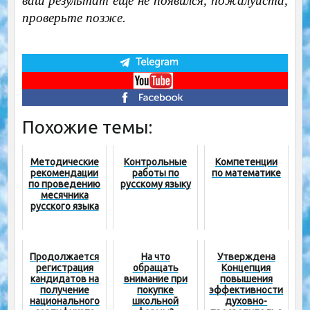
ваш результат еще не появился, пожалуйста,
проверьте позже.
Похожие темы:
Методические
Контрольные
Компетенции
рекомендации
работы по
по математике
по проведению
русскому языку
месячника
русского языка
Продолжается
На что
Утверждена
регистрация
обращать
Концепция
кандидатов на
внимание при
повышения
получение
покупке
эффективности
национального
школьной
духовно-