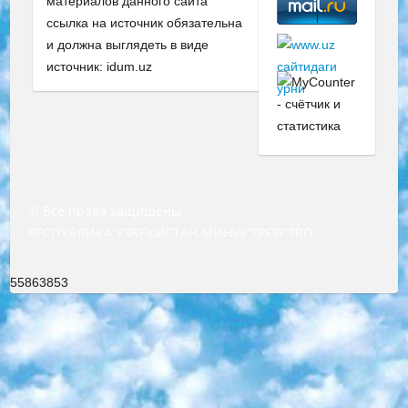
материалов данного сайта
ссылка на источник обязательна
и должна выглядеть в виде
источник: idum.uz
© Все права защищены
РЕСПУБЛИКА УЗБЕКИСТАН МИНИСТРЕРСТВО ДОШКОЛЬНОГО И ШКОЛЬНОГО ОБРАЗОВАНИЯ КОМАНДА в общеобразовательных учреждениях в 2023-2024 учебном году организация и проведение итоговой государственной аттестации обучающихся о Министра дошкольного и школьного образования Республики Узбекистан от 4 марта 2008 года (постановлением Минюста от 20 марта 2008 года № 1778 государственной регистрации) «Итоговое состояние учащихся общего среднего образования на основании положения об утверждении положения об аттестации общего среднего образования выпускной экзамен студентов в образовательных учреждениях в 2023-2024 учебном году В целях организации и прохождения аттестации приказываю: 1. Следующее: перечень предметов, по которым будет проводиться итоговая государственная аттестация и экзамен формы перевода согласно приложению 1; сертификаты международного образца, оценивающие уровень владения иностранными языками перечень согласно приложению 2; 2. Педагогический при специализированных образовательных учреждениях. научно-практический центр квалификации и международной оценки (Д.Давидова) 2024 г. До 25 марта: задания по предметам, по которым будет проводиться итоговая аттестация разработка и утверждение технических условий; итоговая аттестация на основании разработанного предметного задания разработка вопросов по предметам (устно и письменно), экзамен передача; общеобразовательные средние школы и специальные учебные заведения учащиеся выпускных классов школ и интернатов в агентской системе подготовка базы данных экзаменационных материалов и критериев оценки; перевод базы экзаменационных материалов на все языки обучения подать в Республиканский образовательный центр для изготовления; варианты экзаменов на основе разработанных контрольных материалов пусть будут поставлены задачи формирования. 3. Республиканский образовательный центр (Ш.Худайкулов) до 5 апреля 2024 года. до: база данных предоставленных экзаменационных материалов на все языки обучения перевод и экспертиза; для слепых, слабовидящих, глухих, слабослышащих и умственно отсталых детей учащиеся выпускных классов специализированных школ и школ-интернатов база данных экзаменационных материалов на всех преподаваемых языках подготовка критериев оценки; специализированные школы для умственно отсталых детей и технологии для учащихся выпускных классов школ-интернатов разработка соответствующих рекомендаций и критериев проведения ЕГЭ по естествознанию давать задания. 4. Педагогический при специализированных образовательных учреждениях. Научно-практический центр навыков и международной оценки (Д.Давидова), Республика образовательный центр (Худайкулов Ш.) итоговый государственный аттестационный экзамен ориентирован на творческое и логическое мышление при подготовке базы материалов учитывать введение заданий. 5. Следует отметить, что: сертификат государственного образца о знании общеобразовательного предмета и как минимум национальный уровень B1 по предметам на иностранных языках, указанным в Приложении 2. или международно признанный сертификат эквивалентного уровня студенты, изучающие определенный предмет, освобождаются от экзамена; по соответствующим предметам запланирована итоговая государственная аттестация за день до дня, путем жеребьевки Рабочей группой (в письменной форме по предметам, проводимым в форме) из числа сформированных вариантов выбрано 2 варианта; 2 выбранных варианта экзамена анонсированы на официальном сайте министерства и все выпускники по всей стране на основе этих вариантов проводит итоговую государственную аттестацию. 6. Государственное образование учащихся средних общеобразовательных учреждений. знания в соответствии с квалификационными требованиями, которые необходимо приобрести на основании стандартов итоговый (выпускной) контроль для 9 и 11 классов в целях тестирования Экзамены (далее – экзамены) состоят из предметов, перечисленных в приложении 1. будет сделано. 7. Экзамены пройдут с 26 мая по 15 июня 2024 г. (кроме науки физического воспитания). 8. Физическая для учащихся 9 классов общесредних образовательных учреждений. Экзамены по предмету «Образование, квалификация медицина» 1-6 мая 2024 года. сотрудники перевести под присмотр (с отклонениями в физическом или умственном развитии) специализированная школа для детей, школы-интернаты и со сколиозом школы-интернаты санаторного типа для больных детей исключены). 9. Он был слепым, слабовидящим и имел нарушения опорно-двигательного аппарата. экзамены в специализированных школах и интернатах для детей должны проводиться исходя из требований, предъявляемых к общеобразовательным учреждениям (физкультура кроме науки). 10. Специализированная школа для глухих и слабослышащих детей. и экзамены в интернатах и быть реализован в виде письменного теста по математике. 11. Специальность для умственно отсталых детей. Для 9 класса Родной язык и литературное письмо Государственный язык (язык обучения – узбекский). для неклассов) написано Математическое письмо Письменная/устная история Узбекистана Физическое воспитание практично Итоговый контроль Для 11 класса Написание родного языка и литературы (эссе) Математическое письмо Узбекский язык (обучение на узбекском языке) не посещающее общее среднее образование для учреждений)/Образовательное учреждение выбор письменный и устный Иностранный язык письменный/устный Письменная/устная история Узбекистана *По выбору студента:  Химия  Физика  Основы государственного права  География 10 бесплатных образовательных ресурсов - Мы составили подборку онлайн-проектов с интерактивными упражнениями, видеолекциями и статьями. Они помогут вам обрести новые и освежить старые знания бесплатно. 1. «ИНТУИТ» Старейшая образовательная площадка Рунета. Здесь вы найдёте сотни текстовых и видеокурсов на десятки различных тем — от программирования до психологии. Многие курсы подготовлены российскими университетами и крупными международными компаниями вроде Intel и Microsoft. Самостоятельное обучение бесплатное, но желающие могут оплатить услуги персональных наставников. 2. «Смартия» знакомит с актуальными профессиями и подсказывает, как им обучаться. Выбрав заинтересовавшую вас специальность — SMM-специалист, фотограф, веб-дизайнер или другую, — увидите список необходимых для неё умений. Чтобы вы могли освоить их самостоятельно, для каждого умения площадка отображает подборку ссылок на учебные материалы. Хотя «Смартия» ориентируется на русскоязычную аудиторию, часть контента всё же доступна только на английском. 3. «Лекторий Физтеха» Проект Московского физико-технического института (Физтеха). С его помощью вы можете смотреть онлайн серии лекций, записанные на видео в этом вузе. В числе доступных предметов — физика, биология, химия, информационные технологии и другие. К некоторым лекциям администрация ресурса прилагает готовые конспекты, которые можно скачивать в PDF-формате. 4. ITMOcourses Онлайн-площадка Санкт-Петербургского национального исследовательского университета информационных технологий, механики и оптики (ИТМО). Ресурс предоставляет свободный доступ к курсам, разработанным в этом вузе. Каталог материалов разбит на четыре категории: «Оптические системы и технологии», «Приборостроение и робототехника», «Информационные технологии» и «Биотехнологии». Курсы состоят из видеолекций, интерактивных демонстраций и заданий. 5. «КиберЛенинка» Электронная научная библиотека открытого доступа. Каталог площадки регулярно обрастает текстами статей из различных научных изданий. Сгруппированные по журналам и рубрикам публикации можно читать онлайн или скачивать целиком в PDF-формате. Проект нацелен на популяризацию науки за счёт открытого доступа к качественной информации. 6. «ПостНаука» На этом ресурсе публикуют подборки видеолекций, составленные экспертами из разных отраслей и объединённые общими темами. Среди них, к примеру, есть серии «Биоинформатика и геномика», «Культура средневековой Скандинавии» и Cinema Studies о теории кино. Каждая подборка лекций — логически связанная история, рассказанная экспертом от первого лица. Кроме того, на сайте появляются научно-образовательные статьи и тесты на разные темы. 7. «Newочём» Команда проекта «Newочём» отбирает самые интересные тексты из англоязычных СМИ и переводит те из них, за которые голосуют участники сообщества «ВКонтакте». По большей части это научно-популярные статьи. Редакторы придумывают лишь заголовки, в остальном содержание переводов соответствует оригиналам. Полные тексты можно читать прямо в социальной сети. 8. InternetUrok Онлайн-база материалов по основным дисциплинам школьной программы. Информация на сайте структурирована по классам, предметам и темам (урокам). Каждый урок состоит из видеолекций и конспектов. Есть также интерактивные тренажёры и тесты для закрепления пройденного материала. Даже если вы давно окончили школу, возможность повторить программу старших классов всегда может пригодиться. 9. Edutainme Ещё один ресурс об образовании. В отличие от Newtonew, как мне кажется, Edutainme больше ориентируется на представителей индустрии: педагогов, предпринимателей, разработчиков образовательных проектов. Но и любой, кто просто стремится к саморазвитию, найдёт на сайте много полезного и интересного для себя. Например, информацию о новых курсах и образовательных сервисах. 10. Newtonew Онлайн-медиа об образовании и обучении в широком смысле. Авторы Newtonew пишут об инструментах, заведениях, тактиках и стратегиях, которые помогают учить других и получать новые знания самостоятельно. На этой площадке вы найдёте новости, обзоры, аналитические мате
55863853