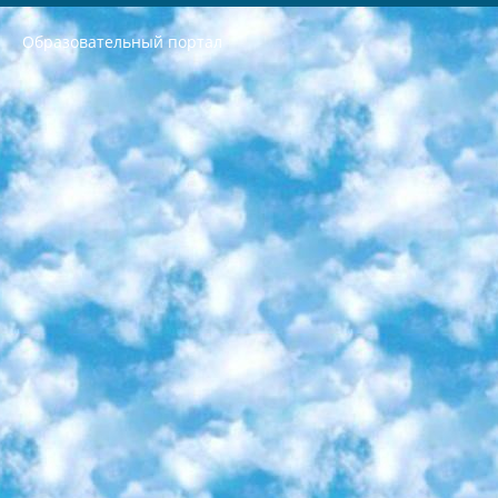
Образовательный портал
РЕСПУБЛИКА УЗБЕКИСТАН МИНИСТРЕРСТВО ДОШКОЛЬНОГО И ШКОЛЬНОГО ОБРАЗОВАНИЯ КОМАНДА в общеобразовательных учреждениях в 2023-2024 учебном году организация и проведение итоговой государственной аттестации обучающихся о Министра дошкольного и школьного образования Республики Узбекистан от 4 марта 2008 года (постановлением Минюста от 20 марта 2008 года № 1778 государственной регистрации) «Итоговое состояние учащихся общего среднего образования на основании положения об утверждении положения об аттестации общего среднего образования выпускной экзамен студентов в образовательных учреждениях в 2023-2024 учебном году В целях организации и прохождения аттестации приказываю: 1. Следующее: перечень предметов, по которым будет проводиться итоговая государственная аттестация и экзамен формы перевода согласно приложению 1; сертификаты международного образца, оценивающие уровень владения иностранными языками перечень согласно приложению 2; 2. Педагогический при специализированных образовательных учреждениях. научно-практический центр квалификации и международной оценки (Д.Давидова) 2024 г. До 25 марта: задания по предметам, по которым будет проводиться итоговая аттестация разработка и утверждение технических условий; итоговая аттестация на основании разработанного предметного задания разработка вопросов по предметам (устно и письменно), экзамен передача; общеобразовательные средние школы и специальные учебные заведения учащиеся выпускных классов школ и интернатов в агентской системе подготовка базы данных экзаменационных материалов и критериев оценки; перевод базы экзаменационных материалов на все языки обучения подать в Республиканский образовательный центр для изготовления; варианты экзаменов на основе разработанных контрольных материалов пусть будут поставлены задачи формирования. 3. Республиканский образовательный центр (Ш.Худайкулов) до 5 апреля 2024 года. до: база данных предоставленных экзаменационных материалов на все языки обучения перевод и экспертиза; для слепых, слабовидящих, глухих, слабослышащих и умственно отсталых детей учащиеся выпускных классов специализированных школ и школ-интернатов база данных экзаменационных материалов на всех преподаваемых языках подготовка критериев оценки; специализированные школы для умственно отсталых детей и технологии для учащихся выпускных классов школ-интернатов разработка соответствующих рекомендаций и критериев проведения ЕГЭ по естествознанию давать задания. 4. Педагогический при специализированных образовательных учреждениях. Научно-практический центр навыков и международной оценки (Д.Давидова), Республика образовательный центр (Худайкулов Ш.) итоговый государственный аттестационный экзамен ориентирован на творческое и логическое мышление при подготовке базы материалов учитывать введение заданий. 5. Следует отметить, что: сертификат государственного образца о знании общеобразовательного предмета и как минимум национальный уровень B1 по предметам на иностранных языках, указанным в Приложении 2. или международно признанный сертификат эквивалентного уровня студенты, изучающие определенный предмет, освобождаются от экзамена; по соответствующим предметам запланирована итоговая государственная аттестация за день до дня, путем жеребьевки Рабочей группой (в письменной форме по предметам, проводимым в форме) из числа сформированных вариантов выбрано 2 варианта; 2 выбранных варианта экзамена анонсированы на официальном сайте министерства и все выпускники по всей стране на основе этих вариантов проводит итоговую государственную аттестацию. 6. Государственное образование учащихся средних общеобразовательных учреждений. знания в соответствии с квалификационными требованиями, которые необходимо приобрести на основании стандартов итоговый (выпускной) контроль для 9 и 11 классов в целях тестирования Экзамены (далее – экзамены) состоят из предметов, перечисленных в приложении 1. будет сделано. 7. Экзамены пройдут с 26 мая по 15 июня 2024 г. (кроме науки физического воспитания). 8. Физическая для учащихся 9 классов общесредних образовательных учреждений. Экзамены по предмету «Образование, квалификация медицина» 1-6 мая 2024 года. сотрудники перевести под присмотр (с отклонениями в физическом или умственном развитии) специализированная школа для детей, школы-интернаты и со сколиозом школы-интернаты санаторного типа для больных детей исключены). 9. Он был слепым, слабовидящим и имел нарушения опорно-двигательного аппарата. экзамены в специализированных школах и интернатах для детей должны проводиться исходя из требований, предъявляемых к общеобразовательным учреждениям (физкультура кроме науки). 10. Специализированная школа для глухих и слабослышащих детей. и экзамены в интернатах и быть реализован в виде письменного теста по математике. 11. Специальность для умственно отсталых детей. Для 9 класса Родной язык и литературное письмо Государственный язык (язык обучения – узбекский). для неклассов) написано Математическое письмо Письменная/устная история Узбекистана Физическое воспитание практично Итоговый контроль Для 11 класса Написание родного языка и литературы (эссе) Математическое письмо Узбекский язык (обучение на узбекском языке) не посещающее общее среднее образование для учреждений)/Образовательное учреждение выбор письменный и устный Иностранный язык письменный/устный Письменная/устная история Узбекистана *По выбору студента:  Химия  Физика  Основы государственного права  География 10 бесплатных образовательных ресурсов - Мы составили подборку онлайн-проектов с интерактивными упражнениями, видеолекциями и статьями. Они помогут вам обрести новые и освежить старые знания бесплатно. 1. «ИНТУИТ» Старейшая образовательная площадка Рунета. Здесь вы найдёте сотни текстовых и видеокурсов на десятки различных тем — от программирования до психологии. Многие курсы подготовлены российскими университетами и крупными международными компаниями вроде Intel и Microsoft. Самостоятельное обучение бесплатное, но желающие могут оплатить услуги персональных наставников. 2. «Смартия» знакомит с актуальными профессиями и подсказывает, как им обучаться. Выбрав заинтересовавшую вас специальность — SMM-специалист, фотограф, веб-дизайнер или другую, — увидите список необходимых для неё умений. Чтобы вы могли освоить их самостоятельно, для каждого умения площадка отображает подборку ссылок на учебные материалы. Хотя «Смартия» ориентируется на русскоязычную аудиторию, часть контента всё же доступна только на английском. 3. «Лекторий Физтеха» Проект Московского физико-технического института (Физтеха). С его помощью вы можете смотреть онлайн серии лекций, записанные на видео в этом вузе. В числе доступных предметов — физика, биология, химия, информационные технологии и другие. К некоторым лекциям администрация ресурса прилагает готовые конспекты, которые можно скачивать в PDF-формате. 4. ITMOcourses Онлайн-площадка Санкт-Петербургского национального исследовательского университета информационных технологий, механики и оптики (ИТМО). Ресурс предоставляет свободный доступ к курсам, разработанным в этом вузе. Каталог материалов разбит на четыре категории: «Оптические системы и технологии», «Приборостроение и робототехника», «Информационные технологии» и «Биотехнологии». Курсы состоят из видеолекций, интерактивных демонстраций и заданий. 5. «КиберЛенинка» Электронная научная библиотека открытого доступа. Каталог площадки регулярно обрастает текстами статей из различных научных изданий. Сгруппированные по журналам и рубрикам публикации можно читать онлайн или скачивать целиком в PDF-формате. Проект нацелен на популяризацию науки за счёт открытого доступа к качественной информации. 6. «ПостНаука» На этом ресурсе публикуют подборки видеолекций, составленные экспертами из разных отраслей и объединённые общими темами. Среди них, к примеру, есть серии «Биоинформатика и геномика», «Культура средневековой Скандинавии» и Cinema Studies о теории кино. Каждая подборка лекций — логически связанная история, рассказанная экспертом от первого лица. Кроме того, на сайте появляются научно-образовательные статьи и тесты на разные темы. 7. «Newочём» Команда проекта «Newочём» отбирает самые интересные тексты из англоязычных СМИ и переводит те из них, за которые голосуют участники сообщества «ВКонтакте». По большей части это научно-популярные статьи. Редакторы придумывают лишь заголовки, в остальном содержание переводов соответствует оригиналам. Полные тексты можно читать прямо в социальной сети. 8. InternetUrok Онлайн-база материалов по основным дисциплинам школьной программы. Информация на сайте структурирована по классам, предметам и темам (урокам). Каждый урок состоит из видеолекций и конспектов. Есть также интерактивные тренажёры и тесты для закрепления пройденного материала. Даже если вы давно окончили школу, возможность повторить программу старших классов всегда может пригодиться. 9. Edutainme Ещё один ресурс об образовании. В отличие от Newtonew, как мне кажется, Edutainme больше ориентируется на представителей индустрии: педагогов, предпринимателей, разработчиков образовательных проектов. Но и любой, кто просто стремится к саморазвитию, найдёт на сайте много полезного и интересного для себя. Например, информацию о новых курсах и образовательных сервисах. 10. Newtonew Онлайн-медиа об образовании и обучении в широком смысле. Авторы Newtonew пишут об инструментах, заведениях, тактиках и стратегиях, которые помогают учить других и получать новые знания самостоятельно. На этой площадке вы найдёте новости, обзоры, аналитические мат