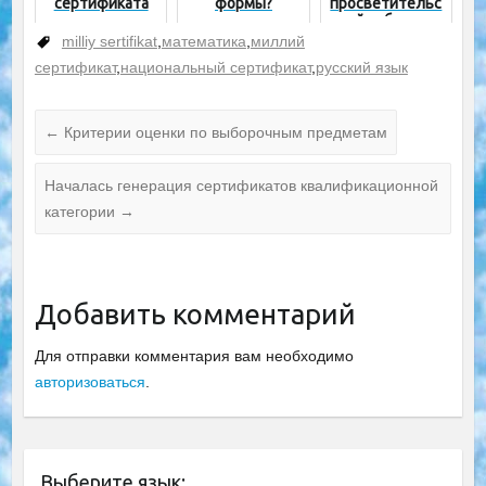
сертификата
формы?
просветительс
кой работы в
школах
milliy sertifikat
,
математика
,
миллий
сертификат
,
национальный сертификат
,
русский язык
←
Критерии оценки по выборочным предметам
Началась генерация сертификатов квалификационной
категории
→
Добавить комментарий
Для отправки комментария вам необходимо
авторизоваться
.
Выберите язык: