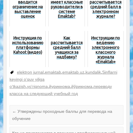
вводится
имеет классные
рассчитывается
ограничение на
руководители в
средний балл в
выставление
системе
электронном
оценок
Emaktab?
журнале?
Инструкция по
Как
Инструкции по
использованию
рассчитывается
ведению
платформы
средний балл
электронного
Kahoot (видео)
учащихся за
классного
надбавку?
журнала
«Emaktab»
elektron jurnal
,
emaktab
,
emaktab.uz
,
kundalik
,
Sinflarni
keyingi o‘quv yiliga
o‘tkazish
,
yo'riqnoma
,
йурикнома
,
йўриқнома
,
переводу
класса на следующий учебный год
←
Утверждены проходные баллы для перевода на
обучение