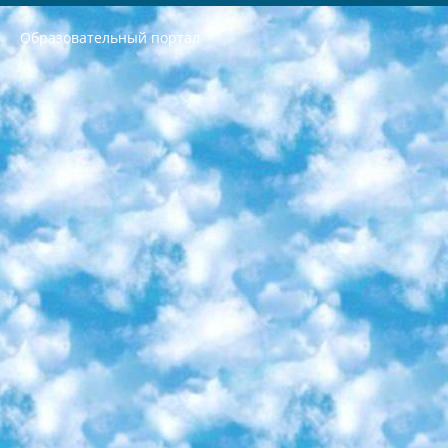
Образовательный портал
РЕСПУБЛИКА УЗБЕКИСТАН МИНИСТРЕРСТВО ДОШКОЛЬНОГО И ШКОЛЬНОГО ОБРАЗОВАНИЯ КОМАНДА в общеобразовательных учреждениях в 2023-2024 учебном году организация и проведение итоговой государственной аттестации обучающихся о Министра дошкольного и школьного образования Республики Узбекистан от 4 марта 2008 года (постановлением Минюста от 20 марта 2008 года № 1778 государственной регистрации) «Итоговое состояние учащихся общего среднего образования на основании положения об утверждении положения об аттестации общего среднего образования выпускной экзамен студентов в образовательных учреждениях в 2023-2024 учебном году В целях организации и прохождения аттестации приказываю: 1. Следующее: перечень предметов, по которым будет проводиться итоговая государственная аттестация и экзамен формы перевода согласно приложению 1; сертификаты международного образца, оценивающие уровень владения иностранными языками перечень согласно приложению 2; 2. Педагогический при специализированных образовательных учреждениях. научно-практический центр квалификации и международной оценки (Д.Давидова) 2024 г. До 25 марта: задания по предметам, по которым будет проводиться итоговая аттестация разработка и утверждение технических условий; итоговая аттестация на основании разработанного предметного задания разработка вопросов по предметам (устно и письменно), экзамен передача; общеобразовательные средние школы и специальные учебные заведения учащиеся выпускных классов школ и интернатов в агентской системе подготовка базы данных экзаменационных материалов и критериев оценки; перевод базы экзаменационных материалов на все языки обучения подать в Республиканский образовательный центр для изготовления; варианты экзаменов на основе разработанных контрольных материалов пусть будут поставлены задачи формирования. 3. Республиканский образовательный центр (Ш.Худайкулов) до 5 апреля 2024 года. до: база данных предоставленных экзаменационных материалов на все языки обучения перевод и экспертиза; для слепых, слабовидящих, глухих, слабослышащих и умственно отсталых детей учащиеся выпускных классов специализированных школ и школ-интернатов база данных экзаменационных материалов на всех преподаваемых языках подготовка критериев оценки; специализированные школы для умственно отсталых детей и технологии для учащихся выпускных классов школ-интернатов разработка соответствующих рекомендаций и критериев проведения ЕГЭ по естествознанию давать задания. 4. Педагогический при специализированных образовательных учреждениях. Научно-практический центр навыков и международной оценки (Д.Давидова), Республика образовательный центр (Худайкулов Ш.) итоговый государственный аттестационный экзамен ориентирован на творческое и логическое мышление при подготовке базы материалов учитывать введение заданий. 5. Следует отметить, что: сертификат государственного образца о знании общеобразовательного предмета и как минимум национальный уровень B1 по предметам на иностранных языках, указанным в Приложении 2. или международно признанный сертификат эквивалентного уровня студенты, изучающие определенный предмет, освобождаются от экзамена; по соответствующим предметам запланирована итоговая государственная аттестация за день до дня, путем жеребьевки Рабочей группой (в письменной форме по предметам, проводимым в форме) из числа сформированных вариантов выбрано 2 варианта; 2 выбранных варианта экзамена анонсированы на официальном сайте министерства и все выпускники по всей стране на основе этих вариантов проводит итоговую государственную аттестацию. 6. Государственное образование учащихся средних общеобразовательных учреждений. знания в соответствии с квалификационными требованиями, которые необходимо приобрести на основании стандартов итоговый (выпускной) контроль для 9 и 11 классов в целях тестирования Экзамены (далее – экзамены) состоят из предметов, перечисленных в приложении 1. будет сделано. 7. Экзамены пройдут с 26 мая по 15 июня 2024 г. (кроме науки физического воспитания). 8. Физическая для учащихся 9 классов общесредних образовательных учреждений. Экзамены по предмету «Образование, квалификация медицина» 1-6 мая 2024 года. сотрудники перевести под присмотр (с отклонениями в физическом или умственном развитии) специализированная школа для детей, школы-интернаты и со сколиозом школы-интернаты санаторного типа для больных детей исключены). 9. Он был слепым, слабовидящим и имел нарушения опорно-двигательного аппарата. экзамены в специализированных школах и интернатах для детей должны проводиться исходя из требований, предъявляемых к общеобразовательным учреждениям (физкультура кроме науки). 10. Специализированная школа для глухих и слабослышащих детей. и экзамены в интернатах и быть реализован в виде письменного теста по математике. 11. Специальность для умственно отсталых детей. Для 9 класса Родной язык и литературное письмо Государственный язык (язык обучения – узбекский). для неклассов) написано Математическое письмо Письменная/устная история Узбекистана Физическое воспитание практично Итоговый контроль Для 11 класса Написание родного языка и литературы (эссе) Математическое письмо Узбекский язык (обучение на узбекском языке) не посещающее общее среднее образование для учреждений)/Образовательное учреждение выбор письменный и устный Иностранный язык письменный/устный Письменная/устная история Узбекистана *По выбору студента:  Химия  Физика  Основы государственного права  География 10 бесплатных образовательных ресурсов - Мы составили подборку онлайн-проектов с интерактивными упражнениями, видеолекциями и статьями. Они помогут вам обрести новые и освежить старые знания бесплатно. 1. «ИНТУИТ» Старейшая образовательная площадка Рунета. Здесь вы найдёте сотни текстовых и видеокурсов на десятки различных тем — от программирования до психологии. Многие курсы подготовлены российскими университетами и крупными международными компаниями вроде Intel и Microsoft. Самостоятельное обучение бесплатное, но желающие могут оплатить услуги персональных наставников. 2. «Смартия» знакомит с актуальными профессиями и подсказывает, как им обучаться. Выбрав заинтересовавшую вас специальность — SMM-специалист, фотограф, веб-дизайнер или другую, — увидите список необходимых для неё умений. Чтобы вы могли освоить их самостоятельно, для каждого умения площадка отображает подборку ссылок на учебные материалы. Хотя «Смартия» ориентируется на русскоязычную аудиторию, часть контента всё же доступна только на английском. 3. «Лекторий Физтеха» Проект Московского физико-технического института (Физтеха). С его помощью вы можете смотреть онлайн серии лекций, записанные на видео в этом вузе. В числе доступных предметов — физика, биология, химия, информационные технологии и другие. К некоторым лекциям администрация ресурса прилагает готовые конспекты, которые можно скачивать в PDF-формате. 4. ITMOcourses Онлайн-площадка Санкт-Петербургского национального исследовательского университета информационных технологий, механики и оптики (ИТМО). Ресурс предоставляет свободный доступ к курсам, разработанным в этом вузе. Каталог материалов разбит на четыре категории: «Оптические системы и технологии», «Приборостроение и робототехника», «Информационные технологии» и «Биотехнологии». Курсы состоят из видеолекций, интерактивных демонстраций и заданий. 5. «КиберЛенинка» Электронная научная библиотека открытого доступа. Каталог площадки регулярно обрастает текстами статей из различных научных изданий. Сгруппированные по журналам и рубрикам публикации можно читать онлайн или скачивать целиком в PDF-формате. Проект нацелен на популяризацию науки за счёт открытого доступа к качественной информации. 6. «ПостНаука» На этом ресурсе публикуют подборки видеолекций, составленные экспертами из разных отраслей и объединённые общими темами. Среди них, к примеру, есть серии «Биоинформатика и геномика», «Культура средневековой Скандинавии» и Cinema Studies о теории кино. Каждая подборка лекций — логически связанная история, рассказанная экспертом от первого лица. Кроме того, на сайте появляются научно-образовательные статьи и тесты на разные темы. 7. «Newочём» Команда проекта «Newочём» отбирает самые интересные тексты из англоязычных СМИ и переводит те из них, за которые голосуют участники сообщества «ВКонтакте». По большей части это научно-популярные статьи. Редакторы придумывают лишь заголовки, в остальном содержание переводов соответствует оригиналам. Полные тексты можно читать прямо в социальной сети. 8. InternetUrok Онлайн-база материалов по основным дисциплинам школьной программы. Информация на сайте структурирована по классам, предметам и темам (урокам). Каждый урок состоит из видеолекций и конспектов. Есть также интерактивные тренажёры и тесты для закрепления пройденного материала. Даже если вы давно окончили школу, возможность повторить программу старших классов всегда может пригодиться. 9. Edutainme Ещё один ресурс об образовании. В отличие от Newtonew, как мне кажется, Edutainme больше ориентируется на представителей индустрии: педагогов, предпринимателей, разработчиков образовательных проектов. Но и любой, кто просто стремится к саморазвитию, найдёт на сайте много полезного и интересного для себя. Например, информацию о новых курсах и образовательных сервисах. 10. Newtonew Онлайн-медиа об образовании и обучении в широком смысле. Авторы Newtonew пишут об инструментах, заведениях, тактиках и стратегиях, которые помогают учить других и получать новые знания самостоятельно. На этой площадке вы найдёте новости, обзоры, аналитические мат