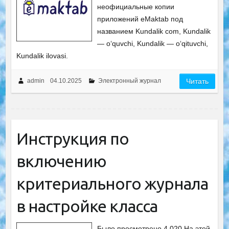
неофициальные копии
приложений eMaktab под
названием Kundalik com, Kundalik
— oʻquvchi, Kundalik — oʻqituvchi,
Kundalik ilovasi.
admin
04.10.2025
Электронный журнал
Читать
Инструкция по
включению
критериального журнала
в настройке класса
Было просмотрено 4 020 На этой