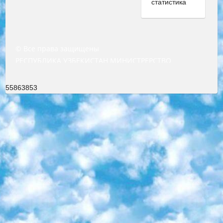
© Все права защищены
РЕСПУБЛИКА УЗБЕКИСТАН МИНИСТРЕРСТВО ДОШКОЛЬНОГО И ШКОЛЬНОГО ОБРАЗОВАНИЯ КОМАНДА в общеобразовательных учреждениях в 2023-2024 учебном году организация и проведение итоговой государственной аттестации обучающихся о Министра дошкольного и школьного образования Республики Узбекистан от 4 марта 2008 года (постановлением Минюста от 20 марта 2008 года № 1778 государственной регистрации) «Итоговое состояние учащихся общего среднего образования на основании положения об утверждении положения об аттестации общего среднего образования выпускной экзамен студентов в образовательных учреждениях в 2023-2024 учебном году В целях организации и прохождения аттестации приказываю: 1. Следующее: перечень предметов, по которым будет проводиться итоговая государственная аттестация и экзамен формы перевода согласно приложению 1; сертификаты международного образца, оценивающие уровень владения иностранными языками перечень согласно приложению 2; 2. Педагогический при специализированных образовательных учреждениях. научно-практический центр квалификации и международной оценки (Д.Давидова) 2024 г. До 25 марта: задания по предметам, по которым будет проводиться итоговая аттестация разработка и утверждение технических условий; итоговая аттестация на основании разработанного предметного задания разработка вопросов по предметам (устно и письменно), экзамен передача; общеобразовательные средние школы и специальные учебные заведения учащиеся выпускных классов школ и интернатов в агентской системе подготовка базы данных экзаменационных материалов и критериев оценки; перевод базы экзаменационных материалов на все языки обучения подать в Республиканский образовательный центр для изготовления; варианты экзаменов на основе разработанных контрольных материалов пусть будут поставлены задачи формирования. 3. Республиканский образовательный центр (Ш.Худайкулов) до 5 апреля 2024 года. до: база данных предоставленных экзаменационных материалов на все языки обучения перевод и экспертиза; для слепых, слабовидящих, глухих, слабослышащих и умственно отсталых детей учащиеся выпускных классов специализированных школ и школ-интернатов база данных экзаменационных материалов на всех преподаваемых языках подготовка критериев оценки; специализированные школы для умственно отсталых детей и технологии для учащихся выпускных классов школ-интернатов разработка соответствующих рекомендаций и критериев проведения ЕГЭ по естествознанию давать задания. 4. Педагогический при специализированных образовательных учреждениях. Научно-практический центр навыков и международной оценки (Д.Давидова), Республика образовательный центр (Худайкулов Ш.) итоговый государственный аттестационный экзамен ориентирован на творческое и логическое мышление при подготовке базы материалов учитывать введение заданий. 5. Следует отметить, что: сертификат государственного образца о знании общеобразовательного предмета и как минимум национальный уровень B1 по предметам на иностранных языках, указанным в Приложении 2. или международно признанный сертификат эквивалентного уровня студенты, изучающие определенный предмет, освобождаются от экзамена; по соответствующим предметам запланирована итоговая государственная аттестация за день до дня, путем жеребьевки Рабочей группой (в письменной форме по предметам, проводимым в форме) из числа сформированных вариантов выбрано 2 варианта; 2 выбранных варианта экзамена анонсированы на официальном сайте министерства и все выпускники по всей стране на основе этих вариантов проводит итоговую государственную аттестацию. 6. Государственное образование учащихся средних общеобразовательных учреждений. знания в соответствии с квалификационными требованиями, которые необходимо приобрести на основании стандартов итоговый (выпускной) контроль для 9 и 11 классов в целях тестирования Экзамены (далее – экзамены) состоят из предметов, перечисленных в приложении 1. будет сделано. 7. Экзамены пройдут с 26 мая по 15 июня 2024 г. (кроме науки физического воспитания). 8. Физическая для учащихся 9 классов общесредних образовательных учреждений. Экзамены по предмету «Образование, квалификация медицина» 1-6 мая 2024 года. сотрудники перевести под присмотр (с отклонениями в физическом или умственном развитии) специализированная школа для детей, школы-интернаты и со сколиозом школы-интернаты санаторного типа для больных детей исключены). 9. Он был слепым, слабовидящим и имел нарушения опорно-двигательного аппарата. экзамены в специализированных школах и интернатах для детей должны проводиться исходя из требований, предъявляемых к общеобразовательным учреждениям (физкультура кроме науки). 10. Специализированная школа для глухих и слабослышащих детей. и экзамены в интернатах и быть реализован в виде письменного теста по математике. 11. Специальность для умственно отсталых детей. Для 9 класса Родной язык и литературное письмо Государственный язык (язык обучения – узбекский). для неклассов) написано Математическое письмо Письменная/устная история Узбекистана Физическое воспитание практично Итоговый контроль Для 11 класса Написание родного языка и литературы (эссе) Математическое письмо Узбекский язык (обучение на узбекском языке) не посещающее общее среднее образование для учреждений)/Образовательное учреждение выбор письменный и устный Иностранный язык письменный/устный Письменная/устная история Узбекистана *По выбору студента:  Химия  Физика  Основы государственного права  География 10 бесплатных образовательных ресурсов - Мы составили подборку онлайн-проектов с интерактивными упражнениями, видеолекциями и статьями. Они помогут вам обрести новые и освежить старые знания бесплатно. 1. «ИНТУИТ» Старейшая образовательная площадка Рунета. Здесь вы найдёте сотни текстовых и видеокурсов на десятки различных тем — от программирования до психологии. Многие курсы подготовлены российскими университетами и крупными международными компаниями вроде Intel и Microsoft. Самостоятельное обучение бесплатное, но желающие могут оплатить услуги персональных наставников. 2. «Смартия» знакомит с актуальными профессиями и подсказывает, как им обучаться. Выбрав заинтересовавшую вас специальность — SMM-специалист, фотограф, веб-дизайнер или другую, — увидите список необходимых для неё умений. Чтобы вы могли освоить их самостоятельно, для каждого умения площадка отображает подборку ссылок на учебные материалы. Хотя «Смартия» ориентируется на русскоязычную аудиторию, часть контента всё же доступна только на английском. 3. «Лекторий Физтеха» Проект Московского физико-технического института (Физтеха). С его помощью вы можете смотреть онлайн серии лекций, записанные на видео в этом вузе. В числе доступных предметов — физика, биология, химия, информационные технологии и другие. К некоторым лекциям администрация ресурса прилагает готовые конспекты, которые можно скачивать в PDF-формате. 4. ITMOcourses Онлайн-площадка Санкт-Петербургского национального исследовательского университета информационных технологий, механики и оптики (ИТМО). Ресурс предоставляет свободный доступ к курсам, разработанным в этом вузе. Каталог материалов разбит на четыре категории: «Оптические системы и технологии», «Приборостроение и робототехника», «Информационные технологии» и «Биотехнологии». Курсы состоят из видеолекций, интерактивных демонстраций и заданий. 5. «КиберЛенинка» Электронная научная библиотека открытого доступа. Каталог площадки регулярно обрастает текстами статей из различных научных изданий. Сгруппированные по журналам и рубрикам публикации можно читать онлайн или скачивать целиком в PDF-формате. Проект нацелен на популяризацию науки за счёт открытого доступа к качественной информации. 6. «ПостНаука» На этом ресурсе публикуют подборки видеолекций, составленные экспертами из разных отраслей и объединённые общими темами. Среди них, к примеру, есть серии «Биоинформатика и геномика», «Культура средневековой Скандинавии» и Cinema Studies о теории кино. Каждая подборка лекций — логически связанная история, рассказанная экспертом от первого лица. Кроме того, на сайте появляются научно-образовательные статьи и тесты на разные темы. 7. «Newочём» Команда проекта «Newочём» отбирает самые интересные тексты из англоязычных СМИ и переводит те из них, за которые голосуют участники сообщества «ВКонтакте». По большей части это научно-популярные статьи. Редакторы придумывают лишь заголовки, в остальном содержание переводов соответствует оригиналам. Полные тексты можно читать прямо в социальной сети. 8. InternetUrok Онлайн-база материалов по основным дисциплинам школьной программы. Информация на сайте структурирована по классам, предметам и темам (урокам). Каждый урок состоит из видеолекций и конспектов. Есть также интерактивные тренажёры и тесты для закрепления пройденного материала. Даже если вы давно окончили школу, возможность повторить программу старших классов всегда может пригодиться. 9. Edutainme Ещё один ресурс об образовании. В отличие от Newtonew, как мне кажется, Edutainme больше ориентируется на представителей индустрии: педагогов, предпринимателей, разработчиков образовательных проектов. Но и любой, кто просто стремится к саморазвитию, найдёт на сайте много полезного и интересного для себя. Например, информацию о новых курсах и образовательных сервисах. 10. Newtonew Онлайн-медиа об образовании и обучении в широком смысле. Авторы Newtonew пишут об инструментах, заведениях, тактиках и стратегиях, которые помогают учить других и получать новые знания самостоятельно. На этой площадке вы найдёте новости, обзоры, аналитические мате
55863853