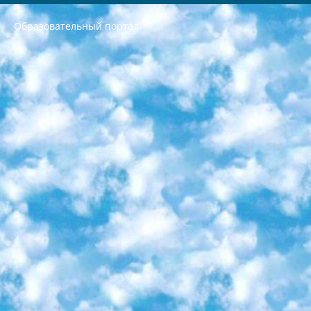
Образовательный портал
РЕСПУБЛИКА УЗБЕКИСТАН МИНИСТРЕРСТВО ДОШКОЛЬНОГО И ШКОЛЬНОГО ОБРАЗОВАНИЯ КОМАНДА в общеобразовательных учреждениях в 2023-2024 учебном году организация и проведение итоговой государственной аттестации обучающихся о Министра дошкольного и школьного образования Республики Узбекистан от 4 марта 2008 года (постановлением Минюста от 20 марта 2008 года № 1778 государственной регистрации) «Итоговое состояние учащихся общего среднего образования на основании положения об утверждении положения об аттестации общего среднего образования выпускной экзамен студентов в образовательных учреждениях в 2023-2024 учебном году В целях организации и прохождения аттестации приказываю: 1. Следующее: перечень предметов, по которым будет проводиться итоговая государственная аттестация и экзамен формы перевода согласно приложению 1; сертификаты международного образца, оценивающие уровень владения иностранными языками перечень согласно приложению 2; 2. Педагогический при специализированных образовательных учреждениях. научно-практический центр квалификации и международной оценки (Д.Давидова) 2024 г. До 25 марта: задания по предметам, по которым будет проводиться итоговая аттестация разработка и утверждение технических условий; итоговая аттестация на основании разработанного предметного задания разработка вопросов по предметам (устно и письменно), экзамен передача; общеобразовательные средние школы и специальные учебные заведения учащиеся выпускных классов школ и интернатов в агентской системе подготовка базы данных экзаменационных материалов и критериев оценки; перевод базы экзаменационных материалов на все языки обучения подать в Республиканский образовательный центр для изготовления; варианты экзаменов на основе разработанных контрольных материалов пусть будут поставлены задачи формирования. 3. Республиканский образовательный центр (Ш.Худайкулов) до 5 апреля 2024 года. до: база данных предоставленных экзаменационных материалов на все языки обучения перевод и экспертиза; для слепых, слабовидящих, глухих, слабослышащих и умственно отсталых детей учащиеся выпускных классов специализированных школ и школ-интернатов база данных экзаменационных материалов на всех преподаваемых языках подготовка критериев оценки; специализированные школы для умственно отсталых детей и технологии для учащихся выпускных классов школ-интернатов разработка соответствующих рекомендаций и критериев проведения ЕГЭ по естествознанию давать задания. 4. Педагогический при специализированных образовательных учреждениях. Научно-практический центр навыков и международной оценки (Д.Давидова), Республика образовательный центр (Худайкулов Ш.) итоговый государственный аттестационный экзамен ориентирован на творческое и логическое мышление при подготовке базы материалов учитывать введение заданий. 5. Следует отметить, что: сертификат государственного образца о знании общеобразовательного предмета и как минимум национальный уровень B1 по предметам на иностранных языках, указанным в Приложении 2. или международно признанный сертификат эквивалентного уровня студенты, изучающие определенный предмет, освобождаются от экзамена; по соответствующим предметам запланирована итоговая государственная аттестация за день до дня, путем жеребьевки Рабочей группой (в письменной форме по предметам, проводимым в форме) из числа сформированных вариантов выбрано 2 варианта; 2 выбранных варианта экзамена анонсированы на официальном сайте министерства и все выпускники по всей стране на основе этих вариантов проводит итоговую государственную аттестацию. 6. Государственное образование учащихся средних общеобразовательных учреждений. знания в соответствии с квалификационными требованиями, которые необходимо приобрести на основании стандартов итоговый (выпускной) контроль для 9 и 11 классов в целях тестирования Экзамены (далее – экзамены) состоят из предметов, перечисленных в приложении 1. будет сделано. 7. Экзамены пройдут с 26 мая по 15 июня 2024 г. (кроме науки физического воспитания). 8. Физическая для учащихся 9 классов общесредних образовательных учреждений. Экзамены по предмету «Образование, квалификация медицина» 1-6 мая 2024 года. сотрудники перевести под присмотр (с отклонениями в физическом или умственном развитии) специализированная школа для детей, школы-интернаты и со сколиозом школы-интернаты санаторного типа для больных детей исключены). 9. Он был слепым, слабовидящим и имел нарушения опорно-двигательного аппарата. экзамены в специализированных школах и интернатах для детей должны проводиться исходя из требований, предъявляемых к общеобразовательным учреждениям (физкультура кроме науки). 10. Специализированная школа для глухих и слабослышащих детей. и экзамены в интернатах и быть реализован в виде письменного теста по математике. 11. Специальность для умственно отсталых детей. Для 9 класса Родной язык и литературное письмо Государственный язык (язык обучения – узбекский). для неклассов) написано Математическое письмо Письменная/устная история Узбекистана Физическое воспитание практично Итоговый контроль Для 11 класса Написание родного языка и литературы (эссе) Математическое письмо Узбекский язык (обучение на узбекском языке) не посещающее общее среднее образование для учреждений)/Образовательное учреждение выбор письменный и устный Иностранный язык письменный/устный Письменная/устная история Узбекистана *По выбору студента:  Химия  Физика  Основы государственного права  География 10 бесплатных образовательных ресурсов - Мы составили подборку онлайн-проектов с интерактивными упражнениями, видеолекциями и статьями. Они помогут вам обрести новые и освежить старые знания бесплатно. 1. «ИНТУИТ» Старейшая образовательная площадка Рунета. Здесь вы найдёте сотни текстовых и видеокурсов на десятки различных тем — от программирования до психологии. Многие курсы подготовлены российскими университетами и крупными международными компаниями вроде Intel и Microsoft. Самостоятельное обучение бесплатное, но желающие могут оплатить услуги персональных наставников. 2. «Смартия» знакомит с актуальными профессиями и подсказывает, как им обучаться. Выбрав заинтересовавшую вас специальность — SMM-специалист, фотограф, веб-дизайнер или другую, — увидите список необходимых для неё умений. Чтобы вы могли освоить их самостоятельно, для каждого умения площадка отображает подборку ссылок на учебные материалы. Хотя «Смартия» ориентируется на русскоязычную аудиторию, часть контента всё же доступна только на английском. 3. «Лекторий Физтеха» Проект Московского физико-технического института (Физтеха). С его помощью вы можете смотреть онлайн серии лекций, записанные на видео в этом вузе. В числе доступных предметов — физика, биология, химия, информационные технологии и другие. К некоторым лекциям администрация ресурса прилагает готовые конспекты, которые можно скачивать в PDF-формате. 4. ITMOcourses Онлайн-площадка Санкт-Петербургского национального исследовательского университета информационных технологий, механики и оптики (ИТМО). Ресурс предоставляет свободный доступ к курсам, разработанным в этом вузе. Каталог материалов разбит на четыре категории: «Оптические системы и технологии», «Приборостроение и робототехника», «Информационные технологии» и «Биотехнологии». Курсы состоят из видеолекций, интерактивных демонстраций и заданий. 5. «КиберЛенинка» Электронная научная библиотека открытого доступа. Каталог площадки регулярно обрастает текстами статей из различных научных изданий. Сгруппированные по журналам и рубрикам публикации можно читать онлайн или скачивать целиком в PDF-формате. Проект нацелен на популяризацию науки за счёт открытого доступа к качественной информации. 6. «ПостНаука» На этом ресурсе публикуют подборки видеолекций, составленные экспертами из разных отраслей и объединённые общими темами. Среди них, к примеру, есть серии «Биоинформатика и геномика», «Культура средневековой Скандинавии» и Cinema Studies о теории кино. Каждая подборка лекций — логически связанная история, рассказанная экспертом от первого лица. Кроме того, на сайте появляются научно-образовательные статьи и тесты на разные темы. 7. «Newочём» Команда проекта «Newочём» отбирает самые интересные тексты из англоязычных СМИ и переводит те из них, за которые голосуют участники сообщества «ВКонтакте». По большей части это научно-популярные статьи. Редакторы придумывают лишь заголовки, в остальном содержание переводов соответствует оригиналам. Полные тексты можно читать прямо в социальной сети. 8. InternetUrok Онлайн-база материалов по основным дисциплинам школьной программы. Информация на сайте структурирована по классам, предметам и темам (урокам). Каждый урок состоит из видеолекций и конспектов. Есть также интерактивные тренажёры и тесты для закрепления пройденного материала. Даже если вы давно окончили школу, возможность повторить программу старших классов всегда может пригодиться. 9. Edutainme Ещё один ресурс об образовании. В отличие от Newtonew, как мне кажется, Edutainme больше ориентируется на представителей индустрии: педагогов, предпринимателей, разработчиков образовательных проектов. Но и любой, кто просто стремится к саморазвитию, найдёт на сайте много полезного и интересного для себя. Например, информацию о новых курсах и образовательных сервисах. 10. Newtonew Онлайн-медиа об образовании и обучении в широком смысле. Авторы Newtonew пишут об инструментах, заведениях, тактиках и стратегиях, которые помогают учить других и получать новые знания самостоятельно. На этой площадке вы найдёте новости, обзоры, аналитические мат