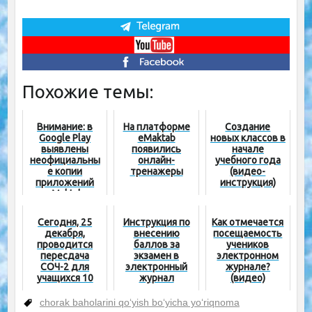
Похожие темы:
Внимание: в
На платформе
Создание
Google Play
eMaktab
новых классов в
выявлены
появились
начале
неофициальны
онлайн-
учебного года
е копии
тренажеры
(видео-
приложений
инструкция)
eMaktab
Сегодня, 25
Инструкция по
Как отмечается
декабря,
внесению
посещаемость
проводится
баллов за
учеников
пересдача
экзамен в
электронном
СОЧ-2 для
электронный
журнале?
учащихся 10
журнал
(видео)
классов
chorak baholarini qo‘yish bo‘yicha yo‘riqnoma