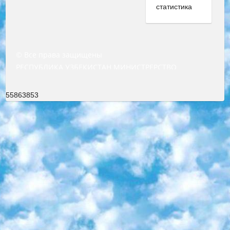
© Все права защищены
РЕСПУБЛИКА УЗБЕКИСТАН МИНИСТРЕРСТВО ДОШКОЛЬНОГО И ШКОЛЬНОГО ОБРАЗОВАНИЯ КОМАНДА в общеобразовательных учреждениях в 2023-2024 учебном году организация и проведение итоговой государственной аттестации обучающихся о Министра дошкольного и школьного образования Республики Узбекистан от 4 марта 2008 года (постановлением Минюста от 20 марта 2008 года № 1778 государственной регистрации) «Итоговое состояние учащихся общего среднего образования на основании положения об утверждении положения об аттестации общего среднего образования выпускной экзамен студентов в образовательных учреждениях в 2023-2024 учебном году В целях организации и прохождения аттестации приказываю: 1. Следующее: перечень предметов, по которым будет проводиться итоговая государственная аттестация и экзамен формы перевода согласно приложению 1; сертификаты международного образца, оценивающие уровень владения иностранными языками перечень согласно приложению 2; 2. Педагогический при специализированных образовательных учреждениях. научно-практический центр квалификации и международной оценки (Д.Давидова) 2024 г. До 25 марта: задания по предметам, по которым будет проводиться итоговая аттестация разработка и утверждение технических условий; итоговая аттестация на основании разработанного предметного задания разработка вопросов по предметам (устно и письменно), экзамен передача; общеобразовательные средние школы и специальные учебные заведения учащиеся выпускных классов школ и интернатов в агентской системе подготовка базы данных экзаменационных материалов и критериев оценки; перевод базы экзаменационных материалов на все языки обучения подать в Республиканский образовательный центр для изготовления; варианты экзаменов на основе разработанных контрольных материалов пусть будут поставлены задачи формирования. 3. Республиканский образовательный центр (Ш.Худайкулов) до 5 апреля 2024 года. до: база данных предоставленных экзаменационных материалов на все языки обучения перевод и экспертиза; для слепых, слабовидящих, глухих, слабослышащих и умственно отсталых детей учащиеся выпускных классов специализированных школ и школ-интернатов база данных экзаменационных материалов на всех преподаваемых языках подготовка критериев оценки; специализированные школы для умственно отсталых детей и технологии для учащихся выпускных классов школ-интернатов разработка соответствующих рекомендаций и критериев проведения ЕГЭ по естествознанию давать задания. 4. Педагогический при специализированных образовательных учреждениях. Научно-практический центр навыков и международной оценки (Д.Давидова), Республика образовательный центр (Худайкулов Ш.) итоговый государственный аттестационный экзамен ориентирован на творческое и логическое мышление при подготовке базы материалов учитывать введение заданий. 5. Следует отметить, что: сертификат государственного образца о знании общеобразовательного предмета и как минимум национальный уровень B1 по предметам на иностранных языках, указанным в Приложении 2. или международно признанный сертификат эквивалентного уровня студенты, изучающие определенный предмет, освобождаются от экзамена; по соответствующим предметам запланирована итоговая государственная аттестация за день до дня, путем жеребьевки Рабочей группой (в письменной форме по предметам, проводимым в форме) из числа сформированных вариантов выбрано 2 варианта; 2 выбранных варианта экзамена анонсированы на официальном сайте министерства и все выпускники по всей стране на основе этих вариантов проводит итоговую государственную аттестацию. 6. Государственное образование учащихся средних общеобразовательных учреждений. знания в соответствии с квалификационными требованиями, которые необходимо приобрести на основании стандартов итоговый (выпускной) контроль для 9 и 11 классов в целях тестирования Экзамены (далее – экзамены) состоят из предметов, перечисленных в приложении 1. будет сделано. 7. Экзамены пройдут с 26 мая по 15 июня 2024 г. (кроме науки физического воспитания). 8. Физическая для учащихся 9 классов общесредних образовательных учреждений. Экзамены по предмету «Образование, квалификация медицина» 1-6 мая 2024 года. сотрудники перевести под присмотр (с отклонениями в физическом или умственном развитии) специализированная школа для детей, школы-интернаты и со сколиозом школы-интернаты санаторного типа для больных детей исключены). 9. Он был слепым, слабовидящим и имел нарушения опорно-двигательного аппарата. экзамены в специализированных школах и интернатах для детей должны проводиться исходя из требований, предъявляемых к общеобразовательным учреждениям (физкультура кроме науки). 10. Специализированная школа для глухих и слабослышащих детей. и экзамены в интернатах и быть реализован в виде письменного теста по математике. 11. Специальность для умственно отсталых детей. Для 9 класса Родной язык и литературное письмо Государственный язык (язык обучения – узбекский). для неклассов) написано Математическое письмо Письменная/устная история Узбекистана Физическое воспитание практично Итоговый контроль Для 11 класса Написание родного языка и литературы (эссе) Математическое письмо Узбекский язык (обучение на узбекском языке) не посещающее общее среднее образование для учреждений)/Образовательное учреждение выбор письменный и устный Иностранный язык письменный/устный Письменная/устная история Узбекистана *По выбору студента:  Химия  Физика  Основы государственного права  География 10 бесплатных образовательных ресурсов - Мы составили подборку онлайн-проектов с интерактивными упражнениями, видеолекциями и статьями. Они помогут вам обрести новые и освежить старые знания бесплатно. 1. «ИНТУИТ» Старейшая образовательная площадка Рунета. Здесь вы найдёте сотни текстовых и видеокурсов на десятки различных тем — от программирования до психологии. Многие курсы подготовлены российскими университетами и крупными международными компаниями вроде Intel и Microsoft. Самостоятельное обучение бесплатное, но желающие могут оплатить услуги персональных наставников. 2. «Смартия» знакомит с актуальными профессиями и подсказывает, как им обучаться. Выбрав заинтересовавшую вас специальность — SMM-специалист, фотограф, веб-дизайнер или другую, — увидите список необходимых для неё умений. Чтобы вы могли освоить их самостоятельно, для каждого умения площадка отображает подборку ссылок на учебные материалы. Хотя «Смартия» ориентируется на русскоязычную аудиторию, часть контента всё же доступна только на английском. 3. «Лекторий Физтеха» Проект Московского физико-технического института (Физтеха). С его помощью вы можете смотреть онлайн серии лекций, записанные на видео в этом вузе. В числе доступных предметов — физика, биология, химия, информационные технологии и другие. К некоторым лекциям администрация ресурса прилагает готовые конспекты, которые можно скачивать в PDF-формате. 4. ITMOcourses Онлайн-площадка Санкт-Петербургского национального исследовательского университета информационных технологий, механики и оптики (ИТМО). Ресурс предоставляет свободный доступ к курсам, разработанным в этом вузе. Каталог материалов разбит на четыре категории: «Оптические системы и технологии», «Приборостроение и робототехника», «Информационные технологии» и «Биотехнологии». Курсы состоят из видеолекций, интерактивных демонстраций и заданий. 5. «КиберЛенинка» Электронная научная библиотека открытого доступа. Каталог площадки регулярно обрастает текстами статей из различных научных изданий. Сгруппированные по журналам и рубрикам публикации можно читать онлайн или скачивать целиком в PDF-формате. Проект нацелен на популяризацию науки за счёт открытого доступа к качественной информации. 6. «ПостНаука» На этом ресурсе публикуют подборки видеолекций, составленные экспертами из разных отраслей и объединённые общими темами. Среди них, к примеру, есть серии «Биоинформатика и геномика», «Культура средневековой Скандинавии» и Cinema Studies о теории кино. Каждая подборка лекций — логически связанная история, рассказанная экспертом от первого лица. Кроме того, на сайте появляются научно-образовательные статьи и тесты на разные темы. 7. «Newочём» Команда проекта «Newочём» отбирает самые интересные тексты из англоязычных СМИ и переводит те из них, за которые голосуют участники сообщества «ВКонтакте». По большей части это научно-популярные статьи. Редакторы придумывают лишь заголовки, в остальном содержание переводов соответствует оригиналам. Полные тексты можно читать прямо в социальной сети. 8. InternetUrok Онлайн-база материалов по основным дисциплинам школьной программы. Информация на сайте структурирована по классам, предметам и темам (урокам). Каждый урок состоит из видеолекций и конспектов. Есть также интерактивные тренажёры и тесты для закрепления пройденного материала. Даже если вы давно окончили школу, возможность повторить программу старших классов всегда может пригодиться. 9. Edutainme Ещё один ресурс об образовании. В отличие от Newtonew, как мне кажется, Edutainme больше ориентируется на представителей индустрии: педагогов, предпринимателей, разработчиков образовательных проектов. Но и любой, кто просто стремится к саморазвитию, найдёт на сайте много полезного и интересного для себя. Например, информацию о новых курсах и образовательных сервисах. 10. Newtonew Онлайн-медиа об образовании и обучении в широком смысле. Авторы Newtonew пишут об инструментах, заведениях, тактиках и стратегиях, которые помогают учить других и получать новые знания самостоятельно. На этой площадке вы найдёте новости, обзоры, аналитические мате
55863853