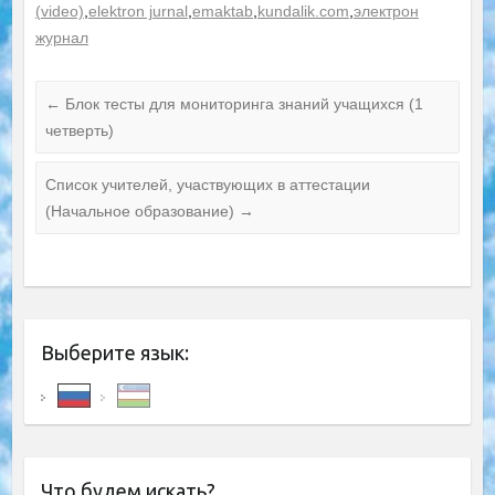
(video)
,
elektron jurnal
,
emaktab
,
kundalik.com
,
электрон
журнал
←
Блок тесты для мониторинга знаний учащихся (1
четверть)
Список учителей, участвующих в аттестации
(Начальное образование)
→
Выберите язык:
Что будем искать?