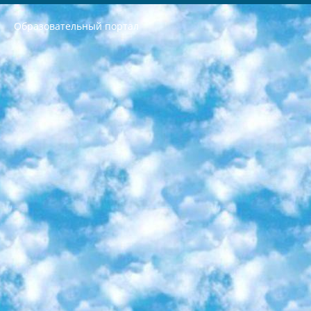
Образовательный портал
РЕСПУБЛИКА УЗБЕКИСТАН МИНИСТРЕРСТВО ДОШКОЛЬНОГО И ШКОЛЬНОГО ОБРАЗОВАНИЯ КОМАНДА в общеобразовательных учреждениях в 2023-2024 учебном году организация и проведение итоговой государственной аттестации обучающихся о Министра дошкольного и школьного образования Республики Узбекистан от 4 марта 2008 года (постановлением Минюста от 20 марта 2008 года № 1778 государственной регистрации) «Итоговое состояние учащихся общего среднего образования на основании положения об утверждении положения об аттестации общего среднего образования выпускной экзамен студентов в образовательных учреждениях в 2023-2024 учебном году В целях организации и прохождения аттестации приказываю: 1. Следующее: перечень предметов, по которым будет проводиться итоговая государственная аттестация и экзамен формы перевода согласно приложению 1; сертификаты международного образца, оценивающие уровень владения иностранными языками перечень согласно приложению 2; 2. Педагогический при специализированных образовательных учреждениях. научно-практический центр квалификации и международной оценки (Д.Давидова) 2024 г. До 25 марта: задания по предметам, по которым будет проводиться итоговая аттестация разработка и утверждение технических условий; итоговая аттестация на основании разработанного предметного задания разработка вопросов по предметам (устно и письменно), экзамен передача; общеобразовательные средние школы и специальные учебные заведения учащиеся выпускных классов школ и интернатов в агентской системе подготовка базы данных экзаменационных материалов и критериев оценки; перевод базы экзаменационных материалов на все языки обучения подать в Республиканский образовательный центр для изготовления; варианты экзаменов на основе разработанных контрольных материалов пусть будут поставлены задачи формирования. 3. Республиканский образовательный центр (Ш.Худайкулов) до 5 апреля 2024 года. до: база данных предоставленных экзаменационных материалов на все языки обучения перевод и экспертиза; для слепых, слабовидящих, глухих, слабослышащих и умственно отсталых детей учащиеся выпускных классов специализированных школ и школ-интернатов база данных экзаменационных материалов на всех преподаваемых языках подготовка критериев оценки; специализированные школы для умственно отсталых детей и технологии для учащихся выпускных классов школ-интернатов разработка соответствующих рекомендаций и критериев проведения ЕГЭ по естествознанию давать задания. 4. Педагогический при специализированных образовательных учреждениях. Научно-практический центр навыков и международной оценки (Д.Давидова), Республика образовательный центр (Худайкулов Ш.) итоговый государственный аттестационный экзамен ориентирован на творческое и логическое мышление при подготовке базы материалов учитывать введение заданий. 5. Следует отметить, что: сертификат государственного образца о знании общеобразовательного предмета и как минимум национальный уровень B1 по предметам на иностранных языках, указанным в Приложении 2. или международно признанный сертификат эквивалентного уровня студенты, изучающие определенный предмет, освобождаются от экзамена; по соответствующим предметам запланирована итоговая государственная аттестация за день до дня, путем жеребьевки Рабочей группой (в письменной форме по предметам, проводимым в форме) из числа сформированных вариантов выбрано 2 варианта; 2 выбранных варианта экзамена анонсированы на официальном сайте министерства и все выпускники по всей стране на основе этих вариантов проводит итоговую государственную аттестацию. 6. Государственное образование учащихся средних общеобразовательных учреждений. знания в соответствии с квалификационными требованиями, которые необходимо приобрести на основании стандартов итоговый (выпускной) контроль для 9 и 11 классов в целях тестирования Экзамены (далее – экзамены) состоят из предметов, перечисленных в приложении 1. будет сделано. 7. Экзамены пройдут с 26 мая по 15 июня 2024 г. (кроме науки физического воспитания). 8. Физическая для учащихся 9 классов общесредних образовательных учреждений. Экзамены по предмету «Образование, квалификация медицина» 1-6 мая 2024 года. сотрудники перевести под присмотр (с отклонениями в физическом или умственном развитии) специализированная школа для детей, школы-интернаты и со сколиозом школы-интернаты санаторного типа для больных детей исключены). 9. Он был слепым, слабовидящим и имел нарушения опорно-двигательного аппарата. экзамены в специализированных школах и интернатах для детей должны проводиться исходя из требований, предъявляемых к общеобразовательным учреждениям (физкультура кроме науки). 10. Специализированная школа для глухих и слабослышащих детей. и экзамены в интернатах и быть реализован в виде письменного теста по математике. 11. Специальность для умственно отсталых детей. Для 9 класса Родной язык и литературное письмо Государственный язык (язык обучения – узбекский). для неклассов) написано Математическое письмо Письменная/устная история Узбекистана Физическое воспитание практично Итоговый контроль Для 11 класса Написание родного языка и литературы (эссе) Математическое письмо Узбекский язык (обучение на узбекском языке) не посещающее общее среднее образование для учреждений)/Образовательное учреждение выбор письменный и устный Иностранный язык письменный/устный Письменная/устная история Узбекистана *По выбору студента:  Химия  Физика  Основы государственного права  География 10 бесплатных образовательных ресурсов - Мы составили подборку онлайн-проектов с интерактивными упражнениями, видеолекциями и статьями. Они помогут вам обрести новые и освежить старые знания бесплатно. 1. «ИНТУИТ» Старейшая образовательная площадка Рунета. Здесь вы найдёте сотни текстовых и видеокурсов на десятки различных тем — от программирования до психологии. Многие курсы подготовлены российскими университетами и крупными международными компаниями вроде Intel и Microsoft. Самостоятельное обучение бесплатное, но желающие могут оплатить услуги персональных наставников. 2. «Смартия» знакомит с актуальными профессиями и подсказывает, как им обучаться. Выбрав заинтересовавшую вас специальность — SMM-специалист, фотограф, веб-дизайнер или другую, — увидите список необходимых для неё умений. Чтобы вы могли освоить их самостоятельно, для каждого умения площадка отображает подборку ссылок на учебные материалы. Хотя «Смартия» ориентируется на русскоязычную аудиторию, часть контента всё же доступна только на английском. 3. «Лекторий Физтеха» Проект Московского физико-технического института (Физтеха). С его помощью вы можете смотреть онлайн серии лекций, записанные на видео в этом вузе. В числе доступных предметов — физика, биология, химия, информационные технологии и другие. К некоторым лекциям администрация ресурса прилагает готовые конспекты, которые можно скачивать в PDF-формате. 4. ITMOcourses Онлайн-площадка Санкт-Петербургского национального исследовательского университета информационных технологий, механики и оптики (ИТМО). Ресурс предоставляет свободный доступ к курсам, разработанным в этом вузе. Каталог материалов разбит на четыре категории: «Оптические системы и технологии», «Приборостроение и робототехника», «Информационные технологии» и «Биотехнологии». Курсы состоят из видеолекций, интерактивных демонстраций и заданий. 5. «КиберЛенинка» Электронная научная библиотека открытого доступа. Каталог площадки регулярно обрастает текстами статей из различных научных изданий. Сгруппированные по журналам и рубрикам публикации можно читать онлайн или скачивать целиком в PDF-формате. Проект нацелен на популяризацию науки за счёт открытого доступа к качественной информации. 6. «ПостНаука» На этом ресурсе публикуют подборки видеолекций, составленные экспертами из разных отраслей и объединённые общими темами. Среди них, к примеру, есть серии «Биоинформатика и геномика», «Культура средневековой Скандинавии» и Cinema Studies о теории кино. Каждая подборка лекций — логически связанная история, рассказанная экспертом от первого лица. Кроме того, на сайте появляются научно-образовательные статьи и тесты на разные темы. 7. «Newочём» Команда проекта «Newочём» отбирает самые интересные тексты из англоязычных СМИ и переводит те из них, за которые голосуют участники сообщества «ВКонтакте». По большей части это научно-популярные статьи. Редакторы придумывают лишь заголовки, в остальном содержание переводов соответствует оригиналам. Полные тексты можно читать прямо в социальной сети. 8. InternetUrok Онлайн-база материалов по основным дисциплинам школьной программы. Информация на сайте структурирована по классам, предметам и темам (урокам). Каждый урок состоит из видеолекций и конспектов. Есть также интерактивные тренажёры и тесты для закрепления пройденного материала. Даже если вы давно окончили школу, возможность повторить программу старших классов всегда может пригодиться. 9. Edutainme Ещё один ресурс об образовании. В отличие от Newtonew, как мне кажется, Edutainme больше ориентируется на представителей индустрии: педагогов, предпринимателей, разработчиков образовательных проектов. Но и любой, кто просто стремится к саморазвитию, найдёт на сайте много полезного и интересного для себя. Например, информацию о новых курсах и образовательных сервисах. 10. Newtonew Онлайн-медиа об образовании и обучении в широком смысле. Авторы Newtonew пишут об инструментах, заведениях, тактиках и стратегиях, которые помогают учить других и получать новые знания самостоятельно. На этой площадке вы найдёте новости, обзоры, аналитические мат