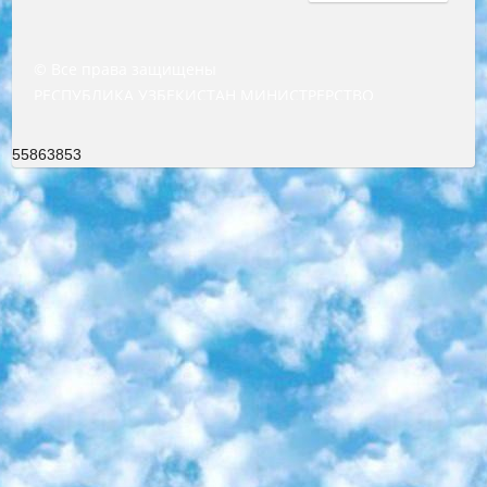
© Все права защищены
РЕСПУБЛИКА УЗБЕКИСТАН МИНИСТРЕРСТВО ДОШКОЛЬНОГО И ШКОЛЬНОГО ОБРАЗОВАНИЯ КОМАНДА в общеобразовательных учреждениях в 2023-2024 учебном году организация и проведение итоговой государственной аттестации обучающихся о Министра дошкольного и школьного образования Республики Узбекистан от 4 марта 2008 года (постановлением Минюста от 20 марта 2008 года № 1778 государственной регистрации) «Итоговое состояние учащихся общего среднего образования на основании положения об утверждении положения об аттестации общего среднего образования выпускной экзамен студентов в образовательных учреждениях в 2023-2024 учебном году В целях организации и прохождения аттестации приказываю: 1. Следующее: перечень предметов, по которым будет проводиться итоговая государственная аттестация и экзамен формы перевода согласно приложению 1; сертификаты международного образца, оценивающие уровень владения иностранными языками перечень согласно приложению 2; 2. Педагогический при специализированных образовательных учреждениях. научно-практический центр квалификации и международной оценки (Д.Давидова) 2024 г. До 25 марта: задания по предметам, по которым будет проводиться итоговая аттестация разработка и утверждение технических условий; итоговая аттестация на основании разработанного предметного задания разработка вопросов по предметам (устно и письменно), экзамен передача; общеобразовательные средние школы и специальные учебные заведения учащиеся выпускных классов школ и интернатов в агентской системе подготовка базы данных экзаменационных материалов и критериев оценки; перевод базы экзаменационных материалов на все языки обучения подать в Республиканский образовательный центр для изготовления; варианты экзаменов на основе разработанных контрольных материалов пусть будут поставлены задачи формирования. 3. Республиканский образовательный центр (Ш.Худайкулов) до 5 апреля 2024 года. до: база данных предоставленных экзаменационных материалов на все языки обучения перевод и экспертиза; для слепых, слабовидящих, глухих, слабослышащих и умственно отсталых детей учащиеся выпускных классов специализированных школ и школ-интернатов база данных экзаменационных материалов на всех преподаваемых языках подготовка критериев оценки; специализированные школы для умственно отсталых детей и технологии для учащихся выпускных классов школ-интернатов разработка соответствующих рекомендаций и критериев проведения ЕГЭ по естествознанию давать задания. 4. Педагогический при специализированных образовательных учреждениях. Научно-практический центр навыков и международной оценки (Д.Давидова), Республика образовательный центр (Худайкулов Ш.) итоговый государственный аттестационный экзамен ориентирован на творческое и логическое мышление при подготовке базы материалов учитывать введение заданий. 5. Следует отметить, что: сертификат государственного образца о знании общеобразовательного предмета и как минимум национальный уровень B1 по предметам на иностранных языках, указанным в Приложении 2. или международно признанный сертификат эквивалентного уровня студенты, изучающие определенный предмет, освобождаются от экзамена; по соответствующим предметам запланирована итоговая государственная аттестация за день до дня, путем жеребьевки Рабочей группой (в письменной форме по предметам, проводимым в форме) из числа сформированных вариантов выбрано 2 варианта; 2 выбранных варианта экзамена анонсированы на официальном сайте министерства и все выпускники по всей стране на основе этих вариантов проводит итоговую государственную аттестацию. 6. Государственное образование учащихся средних общеобразовательных учреждений. знания в соответствии с квалификационными требованиями, которые необходимо приобрести на основании стандартов итоговый (выпускной) контроль для 9 и 11 классов в целях тестирования Экзамены (далее – экзамены) состоят из предметов, перечисленных в приложении 1. будет сделано. 7. Экзамены пройдут с 26 мая по 15 июня 2024 г. (кроме науки физического воспитания). 8. Физическая для учащихся 9 классов общесредних образовательных учреждений. Экзамены по предмету «Образование, квалификация медицина» 1-6 мая 2024 года. сотрудники перевести под присмотр (с отклонениями в физическом или умственном развитии) специализированная школа для детей, школы-интернаты и со сколиозом школы-интернаты санаторного типа для больных детей исключены). 9. Он был слепым, слабовидящим и имел нарушения опорно-двигательного аппарата. экзамены в специализированных школах и интернатах для детей должны проводиться исходя из требований, предъявляемых к общеобразовательным учреждениям (физкультура кроме науки). 10. Специализированная школа для глухих и слабослышащих детей. и экзамены в интернатах и быть реализован в виде письменного теста по математике. 11. Специальность для умственно отсталых детей. Для 9 класса Родной язык и литературное письмо Государственный язык (язык обучения – узбекский). для неклассов) написано Математическое письмо Письменная/устная история Узбекистана Физическое воспитание практично Итоговый контроль Для 11 класса Написание родного языка и литературы (эссе) Математическое письмо Узбекский язык (обучение на узбекском языке) не посещающее общее среднее образование для учреждений)/Образовательное учреждение выбор письменный и устный Иностранный язык письменный/устный Письменная/устная история Узбекистана *По выбору студента:  Химия  Физика  Основы государственного права  География 10 бесплатных образовательных ресурсов - Мы составили подборку онлайн-проектов с интерактивными упражнениями, видеолекциями и статьями. Они помогут вам обрести новые и освежить старые знания бесплатно. 1. «ИНТУИТ» Старейшая образовательная площадка Рунета. Здесь вы найдёте сотни текстовых и видеокурсов на десятки различных тем — от программирования до психологии. Многие курсы подготовлены российскими университетами и крупными международными компаниями вроде Intel и Microsoft. Самостоятельное обучение бесплатное, но желающие могут оплатить услуги персональных наставников. 2. «Смартия» знакомит с актуальными профессиями и подсказывает, как им обучаться. Выбрав заинтересовавшую вас специальность — SMM-специалист, фотограф, веб-дизайнер или другую, — увидите список необходимых для неё умений. Чтобы вы могли освоить их самостоятельно, для каждого умения площадка отображает подборку ссылок на учебные материалы. Хотя «Смартия» ориентируется на русскоязычную аудиторию, часть контента всё же доступна только на английском. 3. «Лекторий Физтеха» Проект Московского физико-технического института (Физтеха). С его помощью вы можете смотреть онлайн серии лекций, записанные на видео в этом вузе. В числе доступных предметов — физика, биология, химия, информационные технологии и другие. К некоторым лекциям администрация ресурса прилагает готовые конспекты, которые можно скачивать в PDF-формате. 4. ITMOcourses Онлайн-площадка Санкт-Петербургского национального исследовательского университета информационных технологий, механики и оптики (ИТМО). Ресурс предоставляет свободный доступ к курсам, разработанным в этом вузе. Каталог материалов разбит на четыре категории: «Оптические системы и технологии», «Приборостроение и робототехника», «Информационные технологии» и «Биотехнологии». Курсы состоят из видеолекций, интерактивных демонстраций и заданий. 5. «КиберЛенинка» Электронная научная библиотека открытого доступа. Каталог площадки регулярно обрастает текстами статей из различных научных изданий. Сгруппированные по журналам и рубрикам публикации можно читать онлайн или скачивать целиком в PDF-формате. Проект нацелен на популяризацию науки за счёт открытого доступа к качественной информации. 6. «ПостНаука» На этом ресурсе публикуют подборки видеолекций, составленные экспертами из разных отраслей и объединённые общими темами. Среди них, к примеру, есть серии «Биоинформатика и геномика», «Культура средневековой Скандинавии» и Cinema Studies о теории кино. Каждая подборка лекций — логически связанная история, рассказанная экспертом от первого лица. Кроме того, на сайте появляются научно-образовательные статьи и тесты на разные темы. 7. «Newочём» Команда проекта «Newочём» отбирает самые интересные тексты из англоязычных СМИ и переводит те из них, за которые голосуют участники сообщества «ВКонтакте». По большей части это научно-популярные статьи. Редакторы придумывают лишь заголовки, в остальном содержание переводов соответствует оригиналам. Полные тексты можно читать прямо в социальной сети. 8. InternetUrok Онлайн-база материалов по основным дисциплинам школьной программы. Информация на сайте структурирована по классам, предметам и темам (урокам). Каждый урок состоит из видеолекций и конспектов. Есть также интерактивные тренажёры и тесты для закрепления пройденного материала. Даже если вы давно окончили школу, возможность повторить программу старших классов всегда может пригодиться. 9. Edutainme Ещё один ресурс об образовании. В отличие от Newtonew, как мне кажется, Edutainme больше ориентируется на представителей индустрии: педагогов, предпринимателей, разработчиков образовательных проектов. Но и любой, кто просто стремится к саморазвитию, найдёт на сайте много полезного и интересного для себя. Например, информацию о новых курсах и образовательных сервисах. 10. Newtonew Онлайн-медиа об образовании и обучении в широком смысле. Авторы Newtonew пишут об инструментах, заведениях, тактиках и стратегиях, которые помогают учить других и получать новые знания самостоятельно. На этой площадке вы найдёте новости, обзоры, аналитические мате
55863853