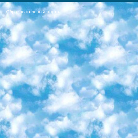
Образовательный портал
РЕСПУБЛИКА УЗБЕКИСТАН МИНИСТРЕРСТВО ДОШКОЛЬНОГО И ШКОЛЬНОГО ОБРАЗОВАНИЯ КОМАНДА в общеобразовательных учреждениях в 2023-2024 учебном году организация и проведение итоговой государственной аттестации обучающихся о Министра дошкольного и школьного образования Республики Узбекистан от 4 марта 2008 года (постановлением Минюста от 20 марта 2008 года № 1778 государственной регистрации) «Итоговое состояние учащихся общего среднего образования на основании положения об утверждении положения об аттестации общего среднего образования выпускной экзамен студентов в образовательных учреждениях в 2023-2024 учебном году В целях организации и прохождения аттестации приказываю: 1. Следующее: перечень предметов, по которым будет проводиться итоговая государственная аттестация и экзамен формы перевода согласно приложению 1; сертификаты международного образца, оценивающие уровень владения иностранными языками перечень согласно приложению 2; 2. Педагогический при специализированных образовательных учреждениях. научно-практический центр квалификации и международной оценки (Д.Давидова) 2024 г. До 25 марта: задания по предметам, по которым будет проводиться итоговая аттестация разработка и утверждение технических условий; итоговая аттестация на основании разработанного предметного задания разработка вопросов по предметам (устно и письменно), экзамен передача; общеобразовательные средние школы и специальные учебные заведения учащиеся выпускных классов школ и интернатов в агентской системе подготовка базы данных экзаменационных материалов и критериев оценки; перевод базы экзаменационных материалов на все языки обучения подать в Республиканский образовательный центр для изготовления; варианты экзаменов на основе разработанных контрольных материалов пусть будут поставлены задачи формирования. 3. Республиканский образовательный центр (Ш.Худайкулов) до 5 апреля 2024 года. до: база данных предоставленных экзаменационных материалов на все языки обучения перевод и экспертиза; для слепых, слабовидящих, глухих, слабослышащих и умственно отсталых детей учащиеся выпускных классов специализированных школ и школ-интернатов база данных экзаменационных материалов на всех преподаваемых языках подготовка критериев оценки; специализированные школы для умственно отсталых детей и технологии для учащихся выпускных классов школ-интернатов разработка соответствующих рекомендаций и критериев проведения ЕГЭ по естествознанию давать задания. 4. Педагогический при специализированных образовательных учреждениях. Научно-практический центр навыков и международной оценки (Д.Давидова), Республика образовательный центр (Худайкулов Ш.) итоговый государственный аттестационный экзамен ориентирован на творческое и логическое мышление при подготовке базы материалов учитывать введение заданий. 5. Следует отметить, что: сертификат государственного образца о знании общеобразовательного предмета и как минимум национальный уровень B1 по предметам на иностранных языках, указанным в Приложении 2. или международно признанный сертификат эквивалентного уровня студенты, изучающие определенный предмет, освобождаются от экзамена; по соответствующим предметам запланирована итоговая государственная аттестация за день до дня, путем жеребьевки Рабочей группой (в письменной форме по предметам, проводимым в форме) из числа сформированных вариантов выбрано 2 варианта; 2 выбранных варианта экзамена анонсированы на официальном сайте министерства и все выпускники по всей стране на основе этих вариантов проводит итоговую государственную аттестацию. 6. Государственное образование учащихся средних общеобразовательных учреждений. знания в соответствии с квалификационными требованиями, которые необходимо приобрести на основании стандартов итоговый (выпускной) контроль для 9 и 11 классов в целях тестирования Экзамены (далее – экзамены) состоят из предметов, перечисленных в приложении 1. будет сделано. 7. Экзамены пройдут с 26 мая по 15 июня 2024 г. (кроме науки физического воспитания). 8. Физическая для учащихся 9 классов общесредних образовательных учреждений. Экзамены по предмету «Образование, квалификация медицина» 1-6 мая 2024 года. сотрудники перевести под присмотр (с отклонениями в физическом или умственном развитии) специализированная школа для детей, школы-интернаты и со сколиозом школы-интернаты санаторного типа для больных детей исключены). 9. Он был слепым, слабовидящим и имел нарушения опорно-двигательного аппарата. экзамены в специализированных школах и интернатах для детей должны проводиться исходя из требований, предъявляемых к общеобразовательным учреждениям (физкультура кроме науки). 10. Специализированная школа для глухих и слабослышащих детей. и экзамены в интернатах и быть реализован в виде письменного теста по математике. 11. Специальность для умственно отсталых детей. Для 9 класса Родной язык и литературное письмо Государственный язык (язык обучения – узбекский). для неклассов) написано Математическое письмо Письменная/устная история Узбекистана Физическое воспитание практично Итоговый контроль Для 11 класса Написание родного языка и литературы (эссе) Математическое письмо Узбекский язык (обучение на узбекском языке) не посещающее общее среднее образование для учреждений)/Образовательное учреждение выбор письменный и устный Иностранный язык письменный/устный Письменная/устная история Узбекистана *По выбору студента:  Химия  Физика  Основы государственного права  География 10 бесплатных образовательных ресурсов - Мы составили подборку онлайн-проектов с интерактивными упражнениями, видеолекциями и статьями. Они помогут вам обрести новые и освежить старые знания бесплатно. 1. «ИНТУИТ» Старейшая образовательная площадка Рунета. Здесь вы найдёте сотни текстовых и видеокурсов на десятки различных тем — от программирования до психологии. Многие курсы подготовлены российскими университетами и крупными международными компаниями вроде Intel и Microsoft. Самостоятельное обучение бесплатное, но желающие могут оплатить услуги персональных наставников. 2. «Смартия» знакомит с актуальными профессиями и подсказывает, как им обучаться. Выбрав заинтересовавшую вас специальность — SMM-специалист, фотограф, веб-дизайнер или другую, — увидите список необходимых для неё умений. Чтобы вы могли освоить их самостоятельно, для каждого умения площадка отображает подборку ссылок на учебные материалы. Хотя «Смартия» ориентируется на русскоязычную аудиторию, часть контента всё же доступна только на английском. 3. «Лекторий Физтеха» Проект Московского физико-технического института (Физтеха). С его помощью вы можете смотреть онлайн серии лекций, записанные на видео в этом вузе. В числе доступных предметов — физика, биология, химия, информационные технологии и другие. К некоторым лекциям администрация ресурса прилагает готовые конспекты, которые можно скачивать в PDF-формате. 4. ITMOcourses Онлайн-площадка Санкт-Петербургского национального исследовательского университета информационных технологий, механики и оптики (ИТМО). Ресурс предоставляет свободный доступ к курсам, разработанным в этом вузе. Каталог материалов разбит на четыре категории: «Оптические системы и технологии», «Приборостроение и робототехника», «Информационные технологии» и «Биотехнологии». Курсы состоят из видеолекций, интерактивных демонстраций и заданий. 5. «КиберЛенинка» Электронная научная библиотека открытого доступа. Каталог площадки регулярно обрастает текстами статей из различных научных изданий. Сгруппированные по журналам и рубрикам публикации можно читать онлайн или скачивать целиком в PDF-формате. Проект нацелен на популяризацию науки за счёт открытого доступа к качественной информации. 6. «ПостНаука» На этом ресурсе публикуют подборки видеолекций, составленные экспертами из разных отраслей и объединённые общими темами. Среди них, к примеру, есть серии «Биоинформатика и геномика», «Культура средневековой Скандинавии» и Cinema Studies о теории кино. Каждая подборка лекций — логически связанная история, рассказанная экспертом от первого лица. Кроме того, на сайте появляются научно-образовательные статьи и тесты на разные темы. 7. «Newочём» Команда проекта «Newочём» отбирает самые интересные тексты из англоязычных СМИ и переводит те из них, за которые голосуют участники сообщества «ВКонтакте». По большей части это научно-популярные статьи. Редакторы придумывают лишь заголовки, в остальном содержание переводов соответствует оригиналам. Полные тексты можно читать прямо в социальной сети. 8. InternetUrok Онлайн-база материалов по основным дисциплинам школьной программы. Информация на сайте структурирована по классам, предметам и темам (урокам). Каждый урок состоит из видеолекций и конспектов. Есть также интерактивные тренажёры и тесты для закрепления пройденного материала. Даже если вы давно окончили школу, возможность повторить программу старших классов всегда может пригодиться. 9. Edutainme Ещё один ресурс об образовании. В отличие от Newtonew, как мне кажется, Edutainme больше ориентируется на представителей индустрии: педагогов, предпринимателей, разработчиков образовательных проектов. Но и любой, кто просто стремится к саморазвитию, найдёт на сайте много полезного и интересного для себя. Например, информацию о новых курсах и образовательных сервисах. 10. Newtonew Онлайн-медиа об образовании и обучении в широком смысле. Авторы Newtonew пишут об инструментах, заведениях, тактиках и стратегиях, которые помогают учить других и получать новые знания самостоятельно. На этой площадке вы найдёте новости, обзоры, аналитические мат