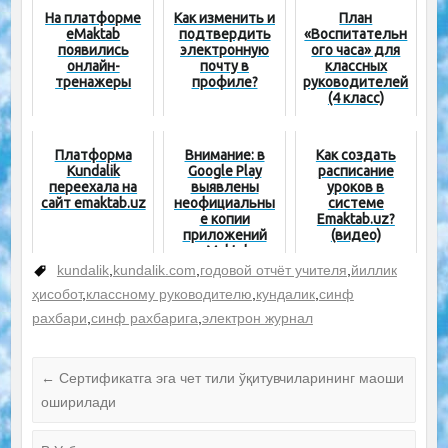
На платформе
Как изменить и
План
eMaktab
подтвердить
«Воспитательн
появились
электронную
ого часа» для
онлайн-
почту в
классных
тренажеры
профиле?
руководителей
(4 класс)
Платформа
Внимание: в
Как создать
Kundalik
Google Play
расписание
переехала на
выявлены
уроков в
сайт emaktab.uz
неофициальны
системе
е копии
Emaktab.uz?
приложений
(видео)
eMaktab
kundalik
,
kundalik.com
,
годовой отчёт учителя
,
йиллик
ҳисобот
,
классному руководителю
,
кундалик
,
синф
рахбари
,
синф рахбарига
,
электрон журнал
←
Сертификатга эга чет тили ўқитувчиларининг маоши
оширилади