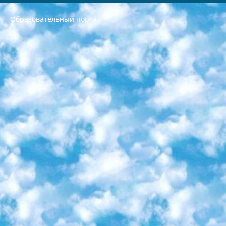
Образовательный портал
РЕСПУБЛИКА УЗБЕКИСТАН МИНИСТРЕРСТВО ДОШКОЛЬНОГО И ШКОЛЬНОГО ОБРАЗОВАНИЯ КОМАНДА в общеобразовательных учреждениях в 2023-2024 учебном году организация и проведение итоговой государственной аттестации обучающихся о Министра дошкольного и школьного образования Республики Узбекистан от 4 марта 2008 года (постановлением Минюста от 20 марта 2008 года № 1778 государственной регистрации) «Итоговое состояние учащихся общего среднего образования на основании положения об утверждении положения об аттестации общего среднего образования выпускной экзамен студентов в образовательных учреждениях в 2023-2024 учебном году В целях организации и прохождения аттестации приказываю: 1. Следующее: перечень предметов, по которым будет проводиться итоговая государственная аттестация и экзамен формы перевода согласно приложению 1; сертификаты международного образца, оценивающие уровень владения иностранными языками перечень согласно приложению 2; 2. Педагогический при специализированных образовательных учреждениях. научно-практический центр квалификации и международной оценки (Д.Давидова) 2024 г. До 25 марта: задания по предметам, по которым будет проводиться итоговая аттестация разработка и утверждение технических условий; итоговая аттестация на основании разработанного предметного задания разработка вопросов по предметам (устно и письменно), экзамен передача; общеобразовательные средние школы и специальные учебные заведения учащиеся выпускных классов школ и интернатов в агентской системе подготовка базы данных экзаменационных материалов и критериев оценки; перевод базы экзаменационных материалов на все языки обучения подать в Республиканский образовательный центр для изготовления; варианты экзаменов на основе разработанных контрольных материалов пусть будут поставлены задачи формирования. 3. Республиканский образовательный центр (Ш.Худайкулов) до 5 апреля 2024 года. до: база данных предоставленных экзаменационных материалов на все языки обучения перевод и экспертиза; для слепых, слабовидящих, глухих, слабослышащих и умственно отсталых детей учащиеся выпускных классов специализированных школ и школ-интернатов база данных экзаменационных материалов на всех преподаваемых языках подготовка критериев оценки; специализированные школы для умственно отсталых детей и технологии для учащихся выпускных классов школ-интернатов разработка соответствующих рекомендаций и критериев проведения ЕГЭ по естествознанию давать задания. 4. Педагогический при специализированных образовательных учреждениях. Научно-практический центр навыков и международной оценки (Д.Давидова), Республика образовательный центр (Худайкулов Ш.) итоговый государственный аттестационный экзамен ориентирован на творческое и логическое мышление при подготовке базы материалов учитывать введение заданий. 5. Следует отметить, что: сертификат государственного образца о знании общеобразовательного предмета и как минимум национальный уровень B1 по предметам на иностранных языках, указанным в Приложении 2. или международно признанный сертификат эквивалентного уровня студенты, изучающие определенный предмет, освобождаются от экзамена; по соответствующим предметам запланирована итоговая государственная аттестация за день до дня, путем жеребьевки Рабочей группой (в письменной форме по предметам, проводимым в форме) из числа сформированных вариантов выбрано 2 варианта; 2 выбранных варианта экзамена анонсированы на официальном сайте министерства и все выпускники по всей стране на основе этих вариантов проводит итоговую государственную аттестацию. 6. Государственное образование учащихся средних общеобразовательных учреждений. знания в соответствии с квалификационными требованиями, которые необходимо приобрести на основании стандартов итоговый (выпускной) контроль для 9 и 11 классов в целях тестирования Экзамены (далее – экзамены) состоят из предметов, перечисленных в приложении 1. будет сделано. 7. Экзамены пройдут с 26 мая по 15 июня 2024 г. (кроме науки физического воспитания). 8. Физическая для учащихся 9 классов общесредних образовательных учреждений. Экзамены по предмету «Образование, квалификация медицина» 1-6 мая 2024 года. сотрудники перевести под присмотр (с отклонениями в физическом или умственном развитии) специализированная школа для детей, школы-интернаты и со сколиозом школы-интернаты санаторного типа для больных детей исключены). 9. Он был слепым, слабовидящим и имел нарушения опорно-двигательного аппарата. экзамены в специализированных школах и интернатах для детей должны проводиться исходя из требований, предъявляемых к общеобразовательным учреждениям (физкультура кроме науки). 10. Специализированная школа для глухих и слабослышащих детей. и экзамены в интернатах и быть реализован в виде письменного теста по математике. 11. Специальность для умственно отсталых детей. Для 9 класса Родной язык и литературное письмо Государственный язык (язык обучения – узбекский). для неклассов) написано Математическое письмо Письменная/устная история Узбекистана Физическое воспитание практично Итоговый контроль Для 11 класса Написание родного языка и литературы (эссе) Математическое письмо Узбекский язык (обучение на узбекском языке) не посещающее общее среднее образование для учреждений)/Образовательное учреждение выбор письменный и устный Иностранный язык письменный/устный Письменная/устная история Узбекистана *По выбору студента:  Химия  Физика  Основы государственного права  География 10 бесплатных образовательных ресурсов - Мы составили подборку онлайн-проектов с интерактивными упражнениями, видеолекциями и статьями. Они помогут вам обрести новые и освежить старые знания бесплатно. 1. «ИНТУИТ» Старейшая образовательная площадка Рунета. Здесь вы найдёте сотни текстовых и видеокурсов на десятки различных тем — от программирования до психологии. Многие курсы подготовлены российскими университетами и крупными международными компаниями вроде Intel и Microsoft. Самостоятельное обучение бесплатное, но желающие могут оплатить услуги персональных наставников. 2. «Смартия» знакомит с актуальными профессиями и подсказывает, как им обучаться. Выбрав заинтересовавшую вас специальность — SMM-специалист, фотограф, веб-дизайнер или другую, — увидите список необходимых для неё умений. Чтобы вы могли освоить их самостоятельно, для каждого умения площадка отображает подборку ссылок на учебные материалы. Хотя «Смартия» ориентируется на русскоязычную аудиторию, часть контента всё же доступна только на английском. 3. «Лекторий Физтеха» Проект Московского физико-технического института (Физтеха). С его помощью вы можете смотреть онлайн серии лекций, записанные на видео в этом вузе. В числе доступных предметов — физика, биология, химия, информационные технологии и другие. К некоторым лекциям администрация ресурса прилагает готовые конспекты, которые можно скачивать в PDF-формате. 4. ITMOcourses Онлайн-площадка Санкт-Петербургского национального исследовательского университета информационных технологий, механики и оптики (ИТМО). Ресурс предоставляет свободный доступ к курсам, разработанным в этом вузе. Каталог материалов разбит на четыре категории: «Оптические системы и технологии», «Приборостроение и робототехника», «Информационные технологии» и «Биотехнологии». Курсы состоят из видеолекций, интерактивных демонстраций и заданий. 5. «КиберЛенинка» Электронная научная библиотека открытого доступа. Каталог площадки регулярно обрастает текстами статей из различных научных изданий. Сгруппированные по журналам и рубрикам публикации можно читать онлайн или скачивать целиком в PDF-формате. Проект нацелен на популяризацию науки за счёт открытого доступа к качественной информации. 6. «ПостНаука» На этом ресурсе публикуют подборки видеолекций, составленные экспертами из разных отраслей и объединённые общими темами. Среди них, к примеру, есть серии «Биоинформатика и геномика», «Культура средневековой Скандинавии» и Cinema Studies о теории кино. Каждая подборка лекций — логически связанная история, рассказанная экспертом от первого лица. Кроме того, на сайте появляются научно-образовательные статьи и тесты на разные темы. 7. «Newочём» Команда проекта «Newочём» отбирает самые интересные тексты из англоязычных СМИ и переводит те из них, за которые голосуют участники сообщества «ВКонтакте». По большей части это научно-популярные статьи. Редакторы придумывают лишь заголовки, в остальном содержание переводов соответствует оригиналам. Полные тексты можно читать прямо в социальной сети. 8. InternetUrok Онлайн-база материалов по основным дисциплинам школьной программы. Информация на сайте структурирована по классам, предметам и темам (урокам). Каждый урок состоит из видеолекций и конспектов. Есть также интерактивные тренажёры и тесты для закрепления пройденного материала. Даже если вы давно окончили школу, возможность повторить программу старших классов всегда может пригодиться. 9. Edutainme Ещё один ресурс об образовании. В отличие от Newtonew, как мне кажется, Edutainme больше ориентируется на представителей индустрии: педагогов, предпринимателей, разработчиков образовательных проектов. Но и любой, кто просто стремится к саморазвитию, найдёт на сайте много полезного и интересного для себя. Например, информацию о новых курсах и образовательных сервисах. 10. Newtonew Онлайн-медиа об образовании и обучении в широком смысле. Авторы Newtonew пишут об инструментах, заведениях, тактиках и стратегиях, которые помогают учить других и получать новые знания самостоятельно. На этой площадке вы найдёте новости, обзоры, аналитические мат