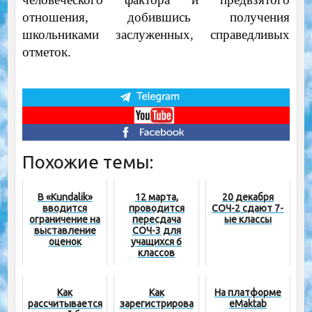
отношения, добившись получения
школьниками заслуженных, справедливых
отметок.
Похожие темы:
В «Kundalik»
12 марта,
20 декабря
вводится
проводится
СОЧ-2 сдают 7-
ограничение на
пересдача
ые классы
выставление
СОЧ-3 для
оценок
учащихся 6
классов
Как
Как
На платформе
рассчитывается
зарегистрирова
eMaktab