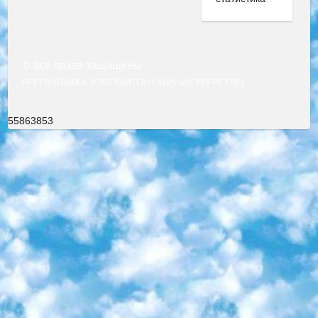
© Все права защищены
РЕСПУБЛИКА УЗБЕКИСТАН МИНИСТРЕРСТВО ДОШКОЛЬНОГО И ШКОЛЬНОГО ОБРАЗОВАНИЯ КОМАНДА в общеобразовательных учреждениях в 2023-2024 учебном году организация и проведение итоговой государственной аттестации обучающихся о Министра дошкольного и школьного образования Республики Узбекистан от 4 марта 2008 года (постановлением Минюста от 20 марта 2008 года № 1778 государственной регистрации) «Итоговое состояние учащихся общего среднего образования на основании положения об утверждении положения об аттестации общего среднего образования выпускной экзамен студентов в образовательных учреждениях в 2023-2024 учебном году В целях организации и прохождения аттестации приказываю: 1. Следующее: перечень предметов, по которым будет проводиться итоговая государственная аттестация и экзамен формы перевода согласно приложению 1; сертификаты международного образца, оценивающие уровень владения иностранными языками перечень согласно приложению 2; 2. Педагогический при специализированных образовательных учреждениях. научно-практический центр квалификации и международной оценки (Д.Давидова) 2024 г. До 25 марта: задания по предметам, по которым будет проводиться итоговая аттестация разработка и утверждение технических условий; итоговая аттестация на основании разработанного предметного задания разработка вопросов по предметам (устно и письменно), экзамен передача; общеобразовательные средние школы и специальные учебные заведения учащиеся выпускных классов школ и интернатов в агентской системе подготовка базы данных экзаменационных материалов и критериев оценки; перевод базы экзаменационных материалов на все языки обучения подать в Республиканский образовательный центр для изготовления; варианты экзаменов на основе разработанных контрольных материалов пусть будут поставлены задачи формирования. 3. Республиканский образовательный центр (Ш.Худайкулов) до 5 апреля 2024 года. до: база данных предоставленных экзаменационных материалов на все языки обучения перевод и экспертиза; для слепых, слабовидящих, глухих, слабослышащих и умственно отсталых детей учащиеся выпускных классов специализированных школ и школ-интернатов база данных экзаменационных материалов на всех преподаваемых языках подготовка критериев оценки; специализированные школы для умственно отсталых детей и технологии для учащихся выпускных классов школ-интернатов разработка соответствующих рекомендаций и критериев проведения ЕГЭ по естествознанию давать задания. 4. Педагогический при специализированных образовательных учреждениях. Научно-практический центр навыков и международной оценки (Д.Давидова), Республика образовательный центр (Худайкулов Ш.) итоговый государственный аттестационный экзамен ориентирован на творческое и логическое мышление при подготовке базы материалов учитывать введение заданий. 5. Следует отметить, что: сертификат государственного образца о знании общеобразовательного предмета и как минимум национальный уровень B1 по предметам на иностранных языках, указанным в Приложении 2. или международно признанный сертификат эквивалентного уровня студенты, изучающие определенный предмет, освобождаются от экзамена; по соответствующим предметам запланирована итоговая государственная аттестация за день до дня, путем жеребьевки Рабочей группой (в письменной форме по предметам, проводимым в форме) из числа сформированных вариантов выбрано 2 варианта; 2 выбранных варианта экзамена анонсированы на официальном сайте министерства и все выпускники по всей стране на основе этих вариантов проводит итоговую государственную аттестацию. 6. Государственное образование учащихся средних общеобразовательных учреждений. знания в соответствии с квалификационными требованиями, которые необходимо приобрести на основании стандартов итоговый (выпускной) контроль для 9 и 11 классов в целях тестирования Экзамены (далее – экзамены) состоят из предметов, перечисленных в приложении 1. будет сделано. 7. Экзамены пройдут с 26 мая по 15 июня 2024 г. (кроме науки физического воспитания). 8. Физическая для учащихся 9 классов общесредних образовательных учреждений. Экзамены по предмету «Образование, квалификация медицина» 1-6 мая 2024 года. сотрудники перевести под присмотр (с отклонениями в физическом или умственном развитии) специализированная школа для детей, школы-интернаты и со сколиозом школы-интернаты санаторного типа для больных детей исключены). 9. Он был слепым, слабовидящим и имел нарушения опорно-двигательного аппарата. экзамены в специализированных школах и интернатах для детей должны проводиться исходя из требований, предъявляемых к общеобразовательным учреждениям (физкультура кроме науки). 10. Специализированная школа для глухих и слабослышащих детей. и экзамены в интернатах и быть реализован в виде письменного теста по математике. 11. Специальность для умственно отсталых детей. Для 9 класса Родной язык и литературное письмо Государственный язык (язык обучения – узбекский). для неклассов) написано Математическое письмо Письменная/устная история Узбекистана Физическое воспитание практично Итоговый контроль Для 11 класса Написание родного языка и литературы (эссе) Математическое письмо Узбекский язык (обучение на узбекском языке) не посещающее общее среднее образование для учреждений)/Образовательное учреждение выбор письменный и устный Иностранный язык письменный/устный Письменная/устная история Узбекистана *По выбору студента:  Химия  Физика  Основы государственного права  География 10 бесплатных образовательных ресурсов - Мы составили подборку онлайн-проектов с интерактивными упражнениями, видеолекциями и статьями. Они помогут вам обрести новые и освежить старые знания бесплатно. 1. «ИНТУИТ» Старейшая образовательная площадка Рунета. Здесь вы найдёте сотни текстовых и видеокурсов на десятки различных тем — от программирования до психологии. Многие курсы подготовлены российскими университетами и крупными международными компаниями вроде Intel и Microsoft. Самостоятельное обучение бесплатное, но желающие могут оплатить услуги персональных наставников. 2. «Смартия» знакомит с актуальными профессиями и подсказывает, как им обучаться. Выбрав заинтересовавшую вас специальность — SMM-специалист, фотограф, веб-дизайнер или другую, — увидите список необходимых для неё умений. Чтобы вы могли освоить их самостоятельно, для каждого умения площадка отображает подборку ссылок на учебные материалы. Хотя «Смартия» ориентируется на русскоязычную аудиторию, часть контента всё же доступна только на английском. 3. «Лекторий Физтеха» Проект Московского физико-технического института (Физтеха). С его помощью вы можете смотреть онлайн серии лекций, записанные на видео в этом вузе. В числе доступных предметов — физика, биология, химия, информационные технологии и другие. К некоторым лекциям администрация ресурса прилагает готовые конспекты, которые можно скачивать в PDF-формате. 4. ITMOcourses Онлайн-площадка Санкт-Петербургского национального исследовательского университета информационных технологий, механики и оптики (ИТМО). Ресурс предоставляет свободный доступ к курсам, разработанным в этом вузе. Каталог материалов разбит на четыре категории: «Оптические системы и технологии», «Приборостроение и робототехника», «Информационные технологии» и «Биотехнологии». Курсы состоят из видеолекций, интерактивных демонстраций и заданий. 5. «КиберЛенинка» Электронная научная библиотека открытого доступа. Каталог площадки регулярно обрастает текстами статей из различных научных изданий. Сгруппированные по журналам и рубрикам публикации можно читать онлайн или скачивать целиком в PDF-формате. Проект нацелен на популяризацию науки за счёт открытого доступа к качественной информации. 6. «ПостНаука» На этом ресурсе публикуют подборки видеолекций, составленные экспертами из разных отраслей и объединённые общими темами. Среди них, к примеру, есть серии «Биоинформатика и геномика», «Культура средневековой Скандинавии» и Cinema Studies о теории кино. Каждая подборка лекций — логически связанная история, рассказанная экспертом от первого лица. Кроме того, на сайте появляются научно-образовательные статьи и тесты на разные темы. 7. «Newочём» Команда проекта «Newочём» отбирает самые интересные тексты из англоязычных СМИ и переводит те из них, за которые голосуют участники сообщества «ВКонтакте». По большей части это научно-популярные статьи. Редакторы придумывают лишь заголовки, в остальном содержание переводов соответствует оригиналам. Полные тексты можно читать прямо в социальной сети. 8. InternetUrok Онлайн-база материалов по основным дисциплинам школьной программы. Информация на сайте структурирована по классам, предметам и темам (урокам). Каждый урок состоит из видеолекций и конспектов. Есть также интерактивные тренажёры и тесты для закрепления пройденного материала. Даже если вы давно окончили школу, возможность повторить программу старших классов всегда может пригодиться. 9. Edutainme Ещё один ресурс об образовании. В отличие от Newtonew, как мне кажется, Edutainme больше ориентируется на представителей индустрии: педагогов, предпринимателей, разработчиков образовательных проектов. Но и любой, кто просто стремится к саморазвитию, найдёт на сайте много полезного и интересного для себя. Например, информацию о новых курсах и образовательных сервисах. 10. Newtonew Онлайн-медиа об образовании и обучении в широком смысле. Авторы Newtonew пишут об инструментах, заведениях, тактиках и стратегиях, которые помогают учить других и получать новые знания самостоятельно. На этой площадке вы найдёте новости, обзоры, аналитические мате
55863853