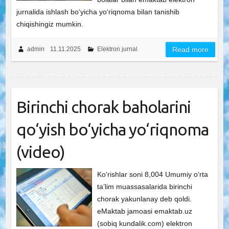
jurnalida ishlash bo‘yicha yo‘riqnoma bilan tanishib
chiqishingiz mumkin.
admin
11.11.2025
Elektron jurnal
Read more
Birinchi chorak baholarini
qo‘yish bo‘yicha yo‘riqnoma
(video)
Ko‘rishlar soni 8,004 Umumiy o‘rta
ta’lim muassasalarida birinchi
chorak yakunlanay deb qoldi.
eMaktab jamoasi emaktab.uz
(sobiq kundalik.com) elektron