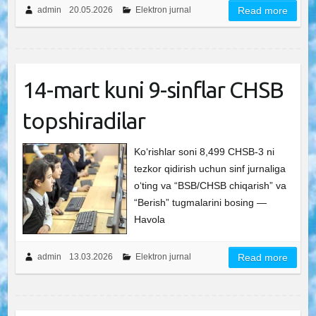
admin
20.05.2026
Elektron jurnal
Read more
14-mart kuni 9-sinflar CHSB
topshiradilar
Ko‘rishlar soni 8,499 CHSB-3 ni
tezkor qidirish uchun sinf jurnaliga
o‘ting va “BSB/CHSB chiqarish” va
“Berish” tugmalarini bosing —
Havola
admin
13.03.2026
Elektron jurnal
Read more