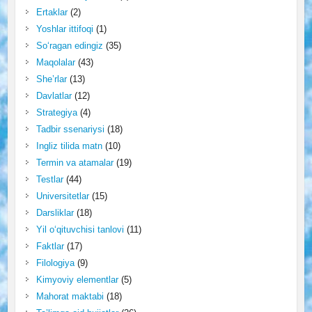
Ertaklar
(2)
Yoshlar ittifoqi
(1)
So‘ragan edingiz
(35)
Maqolalar
(43)
She’rlar
(13)
Davlatlar
(12)
Strategiya
(4)
Tadbir ssenariysi
(18)
Ingliz tilida matn
(10)
Termin va atamalar
(19)
Testlar
(44)
Universitetlar
(15)
Darsliklar
(18)
Yil o‘qituvchisi tanlovi
(11)
Faktlar
(17)
Filologiya
(9)
Kimyoviy elementlar
(5)
Mahorat maktabi
(18)