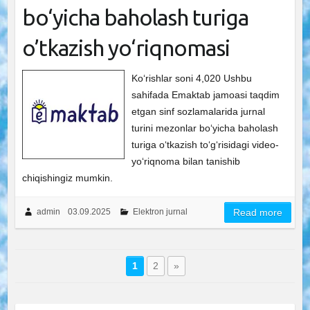
bo‘yicha baholash turiga
o’tkazish yo‘riqnomasi
Ko‘rishlar soni 4,020 Ushbu
sahifada Emaktab jamoasi taqdim
etgan sinf sozlamalarida jurnal
turini mezonlar bo‘yicha baholash
turiga o‘tkazish to‘g‘risidagi video-
yo‘riqnoma bilan tanishib
chiqishingiz mumkin.
admin
03.09.2025
Elektron jurnal
Read more
1
2
»