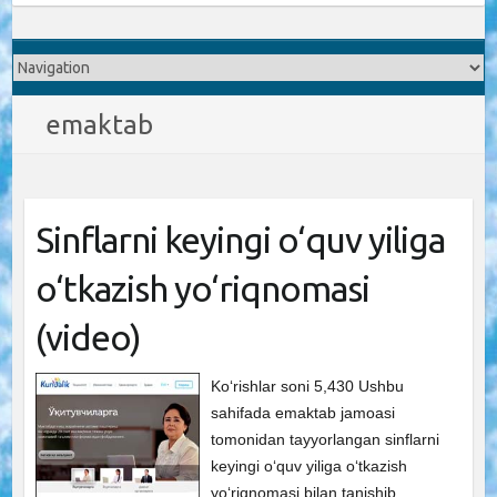
emaktab
Sinflarni keyingi o‘quv yiliga
o‘tkazish yo‘riqnomasi
(video)
Ko‘rishlar soni 5,430 Ushbu
sahifada emaktab jamoasi
tomonidan tayyorlangan sinflarni
keyingi o‘quv yiliga o‘tkazish
yo‘riqnomasi bilan tanishib