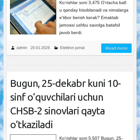
Ko‘rishlar soni 3,475 O‘rtacha ball:
u qanday hisoblanadi va nimalarga
e’tibor berish kerak? Emaktab
jamoasi ushbu savolga batafsil
javob berdi.
admin
20.01.2026
Elektron jurnal
Read more
Bugun, 25-dekabr kuni 10-
sinf o‘quvchilari uchun
CHSB-2 sinovlari qayta
o‘tkaziladi
Ko‘rishlar soni 5,507 Bugun, 25-