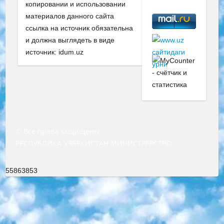
копировании и использовании
материалов данного сайта
ссылка на источник обязательна
и должна выглядеть в виде
источник: idum.uz
© Все права защищены
РЕСПУБЛИКА УЗБЕКИСТАН МИНИСТРЕРСТВО ДОШКОЛЬНОГО И ШКОЛЬНОГО ОБРАЗОВАНИЯ КОМАНДА в общеобразовательных учреждениях в 2023-2024 учебном году организация и проведение итоговой государственной аттестации обучающихся о Министра дошкольного и школьного образования Республики Узбекистан от 4 марта 2008 года (постановлением Минюста от 20 марта 2008 года № 1778 государственной регистрации) «Итоговое состояние учащихся общего среднего образования на основании положения об утверждении положения об аттестации общего среднего образования выпускной экзамен студентов в образовательных учреждениях в 2023-2024 учебном году В целях организации и прохождения аттестации приказываю: 1. Следующее: перечень предметов, по которым будет проводиться итоговая государственная аттестация и экзамен формы перевода согласно приложению 1; сертификаты международного образца, оценивающие уровень владения иностранными языками перечень согласно приложению 2; 2. Педагогический при специализированных образовательных учреждениях. научно-практический центр квалификации и международной оценки (Д.Давидова) 2024 г. До 25 марта: задания по предметам, по которым будет проводиться итоговая аттестация разработка и утверждение технических условий; итоговая аттестация на основании разработанного предметного задания разработка вопросов по предметам (устно и письменно), экзамен передача; общеобразовательные средние школы и специальные учебные заведения учащиеся выпускных классов школ и интернатов в агентской системе подготовка базы данных экзаменационных материалов и критериев оценки; перевод базы экзаменационных материалов на все языки обучения подать в Республиканский образовательный центр для изготовления; варианты экзаменов на основе разработанных контрольных материалов пусть будут поставлены задачи формирования. 3. Республиканский образовательный центр (Ш.Худайкулов) до 5 апреля 2024 года. до: база данных предоставленных экзаменационных материалов на все языки обучения перевод и экспертиза; для слепых, слабовидящих, глухих, слабослышащих и умственно отсталых детей учащиеся выпускных классов специализированных школ и школ-интернатов база данных экзаменационных материалов на всех преподаваемых языках подготовка критериев оценки; специализированные школы для умственно отсталых детей и технологии для учащихся выпускных классов школ-интернатов разработка соответствующих рекомендаций и критериев проведения ЕГЭ по естествознанию давать задания. 4. Педагогический при специализированных образовательных учреждениях. Научно-практический центр навыков и международной оценки (Д.Давидова), Республика образовательный центр (Худайкулов Ш.) итоговый государственный аттестационный экзамен ориентирован на творческое и логическое мышление при подготовке базы материалов учитывать введение заданий. 5. Следует отметить, что: сертификат государственного образца о знании общеобразовательного предмета и как минимум национальный уровень B1 по предметам на иностранных языках, указанным в Приложении 2. или международно признанный сертификат эквивалентного уровня студенты, изучающие определенный предмет, освобождаются от экзамена; по соответствующим предметам запланирована итоговая государственная аттестация за день до дня, путем жеребьевки Рабочей группой (в письменной форме по предметам, проводимым в форме) из числа сформированных вариантов выбрано 2 варианта; 2 выбранных варианта экзамена анонсированы на официальном сайте министерства и все выпускники по всей стране на основе этих вариантов проводит итоговую государственную аттестацию. 6. Государственное образование учащихся средних общеобразовательных учреждений. знания в соответствии с квалификационными требованиями, которые необходимо приобрести на основании стандартов итоговый (выпускной) контроль для 9 и 11 классов в целях тестирования Экзамены (далее – экзамены) состоят из предметов, перечисленных в приложении 1. будет сделано. 7. Экзамены пройдут с 26 мая по 15 июня 2024 г. (кроме науки физического воспитания). 8. Физическая для учащихся 9 классов общесредних образовательных учреждений. Экзамены по предмету «Образование, квалификация медицина» 1-6 мая 2024 года. сотрудники перевести под присмотр (с отклонениями в физическом или умственном развитии) специализированная школа для детей, школы-интернаты и со сколиозом школы-интернаты санаторного типа для больных детей исключены). 9. Он был слепым, слабовидящим и имел нарушения опорно-двигательного аппарата. экзамены в специализированных школах и интернатах для детей должны проводиться исходя из требований, предъявляемых к общеобразовательным учреждениям (физкультура кроме науки). 10. Специализированная школа для глухих и слабослышащих детей. и экзамены в интернатах и быть реализован в виде письменного теста по математике. 11. Специальность для умственно отсталых детей. Для 9 класса Родной язык и литературное письмо Государственный язык (язык обучения – узбекский). для неклассов) написано Математическое письмо Письменная/устная история Узбекистана Физическое воспитание практично Итоговый контроль Для 11 класса Написание родного языка и литературы (эссе) Математическое письмо Узбекский язык (обучение на узбекском языке) не посещающее общее среднее образование для учреждений)/Образовательное учреждение выбор письменный и устный Иностранный язык письменный/устный Письменная/устная история Узбекистана *По выбору студента:  Химия  Физика  Основы государственного права  География 10 бесплатных образовательных ресурсов - Мы составили подборку онлайн-проектов с интерактивными упражнениями, видеолекциями и статьями. Они помогут вам обрести новые и освежить старые знания бесплатно. 1. «ИНТУИТ» Старейшая образовательная площадка Рунета. Здесь вы найдёте сотни текстовых и видеокурсов на десятки различных тем — от программирования до психологии. Многие курсы подготовлены российскими университетами и крупными международными компаниями вроде Intel и Microsoft. Самостоятельное обучение бесплатное, но желающие могут оплатить услуги персональных наставников. 2. «Смартия» знакомит с актуальными профессиями и подсказывает, как им обучаться. Выбрав заинтересовавшую вас специальность — SMM-специалист, фотограф, веб-дизайнер или другую, — увидите список необходимых для неё умений. Чтобы вы могли освоить их самостоятельно, для каждого умения площадка отображает подборку ссылок на учебные материалы. Хотя «Смартия» ориентируется на русскоязычную аудиторию, часть контента всё же доступна только на английском. 3. «Лекторий Физтеха» Проект Московского физико-технического института (Физтеха). С его помощью вы можете смотреть онлайн серии лекций, записанные на видео в этом вузе. В числе доступных предметов — физика, биология, химия, информационные технологии и другие. К некоторым лекциям администрация ресурса прилагает готовые конспекты, которые можно скачивать в PDF-формате. 4. ITMOcourses Онлайн-площадка Санкт-Петербургского национального исследовательского университета информационных технологий, механики и оптики (ИТМО). Ресурс предоставляет свободный доступ к курсам, разработанным в этом вузе. Каталог материалов разбит на четыре категории: «Оптические системы и технологии», «Приборостроение и робототехника», «Информационные технологии» и «Биотехнологии». Курсы состоят из видеолекций, интерактивных демонстраций и заданий. 5. «КиберЛенинка» Электронная научная библиотека открытого доступа. Каталог площадки регулярно обрастает текстами статей из различных научных изданий. Сгруппированные по журналам и рубрикам публикации можно читать онлайн или скачивать целиком в PDF-формате. Проект нацелен на популяризацию науки за счёт открытого доступа к качественной информации. 6. «ПостНаука» На этом ресурсе публикуют подборки видеолекций, составленные экспертами из разных отраслей и объединённые общими темами. Среди них, к примеру, есть серии «Биоинформатика и геномика», «Культура средневековой Скандинавии» и Cinema Studies о теории кино. Каждая подборка лекций — логически связанная история, рассказанная экспертом от первого лица. Кроме того, на сайте появляются научно-образовательные статьи и тесты на разные темы. 7. «Newочём» Команда проекта «Newочём» отбирает самые интересные тексты из англоязычных СМИ и переводит те из них, за которые голосуют участники сообщества «ВКонтакте». По большей части это научно-популярные статьи. Редакторы придумывают лишь заголовки, в остальном содержание переводов соответствует оригиналам. Полные тексты можно читать прямо в социальной сети. 8. InternetUrok Онлайн-база материалов по основным дисциплинам школьной программы. Информация на сайте структурирована по классам, предметам и темам (урокам). Каждый урок состоит из видеолекций и конспектов. Есть также интерактивные тренажёры и тесты для закрепления пройденного материала. Даже если вы давно окончили школу, возможность повторить программу старших классов всегда может пригодиться. 9. Edutainme Ещё один ресурс об образовании. В отличие от Newtonew, как мне кажется, Edutainme больше ориентируется на представителей индустрии: педагогов, предпринимателей, разработчиков образовательных проектов. Но и любой, кто просто стремится к саморазвитию, найдёт на сайте много полезного и интересного для себя. Например, информацию о новых курсах и образовательных сервисах. 10. Newtonew Онлайн-медиа об образовании и обучении в широком смысле. Авторы Newtonew пишут об инструментах, заведениях, тактиках и стратегиях, которые помогают учить других и получать новые знания самостоятельно. На этой площадке вы найдёте новости, обзоры, аналитические мате
55863853