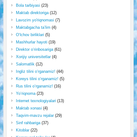
Bola tarbiyasi
(23)
Maktab direktoriga
(12)
Lavozim yo'riqnomasi
(7)
Maktabgacha ta’lim
(4)
O‘lchov birliklari
(5)
Mashhurlar hayoti
(19)
Direktor o‘rinbosariga
(61)
Xorijiy universitetlar
(4)
Salomatlik
(12)
Ingliz tilini o‘rganamiz!
(44)
Koreys tilini o‘rganamiz!
(5)
Rus tilini o‘rganamiz!
(16)
Yo‘riqnoma
(23)
Internet texnologiyalari
(13)
Maktab xonasi
(4)
Taqvim-mavzu rejalar
(29)
Sinf rahbariga
(37)
Kitoblar
(22)