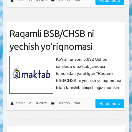
admin
22.10.2025
Elektron jurnal
Read more
Raqamli BSB/CHSB ni
yechish yoʻriqnomasi
Ko‘rishlar soni 5,892 Ushbu
sahifada emaktab jamoasi
tomonidan yaratilgan “Raqamli
BSB/CHSB ni yechish yoʻriqnomasi”
bilan tanishib chiqishingiz mumkin.
admin
21.10.2025
Elektron jurnal
Read more