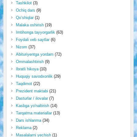
Tashkilot
(3)
Ochiq dars
(9)
Qo‘shiqlar
(1)
Malaka oshirish
(19)
Imtihonga tayyorgarlik
(63)
Foydali veb saytlar
(6)
Nizom
(37)
Abituriyentga yordam
(72)
Ommalashtirish
(9)
Ibratli hikoya
(10)
Huquqiy savodxonlik
(29)
Taqdimot
(22)
Prezident maktabi
(21)
Dasturlar / ilovalar
(7)
Kasbga yo'naltirish
(14)
Tarqatma materiallar
(13)
Dars ishlanma
(34)
Reklama
(2)
Masalalarni yechish
(1)