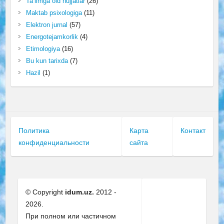
Ta’limga oid hujjatlar
(26)
Maktab psixologiga
(11)
Elektron jurnal
(57)
Energotejamkorlik
(4)
Etimologiya
(16)
Bu kun tarixda
(7)
Hazil
(1)
Политика
Карта
Контакт
конфиденциальности
сайта
© Copyright
idum.uz.
2012 -
2026.
При полном или частичном