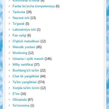
Kommunal to‘lovlar
(4)
Fanlar bo‘yicha kompetensiya
(6)
Tanlovlar
(28)
Nazorat ishi
(13)
To‘garak
(5)
Laboratoriya ishi
(1)
Fan oyligi
(6)
O'qitish metodikasi
(12)
Metodik yordam
(45)
Monitoring
(12)
Ustama / oylik maosh
(146)
Milliy sertifikat
(37)
Boshlang‘ich ta’lim
(22)
Chet tili yangiliklari
(44)
Ta’lim yangiliklari
(374)
Xorijda ta’lim tizimi
(12)
E’lon
(16)
Olimpiada
(87)
So‘rovnoma
(1)