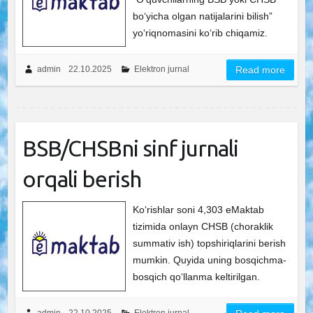
boʻyicha olgan natijalarini bilish”
yoʻriqnomasini koʻrib chiqamiz.
admin
22.10.2025
Elektron jurnal
Read more
BSB/CHSBni sinf jurnali
orqali berish
Ko‘rishlar soni 4,303 eMaktab
tizimida onlayn CHSB (choraklik
summativ ish) topshiriqlarini berish
mumkin. Quyida uning bosqichma-
bosqich qo‘llanma keltirilgan.