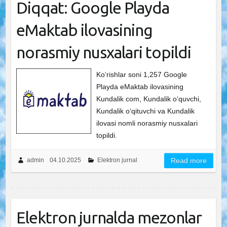
Diqqat: Google Playda
eMaktab ilovasining
norasmiy nusxalari topildi
Ko‘rishlar soni 1,257 Google
Playda eMaktab ilovasining
Kundalik com, Kundalik o‘quvchi,
Kundalik oʻqituvchi va Kundalik
ilovasi nomli norasmiy nusxalari
topildi.
admin
04.10.2025
Elektron jurnal
Read more
Elektron jurnalda mezonlar