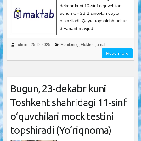
dekabr kuni 10-sinf o‘quvchilari
uchun CHSB-2 sinovlari qayta
o‘tkaziladi. Qayta topshirish uchun
3-variant mavjud.
admin
25.12.2025
Monitoring
,
Elektron jurnal
Read more
Bugun, 23-dekabr kuni
Toshkent shahridagi 11-sinf
o‘quvchilari mock testini
topshiradi (Yo‘riqnoma)