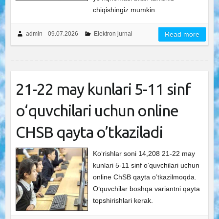
chiqishingiz mumkin.
admin
09.07.2026
Elektron jurnal
Read more
21-22 may kunlari 5-11 sinf
o‘quvchilari uchun online
CHSB qayta o’tkaziladi
Ko‘rishlar soni 14,208 21-22 may
kunlari 5-11 sinf o‘quvchilari uchun
online ChSB qayta o’tkazilmoqda.
O‘quvchilar boshqa variantni qayta
topshirishlari kerak.