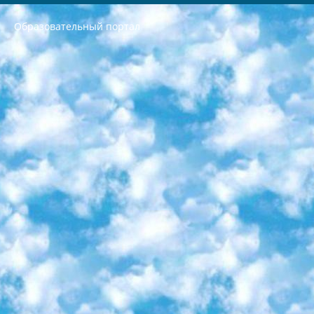
Образовательный портал
РЕСПУБЛИКА УЗБЕКИСТАН МИНИСТРЕРСТВО ДОШКОЛЬНОГО И ШКОЛЬНОГО ОБРАЗОВАНИЯ КОМАНДА в общеобразовательных учреждениях в 2023-2024 учебном году организация и проведение итоговой государственной аттестации обучающихся о Министра дошкольного и школьного образования Республики Узбекистан от 4 марта 2008 года (постановлением Минюста от 20 марта 2008 года № 1778 государственной регистрации) «Итоговое состояние учащихся общего среднего образования на основании положения об утверждении положения об аттестации общего среднего образования выпускной экзамен студентов в образовательных учреждениях в 2023-2024 учебном году В целях организации и прохождения аттестации приказываю: 1. Следующее: перечень предметов, по которым будет проводиться итоговая государственная аттестация и экзамен формы перевода согласно приложению 1; сертификаты международного образца, оценивающие уровень владения иностранными языками перечень согласно приложению 2; 2. Педагогический при специализированных образовательных учреждениях. научно-практический центр квалификации и международной оценки (Д.Давидова) 2024 г. До 25 марта: задания по предметам, по которым будет проводиться итоговая аттестация разработка и утверждение технических условий; итоговая аттестация на основании разработанного предметного задания разработка вопросов по предметам (устно и письменно), экзамен передача; общеобразовательные средние школы и специальные учебные заведения учащиеся выпускных классов школ и интернатов в агентской системе подготовка базы данных экзаменационных материалов и критериев оценки; перевод базы экзаменационных материалов на все языки обучения подать в Республиканский образовательный центр для изготовления; варианты экзаменов на основе разработанных контрольных материалов пусть будут поставлены задачи формирования. 3. Республиканский образовательный центр (Ш.Худайкулов) до 5 апреля 2024 года. до: база данных предоставленных экзаменационных материалов на все языки обучения перевод и экспертиза; для слепых, слабовидящих, глухих, слабослышащих и умственно отсталых детей учащиеся выпускных классов специализированных школ и школ-интернатов база данных экзаменационных материалов на всех преподаваемых языках подготовка критериев оценки; специализированные школы для умственно отсталых детей и технологии для учащихся выпускных классов школ-интернатов разработка соответствующих рекомендаций и критериев проведения ЕГЭ по естествознанию давать задания. 4. Педагогический при специализированных образовательных учреждениях. Научно-практический центр навыков и международной оценки (Д.Давидова), Республика образовательный центр (Худайкулов Ш.) итоговый государственный аттестационный экзамен ориентирован на творческое и логическое мышление при подготовке базы материалов учитывать введение заданий. 5. Следует отметить, что: сертификат государственного образца о знании общеобразовательного предмета и как минимум национальный уровень B1 по предметам на иностранных языках, указанным в Приложении 2. или международно признанный сертификат эквивалентного уровня студенты, изучающие определенный предмет, освобождаются от экзамена; по соответствующим предметам запланирована итоговая государственная аттестация за день до дня, путем жеребьевки Рабочей группой (в письменной форме по предметам, проводимым в форме) из числа сформированных вариантов выбрано 2 варианта; 2 выбранных варианта экзамена анонсированы на официальном сайте министерства и все выпускники по всей стране на основе этих вариантов проводит итоговую государственную аттестацию. 6. Государственное образование учащихся средних общеобразовательных учреждений. знания в соответствии с квалификационными требованиями, которые необходимо приобрести на основании стандартов итоговый (выпускной) контроль для 9 и 11 классов в целях тестирования Экзамены (далее – экзамены) состоят из предметов, перечисленных в приложении 1. будет сделано. 7. Экзамены пройдут с 26 мая по 15 июня 2024 г. (кроме науки физического воспитания). 8. Физическая для учащихся 9 классов общесредних образовательных учреждений. Экзамены по предмету «Образование, квалификация медицина» 1-6 мая 2024 года. сотрудники перевести под присмотр (с отклонениями в физическом или умственном развитии) специализированная школа для детей, школы-интернаты и со сколиозом школы-интернаты санаторного типа для больных детей исключены). 9. Он был слепым, слабовидящим и имел нарушения опорно-двигательного аппарата. экзамены в специализированных школах и интернатах для детей должны проводиться исходя из требований, предъявляемых к общеобразовательным учреждениям (физкультура кроме науки). 10. Специализированная школа для глухих и слабослышащих детей. и экзамены в интернатах и быть реализован в виде письменного теста по математике. 11. Специальность для умственно отсталых детей. Для 9 класса Родной язык и литературное письмо Государственный язык (язык обучения – узбекский). для неклассов) написано Математическое письмо Письменная/устная история Узбекистана Физическое воспитание практично Итоговый контроль Для 11 класса Написание родного языка и литературы (эссе) Математическое письмо Узбекский язык (обучение на узбекском языке) не посещающее общее среднее образование для учреждений)/Образовательное учреждение выбор письменный и устный Иностранный язык письменный/устный Письменная/устная история Узбекистана *По выбору студента:  Химия  Физика  Основы государственного права  География 10 бесплатных образовательных ресурсов - Мы составили подборку онлайн-проектов с интерактивными упражнениями, видеолекциями и статьями. Они помогут вам обрести новые и освежить старые знания бесплатно. 1. «ИНТУИТ» Старейшая образовательная площадка Рунета. Здесь вы найдёте сотни текстовых и видеокурсов на десятки различных тем — от программирования до психологии. Многие курсы подготовлены российскими университетами и крупными международными компаниями вроде Intel и Microsoft. Самостоятельное обучение бесплатное, но желающие могут оплатить услуги персональных наставников. 2. «Смартия» знакомит с актуальными профессиями и подсказывает, как им обучаться. Выбрав заинтересовавшую вас специальность — SMM-специалист, фотограф, веб-дизайнер или другую, — увидите список необходимых для неё умений. Чтобы вы могли освоить их самостоятельно, для каждого умения площадка отображает подборку ссылок на учебные материалы. Хотя «Смартия» ориентируется на русскоязычную аудиторию, часть контента всё же доступна только на английском. 3. «Лекторий Физтеха» Проект Московского физико-технического института (Физтеха). С его помощью вы можете смотреть онлайн серии лекций, записанные на видео в этом вузе. В числе доступных предметов — физика, биология, химия, информационные технологии и другие. К некоторым лекциям администрация ресурса прилагает готовые конспекты, которые можно скачивать в PDF-формате. 4. ITMOcourses Онлайн-площадка Санкт-Петербургского национального исследовательского университета информационных технологий, механики и оптики (ИТМО). Ресурс предоставляет свободный доступ к курсам, разработанным в этом вузе. Каталог материалов разбит на четыре категории: «Оптические системы и технологии», «Приборостроение и робототехника», «Информационные технологии» и «Биотехнологии». Курсы состоят из видеолекций, интерактивных демонстраций и заданий. 5. «КиберЛенинка» Электронная научная библиотека открытого доступа. Каталог площадки регулярно обрастает текстами статей из различных научных изданий. Сгруппированные по журналам и рубрикам публикации можно читать онлайн или скачивать целиком в PDF-формате. Проект нацелен на популяризацию науки за счёт открытого доступа к качественной информации. 6. «ПостНаука» На этом ресурсе публикуют подборки видеолекций, составленные экспертами из разных отраслей и объединённые общими темами. Среди них, к примеру, есть серии «Биоинформатика и геномика», «Культура средневековой Скандинавии» и Cinema Studies о теории кино. Каждая подборка лекций — логически связанная история, рассказанная экспертом от первого лица. Кроме того, на сайте появляются научно-образовательные статьи и тесты на разные темы. 7. «Newочём» Команда проекта «Newочём» отбирает самые интересные тексты из англоязычных СМИ и переводит те из них, за которые голосуют участники сообщества «ВКонтакте». По большей части это научно-популярные статьи. Редакторы придумывают лишь заголовки, в остальном содержание переводов соответствует оригиналам. Полные тексты можно читать прямо в социальной сети. 8. InternetUrok Онлайн-база материалов по основным дисциплинам школьной программы. Информация на сайте структурирована по классам, предметам и темам (урокам). Каждый урок состоит из видеолекций и конспектов. Есть также интерактивные тренажёры и тесты для закрепления пройденного материала. Даже если вы давно окончили школу, возможность повторить программу старших классов всегда может пригодиться. 9. Edutainme Ещё один ресурс об образовании. В отличие от Newtonew, как мне кажется, Edutainme больше ориентируется на представителей индустрии: педагогов, предпринимателей, разработчиков образовательных проектов. Но и любой, кто просто стремится к саморазвитию, найдёт на сайте много полезного и интересного для себя. Например, информацию о новых курсах и образовательных сервисах. 10. Newtonew Онлайн-медиа об образовании и обучении в широком смысле. Авторы Newtonew пишут об инструментах, заведениях, тактиках и стратегиях, которые помогают учить других и получать новые знания самостоятельно. На этой площадке вы найдёте новости, обзоры, аналитические мат