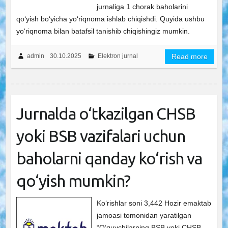
jurnaliga 1 chorak baholarini
qo‘yish bo‘yicha yo‘riqnoma ishlab chiqishdi. Quyida ushbu
yo‘riqnoma bilan batafsil tanishib chiqishingiz mumkin.
admin
30.10.2025
Elektron jurnal
Read more
Jurnalda o‘tkazilgan CHSB
yoki BSB vazifalari uchun
baholarni qanday ko‘rish va
qo‘yish mumkin?
Ko‘rishlar soni 3,442 Hozir emaktab
jamoasi tomonidan yaratilgan
“O‘quvchilarning BSB yoki CHSB