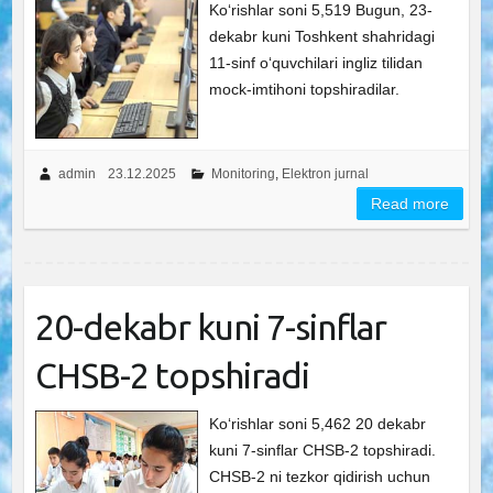
Ko‘rishlar soni 5,519 Bugun, 23-
dekabr kuni Toshkent shahridagi
11-sinf o‘quvchilari ingliz tilidan
mock-imtihoni topshiradilar.
admin
23.12.2025
Monitoring
,
Elektron jurnal
Read more
20-dekabr kuni 7-sinflar
CHSB-2 topshiradi
Ko‘rishlar soni 5,462 20 dekabr
kuni 7-sinflar CHSB-2 topshiradi.
CHSB-2 ni tezkor qidirish uchun