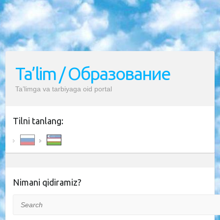
Ta’lim / Образование
Ta’limga va tarbiyaga oid portal
Tilni tanlang:
Nimani qidiramiz?
Search