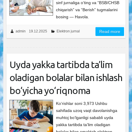
sinf jurnaliga o‘ting va “BSB/CHSB
chiqarish” va “Berish” tugmalarini
bosing — Havola.
admin
19.12.2025
Elektron jurnal
Read more
Uyda yakka tartibda ta’lim
oladigan bolalar bilan ishlash
bo‘yicha yo‘riqnoma
Ko‘rishlar soni 3,973 Ushbu
sahifada uzoq vaqt davolanishga
muhtoj bo‘lganligi sababli uyda
yakka tartibda ta’lim oladigan
bolalar bilan emaktab elektron