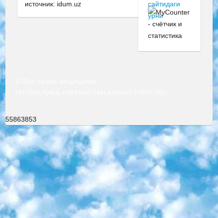
источник: idum.uz
© Все права защищены
РЕСПУБЛИКА УЗБЕКИСТАН МИНИСТРЕРСТВО ДОШКОЛЬНОГО И ШКОЛЬНОГО ОБРАЗОВАНИЯ КОМАНДА в общеобразовательных учреждениях в 2023-2024 учебном году организация и проведение итоговой государственной аттестации обучающихся о Министра дошкольного и школьного образования Республики Узбекистан от 4 марта 2008 года (постановлением Минюста от 20 марта 2008 года № 1778 государственной регистрации) «Итоговое состояние учащихся общего среднего образования на основании положения об утверждении положения об аттестации общего среднего образования выпускной экзамен студентов в образовательных учреждениях в 2023-2024 учебном году В целях организации и прохождения аттестации приказываю: 1. Следующее: перечень предметов, по которым будет проводиться итоговая государственная аттестация и экзамен формы перевода согласно приложению 1; сертификаты международного образца, оценивающие уровень владения иностранными языками перечень согласно приложению 2; 2. Педагогический при специализированных образовательных учреждениях. научно-практический центр квалификации и международной оценки (Д.Давидова) 2024 г. До 25 марта: задания по предметам, по которым будет проводиться итоговая аттестация разработка и утверждение технических условий; итоговая аттестация на основании разработанного предметного задания разработка вопросов по предметам (устно и письменно), экзамен передача; общеобразовательные средние школы и специальные учебные заведения учащиеся выпускных классов школ и интернатов в агентской системе подготовка базы данных экзаменационных материалов и критериев оценки; перевод базы экзаменационных материалов на все языки обучения подать в Республиканский образовательный центр для изготовления; варианты экзаменов на основе разработанных контрольных материалов пусть будут поставлены задачи формирования. 3. Республиканский образовательный центр (Ш.Худайкулов) до 5 апреля 2024 года. до: база данных предоставленных экзаменационных материалов на все языки обучения перевод и экспертиза; для слепых, слабовидящих, глухих, слабослышащих и умственно отсталых детей учащиеся выпускных классов специализированных школ и школ-интернатов база данных экзаменационных материалов на всех преподаваемых языках подготовка критериев оценки; специализированные школы для умственно отсталых детей и технологии для учащихся выпускных классов школ-интернатов разработка соответствующих рекомендаций и критериев проведения ЕГЭ по естествознанию давать задания. 4. Педагогический при специализированных образовательных учреждениях. Научно-практический центр навыков и международной оценки (Д.Давидова), Республика образовательный центр (Худайкулов Ш.) итоговый государственный аттестационный экзамен ориентирован на творческое и логическое мышление при подготовке базы материалов учитывать введение заданий. 5. Следует отметить, что: сертификат государственного образца о знании общеобразовательного предмета и как минимум национальный уровень B1 по предметам на иностранных языках, указанным в Приложении 2. или международно признанный сертификат эквивалентного уровня студенты, изучающие определенный предмет, освобождаются от экзамена; по соответствующим предметам запланирована итоговая государственная аттестация за день до дня, путем жеребьевки Рабочей группой (в письменной форме по предметам, проводимым в форме) из числа сформированных вариантов выбрано 2 варианта; 2 выбранных варианта экзамена анонсированы на официальном сайте министерства и все выпускники по всей стране на основе этих вариантов проводит итоговую государственную аттестацию. 6. Государственное образование учащихся средних общеобразовательных учреждений. знания в соответствии с квалификационными требованиями, которые необходимо приобрести на основании стандартов итоговый (выпускной) контроль для 9 и 11 классов в целях тестирования Экзамены (далее – экзамены) состоят из предметов, перечисленных в приложении 1. будет сделано. 7. Экзамены пройдут с 26 мая по 15 июня 2024 г. (кроме науки физического воспитания). 8. Физическая для учащихся 9 классов общесредних образовательных учреждений. Экзамены по предмету «Образование, квалификация медицина» 1-6 мая 2024 года. сотрудники перевести под присмотр (с отклонениями в физическом или умственном развитии) специализированная школа для детей, школы-интернаты и со сколиозом школы-интернаты санаторного типа для больных детей исключены). 9. Он был слепым, слабовидящим и имел нарушения опорно-двигательного аппарата. экзамены в специализированных школах и интернатах для детей должны проводиться исходя из требований, предъявляемых к общеобразовательным учреждениям (физкультура кроме науки). 10. Специализированная школа для глухих и слабослышащих детей. и экзамены в интернатах и быть реализован в виде письменного теста по математике. 11. Специальность для умственно отсталых детей. Для 9 класса Родной язык и литературное письмо Государственный язык (язык обучения – узбекский). для неклассов) написано Математическое письмо Письменная/устная история Узбекистана Физическое воспитание практично Итоговый контроль Для 11 класса Написание родного языка и литературы (эссе) Математическое письмо Узбекский язык (обучение на узбекском языке) не посещающее общее среднее образование для учреждений)/Образовательное учреждение выбор письменный и устный Иностранный язык письменный/устный Письменная/устная история Узбекистана *По выбору студента:  Химия  Физика  Основы государственного права  География 10 бесплатных образовательных ресурсов - Мы составили подборку онлайн-проектов с интерактивными упражнениями, видеолекциями и статьями. Они помогут вам обрести новые и освежить старые знания бесплатно. 1. «ИНТУИТ» Старейшая образовательная площадка Рунета. Здесь вы найдёте сотни текстовых и видеокурсов на десятки различных тем — от программирования до психологии. Многие курсы подготовлены российскими университетами и крупными международными компаниями вроде Intel и Microsoft. Самостоятельное обучение бесплатное, но желающие могут оплатить услуги персональных наставников. 2. «Смартия» знакомит с актуальными профессиями и подсказывает, как им обучаться. Выбрав заинтересовавшую вас специальность — SMM-специалист, фотограф, веб-дизайнер или другую, — увидите список необходимых для неё умений. Чтобы вы могли освоить их самостоятельно, для каждого умения площадка отображает подборку ссылок на учебные материалы. Хотя «Смартия» ориентируется на русскоязычную аудиторию, часть контента всё же доступна только на английском. 3. «Лекторий Физтеха» Проект Московского физико-технического института (Физтеха). С его помощью вы можете смотреть онлайн серии лекций, записанные на видео в этом вузе. В числе доступных предметов — физика, биология, химия, информационные технологии и другие. К некоторым лекциям администрация ресурса прилагает готовые конспекты, которые можно скачивать в PDF-формате. 4. ITMOcourses Онлайн-площадка Санкт-Петербургского национального исследовательского университета информационных технологий, механики и оптики (ИТМО). Ресурс предоставляет свободный доступ к курсам, разработанным в этом вузе. Каталог материалов разбит на четыре категории: «Оптические системы и технологии», «Приборостроение и робототехника», «Информационные технологии» и «Биотехнологии». Курсы состоят из видеолекций, интерактивных демонстраций и заданий. 5. «КиберЛенинка» Электронная научная библиотека открытого доступа. Каталог площадки регулярно обрастает текстами статей из различных научных изданий. Сгруппированные по журналам и рубрикам публикации можно читать онлайн или скачивать целиком в PDF-формате. Проект нацелен на популяризацию науки за счёт открытого доступа к качественной информации. 6. «ПостНаука» На этом ресурсе публикуют подборки видеолекций, составленные экспертами из разных отраслей и объединённые общими темами. Среди них, к примеру, есть серии «Биоинформатика и геномика», «Культура средневековой Скандинавии» и Cinema Studies о теории кино. Каждая подборка лекций — логически связанная история, рассказанная экспертом от первого лица. Кроме того, на сайте появляются научно-образовательные статьи и тесты на разные темы. 7. «Newочём» Команда проекта «Newочём» отбирает самые интересные тексты из англоязычных СМИ и переводит те из них, за которые голосуют участники сообщества «ВКонтакте». По большей части это научно-популярные статьи. Редакторы придумывают лишь заголовки, в остальном содержание переводов соответствует оригиналам. Полные тексты можно читать прямо в социальной сети. 8. InternetUrok Онлайн-база материалов по основным дисциплинам школьной программы. Информация на сайте структурирована по классам, предметам и темам (урокам). Каждый урок состоит из видеолекций и конспектов. Есть также интерактивные тренажёры и тесты для закрепления пройденного материала. Даже если вы давно окончили школу, возможность повторить программу старших классов всегда может пригодиться. 9. Edutainme Ещё один ресурс об образовании. В отличие от Newtonew, как мне кажется, Edutainme больше ориентируется на представителей индустрии: педагогов, предпринимателей, разработчиков образовательных проектов. Но и любой, кто просто стремится к саморазвитию, найдёт на сайте много полезного и интересного для себя. Например, информацию о новых курсах и образовательных сервисах. 10. Newtonew Онлайн-медиа об образовании и обучении в широком смысле. Авторы Newtonew пишут об инструментах, заведениях, тактиках и стратегиях, которые помогают учить других и получать новые знания самостоятельно. На этой площадке вы найдёте новости, обзоры, аналитические мате
55863853