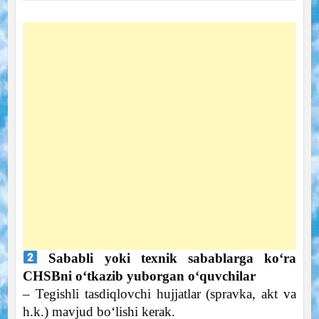
Sababli yoki texnik sabablarga ko‘ra
CHSBni o‘tkazib yuborgan o‘quvchilar
– Tegishli tasdiqlovchi hujjatlar (spravka, akt va
h.k.) mavjud bo‘lishi kerak.