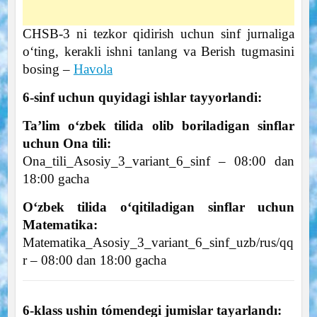
CHSB-3 ni tezkor qidirish uchun sinf jurnaliga
o‘ting, kerakli ishni tanlang va Berish tugmasini
bosing –
Havola
6-sinf uchun quyidagi ishlar tayyorlandi:
Ta’lim o‘zbek tilida olib boriladigan sinflar
uchun Ona tili:
Ona_tili_Asosiy_3_variant_6_sinf – 08:00 dan
18:00 gacha
O‘zbek tilida o‘qitiladigan sinflar uchun
Matematika:
Matematika_Asosiy_3_variant_6_sinf_uzb/rus/qq
r – 08:00 dan 18:00 gacha
6-klass ushin tómendegi jumislar tayarlandı: