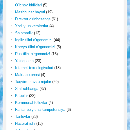
O‘lchov birliklari
(5)
Mashhurlar hayoti
(19)
Direktor o‘rinbosariga
(61)
Xorijiy universitetlar
(4)
Salomatlik
(12)
Ingliz tilini o‘rganamiz!
(44)
Koreys tilini o‘rganamiz!
(5)
Rus tilini o‘rganamiz!
(16)
Yo‘riqnoma
(23)
Internet texnologiyalari
(13)
Maktab xonasi
(4)
Taqvim-mavzu rejalar
(29)
Sinf rahbariga
(37)
Kitoblar
(22)
Kommunal to‘lovlar
(4)
Fanlar bo‘yicha kompetensiya
(6)
Tanlovlar
(28)
Nazorat ishi
(13)