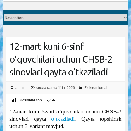
12-mart kuni 6-sinf
o‘quvchilari uchun CHSB-2
sinovlari qayta o‘tkaziladi
admin
среда марта 11th, 2026
Elektron jurnal
Ko‘rishlar soni
6,766
12-mart kuni 6-sinf o‘quvchilari uchun CHSB-3
sinovlari qayta
o‘tkaziladi
. Qayta topshirish
uchun 3-variant mavjud.