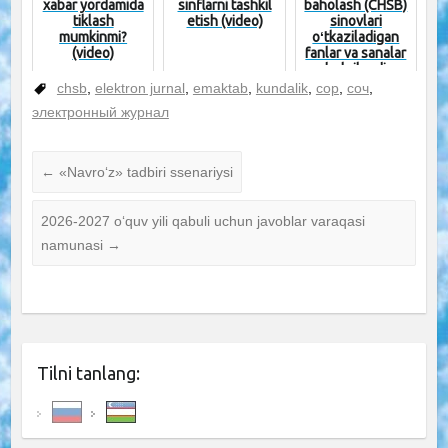
xabar yordamida
sinflarni tashkil
baholash (CHSB)
tiklash
etish (video)
sinovlari
mumkinmi?
oʻtkaziladigan
(video)
fanlar va sanalar
belgilandi
chsb
,
elektron jurnal
,
emaktab
,
kundalik
,
сор
,
соч
,
электронный журнал
←
«Navro‘z» tadbiri ssenariysi
2026-2027 o‘quv yili qabuli uchun javoblar varaqasi
namunasi
→
Tilni tanlang: