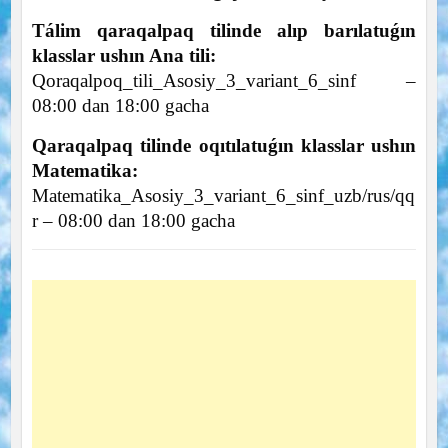
Tálim qaraqalpaq tilinde alıp barılatuǵın
klasslar ushın Ana tili:
Qoraqalpoq_tili_Asosiy_3_variant_6_sinf –
08:00 dan 18:00 gacha
Qaraqalpaq tilinde oqıtılatuǵın klasslar ushın
Matematika:
Matematika_Asosiy_3_variant_6_sinf_uzb/rus/qq
r – 08:00 dan 18:00 gacha