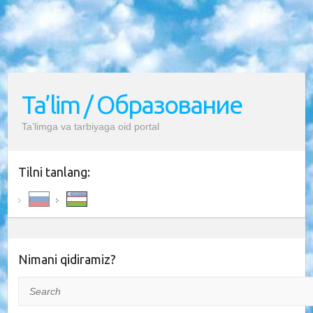
Ta’lim / Образование
Ta’limga va tarbiyaga oid portal
Tilni tanlang:
Nimani qidiramiz?
Search