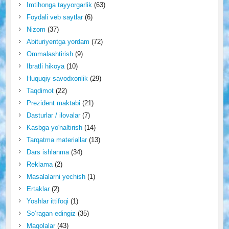
Imtihonga tayyorgarlik
(63)
Foydali veb saytlar
(6)
Nizom
(37)
Abituriyentga yordam
(72)
Ommalashtirish
(9)
Ibratli hikoya
(10)
Huquqiy savodxonlik
(29)
Taqdimot
(22)
Prezident maktabi
(21)
Dasturlar / ilovalar
(7)
Kasbga yo'naltirish
(14)
Tarqatma materiallar
(13)
Dars ishlanma
(34)
Reklama
(2)
Masalalarni yechish
(1)
Ertaklar
(2)
Yoshlar ittifoqi
(1)
So‘ragan edingiz
(35)
Maqolalar
(43)