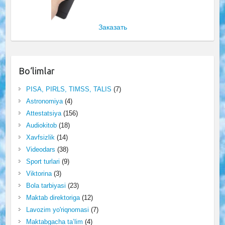
Заказать
Bo‘limlar
PISA, PIRLS, TIMSS, TALIS
(7)
Astronomiya
(4)
Attestatsiya
(156)
Audiokitob
(18)
Xavfsizlik
(14)
Videodars
(38)
Sport turlari
(9)
Viktorina
(3)
Bola tarbiyasi
(23)
Maktab direktoriga
(12)
Lavozim yo'riqnomasi
(7)
Maktabgacha ta’lim
(4)