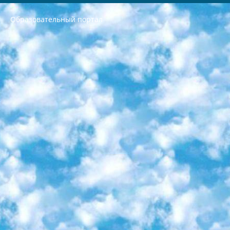
Образовательный портал
РЕСПУБЛИКА УЗБЕКИСТАН МИНИСТРЕРСТВО ДОШКОЛЬНОГО И ШКОЛЬНОГО ОБРАЗОВАНИЯ КОМАНДА в общеобразовательных учреждениях в 2023-2024 учебном году организация и проведение итоговой государственной аттестации обучающихся о Министра дошкольного и школьного образования Республики Узбекистан от 4 марта 2008 года (постановлением Минюста от 20 марта 2008 года № 1778 государственной регистрации) «Итоговое состояние учащихся общего среднего образования на основании положения об утверждении положения об аттестации общего среднего образования выпускной экзамен студентов в образовательных учреждениях в 2023-2024 учебном году В целях организации и прохождения аттестации приказываю: 1. Следующее: перечень предметов, по которым будет проводиться итоговая государственная аттестация и экзамен формы перевода согласно приложению 1; сертификаты международного образца, оценивающие уровень владения иностранными языками перечень согласно приложению 2; 2. Педагогический при специализированных образовательных учреждениях. научно-практический центр квалификации и международной оценки (Д.Давидова) 2024 г. До 25 марта: задания по предметам, по которым будет проводиться итоговая аттестация разработка и утверждение технических условий; итоговая аттестация на основании разработанного предметного задания разработка вопросов по предметам (устно и письменно), экзамен передача; общеобразовательные средние школы и специальные учебные заведения учащиеся выпускных классов школ и интернатов в агентской системе подготовка базы данных экзаменационных материалов и критериев оценки; перевод базы экзаменационных материалов на все языки обучения подать в Республиканский образовательный центр для изготовления; варианты экзаменов на основе разработанных контрольных материалов пусть будут поставлены задачи формирования. 3. Республиканский образовательный центр (Ш.Худайкулов) до 5 апреля 2024 года. до: база данных предоставленных экзаменационных материалов на все языки обучения перевод и экспертиза; для слепых, слабовидящих, глухих, слабослышащих и умственно отсталых детей учащиеся выпускных классов специализированных школ и школ-интернатов база данных экзаменационных материалов на всех преподаваемых языках подготовка критериев оценки; специализированные школы для умственно отсталых детей и технологии для учащихся выпускных классов школ-интернатов разработка соответствующих рекомендаций и критериев проведения ЕГЭ по естествознанию давать задания. 4. Педагогический при специализированных образовательных учреждениях. Научно-практический центр навыков и международной оценки (Д.Давидова), Республика образовательный центр (Худайкулов Ш.) итоговый государственный аттестационный экзамен ориентирован на творческое и логическое мышление при подготовке базы материалов учитывать введение заданий. 5. Следует отметить, что: сертификат государственного образца о знании общеобразовательного предмета и как минимум национальный уровень B1 по предметам на иностранных языках, указанным в Приложении 2. или международно признанный сертификат эквивалентного уровня студенты, изучающие определенный предмет, освобождаются от экзамена; по соответствующим предметам запланирована итоговая государственная аттестация за день до дня, путем жеребьевки Рабочей группой (в письменной форме по предметам, проводимым в форме) из числа сформированных вариантов выбрано 2 варианта; 2 выбранных варианта экзамена анонсированы на официальном сайте министерства и все выпускники по всей стране на основе этих вариантов проводит итоговую государственную аттестацию. 6. Государственное образование учащихся средних общеобразовательных учреждений. знания в соответствии с квалификационными требованиями, которые необходимо приобрести на основании стандартов итоговый (выпускной) контроль для 9 и 11 классов в целях тестирования Экзамены (далее – экзамены) состоят из предметов, перечисленных в приложении 1. будет сделано. 7. Экзамены пройдут с 26 мая по 15 июня 2024 г. (кроме науки физического воспитания). 8. Физическая для учащихся 9 классов общесредних образовательных учреждений. Экзамены по предмету «Образование, квалификация медицина» 1-6 мая 2024 года. сотрудники перевести под присмотр (с отклонениями в физическом или умственном развитии) специализированная школа для детей, школы-интернаты и со сколиозом школы-интернаты санаторного типа для больных детей исключены). 9. Он был слепым, слабовидящим и имел нарушения опорно-двигательного аппарата. экзамены в специализированных школах и интернатах для детей должны проводиться исходя из требований, предъявляемых к общеобразовательным учреждениям (физкультура кроме науки). 10. Специализированная школа для глухих и слабослышащих детей. и экзамены в интернатах и быть реализован в виде письменного теста по математике. 11. Специальность для умственно отсталых детей. Для 9 класса Родной язык и литературное письмо Государственный язык (язык обучения – узбекский). для неклассов) написано Математическое письмо Письменная/устная история Узбекистана Физическое воспитание практично Итоговый контроль Для 11 класса Написание родного языка и литературы (эссе) Математическое письмо Узбекский язык (обучение на узбекском языке) не посещающее общее среднее образование для учреждений)/Образовательное учреждение выбор письменный и устный Иностранный язык письменный/устный Письменная/устная история Узбекистана *По выбору студента:  Химия  Физика  Основы государственного права  География 10 бесплатных образовательных ресурсов - Мы составили подборку онлайн-проектов с интерактивными упражнениями, видеолекциями и статьями. Они помогут вам обрести новые и освежить старые знания бесплатно. 1. «ИНТУИТ» Старейшая образовательная площадка Рунета. Здесь вы найдёте сотни текстовых и видеокурсов на десятки различных тем — от программирования до психологии. Многие курсы подготовлены российскими университетами и крупными международными компаниями вроде Intel и Microsoft. Самостоятельное обучение бесплатное, но желающие могут оплатить услуги персональных наставников. 2. «Смартия» знакомит с актуальными профессиями и подсказывает, как им обучаться. Выбрав заинтересовавшую вас специальность — SMM-специалист, фотограф, веб-дизайнер или другую, — увидите список необходимых для неё умений. Чтобы вы могли освоить их самостоятельно, для каждого умения площадка отображает подборку ссылок на учебные материалы. Хотя «Смартия» ориентируется на русскоязычную аудиторию, часть контента всё же доступна только на английском. 3. «Лекторий Физтеха» Проект Московского физико-технического института (Физтеха). С его помощью вы можете смотреть онлайн серии лекций, записанные на видео в этом вузе. В числе доступных предметов — физика, биология, химия, информационные технологии и другие. К некоторым лекциям администрация ресурса прилагает готовые конспекты, которые можно скачивать в PDF-формате. 4. ITMOcourses Онлайн-площадка Санкт-Петербургского национального исследовательского университета информационных технологий, механики и оптики (ИТМО). Ресурс предоставляет свободный доступ к курсам, разработанным в этом вузе. Каталог материалов разбит на четыре категории: «Оптические системы и технологии», «Приборостроение и робототехника», «Информационные технологии» и «Биотехнологии». Курсы состоят из видеолекций, интерактивных демонстраций и заданий. 5. «КиберЛенинка» Электронная научная библиотека открытого доступа. Каталог площадки регулярно обрастает текстами статей из различных научных изданий. Сгруппированные по журналам и рубрикам публикации можно читать онлайн или скачивать целиком в PDF-формате. Проект нацелен на популяризацию науки за счёт открытого доступа к качественной информации. 6. «ПостНаука» На этом ресурсе публикуют подборки видеолекций, составленные экспертами из разных отраслей и объединённые общими темами. Среди них, к примеру, есть серии «Биоинформатика и геномика», «Культура средневековой Скандинавии» и Cinema Studies о теории кино. Каждая подборка лекций — логически связанная история, рассказанная экспертом от первого лица. Кроме того, на сайте появляются научно-образовательные статьи и тесты на разные темы. 7. «Newочём» Команда проекта «Newочём» отбирает самые интересные тексты из англоязычных СМИ и переводит те из них, за которые голосуют участники сообщества «ВКонтакте». По большей части это научно-популярные статьи. Редакторы придумывают лишь заголовки, в остальном содержание переводов соответствует оригиналам. Полные тексты можно читать прямо в социальной сети. 8. InternetUrok Онлайн-база материалов по основным дисциплинам школьной программы. Информация на сайте структурирована по классам, предметам и темам (урокам). Каждый урок состоит из видеолекций и конспектов. Есть также интерактивные тренажёры и тесты для закрепления пройденного материала. Даже если вы давно окончили школу, возможность повторить программу старших классов всегда может пригодиться. 9. Edutainme Ещё один ресурс об образовании. В отличие от Newtonew, как мне кажется, Edutainme больше ориентируется на представителей индустрии: педагогов, предпринимателей, разработчиков образовательных проектов. Но и любой, кто просто стремится к саморазвитию, найдёт на сайте много полезного и интересного для себя. Например, информацию о новых курсах и образовательных сервисах. 10. Newtonew Онлайн-медиа об образовании и обучении в широком смысле. Авторы Newtonew пишут об инструментах, заведениях, тактиках и стратегиях, которые помогают учить других и получать новые знания самостоятельно. На этой площадке вы найдёте новости, обзоры, аналитические мат