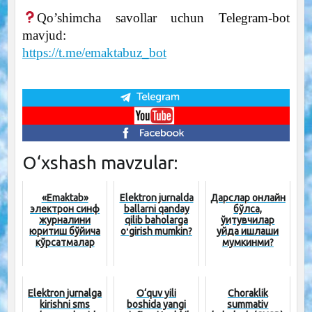
Qo’shimcha savollar uchun Telegram-bot
mavjud:
https://t.me/emaktabuz_bot
O‘xshash mavzular:
«Emaktab»
Elektron jurnalda
Дарслар онлайн
электрон синф
ballarni qanday
бўлса,
журналини
qilib baholarga
ўқитувчилар
юритиш бўйича
oʻgirish mumkin?
уйда ишлаши
кўрсатмалар
мумкинми?
Elektron jurnalga
O‘quv yili
Choraklik
kirishni sms
boshida yangi
summativ