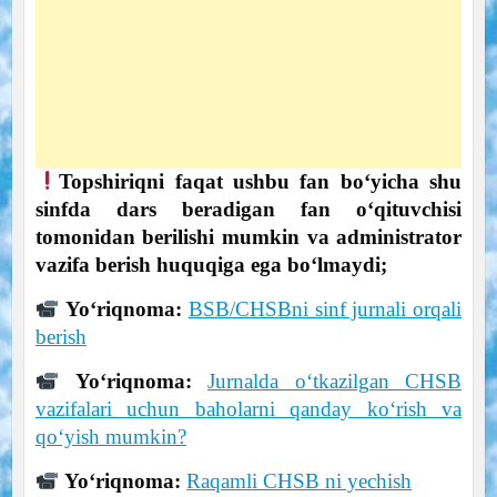
Topshiriqni faqat ushbu fan boʻyicha shu
sinfda dars beradigan fan oʻqituvchisi
tomonidan berilishi mumkin va administrator
vazifa berish huquqiga ega bo‘lmaydi;
Yo‘riqnoma:
BSB/CHSBni sinf jurnali orqali
berish
Yo‘riqnoma:
Jurnalda o‘tkazilgan CHSB
vazifalari uchun baholarni qanday ko‘rish va
qo‘yish mumkin?
Yo‘riqnoma:
Raqamli CHSB ni yechish