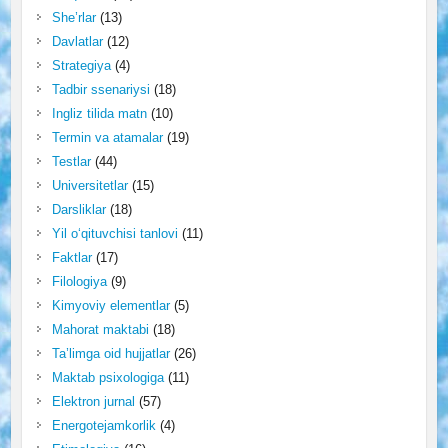
She’rlar
(13)
Davlatlar
(12)
Strategiya
(4)
Tadbir ssenariysi
(18)
Ingliz tilida matn
(10)
Termin va atamalar
(19)
Testlar
(44)
Universitetlar
(15)
Darsliklar
(18)
Yil o‘qituvchisi tanlovi
(11)
Faktlar
(17)
Filologiya
(9)
Kimyoviy elementlar
(5)
Mahorat maktabi
(18)
Ta’limga oid hujjatlar
(26)
Maktab psixologiga
(11)
Elektron jurnal
(57)
Energotejamkorlik
(4)