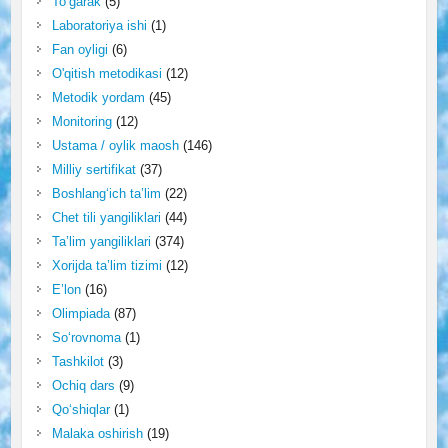
To‘garak
(5)
Laboratoriya ishi
(1)
Fan oyligi
(6)
O'qitish metodikasi
(12)
Metodik yordam
(45)
Monitoring
(12)
Ustama / oylik maosh
(146)
Milliy sertifikat
(37)
Boshlang‘ich ta’lim
(22)
Chet tili yangiliklari
(44)
Ta’lim yangiliklari
(374)
Xorijda ta’lim tizimi
(12)
E’lon
(16)
Olimpiada
(87)
So‘rovnoma
(1)
Tashkilot
(3)
Ochiq dars
(9)
Qo‘shiqlar
(1)
Malaka oshirish
(19)