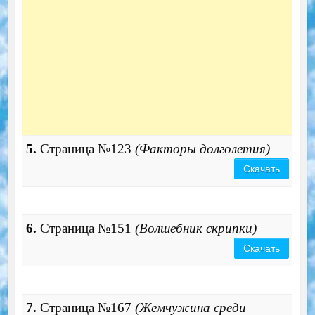
5.
Страница №123
(Факторы долголетия)
Скачать
6.
Страница №151
(Волшебник скрипки)
Скачать
7.
Страница №167
(Жемчужина среди