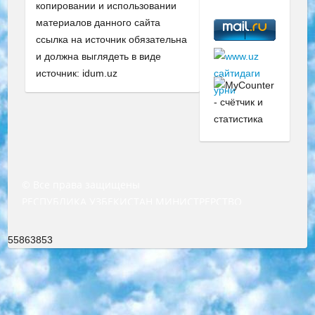
копировании и использовании
материалов данного сайта
ссылка на источник обязательна
и должна выглядеть в виде
источник: idum.uz
© Все права защищены
РЕСПУБЛИКА УЗБЕКИСТАН МИНИСТРЕРСТВО ДОШКОЛЬНОГО И ШКОЛЬНОГО ОБРАЗОВАНИЯ КОМАНДА в общеобразовательных учреждениях в 2023-2024 учебном году организация и проведение итоговой государственной аттестации обучающихся о Министра дошкольного и школьного образования Республики Узбекистан от 4 марта 2008 года (постановлением Минюста от 20 марта 2008 года № 1778 государственной регистрации) «Итоговое состояние учащихся общего среднего образования на основании положения об утверждении положения об аттестации общего среднего образования выпускной экзамен студентов в образовательных учреждениях в 2023-2024 учебном году В целях организации и прохождения аттестации приказываю: 1. Следующее: перечень предметов, по которым будет проводиться итоговая государственная аттестация и экзамен формы перевода согласно приложению 1; сертификаты международного образца, оценивающие уровень владения иностранными языками перечень согласно приложению 2; 2. Педагогический при специализированных образовательных учреждениях. научно-практический центр квалификации и международной оценки (Д.Давидова) 2024 г. До 25 марта: задания по предметам, по которым будет проводиться итоговая аттестация разработка и утверждение технических условий; итоговая аттестация на основании разработанного предметного задания разработка вопросов по предметам (устно и письменно), экзамен передача; общеобразовательные средние школы и специальные учебные заведения учащиеся выпускных классов школ и интернатов в агентской системе подготовка базы данных экзаменационных материалов и критериев оценки; перевод базы экзаменационных материалов на все языки обучения подать в Республиканский образовательный центр для изготовления; варианты экзаменов на основе разработанных контрольных материалов пусть будут поставлены задачи формирования. 3. Республиканский образовательный центр (Ш.Худайкулов) до 5 апреля 2024 года. до: база данных предоставленных экзаменационных материалов на все языки обучения перевод и экспертиза; для слепых, слабовидящих, глухих, слабослышащих и умственно отсталых детей учащиеся выпускных классов специализированных школ и школ-интернатов база данных экзаменационных материалов на всех преподаваемых языках подготовка критериев оценки; специализированные школы для умственно отсталых детей и технологии для учащихся выпускных классов школ-интернатов разработка соответствующих рекомендаций и критериев проведения ЕГЭ по естествознанию давать задания. 4. Педагогический при специализированных образовательных учреждениях. Научно-практический центр навыков и международной оценки (Д.Давидова), Республика образовательный центр (Худайкулов Ш.) итоговый государственный аттестационный экзамен ориентирован на творческое и логическое мышление при подготовке базы материалов учитывать введение заданий. 5. Следует отметить, что: сертификат государственного образца о знании общеобразовательного предмета и как минимум национальный уровень B1 по предметам на иностранных языках, указанным в Приложении 2. или международно признанный сертификат эквивалентного уровня студенты, изучающие определенный предмет, освобождаются от экзамена; по соответствующим предметам запланирована итоговая государственная аттестация за день до дня, путем жеребьевки Рабочей группой (в письменной форме по предметам, проводимым в форме) из числа сформированных вариантов выбрано 2 варианта; 2 выбранных варианта экзамена анонсированы на официальном сайте министерства и все выпускники по всей стране на основе этих вариантов проводит итоговую государственную аттестацию. 6. Государственное образование учащихся средних общеобразовательных учреждений. знания в соответствии с квалификационными требованиями, которые необходимо приобрести на основании стандартов итоговый (выпускной) контроль для 9 и 11 классов в целях тестирования Экзамены (далее – экзамены) состоят из предметов, перечисленных в приложении 1. будет сделано. 7. Экзамены пройдут с 26 мая по 15 июня 2024 г. (кроме науки физического воспитания). 8. Физическая для учащихся 9 классов общесредних образовательных учреждений. Экзамены по предмету «Образование, квалификация медицина» 1-6 мая 2024 года. сотрудники перевести под присмотр (с отклонениями в физическом или умственном развитии) специализированная школа для детей, школы-интернаты и со сколиозом школы-интернаты санаторного типа для больных детей исключены). 9. Он был слепым, слабовидящим и имел нарушения опорно-двигательного аппарата. экзамены в специализированных школах и интернатах для детей должны проводиться исходя из требований, предъявляемых к общеобразовательным учреждениям (физкультура кроме науки). 10. Специализированная школа для глухих и слабослышащих детей. и экзамены в интернатах и быть реализован в виде письменного теста по математике. 11. Специальность для умственно отсталых детей. Для 9 класса Родной язык и литературное письмо Государственный язык (язык обучения – узбекский). для неклассов) написано Математическое письмо Письменная/устная история Узбекистана Физическое воспитание практично Итоговый контроль Для 11 класса Написание родного языка и литературы (эссе) Математическое письмо Узбекский язык (обучение на узбекском языке) не посещающее общее среднее образование для учреждений)/Образовательное учреждение выбор письменный и устный Иностранный язык письменный/устный Письменная/устная история Узбекистана *По выбору студента:  Химия  Физика  Основы государственного права  География 10 бесплатных образовательных ресурсов - Мы составили подборку онлайн-проектов с интерактивными упражнениями, видеолекциями и статьями. Они помогут вам обрести новые и освежить старые знания бесплатно. 1. «ИНТУИТ» Старейшая образовательная площадка Рунета. Здесь вы найдёте сотни текстовых и видеокурсов на десятки различных тем — от программирования до психологии. Многие курсы подготовлены российскими университетами и крупными международными компаниями вроде Intel и Microsoft. Самостоятельное обучение бесплатное, но желающие могут оплатить услуги персональных наставников. 2. «Смартия» знакомит с актуальными профессиями и подсказывает, как им обучаться. Выбрав заинтересовавшую вас специальность — SMM-специалист, фотограф, веб-дизайнер или другую, — увидите список необходимых для неё умений. Чтобы вы могли освоить их самостоятельно, для каждого умения площадка отображает подборку ссылок на учебные материалы. Хотя «Смартия» ориентируется на русскоязычную аудиторию, часть контента всё же доступна только на английском. 3. «Лекторий Физтеха» Проект Московского физико-технического института (Физтеха). С его помощью вы можете смотреть онлайн серии лекций, записанные на видео в этом вузе. В числе доступных предметов — физика, биология, химия, информационные технологии и другие. К некоторым лекциям администрация ресурса прилагает готовые конспекты, которые можно скачивать в PDF-формате. 4. ITMOcourses Онлайн-площадка Санкт-Петербургского национального исследовательского университета информационных технологий, механики и оптики (ИТМО). Ресурс предоставляет свободный доступ к курсам, разработанным в этом вузе. Каталог материалов разбит на четыре категории: «Оптические системы и технологии», «Приборостроение и робототехника», «Информационные технологии» и «Биотехнологии». Курсы состоят из видеолекций, интерактивных демонстраций и заданий. 5. «КиберЛенинка» Электронная научная библиотека открытого доступа. Каталог площадки регулярно обрастает текстами статей из различных научных изданий. Сгруппированные по журналам и рубрикам публикации можно читать онлайн или скачивать целиком в PDF-формате. Проект нацелен на популяризацию науки за счёт открытого доступа к качественной информации. 6. «ПостНаука» На этом ресурсе публикуют подборки видеолекций, составленные экспертами из разных отраслей и объединённые общими темами. Среди них, к примеру, есть серии «Биоинформатика и геномика», «Культура средневековой Скандинавии» и Cinema Studies о теории кино. Каждая подборка лекций — логически связанная история, рассказанная экспертом от первого лица. Кроме того, на сайте появляются научно-образовательные статьи и тесты на разные темы. 7. «Newочём» Команда проекта «Newочём» отбирает самые интересные тексты из англоязычных СМИ и переводит те из них, за которые голосуют участники сообщества «ВКонтакте». По большей части это научно-популярные статьи. Редакторы придумывают лишь заголовки, в остальном содержание переводов соответствует оригиналам. Полные тексты можно читать прямо в социальной сети. 8. InternetUrok Онлайн-база материалов по основным дисциплинам школьной программы. Информация на сайте структурирована по классам, предметам и темам (урокам). Каждый урок состоит из видеолекций и конспектов. Есть также интерактивные тренажёры и тесты для закрепления пройденного материала. Даже если вы давно окончили школу, возможность повторить программу старших классов всегда может пригодиться. 9. Edutainme Ещё один ресурс об образовании. В отличие от Newtonew, как мне кажется, Edutainme больше ориентируется на представителей индустрии: педагогов, предпринимателей, разработчиков образовательных проектов. Но и любой, кто просто стремится к саморазвитию, найдёт на сайте много полезного и интересного для себя. Например, информацию о новых курсах и образовательных сервисах. 10. Newtonew Онлайн-медиа об образовании и обучении в широком смысле. Авторы Newtonew пишут об инструментах, заведениях, тактиках и стратегиях, которые помогают учить других и получать новые знания самостоятельно. На этой площадке вы найдёте новости, обзоры, аналитические мате
55863853