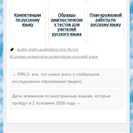
Компетенции
Образцы
План кружковой
по русскому
диагностически
работы по
языку
х тестов для
русскому языку
учителей
русского языка
audio matn
,
audiodars
,
ona tili
,
rus
tili
,
аудио
,
аудиоурок
,
аудиоуроки
,
русский язык
←
PIRLS: все, что нужно знать о глобальном
исследовании образования (видео)
Даты экзаменов по иностранным языкам, которые
пройдут в 1 половине 2026 года
→