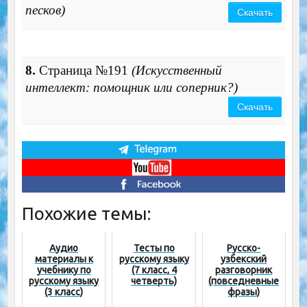
песков)
Скачать
8.
Страница №191
(Искусственный
интеллект: помощник или соперник?)
Скачать
Похожие темы:
Аудио
Тесты по
Русско-
материалы к
русскому языку
узбекский
учебнику по
(7 класс, 4
разговорник
русскому языку
четверть)
(повседневные
(3 класс)
фразы)