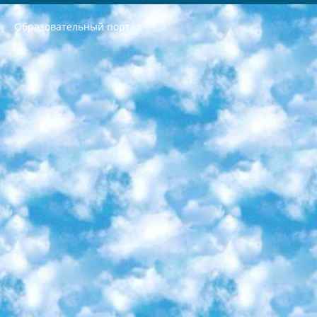
Образовательный портал
РЕСПУБЛИКА УЗБЕКИСТАН МИНИСТРЕРСТВО ДОШКОЛЬНОГО И ШКОЛЬНОГО ОБРАЗОВАНИЯ КОМАНДА в общеобразовательных учреждениях в 2023-2024 учебном году организация и проведение итоговой государственной аттестации обучающихся о Министра дошкольного и школьного образования Республики Узбекистан от 4 марта 2008 года (постановлением Минюста от 20 марта 2008 года № 1778 государственной регистрации) «Итоговое состояние учащихся общего среднего образования на основании положения об утверждении положения об аттестации общего среднего образования выпускной экзамен студентов в образовательных учреждениях в 2023-2024 учебном году В целях организации и прохождения аттестации приказываю: 1. Следующее: перечень предметов, по которым будет проводиться итоговая государственная аттестация и экзамен формы перевода согласно приложению 1; сертификаты международного образца, оценивающие уровень владения иностранными языками перечень согласно приложению 2; 2. Педагогический при специализированных образовательных учреждениях. научно-практический центр квалификации и международной оценки (Д.Давидова) 2024 г. До 25 марта: задания по предметам, по которым будет проводиться итоговая аттестация разработка и утверждение технических условий; итоговая аттестация на основании разработанного предметного задания разработка вопросов по предметам (устно и письменно), экзамен передача; общеобразовательные средние школы и специальные учебные заведения учащиеся выпускных классов школ и интернатов в агентской системе подготовка базы данных экзаменационных материалов и критериев оценки; перевод базы экзаменационных материалов на все языки обучения подать в Республиканский образовательный центр для изготовления; варианты экзаменов на основе разработанных контрольных материалов пусть будут поставлены задачи формирования. 3. Республиканский образовательный центр (Ш.Худайкулов) до 5 апреля 2024 года. до: база данных предоставленных экзаменационных материалов на все языки обучения перевод и экспертиза; для слепых, слабовидящих, глухих, слабослышащих и умственно отсталых детей учащиеся выпускных классов специализированных школ и школ-интернатов база данных экзаменационных материалов на всех преподаваемых языках подготовка критериев оценки; специализированные школы для умственно отсталых детей и технологии для учащихся выпускных классов школ-интернатов разработка соответствующих рекомендаций и критериев проведения ЕГЭ по естествознанию давать задания. 4. Педагогический при специализированных образовательных учреждениях. Научно-практический центр навыков и международной оценки (Д.Давидова), Республика образовательный центр (Худайкулов Ш.) итоговый государственный аттестационный экзамен ориентирован на творческое и логическое мышление при подготовке базы материалов учитывать введение заданий. 5. Следует отметить, что: сертификат государственного образца о знании общеобразовательного предмета и как минимум национальный уровень B1 по предметам на иностранных языках, указанным в Приложении 2. или международно признанный сертификат эквивалентного уровня студенты, изучающие определенный предмет, освобождаются от экзамена; по соответствующим предметам запланирована итоговая государственная аттестация за день до дня, путем жеребьевки Рабочей группой (в письменной форме по предметам, проводимым в форме) из числа сформированных вариантов выбрано 2 варианта; 2 выбранных варианта экзамена анонсированы на официальном сайте министерства и все выпускники по всей стране на основе этих вариантов проводит итоговую государственную аттестацию. 6. Государственное образование учащихся средних общеобразовательных учреждений. знания в соответствии с квалификационными требованиями, которые необходимо приобрести на основании стандартов итоговый (выпускной) контроль для 9 и 11 классов в целях тестирования Экзамены (далее – экзамены) состоят из предметов, перечисленных в приложении 1. будет сделано. 7. Экзамены пройдут с 26 мая по 15 июня 2024 г. (кроме науки физического воспитания). 8. Физическая для учащихся 9 классов общесредних образовательных учреждений. Экзамены по предмету «Образование, квалификация медицина» 1-6 мая 2024 года. сотрудники перевести под присмотр (с отклонениями в физическом или умственном развитии) специализированная школа для детей, школы-интернаты и со сколиозом школы-интернаты санаторного типа для больных детей исключены). 9. Он был слепым, слабовидящим и имел нарушения опорно-двигательного аппарата. экзамены в специализированных школах и интернатах для детей должны проводиться исходя из требований, предъявляемых к общеобразовательным учреждениям (физкультура кроме науки). 10. Специализированная школа для глухих и слабослышащих детей. и экзамены в интернатах и быть реализован в виде письменного теста по математике. 11. Специальность для умственно отсталых детей. Для 9 класса Родной язык и литературное письмо Государственный язык (язык обучения – узбекский). для неклассов) написано Математическое письмо Письменная/устная история Узбекистана Физическое воспитание практично Итоговый контроль Для 11 класса Написание родного языка и литературы (эссе) Математическое письмо Узбекский язык (обучение на узбекском языке) не посещающее общее среднее образование для учреждений)/Образовательное учреждение выбор письменный и устный Иностранный язык письменный/устный Письменная/устная история Узбекистана *По выбору студента:  Химия  Физика  Основы государственного права  География 10 бесплатных образовательных ресурсов - Мы составили подборку онлайн-проектов с интерактивными упражнениями, видеолекциями и статьями. Они помогут вам обрести новые и освежить старые знания бесплатно. 1. «ИНТУИТ» Старейшая образовательная площадка Рунета. Здесь вы найдёте сотни текстовых и видеокурсов на десятки различных тем — от программирования до психологии. Многие курсы подготовлены российскими университетами и крупными международными компаниями вроде Intel и Microsoft. Самостоятельное обучение бесплатное, но желающие могут оплатить услуги персональных наставников. 2. «Смартия» знакомит с актуальными профессиями и подсказывает, как им обучаться. Выбрав заинтересовавшую вас специальность — SMM-специалист, фотограф, веб-дизайнер или другую, — увидите список необходимых для неё умений. Чтобы вы могли освоить их самостоятельно, для каждого умения площадка отображает подборку ссылок на учебные материалы. Хотя «Смартия» ориентируется на русскоязычную аудиторию, часть контента всё же доступна только на английском. 3. «Лекторий Физтеха» Проект Московского физико-технического института (Физтеха). С его помощью вы можете смотреть онлайн серии лекций, записанные на видео в этом вузе. В числе доступных предметов — физика, биология, химия, информационные технологии и другие. К некоторым лекциям администрация ресурса прилагает готовые конспекты, которые можно скачивать в PDF-формате. 4. ITMOcourses Онлайн-площадка Санкт-Петербургского национального исследовательского университета информационных технологий, механики и оптики (ИТМО). Ресурс предоставляет свободный доступ к курсам, разработанным в этом вузе. Каталог материалов разбит на четыре категории: «Оптические системы и технологии», «Приборостроение и робототехника», «Информационные технологии» и «Биотехнологии». Курсы состоят из видеолекций, интерактивных демонстраций и заданий. 5. «КиберЛенинка» Электронная научная библиотека открытого доступа. Каталог площадки регулярно обрастает текстами статей из различных научных изданий. Сгруппированные по журналам и рубрикам публикации можно читать онлайн или скачивать целиком в PDF-формате. Проект нацелен на популяризацию науки за счёт открытого доступа к качественной информации. 6. «ПостНаука» На этом ресурсе публикуют подборки видеолекций, составленные экспертами из разных отраслей и объединённые общими темами. Среди них, к примеру, есть серии «Биоинформатика и геномика», «Культура средневековой Скандинавии» и Cinema Studies о теории кино. Каждая подборка лекций — логически связанная история, рассказанная экспертом от первого лица. Кроме того, на сайте появляются научно-образовательные статьи и тесты на разные темы. 7. «Newочём» Команда проекта «Newочём» отбирает самые интересные тексты из англоязычных СМИ и переводит те из них, за которые голосуют участники сообщества «ВКонтакте». По большей части это научно-популярные статьи. Редакторы придумывают лишь заголовки, в остальном содержание переводов соответствует оригиналам. Полные тексты можно читать прямо в социальной сети. 8. InternetUrok Онлайн-база материалов по основным дисциплинам школьной программы. Информация на сайте структурирована по классам, предметам и темам (урокам). Каждый урок состоит из видеолекций и конспектов. Есть также интерактивные тренажёры и тесты для закрепления пройденного материала. Даже если вы давно окончили школу, возможность повторить программу старших классов всегда может пригодиться. 9. Edutainme Ещё один ресурс об образовании. В отличие от Newtonew, как мне кажется, Edutainme больше ориентируется на представителей индустрии: педагогов, предпринимателей, разработчиков образовательных проектов. Но и любой, кто просто стремится к саморазвитию, найдёт на сайте много полезного и интересного для себя. Например, информацию о новых курсах и образовательных сервисах. 10. Newtonew Онлайн-медиа об образовании и обучении в широком смысле. Авторы Newtonew пишут об инструментах, заведениях, тактиках и стратегиях, которые помогают учить других и получать новые знания самостоятельно. На этой площадке вы найдёте новости, обзоры, аналитические мат