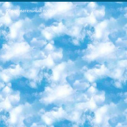
Образовательный портал
РЕСПУБЛИКА УЗБЕКИСТАН МИНИСТРЕРСТВО ДОШКОЛЬНОГО И ШКОЛЬНОГО ОБРАЗОВАНИЯ КОМАНДА в общеобразовательных учреждениях в 2023-2024 учебном году организация и проведение итоговой государственной аттестации обучающихся о Министра дошкольного и школьного образования Республики Узбекистан от 4 марта 2008 года (постановлением Минюста от 20 марта 2008 года № 1778 государственной регистрации) «Итоговое состояние учащихся общего среднего образования на основании положения об утверждении положения об аттестации общего среднего образования выпускной экзамен студентов в образовательных учреждениях в 2023-2024 учебном году В целях организации и прохождения аттестации приказываю: 1. Следующее: перечень предметов, по которым будет проводиться итоговая государственная аттестация и экзамен формы перевода согласно приложению 1; сертификаты международного образца, оценивающие уровень владения иностранными языками перечень согласно приложению 2; 2. Педагогический при специализированных образовательных учреждениях. научно-практический центр квалификации и международной оценки (Д.Давидова) 2024 г. До 25 марта: задания по предметам, по которым будет проводиться итоговая аттестация разработка и утверждение технических условий; итоговая аттестация на основании разработанного предметного задания разработка вопросов по предметам (устно и письменно), экзамен передача; общеобразовательные средние школы и специальные учебные заведения учащиеся выпускных классов школ и интернатов в агентской системе подготовка базы данных экзаменационных материалов и критериев оценки; перевод базы экзаменационных материалов на все языки обучения подать в Республиканский образовательный центр для изготовления; варианты экзаменов на основе разработанных контрольных материалов пусть будут поставлены задачи формирования. 3. Республиканский образовательный центр (Ш.Худайкулов) до 5 апреля 2024 года. до: база данных предоставленных экзаменационных материалов на все языки обучения перевод и экспертиза; для слепых, слабовидящих, глухих, слабослышащих и умственно отсталых детей учащиеся выпускных классов специализированных школ и школ-интернатов база данных экзаменационных материалов на всех преподаваемых языках подготовка критериев оценки; специализированные школы для умственно отсталых детей и технологии для учащихся выпускных классов школ-интернатов разработка соответствующих рекомендаций и критериев проведения ЕГЭ по естествознанию давать задания. 4. Педагогический при специализированных образовательных учреждениях. Научно-практический центр навыков и международной оценки (Д.Давидова), Республика образовательный центр (Худайкулов Ш.) итоговый государственный аттестационный экзамен ориентирован на творческое и логическое мышление при подготовке базы материалов учитывать введение заданий. 5. Следует отметить, что: сертификат государственного образца о знании общеобразовательного предмета и как минимум национальный уровень B1 по предметам на иностранных языках, указанным в Приложении 2. или международно признанный сертификат эквивалентного уровня студенты, изучающие определенный предмет, освобождаются от экзамена; по соответствующим предметам запланирована итоговая государственная аттестация за день до дня, путем жеребьевки Рабочей группой (в письменной форме по предметам, проводимым в форме) из числа сформированных вариантов выбрано 2 варианта; 2 выбранных варианта экзамена анонсированы на официальном сайте министерства и все выпускники по всей стране на основе этих вариантов проводит итоговую государственную аттестацию. 6. Государственное образование учащихся средних общеобразовательных учреждений. знания в соответствии с квалификационными требованиями, которые необходимо приобрести на основании стандартов итоговый (выпускной) контроль для 9 и 11 классов в целях тестирования Экзамены (далее – экзамены) состоят из предметов, перечисленных в приложении 1. будет сделано. 7. Экзамены пройдут с 26 мая по 15 июня 2024 г. (кроме науки физического воспитания). 8. Физическая для учащихся 9 классов общесредних образовательных учреждений. Экзамены по предмету «Образование, квалификация медицина» 1-6 мая 2024 года. сотрудники перевести под присмотр (с отклонениями в физическом или умственном развитии) специализированная школа для детей, школы-интернаты и со сколиозом школы-интернаты санаторного типа для больных детей исключены). 9. Он был слепым, слабовидящим и имел нарушения опорно-двигательного аппарата. экзамены в специализированных школах и интернатах для детей должны проводиться исходя из требований, предъявляемых к общеобразовательным учреждениям (физкультура кроме науки). 10. Специализированная школа для глухих и слабослышащих детей. и экзамены в интернатах и быть реализован в виде письменного теста по математике. 11. Специальность для умственно отсталых детей. Для 9 класса Родной язык и литературное письмо Государственный язык (язык обучения – узбекский). для неклассов) написано Математическое письмо Письменная/устная история Узбекистана Физическое воспитание практично Итоговый контроль Для 11 класса Написание родного языка и литературы (эссе) Математическое письмо Узбекский язык (обучение на узбекском языке) не посещающее общее среднее образование для учреждений)/Образовательное учреждение выбор письменный и устный Иностранный язык письменный/устный Письменная/устная история Узбекистана *По выбору студента:  Химия  Физика  Основы государственного права  География 10 бесплатных образовательных ресурсов - Мы составили подборку онлайн-проектов с интерактивными упражнениями, видеолекциями и статьями. Они помогут вам обрести новые и освежить старые знания бесплатно. 1. «ИНТУИТ» Старейшая образовательная площадка Рунета. Здесь вы найдёте сотни текстовых и видеокурсов на десятки различных тем — от программирования до психологии. Многие курсы подготовлены российскими университетами и крупными международными компаниями вроде Intel и Microsoft. Самостоятельное обучение бесплатное, но желающие могут оплатить услуги персональных наставников. 2. «Смартия» знакомит с актуальными профессиями и подсказывает, как им обучаться. Выбрав заинтересовавшую вас специальность — SMM-специалист, фотограф, веб-дизайнер или другую, — увидите список необходимых для неё умений. Чтобы вы могли освоить их самостоятельно, для каждого умения площадка отображает подборку ссылок на учебные материалы. Хотя «Смартия» ориентируется на русскоязычную аудиторию, часть контента всё же доступна только на английском. 3. «Лекторий Физтеха» Проект Московского физико-технического института (Физтеха). С его помощью вы можете смотреть онлайн серии лекций, записанные на видео в этом вузе. В числе доступных предметов — физика, биология, химия, информационные технологии и другие. К некоторым лекциям администрация ресурса прилагает готовые конспекты, которые можно скачивать в PDF-формате. 4. ITMOcourses Онлайн-площадка Санкт-Петербургского национального исследовательского университета информационных технологий, механики и оптики (ИТМО). Ресурс предоставляет свободный доступ к курсам, разработанным в этом вузе. Каталог материалов разбит на четыре категории: «Оптические системы и технологии», «Приборостроение и робототехника», «Информационные технологии» и «Биотехнологии». Курсы состоят из видеолекций, интерактивных демонстраций и заданий. 5. «КиберЛенинка» Электронная научная библиотека открытого доступа. Каталог площадки регулярно обрастает текстами статей из различных научных изданий. Сгруппированные по журналам и рубрикам публикации можно читать онлайн или скачивать целиком в PDF-формате. Проект нацелен на популяризацию науки за счёт открытого доступа к качественной информации. 6. «ПостНаука» На этом ресурсе публикуют подборки видеолекций, составленные экспертами из разных отраслей и объединённые общими темами. Среди них, к примеру, есть серии «Биоинформатика и геномика», «Культура средневековой Скандинавии» и Cinema Studies о теории кино. Каждая подборка лекций — логически связанная история, рассказанная экспертом от первого лица. Кроме того, на сайте появляются научно-образовательные статьи и тесты на разные темы. 7. «Newочём» Команда проекта «Newочём» отбирает самые интересные тексты из англоязычных СМИ и переводит те из них, за которые голосуют участники сообщества «ВКонтакте». По большей части это научно-популярные статьи. Редакторы придумывают лишь заголовки, в остальном содержание переводов соответствует оригиналам. Полные тексты можно читать прямо в социальной сети. 8. InternetUrok Онлайн-база материалов по основным дисциплинам школьной программы. Информация на сайте структурирована по классам, предметам и темам (урокам). Каждый урок состоит из видеолекций и конспектов. Есть также интерактивные тренажёры и тесты для закрепления пройденного материала. Даже если вы давно окончили школу, возможность повторить программу старших классов всегда может пригодиться. 9. Edutainme Ещё один ресурс об образовании. В отличие от Newtonew, как мне кажется, Edutainme больше ориентируется на представителей индустрии: педагогов, предпринимателей, разработчиков образовательных проектов. Но и любой, кто просто стремится к саморазвитию, найдёт на сайте много полезного и интересного для себя. Например, информацию о новых курсах и образовательных сервисах. 10. Newtonew Онлайн-медиа об образовании и обучении в широком смысле. Авторы Newtonew пишут об инструментах, заведениях, тактиках и стратегиях, которые помогают учить других и получать новые знания самостоятельно. На этой площадке вы найдёте новости, обзоры, аналитические мат