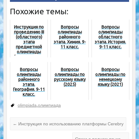
Похожие темы:
Инструкция по
Вопросы
Вопросы
проведению III
олимпиады
олимпиады
(областного)
районного
областного
этапа
этапа. Химия. 9-
этапа. История.
предметной
11 класс.
9-11 класс.
олимпиады
(первая группа
предметов)
Вопросы
Вопросы
Вопросы
олимпиады
олимпиады по
олимпиады по
районного
русскому языку
немецкому
этапа.
(2025)
языку (2021)
География. 9-11
класс.
olimpiada
,
олимпиада
←
Инструкция по использованию платформы Cerebry