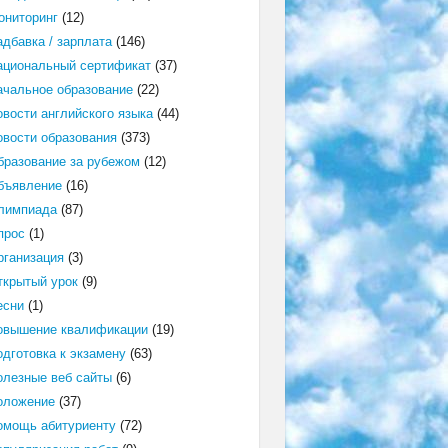
ониторинг
(12)
адбавка / зарплата
(146)
ациональный сертификат
(37)
ачальное образование
(22)
овости английского языка
(44)
овости образования
(373)
бразование за рубежом
(12)
бъявление
(16)
лимпиада
(87)
прос
(1)
рганизация
(3)
ткрытый урок
(9)
есни
(1)
овышение квалификации
(19)
одготовка к экзамену
(63)
олезные веб сайты
(6)
оложение
(37)
омощь абитуриенту
(72)