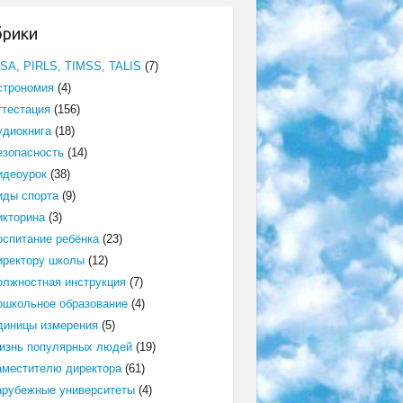
брики
ISA, PIRLS, TIMSS, TALIS
(7)
строномия
(4)
ттестация
(156)
удиокнига
(18)
езопасность
(14)
идеоурок
(38)
иды спорта
(9)
икторина
(3)
оспитание ребёнка
(23)
иректору школы
(12)
олжностная инструкция
(7)
ошкольное образование
(4)
диницы измерения
(5)
изнь популярных людей
(19)
аместителю директора
(61)
арубежные университеты
(4)