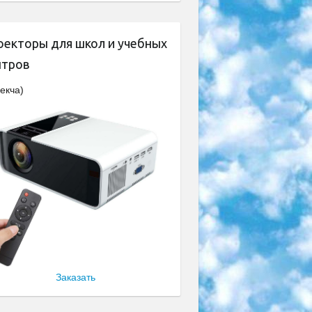
оекторы для школ и учебных
нтров
екча)
Заказать