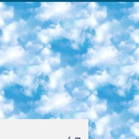
ека открытого доступа. Каталог площадки регулярно обрастает текстами статей из различных научных изданий. Сгруппированные по журналам и рубрикам публикации можно читать онлайн или скачивать целиком в PDF-формате. Проект нацелен на популяризацию науки за счёт открытого доступа к качественной информации. 6. «ПостНаука» На этом ресурсе публикуют подборки видеолекций, составленные экспертами из разных отраслей и объединённые общими темами. Среди них, к примеру, есть серии «Биоинформатика и геномика», «Культура средневековой Скандинавии» и Cinema Studies о теории кино. Каждая подборка лекций — логически связанная история, рассказанная экспертом от первого лица. Кроме того, на сайте появляются научно-образовательные статьи и тесты на разные темы. 7. «Newочём» Команда проекта «Newочём» отбирает самые интересные тексты из англоязычных СМИ и переводит те из них, за которые голосуют участники сообщества «ВКонтакте». По большей части это научно-популярные статьи. Редакторы придумывают лишь заголовки, в остальном содержание переводов соответствует оригиналам. Полные тексты можно читать прямо в социальной сети. 8. InternetUrok Онлайн-база материалов по основным дисциплинам школьной программы. Информация на сайте структурирована по классам, предметам и темам (урокам). Каждый урок состоит из видеолекций и конспектов. Есть также интерактивные тренажёры и тесты для закрепления пройденного материала. Даже если вы давно окончили школу, возможность повторить программу старших классов всегда может пригодиться. 9. Edutainme Ещё один ресурс об образовании. В отличие от Newtonew, как мне кажется, Edutainme больше ориентируется на представителей индустрии: педагогов, предпринимателей, разработчиков образовательных проектов. Но и любой, кто просто стремится к саморазвитию, найдёт на сайте много полезного и интересного для себя. Например, информацию о новых курсах и образовательных сервисах. 10. Newtonew Онлайн-медиа об образовании и обучении в широком смысле. Авторы Newtonew пишут об инструментах, заведениях, тактиках и стратегиях, которые помогают учить других и получать новые знания самостоятельно. На этой площадке вы найдёте новости, обзоры, аналитические мат