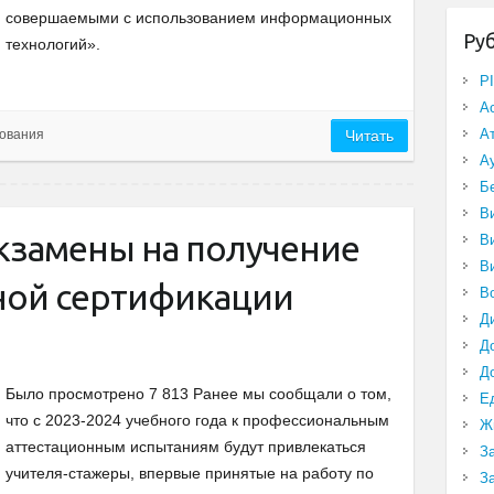
совершаемыми с использованием информационных
Ру
технологий».
P
А
А
ования
Читать
А
Б
В
экзамены на получение
В
В
ной сертификации
В
Д
Д
Д
Было просмотрено 7 813 Ранее мы сообщали о том,
Е
что с 2023-2024 учебного года к профессиональным
Ж
аттестационным испытаниям будут привлекаться
З
учителя-стажеры, впервые принятые на работу по
З