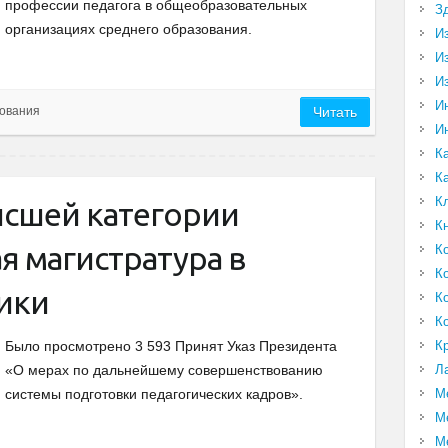
профессии педагога в общеобразовательных
З
организациях среднего образования.
И
И
И
И
ования
Читать
И
К
К
К
ысшей категории
К
я магистратура в
К
К
гики
К
К
К
Было просмотрено 3 593 Принят Указ Президента
Л
«О мерах по дальнейшему совершенствованию
М
системы подготовки педагогических кадров».
М
М