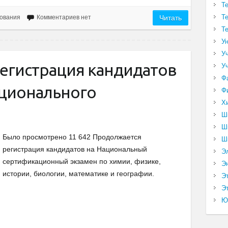
Т
Т
ования
Комментариев нет
Читать
Т
У
У
егистрация кандидатов
У
Ф
ационального
Ф
Х
Ш
Ш
Было просмотрено 11 642 Продолжается
Ш
регистрация кандидатов на Национальный
Э
сертификационный экзамен по химии, физике,
Э
истории, биологии, математике и географии.
Э
Эт
Ю