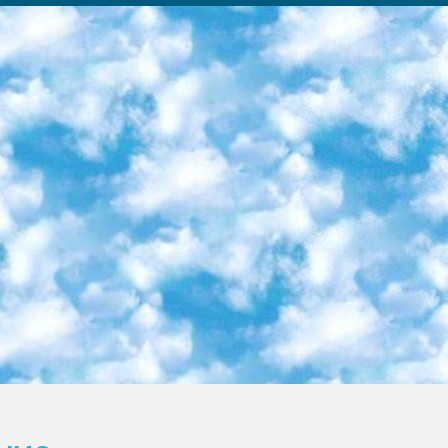
ка образовательный центр (Худайкулов Ш.) итоговый государственный аттестационный экзамен ориентирован на творческое и логическое мышление при подготовке базы материалов учитывать введение заданий. 5. Следует отметить, что: сертификат государственного образца о знании общеобразовательного предмета и как минимум национальный уровень B1 по предметам на иностранных языках, указанным в Приложении 2. или международно признанный сертификат эквивалентного уровня студенты, изучающие определенный предмет, освобождаются от экзамена; по соответствующим предметам запланирована итоговая государственная аттестация за день до дня, путем жеребьевки Рабочей группой (в письменной форме по предметам, проводимым в форме) из числа сформированных вариантов выбрано 2 варианта; 2 выбранных варианта экзамена анонсированы на официальном сайте министерства и все выпускники по всей стране на основе этих вариантов проводит итоговую государственную аттестацию. 6. Государственное образование учащихся средних общеобразовательных учреждений. знания в соответствии с квалификационными требованиями, которые необходимо приобрести на основании стандартов итоговый (выпускной) контроль для 9 и 11 классов в целях тестирования Экзамены (далее – экзамены) состоят из предметов, перечисленных в приложении 1. будет сделано. 7. Экзамены пройдут с 26 мая по 15 июня 2024 г. (кроме науки физического воспитания). 8. Физическая для учащихся 9 классов общесредних образовательных учреждений. Экзамены по предмету «Образование, квалификация медицина» 1-6 мая 2024 года. сотрудники перевести под присмотр (с отклонениями в физическом или умственном развитии) специализированная школа для детей, школы-интернаты и со сколиозом школы-интернаты санаторного типа для больных детей исключены). 9. Он был слепым, слабовидящим и имел нарушения опорно-двигательного аппарата. экзамены в специализированных школах и интернатах для детей должны проводиться исходя из требований, предъявляемых к общеобразовательным учреждениям (физкультура кроме науки). 10. Специализированная школа для глухих и слабослышащих детей. и экзамены в интернатах и быть реализован в виде письменного теста по математике. 11. Специальность для умственно отсталых детей. Для 9 класса Родной язык и литературное письмо Государственный язык (язык обучения – узбекский). для неклассов) написано Математическое письмо Письменная/устная история Узбекистана Физическое воспитание практично Итоговый контроль Для 11 класса Написание родного языка и литературы (эссе) Математическое письмо Узбекский язык (обучение на узбекском языке) не посещающее общее среднее образование для учреждений)/Образовательное учреждение выбор письменный и устный Иностранный язык письменный/устный Письменная/устная история Узбекистана *По выбору студента:  Химия  Физика  Основы государственного права  География 10 бесплатных образовательных ресурсов - Мы составили подборку онлайн-проектов с интерактивными упражнениями, видеолекциями и статьями. Они помогут вам обрести новые и освежить старые знания бесплатно. 1. «ИНТУИТ» Старейшая образовательная площадка Рунета. Здесь вы найдёте сотни текстовых и видеокурсов на десятки различных тем — от программирования до психологии. Многие курсы подготовлены российскими университетами и крупными международными компаниями вроде Intel и Microsoft. Самостоятельное обучение бесплатное, но желающие могут оплатить услуги персональных наставников. 2. «Смартия» знакомит с актуальными профессиями и подсказывает, как им обучаться. Выбрав заинтересовавшую вас специальность — SMM-специалист, фотограф, веб-дизайнер или другую, — увидите список необходимых для неё умений. Чтобы вы могли освоить их самостоятельно, для каждого умения площадка отображает подборку ссылок на учебные материалы. Хотя «Смартия» ориентируется на русскоязычную аудиторию, часть контента всё же доступна только на английском. 3. «Лекторий Физтеха» Проект Московского физико-технического института (Физтеха). С его помощью вы можете смотреть онлайн серии лекций, записанные на видео в этом вузе. В числе доступных предметов — физика, биология, химия, информационные технологии и другие. К некоторым лекциям администрация ресурса прилагает готовые конспекты, которые можно скачивать в PDF-формате. 4. ITMOcourses Онлайн-площадка Санкт-Петербургского национального исследовательского университета информационных технологий, механики и оптики (ИТМО). Ресурс предоставляет свободный доступ к курсам, разработанным в этом вузе. Каталог материалов разбит на четыре категории: «Оптические системы и технологии», «Приборостроение и робототехника», «Информационные технологии» и «Биотехнологии». Курсы состоят из видеолекций, интерактивных демонстраций и заданий. 5. «КиберЛенинка» Электронная научная библиот