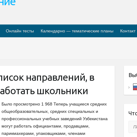
ание
Онлайн тесты
Календарно — тематические планы
Контакт
писок направлений, в
Вы
работать школьники
Было просмотрено 1 968 Теперь учащиеся средних
общеобразовательных, средних специальных и
Что
профессиональных учебных заведений Узбекистана
Пои
могут работать официантами, продавцами,
парикмахерами, упаковщиками, членами