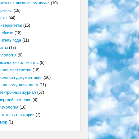
ексты на английском языке
(10)
ермины
(19)
есты
(44)
ниверситеты
(15)
чебники
(18)
читель года
(11)
акты
(17)
илология
(9)
имические элементы
(5)
кола мастерства
(18)
кольная документация
(26)
кольному психологу
(11)
лектронный журнал
(57)
нергосбережение
(4)
тимология
(16)
от день в истории
(7)
мор
(1)