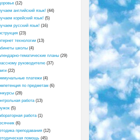
доровье
(12)
зучаем английский язык!
(44)
зучаем корейский язык!
(5)
зучаем русский язык!
(16)
нструкция
(23)
нтернет технологии
(13)
абинеты школы
(4)
алендарно-тематические планы
(29)
лассному руководителю
(37)
ниги
(22)
оммунальные платежи
(4)
омпетенция по предметам
(6)
онкурсы
(28)
онтрольная работа
(13)
ружок
(5)
абораторная работа
(1)
есячник
(6)
етодика преподавания
(12)
етодическая помощь
(45)