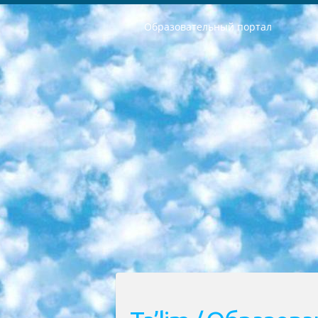
Образовательный портал
РЕСПУБЛИКА УЗБЕКИСТАН МИНИСТРЕРСТВО ДОШКОЛЬНОГО И ШКОЛЬНОГО ОБРАЗОВАНИЯ КОМАНДА в общеобразовательных учреждениях в 2023-2024 учебном году организация и проведение итоговой государственной аттестации обучающихся о Министра дошкольного и школьного образования Республики Узбекистан от 4 марта 2008 года (постановлением Минюста от 20 марта 2008 года № 1778 государственной регистрации) «Итоговое состояние учащихся общего среднего образования на основании положения об утверждении положения об аттестации общего среднего образования выпускной экзамен студентов в образовательных учреждениях в 2023-2024 учебном году В целях организации и прохождения аттестации приказываю: 1. Следующее: перечень предметов, по которым будет проводиться итоговая государственная аттестация и экзамен формы перевода согласно приложению 1; сертификаты международного образца, оценивающие уровень владения иностранными языками перечень согласно приложению 2; 2. Педагогический при специализированных образовательных учреждениях. научно-практический центр квалификации и международной оценки (Д.Давидова) 2024 г. До 25 марта: задания по предметам, по которым будет проводиться итоговая аттестация разработка и утверждение технических условий; итоговая аттестация на основании разработанного предметного задания разработка вопросов по предметам (устно и письменно), экзамен передача; общеобразовательные средние школы и специальные учебные заведения учащиеся выпускных классов школ и интернатов в агентской системе подготовка базы данных экзаменационных материалов и критериев оценки; перевод базы экзаменационных материалов на все языки обучения подать в Республиканский образовательный центр для изготовления; варианты экзаменов на основе разработанных контрольных материалов пусть будут поставлены задачи формирования. 3. Республиканский образовательный центр (Ш.Худайкулов) до 5 апреля 2024 года. до: база данных предоставленных экзаменационных материалов на все языки обучения перевод и экспертиза; для слепых, слабовидящих, глухих, слабослышащих и умственно отсталых детей учащиеся выпускных классов специализированных школ и школ-интернатов база данных экзаменационных материалов на всех преподаваемых языках подготовка критериев оценки; специализированные школы для умственно отсталых детей и технологии для учащихся выпускных классов школ-интернатов разработка соответствующих рекомендаций и критериев проведения ЕГЭ по естествознанию давать задания. 4. Педагогический при специализированных образовательных учреждениях. Научно-практический центр навыков и международной оценки (Д.Давидова), Республи