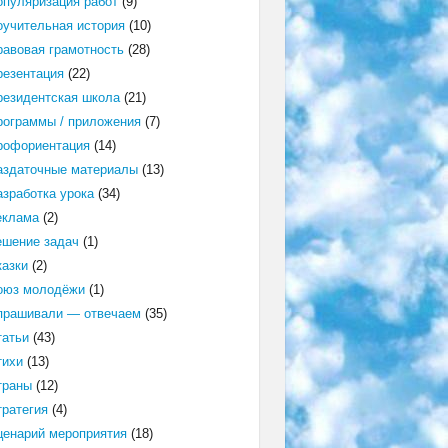
опуляризация работ
(9)
оучительная история
(10)
равовая грамотность
(28)
резентация
(22)
резидентская школа
(21)
рограммы / приложения
(7)
рофориентация
(14)
аздаточные материалы
(13)
азработка урока
(34)
еклама
(2)
ешение задач
(1)
казки
(2)
оюз молодёжи
(1)
прашивали — отвечаем
(35)
татьи
(43)
тихи
(13)
траны
(12)
тратегия
(4)
ценарий мероприятия
(18)