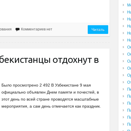
М
Н
Н
Н
ования
Комментариев нет
Читать
Н
Н
О
О
бекистанцы отдохнут в
О
О
О
О
Было просмотрено 2 492 В Узбекистане 9 мая
П
официально объявлен Днем памяти и почестей, в
П
этот день по всей стране проводятся масштабные
П
мероприятия, а сам день отмечается как праздник.
П
П
П