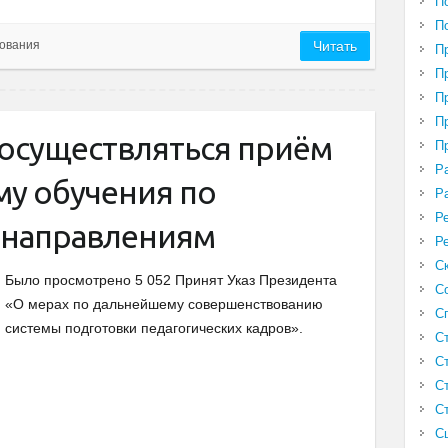
П
П
ования
Читать
П
П
П
П
 осуществляться приём
П
Р
му обучения по
Р
Р
 направлениям
Р
С
Было просмотрено 5 052 Принят Указ Президента
С
«О мерах по дальнейшему совершенствованию
С
системы подготовки педагогических кадров».
С
С
С
С
С