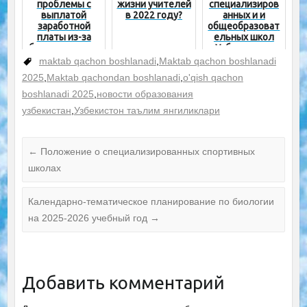
проблемы с
жизни учителей
специализиров
выплатой
в 2022 году?
анных и и
заработной
общеобразоват
платы из-за
ельных школ
безответствен
Узбекистана
ности на
maktab qachon boshlanadi
,
Maktab qachon boshlanadi
местах,
2025
,
Maktab qachondan boshlanadi
,
o'qish qachon
обратитесь
напрямую в
boshlanadi 2025
,
новости образования
финансовый
узбекистан
,
Узбекистон таълим янгиликлари
департамент
МНО
←
Положение о специализированных спортивных
школах
Календарно-тематическое планирование по биологии
на 2025-2026 учебный год
→
Добавить комментарий