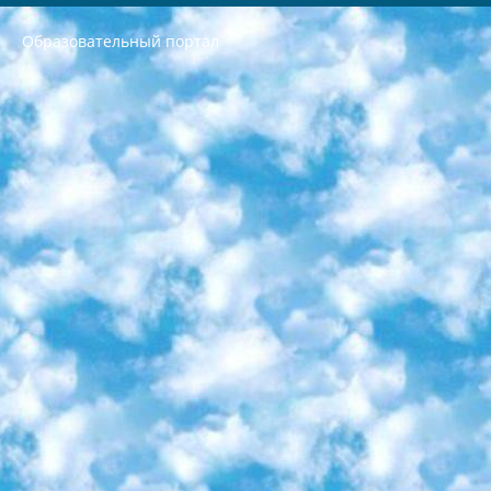
Образовательный портал
РЕСПУБЛИКА УЗБЕКИСТАН МИНИСТРЕРСТВО ДОШКОЛЬНОГО И ШКОЛЬНОГО ОБРАЗОВАНИЯ КОМАНДА в общеобразовательных учреждениях в 2023-2024 учебном году организация и проведение итоговой государственной аттестации обучающихся о Министра дошкольного и школьного образования Республики Узбекистан от 4 марта 2008 года (постановлением Минюста от 20 марта 2008 года № 1778 государственной регистрации) «Итоговое состояние учащихся общего среднего образования на основании положения об утверждении положения об аттестации общего среднего образования выпускной экзамен студентов в образовательных учреждениях в 2023-2024 учебном году В целях организации и прохождения аттестации приказываю: 1. Следующее: перечень предметов, по которым будет проводиться итоговая государственная аттестация и экзамен формы перевода согласно приложению 1; сертификаты международного образца, оценивающие уровень владения иностранными языками перечень согласно приложению 2; 2. Педагогический при специализированных образовательных учреждениях. научно-практический центр квалификации и международной оценки (Д.Давидова) 2024 г. До 25 марта: задания по предметам, по которым будет проводиться итоговая аттестация разработка и утверждение технических условий; итоговая аттестация на основании разработанного предметного задания разработка вопросов по предметам (устно и письменно), экзамен передача; общеобразовательные средние школы и специальные учебные заведения учащиеся выпускных классов школ и интернатов в агентской системе подготовка базы данных экзаменационных материалов и критериев оценки; перевод базы экзаменационных материалов на все языки обучения подать в Республиканский образовательный центр для изготовления; варианты экзаменов на основе разработанных контрольных материалов пусть будут поставлены задачи формирования. 3. Республиканский образовательный центр (Ш.Худайкулов) до 5 апреля 2024 года. до: база данных предоставленных экзаменационных материалов на все языки обучения перевод и экспертиза; для слепых, слабовидящих, глухих, слабослышащих и умственно отсталых детей учащиеся выпускных классов специализированных школ и школ-интернатов база данных экзаменационных материалов на всех преподаваемых языках подготовка критериев оценки; специализированные школы для умственно отсталых детей и технологии для учащихся выпускных классов школ-интернатов разработка соответствующих рекомендаций и критериев проведения ЕГЭ по естествознанию давать задания. 4. Педагогический при специализированных образовательных учреждениях. Научно-практический центр навыков и международной оценки (Д.Давидова), Республика образовательный центр (Худайкулов Ш.) итоговый государственный аттестационный экзамен ориентирован на творческое и логическое мышление при подготовке базы материалов учитывать введение заданий. 5. Следует отметить, что: сертификат государственного образца о знании общеобразовательного предмета и как минимум национальный уровень B1 по предметам на иностранных языках, указанным в Приложении 2. или международно признанный сертификат эквивалентного уровня студенты, изучающие определенный предмет, освобождаются от экзамена; по соответствующим предметам запланирована итоговая государственная аттестация за день до дня, путем жеребьевки Рабочей группой (в письменной форме по предметам, проводимым в форме) из числа сформированных вариантов выбрано 2 варианта; 2 выбранных варианта экзамена анонсированы на официальном сайте министерства и все выпускники по всей стране на основе этих вариантов проводит итоговую государственную аттестацию. 6. Государственное образование учащихся средних общеобразовательных учреждений. знания в соответствии с квалификационными требованиями, которые необходимо приобрести на основании стандартов итоговый (выпускной) контроль для 9 и 11 классов в целях тестирования Экзамены (далее – экзамены) состоят из предметов, перечисленных в приложении 1. будет сделано. 7. Экзамены пройдут с 26 мая по 15 июня 2024 г. (кроме науки физического воспитания). 8. Физическая для учащихся 9 классов общесредних образовательных учреждений. Экзамены по предмету «Образование, квалификация медицина» 1-6 мая 2024 года. сотрудники перевести под присмотр (с отклонениями в физическом или умственном развитии) специализированная школа для детей, школы-интернаты и со сколиозом школы-интернаты санаторного типа для больных детей исключены). 9. Он был слепым, слабовидящим и имел нарушения опорно-двигательного аппарата. экзамены в специализированных школах и интернатах для детей должны проводиться исходя из требований, предъявляемых к общеобразовательным учреждениям (физкультура кроме науки). 10. Специализированная школа для глухих и слабослышащих детей. и экзамены в интернатах и быть реализован в виде письменного теста по математике. 11. Специальность для умственно отсталых детей. Для 9 класса Родной язык и литературное письмо Государственный язык (язык обучения – узбекский). для неклассов) написано Математическое письмо Письменная/устная история Узбекистана Физическое воспитание практично Итоговый контроль Для 11 класса Написание родного языка и литературы (эссе) Математическое письмо Узбекский язык (обучение на узбекском языке) не посещающее общее среднее образование для учреждений)/Образовательное учреждение выбор письменный и устный Иностранный язык письменный/устный Письменная/устная история Узбекистана *По выбору студента:  Химия  Физика  Основы государственного права  География 10 бесплатных образовательных ресурсов - Мы составили подборку онлайн-проектов с интерактивными упражнениями, видеолекциями и статьями. Они помогут вам обрести новые и освежить старые знания бесплатно. 1. «ИНТУИТ» Старейшая образовательная площадка Рунета. Здесь вы найдёте сотни текстовых и видеокурсов на десятки различных тем — от программирования до психологии. Многие курсы подготовлены российскими университетами и крупными международными компаниями вроде Intel и Microsoft. Самостоятельное обучение бесплатное, но желающие могут оплатить услуги персональных наставников. 2. «Смартия» знакомит с актуальными профессиями и подсказывает, как им обучаться. Выбрав заинтересовавшую вас специальность — SMM-специалист, фотограф, веб-дизайнер или другую, — увидите список необходимых для неё умений. Чтобы вы могли освоить их самостоятельно, для каждого умения площадка отображает подборку ссылок на учебные материалы. Хотя «Смартия» ориентируется на русскоязычную аудиторию, часть контента всё же доступна только на английском. 3. «Лекторий Физтеха» Проект Московского физико-технического института (Физтеха). С его помощью вы можете смотреть онлайн серии лекций, записанные на видео в этом вузе. В числе доступных предметов — физика, биология, химия, информационные технологии и другие. К некоторым лекциям администрация ресурса прилагает готовые конспекты, которые можно скачивать в PDF-формате. 4. ITMOcourses Онлайн-площадка Санкт-Петербургского национального исследовательского университета информационных технологий, механики и оптики (ИТМО). Ресурс предоставляет свободный доступ к курсам, разработанным в этом вузе. Каталог материалов разбит на четыре категории: «Оптические системы и технологии», «Приборостроение и робототехника», «Информационные технологии» и «Биотехнологии». Курсы состоят из видеолекций, интерактивных демонстраций и заданий. 5. «КиберЛенинка» Электронная научная библиотека открытого доступа. Каталог площадки регулярно обрастает текстами статей из различных научных изданий. Сгруппированные по журналам и рубрикам публикации можно читать онлайн или скачивать целиком в PDF-формате. Проект нацелен на популяризацию науки за счёт открытого доступа к качественной информации. 6. «ПостНаука» На этом ресурсе публикуют подборки видеолекций, составленные экспертами из разных отраслей и объединённые общими темами. Среди них, к примеру, есть серии «Биоинформатика и геномика», «Культура средневековой Скандинавии» и Cinema Studies о теории кино. Каждая подборка лекций — логически связанная история, рассказанная экспертом от первого лица. Кроме того, на сайте появляются научно-образовательные статьи и тесты на разные темы. 7. «Newочём» Команда проекта «Newочём» отбирает самые интересные тексты из англоязычных СМИ и переводит те из них, за которые голосуют участники сообщества «ВКонтакте». По большей части это научно-популярные статьи. Редакторы придумывают лишь заголовки, в остальном содержание переводов соответствует оригиналам. Полные тексты можно читать прямо в социальной сети. 8. InternetUrok Онлайн-база материалов по основным дисциплинам школьной программы. Информация на сайте структурирована по классам, предметам и темам (урокам). Каждый урок состоит из видеолекций и конспектов. Есть также интерактивные тренажёры и тесты для закрепления пройденного материала. Даже если вы давно окончили школу, возможность повторить программу старших классов всегда может пригодиться. 9. Edutainme Ещё один ресурс об образовании. В отличие от Newtonew, как мне кажется, Edutainme больше ориентируется на представителей индустрии: педагогов, предпринимателей, разработчиков образовательных проектов. Но и любой, кто просто стремится к саморазвитию, найдёт на сайте много полезного и интересного для себя. Например, информацию о новых курсах и образовательных сервисах. 10. Newtonew Онлайн-медиа об образовании и обучении в широком смысле. Авторы Newtonew пишут об инструментах, заведениях, тактиках и стратегиях, которые помогают учить других и получать новые знания самостоятельно. На этой площадке вы найдёте новости, обзоры, аналитические мат