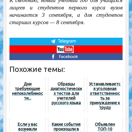
К сведению, новый учебный год для учащихся
лицеев и студентов первого курса вузов
начинается 3 сентября, а для студентов
старших курсов — 8 сентября.
Похожие темы:
Дни
Образцы
Устанавливаетс
требуеющие
диагностически
я уголовная
непоколебимос
х тестов для
ответственнос
ти...
учителей
ть за
русского языка
принуждение к
труду
педагогов
Если у вас
Какие события
Объявлен
возникли
произошли в
ТОП-10