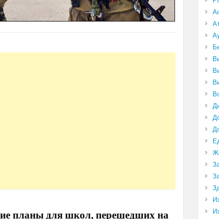
P
А
А
А
Б
В
В
В
В
Д
Д
Д
Е
Ж
З
З
З
И
И
ие планы для школ, перешедших на