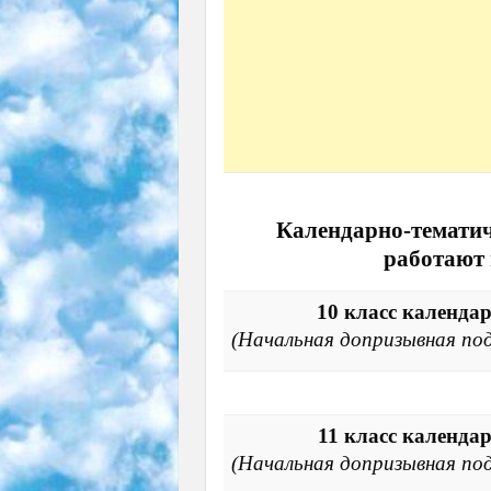
Календарно-тематич
работают 
10 класс календа
(Начальная допризывная подг
11 класс календа
(Начальная допризывная подг