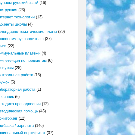
зучаем русский язык!
(16)
нструкция
(23)
нтернет технологии
(13)
абинеты школы
(4)
алендарно-тематические планы
(29)
лассному руководителю
(37)
ниги
(22)
оммунальные платежи
(4)
омпетенция по предметам
(6)
онкурсы
(28)
онтрольная работа
(13)
ружок
(5)
абораторная работа
(1)
есячник
(6)
етодика преподавания
(12)
етодическая помощь
(45)
ониторинг
(12)
адбавка / зарплата
(146)
ациональный сертификат
(37)