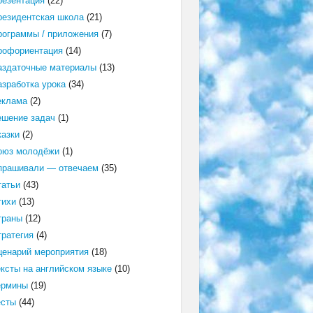
резентация
(22)
резидентская школа
(21)
рограммы / приложения
(7)
рофориентация
(14)
аздаточные материалы
(13)
азработка урока
(34)
еклама
(2)
ешение задач
(1)
казки
(2)
оюз молодёжи
(1)
прашивали — отвечаем
(35)
татьи
(43)
тихи
(13)
траны
(12)
тратегия
(4)
ценарий мероприятия
(18)
ексты на английском языке
(10)
ермины
(19)
есты
(44)