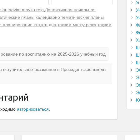
У
alar
,
taqvim mavzu reja
,
Допризывная начальная
У
атические планы
,
календарно тематические планы
У
е планирование
,
ктп
,
ктп днп
,
таквим мавзу режа
,
тақвим
Ф
Ф
Х
Ш
рование по воспитанию на 2025-2026 учебный год
Ш
Ш
а вступительных экзаменов в Президентские школы
Э
Э
Э
Эт
нтарий
Ю
обходимо
авторизоваться
.