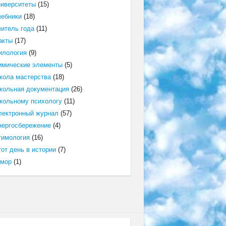
ниверситеты
(15)
чебники
(18)
читель года
(11)
акты
(17)
илология
(9)
имические элементы
(5)
кола мастерства
(18)
кольная документация
(26)
кольному психологу
(11)
лектронный журнал
(57)
нергосбережение
(4)
тимология
(16)
от день в истории
(7)
мор
(1)