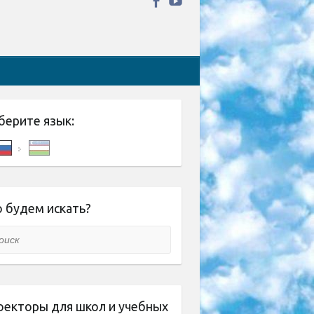
берите язык:
 будем искать?
ск
оекторы для школ и учебных