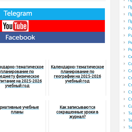
П
П
П
П
Р
Р
Р
Р
С
С
ндарно-тематическое
Календарно-тематическое
С
планирование по
планирование по
едмету физическое
географии на 2025-2026
С
питание на 2025-2026
учебный год
С
учебный год
С
С
С
риативные учебные
Как записываются
планы
сокращенные уроки в
Т
журнал?
Т
Т