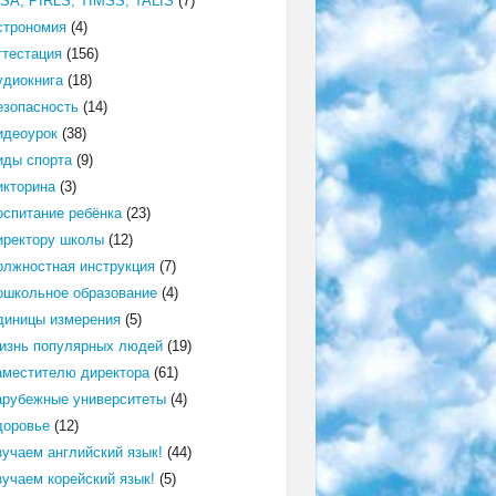
ISA, PIRLS, TIMSS, TALIS
(7)
строномия
(4)
ттестация
(156)
удиокнига
(18)
езопасность
(14)
идеоурок
(38)
иды спорта
(9)
икторина
(3)
оспитание ребёнка
(23)
иректору школы
(12)
олжностная инструкция
(7)
ошкольное образование
(4)
диницы измерения
(5)
изнь популярных людей
(19)
аместителю директора
(61)
арубежные университеты
(4)
доровье
(12)
зучаем английский язык!
(44)
зучаем корейский язык!
(5)