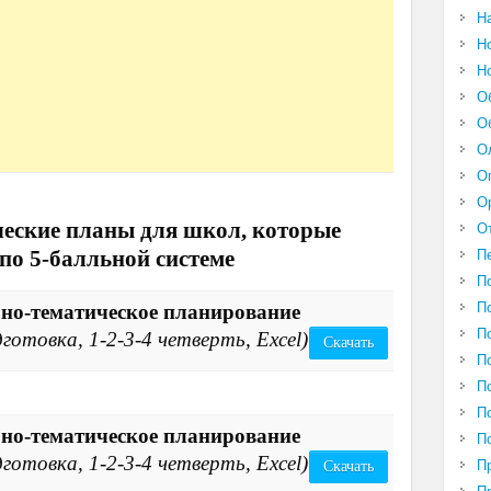
Н
Н
Н
О
О
О
О
О
еские планы для школ, которые
О
по 5-балльной системе
П
П
П
рно-тематическое планирование
П
отовка, 1-2-3-4 четверть, Excel)
Скачать
П
П
П
рно-тематическое планирование
П
отовка, 1-2-3-4 четверть, Excel)
П
Скачать