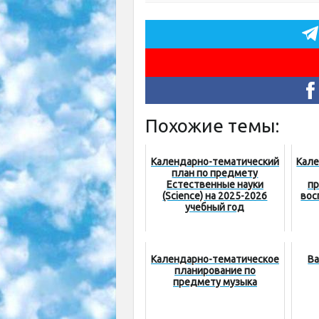
Похожие темы:
Календарнo-тематический
Кале
план по предмету
Естественные науки
пр
(Sciеnсe) на 2025-2026
вос
учебный год
Календарно-тематическое
Ва
планирование по
предмету музыка