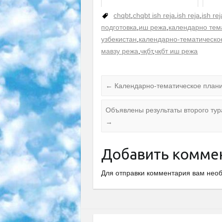
chqbt
,
chqbt ish reja
,
ish reja
,
ish rej
подготовка
,
иш режа
,
календарно тем
узбекистан
,
календарно-тематическо
мавзу режа
,
чқбт
,
чқбт иш режа
←
Календарно-тематическое плани
Объявлены результаты второго тур
→
Добавить комме
Для отправки комментария вам не