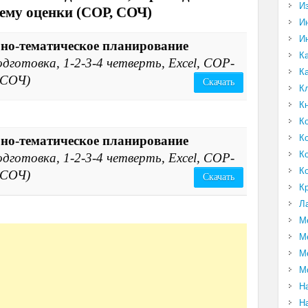
И
тему оценки (СОР, СОЧ)
И
И
рно-тематическое планирование
К
дготовка, 1-2-3-4 четверть, Excel, СОР-
К
СОЧ)
Скачать
К
К
К
К
рно-тематическое планирование
К
дготовка, 1-2-3-4 четверть, Excel, СОР-
К
СОЧ)
Скачать
К
Л
М
М
М
М
Н
Н