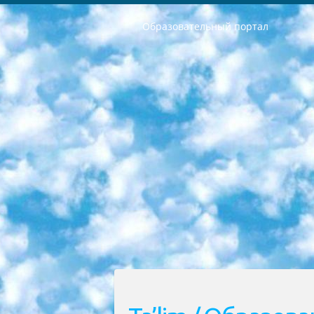
Образовательный портал
РЕСПУБЛИКА УЗБЕКИСТАН МИНИСТРЕРСТВО ДОШКОЛЬНОГО И ШКОЛЬНОГО ОБРАЗОВАНИЯ КОМАНДА в общеобразовательных учреждениях в 2023-2024 учебном году организация и проведение итоговой государственной аттестации обучающихся о Министра дошкольного и школьного образования Республики Узбекистан от 4 марта 2008 года (постановлением Минюста от 20 марта 2008 года № 1778 государственной регистрации) «Итоговое состояние учащихся общего среднего образования на основании положения об утверждении положения об аттестации общего среднего образования выпускной экзамен студентов в образовательных учреждениях в 2023-2024 учебном году В целях организации и прохождения аттестации приказываю: 1. Следующее: перечень предметов, по которым будет проводиться итоговая государственная аттестация и экзамен формы перевода согласно приложению 1; сертификаты международного образца, оценивающие уровень владения иностранными языками перечень согласно приложению 2; 2. Педагогический при специализированных образовательных учреждениях. научно-практический центр квалификации и международной оценки (Д.Давидова) 2024 г. До 25 марта: задания по предметам, по которым будет проводиться итоговая аттестация разработка и утверждение технических условий; итоговая аттестация на основании разработанного предметного задания разработка вопросов по предметам (устно и письменно), экзамен передача; общеобразовательные средние школы и специальные учебные заведения учащиеся выпускных классов школ и интернатов в агентской системе подготовка базы данных экзаменационных материалов и критериев оценки; перевод базы экзаменационных материалов на все языки обучения подать в Республиканский образовательный центр для изготовления; варианты экзаменов на основе разработанных контрольных материалов пусть будут поставлены задачи формирования. 3. Республиканский образовательный центр (Ш.Худайкулов) до 5 апреля 2024 года. до: база данных предоставленных экзаменационных материалов на все языки обучения перевод и экспертиза; для слепых, слабовидящих, глухих, слабослышащих и умственно отсталых детей учащиеся выпускных классов специализированных школ и школ-интернатов база данных экзаменационных материалов на всех преподаваемых языках подготовка критериев оценки; специализированные школы для умственно отсталых детей и технологии для учащихся выпускных классов школ-интернатов разработка соответствующих рекомендаций и критериев проведения ЕГЭ по естествознанию давать задания. 4. Педагогический при специализированных образовательных учреждениях. Научно-практический центр навыков и международной оценки (Д.Давидова), Республи