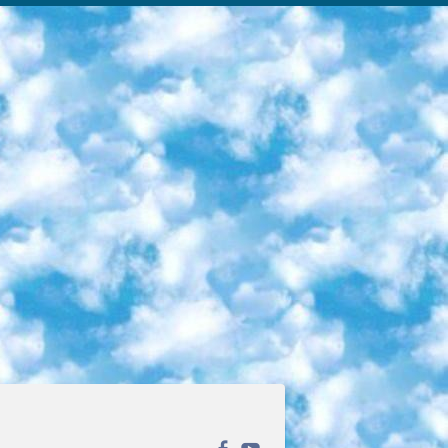
ека открытого доступа. Каталог площадки регулярно обрастает текстами статей из различных научных изданий. Сгруппированные по журналам и рубрикам публикации можно читать онлайн или скачивать целиком в PDF-формате. Проект нацелен на популяризацию науки за счёт открытого доступа к качественной информации. 6. «ПостНаука» На этом ресурсе публикуют подборки видеолекций, составленные экспертами из разных отраслей и объединённые общими темами. Среди них, к примеру, есть серии «Биоинформатика и геномика», «Культура средневековой Скандинавии» и Cinema Studies о теории кино. Каждая подборка лекций — логически связанная история, рассказанная экспертом от первого лица. Кроме того, на сайте появляются научно-образовательные статьи и тесты на разные темы. 7. «Newочём» Команда проекта «Newочём» отбирает самые интересные тексты из англоязычных СМИ и переводит те из них, за которые голосуют участники сообщества «ВКонтакте». По большей части это научно-популярные статьи. Редакторы придумывают лишь заголовки, в остальном содержание переводов соответствует оригиналам. Полные тексты можно читать прямо в социальной сети. 8. InternetUrok Онлайн-база материалов по основным дисциплинам школьной программы. Информация на сайте структурирована по классам, предметам и темам (урокам). Каждый урок состоит из видеолекций и конспектов. Есть также интерактивные тренажёры и тесты для закрепления пройденного материала. Даже если вы давно окончили школу, возможность повторить программу старших классов всегда может пригодиться. 9. Edutainme Ещё один ресурс об образовании. В отличие от Newtonew, как мне кажется, Edutainme больше ориентируется на представителей индустрии: педагогов, предпринимателей, разработчиков образовательных проектов. Но и любой, кто просто стремится к саморазвитию, найдёт на сайте много полезного и интересного для себя. Например, информацию о новых курсах и образовательных сервисах. 10. Newtonew Онлайн-медиа об образовании и обучении в широком смысле. Авторы Newtonew пишут об инструментах, заведениях, тактиках и стратегиях, которые помогают учить других и получать новые знания самостоятельно. На этой площадке вы найдёте новости, обзоры, аналитические мат