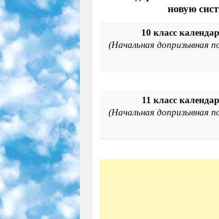
новую сис
10 класс календа
(Начальная допризывная по
11 класс календа
(Начальная допризывная по