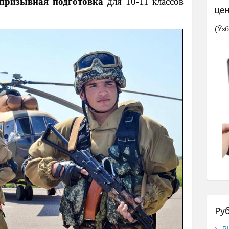
призывная подготовка
для 10-11 классов
це
(Ўзб
Ру