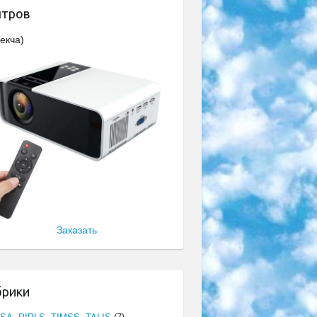
нтров
екча)
Заказать
брики