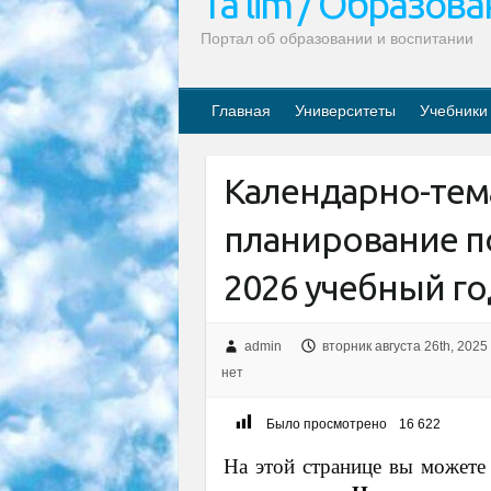
Ta’lim / Образов
Портал об образовании и воспитании
Главная
Университеты
Учебники
Календарно-тем
планирование п
2026 учебный го
admin
вторник августа 26th, 2025
нет
Было просмотрено
16 622
На этой странице вы можете