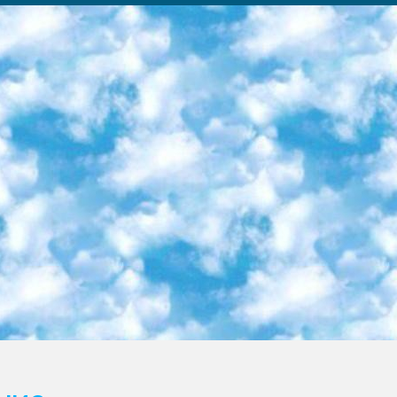
ка образовательный центр (Худайкулов Ш.) итоговый государственный аттестационный экзамен ориентирован на творческое и логическое мышление при подготовке базы материалов учитывать введение заданий. 5. Следует отметить, что: сертификат государственного образца о знании общеобразовательного предмета и как минимум национальный уровень B1 по предметам на иностранных языках, указанным в Приложении 2. или международно признанный сертификат эквивалентного уровня студенты, изучающие определенный предмет, освобождаются от экзамена; по соответствующим предметам запланирована итоговая государственная аттестация за день до дня, путем жеребьевки Рабочей группой (в письменной форме по предметам, проводимым в форме) из числа сформированных вариантов выбрано 2 варианта; 2 выбранных варианта экзамена анонсированы на официальном сайте министерства и все выпускники по всей стране на основе этих вариантов проводит итоговую государственную аттестацию. 6. Государственное образование учащихся средних общеобразовательных учреждений. знания в соответствии с квалификационными требованиями, которые необходимо приобрести на основании стандартов итоговый (выпускной) контроль для 9 и 11 классов в целях тестирования Экзамены (далее – экзамены) состоят из предметов, перечисленных в приложении 1. будет сделано. 7. Экзамены пройдут с 26 мая по 15 июня 2024 г. (кроме науки физического воспитания). 8. Физическая для учащихся 9 классов общесредних образовательных учреждений. Экзамены по предмету «Образование, квалификация медицина» 1-6 мая 2024 года. сотрудники перевести под присмотр (с отклонениями в физическом или умственном развитии) специализированная школа для детей, школы-интернаты и со сколиозом школы-интернаты санаторного типа для больных детей исключены). 9. Он был слепым, слабовидящим и имел нарушения опорно-двигательного аппарата. экзамены в специализированных школах и интернатах для детей должны проводиться исходя из требований, предъявляемых к общеобразовательным учреждениям (физкультура кроме науки). 10. Специализированная школа для глухих и слабослышащих детей. и экзамены в интернатах и быть реализован в виде письменного теста по математике. 11. Специальность для умственно отсталых детей. Для 9 класса Родной язык и литературное письмо Государственный язык (язык обучения – узбекский). для неклассов) написано Математическое письмо Письменная/устная история Узбекистана Физическое воспитание практично Итоговый контроль Для 11 класса Написание родного языка и литературы (эссе) Математическое письмо Узбекский язык (обучение на узбекском языке) не посещающее общее среднее образование для учреждений)/Образовательное учреждение выбор письменный и устный Иностранный язык письменный/устный Письменная/устная история Узбекистана *По выбору студента:  Химия  Физика  Основы государственного права  География 10 бесплатных образовательных ресурсов - Мы составили подборку онлайн-проектов с интерактивными упражнениями, видеолекциями и статьями. Они помогут вам обрести новые и освежить старые знания бесплатно. 1. «ИНТУИТ» Старейшая образовательная площадка Рунета. Здесь вы найдёте сотни текстовых и видеокурсов на десятки различных тем — от программирования до психологии. Многие курсы подготовлены российскими университетами и крупными международными компаниями вроде Intel и Microsoft. Самостоятельное обучение бесплатное, но желающие могут оплатить услуги персональных наставников. 2. «Смартия» знакомит с актуальными профессиями и подсказывает, как им обучаться. Выбрав заинтересовавшую вас специальность — SMM-специалист, фотограф, веб-дизайнер или другую, — увидите список необходимых для неё умений. Чтобы вы могли освоить их самостоятельно, для каждого умения площадка отображает подборку ссылок на учебные материалы. Хотя «Смартия» ориентируется на русскоязычную аудиторию, часть контента всё же доступна только на английском. 3. «Лекторий Физтеха» Проект Московского физико-технического института (Физтеха). С его помощью вы можете смотреть онлайн серии лекций, записанные на видео в этом вузе. В числе доступных предметов — физика, биология, химия, информационные технологии и другие. К некоторым лекциям администрация ресурса прилагает готовые конспекты, которые можно скачивать в PDF-формате. 4. ITMOcourses Онлайн-площадка Санкт-Петербургского национального исследовательского университета информационных технологий, механики и оптики (ИТМО). Ресурс предоставляет свободный доступ к курсам, разработанным в этом вузе. Каталог материалов разбит на четыре категории: «Оптические системы и технологии», «Приборостроение и робототехника», «Информационные технологии» и «Биотехнологии». Курсы состоят из видеолекций, интерактивных демонстраций и заданий. 5. «КиберЛенинка» Электронная научная библиот