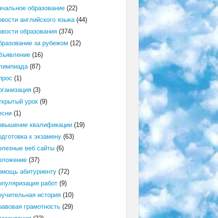
ачальное образование
(22)
овости английского языка
(44)
овости образования
(374)
бразование за рубежом
(12)
бъявление
(16)
лимпиада
(87)
прос
(1)
рганизация
(3)
ткрытый урок
(9)
есни
(1)
овышение квалификации
(19)
одготовка к экзамену
(63)
олезные веб сайты
(6)
оложение
(37)
омощь абитуриенту
(72)
опуляризация работ
(9)
оучительная история
(10)
равовая грамотность
(29)