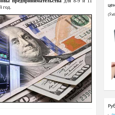
овы предпринимательства
для 8-9 и 11
це
й год.
(Ўзб
Ру