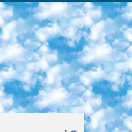
ека открытого доступа. Каталог площадки регулярно обрастает текстами статей из различных научных изданий. Сгруппированные по журналам и рубрикам публикации можно читать онлайн или скачивать целиком в PDF-формате. Проект нацелен на популяризацию науки за счёт открытого доступа к качественной информации. 6. «ПостНаука» На этом ресурсе публикуют подборки видеолекций, составленные экспертами из разных отраслей и объединённые общими темами. Среди них, к примеру, есть серии «Биоинформатика и геномика», «Культура средневековой Скандинавии» и Cinema Studies о теории кино. Каждая подборка лекций — логически связанная история, рассказанная экспертом от первого лица. Кроме того, на сайте появляются научно-образовательные статьи и тесты на разные темы. 7. «Newочём» Команда проекта «Newочём» отбирает самые интересные тексты из англоязычных СМИ и переводит те из них, за которые голосуют участники сообщества «ВКонтакте». По большей части это научно-популярные статьи. Редакторы придумывают лишь заголовки, в остальном содержание переводов соответствует оригиналам. Полные тексты можно читать прямо в социальной сети. 8. InternetUrok Онлайн-база материалов по основным дисциплинам школьной программы. Информация на сайте структурирована по классам, предметам и темам (урокам). Каждый урок состоит из видеолекций и конспектов. Есть также интерактивные тренажёры и тесты для закрепления пройденного материала. Даже если вы давно окончили школу, возможность повторить программу старших классов всегда может пригодиться. 9. Edutainme Ещё один ресурс об образовании. В отличие от Newtonew, как мне кажется, Edutainme больше ориентируется на представителей индустрии: педагогов, предпринимателей, разработчиков образовательных проектов. Но и любой, кто просто стремится к саморазвитию, найдёт на сайте много полезного и интересного для себя. Например, информацию о новых курсах и образовательных сервисах. 10. Newtonew Онлайн-медиа об образовании и обучении в широком смысле. Авторы Newtonew пишут об инструментах, заведениях, тактиках и стратегиях, которые помогают учить других и получать новые знания самостоятельно. На этой площадке вы найдёте новости, обзоры, аналитические мат