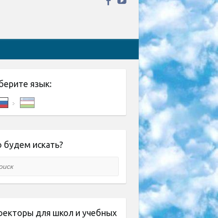
берите язык:
 будем искать?
ск
оекторы для школ и учебных