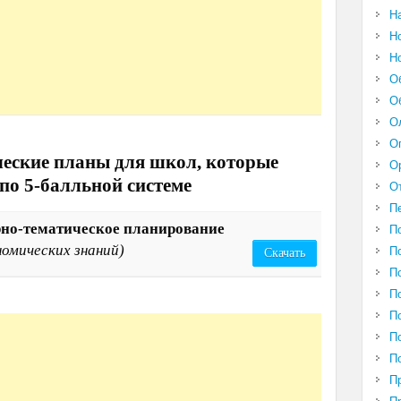
Н
Н
Н
О
О
О
О
еские планы для школ, которые
О
по 5-балльной системе
О
П
рно-тематическое планирование
П
номических знаний)
П
Скачать
П
П
П
П
П
П