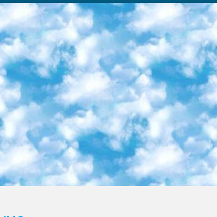
ка образовательный центр (Худайкулов Ш.) итоговый государственный аттестационный экзамен ориентирован на творческое и логическое мышление при подготовке базы материалов учитывать введение заданий. 5. Следует отметить, что: сертификат государственного образца о знании общеобразовательного предмета и как минимум национальный уровень B1 по предметам на иностранных языках, указанным в Приложении 2. или международно признанный сертификат эквивалентного уровня студенты, изучающие определенный предмет, освобождаются от экзамена; по соответствующим предметам запланирована итоговая государственная аттестация за день до дня, путем жеребьевки Рабочей группой (в письменной форме по предметам, проводимым в форме) из числа сформированных вариантов выбрано 2 варианта; 2 выбранных варианта экзамена анонсированы на официальном сайте министерства и все выпускники по всей стране на основе этих вариантов проводит итоговую государственную аттестацию. 6. Государственное образование учащихся средних общеобразовательных учреждений. знания в соответствии с квалификационными требованиями, которые необходимо приобрести на основании стандартов итоговый (выпускной) контроль для 9 и 11 классов в целях тестирования Экзамены (далее – экзамены) состоят из предметов, перечисленных в приложении 1. будет сделано. 7. Экзамены пройдут с 26 мая по 15 июня 2024 г. (кроме науки физического воспитания). 8. Физическая для учащихся 9 классов общесредних образовательных учреждений. Экзамены по предмету «Образование, квалификация медицина» 1-6 мая 2024 года. сотрудники перевести под присмотр (с отклонениями в физическом или умственном развитии) специализированная школа для детей, школы-интернаты и со сколиозом школы-интернаты санаторного типа для больных детей исключены). 9. Он был слепым, слабовидящим и имел нарушения опорно-двигательного аппарата. экзамены в специализированных школах и интернатах для детей должны проводиться исходя из требований, предъявляемых к общеобразовательным учреждениям (физкультура кроме науки). 10. Специализированная школа для глухих и слабослышащих детей. и экзамены в интернатах и быть реализован в виде письменного теста по математике. 11. Специальность для умственно отсталых детей. Для 9 класса Родной язык и литературное письмо Государственный язык (язык обучения – узбекский). для неклассов) написано Математическое письмо Письменная/устная история Узбекистана Физическое воспитание практично Итоговый контроль Для 11 класса Написание родного языка и литературы (эссе) Математическое письмо Узбекский язык (обучение на узбекском языке) не посещающее общее среднее образование для учреждений)/Образовательное учреждение выбор письменный и устный Иностранный язык письменный/устный Письменная/устная история Узбекистана *По выбору студента:  Химия  Физика  Основы государственного права  География 10 бесплатных образовательных ресурсов - Мы составили подборку онлайн-проектов с интерактивными упражнениями, видеолекциями и статьями. Они помогут вам обрести новые и освежить старые знания бесплатно. 1. «ИНТУИТ» Старейшая образовательная площадка Рунета. Здесь вы найдёте сотни текстовых и видеокурсов на десятки различных тем — от программирования до психологии. Многие курсы подготовлены российскими университетами и крупными международными компаниями вроде Intel и Microsoft. Самостоятельное обучение бесплатное, но желающие могут оплатить услуги персональных наставников. 2. «Смартия» знакомит с актуальными профессиями и подсказывает, как им обучаться. Выбрав заинтересовавшую вас специальность — SMM-специалист, фотограф, веб-дизайнер или другую, — увидите список необходимых для неё умений. Чтобы вы могли освоить их самостоятельно, для каждого умения площадка отображает подборку ссылок на учебные материалы. Хотя «Смартия» ориентируется на русскоязычную аудиторию, часть контента всё же доступна только на английском. 3. «Лекторий Физтеха» Проект Московского физико-технического института (Физтеха). С его помощью вы можете смотреть онлайн серии лекций, записанные на видео в этом вузе. В числе доступных предметов — физика, биология, химия, информационные технологии и другие. К некоторым лекциям администрация ресурса прилагает готовые конспекты, которые можно скачивать в PDF-формате. 4. ITMOcourses Онлайн-площадка Санкт-Петербургского национального исследовательского университета информационных технологий, механики и оптики (ИТМО). Ресурс предоставляет свободный доступ к курсам, разработанным в этом вузе. Каталог материалов разбит на четыре категории: «Оптические системы и технологии», «Приборостроение и робототехника», «Информационные технологии» и «Биотехнологии». Курсы состоят из видеолекций, интерактивных демонстраций и заданий. 5. «КиберЛенинка» Электронная научная библиот