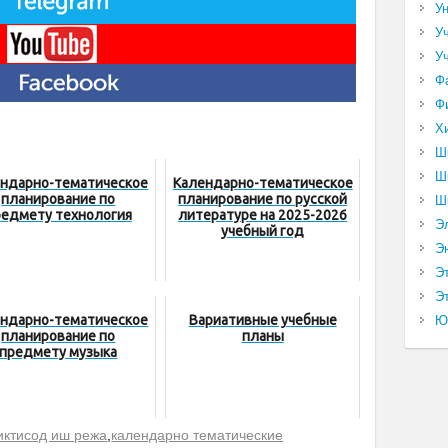
У
У
У
Ф
Ф
Х
Ш
Ш
ндарно-тематическое
Календарно-тематическое
планирование по
планирование по русской
Ш
редмету технология
литературе на 2025-2026
Э
учебный год
Э
Э
Эт
ндарно-тематическое
Вариативные учебные
Ю
планирование по
планы
предмету музыка
иктисод иш режа
,
календарно тематические