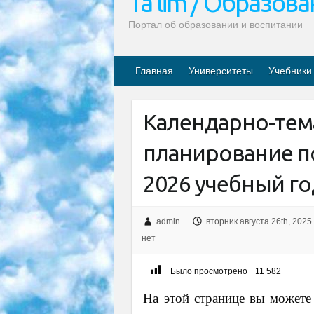
Ta’lim / Образов
Портал об образовании и воспитании
Главная
Университеты
Учебники
Календарно-тем
планирование по
2026 учебный го
admin
вторник августа 26th, 2025
нет
Было просмотрено
11 582
На этой странице вы можете 