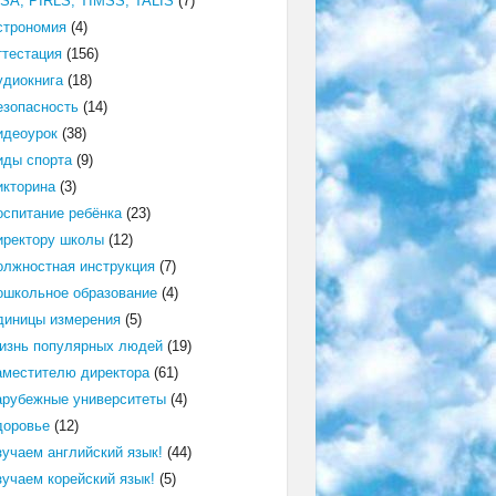
ISA, PIRLS, TIMSS, TALIS
(7)
строномия
(4)
ттестация
(156)
удиокнига
(18)
езопасность
(14)
идеоурок
(38)
иды спорта
(9)
икторина
(3)
оспитание ребёнка
(23)
иректору школы
(12)
олжностная инструкция
(7)
ошкольное образование
(4)
диницы измерения
(5)
изнь популярных людей
(19)
аместителю директора
(61)
арубежные университеты
(4)
доровье
(12)
зучаем английский язык!
(44)
зучаем корейский язык!
(5)