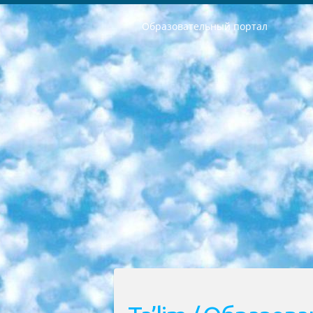
Образовательный портал
РЕСПУБЛИКА УЗБЕКИСТАН МИНИСТРЕРСТВО ДОШКОЛЬНОГО И ШКОЛЬНОГО ОБРАЗОВАНИЯ КОМАНДА в общеобразовательных учреждениях в 2023-2024 учебном году организация и проведение итоговой государственной аттестации обучающихся о Министра дошкольного и школьного образования Республики Узбекистан от 4 марта 2008 года (постановлением Минюста от 20 марта 2008 года № 1778 государственной регистрации) «Итоговое состояние учащихся общего среднего образования на основании положения об утверждении положения об аттестации общего среднего образования выпускной экзамен студентов в образовательных учреждениях в 2023-2024 учебном году В целях организации и прохождения аттестации приказываю: 1. Следующее: перечень предметов, по которым будет проводиться итоговая государственная аттестация и экзамен формы перевода согласно приложению 1; сертификаты международного образца, оценивающие уровень владения иностранными языками перечень согласно приложению 2; 2. Педагогический при специализированных образовательных учреждениях. научно-практический центр квалификации и международной оценки (Д.Давидова) 2024 г. До 25 марта: задания по предметам, по которым будет проводиться итоговая аттестация разработка и утверждение технических условий; итоговая аттестация на основании разработанного предметного задания разработка вопросов по предметам (устно и письменно), экзамен передача; общеобразовательные средние школы и специальные учебные заведения учащиеся выпускных классов школ и интернатов в агентской системе подготовка базы данных экзаменационных материалов и критериев оценки; перевод базы экзаменационных материалов на все языки обучения подать в Республиканский образовательный центр для изготовления; варианты экзаменов на основе разработанных контрольных материалов пусть будут поставлены задачи формирования. 3. Республиканский образовательный центр (Ш.Худайкулов) до 5 апреля 2024 года. до: база данных предоставленных экзаменационных материалов на все языки обучения перевод и экспертиза; для слепых, слабовидящих, глухих, слабослышащих и умственно отсталых детей учащиеся выпускных классов специализированных школ и школ-интернатов база данных экзаменационных материалов на всех преподаваемых языках подготовка критериев оценки; специализированные школы для умственно отсталых детей и технологии для учащихся выпускных классов школ-интернатов разработка соответствующих рекомендаций и критериев проведения ЕГЭ по естествознанию давать задания. 4. Педагогический при специализированных образовательных учреждениях. Научно-практический центр навыков и международной оценки (Д.Давидова), Республи