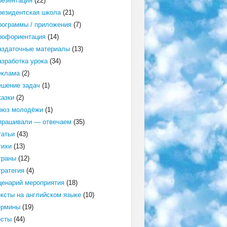
резентация
(22)
резидентская школа
(21)
рограммы / приложения
(7)
рофориентация
(14)
аздаточные материалы
(13)
азработка урока
(34)
еклама
(2)
ешение задач
(1)
казки
(2)
оюз молодёжи
(1)
прашивали — отвечаем
(35)
татьи
(43)
тихи
(13)
траны
(12)
тратегия
(4)
ценарий мероприятия
(18)
ексты на английском языке
(10)
ермины
(19)
есты
(44)