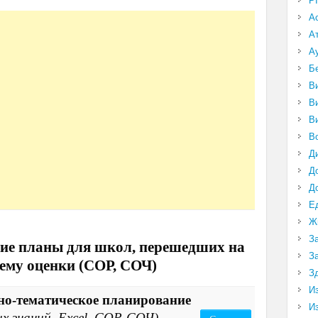
P
А
А
А
Б
В
В
В
В
Д
Д
Д
Е
Ж
З
ие планы для школ, перешедших на
З
тему оценки (СОР, СОЧ)
З
И
рно-тематическое планирование
И
х знаний, Excel, СОР-СОЧ)