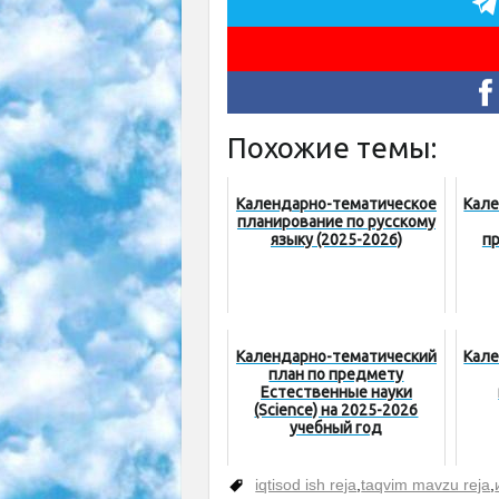
Похожие темы:
Календарно-тематическое
Кале
планирование по русскому
языку (2025-2026)
п
Календарнo-тематический
Кале
план по предмету
Естественные науки
(Sciеnсe) на 2025-2026
учебный год
iqtisod ish reja
,
taqvim mavzu reja
,