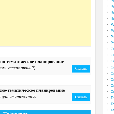
П
П
П
П
Р
Р
Р
Р
С
С
С
рно-тематическое планирование
С
номических знаний)
Скачать
С
С
С
арно-тематическое планирование
С
дпринимательства)
Скачать
Т
Т
Т