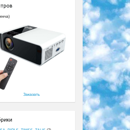
нтров
екча)
Заказать
брики