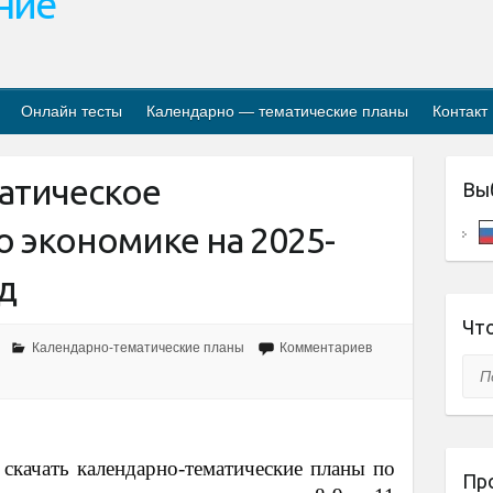
ание
Онлайн тесты
Календарно — тематические планы
Контакт
атическое
Вы
 экономике на 2025-
д
Что
Календарно-тематические планы
Комментариев
Пои
скачать календарно-тематические планы по
Пр