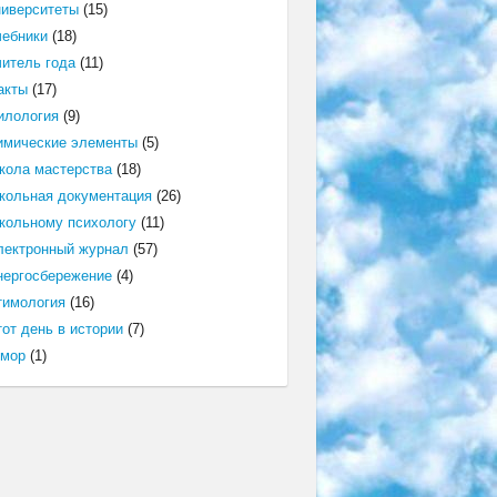
ниверситеты
(15)
чебники
(18)
читель года
(11)
акты
(17)
илология
(9)
имические элементы
(5)
кола мастерства
(18)
кольная документация
(26)
кольному психологу
(11)
лектронный журнал
(57)
нергосбережение
(4)
тимология
(16)
от день в истории
(7)
мор
(1)