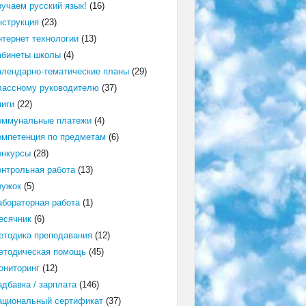
зучаем русский язык!
(16)
нструкция
(23)
нтернет технологии
(13)
абинеты школы
(4)
алендарно-тематические планы
(29)
лассному руководителю
(37)
ниги
(22)
оммунальные платежи
(4)
омпетенция по предметам
(6)
онкурсы
(28)
онтрольная работа
(13)
ружок
(5)
абораторная работа
(1)
есячник
(6)
етодика преподавания
(12)
етодическая помощь
(45)
ониторинг
(12)
адбавка / зарплата
(146)
ациональный сертификат
(37)