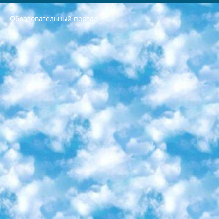
Образовательный портал
РЕСПУБЛИКА УЗБЕКИСТАН МИНИСТРЕРСТВО ДОШКОЛЬНОГО И ШКОЛЬНОГО ОБРАЗОВАНИЯ КОМАНДА в общеобразовательных учреждениях в 2023-2024 учебном году организация и проведение итоговой государственной аттестации обучающихся о Министра дошкольного и школьного образования Республики Узбекистан от 4 марта 2008 года (постановлением Минюста от 20 марта 2008 года № 1778 государственной регистрации) «Итоговое состояние учащихся общего среднего образования на основании положения об утверждении положения об аттестации общего среднего образования выпускной экзамен студентов в образовательных учреждениях в 2023-2024 учебном году В целях организации и прохождения аттестации приказываю: 1. Следующее: перечень предметов, по которым будет проводиться итоговая государственная аттестация и экзамен формы перевода согласно приложению 1; сертификаты международного образца, оценивающие уровень владения иностранными языками перечень согласно приложению 2; 2. Педагогический при специализированных образовательных учреждениях. научно-практический центр квалификации и международной оценки (Д.Давидова) 2024 г. До 25 марта: задания по предметам, по которым будет проводиться итоговая аттестация разработка и утверждение технических условий; итоговая аттестация на основании разработанного предметного задания разработка вопросов по предметам (устно и письменно), экзамен передача; общеобразовательные средние школы и специальные учебные заведения учащиеся выпускных классов школ и интернатов в агентской системе подготовка базы данных экзаменационных материалов и критериев оценки; перевод базы экзаменационных материалов на все языки обучения подать в Республиканский образовательный центр для изготовления; варианты экзаменов на основе разработанных контрольных материалов пусть будут поставлены задачи формирования. 3. Республиканский образовательный центр (Ш.Худайкулов) до 5 апреля 2024 года. до: база данных предоставленных экзаменационных материалов на все языки обучения перевод и экспертиза; для слепых, слабовидящих, глухих, слабослышащих и умственно отсталых детей учащиеся выпускных классов специализированных школ и школ-интернатов база данных экзаменационных материалов на всех преподаваемых языках подготовка критериев оценки; специализированные школы для умственно отсталых детей и технологии для учащихся выпускных классов школ-интернатов разработка соответствующих рекомендаций и критериев проведения ЕГЭ по естествознанию давать задания. 4. Педагогический при специализированных образовательных учреждениях. Научно-практический центр навыков и международной оценки (Д.Давидова), Республика образовательный центр (Худайкулов Ш.) итоговый государственный аттестационный экзамен ориентирован на творческое и логическое мышление при подготовке базы материалов учитывать введение заданий. 5. Следует отметить, что: сертификат государственного образца о знании общеобразовательного предмета и как минимум национальный уровень B1 по предметам на иностранных языках, указанным в Приложении 2. или международно признанный сертификат эквивалентного уровня студенты, изучающие определенный предмет, освобождаются от экзамена; по соответствующим предметам запланирована итоговая государственная аттестация за день до дня, путем жеребьевки Рабочей группой (в письменной форме по предметам, проводимым в форме) из числа сформированных вариантов выбрано 2 варианта; 2 выбранных варианта экзамена анонсированы на официальном сайте министерства и все выпускники по всей стране на основе этих вариантов проводит итоговую государственную аттестацию. 6. Государственное образование учащихся средних общеобразовательных учреждений. знания в соответствии с квалификационными требованиями, которые необходимо приобрести на основании стандартов итоговый (выпускной) контроль для 9 и 11 классов в целях тестирования Экзамены (далее – экзамены) состоят из предметов, перечисленных в приложении 1. будет сделано. 7. Экзамены пройдут с 26 мая по 15 июня 2024 г. (кроме науки физического воспитания). 8. Физическая для учащихся 9 классов общесредних образовательных учреждений. Экзамены по предмету «Образование, квалификация медицина» 1-6 мая 2024 года. сотрудники перевести под присмотр (с отклонениями в физическом или умственном развитии) специализированная школа для детей, школы-интернаты и со сколиозом школы-интернаты санаторного типа для больных детей исключены). 9. Он был слепым, слабовидящим и имел нарушения опорно-двигательного аппарата. экзамены в специализированных школах и интернатах для детей должны проводиться исходя из требований, предъявляемых к общеобразовательным учреждениям (физкультура кроме науки). 10. Специализированная школа для глухих и слабослышащих детей. и экзамены в интернатах и быть реализован в виде письменного теста по математике. 11. Специальность для умственно отсталых детей. Для 9 класса Родной язык и литературное письмо Государственный язык (язык обучения – узбекский). для неклассов) написано Математическое письмо Письменная/устная история Узбекистана Физическое воспитание практично Итоговый контроль Для 11 класса Написание родного языка и литературы (эссе) Математическое письмо Узбекский язык (обучение на узбекском языке) не посещающее общее среднее образование для учреждений)/Образовательное учреждение выбор письменный и устный Иностранный язык письменный/устный Письменная/устная история Узбекистана *По выбору студента:  Химия  Физика  Основы государственного права  География 10 бесплатных образовательных ресурсов - Мы составили подборку онлайн-проектов с интерактивными упражнениями, видеолекциями и статьями. Они помогут вам обрести новые и освежить старые знания бесплатно. 1. «ИНТУИТ» Старейшая образовательная площадка Рунета. Здесь вы найдёте сотни текстовых и видеокурсов на десятки различных тем — от программирования до психологии. Многие курсы подготовлены российскими университетами и крупными международными компаниями вроде Intel и Microsoft. Самостоятельное обучение бесплатное, но желающие могут оплатить услуги персональных наставников. 2. «Смартия» знакомит с актуальными профессиями и подсказывает, как им обучаться. Выбрав заинтересовавшую вас специальность — SMM-специалист, фотограф, веб-дизайнер или другую, — увидите список необходимых для неё умений. Чтобы вы могли освоить их самостоятельно, для каждого умения площадка отображает подборку ссылок на учебные материалы. Хотя «Смартия» ориентируется на русскоязычную аудиторию, часть контента всё же доступна только на английском. 3. «Лекторий Физтеха» Проект Московского физико-технического института (Физтеха). С его помощью вы можете смотреть онлайн серии лекций, записанные на видео в этом вузе. В числе доступных предметов — физика, биология, химия, информационные технологии и другие. К некоторым лекциям администрация ресурса прилагает готовые конспекты, которые можно скачивать в PDF-формате. 4. ITMOcourses Онлайн-площадка Санкт-Петербургского национального исследовательского университета информационных технологий, механики и оптики (ИТМО). Ресурс предоставляет свободный доступ к курсам, разработанным в этом вузе. Каталог материалов разбит на четыре категории: «Оптические системы и технологии», «Приборостроение и робототехника», «Информационные технологии» и «Биотехнологии». Курсы состоят из видеолекций, интерактивных демонстраций и заданий. 5. «КиберЛенинка» Электронная научная библиотека открытого доступа. Каталог площадки регулярно обрастает текстами статей из различных научных изданий. Сгруппированные по журналам и рубрикам публикации можно читать онлайн или скачивать целиком в PDF-формате. Проект нацелен на популяризацию науки за счёт открытого доступа к качественной информации. 6. «ПостНаука» На этом ресурсе публикуют подборки видеолекций, составленные экспертами из разных отраслей и объединённые общими темами. Среди них, к примеру, есть серии «Биоинформатика и геномика», «Культура средневековой Скандинавии» и Cinema Studies о теории кино. Каждая подборка лекций — логически связанная история, рассказанная экспертом от первого лица. Кроме того, на сайте появляются научно-образовательные статьи и тесты на разные темы. 7. «Newочём» Команда проекта «Newочём» отбирает самые интересные тексты из англоязычных СМИ и переводит те из них, за которые голосуют участники сообщества «ВКонтакте». По большей части это научно-популярные статьи. Редакторы придумывают лишь заголовки, в остальном содержание переводов соответствует оригиналам. Полные тексты можно читать прямо в социальной сети. 8. InternetUrok Онлайн-база материалов по основным дисциплинам школьной программы. Информация на сайте структурирована по классам, предметам и темам (урокам). Каждый урок состоит из видеолекций и конспектов. Есть также интерактивные тренажёры и тесты для закрепления пройденного материала. Даже если вы давно окончили школу, возможность повторить программу старших классов всегда может пригодиться. 9. Edutainme Ещё один ресурс об образовании. В отличие от Newtonew, как мне кажется, Edutainme больше ориентируется на представителей индустрии: педагогов, предпринимателей, разработчиков образовательных проектов. Но и любой, кто просто стремится к саморазвитию, найдёт на сайте много полезного и интересного для себя. Например, информацию о новых курсах и образовательных сервисах. 10. Newtonew Онлайн-медиа об образовании и обучении в широком смысле. Авторы Newtonew пишут об инструментах, заведениях, тактиках и стратегиях, которые помогают учить других и получать новые знания самостоятельно. На этой площадке вы найдёте новости, обзоры, аналитические мат