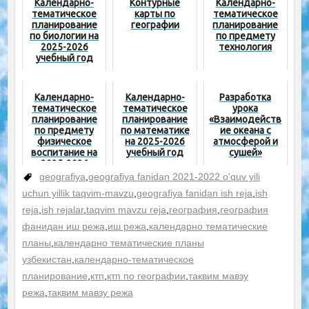
Календарно-
Контурные
Календарно-
тематическое
карты по
тематическое
планирование
географии
планирование
по биологии на
по предмету
2025-2026
технология
учебный год
Календарно-
Календарно-
Разработка
тематическое
тематическое
урока
планирование
планирование
«Взаимодейств
по предмету
по математике
ие океана с
физическое
на 2025-2026
атмосферой и
воспитание на
учебный год
сушей»
2025-2026
учебный год
geografiya
,
geografiya fanidan 2021-2022 o'quv yili
uchun yillik taqvim-mavzu
,
geografiya fanidan ish reja
,
ish
reja
,
ish rejalar
,
taqvim mavzu reja
,
география
,
география
фанидан иш режа
,
иш режа
,
календарно тематические
планы
,
календарно тематические планы
узбекистан
,
календарно-тематическое
планирование
,
ктп
,
ктп по географии
,
таквим мавзу
режа
,
тақвим мавзу режа