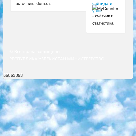
источник: idum.uz
© Все права защищены
РЕСПУБЛИКА УЗБЕКИСТАН МИНИСТРЕРСТВО ДОШКОЛЬНОГО И ШКОЛЬНОГО ОБРАЗОВАНИЯ КОМАНДА в общеобразовательных учреждениях в 2023-2024 учебном году организация и проведение итоговой государственной аттестации обучающихся о Министра дошкольного и школьного образования Республики Узбекистан от 4 марта 2008 года (постановлением Минюста от 20 марта 2008 года № 1778 государственной регистрации) «Итоговое состояние учащихся общего среднего образования на основании положения об утверждении положения об аттестации общего среднего образования выпускной экзамен студентов в образовательных учреждениях в 2023-2024 учебном году В целях организации и прохождения аттестации приказываю: 1. Следующее: перечень предметов, по которым будет проводиться итоговая государственная аттестация и экзамен формы перевода согласно приложению 1; сертификаты международного образца, оценивающие уровень владения иностранными языками перечень согласно приложению 2; 2. Педагогический при специализированных образовательных учреждениях. научно-практический центр квалификации и международной оценки (Д.Давидова) 2024 г. До 25 марта: задания по предметам, по которым будет проводиться итоговая аттестация разработка и утверждение технических условий; итоговая аттестация на основании разработанного предметного задания разработка вопросов по предметам (устно и письменно), экзамен передача; общеобразовательные средние школы и специальные учебные заведения учащиеся выпускных классов школ и интернатов в агентской системе подготовка базы данных экзаменационных материалов и критериев оценки; перевод базы экзаменационных материалов на все языки обучения подать в Республиканский образовательный центр для изготовления; варианты экзаменов на основе разработанных контрольных материалов пусть будут поставлены задачи формирования. 3. Республиканский образовательный центр (Ш.Худайкулов) до 5 апреля 2024 года. до: база данных предоставленных экзаменационных материалов на все языки обучения перевод и экспертиза; для слепых, слабовидящих, глухих, слабослышащих и умственно отсталых детей учащиеся выпускных классов специализированных школ и школ-интернатов база данных экзаменационных материалов на всех преподаваемых языках подготовка критериев оценки; специализированные школы для умственно отсталых детей и технологии для учащихся выпускных классов школ-интернатов разработка соответствующих рекомендаций и критериев проведения ЕГЭ по естествознанию давать задания. 4. Педагогический при специализированных образовательных учреждениях. Научно-практический центр навыков и международной оценки (Д.Давидова), Республика образовательный центр (Худайкулов Ш.) итоговый государственный аттестационный экзамен ориентирован на творческое и логическое мышление при подготовке базы материалов учитывать введение заданий. 5. Следует отметить, что: сертификат государственного образца о знании общеобразовательного предмета и как минимум национальный уровень B1 по предметам на иностранных языках, указанным в Приложении 2. или международно признанный сертификат эквивалентного уровня студенты, изучающие определенный предмет, освобождаются от экзамена; по соответствующим предметам запланирована итоговая государственная аттестация за день до дня, путем жеребьевки Рабочей группой (в письменной форме по предметам, проводимым в форме) из числа сформированных вариантов выбрано 2 варианта; 2 выбранных варианта экзамена анонсированы на официальном сайте министерства и все выпускники по всей стране на основе этих вариантов проводит итоговую государственную аттестацию. 6. Государственное образование учащихся средних общеобразовательных учреждений. знания в соответствии с квалификационными требованиями, которые необходимо приобрести на основании стандартов итоговый (выпускной) контроль для 9 и 11 классов в целях тестирования Экзамены (далее – экзамены) состоят из предметов, перечисленных в приложении 1. будет сделано. 7. Экзамены пройдут с 26 мая по 15 июня 2024 г. (кроме науки физического воспитания). 8. Физическая для учащихся 9 классов общесредних образовательных учреждений. Экзамены по предмету «Образование, квалификация медицина» 1-6 мая 2024 года. сотрудники перевести под присмотр (с отклонениями в физическом или умственном развитии) специализированная школа для детей, школы-интернаты и со сколиозом школы-интернаты санаторного типа для больных детей исключены). 9. Он был слепым, слабовидящим и имел нарушения опорно-двигательного аппарата. экзамены в специализированных школах и интернатах для детей должны проводиться исходя из требований, предъявляемых к общеобразовательным учреждениям (физкультура кроме науки). 10. Специализированная школа для глухих и слабослышащих детей. и экзамены в интернатах и быть реализован в виде письменного теста по математике. 11. Специальность для умственно отсталых детей. Для 9 класса Родной язык и литературное письмо Государственный язык (язык обучения – узбекский). для неклассов) написано Математическое письмо Письменная/устная история Узбекистана Физическое воспитание практично Итоговый контроль Для 11 класса Написание родного языка и литературы (эссе) Математическое письмо Узбекский язык (обучение на узбекском языке) не посещающее общее среднее образование для учреждений)/Образовательное учреждение выбор письменный и устный Иностранный язык письменный/устный Письменная/устная история Узбекистана *По выбору студента:  Химия  Физика  Основы государственного права  География 10 бесплатных образовательных ресурсов - Мы составили подборку онлайн-проектов с интерактивными упражнениями, видеолекциями и статьями. Они помогут вам обрести новые и освежить старые знания бесплатно. 1. «ИНТУИТ» Старейшая образовательная площадка Рунета. Здесь вы найдёте сотни текстовых и видеокурсов на десятки различных тем — от программирования до психологии. Многие курсы подготовлены российскими университетами и крупными международными компаниями вроде Intel и Microsoft. Самостоятельное обучение бесплатное, но желающие могут оплатить услуги персональных наставников. 2. «Смартия» знакомит с актуальными профессиями и подсказывает, как им обучаться. Выбрав заинтересовавшую вас специальность — SMM-специалист, фотограф, веб-дизайнер или другую, — увидите список необходимых для неё умений. Чтобы вы могли освоить их самостоятельно, для каждого умения площадка отображает подборку ссылок на учебные материалы. Хотя «Смартия» ориентируется на русскоязычную аудиторию, часть контента всё же доступна только на английском. 3. «Лекторий Физтеха» Проект Московского физико-технического института (Физтеха). С его помощью вы можете смотреть онлайн серии лекций, записанные на видео в этом вузе. В числе доступных предметов — физика, биология, химия, информационные технологии и другие. К некоторым лекциям администрация ресурса прилагает готовые конспекты, которые можно скачивать в PDF-формате. 4. ITMOcourses Онлайн-площадка Санкт-Петербургского национального исследовательского университета информационных технологий, механики и оптики (ИТМО). Ресурс предоставляет свободный доступ к курсам, разработанным в этом вузе. Каталог материалов разбит на четыре категории: «Оптические системы и технологии», «Приборостроение и робототехника», «Информационные технологии» и «Биотехнологии». Курсы состоят из видеолекций, интерактивных демонстраций и заданий. 5. «КиберЛенинка» Электронная научная библиотека открытого доступа. Каталог площадки регулярно обрастает текстами статей из различных научных изданий. Сгруппированные по журналам и рубрикам публикации можно читать онлайн или скачивать целиком в PDF-формате. Проект нацелен на популяризацию науки за счёт открытого доступа к качественной информации. 6. «ПостНаука» На этом ресурсе публикуют подборки видеолекций, составленные экспертами из разных отраслей и объединённые общими темами. Среди них, к примеру, есть серии «Биоинформатика и геномика», «Культура средневековой Скандинавии» и Cinema Studies о теории кино. Каждая подборка лекций — логически связанная история, рассказанная экспертом от первого лица. Кроме того, на сайте появляются научно-образовательные статьи и тесты на разные темы. 7. «Newочём» Команда проекта «Newочём» отбирает самые интересные тексты из англоязычных СМИ и переводит те из них, за которые голосуют участники сообщества «ВКонтакте». По большей части это научно-популярные статьи. Редакторы придумывают лишь заголовки, в остальном содержание переводов соответствует оригиналам. Полные тексты можно читать прямо в социальной сети. 8. InternetUrok Онлайн-база материалов по основным дисциплинам школьной программы. Информация на сайте структурирована по классам, предметам и темам (урокам). Каждый урок состоит из видеолекций и конспектов. Есть также интерактивные тренажёры и тесты для закрепления пройденного материала. Даже если вы давно окончили школу, возможность повторить программу старших классов всегда может пригодиться. 9. Edutainme Ещё один ресурс об образовании. В отличие от Newtonew, как мне кажется, Edutainme больше ориентируется на представителей индустрии: педагогов, предпринимателей, разработчиков образовательных проектов. Но и любой, кто просто стремится к саморазвитию, найдёт на сайте много полезного и интересного для себя. Например, информацию о новых курсах и образовательных сервисах. 10. Newtonew Онлайн-медиа об образовании и обучении в широком смысле. Авторы Newtonew пишут об инструментах, заведениях, тактиках и стратегиях, которые помогают учить других и получать новые знания самостоятельно. На этой площадке вы найдёте новости, обзоры, аналитические мате
55863853