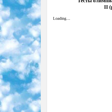
Тесты олимпиа
II 