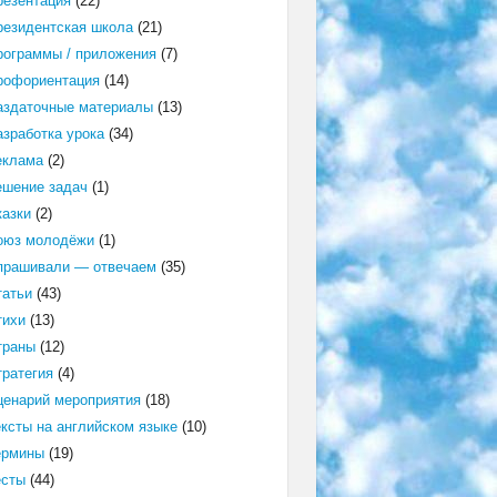
резентация
(22)
резидентская школа
(21)
рограммы / приложения
(7)
рофориентация
(14)
аздаточные материалы
(13)
азработка урока
(34)
еклама
(2)
ешение задач
(1)
казки
(2)
оюз молодёжи
(1)
прашивали — отвечаем
(35)
татьи
(43)
тихи
(13)
траны
(12)
тратегия
(4)
ценарий мероприятия
(18)
ексты на английском языке
(10)
ермины
(19)
есты
(44)