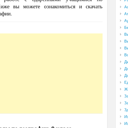
P
иже вы можете ознакомиться и скачать
А
афии.
А
А
Б
В
В
В
В
Д
Д
Д
Е
Ж
З
З
З
И
И