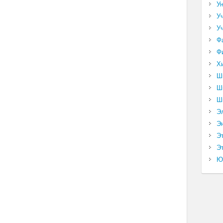
У
У
У
Ф
Ф
Х
Ш
Ш
Ш
Э
Э
Э
Эт
Ю