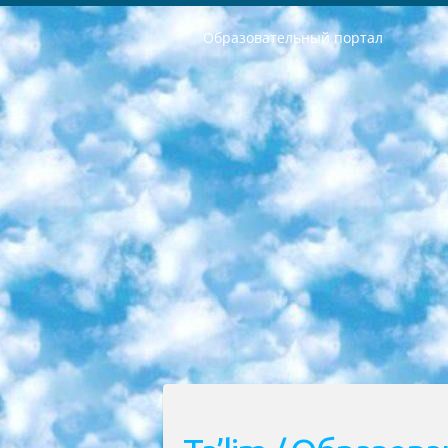
Образовательный портал
РЕСПУБЛИКА УЗБЕКИСТАН МИНИСТРЕРСТВО ДОШКОЛЬНОГО И ШКОЛЬНОГО ОБРАЗОВАНИЯ КОМАНДА в общеобразовательных учреждениях в 2023-2024 учебном году организация и проведение итоговой государственной аттестации обучающихся о Министра дошкольного и школьного образования Республики Узбекистан от 4 марта 2008 года (постановлением Минюста от 20 марта 2008 года № 1778 государственной регистрации) «Итоговое состояние учащихся общего среднего образования на основании положения об утверждении положения об аттестации общего среднего образования выпускной экзамен студентов в образовательных учреждениях в 2023-2024 учебном году В целях организации и прохождения аттестации приказываю: 1. Следующее: перечень предметов, по которым будет проводиться итоговая государственная аттестация и экзамен формы перевода согласно приложению 1; сертификаты международного образца, оценивающие уровень владения иностранными языками перечень согласно приложению 2; 2. Педагогический при специализированных образовательных учреждениях. научно-практический центр квалификации и международной оценки (Д.Давидова) 2024 г. До 25 марта: задания по предметам, по которым будет проводиться итоговая аттестация разработка и утверждение технических условий; итоговая аттестация на основании разработанного предметного задания разработка вопросов по предметам (устно и письменно), экзамен передача; общеобразовательные средние школы и специальные учебные заведения учащиеся выпускных классов школ и интернатов в агентской системе подготовка базы данных экзаменационных материалов и критериев оценки; перевод базы экзаменационных материалов на все языки обучения подать в Республиканский образовательный центр для изготовления; варианты экзаменов на основе разработанных контрольных материалов пусть будут поставлены задачи формирования. 3. Республиканский образовательный центр (Ш.Худайкулов) до 5 апреля 2024 года. до: база данных предоставленных экзаменационных материалов на все языки обучения перевод и экспертиза; для слепых, слабовидящих, глухих, слабослышащих и умственно отсталых детей учащиеся выпускных классов специализированных школ и школ-интернатов база данных экзаменационных материалов на всех преподаваемых языках подготовка критериев оценки; специализированные школы для умственно отсталых детей и технологии для учащихся выпускных классов школ-интернатов разработка соответствующих рекомендаций и критериев проведения ЕГЭ по естествознанию давать задания. 4. Педагогический при специализированных образовательных учреждениях. Научно-практический центр навыков и международной оценки (Д.Давидова), Республи