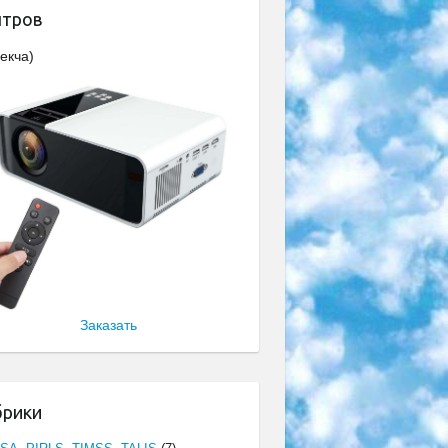
нтров
екча)
Заказать
брики