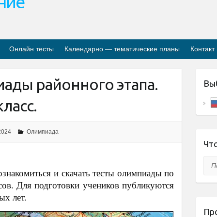
ание
Онлайн тесты
Календарно — тематические планы
Контакт
ады районного этапа.
Вы
класс.
2024
Олимпиада
Что
Пои
ознакомиться и скачать тесты олимпиады по
ссов. Для подготовки учеников публикуются
х лет.
Пр