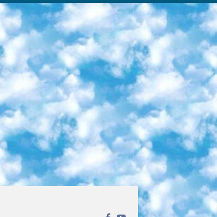
ека открытого доступа. Каталог площадки регулярно обрастает текстами статей из различных научных изданий. Сгруппированные по журналам и рубрикам публикации можно читать онлайн или скачивать целиком в PDF-формате. Проект нацелен на популяризацию науки за счёт открытого доступа к качественной информации. 6. «ПостНаука» На этом ресурсе публикуют подборки видеолекций, составленные экспертами из разных отраслей и объединённые общими темами. Среди них, к примеру, есть серии «Биоинформатика и геномика», «Культура средневековой Скандинавии» и Cinema Studies о теории кино. Каждая подборка лекций — логически связанная история, рассказанная экспертом от первого лица. Кроме того, на сайте появляются научно-образовательные статьи и тесты на разные темы. 7. «Newочём» Команда проекта «Newочём» отбирает самые интересные тексты из англоязычных СМИ и переводит те из них, за которые голосуют участники сообщества «ВКонтакте». По большей части это научно-популярные статьи. Редакторы придумывают лишь заголовки, в остальном содержание переводов соответствует оригиналам. Полные тексты можно читать прямо в социальной сети. 8. InternetUrok Онлайн-база материалов по основным дисциплинам школьной программы. Информация на сайте структурирована по классам, предметам и темам (урокам). Каждый урок состоит из видеолекций и конспектов. Есть также интерактивные тренажёры и тесты для закрепления пройденного материала. Даже если вы давно окончили школу, возможность повторить программу старших классов всегда может пригодиться. 9. Edutainme Ещё один ресурс об образовании. В отличие от Newtonew, как мне кажется, Edutainme больше ориентируется на представителей индустрии: педагогов, предпринимателей, разработчиков образовательных проектов. Но и любой, кто просто стремится к саморазвитию, найдёт на сайте много полезного и интересного для себя. Например, информацию о новых курсах и образовательных сервисах. 10. Newtonew Онлайн-медиа об образовании и обучении в широком смысле. Авторы Newtonew пишут об инструментах, заведениях, тактиках и стратегиях, которые помогают учить других и получать новые знания самостоятельно. На этой площадке вы найдёте новости, обзоры, аналитические мат