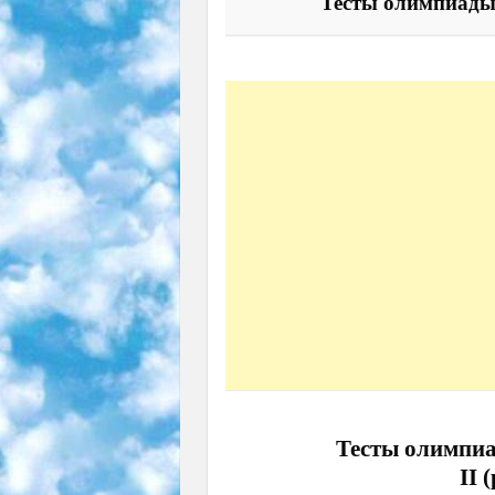
Тесты олимпиады 
Тесты олимпиа
II 