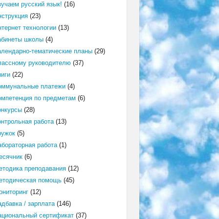
зучаем русский язык!
(16)
нструкция
(23)
нтернет технологии
(13)
абинеты школы
(4)
алендарно-тематические планы
(29)
лассному руководителю
(37)
ниги
(22)
оммунальные платежи
(4)
омпетенция по предметам
(6)
онкурсы
(28)
онтрольная работа
(13)
ружок
(5)
абораторная работа
(1)
есячник
(6)
етодика преподавания
(12)
етодическая помощь
(45)
ониторинг
(12)
адбавка / зарплата
(146)
ациональный сертификат
(37)