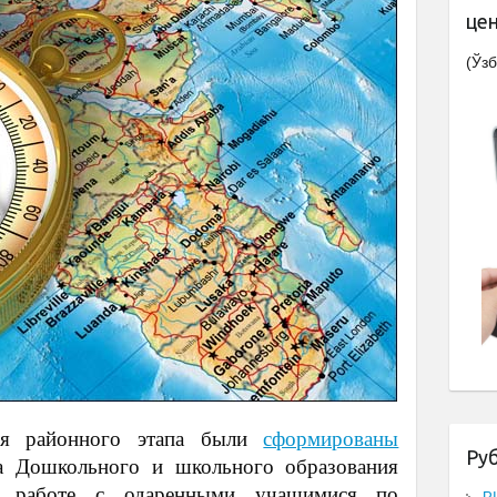
це
(Ўзб
ля районного этапа были
сформированы
Ру
а Дошкольного и школьного образования
о работе с одаренными учащимися по