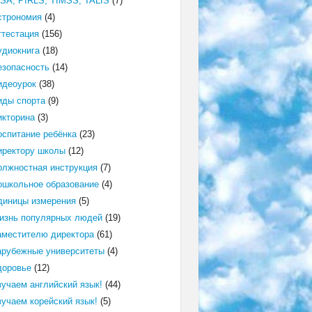
ISA, PIRLS, TIMSS, TALIS
(7)
строномия
(4)
ттестация
(156)
удиокнига
(18)
езопасность
(14)
идеоурок
(38)
иды спорта
(9)
икторина
(3)
оспитание ребёнка
(23)
иректору школы
(12)
олжностная инструкция
(7)
ошкольное образование
(4)
диницы измерения
(5)
изнь популярных людей
(19)
аместителю директора
(61)
арубежные университеты
(4)
доровье
(12)
зучаем английский язык!
(44)
зучаем корейский язык!
(5)