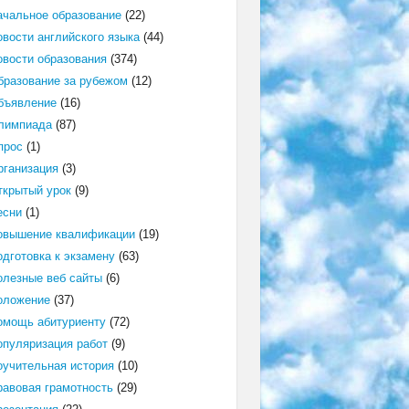
ачальное образование
(22)
овости английского языка
(44)
овости образования
(374)
бразование за рубежом
(12)
бъявление
(16)
лимпиада
(87)
прос
(1)
рганизация
(3)
ткрытый урок
(9)
есни
(1)
овышение квалификации
(19)
одготовка к экзамену
(63)
олезные веб сайты
(6)
оложение
(37)
омощь абитуриенту
(72)
опуляризация работ
(9)
оучительная история
(10)
равовая грамотность
(29)