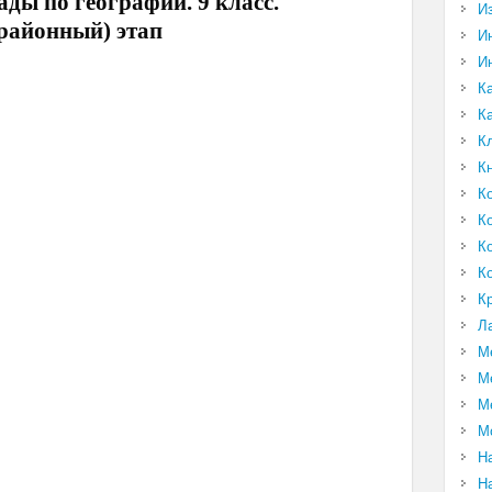
ды по географии. 9 класс.
И
(районный) этап
И
И
К
К
К
К
К
К
К
К
К
Л
М
М
М
М
Н
Н