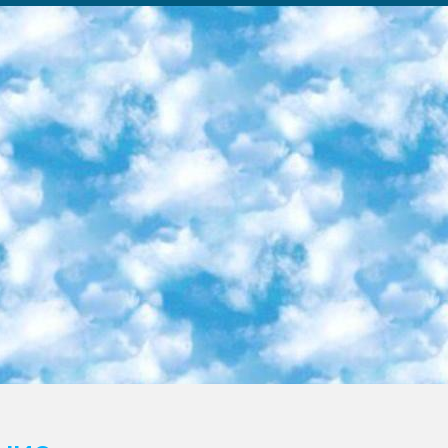
ка образовательный центр (Худайкулов Ш.) итоговый государственный аттестационный экзамен ориентирован на творческое и логическое мышление при подготовке базы материалов учитывать введение заданий. 5. Следует отметить, что: сертификат государственного образца о знании общеобразовательного предмета и как минимум национальный уровень B1 по предметам на иностранных языках, указанным в Приложении 2. или международно признанный сертификат эквивалентного уровня студенты, изучающие определенный предмет, освобождаются от экзамена; по соответствующим предметам запланирована итоговая государственная аттестация за день до дня, путем жеребьевки Рабочей группой (в письменной форме по предметам, проводимым в форме) из числа сформированных вариантов выбрано 2 варианта; 2 выбранных варианта экзамена анонсированы на официальном сайте министерства и все выпускники по всей стране на основе этих вариантов проводит итоговую государственную аттестацию. 6. Государственное образование учащихся средних общеобразовательных учреждений. знания в соответствии с квалификационными требованиями, которые необходимо приобрести на основании стандартов итоговый (выпускной) контроль для 9 и 11 классов в целях тестирования Экзамены (далее – экзамены) состоят из предметов, перечисленных в приложении 1. будет сделано. 7. Экзамены пройдут с 26 мая по 15 июня 2024 г. (кроме науки физического воспитания). 8. Физическая для учащихся 9 классов общесредних образовательных учреждений. Экзамены по предмету «Образование, квалификация медицина» 1-6 мая 2024 года. сотрудники перевести под присмотр (с отклонениями в физическом или умственном развитии) специализированная школа для детей, школы-интернаты и со сколиозом школы-интернаты санаторного типа для больных детей исключены). 9. Он был слепым, слабовидящим и имел нарушения опорно-двигательного аппарата. экзамены в специализированных школах и интернатах для детей должны проводиться исходя из требований, предъявляемых к общеобразовательным учреждениям (физкультура кроме науки). 10. Специализированная школа для глухих и слабослышащих детей. и экзамены в интернатах и быть реализован в виде письменного теста по математике. 11. Специальность для умственно отсталых детей. Для 9 класса Родной язык и литературное письмо Государственный язык (язык обучения – узбекский). для неклассов) написано Математическое письмо Письменная/устная история Узбекистана Физическое воспитание практично Итоговый контроль Для 11 класса Написание родного языка и литературы (эссе) Математическое письмо Узбекский язык (обучение на узбекском языке) не посещающее общее среднее образование для учреждений)/Образовательное учреждение выбор письменный и устный Иностранный язык письменный/устный Письменная/устная история Узбекистана *По выбору студента:  Химия  Физика  Основы государственного права  География 10 бесплатных образовательных ресурсов - Мы составили подборку онлайн-проектов с интерактивными упражнениями, видеолекциями и статьями. Они помогут вам обрести новые и освежить старые знания бесплатно. 1. «ИНТУИТ» Старейшая образовательная площадка Рунета. Здесь вы найдёте сотни текстовых и видеокурсов на десятки различных тем — от программирования до психологии. Многие курсы подготовлены российскими университетами и крупными международными компаниями вроде Intel и Microsoft. Самостоятельное обучение бесплатное, но желающие могут оплатить услуги персональных наставников. 2. «Смартия» знакомит с актуальными профессиями и подсказывает, как им обучаться. Выбрав заинтересовавшую вас специальность — SMM-специалист, фотограф, веб-дизайнер или другую, — увидите список необходимых для неё умений. Чтобы вы могли освоить их самостоятельно, для каждого умения площадка отображает подборку ссылок на учебные материалы. Хотя «Смартия» ориентируется на русскоязычную аудиторию, часть контента всё же доступна только на английском. 3. «Лекторий Физтеха» Проект Московского физико-технического института (Физтеха). С его помощью вы можете смотреть онлайн серии лекций, записанные на видео в этом вузе. В числе доступных предметов — физика, биология, химия, информационные технологии и другие. К некоторым лекциям администрация ресурса прилагает готовые конспекты, которые можно скачивать в PDF-формате. 4. ITMOcourses Онлайн-площадка Санкт-Петербургского национального исследовательского университета информационных технологий, механики и оптики (ИТМО). Ресурс предоставляет свободный доступ к курсам, разработанным в этом вузе. Каталог материалов разбит на четыре категории: «Оптические системы и технологии», «Приборостроение и робототехника», «Информационные технологии» и «Биотехнологии». Курсы состоят из видеолекций, интерактивных демонстраций и заданий. 5. «КиберЛенинка» Электронная научная библиот