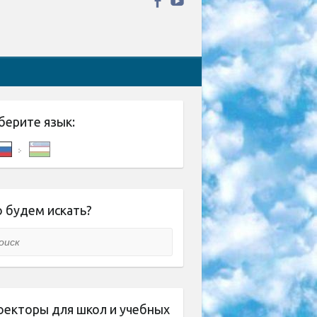
берите язык:
 будем искать?
ск
оекторы для школ и учебных