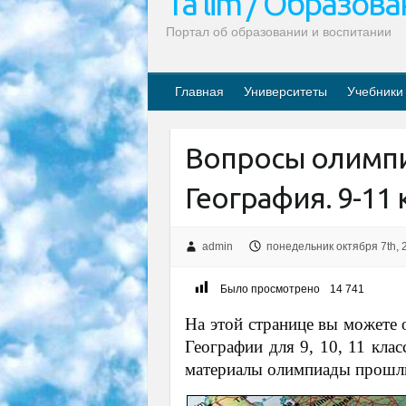
Ta’lim / Образов
Портал об образовании и воспитании
Главная
Университеты
Учебники
Вопросы олимпи
География. 9-11 
admin
понедельник октября 7th, 
Было просмотрено
14 741
На этой странице вы можете 
Географии для 9, 10, 11 кла
материалы олимпиады прошлы