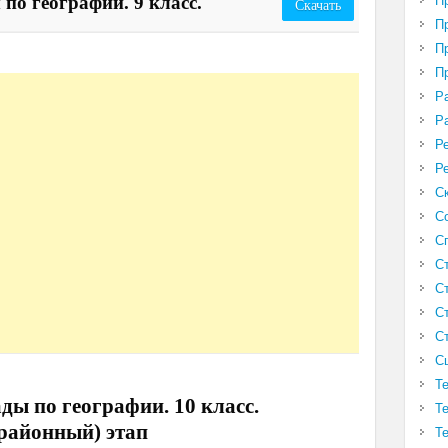
по географии. 9 класс.
П
Скачать
П
П
П
Р
Р
Р
Р
С
С
С
С
С
С
С
С
Т
ды по географии. 10 класс.
Т
(районный) этап
Т