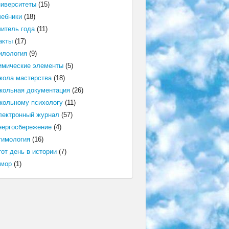
ниверситеты
(15)
чебники
(18)
читель года
(11)
акты
(17)
илология
(9)
имические элементы
(5)
кола мастерства
(18)
кольная документация
(26)
кольному психологу
(11)
лектронный журнал
(57)
нергосбережение
(4)
тимология
(16)
от день в истории
(7)
мор
(1)