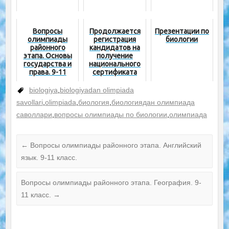
Вопросы
Продолжается
Презентации по
олимпиады
регистрация
биологии
районного
кандидатов на
этапа. Основы
получение
государства и
национального
права. 9-11
сертификата
класс.
biologiya
,
biologiyadan olimpiada
savollari
,
olimpiada
,
биология
,
биологиядан олимпиада
саволлари
,
вопросы олимпиады по биологии
,
олимпиада
←
Вопросы олимпиады районного этапа. Английский
язык. 9-11 класс.
Вопросы олимпиады районного этапа. География. 9-
11 класс.
→