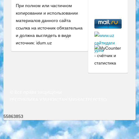
При полном или частичном
копировании и использовании
материалов данного сайта
ссылка на источник обязательна
и должна выглядеть в виде
источник: idum.uz
© Все права защищены
РЕСПУБЛИКА УЗБЕКИСТАН МИНИСТРЕРСТВО ДОШКОЛЬНОГО И ШКОЛЬНОГО ОБРАЗОВАНИЯ КОМАНДА в общеобразовательных учреждениях в 2023-2024 учебном году организация и проведение итоговой государственной аттестации обучающихся о Министра дошкольного и школьного образования Республики Узбекистан от 4 марта 2008 года (постановлением Минюста от 20 марта 2008 года № 1778 государственной регистрации) «Итоговое состояние учащихся общего среднего образования на основании положения об утверждении положения об аттестации общего среднего образования выпускной экзамен студентов в образовательных учреждениях в 2023-2024 учебном году В целях организации и прохождения аттестации приказываю: 1. Следующее: перечень предметов, по которым будет проводиться итоговая государственная аттестация и экзамен формы перевода согласно приложению 1; сертификаты международного образца, оценивающие уровень владения иностранными языками перечень согласно приложению 2; 2. Педагогический при специализированных образовательных учреждениях. научно-практический центр квалификации и международной оценки (Д.Давидова) 2024 г. До 25 марта: задания по предметам, по которым будет проводиться итоговая аттестация разработка и утверждение технических условий; итоговая аттестация на основании разработанного предметного задания разработка вопросов по предметам (устно и письменно), экзамен передача; общеобразовательные средние школы и специальные учебные заведения учащиеся выпускных классов школ и интернатов в агентской системе подготовка базы данных экзаменационных материалов и критериев оценки; перевод базы экзаменационных материалов на все языки обучения подать в Республиканский образовательный центр для изготовления; варианты экзаменов на основе разработанных контрольных материалов пусть будут поставлены задачи формирования. 3. Республиканский образовательный центр (Ш.Худайкулов) до 5 апреля 2024 года. до: база данных предоставленных экзаменационных материалов на все языки обучения перевод и экспертиза; для слепых, слабовидящих, глухих, слабослышащих и умственно отсталых детей учащиеся выпускных классов специализированных школ и школ-интернатов база данных экзаменационных материалов на всех преподаваемых языках подготовка критериев оценки; специализированные школы для умственно отсталых детей и технологии для учащихся выпускных классов школ-интернатов разработка соответствующих рекомендаций и критериев проведения ЕГЭ по естествознанию давать задания. 4. Педагогический при специализированных образовательных учреждениях. Научно-практический центр навыков и международной оценки (Д.Давидова), Республика образовательный центр (Худайкулов Ш.) итоговый государственный аттестационный экзамен ориентирован на творческое и логическое мышление при подготовке базы материалов учитывать введение заданий. 5. Следует отметить, что: сертификат государственного образца о знании общеобразовательного предмета и как минимум национальный уровень B1 по предметам на иностранных языках, указанным в Приложении 2. или международно признанный сертификат эквивалентного уровня студенты, изучающие определенный предмет, освобождаются от экзамена; по соответствующим предметам запланирована итоговая государственная аттестация за день до дня, путем жеребьевки Рабочей группой (в письменной форме по предметам, проводимым в форме) из числа сформированных вариантов выбрано 2 варианта; 2 выбранных варианта экзамена анонсированы на официальном сайте министерства и все выпускники по всей стране на основе этих вариантов проводит итоговую государственную аттестацию. 6. Государственное образование учащихся средних общеобразовательных учреждений. знания в соответствии с квалификационными требованиями, которые необходимо приобрести на основании стандартов итоговый (выпускной) контроль для 9 и 11 классов в целях тестирования Экзамены (далее – экзамены) состоят из предметов, перечисленных в приложении 1. будет сделано. 7. Экзамены пройдут с 26 мая по 15 июня 2024 г. (кроме науки физического воспитания). 8. Физическая для учащихся 9 классов общесредних образовательных учреждений. Экзамены по предмету «Образование, квалификация медицина» 1-6 мая 2024 года. сотрудники перевести под присмотр (с отклонениями в физическом или умственном развитии) специализированная школа для детей, школы-интернаты и со сколиозом школы-интернаты санаторного типа для больных детей исключены). 9. Он был слепым, слабовидящим и имел нарушения опорно-двигательного аппарата. экзамены в специализированных школах и интернатах для детей должны проводиться исходя из требований, предъявляемых к общеобразовательным учреждениям (физкультура кроме науки). 10. Специализированная школа для глухих и слабослышащих детей. и экзамены в интернатах и быть реализован в виде письменного теста по математике. 11. Специальность для умственно отсталых детей. Для 9 класса Родной язык и литературное письмо Государственный язык (язык обучения – узбекский). для неклассов) написано Математическое письмо Письменная/устная история Узбекистана Физическое воспитание практично Итоговый контроль Для 11 класса Написание родного языка и литературы (эссе) Математическое письмо Узбекский язык (обучение на узбекском языке) не посещающее общее среднее образование для учреждений)/Образовательное учреждение выбор письменный и устный Иностранный язык письменный/устный Письменная/устная история Узбекистана *По выбору студента:  Химия  Физика  Основы государственного права  География 10 бесплатных образовательных ресурсов - Мы составили подборку онлайн-проектов с интерактивными упражнениями, видеолекциями и статьями. Они помогут вам обрести новые и освежить старые знания бесплатно. 1. «ИНТУИТ» Старейшая образовательная площадка Рунета. Здесь вы найдёте сотни текстовых и видеокурсов на десятки различных тем — от программирования до психологии. Многие курсы подготовлены российскими университетами и крупными международными компаниями вроде Intel и Microsoft. Самостоятельное обучение бесплатное, но желающие могут оплатить услуги персональных наставников. 2. «Смартия» знакомит с актуальными профессиями и подсказывает, как им обучаться. Выбрав заинтересовавшую вас специальность — SMM-специалист, фотограф, веб-дизайнер или другую, — увидите список необходимых для неё умений. Чтобы вы могли освоить их самостоятельно, для каждого умения площадка отображает подборку ссылок на учебные материалы. Хотя «Смартия» ориентируется на русскоязычную аудиторию, часть контента всё же доступна только на английском. 3. «Лекторий Физтеха» Проект Московского физико-технического института (Физтеха). С его помощью вы можете смотреть онлайн серии лекций, записанные на видео в этом вузе. В числе доступных предметов — физика, биология, химия, информационные технологии и другие. К некоторым лекциям администрация ресурса прилагает готовые конспекты, которые можно скачивать в PDF-формате. 4. ITMOcourses Онлайн-площадка Санкт-Петербургского национального исследовательского университета информационных технологий, механики и оптики (ИТМО). Ресурс предоставляет свободный доступ к курсам, разработанным в этом вузе. Каталог материалов разбит на четыре категории: «Оптические системы и технологии», «Приборостроение и робототехника», «Информационные технологии» и «Биотехнологии». Курсы состоят из видеолекций, интерактивных демонстраций и заданий. 5. «КиберЛенинка» Электронная научная библиотека открытого доступа. Каталог площадки регулярно обрастает текстами статей из различных научных изданий. Сгруппированные по журналам и рубрикам публикации можно читать онлайн или скачивать целиком в PDF-формате. Проект нацелен на популяризацию науки за счёт открытого доступа к качественной информации. 6. «ПостНаука» На этом ресурсе публикуют подборки видеолекций, составленные экспертами из разных отраслей и объединённые общими темами. Среди них, к примеру, есть серии «Биоинформатика и геномика», «Культура средневековой Скандинавии» и Cinema Studies о теории кино. Каждая подборка лекций — логически связанная история, рассказанная экспертом от первого лица. Кроме того, на сайте появляются научно-образовательные статьи и тесты на разные темы. 7. «Newочём» Команда проекта «Newочём» отбирает самые интересные тексты из англоязычных СМИ и переводит те из них, за которые голосуют участники сообщества «ВКонтакте». По большей части это научно-популярные статьи. Редакторы придумывают лишь заголовки, в остальном содержание переводов соответствует оригиналам. Полные тексты можно читать прямо в социальной сети. 8. InternetUrok Онлайн-база материалов по основным дисциплинам школьной программы. Информация на сайте структурирована по классам, предметам и темам (урокам). Каждый урок состоит из видеолекций и конспектов. Есть также интерактивные тренажёры и тесты для закрепления пройденного материала. Даже если вы давно окончили школу, возможность повторить программу старших классов всегда может пригодиться. 9. Edutainme Ещё один ресурс об образовании. В отличие от Newtonew, как мне кажется, Edutainme больше ориентируется на представителей индустрии: педагогов, предпринимателей, разработчиков образовательных проектов. Но и любой, кто просто стремится к саморазвитию, найдёт на сайте много полезного и интересного для себя. Например, информацию о новых курсах и образовательных сервисах. 10. Newtonew Онлайн-медиа об образовании и обучении в широком смысле. Авторы Newtonew пишут об инструментах, заведениях, тактиках и стратегиях, которые помогают учить других и получать новые знания самостоятельно. На этой площадке вы найдёте новости, обзоры, аналитические мате
55863853