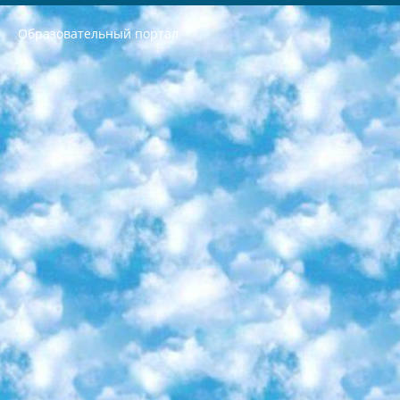
Образовательный портал
РЕСПУБЛИКА УЗБЕКИСТАН МИНИСТРЕРСТВО ДОШКОЛЬНОГО И ШКОЛЬНОГО ОБРАЗОВАНИЯ КОМАНДА в общеобразовательных учреждениях в 2023-2024 учебном году организация и проведение итоговой государственной аттестации обучающихся о Министра дошкольного и школьного образования Республики Узбекистан от 4 марта 2008 года (постановлением Минюста от 20 марта 2008 года № 1778 государственной регистрации) «Итоговое состояние учащихся общего среднего образования на основании положения об утверждении положения об аттестации общего среднего образования выпускной экзамен студентов в образовательных учреждениях в 2023-2024 учебном году В целях организации и прохождения аттестации приказываю: 1. Следующее: перечень предметов, по которым будет проводиться итоговая государственная аттестация и экзамен формы перевода согласно приложению 1; сертификаты международного образца, оценивающие уровень владения иностранными языками перечень согласно приложению 2; 2. Педагогический при специализированных образовательных учреждениях. научно-практический центр квалификации и международной оценки (Д.Давидова) 2024 г. До 25 марта: задания по предметам, по которым будет проводиться итоговая аттестация разработка и утверждение технических условий; итоговая аттестация на основании разработанного предметного задания разработка вопросов по предметам (устно и письменно), экзамен передача; общеобразовательные средние школы и специальные учебные заведения учащиеся выпускных классов школ и интернатов в агентской системе подготовка базы данных экзаменационных материалов и критериев оценки; перевод базы экзаменационных материалов на все языки обучения подать в Республиканский образовательный центр для изготовления; варианты экзаменов на основе разработанных контрольных материалов пусть будут поставлены задачи формирования. 3. Республиканский образовательный центр (Ш.Худайкулов) до 5 апреля 2024 года. до: база данных предоставленных экзаменационных материалов на все языки обучения перевод и экспертиза; для слепых, слабовидящих, глухих, слабослышащих и умственно отсталых детей учащиеся выпускных классов специализированных школ и школ-интернатов база данных экзаменационных материалов на всех преподаваемых языках подготовка критериев оценки; специализированные школы для умственно отсталых детей и технологии для учащихся выпускных классов школ-интернатов разработка соответствующих рекомендаций и критериев проведения ЕГЭ по естествознанию давать задания. 4. Педагогический при специализированных образовательных учреждениях. Научно-практический центр навыков и международной оценки (Д.Давидова), Республика образовательный центр (Худайкулов Ш.) итоговый государственный аттестационный экзамен ориентирован на творческое и логическое мышление при подготовке базы материалов учитывать введение заданий. 5. Следует отметить, что: сертификат государственного образца о знании общеобразовательного предмета и как минимум национальный уровень B1 по предметам на иностранных языках, указанным в Приложении 2. или международно признанный сертификат эквивалентного уровня студенты, изучающие определенный предмет, освобождаются от экзамена; по соответствующим предметам запланирована итоговая государственная аттестация за день до дня, путем жеребьевки Рабочей группой (в письменной форме по предметам, проводимым в форме) из числа сформированных вариантов выбрано 2 варианта; 2 выбранных варианта экзамена анонсированы на официальном сайте министерства и все выпускники по всей стране на основе этих вариантов проводит итоговую государственную аттестацию. 6. Государственное образование учащихся средних общеобразовательных учреждений. знания в соответствии с квалификационными требованиями, которые необходимо приобрести на основании стандартов итоговый (выпускной) контроль для 9 и 11 классов в целях тестирования Экзамены (далее – экзамены) состоят из предметов, перечисленных в приложении 1. будет сделано. 7. Экзамены пройдут с 26 мая по 15 июня 2024 г. (кроме науки физического воспитания). 8. Физическая для учащихся 9 классов общесредних образовательных учреждений. Экзамены по предмету «Образование, квалификация медицина» 1-6 мая 2024 года. сотрудники перевести под присмотр (с отклонениями в физическом или умственном развитии) специализированная школа для детей, школы-интернаты и со сколиозом школы-интернаты санаторного типа для больных детей исключены). 9. Он был слепым, слабовидящим и имел нарушения опорно-двигательного аппарата. экзамены в специализированных школах и интернатах для детей должны проводиться исходя из требований, предъявляемых к общеобразовательным учреждениям (физкультура кроме науки). 10. Специализированная школа для глухих и слабослышащих детей. и экзамены в интернатах и быть реализован в виде письменного теста по математике. 11. Специальность для умственно отсталых детей. Для 9 класса Родной язык и литературное письмо Государственный язык (язык обучения – узбекский). для неклассов) написано Математическое письмо Письменная/устная история Узбекистана Физическое воспитание практично Итоговый контроль Для 11 класса Написание родного языка и литературы (эссе) Математическое письмо Узбекский язык (обучение на узбекском языке) не посещающее общее среднее образование для учреждений)/Образовательное учреждение выбор письменный и устный Иностранный язык письменный/устный Письменная/устная история Узбекистана *По выбору студента:  Химия  Физика  Основы государственного права  География 10 бесплатных образовательных ресурсов - Мы составили подборку онлайн-проектов с интерактивными упражнениями, видеолекциями и статьями. Они помогут вам обрести новые и освежить старые знания бесплатно. 1. «ИНТУИТ» Старейшая образовательная площадка Рунета. Здесь вы найдёте сотни текстовых и видеокурсов на десятки различных тем — от программирования до психологии. Многие курсы подготовлены российскими университетами и крупными международными компаниями вроде Intel и Microsoft. Самостоятельное обучение бесплатное, но желающие могут оплатить услуги персональных наставников. 2. «Смартия» знакомит с актуальными профессиями и подсказывает, как им обучаться. Выбрав заинтересовавшую вас специальность — SMM-специалист, фотограф, веб-дизайнер или другую, — увидите список необходимых для неё умений. Чтобы вы могли освоить их самостоятельно, для каждого умения площадка отображает подборку ссылок на учебные материалы. Хотя «Смартия» ориентируется на русскоязычную аудиторию, часть контента всё же доступна только на английском. 3. «Лекторий Физтеха» Проект Московского физико-технического института (Физтеха). С его помощью вы можете смотреть онлайн серии лекций, записанные на видео в этом вузе. В числе доступных предметов — физика, биология, химия, информационные технологии и другие. К некоторым лекциям администрация ресурса прилагает готовые конспекты, которые можно скачивать в PDF-формате. 4. ITMOcourses Онлайн-площадка Санкт-Петербургского национального исследовательского университета информационных технологий, механики и оптики (ИТМО). Ресурс предоставляет свободный доступ к курсам, разработанным в этом вузе. Каталог материалов разбит на четыре категории: «Оптические системы и технологии», «Приборостроение и робототехника», «Информационные технологии» и «Биотехнологии». Курсы состоят из видеолекций, интерактивных демонстраций и заданий. 5. «КиберЛенинка» Электронная научная библиотека открытого доступа. Каталог площадки регулярно обрастает текстами статей из различных научных изданий. Сгруппированные по журналам и рубрикам публикации можно читать онлайн или скачивать целиком в PDF-формате. Проект нацелен на популяризацию науки за счёт открытого доступа к качественной информации. 6. «ПостНаука» На этом ресурсе публикуют подборки видеолекций, составленные экспертами из разных отраслей и объединённые общими темами. Среди них, к примеру, есть серии «Биоинформатика и геномика», «Культура средневековой Скандинавии» и Cinema Studies о теории кино. Каждая подборка лекций — логически связанная история, рассказанная экспертом от первого лица. Кроме того, на сайте появляются научно-образовательные статьи и тесты на разные темы. 7. «Newочём» Команда проекта «Newочём» отбирает самые интересные тексты из англоязычных СМИ и переводит те из них, за которые голосуют участники сообщества «ВКонтакте». По большей части это научно-популярные статьи. Редакторы придумывают лишь заголовки, в остальном содержание переводов соответствует оригиналам. Полные тексты можно читать прямо в социальной сети. 8. InternetUrok Онлайн-база материалов по основным дисциплинам школьной программы. Информация на сайте структурирована по классам, предметам и темам (урокам). Каждый урок состоит из видеолекций и конспектов. Есть также интерактивные тренажёры и тесты для закрепления пройденного материала. Даже если вы давно окончили школу, возможность повторить программу старших классов всегда может пригодиться. 9. Edutainme Ещё один ресурс об образовании. В отличие от Newtonew, как мне кажется, Edutainme больше ориентируется на представителей индустрии: педагогов, предпринимателей, разработчиков образовательных проектов. Но и любой, кто просто стремится к саморазвитию, найдёт на сайте много полезного и интересного для себя. Например, информацию о новых курсах и образовательных сервисах. 10. Newtonew Онлайн-медиа об образовании и обучении в широком смысле. Авторы Newtonew пишут об инструментах, заведениях, тактиках и стратегиях, которые помогают учить других и получать новые знания самостоятельно. На этой площадке вы найдёте новости, обзоры, аналитические мат