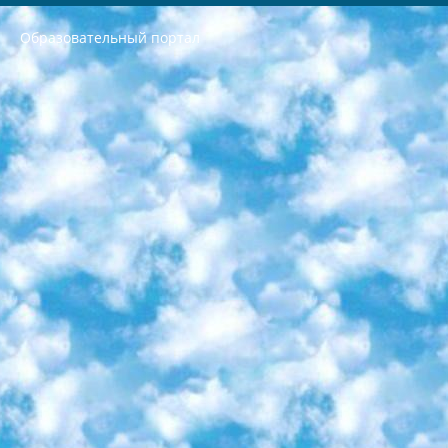
Образовательный портал
РЕСПУБЛИКА УЗБЕКИСТАН МИНИСТРЕРСТВО ДОШКОЛЬНОГО И ШКОЛЬНОГО ОБРАЗОВАНИЯ КОМАНДА в общеобразовательных учреждениях в 2023-2024 учебном году организация и проведение итоговой государственной аттестации обучающихся о Министра дошкольного и школьного образования Республики Узбекистан от 4 марта 2008 года (постановлением Минюста от 20 марта 2008 года № 1778 государственной регистрации) «Итоговое состояние учащихся общего среднего образования на основании положения об утверждении положения об аттестации общего среднего образования выпускной экзамен студентов в образовательных учреждениях в 2023-2024 учебном году В целях организации и прохождения аттестации приказываю: 1. Следующее: перечень предметов, по которым будет проводиться итоговая государственная аттестация и экзамен формы перевода согласно приложению 1; сертификаты международного образца, оценивающие уровень владения иностранными языками перечень согласно приложению 2; 2. Педагогический при специализированных образовательных учреждениях. научно-практический центр квалификации и международной оценки (Д.Давидова) 2024 г. До 25 марта: задания по предметам, по которым будет проводиться итоговая аттестация разработка и утверждение технических условий; итоговая аттестация на основании разработанного предметного задания разработка вопросов по предметам (устно и письменно), экзамен передача; общеобразовательные средние школы и специальные учебные заведения учащиеся выпускных классов школ и интернатов в агентской системе подготовка базы данных экзаменационных материалов и критериев оценки; перевод базы экзаменационных материалов на все языки обучения подать в Республиканский образовательный центр для изготовления; варианты экзаменов на основе разработанных контрольных материалов пусть будут поставлены задачи формирования. 3. Республиканский образовательный центр (Ш.Худайкулов) до 5 апреля 2024 года. до: база данных предоставленных экзаменационных материалов на все языки обучения перевод и экспертиза; для слепых, слабовидящих, глухих, слабослышащих и умственно отсталых детей учащиеся выпускных классов специализированных школ и школ-интернатов база данных экзаменационных материалов на всех преподаваемых языках подготовка критериев оценки; специализированные школы для умственно отсталых детей и технологии для учащихся выпускных классов школ-интернатов разработка соответствующих рекомендаций и критериев проведения ЕГЭ по естествознанию давать задания. 4. Педагогический при специализированных образовательных учреждениях. Научно-практический центр навыков и международной оценки (Д.Давидова), Республика образовательный центр (Худайкулов Ш.) итоговый государственный аттестационный экзамен ориентирован на творческое и логическое мышление при подготовке базы материалов учитывать введение заданий. 5. Следует отметить, что: сертификат государственного образца о знании общеобразовательного предмета и как минимум национальный уровень B1 по предметам на иностранных языках, указанным в Приложении 2. или международно признанный сертификат эквивалентного уровня студенты, изучающие определенный предмет, освобождаются от экзамена; по соответствующим предметам запланирована итоговая государственная аттестация за день до дня, путем жеребьевки Рабочей группой (в письменной форме по предметам, проводимым в форме) из числа сформированных вариантов выбрано 2 варианта; 2 выбранных варианта экзамена анонсированы на официальном сайте министерства и все выпускники по всей стране на основе этих вариантов проводит итоговую государственную аттестацию. 6. Государственное образование учащихся средних общеобразовательных учреждений. знания в соответствии с квалификационными требованиями, которые необходимо приобрести на основании стандартов итоговый (выпускной) контроль для 9 и 11 классов в целях тестирования Экзамены (далее – экзамены) состоят из предметов, перечисленных в приложении 1. будет сделано. 7. Экзамены пройдут с 26 мая по 15 июня 2024 г. (кроме науки физического воспитания). 8. Физическая для учащихся 9 классов общесредних образовательных учреждений. Экзамены по предмету «Образование, квалификация медицина» 1-6 мая 2024 года. сотрудники перевести под присмотр (с отклонениями в физическом или умственном развитии) специализированная школа для детей, школы-интернаты и со сколиозом школы-интернаты санаторного типа для больных детей исключены). 9. Он был слепым, слабовидящим и имел нарушения опорно-двигательного аппарата. экзамены в специализированных школах и интернатах для детей должны проводиться исходя из требований, предъявляемых к общеобразовательным учреждениям (физкультура кроме науки). 10. Специализированная школа для глухих и слабослышащих детей. и экзамены в интернатах и быть реализован в виде письменного теста по математике. 11. Специальность для умственно отсталых детей. Для 9 класса Родной язык и литературное письмо Государственный язык (язык обучения – узбекский). для неклассов) написано Математическое письмо Письменная/устная история Узбекистана Физическое воспитание практично Итоговый контроль Для 11 класса Написание родного языка и литературы (эссе) Математическое письмо Узбекский язык (обучение на узбекском языке) не посещающее общее среднее образование для учреждений)/Образовательное учреждение выбор письменный и устный Иностранный язык письменный/устный Письменная/устная история Узбекистана *По выбору студента:  Химия  Физика  Основы государственного права  География 10 бесплатных образовательных ресурсов - Мы составили подборку онлайн-проектов с интерактивными упражнениями, видеолекциями и статьями. Они помогут вам обрести новые и освежить старые знания бесплатно. 1. «ИНТУИТ» Старейшая образовательная площадка Рунета. Здесь вы найдёте сотни текстовых и видеокурсов на десятки различных тем — от программирования до психологии. Многие курсы подготовлены российскими университетами и крупными международными компаниями вроде Intel и Microsoft. Самостоятельное обучение бесплатное, но желающие могут оплатить услуги персональных наставников. 2. «Смартия» знакомит с актуальными профессиями и подсказывает, как им обучаться. Выбрав заинтересовавшую вас специальность — SMM-специалист, фотограф, веб-дизайнер или другую, — увидите список необходимых для неё умений. Чтобы вы могли освоить их самостоятельно, для каждого умения площадка отображает подборку ссылок на учебные материалы. Хотя «Смартия» ориентируется на русскоязычную аудиторию, часть контента всё же доступна только на английском. 3. «Лекторий Физтеха» Проект Московского физико-технического института (Физтеха). С его помощью вы можете смотреть онлайн серии лекций, записанные на видео в этом вузе. В числе доступных предметов — физика, биология, химия, информационные технологии и другие. К некоторым лекциям администрация ресурса прилагает готовые конспекты, которые можно скачивать в PDF-формате. 4. ITMOcourses Онлайн-площадка Санкт-Петербургского национального исследовательского университета информационных технологий, механики и оптики (ИТМО). Ресурс предоставляет свободный доступ к курсам, разработанным в этом вузе. Каталог материалов разбит на четыре категории: «Оптические системы и технологии», «Приборостроение и робототехника», «Информационные технологии» и «Биотехнологии». Курсы состоят из видеолекций, интерактивных демонстраций и заданий. 5. «КиберЛенинка» Электронная научная библиотека открытого доступа. Каталог площадки регулярно обрастает текстами статей из различных научных изданий. Сгруппированные по журналам и рубрикам публикации можно читать онлайн или скачивать целиком в PDF-формате. Проект нацелен на популяризацию науки за счёт открытого доступа к качественной информации. 6. «ПостНаука» На этом ресурсе публикуют подборки видеолекций, составленные экспертами из разных отраслей и объединённые общими темами. Среди них, к примеру, есть серии «Биоинформатика и геномика», «Культура средневековой Скандинавии» и Cinema Studies о теории кино. Каждая подборка лекций — логически связанная история, рассказанная экспертом от первого лица. Кроме того, на сайте появляются научно-образовательные статьи и тесты на разные темы. 7. «Newочём» Команда проекта «Newочём» отбирает самые интересные тексты из англоязычных СМИ и переводит те из них, за которые голосуют участники сообщества «ВКонтакте». По большей части это научно-популярные статьи. Редакторы придумывают лишь заголовки, в остальном содержание переводов соответствует оригиналам. Полные тексты можно читать прямо в социальной сети. 8. InternetUrok Онлайн-база материалов по основным дисциплинам школьной программы. Информация на сайте структурирована по классам, предметам и темам (урокам). Каждый урок состоит из видеолекций и конспектов. Есть также интерактивные тренажёры и тесты для закрепления пройденного материала. Даже если вы давно окончили школу, возможность повторить программу старших классов всегда может пригодиться. 9. Edutainme Ещё один ресурс об образовании. В отличие от Newtonew, как мне кажется, Edutainme больше ориентируется на представителей индустрии: педагогов, предпринимателей, разработчиков образовательных проектов. Но и любой, кто просто стремится к саморазвитию, найдёт на сайте много полезного и интересного для себя. Например, информацию о новых курсах и образовательных сервисах. 10. Newtonew Онлайн-медиа об образовании и обучении в широком смысле. Авторы Newtonew пишут об инструментах, заведениях, тактиках и стратегиях, которые помогают учить других и получать новые знания самостоятельно. На этой площадке вы найдёте новости, обзоры, аналитические мат