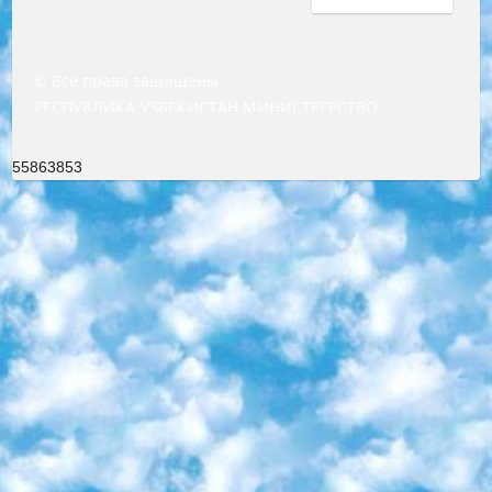
© Все права защищены
РЕСПУБЛИКА УЗБЕКИСТАН МИНИСТРЕРСТВО ДОШКОЛЬНОГО И ШКОЛЬНОГО ОБРАЗОВАНИЯ КОМАНДА в общеобразовательных учреждениях в 2023-2024 учебном году организация и проведение итоговой государственной аттестации обучающихся о Министра дошкольного и школьного образования Республики Узбекистан от 4 марта 2008 года (постановлением Минюста от 20 марта 2008 года № 1778 государственной регистрации) «Итоговое состояние учащихся общего среднего образования на основании положения об утверждении положения об аттестации общего среднего образования выпускной экзамен студентов в образовательных учреждениях в 2023-2024 учебном году В целях организации и прохождения аттестации приказываю: 1. Следующее: перечень предметов, по которым будет проводиться итоговая государственная аттестация и экзамен формы перевода согласно приложению 1; сертификаты международного образца, оценивающие уровень владения иностранными языками перечень согласно приложению 2; 2. Педагогический при специализированных образовательных учреждениях. научно-практический центр квалификации и международной оценки (Д.Давидова) 2024 г. До 25 марта: задания по предметам, по которым будет проводиться итоговая аттестация разработка и утверждение технических условий; итоговая аттестация на основании разработанного предметного задания разработка вопросов по предметам (устно и письменно), экзамен передача; общеобразовательные средние школы и специальные учебные заведения учащиеся выпускных классов школ и интернатов в агентской системе подготовка базы данных экзаменационных материалов и критериев оценки; перевод базы экзаменационных материалов на все языки обучения подать в Республиканский образовательный центр для изготовления; варианты экзаменов на основе разработанных контрольных материалов пусть будут поставлены задачи формирования. 3. Республиканский образовательный центр (Ш.Худайкулов) до 5 апреля 2024 года. до: база данных предоставленных экзаменационных материалов на все языки обучения перевод и экспертиза; для слепых, слабовидящих, глухих, слабослышащих и умственно отсталых детей учащиеся выпускных классов специализированных школ и школ-интернатов база данных экзаменационных материалов на всех преподаваемых языках подготовка критериев оценки; специализированные школы для умственно отсталых детей и технологии для учащихся выпускных классов школ-интернатов разработка соответствующих рекомендаций и критериев проведения ЕГЭ по естествознанию давать задания. 4. Педагогический при специализированных образовательных учреждениях. Научно-практический центр навыков и международной оценки (Д.Давидова), Республика образовательный центр (Худайкулов Ш.) итоговый государственный аттестационный экзамен ориентирован на творческое и логическое мышление при подготовке базы материалов учитывать введение заданий. 5. Следует отметить, что: сертификат государственного образца о знании общеобразовательного предмета и как минимум национальный уровень B1 по предметам на иностранных языках, указанным в Приложении 2. или международно признанный сертификат эквивалентного уровня студенты, изучающие определенный предмет, освобождаются от экзамена; по соответствующим предметам запланирована итоговая государственная аттестация за день до дня, путем жеребьевки Рабочей группой (в письменной форме по предметам, проводимым в форме) из числа сформированных вариантов выбрано 2 варианта; 2 выбранных варианта экзамена анонсированы на официальном сайте министерства и все выпускники по всей стране на основе этих вариантов проводит итоговую государственную аттестацию. 6. Государственное образование учащихся средних общеобразовательных учреждений. знания в соответствии с квалификационными требованиями, которые необходимо приобрести на основании стандартов итоговый (выпускной) контроль для 9 и 11 классов в целях тестирования Экзамены (далее – экзамены) состоят из предметов, перечисленных в приложении 1. будет сделано. 7. Экзамены пройдут с 26 мая по 15 июня 2024 г. (кроме науки физического воспитания). 8. Физическая для учащихся 9 классов общесредних образовательных учреждений. Экзамены по предмету «Образование, квалификация медицина» 1-6 мая 2024 года. сотрудники перевести под присмотр (с отклонениями в физическом или умственном развитии) специализированная школа для детей, школы-интернаты и со сколиозом школы-интернаты санаторного типа для больных детей исключены). 9. Он был слепым, слабовидящим и имел нарушения опорно-двигательного аппарата. экзамены в специализированных школах и интернатах для детей должны проводиться исходя из требований, предъявляемых к общеобразовательным учреждениям (физкультура кроме науки). 10. Специализированная школа для глухих и слабослышащих детей. и экзамены в интернатах и быть реализован в виде письменного теста по математике. 11. Специальность для умственно отсталых детей. Для 9 класса Родной язык и литературное письмо Государственный язык (язык обучения – узбекский). для неклассов) написано Математическое письмо Письменная/устная история Узбекистана Физическое воспитание практично Итоговый контроль Для 11 класса Написание родного языка и литературы (эссе) Математическое письмо Узбекский язык (обучение на узбекском языке) не посещающее общее среднее образование для учреждений)/Образовательное учреждение выбор письменный и устный Иностранный язык письменный/устный Письменная/устная история Узбекистана *По выбору студента:  Химия  Физика  Основы государственного права  География 10 бесплатных образовательных ресурсов - Мы составили подборку онлайн-проектов с интерактивными упражнениями, видеолекциями и статьями. Они помогут вам обрести новые и освежить старые знания бесплатно. 1. «ИНТУИТ» Старейшая образовательная площадка Рунета. Здесь вы найдёте сотни текстовых и видеокурсов на десятки различных тем — от программирования до психологии. Многие курсы подготовлены российскими университетами и крупными международными компаниями вроде Intel и Microsoft. Самостоятельное обучение бесплатное, но желающие могут оплатить услуги персональных наставников. 2. «Смартия» знакомит с актуальными профессиями и подсказывает, как им обучаться. Выбрав заинтересовавшую вас специальность — SMM-специалист, фотограф, веб-дизайнер или другую, — увидите список необходимых для неё умений. Чтобы вы могли освоить их самостоятельно, для каждого умения площадка отображает подборку ссылок на учебные материалы. Хотя «Смартия» ориентируется на русскоязычную аудиторию, часть контента всё же доступна только на английском. 3. «Лекторий Физтеха» Проект Московского физико-технического института (Физтеха). С его помощью вы можете смотреть онлайн серии лекций, записанные на видео в этом вузе. В числе доступных предметов — физика, биология, химия, информационные технологии и другие. К некоторым лекциям администрация ресурса прилагает готовые конспекты, которые можно скачивать в PDF-формате. 4. ITMOcourses Онлайн-площадка Санкт-Петербургского национального исследовательского университета информационных технологий, механики и оптики (ИТМО). Ресурс предоставляет свободный доступ к курсам, разработанным в этом вузе. Каталог материалов разбит на четыре категории: «Оптические системы и технологии», «Приборостроение и робототехника», «Информационные технологии» и «Биотехнологии». Курсы состоят из видеолекций, интерактивных демонстраций и заданий. 5. «КиберЛенинка» Электронная научная библиотека открытого доступа. Каталог площадки регулярно обрастает текстами статей из различных научных изданий. Сгруппированные по журналам и рубрикам публикации можно читать онлайн или скачивать целиком в PDF-формате. Проект нацелен на популяризацию науки за счёт открытого доступа к качественной информации. 6. «ПостНаука» На этом ресурсе публикуют подборки видеолекций, составленные экспертами из разных отраслей и объединённые общими темами. Среди них, к примеру, есть серии «Биоинформатика и геномика», «Культура средневековой Скандинавии» и Cinema Studies о теории кино. Каждая подборка лекций — логически связанная история, рассказанная экспертом от первого лица. Кроме того, на сайте появляются научно-образовательные статьи и тесты на разные темы. 7. «Newочём» Команда проекта «Newочём» отбирает самые интересные тексты из англоязычных СМИ и переводит те из них, за которые голосуют участники сообщества «ВКонтакте». По большей части это научно-популярные статьи. Редакторы придумывают лишь заголовки, в остальном содержание переводов соответствует оригиналам. Полные тексты можно читать прямо в социальной сети. 8. InternetUrok Онлайн-база материалов по основным дисциплинам школьной программы. Информация на сайте структурирована по классам, предметам и темам (урокам). Каждый урок состоит из видеолекций и конспектов. Есть также интерактивные тренажёры и тесты для закрепления пройденного материала. Даже если вы давно окончили школу, возможность повторить программу старших классов всегда может пригодиться. 9. Edutainme Ещё один ресурс об образовании. В отличие от Newtonew, как мне кажется, Edutainme больше ориентируется на представителей индустрии: педагогов, предпринимателей, разработчиков образовательных проектов. Но и любой, кто просто стремится к саморазвитию, найдёт на сайте много полезного и интересного для себя. Например, информацию о новых курсах и образовательных сервисах. 10. Newtonew Онлайн-медиа об образовании и обучении в широком смысле. Авторы Newtonew пишут об инструментах, заведениях, тактиках и стратегиях, которые помогают учить других и получать новые знания самостоятельно. На этой площадке вы найдёте новости, обзоры, аналитические мате
55863853