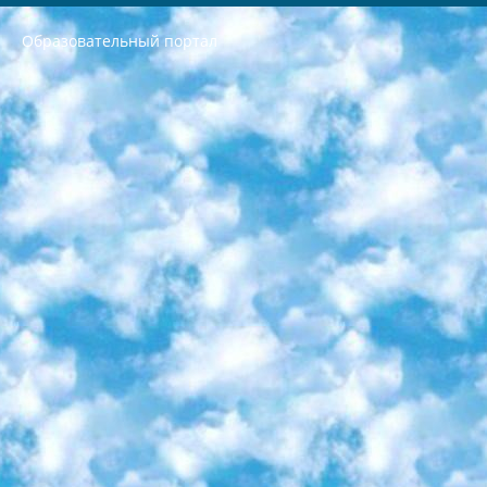
Образовательный портал
РЕСПУБЛИКА УЗБЕКИСТАН МИНИСТРЕРСТВО ДОШКОЛЬНОГО И ШКОЛЬНОГО ОБРАЗОВАНИЯ КОМАНДА в общеобразовательных учреждениях в 2023-2024 учебном году организация и проведение итоговой государственной аттестации обучающихся о Министра дошкольного и школьного образования Республики Узбекистан от 4 марта 2008 года (постановлением Минюста от 20 марта 2008 года № 1778 государственной регистрации) «Итоговое состояние учащихся общего среднего образования на основании положения об утверждении положения об аттестации общего среднего образования выпускной экзамен студентов в образовательных учреждениях в 2023-2024 учебном году В целях организации и прохождения аттестации приказываю: 1. Следующее: перечень предметов, по которым будет проводиться итоговая государственная аттестация и экзамен формы перевода согласно приложению 1; сертификаты международного образца, оценивающие уровень владения иностранными языками перечень согласно приложению 2; 2. Педагогический при специализированных образовательных учреждениях. научно-практический центр квалификации и международной оценки (Д.Давидова) 2024 г. До 25 марта: задания по предметам, по которым будет проводиться итоговая аттестация разработка и утверждение технических условий; итоговая аттестация на основании разработанного предметного задания разработка вопросов по предметам (устно и письменно), экзамен передача; общеобразовательные средние школы и специальные учебные заведения учащиеся выпускных классов школ и интернатов в агентской системе подготовка базы данных экзаменационных материалов и критериев оценки; перевод базы экзаменационных материалов на все языки обучения подать в Республиканский образовательный центр для изготовления; варианты экзаменов на основе разработанных контрольных материалов пусть будут поставлены задачи формирования. 3. Республиканский образовательный центр (Ш.Худайкулов) до 5 апреля 2024 года. до: база данных предоставленных экзаменационных материалов на все языки обучения перевод и экспертиза; для слепых, слабовидящих, глухих, слабослышащих и умственно отсталых детей учащиеся выпускных классов специализированных школ и школ-интернатов база данных экзаменационных материалов на всех преподаваемых языках подготовка критериев оценки; специализированные школы для умственно отсталых детей и технологии для учащихся выпускных классов школ-интернатов разработка соответствующих рекомендаций и критериев проведения ЕГЭ по естествознанию давать задания. 4. Педагогический при специализированных образовательных учреждениях. Научно-практический центр навыков и международной оценки (Д.Давидова), Республика образовательный центр (Худайкулов Ш.) итоговый государственный аттестационный экзамен ориентирован на творческое и логическое мышление при подготовке базы материалов учитывать введение заданий. 5. Следует отметить, что: сертификат государственного образца о знании общеобразовательного предмета и как минимум национальный уровень B1 по предметам на иностранных языках, указанным в Приложении 2. или международно признанный сертификат эквивалентного уровня студенты, изучающие определенный предмет, освобождаются от экзамена; по соответствующим предметам запланирована итоговая государственная аттестация за день до дня, путем жеребьевки Рабочей группой (в письменной форме по предметам, проводимым в форме) из числа сформированных вариантов выбрано 2 варианта; 2 выбранных варианта экзамена анонсированы на официальном сайте министерства и все выпускники по всей стране на основе этих вариантов проводит итоговую государственную аттестацию. 6. Государственное образование учащихся средних общеобразовательных учреждений. знания в соответствии с квалификационными требованиями, которые необходимо приобрести на основании стандартов итоговый (выпускной) контроль для 9 и 11 классов в целях тестирования Экзамены (далее – экзамены) состоят из предметов, перечисленных в приложении 1. будет сделано. 7. Экзамены пройдут с 26 мая по 15 июня 2024 г. (кроме науки физического воспитания). 8. Физическая для учащихся 9 классов общесредних образовательных учреждений. Экзамены по предмету «Образование, квалификация медицина» 1-6 мая 2024 года. сотрудники перевести под присмотр (с отклонениями в физическом или умственном развитии) специализированная школа для детей, школы-интернаты и со сколиозом школы-интернаты санаторного типа для больных детей исключены). 9. Он был слепым, слабовидящим и имел нарушения опорно-двигательного аппарата. экзамены в специализированных школах и интернатах для детей должны проводиться исходя из требований, предъявляемых к общеобразовательным учреждениям (физкультура кроме науки). 10. Специализированная школа для глухих и слабослышащих детей. и экзамены в интернатах и быть реализован в виде письменного теста по математике. 11. Специальность для умственно отсталых детей. Для 9 класса Родной язык и литературное письмо Государственный язык (язык обучения – узбекский). для неклассов) написано Математическое письмо Письменная/устная история Узбекистана Физическое воспитание практично Итоговый контроль Для 11 класса Написание родного языка и литературы (эссе) Математическое письмо Узбекский язык (обучение на узбекском языке) не посещающее общее среднее образование для учреждений)/Образовательное учреждение выбор письменный и устный Иностранный язык письменный/устный Письменная/устная история Узбекистана *По выбору студента:  Химия  Физика  Основы государственного права  География 10 бесплатных образовательных ресурсов - Мы составили подборку онлайн-проектов с интерактивными упражнениями, видеолекциями и статьями. Они помогут вам обрести новые и освежить старые знания бесплатно. 1. «ИНТУИТ» Старейшая образовательная площадка Рунета. Здесь вы найдёте сотни текстовых и видеокурсов на десятки различных тем — от программирования до психологии. Многие курсы подготовлены российскими университетами и крупными международными компаниями вроде Intel и Microsoft. Самостоятельное обучение бесплатное, но желающие могут оплатить услуги персональных наставников. 2. «Смартия» знакомит с актуальными профессиями и подсказывает, как им обучаться. Выбрав заинтересовавшую вас специальность — SMM-специалист, фотограф, веб-дизайнер или другую, — увидите список необходимых для неё умений. Чтобы вы могли освоить их самостоятельно, для каждого умения площадка отображает подборку ссылок на учебные материалы. Хотя «Смартия» ориентируется на русскоязычную аудиторию, часть контента всё же доступна только на английском. 3. «Лекторий Физтеха» Проект Московского физико-технического института (Физтеха). С его помощью вы можете смотреть онлайн серии лекций, записанные на видео в этом вузе. В числе доступных предметов — физика, биология, химия, информационные технологии и другие. К некоторым лекциям администрация ресурса прилагает готовые конспекты, которые можно скачивать в PDF-формате. 4. ITMOcourses Онлайн-площадка Санкт-Петербургского национального исследовательского университета информационных технологий, механики и оптики (ИТМО). Ресурс предоставляет свободный доступ к курсам, разработанным в этом вузе. Каталог материалов разбит на четыре категории: «Оптические системы и технологии», «Приборостроение и робототехника», «Информационные технологии» и «Биотехнологии». Курсы состоят из видеолекций, интерактивных демонстраций и заданий. 5. «КиберЛенинка» Электронная научная библиотека открытого доступа. Каталог площадки регулярно обрастает текстами статей из различных научных изданий. Сгруппированные по журналам и рубрикам публикации можно читать онлайн или скачивать целиком в PDF-формате. Проект нацелен на популяризацию науки за счёт открытого доступа к качественной информации. 6. «ПостНаука» На этом ресурсе публикуют подборки видеолекций, составленные экспертами из разных отраслей и объединённые общими темами. Среди них, к примеру, есть серии «Биоинформатика и геномика», «Культура средневековой Скандинавии» и Cinema Studies о теории кино. Каждая подборка лекций — логически связанная история, рассказанная экспертом от первого лица. Кроме того, на сайте появляются научно-образовательные статьи и тесты на разные темы. 7. «Newочём» Команда проекта «Newочём» отбирает самые интересные тексты из англоязычных СМИ и переводит те из них, за которые голосуют участники сообщества «ВКонтакте». По большей части это научно-популярные статьи. Редакторы придумывают лишь заголовки, в остальном содержание переводов соответствует оригиналам. Полные тексты можно читать прямо в социальной сети. 8. InternetUrok Онлайн-база материалов по основным дисциплинам школьной программы. Информация на сайте структурирована по классам, предметам и темам (урокам). Каждый урок состоит из видеолекций и конспектов. Есть также интерактивные тренажёры и тесты для закрепления пройденного материала. Даже если вы давно окончили школу, возможность повторить программу старших классов всегда может пригодиться. 9. Edutainme Ещё один ресурс об образовании. В отличие от Newtonew, как мне кажется, Edutainme больше ориентируется на представителей индустрии: педагогов, предпринимателей, разработчиков образовательных проектов. Но и любой, кто просто стремится к саморазвитию, найдёт на сайте много полезного и интересного для себя. Например, информацию о новых курсах и образовательных сервисах. 10. Newtonew Онлайн-медиа об образовании и обучении в широком смысле. Авторы Newtonew пишут об инструментах, заведениях, тактиках и стратегиях, которые помогают учить других и получать новые знания самостоятельно. На этой площадке вы найдёте новости, обзоры, аналитические мат