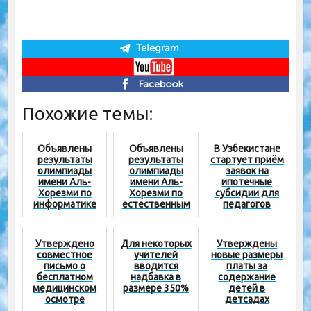
Похожие темы:
Объявлены
Объявлены
В Узбекистане
результаты
результаты
стартует приём
олимпиады
олимпиады
заявок на
имени Аль-
имени Аль-
ипотечные
Хорезми по
Хорезми по
субсидии для
информатике
естественным
педагогов
среди учащихся
наукам среди
8-х классов
учащихся 8-х
классов
Утверждено
Для некоторых
Утверждены
совместное
учителей
новые размеры
письмо о
вводится
платы за
бесплатном
надбавка в
содержание
медицинском
размере 350%
детей в
осмотре
детсадах
педагогических