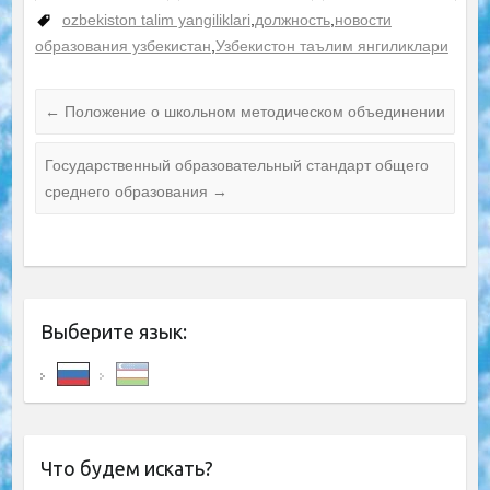
работников
ozbekiston talim yangiliklari
,
должность
,
новости
образования узбекистан
,
Узбекистон таълим янгиликлари
←
Положение о школьном методическом объединении
Государственный образовательный стандарт общего
среднего образования
→
Выберите язык:
Что будем искать?