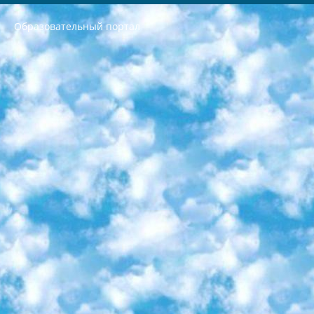
Образовательный портал
РЕСПУБЛИКА УЗБЕКИСТАН МИНИСТРЕРСТВО ДОШКОЛЬНОГО И ШКОЛЬНОГО ОБРАЗОВАНИЯ КОМАНДА в общеобразовательных учреждениях в 2023-2024 учебном году организация и проведение итоговой государственной аттестации обучающихся о Министра дошкольного и школьного образования Республики Узбекистан от 4 марта 2008 года (постановлением Минюста от 20 марта 2008 года № 1778 государственной регистрации) «Итоговое состояние учащихся общего среднего образования на основании положения об утверждении положения об аттестации общего среднего образования выпускной экзамен студентов в образовательных учреждениях в 2023-2024 учебном году В целях организации и прохождения аттестации приказываю: 1. Следующее: перечень предметов, по которым будет проводиться итоговая государственная аттестация и экзамен формы перевода согласно приложению 1; сертификаты международного образца, оценивающие уровень владения иностранными языками перечень согласно приложению 2; 2. Педагогический при специализированных образовательных учреждениях. научно-практический центр квалификации и международной оценки (Д.Давидова) 2024 г. До 25 марта: задания по предметам, по которым будет проводиться итоговая аттестация разработка и утверждение технических условий; итоговая аттестация на основании разработанного предметного задания разработка вопросов по предметам (устно и письменно), экзамен передача; общеобразовательные средние школы и специальные учебные заведения учащиеся выпускных классов школ и интернатов в агентской системе подготовка базы данных экзаменационных материалов и критериев оценки; перевод базы экзаменационных материалов на все языки обучения подать в Республиканский образовательный центр для изготовления; варианты экзаменов на основе разработанных контрольных материалов пусть будут поставлены задачи формирования. 3. Республиканский образовательный центр (Ш.Худайкулов) до 5 апреля 2024 года. до: база данных предоставленных экзаменационных материалов на все языки обучения перевод и экспертиза; для слепых, слабовидящих, глухих, слабослышащих и умственно отсталых детей учащиеся выпускных классов специализированных школ и школ-интернатов база данных экзаменационных материалов на всех преподаваемых языках подготовка критериев оценки; специализированные школы для умственно отсталых детей и технологии для учащихся выпускных классов школ-интернатов разработка соответствующих рекомендаций и критериев проведения ЕГЭ по естествознанию давать задания. 4. Педагогический при специализированных образовательных учреждениях. Научно-практический центр навыков и международной оценки (Д.Давидова), Республика образовательный центр (Худайкулов Ш.) итоговый государственный аттестационный экзамен ориентирован на творческое и логическое мышление при подготовке базы материалов учитывать введение заданий. 5. Следует отметить, что: сертификат государственного образца о знании общеобразовательного предмета и как минимум национальный уровень B1 по предметам на иностранных языках, указанным в Приложении 2. или международно признанный сертификат эквивалентного уровня студенты, изучающие определенный предмет, освобождаются от экзамена; по соответствующим предметам запланирована итоговая государственная аттестация за день до дня, путем жеребьевки Рабочей группой (в письменной форме по предметам, проводимым в форме) из числа сформированных вариантов выбрано 2 варианта; 2 выбранных варианта экзамена анонсированы на официальном сайте министерства и все выпускники по всей стране на основе этих вариантов проводит итоговую государственную аттестацию. 6. Государственное образование учащихся средних общеобразовательных учреждений. знания в соответствии с квалификационными требованиями, которые необходимо приобрести на основании стандартов итоговый (выпускной) контроль для 9 и 11 классов в целях тестирования Экзамены (далее – экзамены) состоят из предметов, перечисленных в приложении 1. будет сделано. 7. Экзамены пройдут с 26 мая по 15 июня 2024 г. (кроме науки физического воспитания). 8. Физическая для учащихся 9 классов общесредних образовательных учреждений. Экзамены по предмету «Образование, квалификация медицина» 1-6 мая 2024 года. сотрудники перевести под присмотр (с отклонениями в физическом или умственном развитии) специализированная школа для детей, школы-интернаты и со сколиозом школы-интернаты санаторного типа для больных детей исключены). 9. Он был слепым, слабовидящим и имел нарушения опорно-двигательного аппарата. экзамены в специализированных школах и интернатах для детей должны проводиться исходя из требований, предъявляемых к общеобразовательным учреждениям (физкультура кроме науки). 10. Специализированная школа для глухих и слабослышащих детей. и экзамены в интернатах и быть реализован в виде письменного теста по математике. 11. Специальность для умственно отсталых детей. Для 9 класса Родной язык и литературное письмо Государственный язык (язык обучения – узбекский). для неклассов) написано Математическое письмо Письменная/устная история Узбекистана Физическое воспитание практично Итоговый контроль Для 11 класса Написание родного языка и литературы (эссе) Математическое письмо Узбекский язык (обучение на узбекском языке) не посещающее общее среднее образование для учреждений)/Образовательное учреждение выбор письменный и устный Иностранный язык письменный/устный Письменная/устная история Узбекистана *По выбору студента:  Химия  Физика  Основы государственного права  География 10 бесплатных образовательных ресурсов - Мы составили подборку онлайн-проектов с интерактивными упражнениями, видеолекциями и статьями. Они помогут вам обрести новые и освежить старые знания бесплатно. 1. «ИНТУИТ» Старейшая образовательная площадка Рунета. Здесь вы найдёте сотни текстовых и видеокурсов на десятки различных тем — от программирования до психологии. Многие курсы подготовлены российскими университетами и крупными международными компаниями вроде Intel и Microsoft. Самостоятельное обучение бесплатное, но желающие могут оплатить услуги персональных наставников. 2. «Смартия» знакомит с актуальными профессиями и подсказывает, как им обучаться. Выбрав заинтересовавшую вас специальность — SMM-специалист, фотограф, веб-дизайнер или другую, — увидите список необходимых для неё умений. Чтобы вы могли освоить их самостоятельно, для каждого умения площадка отображает подборку ссылок на учебные материалы. Хотя «Смартия» ориентируется на русскоязычную аудиторию, часть контента всё же доступна только на английском. 3. «Лекторий Физтеха» Проект Московского физико-технического института (Физтеха). С его помощью вы можете смотреть онлайн серии лекций, записанные на видео в этом вузе. В числе доступных предметов — физика, биология, химия, информационные технологии и другие. К некоторым лекциям администрация ресурса прилагает готовые конспекты, которые можно скачивать в PDF-формате. 4. ITMOcourses Онлайн-площадка Санкт-Петербургского национального исследовательского университета информационных технологий, механики и оптики (ИТМО). Ресурс предоставляет свободный доступ к курсам, разработанным в этом вузе. Каталог материалов разбит на четыре категории: «Оптические системы и технологии», «Приборостроение и робототехника», «Информационные технологии» и «Биотехнологии». Курсы состоят из видеолекций, интерактивных демонстраций и заданий. 5. «КиберЛенинка» Электронная научная библиотека открытого доступа. Каталог площадки регулярно обрастает текстами статей из различных научных изданий. Сгруппированные по журналам и рубрикам публикации можно читать онлайн или скачивать целиком в PDF-формате. Проект нацелен на популяризацию науки за счёт открытого доступа к качественной информации. 6. «ПостНаука» На этом ресурсе публикуют подборки видеолекций, составленные экспертами из разных отраслей и объединённые общими темами. Среди них, к примеру, есть серии «Биоинформатика и геномика», «Культура средневековой Скандинавии» и Cinema Studies о теории кино. Каждая подборка лекций — логически связанная история, рассказанная экспертом от первого лица. Кроме того, на сайте появляются научно-образовательные статьи и тесты на разные темы. 7. «Newочём» Команда проекта «Newочём» отбирает самые интересные тексты из англоязычных СМИ и переводит те из них, за которые голосуют участники сообщества «ВКонтакте». По большей части это научно-популярные статьи. Редакторы придумывают лишь заголовки, в остальном содержание переводов соответствует оригиналам. Полные тексты можно читать прямо в социальной сети. 8. InternetUrok Онлайн-база материалов по основным дисциплинам школьной программы. Информация на сайте структурирована по классам, предметам и темам (урокам). Каждый урок состоит из видеолекций и конспектов. Есть также интерактивные тренажёры и тесты для закрепления пройденного материала. Даже если вы давно окончили школу, возможность повторить программу старших классов всегда может пригодиться. 9. Edutainme Ещё один ресурс об образовании. В отличие от Newtonew, как мне кажется, Edutainme больше ориентируется на представителей индустрии: педагогов, предпринимателей, разработчиков образовательных проектов. Но и любой, кто просто стремится к саморазвитию, найдёт на сайте много полезного и интересного для себя. Например, информацию о новых курсах и образовательных сервисах. 10. Newtonew Онлайн-медиа об образовании и обучении в широком смысле. Авторы Newtonew пишут об инструментах, заведениях, тактиках и стратегиях, которые помогают учить других и получать новые знания самостоятельно. На этой площадке вы найдёте новости, обзоры, аналитические мат