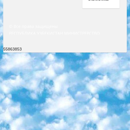
© Все права защищены
РЕСПУБЛИКА УЗБЕКИСТАН МИНИСТРЕРСТВО ДОШКОЛЬНОГО И ШКОЛЬНОГО ОБРАЗОВАНИЯ КОМАНДА в общеобразовательных учреждениях в 2023-2024 учебном году организация и проведение итоговой государственной аттестации обучающихся о Министра дошкольного и школьного образования Республики Узбекистан от 4 марта 2008 года (постановлением Минюста от 20 марта 2008 года № 1778 государственной регистрации) «Итоговое состояние учащихся общего среднего образования на основании положения об утверждении положения об аттестации общего среднего образования выпускной экзамен студентов в образовательных учреждениях в 2023-2024 учебном году В целях организации и прохождения аттестации приказываю: 1. Следующее: перечень предметов, по которым будет проводиться итоговая государственная аттестация и экзамен формы перевода согласно приложению 1; сертификаты международного образца, оценивающие уровень владения иностранными языками перечень согласно приложению 2; 2. Педагогический при специализированных образовательных учреждениях. научно-практический центр квалификации и международной оценки (Д.Давидова) 2024 г. До 25 марта: задания по предметам, по которым будет проводиться итоговая аттестация разработка и утверждение технических условий; итоговая аттестация на основании разработанного предметного задания разработка вопросов по предметам (устно и письменно), экзамен передача; общеобразовательные средние школы и специальные учебные заведения учащиеся выпускных классов школ и интернатов в агентской системе подготовка базы данных экзаменационных материалов и критериев оценки; перевод базы экзаменационных материалов на все языки обучения подать в Республиканский образовательный центр для изготовления; варианты экзаменов на основе разработанных контрольных материалов пусть будут поставлены задачи формирования. 3. Республиканский образовательный центр (Ш.Худайкулов) до 5 апреля 2024 года. до: база данных предоставленных экзаменационных материалов на все языки обучения перевод и экспертиза; для слепых, слабовидящих, глухих, слабослышащих и умственно отсталых детей учащиеся выпускных классов специализированных школ и школ-интернатов база данных экзаменационных материалов на всех преподаваемых языках подготовка критериев оценки; специализированные школы для умственно отсталых детей и технологии для учащихся выпускных классов школ-интернатов разработка соответствующих рекомендаций и критериев проведения ЕГЭ по естествознанию давать задания. 4. Педагогический при специализированных образовательных учреждениях. Научно-практический центр навыков и международной оценки (Д.Давидова), Республика образовательный центр (Худайкулов Ш.) итоговый государственный аттестационный экзамен ориентирован на творческое и логическое мышление при подготовке базы материалов учитывать введение заданий. 5. Следует отметить, что: сертификат государственного образца о знании общеобразовательного предмета и как минимум национальный уровень B1 по предметам на иностранных языках, указанным в Приложении 2. или международно признанный сертификат эквивалентного уровня студенты, изучающие определенный предмет, освобождаются от экзамена; по соответствующим предметам запланирована итоговая государственная аттестация за день до дня, путем жеребьевки Рабочей группой (в письменной форме по предметам, проводимым в форме) из числа сформированных вариантов выбрано 2 варианта; 2 выбранных варианта экзамена анонсированы на официальном сайте министерства и все выпускники по всей стране на основе этих вариантов проводит итоговую государственную аттестацию. 6. Государственное образование учащихся средних общеобразовательных учреждений. знания в соответствии с квалификационными требованиями, которые необходимо приобрести на основании стандартов итоговый (выпускной) контроль для 9 и 11 классов в целях тестирования Экзамены (далее – экзамены) состоят из предметов, перечисленных в приложении 1. будет сделано. 7. Экзамены пройдут с 26 мая по 15 июня 2024 г. (кроме науки физического воспитания). 8. Физическая для учащихся 9 классов общесредних образовательных учреждений. Экзамены по предмету «Образование, квалификация медицина» 1-6 мая 2024 года. сотрудники перевести под присмотр (с отклонениями в физическом или умственном развитии) специализированная школа для детей, школы-интернаты и со сколиозом школы-интернаты санаторного типа для больных детей исключены). 9. Он был слепым, слабовидящим и имел нарушения опорно-двигательного аппарата. экзамены в специализированных школах и интернатах для детей должны проводиться исходя из требований, предъявляемых к общеобразовательным учреждениям (физкультура кроме науки). 10. Специализированная школа для глухих и слабослышащих детей. и экзамены в интернатах и быть реализован в виде письменного теста по математике. 11. Специальность для умственно отсталых детей. Для 9 класса Родной язык и литературное письмо Государственный язык (язык обучения – узбекский). для неклассов) написано Математическое письмо Письменная/устная история Узбекистана Физическое воспитание практично Итоговый контроль Для 11 класса Написание родного языка и литературы (эссе) Математическое письмо Узбекский язык (обучение на узбекском языке) не посещающее общее среднее образование для учреждений)/Образовательное учреждение выбор письменный и устный Иностранный язык письменный/устный Письменная/устная история Узбекистана *По выбору студента:  Химия  Физика  Основы государственного права  География 10 бесплатных образовательных ресурсов - Мы составили подборку онлайн-проектов с интерактивными упражнениями, видеолекциями и статьями. Они помогут вам обрести новые и освежить старые знания бесплатно. 1. «ИНТУИТ» Старейшая образовательная площадка Рунета. Здесь вы найдёте сотни текстовых и видеокурсов на десятки различных тем — от программирования до психологии. Многие курсы подготовлены российскими университетами и крупными международными компаниями вроде Intel и Microsoft. Самостоятельное обучение бесплатное, но желающие могут оплатить услуги персональных наставников. 2. «Смартия» знакомит с актуальными профессиями и подсказывает, как им обучаться. Выбрав заинтересовавшую вас специальность — SMM-специалист, фотограф, веб-дизайнер или другую, — увидите список необходимых для неё умений. Чтобы вы могли освоить их самостоятельно, для каждого умения площадка отображает подборку ссылок на учебные материалы. Хотя «Смартия» ориентируется на русскоязычную аудиторию, часть контента всё же доступна только на английском. 3. «Лекторий Физтеха» Проект Московского физико-технического института (Физтеха). С его помощью вы можете смотреть онлайн серии лекций, записанные на видео в этом вузе. В числе доступных предметов — физика, биология, химия, информационные технологии и другие. К некоторым лекциям администрация ресурса прилагает готовые конспекты, которые можно скачивать в PDF-формате. 4. ITMOcourses Онлайн-площадка Санкт-Петербургского национального исследовательского университета информационных технологий, механики и оптики (ИТМО). Ресурс предоставляет свободный доступ к курсам, разработанным в этом вузе. Каталог материалов разбит на четыре категории: «Оптические системы и технологии», «Приборостроение и робототехника», «Информационные технологии» и «Биотехнологии». Курсы состоят из видеолекций, интерактивных демонстраций и заданий. 5. «КиберЛенинка» Электронная научная библиотека открытого доступа. Каталог площадки регулярно обрастает текстами статей из различных научных изданий. Сгруппированные по журналам и рубрикам публикации можно читать онлайн или скачивать целиком в PDF-формате. Проект нацелен на популяризацию науки за счёт открытого доступа к качественной информации. 6. «ПостНаука» На этом ресурсе публикуют подборки видеолекций, составленные экспертами из разных отраслей и объединённые общими темами. Среди них, к примеру, есть серии «Биоинформатика и геномика», «Культура средневековой Скандинавии» и Cinema Studies о теории кино. Каждая подборка лекций — логически связанная история, рассказанная экспертом от первого лица. Кроме того, на сайте появляются научно-образовательные статьи и тесты на разные темы. 7. «Newочём» Команда проекта «Newочём» отбирает самые интересные тексты из англоязычных СМИ и переводит те из них, за которые голосуют участники сообщества «ВКонтакте». По большей части это научно-популярные статьи. Редакторы придумывают лишь заголовки, в остальном содержание переводов соответствует оригиналам. Полные тексты можно читать прямо в социальной сети. 8. InternetUrok Онлайн-база материалов по основным дисциплинам школьной программы. Информация на сайте структурирована по классам, предметам и темам (урокам). Каждый урок состоит из видеолекций и конспектов. Есть также интерактивные тренажёры и тесты для закрепления пройденного материала. Даже если вы давно окончили школу, возможность повторить программу старших классов всегда может пригодиться. 9. Edutainme Ещё один ресурс об образовании. В отличие от Newtonew, как мне кажется, Edutainme больше ориентируется на представителей индустрии: педагогов, предпринимателей, разработчиков образовательных проектов. Но и любой, кто просто стремится к саморазвитию, найдёт на сайте много полезного и интересного для себя. Например, информацию о новых курсах и образовательных сервисах. 10. Newtonew Онлайн-медиа об образовании и обучении в широком смысле. Авторы Newtonew пишут об инструментах, заведениях, тактиках и стратегиях, которые помогают учить других и получать новые знания самостоятельно. На этой площадке вы найдёте новости, обзоры, аналитические мате
55863853