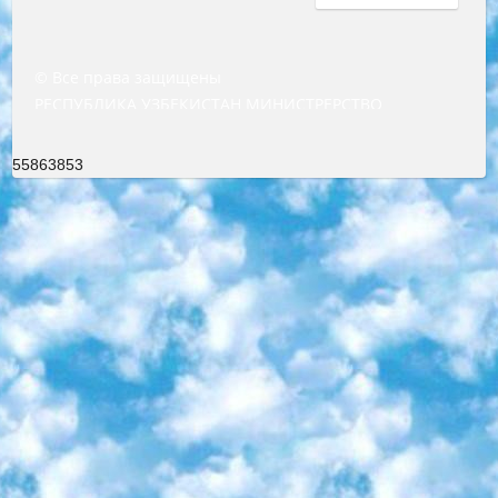
© Все права защищены
РЕСПУБЛИКА УЗБЕКИСТАН МИНИСТРЕРСТВО ДОШКОЛЬНОГО И ШКОЛЬНОГО ОБРАЗОВАНИЯ КОМАНДА в общеобразовательных учреждениях в 2023-2024 учебном году организация и проведение итоговой государственной аттестации обучающихся о Министра дошкольного и школьного образования Республики Узбекистан от 4 марта 2008 года (постановлением Минюста от 20 марта 2008 года № 1778 государственной регистрации) «Итоговое состояние учащихся общего среднего образования на основании положения об утверждении положения об аттестации общего среднего образования выпускной экзамен студентов в образовательных учреждениях в 2023-2024 учебном году В целях организации и прохождения аттестации приказываю: 1. Следующее: перечень предметов, по которым будет проводиться итоговая государственная аттестация и экзамен формы перевода согласно приложению 1; сертификаты международного образца, оценивающие уровень владения иностранными языками перечень согласно приложению 2; 2. Педагогический при специализированных образовательных учреждениях. научно-практический центр квалификации и международной оценки (Д.Давидова) 2024 г. До 25 марта: задания по предметам, по которым будет проводиться итоговая аттестация разработка и утверждение технических условий; итоговая аттестация на основании разработанного предметного задания разработка вопросов по предметам (устно и письменно), экзамен передача; общеобразовательные средние школы и специальные учебные заведения учащиеся выпускных классов школ и интернатов в агентской системе подготовка базы данных экзаменационных материалов и критериев оценки; перевод базы экзаменационных материалов на все языки обучения подать в Республиканский образовательный центр для изготовления; варианты экзаменов на основе разработанных контрольных материалов пусть будут поставлены задачи формирования. 3. Республиканский образовательный центр (Ш.Худайкулов) до 5 апреля 2024 года. до: база данных предоставленных экзаменационных материалов на все языки обучения перевод и экспертиза; для слепых, слабовидящих, глухих, слабослышащих и умственно отсталых детей учащиеся выпускных классов специализированных школ и школ-интернатов база данных экзаменационных материалов на всех преподаваемых языках подготовка критериев оценки; специализированные школы для умственно отсталых детей и технологии для учащихся выпускных классов школ-интернатов разработка соответствующих рекомендаций и критериев проведения ЕГЭ по естествознанию давать задания. 4. Педагогический при специализированных образовательных учреждениях. Научно-практический центр навыков и международной оценки (Д.Давидова), Республика образовательный центр (Худайкулов Ш.) итоговый государственный аттестационный экзамен ориентирован на творческое и логическое мышление при подготовке базы материалов учитывать введение заданий. 5. Следует отметить, что: сертификат государственного образца о знании общеобразовательного предмета и как минимум национальный уровень B1 по предметам на иностранных языках, указанным в Приложении 2. или международно признанный сертификат эквивалентного уровня студенты, изучающие определенный предмет, освобождаются от экзамена; по соответствующим предметам запланирована итоговая государственная аттестация за день до дня, путем жеребьевки Рабочей группой (в письменной форме по предметам, проводимым в форме) из числа сформированных вариантов выбрано 2 варианта; 2 выбранных варианта экзамена анонсированы на официальном сайте министерства и все выпускники по всей стране на основе этих вариантов проводит итоговую государственную аттестацию. 6. Государственное образование учащихся средних общеобразовательных учреждений. знания в соответствии с квалификационными требованиями, которые необходимо приобрести на основании стандартов итоговый (выпускной) контроль для 9 и 11 классов в целях тестирования Экзамены (далее – экзамены) состоят из предметов, перечисленных в приложении 1. будет сделано. 7. Экзамены пройдут с 26 мая по 15 июня 2024 г. (кроме науки физического воспитания). 8. Физическая для учащихся 9 классов общесредних образовательных учреждений. Экзамены по предмету «Образование, квалификация медицина» 1-6 мая 2024 года. сотрудники перевести под присмотр (с отклонениями в физическом или умственном развитии) специализированная школа для детей, школы-интернаты и со сколиозом школы-интернаты санаторного типа для больных детей исключены). 9. Он был слепым, слабовидящим и имел нарушения опорно-двигательного аппарата. экзамены в специализированных школах и интернатах для детей должны проводиться исходя из требований, предъявляемых к общеобразовательным учреждениям (физкультура кроме науки). 10. Специализированная школа для глухих и слабослышащих детей. и экзамены в интернатах и быть реализован в виде письменного теста по математике. 11. Специальность для умственно отсталых детей. Для 9 класса Родной язык и литературное письмо Государственный язык (язык обучения – узбекский). для неклассов) написано Математическое письмо Письменная/устная история Узбекистана Физическое воспитание практично Итоговый контроль Для 11 класса Написание родного языка и литературы (эссе) Математическое письмо Узбекский язык (обучение на узбекском языке) не посещающее общее среднее образование для учреждений)/Образовательное учреждение выбор письменный и устный Иностранный язык письменный/устный Письменная/устная история Узбекистана *По выбору студента:  Химия  Физика  Основы государственного права  География 10 бесплатных образовательных ресурсов - Мы составили подборку онлайн-проектов с интерактивными упражнениями, видеолекциями и статьями. Они помогут вам обрести новые и освежить старые знания бесплатно. 1. «ИНТУИТ» Старейшая образовательная площадка Рунета. Здесь вы найдёте сотни текстовых и видеокурсов на десятки различных тем — от программирования до психологии. Многие курсы подготовлены российскими университетами и крупными международными компаниями вроде Intel и Microsoft. Самостоятельное обучение бесплатное, но желающие могут оплатить услуги персональных наставников. 2. «Смартия» знакомит с актуальными профессиями и подсказывает, как им обучаться. Выбрав заинтересовавшую вас специальность — SMM-специалист, фотограф, веб-дизайнер или другую, — увидите список необходимых для неё умений. Чтобы вы могли освоить их самостоятельно, для каждого умения площадка отображает подборку ссылок на учебные материалы. Хотя «Смартия» ориентируется на русскоязычную аудиторию, часть контента всё же доступна только на английском. 3. «Лекторий Физтеха» Проект Московского физико-технического института (Физтеха). С его помощью вы можете смотреть онлайн серии лекций, записанные на видео в этом вузе. В числе доступных предметов — физика, биология, химия, информационные технологии и другие. К некоторым лекциям администрация ресурса прилагает готовые конспекты, которые можно скачивать в PDF-формате. 4. ITMOcourses Онлайн-площадка Санкт-Петербургского национального исследовательского университета информационных технологий, механики и оптики (ИТМО). Ресурс предоставляет свободный доступ к курсам, разработанным в этом вузе. Каталог материалов разбит на четыре категории: «Оптические системы и технологии», «Приборостроение и робототехника», «Информационные технологии» и «Биотехнологии». Курсы состоят из видеолекций, интерактивных демонстраций и заданий. 5. «КиберЛенинка» Электронная научная библиотека открытого доступа. Каталог площадки регулярно обрастает текстами статей из различных научных изданий. Сгруппированные по журналам и рубрикам публикации можно читать онлайн или скачивать целиком в PDF-формате. Проект нацелен на популяризацию науки за счёт открытого доступа к качественной информации. 6. «ПостНаука» На этом ресурсе публикуют подборки видеолекций, составленные экспертами из разных отраслей и объединённые общими темами. Среди них, к примеру, есть серии «Биоинформатика и геномика», «Культура средневековой Скандинавии» и Cinema Studies о теории кино. Каждая подборка лекций — логически связанная история, рассказанная экспертом от первого лица. Кроме того, на сайте появляются научно-образовательные статьи и тесты на разные темы. 7. «Newочём» Команда проекта «Newочём» отбирает самые интересные тексты из англоязычных СМИ и переводит те из них, за которые голосуют участники сообщества «ВКонтакте». По большей части это научно-популярные статьи. Редакторы придумывают лишь заголовки, в остальном содержание переводов соответствует оригиналам. Полные тексты можно читать прямо в социальной сети. 8. InternetUrok Онлайн-база материалов по основным дисциплинам школьной программы. Информация на сайте структурирована по классам, предметам и темам (урокам). Каждый урок состоит из видеолекций и конспектов. Есть также интерактивные тренажёры и тесты для закрепления пройденного материала. Даже если вы давно окончили школу, возможность повторить программу старших классов всегда может пригодиться. 9. Edutainme Ещё один ресурс об образовании. В отличие от Newtonew, как мне кажется, Edutainme больше ориентируется на представителей индустрии: педагогов, предпринимателей, разработчиков образовательных проектов. Но и любой, кто просто стремится к саморазвитию, найдёт на сайте много полезного и интересного для себя. Например, информацию о новых курсах и образовательных сервисах. 10. Newtonew Онлайн-медиа об образовании и обучении в широком смысле. Авторы Newtonew пишут об инструментах, заведениях, тактиках и стратегиях, которые помогают учить других и получать новые знания самостоятельно. На этой площадке вы найдёте новости, обзоры, аналитические мате
55863853