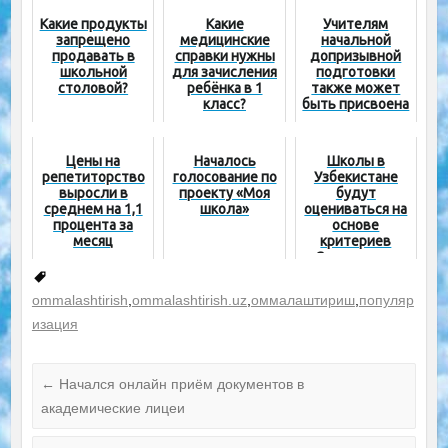
Какие продукты
Какие
Учителям
запрещено
медицинские
начальной
продавать в
справки нужны
допризывной
школьной
для зачисления
подготовки
столовой?
ребёнка в 1
также может
класс?
быть присвоена
категория
Цены на
Началось
Школы в
репетиторство
голосование по
Узбекистане
выросли в
проекту «Моя
будут
среднем на 1,1
школа»
оцениваться на
процента за
основе
месяц
критериев
«Современная
школа»
ommalashtirish
,
ommalashtirish.uz
,
оммалаштириш
,
популяр
изация
←
Начался онлайн приём документов в
академические лицеи