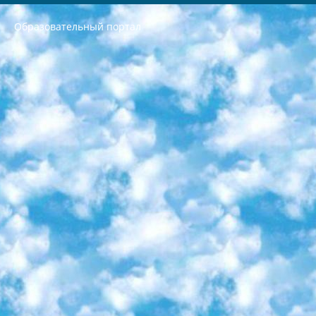
Образовательный портал
РЕСПУБЛИКА УЗБЕКИСТАН МИНИСТРЕРСТВО ДОШКОЛЬНОГО И ШКОЛЬНОГО ОБРАЗОВАНИЯ КОМАНДА в общеобразовательных учреждениях в 2023-2024 учебном году организация и проведение итоговой государственной аттестации обучающихся о Министра дошкольного и школьного образования Республики Узбекистан от 4 марта 2008 года (постановлением Минюста от 20 марта 2008 года № 1778 государственной регистрации) «Итоговое состояние учащихся общего среднего образования на основании положения об утверждении положения об аттестации общего среднего образования выпускной экзамен студентов в образовательных учреждениях в 2023-2024 учебном году В целях организации и прохождения аттестации приказываю: 1. Следующее: перечень предметов, по которым будет проводиться итоговая государственная аттестация и экзамен формы перевода согласно приложению 1; сертификаты международного образца, оценивающие уровень владения иностранными языками перечень согласно приложению 2; 2. Педагогический при специализированных образовательных учреждениях. научно-практический центр квалификации и международной оценки (Д.Давидова) 2024 г. До 25 марта: задания по предметам, по которым будет проводиться итоговая аттестация разработка и утверждение технических условий; итоговая аттестация на основании разработанного предметного задания разработка вопросов по предметам (устно и письменно), экзамен передача; общеобразовательные средние школы и специальные учебные заведения учащиеся выпускных классов школ и интернатов в агентской системе подготовка базы данных экзаменационных материалов и критериев оценки; перевод базы экзаменационных материалов на все языки обучения подать в Республиканский образовательный центр для изготовления; варианты экзаменов на основе разработанных контрольных материалов пусть будут поставлены задачи формирования. 3. Республиканский образовательный центр (Ш.Худайкулов) до 5 апреля 2024 года. до: база данных предоставленных экзаменационных материалов на все языки обучения перевод и экспертиза; для слепых, слабовидящих, глухих, слабослышащих и умственно отсталых детей учащиеся выпускных классов специализированных школ и школ-интернатов база данных экзаменационных материалов на всех преподаваемых языках подготовка критериев оценки; специализированные школы для умственно отсталых детей и технологии для учащихся выпускных классов школ-интернатов разработка соответствующих рекомендаций и критериев проведения ЕГЭ по естествознанию давать задания. 4. Педагогический при специализированных образовательных учреждениях. Научно-практический центр навыков и международной оценки (Д.Давидова), Республика образовательный центр (Худайкулов Ш.) итоговый государственный аттестационный экзамен ориентирован на творческое и логическое мышление при подготовке базы материалов учитывать введение заданий. 5. Следует отметить, что: сертификат государственного образца о знании общеобразовательного предмета и как минимум национальный уровень B1 по предметам на иностранных языках, указанным в Приложении 2. или международно признанный сертификат эквивалентного уровня студенты, изучающие определенный предмет, освобождаются от экзамена; по соответствующим предметам запланирована итоговая государственная аттестация за день до дня, путем жеребьевки Рабочей группой (в письменной форме по предметам, проводимым в форме) из числа сформированных вариантов выбрано 2 варианта; 2 выбранных варианта экзамена анонсированы на официальном сайте министерства и все выпускники по всей стране на основе этих вариантов проводит итоговую государственную аттестацию. 6. Государственное образование учащихся средних общеобразовательных учреждений. знания в соответствии с квалификационными требованиями, которые необходимо приобрести на основании стандартов итоговый (выпускной) контроль для 9 и 11 классов в целях тестирования Экзамены (далее – экзамены) состоят из предметов, перечисленных в приложении 1. будет сделано. 7. Экзамены пройдут с 26 мая по 15 июня 2024 г. (кроме науки физического воспитания). 8. Физическая для учащихся 9 классов общесредних образовательных учреждений. Экзамены по предмету «Образование, квалификация медицина» 1-6 мая 2024 года. сотрудники перевести под присмотр (с отклонениями в физическом или умственном развитии) специализированная школа для детей, школы-интернаты и со сколиозом школы-интернаты санаторного типа для больных детей исключены). 9. Он был слепым, слабовидящим и имел нарушения опорно-двигательного аппарата. экзамены в специализированных школах и интернатах для детей должны проводиться исходя из требований, предъявляемых к общеобразовательным учреждениям (физкультура кроме науки). 10. Специализированная школа для глухих и слабослышащих детей. и экзамены в интернатах и быть реализован в виде письменного теста по математике. 11. Специальность для умственно отсталых детей. Для 9 класса Родной язык и литературное письмо Государственный язык (язык обучения – узбекский). для неклассов) написано Математическое письмо Письменная/устная история Узбекистана Физическое воспитание практично Итоговый контроль Для 11 класса Написание родного языка и литературы (эссе) Математическое письмо Узбекский язык (обучение на узбекском языке) не посещающее общее среднее образование для учреждений)/Образовательное учреждение выбор письменный и устный Иностранный язык письменный/устный Письменная/устная история Узбекистана *По выбору студента:  Химия  Физика  Основы государственного права  География 10 бесплатных образовательных ресурсов - Мы составили подборку онлайн-проектов с интерактивными упражнениями, видеолекциями и статьями. Они помогут вам обрести новые и освежить старые знания бесплатно. 1. «ИНТУИТ» Старейшая образовательная площадка Рунета. Здесь вы найдёте сотни текстовых и видеокурсов на десятки различных тем — от программирования до психологии. Многие курсы подготовлены российскими университетами и крупными международными компаниями вроде Intel и Microsoft. Самостоятельное обучение бесплатное, но желающие могут оплатить услуги персональных наставников. 2. «Смартия» знакомит с актуальными профессиями и подсказывает, как им обучаться. Выбрав заинтересовавшую вас специальность — SMM-специалист, фотограф, веб-дизайнер или другую, — увидите список необходимых для неё умений. Чтобы вы могли освоить их самостоятельно, для каждого умения площадка отображает подборку ссылок на учебные материалы. Хотя «Смартия» ориентируется на русскоязычную аудиторию, часть контента всё же доступна только на английском. 3. «Лекторий Физтеха» Проект Московского физико-технического института (Физтеха). С его помощью вы можете смотреть онлайн серии лекций, записанные на видео в этом вузе. В числе доступных предметов — физика, биология, химия, информационные технологии и другие. К некоторым лекциям администрация ресурса прилагает готовые конспекты, которые можно скачивать в PDF-формате. 4. ITMOcourses Онлайн-площадка Санкт-Петербургского национального исследовательского университета информационных технологий, механики и оптики (ИТМО). Ресурс предоставляет свободный доступ к курсам, разработанным в этом вузе. Каталог материалов разбит на четыре категории: «Оптические системы и технологии», «Приборостроение и робототехника», «Информационные технологии» и «Биотехнологии». Курсы состоят из видеолекций, интерактивных демонстраций и заданий. 5. «КиберЛенинка» Электронная научная библиотека открытого доступа. Каталог площадки регулярно обрастает текстами статей из различных научных изданий. Сгруппированные по журналам и рубрикам публикации можно читать онлайн или скачивать целиком в PDF-формате. Проект нацелен на популяризацию науки за счёт открытого доступа к качественной информации. 6. «ПостНаука» На этом ресурсе публикуют подборки видеолекций, составленные экспертами из разных отраслей и объединённые общими темами. Среди них, к примеру, есть серии «Биоинформатика и геномика», «Культура средневековой Скандинавии» и Cinema Studies о теории кино. Каждая подборка лекций — логически связанная история, рассказанная экспертом от первого лица. Кроме того, на сайте появляются научно-образовательные статьи и тесты на разные темы. 7. «Newочём» Команда проекта «Newочём» отбирает самые интересные тексты из англоязычных СМИ и переводит те из них, за которые голосуют участники сообщества «ВКонтакте». По большей части это научно-популярные статьи. Редакторы придумывают лишь заголовки, в остальном содержание переводов соответствует оригиналам. Полные тексты можно читать прямо в социальной сети. 8. InternetUrok Онлайн-база материалов по основным дисциплинам школьной программы. Информация на сайте структурирована по классам, предметам и темам (урокам). Каждый урок состоит из видеолекций и конспектов. Есть также интерактивные тренажёры и тесты для закрепления пройденного материала. Даже если вы давно окончили школу, возможность повторить программу старших классов всегда может пригодиться. 9. Edutainme Ещё один ресурс об образовании. В отличие от Newtonew, как мне кажется, Edutainme больше ориентируется на представителей индустрии: педагогов, предпринимателей, разработчиков образовательных проектов. Но и любой, кто просто стремится к саморазвитию, найдёт на сайте много полезного и интересного для себя. Например, информацию о новых курсах и образовательных сервисах. 10. Newtonew Онлайн-медиа об образовании и обучении в широком смысле. Авторы Newtonew пишут об инструментах, заведениях, тактиках и стратегиях, которые помогают учить других и получать новые знания самостоятельно. На этой площадке вы найдёте новости, обзоры, аналитические мат