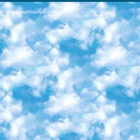
Образовательный портал
РЕСПУБЛИКА УЗБЕКИСТАН МИНИСТРЕРСТВО ДОШКОЛЬНОГО И ШКОЛЬНОГО ОБРАЗОВАНИЯ КОМАНДА в общеобразовательных учреждениях в 2023-2024 учебном году организация и проведение итоговой государственной аттестации обучающихся о Министра дошкольного и школьного образования Республики Узбекистан от 4 марта 2008 года (постановлением Минюста от 20 марта 2008 года № 1778 государственной регистрации) «Итоговое состояние учащихся общего среднего образования на основании положения об утверждении положения об аттестации общего среднего образования выпускной экзамен студентов в образовательных учреждениях в 2023-2024 учебном году В целях организации и прохождения аттестации приказываю: 1. Следующее: перечень предметов, по которым будет проводиться итоговая государственная аттестация и экзамен формы перевода согласно приложению 1; сертификаты международного образца, оценивающие уровень владения иностранными языками перечень согласно приложению 2; 2. Педагогический при специализированных образовательных учреждениях. научно-практический центр квалификации и международной оценки (Д.Давидова) 2024 г. До 25 марта: задания по предметам, по которым будет проводиться итоговая аттестация разработка и утверждение технических условий; итоговая аттестация на основании разработанного предметного задания разработка вопросов по предметам (устно и письменно), экзамен передача; общеобразовательные средние школы и специальные учебные заведения учащиеся выпускных классов школ и интернатов в агентской системе подготовка базы данных экзаменационных материалов и критериев оценки; перевод базы экзаменационных материалов на все языки обучения подать в Республиканский образовательный центр для изготовления; варианты экзаменов на основе разработанных контрольных материалов пусть будут поставлены задачи формирования. 3. Республиканский образовательный центр (Ш.Худайкулов) до 5 апреля 2024 года. до: база данных предоставленных экзаменационных материалов на все языки обучения перевод и экспертиза; для слепых, слабовидящих, глухих, слабослышащих и умственно отсталых детей учащиеся выпускных классов специализированных школ и школ-интернатов база данных экзаменационных материалов на всех преподаваемых языках подготовка критериев оценки; специализированные школы для умственно отсталых детей и технологии для учащихся выпускных классов школ-интернатов разработка соответствующих рекомендаций и критериев проведения ЕГЭ по естествознанию давать задания. 4. Педагогический при специализированных образовательных учреждениях. Научно-практический центр навыков и международной оценки (Д.Давидова), Республика образовательный центр (Худайкулов Ш.) итоговый государственный аттестационный экзамен ориентирован на творческое и логическое мышление при подготовке базы материалов учитывать введение заданий. 5. Следует отметить, что: сертификат государственного образца о знании общеобразовательного предмета и как минимум национальный уровень B1 по предметам на иностранных языках, указанным в Приложении 2. или международно признанный сертификат эквивалентного уровня студенты, изучающие определенный предмет, освобождаются от экзамена; по соответствующим предметам запланирована итоговая государственная аттестация за день до дня, путем жеребьевки Рабочей группой (в письменной форме по предметам, проводимым в форме) из числа сформированных вариантов выбрано 2 варианта; 2 выбранных варианта экзамена анонсированы на официальном сайте министерства и все выпускники по всей стране на основе этих вариантов проводит итоговую государственную аттестацию. 6. Государственное образование учащихся средних общеобразовательных учреждений. знания в соответствии с квалификационными требованиями, которые необходимо приобрести на основании стандартов итоговый (выпускной) контроль для 9 и 11 классов в целях тестирования Экзамены (далее – экзамены) состоят из предметов, перечисленных в приложении 1. будет сделано. 7. Экзамены пройдут с 26 мая по 15 июня 2024 г. (кроме науки физического воспитания). 8. Физическая для учащихся 9 классов общесредних образовательных учреждений. Экзамены по предмету «Образование, квалификация медицина» 1-6 мая 2024 года. сотрудники перевести под присмотр (с отклонениями в физическом или умственном развитии) специализированная школа для детей, школы-интернаты и со сколиозом школы-интернаты санаторного типа для больных детей исключены). 9. Он был слепым, слабовидящим и имел нарушения опорно-двигательного аппарата. экзамены в специализированных школах и интернатах для детей должны проводиться исходя из требований, предъявляемых к общеобразовательным учреждениям (физкультура кроме науки). 10. Специализированная школа для глухих и слабослышащих детей. и экзамены в интернатах и быть реализован в виде письменного теста по математике. 11. Специальность для умственно отсталых детей. Для 9 класса Родной язык и литературное письмо Государственный язык (язык обучения – узбекский). для неклассов) написано Математическое письмо Письменная/устная история Узбекистана Физическое воспитание практично Итоговый контроль Для 11 класса Написание родного языка и литературы (эссе) Математическое письмо Узбекский язык (обучение на узбекском языке) не посещающее общее среднее образование для учреждений)/Образовательное учреждение выбор письменный и устный Иностранный язык письменный/устный Письменная/устная история Узбекистана *По выбору студента:  Химия  Физика  Основы государственного права  География 10 бесплатных образовательных ресурсов - Мы составили подборку онлайн-проектов с интерактивными упражнениями, видеолекциями и статьями. Они помогут вам обрести новые и освежить старые знания бесплатно. 1. «ИНТУИТ» Старейшая образовательная площадка Рунета. Здесь вы найдёте сотни текстовых и видеокурсов на десятки различных тем — от программирования до психологии. Многие курсы подготовлены российскими университетами и крупными международными компаниями вроде Intel и Microsoft. Самостоятельное обучение бесплатное, но желающие могут оплатить услуги персональных наставников. 2. «Смартия» знакомит с актуальными профессиями и подсказывает, как им обучаться. Выбрав заинтересовавшую вас специальность — SMM-специалист, фотограф, веб-дизайнер или другую, — увидите список необходимых для неё умений. Чтобы вы могли освоить их самостоятельно, для каждого умения площадка отображает подборку ссылок на учебные материалы. Хотя «Смартия» ориентируется на русскоязычную аудиторию, часть контента всё же доступна только на английском. 3. «Лекторий Физтеха» Проект Московского физико-технического института (Физтеха). С его помощью вы можете смотреть онлайн серии лекций, записанные на видео в этом вузе. В числе доступных предметов — физика, биология, химия, информационные технологии и другие. К некоторым лекциям администрация ресурса прилагает готовые конспекты, которые можно скачивать в PDF-формате. 4. ITMOcourses Онлайн-площадка Санкт-Петербургского национального исследовательского университета информационных технологий, механики и оптики (ИТМО). Ресурс предоставляет свободный доступ к курсам, разработанным в этом вузе. Каталог материалов разбит на четыре категории: «Оптические системы и технологии», «Приборостроение и робототехника», «Информационные технологии» и «Биотехнологии». Курсы состоят из видеолекций, интерактивных демонстраций и заданий. 5. «КиберЛенинка» Электронная научная библиотека открытого доступа. Каталог площадки регулярно обрастает текстами статей из различных научных изданий. Сгруппированные по журналам и рубрикам публикации можно читать онлайн или скачивать целиком в PDF-формате. Проект нацелен на популяризацию науки за счёт открытого доступа к качественной информации. 6. «ПостНаука» На этом ресурсе публикуют подборки видеолекций, составленные экспертами из разных отраслей и объединённые общими темами. Среди них, к примеру, есть серии «Биоинформатика и геномика», «Культура средневековой Скандинавии» и Cinema Studies о теории кино. Каждая подборка лекций — логически связанная история, рассказанная экспертом от первого лица. Кроме того, на сайте появляются научно-образовательные статьи и тесты на разные темы. 7. «Newочём» Команда проекта «Newочём» отбирает самые интересные тексты из англоязычных СМИ и переводит те из них, за которые голосуют участники сообщества «ВКонтакте». По большей части это научно-популярные статьи. Редакторы придумывают лишь заголовки, в остальном содержание переводов соответствует оригиналам. Полные тексты можно читать прямо в социальной сети. 8. InternetUrok Онлайн-база материалов по основным дисциплинам школьной программы. Информация на сайте структурирована по классам, предметам и темам (урокам). Каждый урок состоит из видеолекций и конспектов. Есть также интерактивные тренажёры и тесты для закрепления пройденного материала. Даже если вы давно окончили школу, возможность повторить программу старших классов всегда может пригодиться. 9. Edutainme Ещё один ресурс об образовании. В отличие от Newtonew, как мне кажется, Edutainme больше ориентируется на представителей индустрии: педагогов, предпринимателей, разработчиков образовательных проектов. Но и любой, кто просто стремится к саморазвитию, найдёт на сайте много полезного и интересного для себя. Например, информацию о новых курсах и образовательных сервисах. 10. Newtonew Онлайн-медиа об образовании и обучении в широком смысле. Авторы Newtonew пишут об инструментах, заведениях, тактиках и стратегиях, которые помогают учить других и получать новые знания самостоятельно. На этой площадке вы найдёте новости, обзоры, аналитические мат