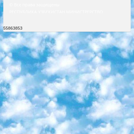
© Все права защищены
РЕСПУБЛИКА УЗБЕКИСТАН МИНИСТРЕРСТВО ДОШКОЛЬНОГО И ШКОЛЬНОГО ОБРАЗОВАНИЯ КОМАНДА в общеобразовательных учреждениях в 2023-2024 учебном году организация и проведение итоговой государственной аттестации обучающихся о Министра дошкольного и школьного образования Республики Узбекистан от 4 марта 2008 года (постановлением Минюста от 20 марта 2008 года № 1778 государственной регистрации) «Итоговое состояние учащихся общего среднего образования на основании положения об утверждении положения об аттестации общего среднего образования выпускной экзамен студентов в образовательных учреждениях в 2023-2024 учебном году В целях организации и прохождения аттестации приказываю: 1. Следующее: перечень предметов, по которым будет проводиться итоговая государственная аттестация и экзамен формы перевода согласно приложению 1; сертификаты международного образца, оценивающие уровень владения иностранными языками перечень согласно приложению 2; 2. Педагогический при специализированных образовательных учреждениях. научно-практический центр квалификации и международной оценки (Д.Давидова) 2024 г. До 25 марта: задания по предметам, по которым будет проводиться итоговая аттестация разработка и утверждение технических условий; итоговая аттестация на основании разработанного предметного задания разработка вопросов по предметам (устно и письменно), экзамен передача; общеобразовательные средние школы и специальные учебные заведения учащиеся выпускных классов школ и интернатов в агентской системе подготовка базы данных экзаменационных материалов и критериев оценки; перевод базы экзаменационных материалов на все языки обучения подать в Республиканский образовательный центр для изготовления; варианты экзаменов на основе разработанных контрольных материалов пусть будут поставлены задачи формирования. 3. Республиканский образовательный центр (Ш.Худайкулов) до 5 апреля 2024 года. до: база данных предоставленных экзаменационных материалов на все языки обучения перевод и экспертиза; для слепых, слабовидящих, глухих, слабослышащих и умственно отсталых детей учащиеся выпускных классов специализированных школ и школ-интернатов база данных экзаменационных материалов на всех преподаваемых языках подготовка критериев оценки; специализированные школы для умственно отсталых детей и технологии для учащихся выпускных классов школ-интернатов разработка соответствующих рекомендаций и критериев проведения ЕГЭ по естествознанию давать задания. 4. Педагогический при специализированных образовательных учреждениях. Научно-практический центр навыков и международной оценки (Д.Давидова), Республика образовательный центр (Худайкулов Ш.) итоговый государственный аттестационный экзамен ориентирован на творческое и логическое мышление при подготовке базы материалов учитывать введение заданий. 5. Следует отметить, что: сертификат государственного образца о знании общеобразовательного предмета и как минимум национальный уровень B1 по предметам на иностранных языках, указанным в Приложении 2. или международно признанный сертификат эквивалентного уровня студенты, изучающие определенный предмет, освобождаются от экзамена; по соответствующим предметам запланирована итоговая государственная аттестация за день до дня, путем жеребьевки Рабочей группой (в письменной форме по предметам, проводимым в форме) из числа сформированных вариантов выбрано 2 варианта; 2 выбранных варианта экзамена анонсированы на официальном сайте министерства и все выпускники по всей стране на основе этих вариантов проводит итоговую государственную аттестацию. 6. Государственное образование учащихся средних общеобразовательных учреждений. знания в соответствии с квалификационными требованиями, которые необходимо приобрести на основании стандартов итоговый (выпускной) контроль для 9 и 11 классов в целях тестирования Экзамены (далее – экзамены) состоят из предметов, перечисленных в приложении 1. будет сделано. 7. Экзамены пройдут с 26 мая по 15 июня 2024 г. (кроме науки физического воспитания). 8. Физическая для учащихся 9 классов общесредних образовательных учреждений. Экзамены по предмету «Образование, квалификация медицина» 1-6 мая 2024 года. сотрудники перевести под присмотр (с отклонениями в физическом или умственном развитии) специализированная школа для детей, школы-интернаты и со сколиозом школы-интернаты санаторного типа для больных детей исключены). 9. Он был слепым, слабовидящим и имел нарушения опорно-двигательного аппарата. экзамены в специализированных школах и интернатах для детей должны проводиться исходя из требований, предъявляемых к общеобразовательным учреждениям (физкультура кроме науки). 10. Специализированная школа для глухих и слабослышащих детей. и экзамены в интернатах и быть реализован в виде письменного теста по математике. 11. Специальность для умственно отсталых детей. Для 9 класса Родной язык и литературное письмо Государственный язык (язык обучения – узбекский). для неклассов) написано Математическое письмо Письменная/устная история Узбекистана Физическое воспитание практично Итоговый контроль Для 11 класса Написание родного языка и литературы (эссе) Математическое письмо Узбекский язык (обучение на узбекском языке) не посещающее общее среднее образование для учреждений)/Образовательное учреждение выбор письменный и устный Иностранный язык письменный/устный Письменная/устная история Узбекистана *По выбору студента:  Химия  Физика  Основы государственного права  География 10 бесплатных образовательных ресурсов - Мы составили подборку онлайн-проектов с интерактивными упражнениями, видеолекциями и статьями. Они помогут вам обрести новые и освежить старые знания бесплатно. 1. «ИНТУИТ» Старейшая образовательная площадка Рунета. Здесь вы найдёте сотни текстовых и видеокурсов на десятки различных тем — от программирования до психологии. Многие курсы подготовлены российскими университетами и крупными международными компаниями вроде Intel и Microsoft. Самостоятельное обучение бесплатное, но желающие могут оплатить услуги персональных наставников. 2. «Смартия» знакомит с актуальными профессиями и подсказывает, как им обучаться. Выбрав заинтересовавшую вас специальность — SMM-специалист, фотограф, веб-дизайнер или другую, — увидите список необходимых для неё умений. Чтобы вы могли освоить их самостоятельно, для каждого умения площадка отображает подборку ссылок на учебные материалы. Хотя «Смартия» ориентируется на русскоязычную аудиторию, часть контента всё же доступна только на английском. 3. «Лекторий Физтеха» Проект Московского физико-технического института (Физтеха). С его помощью вы можете смотреть онлайн серии лекций, записанные на видео в этом вузе. В числе доступных предметов — физика, биология, химия, информационные технологии и другие. К некоторым лекциям администрация ресурса прилагает готовые конспекты, которые можно скачивать в PDF-формате. 4. ITMOcourses Онлайн-площадка Санкт-Петербургского национального исследовательского университета информационных технологий, механики и оптики (ИТМО). Ресурс предоставляет свободный доступ к курсам, разработанным в этом вузе. Каталог материалов разбит на четыре категории: «Оптические системы и технологии», «Приборостроение и робототехника», «Информационные технологии» и «Биотехнологии». Курсы состоят из видеолекций, интерактивных демонстраций и заданий. 5. «КиберЛенинка» Электронная научная библиотека открытого доступа. Каталог площадки регулярно обрастает текстами статей из различных научных изданий. Сгруппированные по журналам и рубрикам публикации можно читать онлайн или скачивать целиком в PDF-формате. Проект нацелен на популяризацию науки за счёт открытого доступа к качественной информации. 6. «ПостНаука» На этом ресурсе публикуют подборки видеолекций, составленные экспертами из разных отраслей и объединённые общими темами. Среди них, к примеру, есть серии «Биоинформатика и геномика», «Культура средневековой Скандинавии» и Cinema Studies о теории кино. Каждая подборка лекций — логически связанная история, рассказанная экспертом от первого лица. Кроме того, на сайте появляются научно-образовательные статьи и тесты на разные темы. 7. «Newочём» Команда проекта «Newочём» отбирает самые интересные тексты из англоязычных СМИ и переводит те из них, за которые голосуют участники сообщества «ВКонтакте». По большей части это научно-популярные статьи. Редакторы придумывают лишь заголовки, в остальном содержание переводов соответствует оригиналам. Полные тексты можно читать прямо в социальной сети. 8. InternetUrok Онлайн-база материалов по основным дисциплинам школьной программы. Информация на сайте структурирована по классам, предметам и темам (урокам). Каждый урок состоит из видеолекций и конспектов. Есть также интерактивные тренажёры и тесты для закрепления пройденного материала. Даже если вы давно окончили школу, возможность повторить программу старших классов всегда может пригодиться. 9. Edutainme Ещё один ресурс об образовании. В отличие от Newtonew, как мне кажется, Edutainme больше ориентируется на представителей индустрии: педагогов, предпринимателей, разработчиков образовательных проектов. Но и любой, кто просто стремится к саморазвитию, найдёт на сайте много полезного и интересного для себя. Например, информацию о новых курсах и образовательных сервисах. 10. Newtonew Онлайн-медиа об образовании и обучении в широком смысле. Авторы Newtonew пишут об инструментах, заведениях, тактиках и стратегиях, которые помогают учить других и получать новые знания самостоятельно. На этой площадке вы найдёте новости, обзоры, аналитические мате
55863853