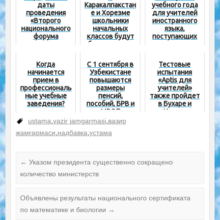
даты
Каракалпакстан
учебного года
проведения
е и Хорезме
для учителей
«Второго
школьники
иностранного
национального
начальных
языка,
форума
классов будут
поступающих
педагогов»
обеспечиваться
на новую
бесплатным
работу, будет
питанием
введено
Когда
С 1 сентября в
Тестовые
требование
начинается
Узбекистане
испытания
сертификации
прием в
повышаются
«Aptis для
уровня B2
профессиональ
размеры
учителей»
ные учебные
пенсий,
также пройдет
заведения?
пособий, БРВ и
в Бухаре и
МРОТ
Нукусе
ustama
,
vazir jamgarmasi
,
вазир
жамғармаси
,
надбавка
,
устама
←
Указом президента существенно сокращено
количество министерств
Объявлены результаты национального сертификата
по математике и биологии
→