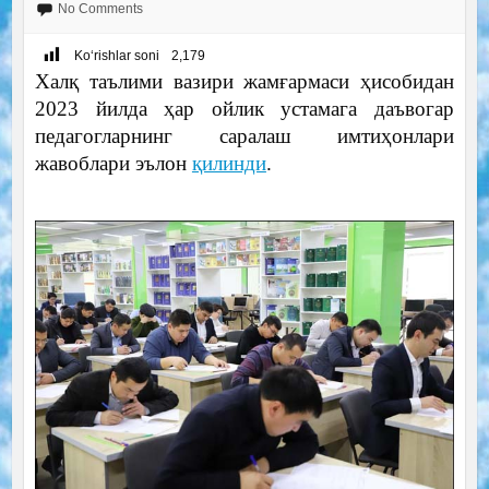
No Comments
Ko‘rishlar soni
2,179
Халқ таълими вазири жамғармаси ҳисобидан
2023 йилда ҳар ойлик устамага даъвогар
педагогларнинг саралаш имтиҳонлари
жавоблари эълон
қилинди
.