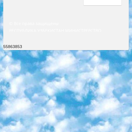
© Все права защищены
РЕСПУБЛИКА УЗБЕКИСТАН МИНИСТРЕРСТВО ДОШКОЛЬНОГО И ШКОЛЬНОГО ОБРАЗОВАНИЯ КОМАНДА в общеобразовательных учреждениях в 2023-2024 учебном году организация и проведение итоговой государственной аттестации обучающихся о Министра дошкольного и школьного образования Республики Узбекистан от 4 марта 2008 года (постановлением Минюста от 20 марта 2008 года № 1778 государственной регистрации) «Итоговое состояние учащихся общего среднего образования на основании положения об утверждении положения об аттестации общего среднего образования выпускной экзамен студентов в образовательных учреждениях в 2023-2024 учебном году В целях организации и прохождения аттестации приказываю: 1. Следующее: перечень предметов, по которым будет проводиться итоговая государственная аттестация и экзамен формы перевода согласно приложению 1; сертификаты международного образца, оценивающие уровень владения иностранными языками перечень согласно приложению 2; 2. Педагогический при специализированных образовательных учреждениях. научно-практический центр квалификации и международной оценки (Д.Давидова) 2024 г. До 25 марта: задания по предметам, по которым будет проводиться итоговая аттестация разработка и утверждение технических условий; итоговая аттестация на основании разработанного предметного задания разработка вопросов по предметам (устно и письменно), экзамен передача; общеобразовательные средние школы и специальные учебные заведения учащиеся выпускных классов школ и интернатов в агентской системе подготовка базы данных экзаменационных материалов и критериев оценки; перевод базы экзаменационных материалов на все языки обучения подать в Республиканский образовательный центр для изготовления; варианты экзаменов на основе разработанных контрольных материалов пусть будут поставлены задачи формирования. 3. Республиканский образовательный центр (Ш.Худайкулов) до 5 апреля 2024 года. до: база данных предоставленных экзаменационных материалов на все языки обучения перевод и экспертиза; для слепых, слабовидящих, глухих, слабослышащих и умственно отсталых детей учащиеся выпускных классов специализированных школ и школ-интернатов база данных экзаменационных материалов на всех преподаваемых языках подготовка критериев оценки; специализированные школы для умственно отсталых детей и технологии для учащихся выпускных классов школ-интернатов разработка соответствующих рекомендаций и критериев проведения ЕГЭ по естествознанию давать задания. 4. Педагогический при специализированных образовательных учреждениях. Научно-практический центр навыков и международной оценки (Д.Давидова), Республика образовательный центр (Худайкулов Ш.) итоговый государственный аттестационный экзамен ориентирован на творческое и логическое мышление при подготовке базы материалов учитывать введение заданий. 5. Следует отметить, что: сертификат государственного образца о знании общеобразовательного предмета и как минимум национальный уровень B1 по предметам на иностранных языках, указанным в Приложении 2. или международно признанный сертификат эквивалентного уровня студенты, изучающие определенный предмет, освобождаются от экзамена; по соответствующим предметам запланирована итоговая государственная аттестация за день до дня, путем жеребьевки Рабочей группой (в письменной форме по предметам, проводимым в форме) из числа сформированных вариантов выбрано 2 варианта; 2 выбранных варианта экзамена анонсированы на официальном сайте министерства и все выпускники по всей стране на основе этих вариантов проводит итоговую государственную аттестацию. 6. Государственное образование учащихся средних общеобразовательных учреждений. знания в соответствии с квалификационными требованиями, которые необходимо приобрести на основании стандартов итоговый (выпускной) контроль для 9 и 11 классов в целях тестирования Экзамены (далее – экзамены) состоят из предметов, перечисленных в приложении 1. будет сделано. 7. Экзамены пройдут с 26 мая по 15 июня 2024 г. (кроме науки физического воспитания). 8. Физическая для учащихся 9 классов общесредних образовательных учреждений. Экзамены по предмету «Образование, квалификация медицина» 1-6 мая 2024 года. сотрудники перевести под присмотр (с отклонениями в физическом или умственном развитии) специализированная школа для детей, школы-интернаты и со сколиозом школы-интернаты санаторного типа для больных детей исключены). 9. Он был слепым, слабовидящим и имел нарушения опорно-двигательного аппарата. экзамены в специализированных школах и интернатах для детей должны проводиться исходя из требований, предъявляемых к общеобразовательным учреждениям (физкультура кроме науки). 10. Специализированная школа для глухих и слабослышащих детей. и экзамены в интернатах и быть реализован в виде письменного теста по математике. 11. Специальность для умственно отсталых детей. Для 9 класса Родной язык и литературное письмо Государственный язык (язык обучения – узбекский). для неклассов) написано Математическое письмо Письменная/устная история Узбекистана Физическое воспитание практично Итоговый контроль Для 11 класса Написание родного языка и литературы (эссе) Математическое письмо Узбекский язык (обучение на узбекском языке) не посещающее общее среднее образование для учреждений)/Образовательное учреждение выбор письменный и устный Иностранный язык письменный/устный Письменная/устная история Узбекистана *По выбору студента:  Химия  Физика  Основы государственного права  География 10 бесплатных образовательных ресурсов - Мы составили подборку онлайн-проектов с интерактивными упражнениями, видеолекциями и статьями. Они помогут вам обрести новые и освежить старые знания бесплатно. 1. «ИНТУИТ» Старейшая образовательная площадка Рунета. Здесь вы найдёте сотни текстовых и видеокурсов на десятки различных тем — от программирования до психологии. Многие курсы подготовлены российскими университетами и крупными международными компаниями вроде Intel и Microsoft. Самостоятельное обучение бесплатное, но желающие могут оплатить услуги персональных наставников. 2. «Смартия» знакомит с актуальными профессиями и подсказывает, как им обучаться. Выбрав заинтересовавшую вас специальность — SMM-специалист, фотограф, веб-дизайнер или другую, — увидите список необходимых для неё умений. Чтобы вы могли освоить их самостоятельно, для каждого умения площадка отображает подборку ссылок на учебные материалы. Хотя «Смартия» ориентируется на русскоязычную аудиторию, часть контента всё же доступна только на английском. 3. «Лекторий Физтеха» Проект Московского физико-технического института (Физтеха). С его помощью вы можете смотреть онлайн серии лекций, записанные на видео в этом вузе. В числе доступных предметов — физика, биология, химия, информационные технологии и другие. К некоторым лекциям администрация ресурса прилагает готовые конспекты, которые можно скачивать в PDF-формате. 4. ITMOcourses Онлайн-площадка Санкт-Петербургского национального исследовательского университета информационных технологий, механики и оптики (ИТМО). Ресурс предоставляет свободный доступ к курсам, разработанным в этом вузе. Каталог материалов разбит на четыре категории: «Оптические системы и технологии», «Приборостроение и робототехника», «Информационные технологии» и «Биотехнологии». Курсы состоят из видеолекций, интерактивных демонстраций и заданий. 5. «КиберЛенинка» Электронная научная библиотека открытого доступа. Каталог площадки регулярно обрастает текстами статей из различных научных изданий. Сгруппированные по журналам и рубрикам публикации можно читать онлайн или скачивать целиком в PDF-формате. Проект нацелен на популяризацию науки за счёт открытого доступа к качественной информации. 6. «ПостНаука» На этом ресурсе публикуют подборки видеолекций, составленные экспертами из разных отраслей и объединённые общими темами. Среди них, к примеру, есть серии «Биоинформатика и геномика», «Культура средневековой Скандинавии» и Cinema Studies о теории кино. Каждая подборка лекций — логически связанная история, рассказанная экспертом от первого лица. Кроме того, на сайте появляются научно-образовательные статьи и тесты на разные темы. 7. «Newочём» Команда проекта «Newочём» отбирает самые интересные тексты из англоязычных СМИ и переводит те из них, за которые голосуют участники сообщества «ВКонтакте». По большей части это научно-популярные статьи. Редакторы придумывают лишь заголовки, в остальном содержание переводов соответствует оригиналам. Полные тексты можно читать прямо в социальной сети. 8. InternetUrok Онлайн-база материалов по основным дисциплинам школьной программы. Информация на сайте структурирована по классам, предметам и темам (урокам). Каждый урок состоит из видеолекций и конспектов. Есть также интерактивные тренажёры и тесты для закрепления пройденного материала. Даже если вы давно окончили школу, возможность повторить программу старших классов всегда может пригодиться. 9. Edutainme Ещё один ресурс об образовании. В отличие от Newtonew, как мне кажется, Edutainme больше ориентируется на представителей индустрии: педагогов, предпринимателей, разработчиков образовательных проектов. Но и любой, кто просто стремится к саморазвитию, найдёт на сайте много полезного и интересного для себя. Например, информацию о новых курсах и образовательных сервисах. 10. Newtonew Онлайн-медиа об образовании и обучении в широком смысле. Авторы Newtonew пишут об инструментах, заведениях, тактиках и стратегиях, которые помогают учить других и получать новые знания самостоятельно. На этой площадке вы найдёте новости, обзоры, аналитические мате
55863853