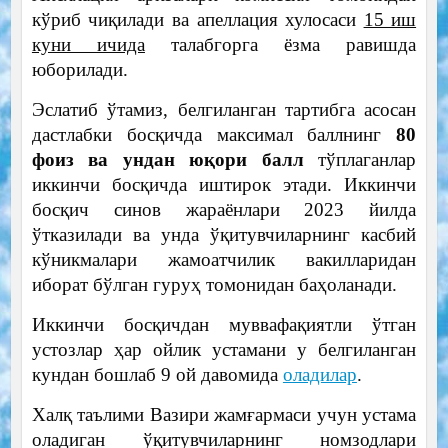
кўриб чиқилади ва апеллация хулосаси
15 иш
куни ичида
талабгорга ёзма равишда
юборилади.
Эслатиб ўтамиз, белгиланган тартибга асосан
дастлабки босқичда максимал баллнинг
80
фоиз ва ундан юқори балл
тўплаганлар
иккинчи босқичда иштирок этади. Иккинчи
босқич синов жараёнлари 2023 йилда
ўтказилади ва унда ўқитувчиларнинг касбий
кўникмалари жамоатчилик вакилларидан
иборат бўлган гуруҳ томонидан баҳоланади.
Иккинчи босқичдан муввафақиятли ўтган
устозлар ҳар ойлик устамани у белгиланган
кундан бошлаб 9 ой давомида
оладилар
.
Халқ таълими Вазири жамғармаси учун устама
оладиган ўқитувчиларнинг номзодлари