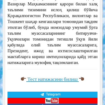
Вазирлар Маҳкамасининг қарори билан халқ
таълими тизимини ислоҳ қилиш бўйича
Қорақалпоғистон Республикаси, вилоятлар ва
Тошкент шаҳар кенгашлари томонидан тақдим
этилган бўлиб, бунда номзодлар умумий ўрта
таълим муассасаларининг битирувчи-
ўқувчилари томонидан тегишли ўқув йили
қабулида олий таълим муассасаларига,
Президент, ижод ва ихтисослаштирилган
мактабларга кириш имтиҳонларида қайд этган
натижаларига мувофиқ тақсимланган.
Тест натижасини билиш