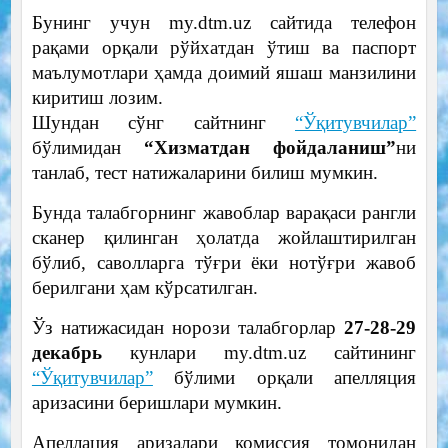
Бунинг учун my.dtm.uz сайтида телефон
рақами орқали рўйхатдан ўтиш ва паспорт
маълумотлари ҳамда доимий яшаш манзилини
киритиш лозим.
Шундан сўнг сайтнинг
“Ўқитувчилар”
бўлимидан
“Хизматдан фойдаланиш”
ни
танлаб, тест натижаларини билиш мумкин.
Бунда талабгорнинг жавоблар варақаси рангли
сканер қилинган ҳолатда жойлаштирилган
бўлиб, саволларга тўғри ёки нотўғри жавоб
берилгани ҳам кўрсатилган.
Ўз натижасидан норози талабгорлар
27-28-29
декабрь
кунлари my.dtm.uz сайтининг
“Ўқитувчилар”
бўлими орқали апелляция
аризасини беришлари мумкин.
Aпеллация аризалари комиссия томонидан