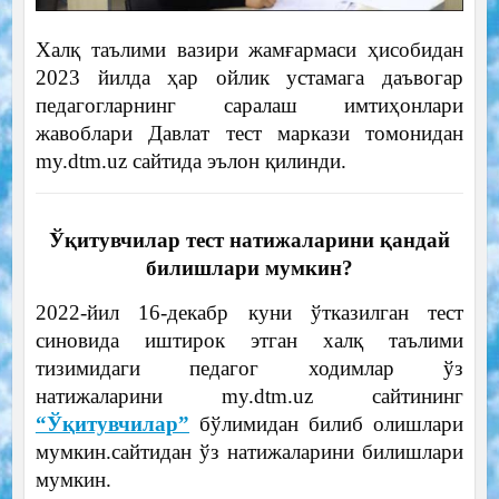
Халқ таълими вазири жамғармаси ҳисобидан
2023 йилда ҳар ойлик устамага даъвогар
педагогларнинг саралаш имтиҳонлари
жавоблари Давлат тест маркази томонидан
my.dtm.uz сайтида эълон қилинди.
Ўқитувчилар тест натижаларини қандай
билишлари мумкин?
2022-йил 16-декабр куни ўтказилган тест
синовида иштирок этган халқ таълими
тизимидаги педагог ходимлар ўз
натижаларини my.dtm.uz сайтининг
“Ўқитувчилар”
бўлимидан билиб олишлари
мумкин.сайтидан ўз натижаларини билишлари
мумкин.