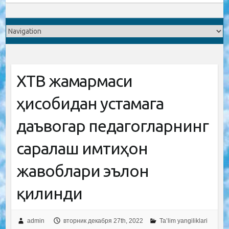
ХТВ жамғармаси
ҳисобидан устамага
даъвогар педагогларнинг
саралаш имтиҳон
жавоблари эълон
қилинди
admin
вторник декабря 27th, 2022
Ta’lim yangiliklari