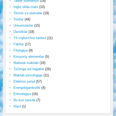
Tadbir ssenariysi
(18)
Ingliz tilida matn
(10)
Termin va atamalar
(19)
Testlar
(44)
Universitetlar
(15)
Darsliklar
(18)
Yil o‘qituvchisi tanlovi
(11)
Faktlar
(17)
Filologiya
(9)
Kimyoviy elementlar
(5)
Mahorat maktabi
(18)
Ta’limga oid hujjatlar
(26)
Maktab psixologiga
(11)
Elektron jurnal
(57)
Energotejamkorlik
(4)
Etimologiya
(16)
Bu kun tarixda
(7)
Hazil
(1)