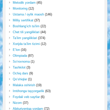
Metodik yordam
(45)
Monitoring
(12)
Ustama / oylik maosh
(146)
Milliy sertifikat
(37)
Boshlang‘ich ta’lim
(22)
Chet tili yangiliklari
(44)
Ta’lim yangiliklari
(374)
Xorijda ta’lim tizimi
(12)
E’lon
(16)
Olimpiada
(87)
So‘rovnoma
(1)
Tashkilot
(3)
Ochiq dars
(9)
Qo‘shiqlar
(1)
Malaka oshirish
(19)
Imtihonga tayyorgarlik
(63)
Foydali veb saytlar
(6)
Nizom
(37)
Abituriyentga yordam
(72)