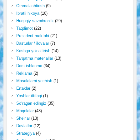
Ommalashtirish
(9)
Ibratli hikoya
(10)
Huquqiy savodxonlik
(29)
Taqdimot
(22)
Prezident maktabi
(21)
Dasturlar / ilovalar
(7)
Kasbga yo'naltirish
(14)
Tarqatma materiallar
(13)
Dars ishlanma
(34)
Reklama
(2)
Masalalarni yechish
(1)
Ertaklar
(2)
Yoshlar ittifoqi
(1)
So‘ragan edingiz
(35)
Maqolalar
(43)
She’rlar
(13)
Davlatlar
(12)
Strategiya
(4)