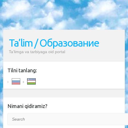
Ta’lim / Образование
Ta’limga va tarbiyaga oid portal
Tilni tanlang:
Nimani qidiramiz?
Search