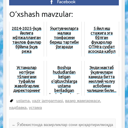
O‘xshash mavzular:
2024-2025-ўқув
Ўқитувчиларга
5 йил иш
йилига
малака
стажига эга
мўлжалланган
тоифасини
бўлган
танлов фанлар
бериш тартиби
фуқаролар
бўйича ўқув
ўзгаради
ОТМга суҳбат
режа
асосида қабул
қилинади
Устамалар
Boshqa
Энди мактаб
нотўғри
hududlardan
ўқувчилари
тўлангани
kelgan
камида битта
туфайли
o‘qituvchilarga
миллий чолғу
жавобгарлик
ustama
асбобини
директорнинг
beriladigan
чалишни били...
зиммасида
hududlar ro‘yxati
бўладими?
yangilan...
ustama
,
vazir jamgarmasi
,
вазир жамғармаси
,
надбавка
,
устама
←
Ўзбекистонда вазирликлар сони қисқартирилмоқда