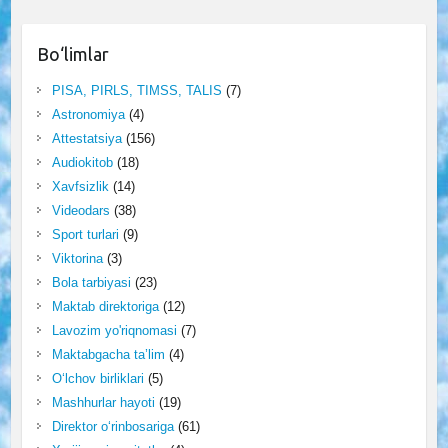
Bo‘limlar
PISA, PIRLS, TIMSS, TALIS
(7)
Astronomiya
(4)
Attestatsiya
(156)
Audiokitob
(18)
Xavfsizlik
(14)
Videodars
(38)
Sport turlari
(9)
Viktorina
(3)
Bola tarbiyasi
(23)
Maktab direktoriga
(12)
Lavozim yo'riqnomasi
(7)
Maktabgacha ta’lim
(4)
O‘lchov birliklari
(5)
Mashhurlar hayoti
(19)
Direktor o‘rinbosariga
(61)