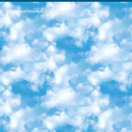
Образовательный портал
РЕСПУБЛИКА УЗБЕКИСТАН МИНИСТРЕРСТВО ДОШКОЛЬНОГО И ШКОЛЬНОГО ОБРАЗОВАНИЯ КОМАНДА в общеобразовательных учреждениях в 2023-2024 учебном году организация и проведение итоговой государственной аттестации обучающихся о Министра дошкольного и школьного образования Республики Узбекистан от 4 марта 2008 года (постановлением Минюста от 20 марта 2008 года № 1778 государственной регистрации) «Итоговое состояние учащихся общего среднего образования на основании положения об утверждении положения об аттестации общего среднего образования выпускной экзамен студентов в образовательных учреждениях в 2023-2024 учебном году В целях организации и прохождения аттестации приказываю: 1. Следующее: перечень предметов, по которым будет проводиться итоговая государственная аттестация и экзамен формы перевода согласно приложению 1; сертификаты международного образца, оценивающие уровень владения иностранными языками перечень согласно приложению 2; 2. Педагогический при специализированных образовательных учреждениях. научно-практический центр квалификации и международной оценки (Д.Давидова) 2024 г. До 25 марта: задания по предметам, по которым будет проводиться итоговая аттестация разработка и утверждение технических условий; итоговая аттестация на основании разработанного предметного задания разработка вопросов по предметам (устно и письменно), экзамен передача; общеобразовательные средние школы и специальные учебные заведения учащиеся выпускных классов школ и интернатов в агентской системе подготовка базы данных экзаменационных материалов и критериев оценки; перевод базы экзаменационных материалов на все языки обучения подать в Республиканский образовательный центр для изготовления; варианты экзаменов на основе разработанных контрольных материалов пусть будут поставлены задачи формирования. 3. Республиканский образовательный центр (Ш.Худайкулов) до 5 апреля 2024 года. до: база данных предоставленных экзаменационных материалов на все языки обучения перевод и экспертиза; для слепых, слабовидящих, глухих, слабослышащих и умственно отсталых детей учащиеся выпускных классов специализированных школ и школ-интернатов база данных экзаменационных материалов на всех преподаваемых языках подготовка критериев оценки; специализированные школы для умственно отсталых детей и технологии для учащихся выпускных классов школ-интернатов разработка соответствующих рекомендаций и критериев проведения ЕГЭ по естествознанию давать задания. 4. Педагогический при специализированных образовательных учреждениях. Научно-практический центр навыков и международной оценки (Д.Давидова), Республика образовательный центр (Худайкулов Ш.) итоговый государственный аттестационный экзамен ориентирован на творческое и логическое мышление при подготовке базы материалов учитывать введение заданий. 5. Следует отметить, что: сертификат государственного образца о знании общеобразовательного предмета и как минимум национальный уровень B1 по предметам на иностранных языках, указанным в Приложении 2. или международно признанный сертификат эквивалентного уровня студенты, изучающие определенный предмет, освобождаются от экзамена; по соответствующим предметам запланирована итоговая государственная аттестация за день до дня, путем жеребьевки Рабочей группой (в письменной форме по предметам, проводимым в форме) из числа сформированных вариантов выбрано 2 варианта; 2 выбранных варианта экзамена анонсированы на официальном сайте министерства и все выпускники по всей стране на основе этих вариантов проводит итоговую государственную аттестацию. 6. Государственное образование учащихся средних общеобразовательных учреждений. знания в соответствии с квалификационными требованиями, которые необходимо приобрести на основании стандартов итоговый (выпускной) контроль для 9 и 11 классов в целях тестирования Экзамены (далее – экзамены) состоят из предметов, перечисленных в приложении 1. будет сделано. 7. Экзамены пройдут с 26 мая по 15 июня 2024 г. (кроме науки физического воспитания). 8. Физическая для учащихся 9 классов общесредних образовательных учреждений. Экзамены по предмету «Образование, квалификация медицина» 1-6 мая 2024 года. сотрудники перевести под присмотр (с отклонениями в физическом или умственном развитии) специализированная школа для детей, школы-интернаты и со сколиозом школы-интернаты санаторного типа для больных детей исключены). 9. Он был слепым, слабовидящим и имел нарушения опорно-двигательного аппарата. экзамены в специализированных школах и интернатах для детей должны проводиться исходя из требований, предъявляемых к общеобразовательным учреждениям (физкультура кроме науки). 10. Специализированная школа для глухих и слабослышащих детей. и экзамены в интернатах и быть реализован в виде письменного теста по математике. 11. Специальность для умственно отсталых детей. Для 9 класса Родной язык и литературное письмо Государственный язык (язык обучения – узбекский). для неклассов) написано Математическое письмо Письменная/устная история Узбекистана Физическое воспитание практично Итоговый контроль Для 11 класса Написание родного языка и литературы (эссе) Математическое письмо Узбекский язык (обучение на узбекском языке) не посещающее общее среднее образование для учреждений)/Образовательное учреждение выбор письменный и устный Иностранный язык письменный/устный Письменная/устная история Узбекистана *По выбору студента:  Химия  Физика  Основы государственного права  География 10 бесплатных образовательных ресурсов - Мы составили подборку онлайн-проектов с интерактивными упражнениями, видеолекциями и статьями. Они помогут вам обрести новые и освежить старые знания бесплатно. 1. «ИНТУИТ» Старейшая образовательная площадка Рунета. Здесь вы найдёте сотни текстовых и видеокурсов на десятки различных тем — от программирования до психологии. Многие курсы подготовлены российскими университетами и крупными международными компаниями вроде Intel и Microsoft. Самостоятельное обучение бесплатное, но желающие могут оплатить услуги персональных наставников. 2. «Смартия» знакомит с актуальными профессиями и подсказывает, как им обучаться. Выбрав заинтересовавшую вас специальность — SMM-специалист, фотограф, веб-дизайнер или другую, — увидите список необходимых для неё умений. Чтобы вы могли освоить их самостоятельно, для каждого умения площадка отображает подборку ссылок на учебные материалы. Хотя «Смартия» ориентируется на русскоязычную аудиторию, часть контента всё же доступна только на английском. 3. «Лекторий Физтеха» Проект Московского физико-технического института (Физтеха). С его помощью вы можете смотреть онлайн серии лекций, записанные на видео в этом вузе. В числе доступных предметов — физика, биология, химия, информационные технологии и другие. К некоторым лекциям администрация ресурса прилагает готовые конспекты, которые можно скачивать в PDF-формате. 4. ITMOcourses Онлайн-площадка Санкт-Петербургского национального исследовательского университета информационных технологий, механики и оптики (ИТМО). Ресурс предоставляет свободный доступ к курсам, разработанным в этом вузе. Каталог материалов разбит на четыре категории: «Оптические системы и технологии», «Приборостроение и робототехника», «Информационные технологии» и «Биотехнологии». Курсы состоят из видеолекций, интерактивных демонстраций и заданий. 5. «КиберЛенинка» Электронная научная библиотека открытого доступа. Каталог площадки регулярно обрастает текстами статей из различных научных изданий. Сгруппированные по журналам и рубрикам публикации можно читать онлайн или скачивать целиком в PDF-формате. Проект нацелен на популяризацию науки за счёт открытого доступа к качественной информации. 6. «ПостНаука» На этом ресурсе публикуют подборки видеолекций, составленные экспертами из разных отраслей и объединённые общими темами. Среди них, к примеру, есть серии «Биоинформатика и геномика», «Культура средневековой Скандинавии» и Cinema Studies о теории кино. Каждая подборка лекций — логически связанная история, рассказанная экспертом от первого лица. Кроме того, на сайте появляются научно-образовательные статьи и тесты на разные темы. 7. «Newочём» Команда проекта «Newочём» отбирает самые интересные тексты из англоязычных СМИ и переводит те из них, за которые голосуют участники сообщества «ВКонтакте». По большей части это научно-популярные статьи. Редакторы придумывают лишь заголовки, в остальном содержание переводов соответствует оригиналам. Полные тексты можно читать прямо в социальной сети. 8. InternetUrok Онлайн-база материалов по основным дисциплинам школьной программы. Информация на сайте структурирована по классам, предметам и темам (урокам). Каждый урок состоит из видеолекций и конспектов. Есть также интерактивные тренажёры и тесты для закрепления пройденного материала. Даже если вы давно окончили школу, возможность повторить программу старших классов всегда может пригодиться. 9. Edutainme Ещё один ресурс об образовании. В отличие от Newtonew, как мне кажется, Edutainme больше ориентируется на представителей индустрии: педагогов, предпринимателей, разработчиков образовательных проектов. Но и любой, кто просто стремится к саморазвитию, найдёт на сайте много полезного и интересного для себя. Например, информацию о новых курсах и образовательных сервисах. 10. Newtonew Онлайн-медиа об образовании и обучении в широком смысле. Авторы Newtonew пишут об инструментах, заведениях, тактиках и стратегиях, которые помогают учить других и получать новые знания самостоятельно. На этой площадке вы найдёте новости, обзоры, аналитические мат