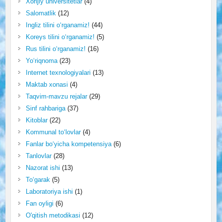
Xorijiy universitetlar
(4)
Salomatlik
(12)
Ingliz tilini o‘rganamiz!
(44)
Koreys tilini o‘rganamiz!
(5)
Rus tilini o‘rganamiz!
(16)
Yo‘riqnoma
(23)
Internet texnologiyalari
(13)
Maktab xonasi
(4)
Taqvim-mavzu rejalar
(29)
Sinf rahbariga
(37)
Kitoblar
(22)
Kommunal to‘lovlar
(4)
Fanlar bo‘yicha kompetensiya
(6)
Tanlovlar
(28)
Nazorat ishi
(13)
To‘garak
(5)
Laboratoriya ishi
(1)
Fan oyligi
(6)
O'qitish metodikasi
(12)