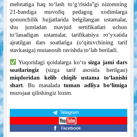
mehnatiga haq to‘lash to‘g‘risida”gi nizomning
21-bandiga muvofiq pedagog xodimlarga
qonunchilik hujjatlarida belgilangan ustamalar,
shu jumladan mavjud sertifikatlari uchun
to‘lanadigan ustamalar, tarifikatsiya ro‘yxatida
ajratilgan dars soatlariga (o‘qituvchining tarif
stavkasiga) mutanosib ravishda to‘lab beriladi.
Yuqoridagi qoidalarga ko‘ra
sizga jami dars
soatlaringiz
(sizga tarif asosida berilgan)
miqdoridan kelib chiqib ustama to‘lanishi
shart
. Bu masalada
tuman adliya bo‘limiga
murojaat qilishingiz lozim.