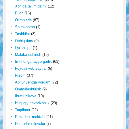
Xorijda ta’lim tizimi
(12)
E’lon
(16)
Olimpiada
(87)
So‘rovnoma
(1)
Tashkilot
(3)
Ochiq dars
(9)
Qo‘shiqlar
(1)
Malaka oshirish
(19)
Imtihonga tayyorgarlik
(63)
Foydali veb saytlar
(6)
Nizom
(37)
Abituriyentga yordam
(72)
Ommalashtirish
(9)
Ibratli hikoya
(10)
Huquqiy savodxonlik
(29)
Taqdimot
(22)
Prezident maktabi
(21)
Dasturlar / ilovalar
(7)