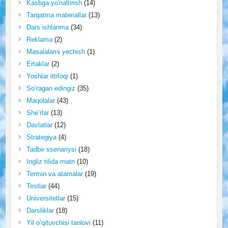
Kasbga yo'naltirish
(14)
Tarqatma materiallar
(13)
Dars ishlanma
(34)
Reklama
(2)
Masalalarni yechish
(1)
Ertaklar
(2)
Yoshlar ittifoqi
(1)
So‘ragan edingiz
(35)
Maqolalar
(43)
She’rlar
(13)
Davlatlar
(12)
Strategiya
(4)
Tadbir ssenariysi
(18)
Ingliz tilida matn
(10)
Termin va atamalar
(19)
Testlar
(44)
Universitetlar
(15)
Darsliklar
(18)
Yil o‘qituvchisi tanlovi
(11)