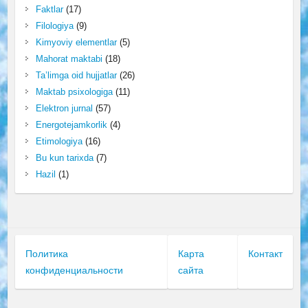
Faktlar
(17)
Filologiya
(9)
Kimyoviy elementlar
(5)
Mahorat maktabi
(18)
Ta’limga oid hujjatlar
(26)
Maktab psixologiga
(11)
Elektron jurnal
(57)
Energotejamkorlik
(4)
Etimologiya
(16)
Bu kun tarixda
(7)
Hazil
(1)
Политика
Карта
Контакт
конфиденциальности
сайта