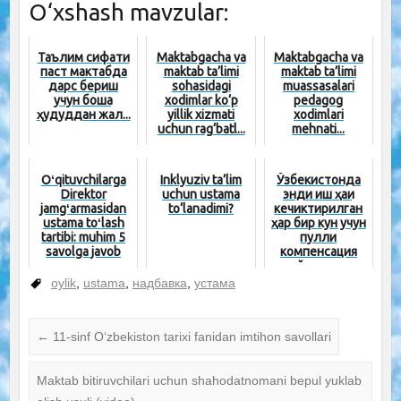
O‘xshash mavzular:
Таълим сифати
Maktabgacha va
Maktabgacha va
паст мактабда
maktab ta’limi
maktab ta’limi
дарс бериш
sohasidagi
muassasalari
учун бошқа
xodimlar ko‘p
pedagog
ҳудуддан жал...
yillik xizmati
xodimlari
uchun rag‘batl...
mehnati...
Oʻqituvchilarga
Inklyuziv ta’lim
Ўзбекистонда
Direktor
uchun ustama
энди иш ҳақи
jamgʻarmasidan
to‘lanadimi?
кечиктирилган
ustama toʻlash
ҳар бир кун учун
tartibi: muhim 5
пулли
savolga javob
компенсация
тўланади
oylik
,
ustama
,
надбавка
,
устама
←
11-sinf O‘zbekiston tarixi fanidan imtihon savollari
Maktab bitiruvchilari uchun shahodatnomani bepul yuklab