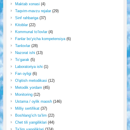
Maktab xonasi
(4)
Taqvim-mavzu rejalar
(29)
Sinf rahbariga
(37)
Kitoblar
(22)
Kommunal to‘lovlar
(4)
Fanlar bo‘yicha kompetensiya
(6)
Tanlovlar
(28)
Nazorat ishi
(13)
To‘garak
(5)
Laboratoriya ishi
(1)
Fan oyligi
(6)
O'qitish metodikasi
(12)
Metodik yordam
(45)
Monitoring
(12)
Ustama / oylik maosh
(146)
Milliy sertifikat
(37)
Boshlang‘ich ta’lim
(22)
Chet tili yangiliklari
(44)
Ta’lim yangiliklari
(374)