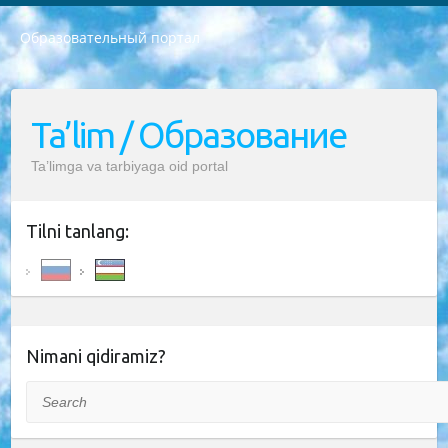
Образовательный портал
РЕСПУБЛИКА УЗБЕКИСТАН МИНИСТРЕРСТВО ДОШКОЛЬНОГО И ШКОЛЬНОГО ОБРАЗОВАНИЯ КОМАНДА в общеобразовательных учреждениях в 2023-2024 учебном году организация и проведение итоговой государственной аттестации обучающихся о Министра дошкольного и школьного образования Республики Узбекистан от 4 марта 2008 года (постановлением Минюста от 20 марта 2008 года № 1778 государственной регистрации) «Итоговое состояние учащихся общего среднего образования на основании положения об утверждении положения об аттестации общего среднего образования выпускной экзамен студентов в образовательных учреждениях в 2023-2024 учебном году В целях организации и прохождения аттестации приказываю: 1. Следующее: перечень предметов, по которым будет проводиться итоговая государственная аттестация и экзамен формы перевода согласно приложению 1; сертификаты международного образца, оценивающие уровень владения иностранными языками перечень согласно приложению 2; 2. Педагогический при специализированных образовательных учреждениях. научно-практический центр квалификации и международной оценки (Д.Давидова) 2024 г. До 25 марта: задания по предметам, по которым будет проводиться итоговая аттестация разработка и утверждение технических условий; итоговая аттестация на основании разработанного предметного задания разработка вопросов по предметам (устно и письменно), экзамен передача; общеобразовательные средние школы и специальные учебные заведения учащиеся выпускных классов школ и интернатов в агентской системе подготовка базы данных экзаменационных материалов и критериев оценки; перевод базы экзаменационных материалов на все языки обучения подать в Республиканский образовательный центр для изготовления; варианты экзаменов на основе разработанных контрольных материалов пусть будут поставлены задачи формирования. 3. Республиканский образовательный центр (Ш.Худайкулов) до 5 апреля 2024 года. до: база данных предоставленных экзаменационных материалов на все языки обучения перевод и экспертиза; для слепых, слабовидящих, глухих, слабослышащих и умственно отсталых детей учащиеся выпускных классов специализированных школ и школ-интернатов база данных экзаменационных материалов на всех преподаваемых языках подготовка критериев оценки; специализированные школы для умственно отсталых детей и технологии для учащихся выпускных классов школ-интернатов разработка соответствующих рекомендаций и критериев проведения ЕГЭ по естествознанию давать задания. 4. Педагогический при специализированных образовательных учреждениях. Научно-практический центр навыков и международной оценки (Д.Давидова), Республика образовательный центр (Худайкулов Ш.) итоговый государственный аттестационный экзамен ориентирован на творческое и логическое мышление при подготовке базы материалов учитывать введение заданий. 5. Следует отметить, что: сертификат государственного образца о знании общеобразовательного предмета и как минимум национальный уровень B1 по предметам на иностранных языках, указанным в Приложении 2. или международно признанный сертификат эквивалентного уровня студенты, изучающие определенный предмет, освобождаются от экзамена; по соответствующим предметам запланирована итоговая государственная аттестация за день до дня, путем жеребьевки Рабочей группой (в письменной форме по предметам, проводимым в форме) из числа сформированных вариантов выбрано 2 варианта; 2 выбранных варианта экзамена анонсированы на официальном сайте министерства и все выпускники по всей стране на основе этих вариантов проводит итоговую государственную аттестацию. 6. Государственное образование учащихся средних общеобразовательных учреждений. знания в соответствии с квалификационными требованиями, которые необходимо приобрести на основании стандартов итоговый (выпускной) контроль для 9 и 11 классов в целях тестирования Экзамены (далее – экзамены) состоят из предметов, перечисленных в приложении 1. будет сделано. 7. Экзамены пройдут с 26 мая по 15 июня 2024 г. (кроме науки физического воспитания). 8. Физическая для учащихся 9 классов общесредних образовательных учреждений. Экзамены по предмету «Образование, квалификация медицина» 1-6 мая 2024 года. сотрудники перевести под присмотр (с отклонениями в физическом или умственном развитии) специализированная школа для детей, школы-интернаты и со сколиозом школы-интернаты санаторного типа для больных детей исключены). 9. Он был слепым, слабовидящим и имел нарушения опорно-двигательного аппарата. экзамены в специализированных школах и интернатах для детей должны проводиться исходя из требований, предъявляемых к общеобразовательным учреждениям (физкультура кроме науки). 10. Специализированная школа для глухих и слабослышащих детей. и экзамены в интернатах и быть реализован в виде письменного теста по математике. 11. Специальность для умственно отсталых детей. Для 9 класса Родной язык и литературное письмо Государственный язык (язык обучения – узбекский). для неклассов) написано Математическое письмо Письменная/устная история Узбекистана Физическое воспитание практично Итоговый контроль Для 11 класса Написание родного языка и литературы (эссе) Математическое письмо Узбекский язык (обучение на узбекском языке) не посещающее общее среднее образование для учреждений)/Образовательное учреждение выбор письменный и устный Иностранный язык письменный/устный Письменная/устная история Узбекистана *По выбору студента:  Химия  Физика  Основы государственного права  География 10 бесплатных образовательных ресурсов - Мы составили подборку онлайн-проектов с интерактивными упражнениями, видеолекциями и статьями. Они помогут вам обрести новые и освежить старые знания бесплатно. 1. «ИНТУИТ» Старейшая образовательная площадка Рунета. Здесь вы найдёте сотни текстовых и видеокурсов на десятки различных тем — от программирования до психологии. Многие курсы подготовлены российскими университетами и крупными международными компаниями вроде Intel и Microsoft. Самостоятельное обучение бесплатное, но желающие могут оплатить услуги персональных наставников. 2. «Смартия» знакомит с актуальными профессиями и подсказывает, как им обучаться. Выбрав заинтересовавшую вас специальность — SMM-специалист, фотограф, веб-дизайнер или другую, — увидите список необходимых для неё умений. Чтобы вы могли освоить их самостоятельно, для каждого умения площадка отображает подборку ссылок на учебные материалы. Хотя «Смартия» ориентируется на русскоязычную аудиторию, часть контента всё же доступна только на английском. 3. «Лекторий Физтеха» Проект Московского физико-технического института (Физтеха). С его помощью вы можете смотреть онлайн серии лекций, записанные на видео в этом вузе. В числе доступных предметов — физика, биология, химия, информационные технологии и другие. К некоторым лекциям администрация ресурса прилагает готовые конспекты, которые можно скачивать в PDF-формате. 4. ITMOcourses Онлайн-площадка Санкт-Петербургского национального исследовательского университета информационных технологий, механики и оптики (ИТМО). Ресурс предоставляет свободный доступ к курсам, разработанным в этом вузе. Каталог материалов разбит на четыре категории: «Оптические системы и технологии», «Приборостроение и робототехника», «Информационные технологии» и «Биотехнологии». Курсы состоят из видеолекций, интерактивных демонстраций и заданий. 5. «КиберЛенинка» Электронная научная библиотека открытого доступа. Каталог площадки регулярно обрастает текстами статей из различных научных изданий. Сгруппированные по журналам и рубрикам публикации можно читать онлайн или скачивать целиком в PDF-формате. Проект нацелен на популяризацию науки за счёт открытого доступа к качественной информации. 6. «ПостНаука» На этом ресурсе публикуют подборки видеолекций, составленные экспертами из разных отраслей и объединённые общими темами. Среди них, к примеру, есть серии «Биоинформатика и геномика», «Культура средневековой Скандинавии» и Cinema Studies о теории кино. Каждая подборка лекций — логически связанная история, рассказанная экспертом от первого лица. Кроме того, на сайте появляются научно-образовательные статьи и тесты на разные темы. 7. «Newочём» Команда проекта «Newочём» отбирает самые интересные тексты из англоязычных СМИ и переводит те из них, за которые голосуют участники сообщества «ВКонтакте». По большей части это научно-популярные статьи. Редакторы придумывают лишь заголовки, в остальном содержание переводов соответствует оригиналам. Полные тексты можно читать прямо в социальной сети. 8. InternetUrok Онлайн-база материалов по основным дисциплинам школьной программы. Информация на сайте структурирована по классам, предметам и темам (урокам). Каждый урок состоит из видеолекций и конспектов. Есть также интерактивные тренажёры и тесты для закрепления пройденного материала. Даже если вы давно окончили школу, возможность повторить программу старших классов всегда может пригодиться. 9. Edutainme Ещё один ресурс об образовании. В отличие от Newtonew, как мне кажется, Edutainme больше ориентируется на представителей индустрии: педагогов, предпринимателей, разработчиков образовательных проектов. Но и любой, кто просто стремится к саморазвитию, найдёт на сайте много полезного и интересного для себя. Например, информацию о новых курсах и образовательных сервисах. 10. Newtonew Онлайн-медиа об образовании и обучении в широком смысле. Авторы Newtonew пишут об инструментах, заведениях, тактиках и стратегиях, которые помогают учить других и получать новые знания самостоятельно. На этой площадке вы найдёте новости, обзоры, аналитические мат
Ta’lim / Образование
Ta’limga va tarbiyaga oid portal
Tilni tanlang:
Nimani qidiramiz?
Search