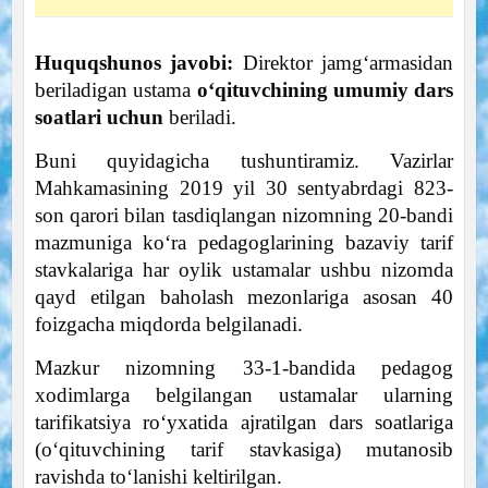
Huquqshunos javobi:
Direktor jamg‘armasidan
beriladigan ustama
o‘qituvchining umumiy dars
soatlari uchun
beriladi.
Buni quyidagicha tushuntiramiz. Vazirlar
Mahkamasining 2019 yil 30 sentyabrdagi 823-
son qarori bilan tasdiqlangan nizomning 20-bandi
mazmuniga ko‘ra pedagoglarining bazaviy tarif
stavkalariga har oylik ustamalar ushbu nizomda
qayd etilgan baholash mezonlariga asosan 40
foizgacha miqdorda belgilanadi.
Mazkur nizomning 33-1-bandida pedagog
xodimlarga belgilangan ustamalar ularning
tarifikatsiya ro‘yxatida ajratilgan dars soatlariga
(o‘qituvchining tarif stavkasiga) mutanosib
ravishda to‘lanishi keltirilgan.