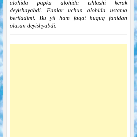
alohida papka alohida ishlashi kerak
deyishayabdi. Fanlar uchun alohida ustama
beriladimi. Bu yil ham faqat huquq fanidan
olasan deyishyabdi.