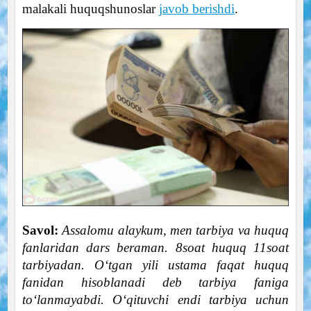
malakali huquqshunoslar
javob berishdi
.
Savol:
Assalomu alaykum, men tarbiya va huquq
fanlaridan dars beraman. 8soat huquq 11soat
tarbiyadan. O‘tgan yili ustama faqat huquq
fanidan hisoblanadi deb tarbiya faniga
to‘lanmayabdi. O‘qituvchi endi tarbiya uchun