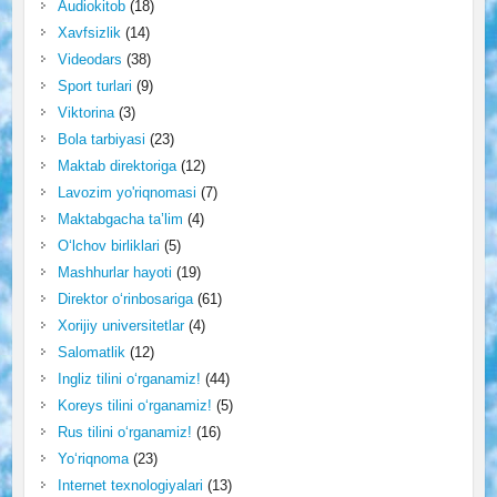
Audiokitob
(18)
Xavfsizlik
(14)
Videodars
(38)
Sport turlari
(9)
Viktorina
(3)
Bola tarbiyasi
(23)
Maktab direktoriga
(12)
Lavozim yo'riqnomasi
(7)
Maktabgacha ta’lim
(4)
O‘lchov birliklari
(5)
Mashhurlar hayoti
(19)
Direktor o‘rinbosariga
(61)
Xorijiy universitetlar
(4)
Salomatlik
(12)
Ingliz tilini o‘rganamiz!
(44)
Koreys tilini o‘rganamiz!
(5)
Rus tilini o‘rganamiz!
(16)
Yo‘riqnoma
(23)
Internet texnologiyalari
(13)