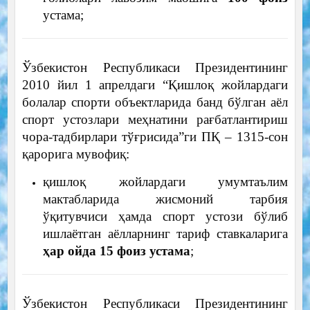
устама;
Ўзбекистон Республикаси Президентининг
2010 йил 1 апрелдаги “Қишлоқ жойлардаги
болалар спорти объектларида банд бўлган аёл
спорт устозлари меҳнатини рағбатлантириш
чора-тадбирлари тўғрисида”ги ПҚ – 1315-сон
қарорига мувофиқ:
қишлоқ жойлардаги умумтаълим
мактабларида жисмоний тарбия
ўқитувчиси ҳамда спорт устози бўлиб
ишлаётган аёлларнинг тариф ставкаларига
ҳар ойда 15 фоиз устама
;
Ўзбекистон Республикаси Президентининг