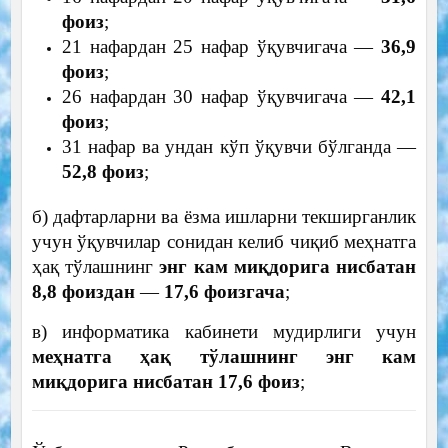
фоиз
;
21 нафардан 25 нафар ўқувчигача —
36,9
фоиз
;
26 нафардан 30 нафар ўқувчигача —
42,1
фоиз
;
31 нафар ва ундан кўп ўқувчи бўлганда —
52,8 фоиз
;
б) дафтарларни ва ёзма ишларни текширганлик
учун ўқувчилар сонидан келиб чиқиб меҳнатга
ҳақ тўлашнинг
энг кам миқдорига нисбатан
8,8 фоиздан
—
17,6 фоизгача
;
в) информатика кабинети мудирлиги учун
меҳнатга ҳақ тўлашнинг энг кам
миқдорига нисбатан 17,6 фоиз
;