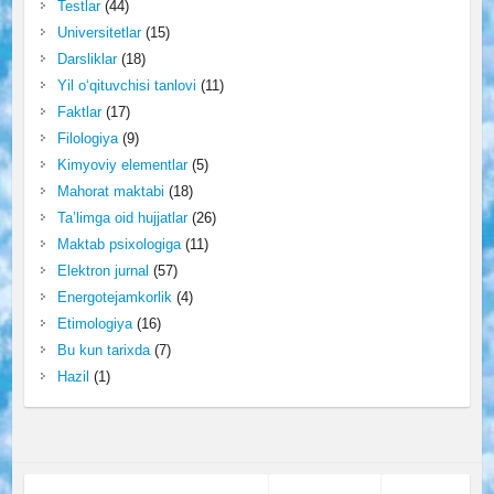
Testlar
(44)
Universitetlar
(15)
Darsliklar
(18)
Yil o‘qituvchisi tanlovi
(11)
Faktlar
(17)
Filologiya
(9)
Kimyoviy elementlar
(5)
Mahorat maktabi
(18)
Ta’limga oid hujjatlar
(26)
Maktab psixologiga
(11)
Elektron jurnal
(57)
Energotejamkorlik
(4)
Etimologiya
(16)
Bu kun tarixda
(7)
Hazil
(1)