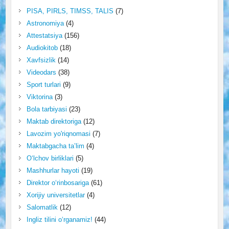
PISA, PIRLS, TIMSS, TALIS
(7)
Astronomiya
(4)
Attestatsiya
(156)
Audiokitob
(18)
Xavfsizlik
(14)
Videodars
(38)
Sport turlari
(9)
Viktorina
(3)
Bola tarbiyasi
(23)
Maktab direktoriga
(12)
Lavozim yo'riqnomasi
(7)
Maktabgacha ta’lim
(4)
O‘lchov birliklari
(5)
Mashhurlar hayoti
(19)
Direktor o‘rinbosariga
(61)
Xorijiy universitetlar
(4)
Salomatlik
(12)
Ingliz tilini o‘rganamiz!
(44)