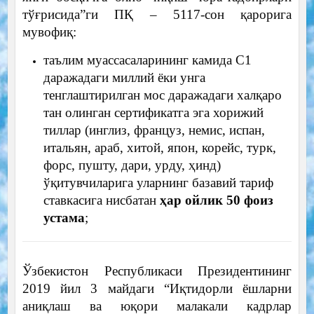
тўғрисида”ги ПҚ – 5117-сон қарорига
мувофиқ:
таълим муассасаларининг камида С1
даражадаги миллий ёки унга
тенглаштирилган мос даражадаги халқаро
тан олинган сертификатга эга хорижий
тиллар (инглиз, француз, немис, испан,
итальян, араб, хитой, япон, корейс, турк,
форс, пушту, дари, урду, ҳинд)
ўқитувчиларига уларнинг базавий тариф
ставкасига нисбатан
ҳар ойлик 50 фоиз
устама
;
Ўзбекистон Республикаси Президентининг
2019 йил 3 майдаги “Иқтидорли ёшларни
аниқлаш ва юқори малакали кадрлар