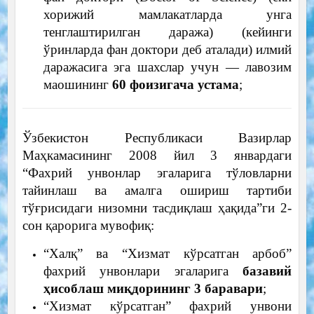
хорижий мамлакатларда унга
тенглаштирилган даража) (кейинги
ўринларда фан доктори деб аталади) илмий
даражасига эга шахслар учун — лавозим
маошининг
60 фоизигача устама
;
Ўзбекистон Республикаси Вазирлар
Маҳкамасининг 2008 йил 3 январдаги
“Фахрий унвонлар эгаларига тўловларни
тайинлаш ва амалга ошириш тартиби
тўғрисидаги низомни тасдиқлаш ҳақида”ги 2-
сон қарорига мувофиқ:
“Халқ” ва “Хизмат кўрсатган арбоб”
фахрий унвонлари эгаларига
базавий
ҳисоблаш миқдорининг 3 баравари
;
“Хизмат кўрсатган” фахрий унвони