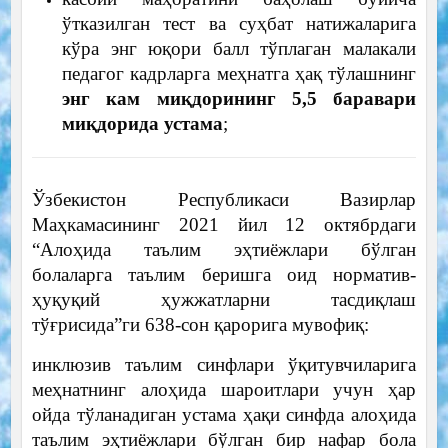
ўтказилган тест ва суҳбат натижаларига
кўра энг юқори балл тўплаган малакали
педагог кадрларга меҳнатга ҳақ тўлашнинг
энг кам миқдорининг 5,5 баравари
миқдорида устама
;
Ўзбекистон Республикаси Вазирлар
Маҳкамасининг 2021 йил 12 октябрдаги
“Алоҳида таълим эҳтиёжлари бўлган
болаларга таълим беришга оид норматив-
ҳуқуқий ҳужжатларни тасдиқлаш
тўғрисида”ги 638-сон қарорига мувофиқ:
инклюзив таълим синфлари ўқитувчиларига
меҳнатнинг алоҳида шароитлари учун ҳар
ойда тўланадиган устама ҳақи синфда алоҳида
таълим эҳтиёжлари бўлган бир нафар бола