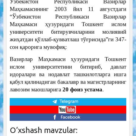
Ўзбекистон Республикаси Вазирлар
Маҳкамасининг 2003 йил 11 августдаги
“Ўзбекистон Республикаси Вазирлар
Маҳкамаси ҳузуридаги Тошкент ислом
университети битирувчиларини молиявий
жиҳатдан қўллаб-қувватлаш тўғрисида”ги 347-
сон қарорига мувофиқ:
Вазирлар Маҳкамаси ҳузуридаги Тошкент
ислом университетини битириб, давлат
идоралари ва нодавлат ташкилотларга ишга
қабул қилинадиган бакалавр ва магистрларнинг
лавозим маошларига
20 фоиз устама
.
O‘xshash mavzular: