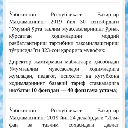
Ўзбекистон Республикаси Вазирлар
Маҳкамасининг 2019 йил 30 сентябрдаги
“Умумий ўрта таълим муассасаларининг ўрнак
кўрсатган ходимларини моддий
рағбатлантириш тартибини такомиллаштириш
тўғрисида”ги 823-сон қарорига мувофиқ:
Директор жамғармаси маблағлари ҳисобидан
Умумтаълим муассасалари ходимларига
жумладан, педагог, психолог ва кутубхона
ходимларининг базавий тариф ставкаларига
нисбатан
10 фоиздан
—
40 фоизгача устама
;
Ўзбекистон Республикаси Вазирлар
Маҳкамасининг 2019 йил 24 декабрдаги “Илм-
фан ва таълим соҳасидаги давлат