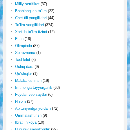
Milliy sertifikat
(37)
Boshlang‘ich ta’lim
(22)
Chet tili yangiliklari
(44)
Ta’lim yangiliklari
(374)
Xorijda ta’lim tizimi
(12)
E’lon
(16)
Olimpiada
(87)
So‘rovnoma
(1)
Tashkilot
(3)
Ochiq dars
(9)
Qo‘shiqlar
(1)
Malaka oshirish
(19)
Imtihonga tayyorgarlik
(63)
Foydali veb saytlar
(6)
Nizom
(37)
Abituriyentga yordam
(72)
Ommalashtirish
(9)
Ibratli hikoya
(10)
Huquqiy savodxonlik
(29)