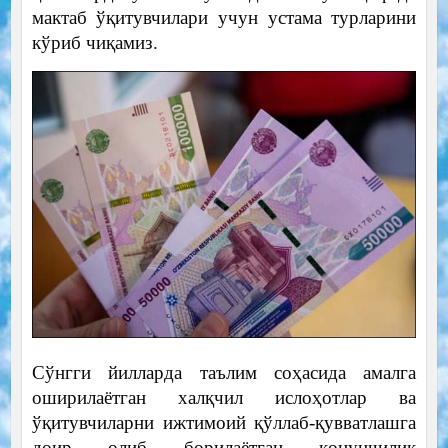
мактаб ўқитувчилари учун устама турларини
кўриб чиқамиз.
Сўнгги йилларда таълим соҳасида амалга
оширилаётган халқчил ислоҳотлар ва
ўқитувчиларни ижтимоий қўллаб-қувватлашга
доир олиб борилаётган қонунчилик