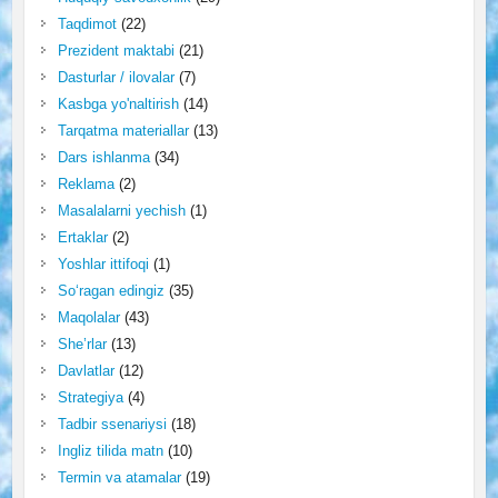
Taqdimot
(22)
Prezident maktabi
(21)
Dasturlar / ilovalar
(7)
Kasbga yo'naltirish
(14)
Tarqatma materiallar
(13)
Dars ishlanma
(34)
Reklama
(2)
Masalalarni yechish
(1)
Ertaklar
(2)
Yoshlar ittifoqi
(1)
So‘ragan edingiz
(35)
Maqolalar
(43)
She’rlar
(13)
Davlatlar
(12)
Strategiya
(4)
Tadbir ssenariysi
(18)
Ingliz tilida matn
(10)
Termin va atamalar
(19)