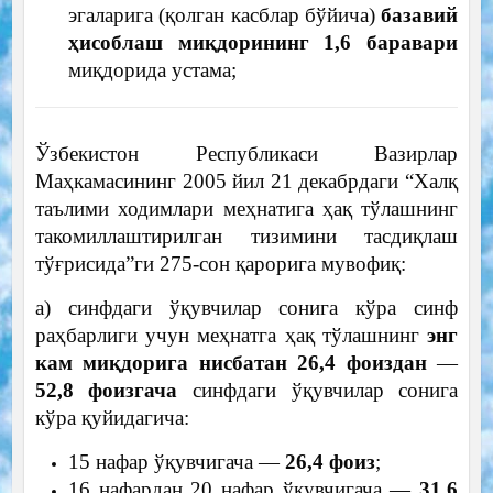
эгаларига (қолган касблар бўйича)
базавий
ҳисоблаш миқдорининг 1,6 баравари
миқдорида устама;
Ўзбекистон Республикаси Вазирлар
Маҳкамасининг 2005 йил 21 декабрдаги “Халқ
таълими ходимлари меҳнатига ҳақ тўлашнинг
такомиллаштирилган тизимини тасдиқлаш
тўғрисида”ги 275-сон қарорига мувофиқ:
а) синфдаги ўқувчилар сонига кўра синф
раҳбарлиги учун меҳнатга ҳақ тўлашнинг
энг
кам миқдорига нисбатан 26,4 фоиздан
—
52,8 фоизгача
синфдаги ўқувчилар сонига
кўра қуйидагича:
15 нафар ўқувчигача —
26,4 фоиз
;
16 нафардан 20 нафар ўқувчигача —
31,6