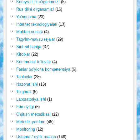
Koreys tilini o‘rganamiz!
(5)
Rus tilini o‘rganamiz!
(16)
Yo‘riqnoma
(23)
Internet texnologiyalari
(13)
Maktab xonasi
(4)
Taqvim-mavzu rejalar
(29)
Sinf rahbariga
(37)
Kitoblar
(22)
Kommunal to‘lovlar
(4)
Fanlar bo‘yicha kompetensiya
(6)
Tanlovlar
(28)
Nazorat ishi
(13)
To‘garak
(5)
Laboratoriya ishi
(1)
Fan oyligi
(6)
O'qitish metodikasi
(12)
Metodik yordam
(45)
Monitoring
(12)
Ustama / oylik maosh
(146)