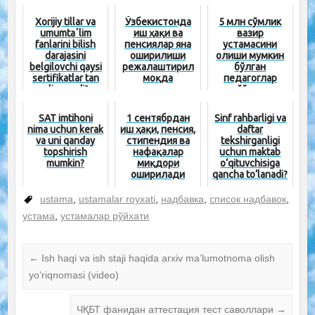
Xorijiy tillar va
Ўзбекистонда
5 млн сўмлик
umumtaʼlim
иш ҳақи ва
вазир
fanlarini bilish
пенсиялар яна
устамасини
darajasini
оширилиши
олиши мумкин
belgilovchi qaysi
режалаштирил
бўлган
sertifikatlar tan
моқда
педагоглар
olinmaydi?
рўйхати
тасдиқланди
SAT imtihoni
1 сентябрдан
Sinf rahbarligi va
nima uchun kerak
иш ҳақи, пенсия,
daftar
va uni qanday
стипендия ва
tekshirganligi
topshirish
нафақалар
uchun maktab
mumkin?
миқдори
o‘qituvchisiga
оширилади
qancha to‘lanadi?
ustama
,
ustamalar royxati
,
надбавка
,
список надбавок
,
устама
,
устамалар рўйхати
←
Ish haqi va ish staji haqida arxiv ma’lumotnoma olish
yo‘riqnomasi (video)
ЧҚБТ фанидан аттестация тест саволлари
→