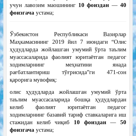
учун лавозим маошининг
10 фоиздан
—
40
фоизгача
устама;
Ўзбекистон Республикаси Вазирлар
Маҳкамасининг 2019 йил 7 июндаги “Олис
ҳудудларда жойлашган умумий ўрта таълим
муассасаларида фаолият юритаётган педагог
ходимларнинг меҳнатини янада
рағбатлантириш тўғрисида”ги 471-сон
қарорига мувофиқ:
олис ҳудудларда жойлашган умумий ўрта
таълим муассасаларида бошқа ҳудудлардан
келиб фаолият юритаётган педагог
ходимларнинг базавий тариф ставкаларига иш
стажидан келиб чиқиб
10 фоиздан
—
50
фоизгача
устама;