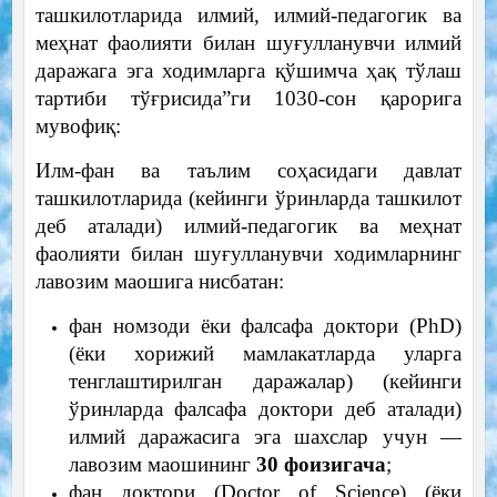
ташкилотларида илмий, илмий-педагогик ва
меҳнат фаолияти билан шуғулланувчи илмий
даражага эга ходимларга қўшимча ҳақ тўлаш
тартиби тўғрисида”ги 1030-сон қарорига
мувофиқ:
Илм-фан ва таълим соҳасидаги давлат
ташкилотларида (кейинги ўринларда ташкилот
деб аталади) илмий-педагогик ва меҳнат
фаолияти билан шуғулланувчи ходимларнинг
лавозим маошига нисбатан:
фан номзоди ёки фалсафа доктори (PhD)
(ёки хорижий мамлакатларда уларга
тенглаштирилган даражалар) (кейинги
ўринларда фалсафа доктори деб аталади)
илмий даражасига эга шахслар учун —
лавозим маошининг
30 фоизигача
;
фан доктори (Doctor of Science) (ёки