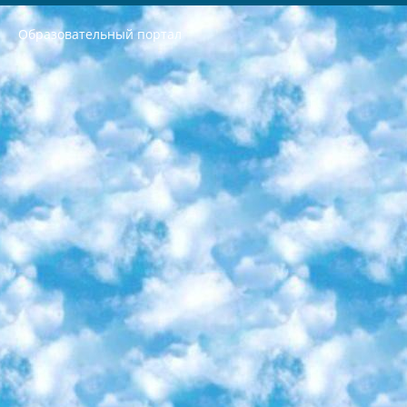
Образовательный портал
РЕСПУБЛИКА УЗБЕКИСТАН МИНИСТРЕРСТВО ДОШКОЛЬНОГО И ШКОЛЬНОГО ОБРАЗОВАНИЯ КОМАНДА в общеобразовательных учреждениях в 2023-2024 учебном году организация и проведение итоговой государственной аттестации обучающихся о Министра дошкольного и школьного образования Республики Узбекистан от 4 марта 2008 года (постановлением Минюста от 20 марта 2008 года № 1778 государственной регистрации) «Итоговое состояние учащихся общего среднего образования на основании положения об утверждении положения об аттестации общего среднего образования выпускной экзамен студентов в образовательных учреждениях в 2023-2024 учебном году В целях организации и прохождения аттестации приказываю: 1. Следующее: перечень предметов, по которым будет проводиться итоговая государственная аттестация и экзамен формы перевода согласно приложению 1; сертификаты международного образца, оценивающие уровень владения иностранными языками перечень согласно приложению 2; 2. Педагогический при специализированных образовательных учреждениях. научно-практический центр квалификации и международной оценки (Д.Давидова) 2024 г. До 25 марта: задания по предметам, по которым будет проводиться итоговая аттестация разработка и утверждение технических условий; итоговая аттестация на основании разработанного предметного задания разработка вопросов по предметам (устно и письменно), экзамен передача; общеобразовательные средние школы и специальные учебные заведения учащиеся выпускных классов школ и интернатов в агентской системе подготовка базы данных экзаменационных материалов и критериев оценки; перевод базы экзаменационных материалов на все языки обучения подать в Республиканский образовательный центр для изготовления; варианты экзаменов на основе разработанных контрольных материалов пусть будут поставлены задачи формирования. 3. Республиканский образовательный центр (Ш.Худайкулов) до 5 апреля 2024 года. до: база данных предоставленных экзаменационных материалов на все языки обучения перевод и экспертиза; для слепых, слабовидящих, глухих, слабослышащих и умственно отсталых детей учащиеся выпускных классов специализированных школ и школ-интернатов база данных экзаменационных материалов на всех преподаваемых языках подготовка критериев оценки; специализированные школы для умственно отсталых детей и технологии для учащихся выпускных классов школ-интернатов разработка соответствующих рекомендаций и критериев проведения ЕГЭ по естествознанию давать задания. 4. Педагогический при специализированных образовательных учреждениях. Научно-практический центр навыков и международной оценки (Д.Давидова), Республика образовательный центр (Худайкулов Ш.) итоговый государственный аттестационный экзамен ориентирован на творческое и логическое мышление при подготовке базы материалов учитывать введение заданий. 5. Следует отметить, что: сертификат государственного образца о знании общеобразовательного предмета и как минимум национальный уровень B1 по предметам на иностранных языках, указанным в Приложении 2. или международно признанный сертификат эквивалентного уровня студенты, изучающие определенный предмет, освобождаются от экзамена; по соответствующим предметам запланирована итоговая государственная аттестация за день до дня, путем жеребьевки Рабочей группой (в письменной форме по предметам, проводимым в форме) из числа сформированных вариантов выбрано 2 варианта; 2 выбранных варианта экзамена анонсированы на официальном сайте министерства и все выпускники по всей стране на основе этих вариантов проводит итоговую государственную аттестацию. 6. Государственное образование учащихся средних общеобразовательных учреждений. знания в соответствии с квалификационными требованиями, которые необходимо приобрести на основании стандартов итоговый (выпускной) контроль для 9 и 11 классов в целях тестирования Экзамены (далее – экзамены) состоят из предметов, перечисленных в приложении 1. будет сделано. 7. Экзамены пройдут с 26 мая по 15 июня 2024 г. (кроме науки физического воспитания). 8. Физическая для учащихся 9 классов общесредних образовательных учреждений. Экзамены по предмету «Образование, квалификация медицина» 1-6 мая 2024 года. сотрудники перевести под присмотр (с отклонениями в физическом или умственном развитии) специализированная школа для детей, школы-интернаты и со сколиозом школы-интернаты санаторного типа для больных детей исключены). 9. Он был слепым, слабовидящим и имел нарушения опорно-двигательного аппарата. экзамены в специализированных школах и интернатах для детей должны проводиться исходя из требований, предъявляемых к общеобразовательным учреждениям (физкультура кроме науки). 10. Специализированная школа для глухих и слабослышащих детей. и экзамены в интернатах и быть реализован в виде письменного теста по математике. 11. Специальность для умственно отсталых детей. Для 9 класса Родной язык и литературное письмо Государственный язык (язык обучения – узбекский). для неклассов) написано Математическое письмо Письменная/устная история Узбекистана Физическое воспитание практично Итоговый контроль Для 11 класса Написание родного языка и литературы (эссе) Математическое письмо Узбекский язык (обучение на узбекском языке) не посещающее общее среднее образование для учреждений)/Образовательное учреждение выбор письменный и устный Иностранный язык письменный/устный Письменная/устная история Узбекистана *По выбору студента:  Химия  Физика  Основы государственного права  География 10 бесплатных образовательных ресурсов - Мы составили подборку онлайн-проектов с интерактивными упражнениями, видеолекциями и статьями. Они помогут вам обрести новые и освежить старые знания бесплатно. 1. «ИНТУИТ» Старейшая образовательная площадка Рунета. Здесь вы найдёте сотни текстовых и видеокурсов на десятки различных тем — от программирования до психологии. Многие курсы подготовлены российскими университетами и крупными международными компаниями вроде Intel и Microsoft. Самостоятельное обучение бесплатное, но желающие могут оплатить услуги персональных наставников. 2. «Смартия» знакомит с актуальными профессиями и подсказывает, как им обучаться. Выбрав заинтересовавшую вас специальность — SMM-специалист, фотограф, веб-дизайнер или другую, — увидите список необходимых для неё умений. Чтобы вы могли освоить их самостоятельно, для каждого умения площадка отображает подборку ссылок на учебные материалы. Хотя «Смартия» ориентируется на русскоязычную аудиторию, часть контента всё же доступна только на английском. 3. «Лекторий Физтеха» Проект Московского физико-технического института (Физтеха). С его помощью вы можете смотреть онлайн серии лекций, записанные на видео в этом вузе. В числе доступных предметов — физика, биология, химия, информационные технологии и другие. К некоторым лекциям администрация ресурса прилагает готовые конспекты, которые можно скачивать в PDF-формате. 4. ITMOcourses Онлайн-площадка Санкт-Петербургского национального исследовательского университета информационных технологий, механики и оптики (ИТМО). Ресурс предоставляет свободный доступ к курсам, разработанным в этом вузе. Каталог материалов разбит на четыре категории: «Оптические системы и технологии», «Приборостроение и робототехника», «Информационные технологии» и «Биотехнологии». Курсы состоят из видеолекций, интерактивных демонстраций и заданий. 5. «КиберЛенинка» Электронная научная библиотека открытого доступа. Каталог площадки регулярно обрастает текстами статей из различных научных изданий. Сгруппированные по журналам и рубрикам публикации можно читать онлайн или скачивать целиком в PDF-формате. Проект нацелен на популяризацию науки за счёт открытого доступа к качественной информации. 6. «ПостНаука» На этом ресурсе публикуют подборки видеолекций, составленные экспертами из разных отраслей и объединённые общими темами. Среди них, к примеру, есть серии «Биоинформатика и геномика», «Культура средневековой Скандинавии» и Cinema Studies о теории кино. Каждая подборка лекций — логически связанная история, рассказанная экспертом от первого лица. Кроме того, на сайте появляются научно-образовательные статьи и тесты на разные темы. 7. «Newочём» Команда проекта «Newочём» отбирает самые интересные тексты из англоязычных СМИ и переводит те из них, за которые голосуют участники сообщества «ВКонтакте». По большей части это научно-популярные статьи. Редакторы придумывают лишь заголовки, в остальном содержание переводов соответствует оригиналам. Полные тексты можно читать прямо в социальной сети. 8. InternetUrok Онлайн-база материалов по основным дисциплинам школьной программы. Информация на сайте структурирована по классам, предметам и темам (урокам). Каждый урок состоит из видеолекций и конспектов. Есть также интерактивные тренажёры и тесты для закрепления пройденного материала. Даже если вы давно окончили школу, возможность повторить программу старших классов всегда может пригодиться. 9. Edutainme Ещё один ресурс об образовании. В отличие от Newtonew, как мне кажется, Edutainme больше ориентируется на представителей индустрии: педагогов, предпринимателей, разработчиков образовательных проектов. Но и любой, кто просто стремится к саморазвитию, найдёт на сайте много полезного и интересного для себя. Например, информацию о новых курсах и образовательных сервисах. 10. Newtonew Онлайн-медиа об образовании и обучении в широком смысле. Авторы Newtonew пишут об инструментах, заведениях, тактиках и стратегиях, которые помогают учить других и получать новые знания самостоятельно. На этой площадке вы найдёте новости, обзоры, аналитические мат