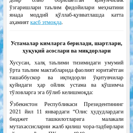
ўзгаришлари таълим фидойилари меҳнатини
янада моддий қўллаб-қувватлашда катта
аҳамият
касб этмоқда
.
Устамалар кимларга берилади, шартлари,
ҳуқуқий асослари ва миқдорлари
Хусусан, халқ таълими тизимидаги умумий
ўрта таълим мактабларида фаолият юритаётган
ташаббускор ва иқтидорли ўқитувчилар
қуйидаги ҳар ойлик устама ва қўшимча
тўловларга эга бўлиб келишмоқда:
Ўзбекистон Республикаси Президентининг
2021 йил 11 январдаги “Олис ҳудудлардаги
бюджет ташкилотларига малакали
мутахассисларни жалб қилиш чора-тадбирлари