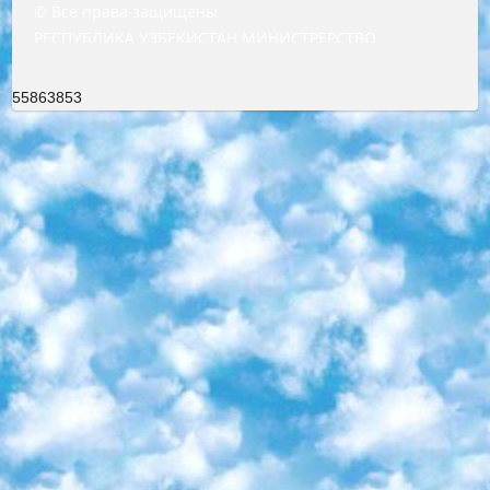
© Все права защищены
РЕСПУБЛИКА УЗБЕКИСТАН МИНИСТРЕРСТВО ДОШКОЛЬНОГО И ШКОЛЬНОГО ОБРАЗОВАНИЯ КОМАНДА в общеобразовательных учреждениях в 2023-2024 учебном году организация и проведение итоговой государственной аттестации обучающихся о Министра дошкольного и школьного образования Республики Узбекистан от 4 марта 2008 года (постановлением Минюста от 20 марта 2008 года № 1778 государственной регистрации) «Итоговое состояние учащихся общего среднего образования на основании положения об утверждении положения об аттестации общего среднего образования выпускной экзамен студентов в образовательных учреждениях в 2023-2024 учебном году В целях организации и прохождения аттестации приказываю: 1. Следующее: перечень предметов, по которым будет проводиться итоговая государственная аттестация и экзамен формы перевода согласно приложению 1; сертификаты международного образца, оценивающие уровень владения иностранными языками перечень согласно приложению 2; 2. Педагогический при специализированных образовательных учреждениях. научно-практический центр квалификации и международной оценки (Д.Давидова) 2024 г. До 25 марта: задания по предметам, по которым будет проводиться итоговая аттестация разработка и утверждение технических условий; итоговая аттестация на основании разработанного предметного задания разработка вопросов по предметам (устно и письменно), экзамен передача; общеобразовательные средние школы и специальные учебные заведения учащиеся выпускных классов школ и интернатов в агентской системе подготовка базы данных экзаменационных материалов и критериев оценки; перевод базы экзаменационных материалов на все языки обучения подать в Республиканский образовательный центр для изготовления; варианты экзаменов на основе разработанных контрольных материалов пусть будут поставлены задачи формирования. 3. Республиканский образовательный центр (Ш.Худайкулов) до 5 апреля 2024 года. до: база данных предоставленных экзаменационных материалов на все языки обучения перевод и экспертиза; для слепых, слабовидящих, глухих, слабослышащих и умственно отсталых детей учащиеся выпускных классов специализированных школ и школ-интернатов база данных экзаменационных материалов на всех преподаваемых языках подготовка критериев оценки; специализированные школы для умственно отсталых детей и технологии для учащихся выпускных классов школ-интернатов разработка соответствующих рекомендаций и критериев проведения ЕГЭ по естествознанию давать задания. 4. Педагогический при специализированных образовательных учреждениях. Научно-практический центр навыков и международной оценки (Д.Давидова), Республика образовательный центр (Худайкулов Ш.) итоговый государственный аттестационный экзамен ориентирован на творческое и логическое мышление при подготовке базы материалов учитывать введение заданий. 5. Следует отметить, что: сертификат государственного образца о знании общеобразовательного предмета и как минимум национальный уровень B1 по предметам на иностранных языках, указанным в Приложении 2. или международно признанный сертификат эквивалентного уровня студенты, изучающие определенный предмет, освобождаются от экзамена; по соответствующим предметам запланирована итоговая государственная аттестация за день до дня, путем жеребьевки Рабочей группой (в письменной форме по предметам, проводимым в форме) из числа сформированных вариантов выбрано 2 варианта; 2 выбранных варианта экзамена анонсированы на официальном сайте министерства и все выпускники по всей стране на основе этих вариантов проводит итоговую государственную аттестацию. 6. Государственное образование учащихся средних общеобразовательных учреждений. знания в соответствии с квалификационными требованиями, которые необходимо приобрести на основании стандартов итоговый (выпускной) контроль для 9 и 11 классов в целях тестирования Экзамены (далее – экзамены) состоят из предметов, перечисленных в приложении 1. будет сделано. 7. Экзамены пройдут с 26 мая по 15 июня 2024 г. (кроме науки физического воспитания). 8. Физическая для учащихся 9 классов общесредних образовательных учреждений. Экзамены по предмету «Образование, квалификация медицина» 1-6 мая 2024 года. сотрудники перевести под присмотр (с отклонениями в физическом или умственном развитии) специализированная школа для детей, школы-интернаты и со сколиозом школы-интернаты санаторного типа для больных детей исключены). 9. Он был слепым, слабовидящим и имел нарушения опорно-двигательного аппарата. экзамены в специализированных школах и интернатах для детей должны проводиться исходя из требований, предъявляемых к общеобразовательным учреждениям (физкультура кроме науки). 10. Специализированная школа для глухих и слабослышащих детей. и экзамены в интернатах и быть реализован в виде письменного теста по математике. 11. Специальность для умственно отсталых детей. Для 9 класса Родной язык и литературное письмо Государственный язык (язык обучения – узбекский). для неклассов) написано Математическое письмо Письменная/устная история Узбекистана Физическое воспитание практично Итоговый контроль Для 11 класса Написание родного языка и литературы (эссе) Математическое письмо Узбекский язык (обучение на узбекском языке) не посещающее общее среднее образование для учреждений)/Образовательное учреждение выбор письменный и устный Иностранный язык письменный/устный Письменная/устная история Узбекистана *По выбору студента:  Химия  Физика  Основы государственного права  География 10 бесплатных образовательных ресурсов - Мы составили подборку онлайн-проектов с интерактивными упражнениями, видеолекциями и статьями. Они помогут вам обрести новые и освежить старые знания бесплатно. 1. «ИНТУИТ» Старейшая образовательная площадка Рунета. Здесь вы найдёте сотни текстовых и видеокурсов на десятки различных тем — от программирования до психологии. Многие курсы подготовлены российскими университетами и крупными международными компаниями вроде Intel и Microsoft. Самостоятельное обучение бесплатное, но желающие могут оплатить услуги персональных наставников. 2. «Смартия» знакомит с актуальными профессиями и подсказывает, как им обучаться. Выбрав заинтересовавшую вас специальность — SMM-специалист, фотограф, веб-дизайнер или другую, — увидите список необходимых для неё умений. Чтобы вы могли освоить их самостоятельно, для каждого умения площадка отображает подборку ссылок на учебные материалы. Хотя «Смартия» ориентируется на русскоязычную аудиторию, часть контента всё же доступна только на английском. 3. «Лекторий Физтеха» Проект Московского физико-технического института (Физтеха). С его помощью вы можете смотреть онлайн серии лекций, записанные на видео в этом вузе. В числе доступных предметов — физика, биология, химия, информационные технологии и другие. К некоторым лекциям администрация ресурса прилагает готовые конспекты, которые можно скачивать в PDF-формате. 4. ITMOcourses Онлайн-площадка Санкт-Петербургского национального исследовательского университета информационных технологий, механики и оптики (ИТМО). Ресурс предоставляет свободный доступ к курсам, разработанным в этом вузе. Каталог материалов разбит на четыре категории: «Оптические системы и технологии», «Приборостроение и робототехника», «Информационные технологии» и «Биотехнологии». Курсы состоят из видеолекций, интерактивных демонстраций и заданий. 5. «КиберЛенинка» Электронная научная библиотека открытого доступа. Каталог площадки регулярно обрастает текстами статей из различных научных изданий. Сгруппированные по журналам и рубрикам публикации можно читать онлайн или скачивать целиком в PDF-формате. Проект нацелен на популяризацию науки за счёт открытого доступа к качественной информации. 6. «ПостНаука» На этом ресурсе публикуют подборки видеолекций, составленные экспертами из разных отраслей и объединённые общими темами. Среди них, к примеру, есть серии «Биоинформатика и геномика», «Культура средневековой Скандинавии» и Cinema Studies о теории кино. Каждая подборка лекций — логически связанная история, рассказанная экспертом от первого лица. Кроме того, на сайте появляются научно-образовательные статьи и тесты на разные темы. 7. «Newочём» Команда проекта «Newочём» отбирает самые интересные тексты из англоязычных СМИ и переводит те из них, за которые голосуют участники сообщества «ВКонтакте». По большей части это научно-популярные статьи. Редакторы придумывают лишь заголовки, в остальном содержание переводов соответствует оригиналам. Полные тексты можно читать прямо в социальной сети. 8. InternetUrok Онлайн-база материалов по основным дисциплинам школьной программы. Информация на сайте структурирована по классам, предметам и темам (урокам). Каждый урок состоит из видеолекций и конспектов. Есть также интерактивные тренажёры и тесты для закрепления пройденного материала. Даже если вы давно окончили школу, возможность повторить программу старших классов всегда может пригодиться. 9. Edutainme Ещё один ресурс об образовании. В отличие от Newtonew, как мне кажется, Edutainme больше ориентируется на представителей индустрии: педагогов, предпринимателей, разработчиков образовательных проектов. Но и любой, кто просто стремится к саморазвитию, найдёт на сайте много полезного и интересного для себя. Например, информацию о новых курсах и образовательных сервисах. 10. Newtonew Онлайн-медиа об образовании и обучении в широком смысле. Авторы Newtonew пишут об инструментах, заведениях, тактиках и стратегиях, которые помогают учить других и получать новые знания самостоятельно. На этой площадке вы найдёте новости, обзоры, аналитические мате
55863853