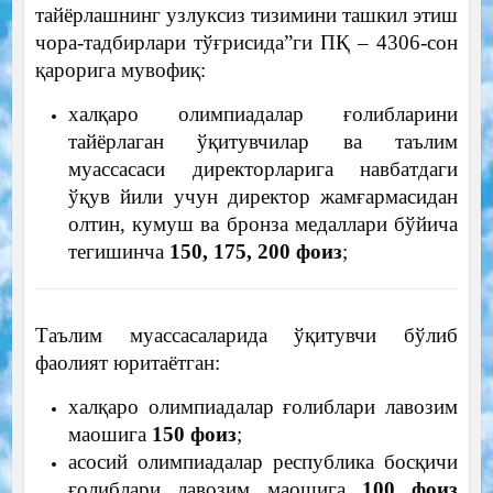
тайёрлашнинг узлуксиз тизимини ташкил этиш
чора-тадбирлари тўғрисида”ги ПҚ – 4306-сон
қарорига мувофиқ:
халқаро олимпиадалар ғолибларини
тайёрлаган ўқитувчилар ва таълим
муассасаси директорларига навбатдаги
ўқув йили учун директор жамғармасидан
олтин, кумуш ва бронза медаллари бўйича
тегишинча
150, 175, 200 фоиз
;
Таълим муассасаларида ўқитувчи бўлиб
фаолият юритаётган:
халқаро олимпиадалар ғолиблари лавозим
маошига
150 фоиз
;
асосий олимпиадалар республика босқичи
ғолиблари лавозим маошига
100 фоиз