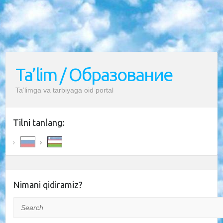
Ta’lim / Образование
Ta’limga va tarbiyaga oid portal
Tilni tanlang:
Nimani qidiramiz?
Search