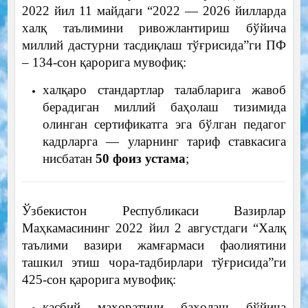
2022 йил 11 майдаги “2022 — 2026 йилларда
халқ таълимини ривожлантириш бўйича
миллий дастурни тасдиқлаш тўғрисида”ги ПФ
– 134-сон қарорига мувофиқ:
халқаро стандартлар талабларига жавоб
берадиган миллий баҳолаш тизимида
олинган сертификатга эга бўлган педагог
кадрларга — уларнинг тариф ставкасига
нисбатан
50 фоиз устама
;
Ўзбекистон Республикаси Вазирлар
Маҳкамасининг 2022 йил 2 августдаги “Халқ
таълими вазири жамғармаси фаолиятини
ташкил этиш чора-тадбирлари тўғрисида”ги
425-сон қарорига мувофиқ:
касбий маҳоратини баҳолаш бўйича