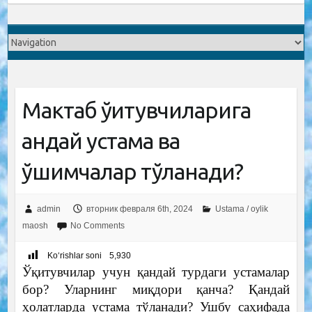
Мактаб ўқитувчиларига
қандай устама ва
қўшимчалар тўланади?
admin
вторник февраля 6th, 2024
Ustama / oylik
maosh
No Comments
Ko‘rishlar soni
5,930
Ўқитувчилар учун қандай турдаги устамалар
бор? Уларнинг миқдори қанча? Қандай
ҳолатларда устама тўланади? Ушбу саҳифада