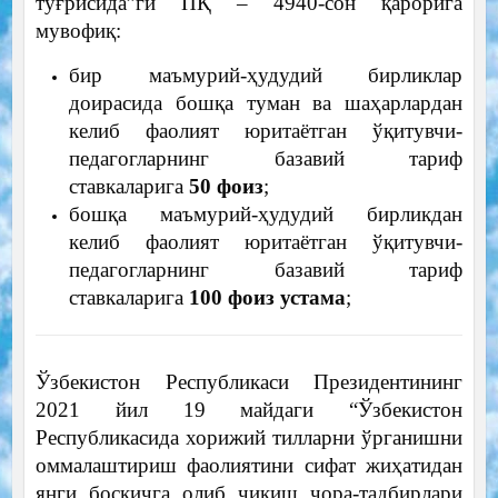
тўғрисида”ги ПҚ – 4940-сон қарорига
мувофиқ:
бир маъмурий-ҳудудий бирликлар
доирасида бошқа туман ва шаҳарлардан
келиб фаолият юритаётган ўқитувчи-
педагогларнинг базавий тариф
ставкаларига
50 фоиз
;
бошқа маъмурий-ҳудудий бирликдан
келиб фаолият юритаётган ўқитувчи-
педагогларнинг базавий тариф
ставкаларига
100 фоиз устама
;
Ўзбекистон Республикаси Президентининг
2021 йил 19 майдаги “Ўзбекистон
Республикасида хорижий тилларни ўрганишни
оммалаштириш фаолиятини сифат жиҳатидан
янги босқичга олиб чиқиш чора-тадбирлари