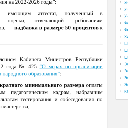
ния на 2022-2026 годы”:
У
У
ам, имеющим аттестат, полученный в
У
е оценки, отвечающий требованиям
Ф
тов, —
надбавка в размере 50 процентов
к
Ф
Х
Ш
Ш
Ш
влением Кабинета Министров Республики
Э
2022 года № 425
“О мерах по организации
Э
а народного образования”
:
Э
5-кратного минимального размера
оплаты
Эт
ным педагогическим кадрам, набравшим
Ю
льтатам тестирования и собеседования по
 мастерства;