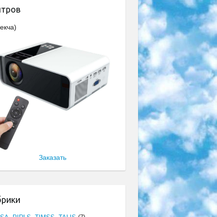
нтров
екча)
Заказать
брики