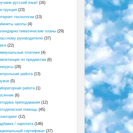
зучаем русский язык!
(16)
нструкция
(23)
нтернет технологии
(13)
абинеты школы
(4)
алендарно-тематические планы
(29)
лассному руководителю
(37)
ниги
(22)
оммунальные платежи
(4)
омпетенция по предметам
(6)
онкурсы
(28)
онтрольная работа
(13)
ружок
(5)
абораторная работа
(1)
есячник
(6)
етодика преподавания
(12)
етодическая помощь
(45)
ониторинг
(12)
адбавка / зарплата
(146)
ациональный сертификат
(37)