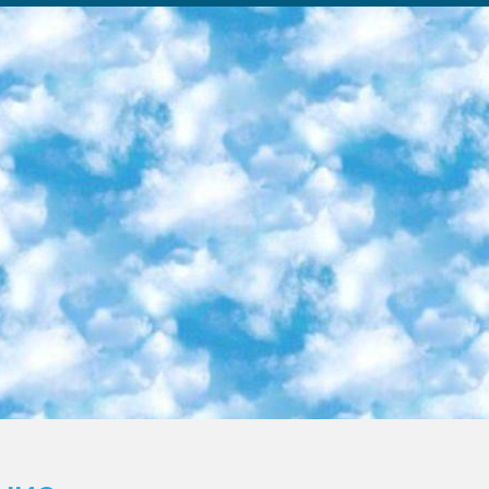
ка образовательный центр (Худайкулов Ш.) итоговый государственный аттестационный экзамен ориентирован на творческое и логическое мышление при подготовке базы материалов учитывать введение заданий. 5. Следует отметить, что: сертификат государственного образца о знании общеобразовательного предмета и как минимум национальный уровень B1 по предметам на иностранных языках, указанным в Приложении 2. или международно признанный сертификат эквивалентного уровня студенты, изучающие определенный предмет, освобождаются от экзамена; по соответствующим предметам запланирована итоговая государственная аттестация за день до дня, путем жеребьевки Рабочей группой (в письменной форме по предметам, проводимым в форме) из числа сформированных вариантов выбрано 2 варианта; 2 выбранных варианта экзамена анонсированы на официальном сайте министерства и все выпускники по всей стране на основе этих вариантов проводит итоговую государственную аттестацию. 6. Государственное образование учащихся средних общеобразовательных учреждений. знания в соответствии с квалификационными требованиями, которые необходимо приобрести на основании стандартов итоговый (выпускной) контроль для 9 и 11 классов в целях тестирования Экзамены (далее – экзамены) состоят из предметов, перечисленных в приложении 1. будет сделано. 7. Экзамены пройдут с 26 мая по 15 июня 2024 г. (кроме науки физического воспитания). 8. Физическая для учащихся 9 классов общесредних образовательных учреждений. Экзамены по предмету «Образование, квалификация медицина» 1-6 мая 2024 года. сотрудники перевести под присмотр (с отклонениями в физическом или умственном развитии) специализированная школа для детей, школы-интернаты и со сколиозом школы-интернаты санаторного типа для больных детей исключены). 9. Он был слепым, слабовидящим и имел нарушения опорно-двигательного аппарата. экзамены в специализированных школах и интернатах для детей должны проводиться исходя из требований, предъявляемых к общеобразовательным учреждениям (физкультура кроме науки). 10. Специализированная школа для глухих и слабослышащих детей. и экзамены в интернатах и быть реализован в виде письменного теста по математике. 11. Специальность для умственно отсталых детей. Для 9 класса Родной язык и литературное письмо Государственный язык (язык обучения – узбекский). для неклассов) написано Математическое письмо Письменная/устная история Узбекистана Физическое воспитание практично Итоговый контроль Для 11 класса Написание родного языка и литературы (эссе) Математическое письмо Узбекский язык (обучение на узбекском языке) не посещающее общее среднее образование для учреждений)/Образовательное учреждение выбор письменный и устный Иностранный язык письменный/устный Письменная/устная история Узбекистана *По выбору студента:  Химия  Физика  Основы государственного права  География 10 бесплатных образовательных ресурсов - Мы составили подборку онлайн-проектов с интерактивными упражнениями, видеолекциями и статьями. Они помогут вам обрести новые и освежить старые знания бесплатно. 1. «ИНТУИТ» Старейшая образовательная площадка Рунета. Здесь вы найдёте сотни текстовых и видеокурсов на десятки различных тем — от программирования до психологии. Многие курсы подготовлены российскими университетами и крупными международными компаниями вроде Intel и Microsoft. Самостоятельное обучение бесплатное, но желающие могут оплатить услуги персональных наставников. 2. «Смартия» знакомит с актуальными профессиями и подсказывает, как им обучаться. Выбрав заинтересовавшую вас специальность — SMM-специалист, фотограф, веб-дизайнер или другую, — увидите список необходимых для неё умений. Чтобы вы могли освоить их самостоятельно, для каждого умения площадка отображает подборку ссылок на учебные материалы. Хотя «Смартия» ориентируется на русскоязычную аудиторию, часть контента всё же доступна только на английском. 3. «Лекторий Физтеха» Проект Московского физико-технического института (Физтеха). С его помощью вы можете смотреть онлайн серии лекций, записанные на видео в этом вузе. В числе доступных предметов — физика, биология, химия, информационные технологии и другие. К некоторым лекциям администрация ресурса прилагает готовые конспекты, которые можно скачивать в PDF-формате. 4. ITMOcourses Онлайн-площадка Санкт-Петербургского национального исследовательского университета информационных технологий, механики и оптики (ИТМО). Ресурс предоставляет свободный доступ к курсам, разработанным в этом вузе. Каталог материалов разбит на четыре категории: «Оптические системы и технологии», «Приборостроение и робототехника», «Информационные технологии» и «Биотехнологии». Курсы состоят из видеолекций, интерактивных демонстраций и заданий. 5. «КиберЛенинка» Электронная научная библиот