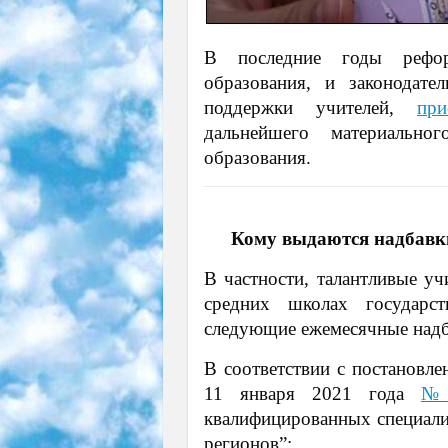
В последние годы рефо
образования, и законодате
поддержки учителей,
при
дальнейшего материально
образования.
Кому выдаются надбавки
В частности, талантливые у
средних школах государст
следующие ежемесячные надб
В соответствии с постановле
11 января 2021 года
№ 
квалифицированных специали
регионов”: