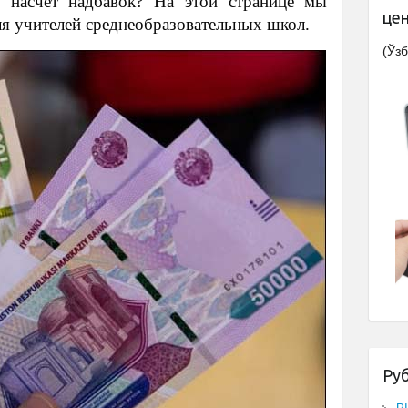
 насчёт надбавок? На этой странице мы
це
я учителей среднеобразовательных школ.
(Ўзб
Ру