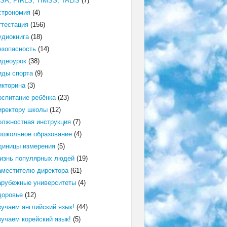
ISA, PIRLS, TIMSS, TALIS
(7)
строномия
(4)
ттестация
(156)
удиокнига
(18)
езопасность
(14)
идеоурок
(38)
иды спорта
(9)
икторина
(3)
оспитание ребёнка
(23)
иректору школы
(12)
олжностная инструкция
(7)
ошкольное образование
(4)
диницы измерения
(5)
изнь популярных людей
(19)
аместителю директора
(61)
арубежные университеты
(4)
доровье
(12)
зучаем английский язык!
(44)
зучаем корейский язык!
(5)