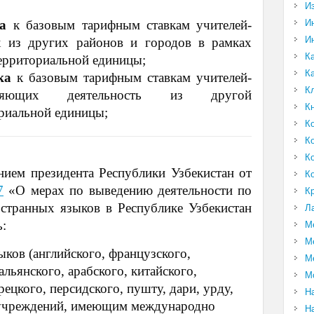
И
И
а
к базовым тарифным ставкам учителей-
И
 из других районов и городов в рамках
К
ерриториальной единицы;
К
ка
к базовым тарифным ставкам учителей-
К
твляющих деятельность из другой
К
риальной единицы;
К
К
К
нием президента Республики Узбекистан от
К
7
«О мерах по выведению деятельности по
К
странных языков в Республике Узбекистан
Л
ь:
М
М
ков (английского, французского,
М
альянского, арабского, китайского,
М
рецкого, персидского, пушту, дари, урду,
Н
 учреждений, имеющим международно
Н