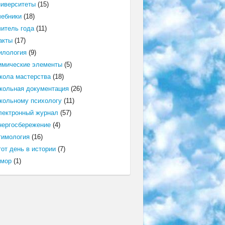
ниверситеты
(15)
чебники
(18)
читель года
(11)
акты
(17)
илология
(9)
имические элементы
(5)
кола мастерства
(18)
кольная документация
(26)
кольному психологу
(11)
лектронный журнал
(57)
нергосбережение
(4)
тимология
(16)
от день в истории
(7)
мор
(1)