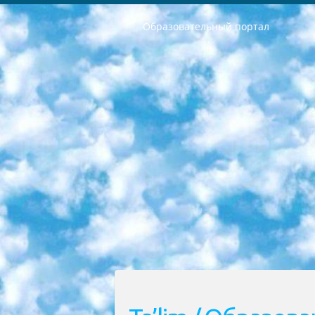
Образовательный портал
РЕСПУБЛИКА УЗБЕКИСТАН МИНИСТРЕРСТВО ДОШКОЛЬНОГО И ШКОЛЬНОГО ОБРАЗОВАНИЯ КОМАНДА в общеобразовательных учреждениях в 2023-2024 учебном году организация и проведение итоговой государственной аттестации обучающихся о Министра дошкольного и школьного образования Республики Узбекистан от 4 марта 2008 года (постановлением Минюста от 20 марта 2008 года № 1778 государственной регистрации) «Итоговое состояние учащихся общего среднего образования на основании положения об утверждении положения об аттестации общего среднего образования выпускной экзамен студентов в образовательных учреждениях в 2023-2024 учебном году В целях организации и прохождения аттестации приказываю: 1. Следующее: перечень предметов, по которым будет проводиться итоговая государственная аттестация и экзамен формы перевода согласно приложению 1; сертификаты международного образца, оценивающие уровень владения иностранными языками перечень согласно приложению 2; 2. Педагогический при специализированных образовательных учреждениях. научно-практический центр квалификации и международной оценки (Д.Давидова) 2024 г. До 25 марта: задания по предметам, по которым будет проводиться итоговая аттестация разработка и утверждение технических условий; итоговая аттестация на основании разработанного предметного задания разработка вопросов по предметам (устно и письменно), экзамен передача; общеобразовательные средние школы и специальные учебные заведения учащиеся выпускных классов школ и интернатов в агентской системе подготовка базы данных экзаменационных материалов и критериев оценки; перевод базы экзаменационных материалов на все языки обучения подать в Республиканский образовательный центр для изготовления; варианты экзаменов на основе разработанных контрольных материалов пусть будут поставлены задачи формирования. 3. Республиканский образовательный центр (Ш.Худайкулов) до 5 апреля 2024 года. до: база данных предоставленных экзаменационных материалов на все языки обучения перевод и экспертиза; для слепых, слабовидящих, глухих, слабослышащих и умственно отсталых детей учащиеся выпускных классов специализированных школ и школ-интернатов база данных экзаменационных материалов на всех преподаваемых языках подготовка критериев оценки; специализированные школы для умственно отсталых детей и технологии для учащихся выпускных классов школ-интернатов разработка соответствующих рекомендаций и критериев проведения ЕГЭ по естествознанию давать задания. 4. Педагогический при специализированных образовательных учреждениях. Научно-практический центр навыков и международной оценки (Д.Давидова), Республи