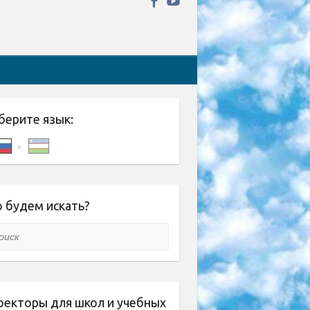
берите язык:
 будем искать?
ск
оекторы для школ и учебных