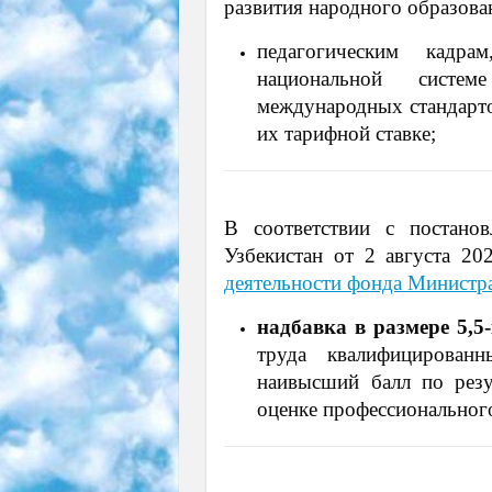
развития народного образова
педагогическим кадр
национальной систем
международных стандар
их тарифной ставке;
В соответствии с постано
Узбекистан от 2 августа 
деятельности фонда Министр
надбавка в размере 5,
труда квалифицирован
наивысший балл по резу
оценке профессионального