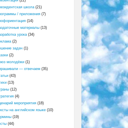
резентация
(22)
резидентская школа
(21)
рограммы / приложения
(7)
рофориентация
(14)
аздаточные материалы
(13)
азработка урока
(34)
еклама
(2)
ешение задач
(1)
казки
(2)
оюз молодёжи
(1)
прашивали — отвечаем
(35)
татьи
(43)
тихи
(13)
траны
(12)
тратегия
(4)
ценарий мероприятия
(18)
ексты на английском языке
(10)
ермины
(19)
есты
(44)