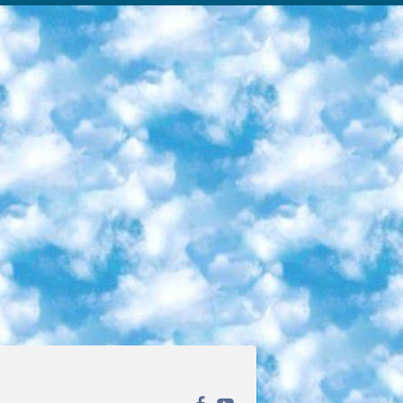
ека открытого доступа. Каталог площадки регулярно обрастает текстами статей из различных научных изданий. Сгруппированные по журналам и рубрикам публикации можно читать онлайн или скачивать целиком в PDF-формате. Проект нацелен на популяризацию науки за счёт открытого доступа к качественной информации. 6. «ПостНаука» На этом ресурсе публикуют подборки видеолекций, составленные экспертами из разных отраслей и объединённые общими темами. Среди них, к примеру, есть серии «Биоинформатика и геномика», «Культура средневековой Скандинавии» и Cinema Studies о теории кино. Каждая подборка лекций — логически связанная история, рассказанная экспертом от первого лица. Кроме того, на сайте появляются научно-образовательные статьи и тесты на разные темы. 7. «Newочём» Команда проекта «Newочём» отбирает самые интересные тексты из англоязычных СМИ и переводит те из них, за которые голосуют участники сообщества «ВКонтакте». По большей части это научно-популярные статьи. Редакторы придумывают лишь заголовки, в остальном содержание переводов соответствует оригиналам. Полные тексты можно читать прямо в социальной сети. 8. InternetUrok Онлайн-база материалов по основным дисциплинам школьной программы. Информация на сайте структурирована по классам, предметам и темам (урокам). Каждый урок состоит из видеолекций и конспектов. Есть также интерактивные тренажёры и тесты для закрепления пройденного материала. Даже если вы давно окончили школу, возможность повторить программу старших классов всегда может пригодиться. 9. Edutainme Ещё один ресурс об образовании. В отличие от Newtonew, как мне кажется, Edutainme больше ориентируется на представителей индустрии: педагогов, предпринимателей, разработчиков образовательных проектов. Но и любой, кто просто стремится к саморазвитию, найдёт на сайте много полезного и интересного для себя. Например, информацию о новых курсах и образовательных сервисах. 10. Newtonew Онлайн-медиа об образовании и обучении в широком смысле. Авторы Newtonew пишут об инструментах, заведениях, тактиках и стратегиях, которые помогают учить других и получать новые знания самостоятельно. На этой площадке вы найдёте новости, обзоры, аналитические мат