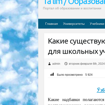
Ta’lim / Образов
Портал об образовании и воспитании
Главная
Университеты
Учебники
Какие существу
для школьных у
admin
вторник февраля 6th, 2024
Было просмотрено
5 924
Ўзб
Какие надбавки полагаютс