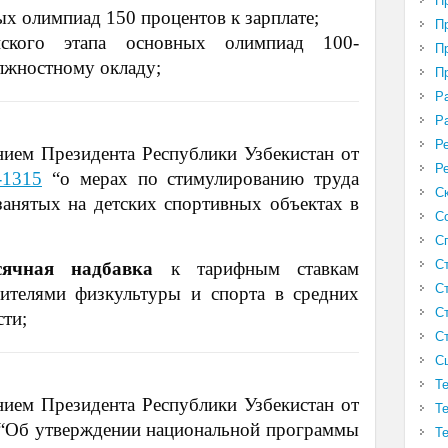
П
х олимпиад 150 процентов к зарплате;
П
анского этапа основных олимпиад 100-
П
олжностному окладу;
П
Р
Р
Р
нием Президента Республики Узбекистан от
Р
1315
“о мерах по стимулированию труда
С
занятых на детских спортивных объектах в
С
С
С
сячная надбавка
к тарифным ставкам
С
телями физкультуры и спорта в средних
С
сти;
С
С
Т
нием Президента Республики Узбекистан от
Т
“Об утверждении национальной программы
Т