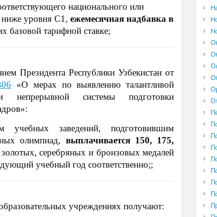
оответствующего национального или
Н
е ниже уровня C1,
ежемесячная надбавка в
Н
их базовой тарифной ставке;
Н
О
О
О
нием Президента Республики Узбекистан от
О
306
«О мерах по выявлению талантливой
О
и непрерывной системы подготовки
О
адров»:
П
П
м учебных заведений, подготовившим
П
дных олимпиад,
выплачивается 150, 175,
П
золотых, серебряных и бронзовых медалей
П
едующий учебный год соответственно;;
П
П
П
в образовательных учреждениях получают:
П