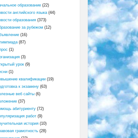
ачальное образование
(22)
овости английского языка
(44)
овости образования
(373)
бразование за рубежом
(12)
бъявление
(16)
лимпиада
(87)
прос
(1)
рганизация
(3)
ткрытый урок
(9)
есни
(1)
овышение квалификации
(19)
одготовка к экзамену
(63)
олезные веб сайты
(6)
оложение
(37)
омощь абитуриенту
(72)
опуляризация работ
(9)
оучительная история
(10)
равовая грамотность
(28)