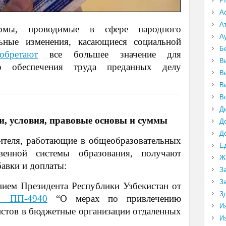
P
А
А
рмы, проводимые в сфере народного
А
льные изменения, касающиеся социальной
Б
обретают
все большее значение для
В
го обеспечения труда преданных делу
В
В
В
Д
, условия, правовые основы и суммы
Д
Д
чителя, работающие в общеобразовательных
Е
венной системы образования, получают
Ж
авки и доплаты:
З
З
нием Президента Республики Узбекистан от
З
ПП-4940
“О мерах по привлечению
И
стов в бюджетные организации отдаленных
И