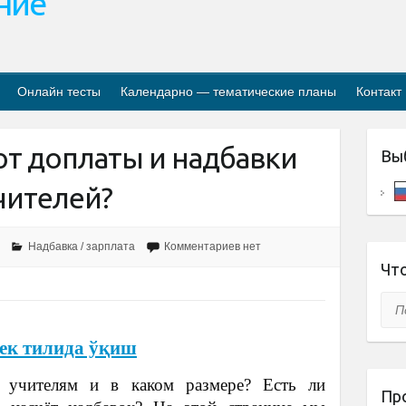
ание
Онлайн тесты
Календарно — тематические планы
Контакт
ют доплаты и надбавки
Вы
чителей?
Надбавка / зарплата
Комментариев нет
Что
Пои
ек тилида ўқиш
я учителям и в каком размере? Есть ли
Пр