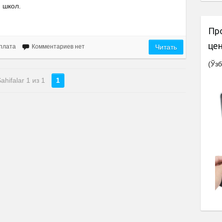
школ.
Пр
це
рплата
Комментариев нет
Читать
(Ўзб
ahifalar 1 из 1
1