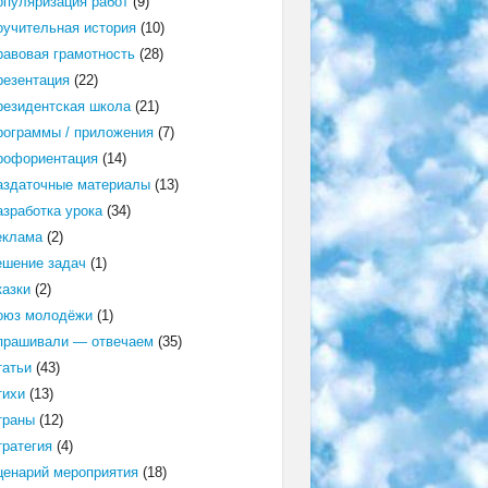
опуляризация работ
(9)
оучительная история
(10)
равовая грамотность
(28)
резентация
(22)
резидентская школа
(21)
рограммы / приложения
(7)
рофориентация
(14)
аздаточные материалы
(13)
азработка урока
(34)
еклама
(2)
ешение задач
(1)
казки
(2)
оюз молодёжи
(1)
прашивали — отвечаем
(35)
татьи
(43)
тихи
(13)
траны
(12)
тратегия
(4)
ценарий мероприятия
(18)