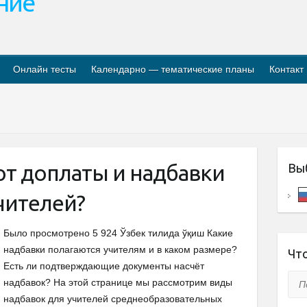
ание
Онлайн тесты
Календарно — тематические планы
Контакт
ют доплаты и надбавки
Вы
чителей?
Было просмотрено 5 924 Ўзбек тилида ўқиш Какие
надбавки полагаются учителям и в каком размере?
Что
Есть ли подтверждающие документы насчёт
Пои
надбавок? На этой странице мы рассмотрим виды
надбавок для учителей среднеобразовательных