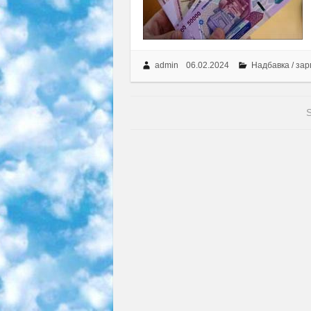
admin
06.02.2024
Надбавка / за
S