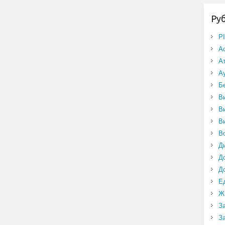
Ру
P
А
А
А
Б
В
В
В
В
Д
Д
Д
Е
Ж
З
З