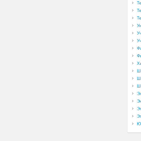
Т
Т
Т
У
У
У
Ф
Ф
Х
Ш
Ш
Ш
Э
Э
Э
Эт
Ю