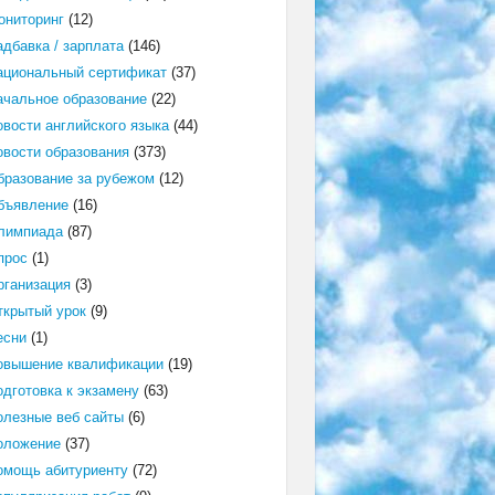
ониторинг
(12)
адбавка / зарплата
(146)
ациональный сертификат
(37)
ачальное образование
(22)
овости английского языка
(44)
овости образования
(373)
бразование за рубежом
(12)
бъявление
(16)
лимпиада
(87)
прос
(1)
рганизация
(3)
ткрытый урок
(9)
есни
(1)
овышение квалификации
(19)
одготовка к экзамену
(63)
олезные веб сайты
(6)
оложение
(37)
омощь абитуриенту
(72)