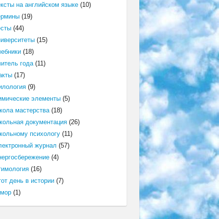
ексты на английском языке
(10)
ермины
(19)
есты
(44)
ниверситеты
(15)
чебники
(18)
читель года
(11)
акты
(17)
илология
(9)
имические элементы
(5)
кола мастерства
(18)
кольная документация
(26)
кольному психологу
(11)
лектронный журнал
(57)
нергосбережение
(4)
тимология
(16)
от день в истории
(7)
мор
(1)