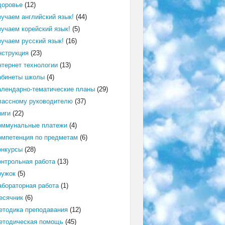
доровье
(12)
зучаем английский язык!
(44)
зучаем корейский язык!
(5)
зучаем русский язык!
(16)
нструкция
(23)
нтернет технологии
(13)
абинеты школы
(4)
алендарно-тематические планы
(29)
лассному руководителю
(37)
ниги
(22)
оммунальные платежи
(4)
омпетенция по предметам
(6)
онкурсы
(28)
онтрольная работа
(13)
ружок
(5)
абораторная работа
(1)
есячник
(6)
етодика преподавания
(12)
етодическая помощь
(45)