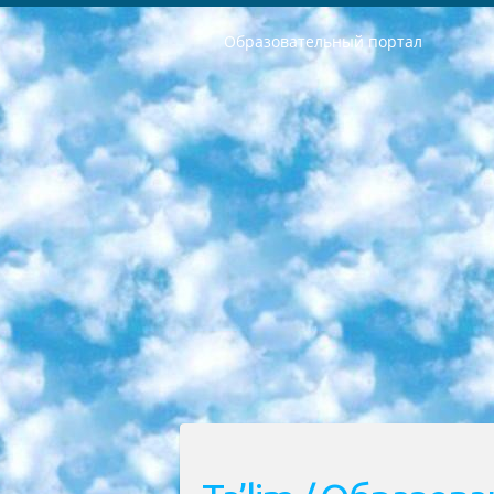
Образовательный портал
РЕСПУБЛИКА УЗБЕКИСТАН МИНИСТРЕРСТВО ДОШКОЛЬНОГО И ШКОЛЬНОГО ОБРАЗОВАНИЯ КОМАНДА в общеобразовательных учреждениях в 2023-2024 учебном году организация и проведение итоговой государственной аттестации обучающихся о Министра дошкольного и школьного образования Республики Узбекистан от 4 марта 2008 года (постановлением Минюста от 20 марта 2008 года № 1778 государственной регистрации) «Итоговое состояние учащихся общего среднего образования на основании положения об утверждении положения об аттестации общего среднего образования выпускной экзамен студентов в образовательных учреждениях в 2023-2024 учебном году В целях организации и прохождения аттестации приказываю: 1. Следующее: перечень предметов, по которым будет проводиться итоговая государственная аттестация и экзамен формы перевода согласно приложению 1; сертификаты международного образца, оценивающие уровень владения иностранными языками перечень согласно приложению 2; 2. Педагогический при специализированных образовательных учреждениях. научно-практический центр квалификации и международной оценки (Д.Давидова) 2024 г. До 25 марта: задания по предметам, по которым будет проводиться итоговая аттестация разработка и утверждение технических условий; итоговая аттестация на основании разработанного предметного задания разработка вопросов по предметам (устно и письменно), экзамен передача; общеобразовательные средние школы и специальные учебные заведения учащиеся выпускных классов школ и интернатов в агентской системе подготовка базы данных экзаменационных материалов и критериев оценки; перевод базы экзаменационных материалов на все языки обучения подать в Республиканский образовательный центр для изготовления; варианты экзаменов на основе разработанных контрольных материалов пусть будут поставлены задачи формирования. 3. Республиканский образовательный центр (Ш.Худайкулов) до 5 апреля 2024 года. до: база данных предоставленных экзаменационных материалов на все языки обучения перевод и экспертиза; для слепых, слабовидящих, глухих, слабослышащих и умственно отсталых детей учащиеся выпускных классов специализированных школ и школ-интернатов база данных экзаменационных материалов на всех преподаваемых языках подготовка критериев оценки; специализированные школы для умственно отсталых детей и технологии для учащихся выпускных классов школ-интернатов разработка соответствующих рекомендаций и критериев проведения ЕГЭ по естествознанию давать задания. 4. Педагогический при специализированных образовательных учреждениях. Научно-практический центр навыков и международной оценки (Д.Давидова), Республи