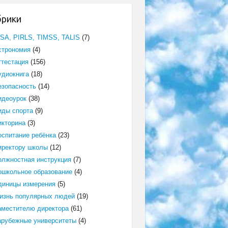
брики
ISA, PIRLS, TIMSS, TALIS
(7)
строномия
(4)
ттестация
(156)
удиокнига
(18)
езопасность
(14)
идеоурок
(38)
иды спорта
(9)
икторина
(3)
оспитание ребёнка
(23)
иректору школы
(12)
олжностная инструкция
(7)
ошкольное образование
(4)
диницы измерения
(5)
изнь популярных людей
(19)
аместителю директора
(61)
арубежные университеты
(4)