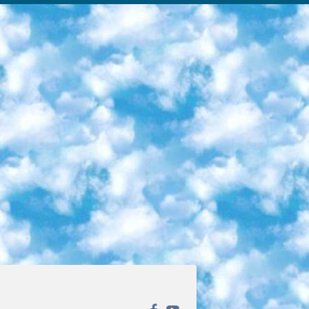
ека открытого доступа. Каталог площадки регулярно обрастает текстами статей из различных научных изданий. Сгруппированные по журналам и рубрикам публикации можно читать онлайн или скачивать целиком в PDF-формате. Проект нацелен на популяризацию науки за счёт открытого доступа к качественной информации. 6. «ПостНаука» На этом ресурсе публикуют подборки видеолекций, составленные экспертами из разных отраслей и объединённые общими темами. Среди них, к примеру, есть серии «Биоинформатика и геномика», «Культура средневековой Скандинавии» и Cinema Studies о теории кино. Каждая подборка лекций — логически связанная история, рассказанная экспертом от первого лица. Кроме того, на сайте появляются научно-образовательные статьи и тесты на разные темы. 7. «Newочём» Команда проекта «Newочём» отбирает самые интересные тексты из англоязычных СМИ и переводит те из них, за которые голосуют участники сообщества «ВКонтакте». По большей части это научно-популярные статьи. Редакторы придумывают лишь заголовки, в остальном содержание переводов соответствует оригиналам. Полные тексты можно читать прямо в социальной сети. 8. InternetUrok Онлайн-база материалов по основным дисциплинам школьной программы. Информация на сайте структурирована по классам, предметам и темам (урокам). Каждый урок состоит из видеолекций и конспектов. Есть также интерактивные тренажёры и тесты для закрепления пройденного материала. Даже если вы давно окончили школу, возможность повторить программу старших классов всегда может пригодиться. 9. Edutainme Ещё один ресурс об образовании. В отличие от Newtonew, как мне кажется, Edutainme больше ориентируется на представителей индустрии: педагогов, предпринимателей, разработчиков образовательных проектов. Но и любой, кто просто стремится к саморазвитию, найдёт на сайте много полезного и интересного для себя. Например, информацию о новых курсах и образовательных сервисах. 10. Newtonew Онлайн-медиа об образовании и обучении в широком смысле. Авторы Newtonew пишут об инструментах, заведениях, тактиках и стратегиях, которые помогают учить других и получать новые знания самостоятельно. На этой площадке вы найдёте новости, обзоры, аналитические мат