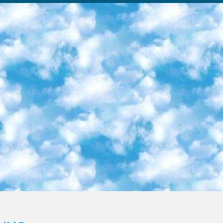
ка образовательный центр (Худайкулов Ш.) итоговый государственный аттестационный экзамен ориентирован на творческое и логическое мышление при подготовке базы материалов учитывать введение заданий. 5. Следует отметить, что: сертификат государственного образца о знании общеобразовательного предмета и как минимум национальный уровень B1 по предметам на иностранных языках, указанным в Приложении 2. или международно признанный сертификат эквивалентного уровня студенты, изучающие определенный предмет, освобождаются от экзамена; по соответствующим предметам запланирована итоговая государственная аттестация за день до дня, путем жеребьевки Рабочей группой (в письменной форме по предметам, проводимым в форме) из числа сформированных вариантов выбрано 2 варианта; 2 выбранных варианта экзамена анонсированы на официальном сайте министерства и все выпускники по всей стране на основе этих вариантов проводит итоговую государственную аттестацию. 6. Государственное образование учащихся средних общеобразовательных учреждений. знания в соответствии с квалификационными требованиями, которые необходимо приобрести на основании стандартов итоговый (выпускной) контроль для 9 и 11 классов в целях тестирования Экзамены (далее – экзамены) состоят из предметов, перечисленных в приложении 1. будет сделано. 7. Экзамены пройдут с 26 мая по 15 июня 2024 г. (кроме науки физического воспитания). 8. Физическая для учащихся 9 классов общесредних образовательных учреждений. Экзамены по предмету «Образование, квалификация медицина» 1-6 мая 2024 года. сотрудники перевести под присмотр (с отклонениями в физическом или умственном развитии) специализированная школа для детей, школы-интернаты и со сколиозом школы-интернаты санаторного типа для больных детей исключены). 9. Он был слепым, слабовидящим и имел нарушения опорно-двигательного аппарата. экзамены в специализированных школах и интернатах для детей должны проводиться исходя из требований, предъявляемых к общеобразовательным учреждениям (физкультура кроме науки). 10. Специализированная школа для глухих и слабослышащих детей. и экзамены в интернатах и быть реализован в виде письменного теста по математике. 11. Специальность для умственно отсталых детей. Для 9 класса Родной язык и литературное письмо Государственный язык (язык обучения – узбекский). для неклассов) написано Математическое письмо Письменная/устная история Узбекистана Физическое воспитание практично Итоговый контроль Для 11 класса Написание родного языка и литературы (эссе) Математическое письмо Узбекский язык (обучение на узбекском языке) не посещающее общее среднее образование для учреждений)/Образовательное учреждение выбор письменный и устный Иностранный язык письменный/устный Письменная/устная история Узбекистана *По выбору студента:  Химия  Физика  Основы государственного права  География 10 бесплатных образовательных ресурсов - Мы составили подборку онлайн-проектов с интерактивными упражнениями, видеолекциями и статьями. Они помогут вам обрести новые и освежить старые знания бесплатно. 1. «ИНТУИТ» Старейшая образовательная площадка Рунета. Здесь вы найдёте сотни текстовых и видеокурсов на десятки различных тем — от программирования до психологии. Многие курсы подготовлены российскими университетами и крупными международными компаниями вроде Intel и Microsoft. Самостоятельное обучение бесплатное, но желающие могут оплатить услуги персональных наставников. 2. «Смартия» знакомит с актуальными профессиями и подсказывает, как им обучаться. Выбрав заинтересовавшую вас специальность — SMM-специалист, фотограф, веб-дизайнер или другую, — увидите список необходимых для неё умений. Чтобы вы могли освоить их самостоятельно, для каждого умения площадка отображает подборку ссылок на учебные материалы. Хотя «Смартия» ориентируется на русскоязычную аудиторию, часть контента всё же доступна только на английском. 3. «Лекторий Физтеха» Проект Московского физико-технического института (Физтеха). С его помощью вы можете смотреть онлайн серии лекций, записанные на видео в этом вузе. В числе доступных предметов — физика, биология, химия, информационные технологии и другие. К некоторым лекциям администрация ресурса прилагает готовые конспекты, которые можно скачивать в PDF-формате. 4. ITMOcourses Онлайн-площадка Санкт-Петербургского национального исследовательского университета информационных технологий, механики и оптики (ИТМО). Ресурс предоставляет свободный доступ к курсам, разработанным в этом вузе. Каталог материалов разбит на четыре категории: «Оптические системы и технологии», «Приборостроение и робототехника», «Информационные технологии» и «Биотехнологии». Курсы состоят из видеолекций, интерактивных демонстраций и заданий. 5. «КиберЛенинка» Электронная научная библиот