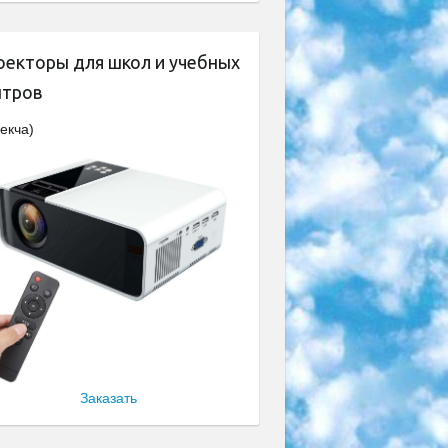
оекторы для школ и учебных
нтров
екча)
Заказать