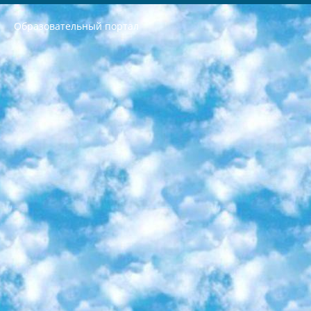
Образовательный портал
РЕСПУБЛИКА УЗБЕКИСТАН МИНИСТРЕРСТВО ДОШКОЛЬНОГО И ШКОЛЬНОГО ОБРАЗОВАНИЯ КОМАНДА в общеобразовательных учреждениях в 2023-2024 учебном году организация и проведение итоговой государственной аттестации обучающихся о Министра дошкольного и школьного образования Республики Узбекистан от 4 марта 2008 года (постановлением Минюста от 20 марта 2008 года № 1778 государственной регистрации) «Итоговое состояние учащихся общего среднего образования на основании положения об утверждении положения об аттестации общего среднего образования выпускной экзамен студентов в образовательных учреждениях в 2023-2024 учебном году В целях организации и прохождения аттестации приказываю: 1. Следующее: перечень предметов, по которым будет проводиться итоговая государственная аттестация и экзамен формы перевода согласно приложению 1; сертификаты международного образца, оценивающие уровень владения иностранными языками перечень согласно приложению 2; 2. Педагогический при специализированных образовательных учреждениях. научно-практический центр квалификации и международной оценки (Д.Давидова) 2024 г. До 25 марта: задания по предметам, по которым будет проводиться итоговая аттестация разработка и утверждение технических условий; итоговая аттестация на основании разработанного предметного задания разработка вопросов по предметам (устно и письменно), экзамен передача; общеобразовательные средние школы и специальные учебные заведения учащиеся выпускных классов школ и интернатов в агентской системе подготовка базы данных экзаменационных материалов и критериев оценки; перевод базы экзаменационных материалов на все языки обучения подать в Республиканский образовательный центр для изготовления; варианты экзаменов на основе разработанных контрольных материалов пусть будут поставлены задачи формирования. 3. Республиканский образовательный центр (Ш.Худайкулов) до 5 апреля 2024 года. до: база данных предоставленных экзаменационных материалов на все языки обучения перевод и экспертиза; для слепых, слабовидящих, глухих, слабослышащих и умственно отсталых детей учащиеся выпускных классов специализированных школ и школ-интернатов база данных экзаменационных материалов на всех преподаваемых языках подготовка критериев оценки; специализированные школы для умственно отсталых детей и технологии для учащихся выпускных классов школ-интернатов разработка соответствующих рекомендаций и критериев проведения ЕГЭ по естествознанию давать задания. 4. Педагогический при специализированных образовательных учреждениях. Научно-практический центр навыков и международной оценки (Д.Давидова), Республика образовательный центр (Худайкулов Ш.) итоговый государственный аттестационный экзамен ориентирован на творческое и логическое мышление при подготовке базы материалов учитывать введение заданий. 5. Следует отметить, что: сертификат государственного образца о знании общеобразовательного предмета и как минимум национальный уровень B1 по предметам на иностранных языках, указанным в Приложении 2. или международно признанный сертификат эквивалентного уровня студенты, изучающие определенный предмет, освобождаются от экзамена; по соответствующим предметам запланирована итоговая государственная аттестация за день до дня, путем жеребьевки Рабочей группой (в письменной форме по предметам, проводимым в форме) из числа сформированных вариантов выбрано 2 варианта; 2 выбранных варианта экзамена анонсированы на официальном сайте министерства и все выпускники по всей стране на основе этих вариантов проводит итоговую государственную аттестацию. 6. Государственное образование учащихся средних общеобразовательных учреждений. знания в соответствии с квалификационными требованиями, которые необходимо приобрести на основании стандартов итоговый (выпускной) контроль для 9 и 11 классов в целях тестирования Экзамены (далее – экзамены) состоят из предметов, перечисленных в приложении 1. будет сделано. 7. Экзамены пройдут с 26 мая по 15 июня 2024 г. (кроме науки физического воспитания). 8. Физическая для учащихся 9 классов общесредних образовательных учреждений. Экзамены по предмету «Образование, квалификация медицина» 1-6 мая 2024 года. сотрудники перевести под присмотр (с отклонениями в физическом или умственном развитии) специализированная школа для детей, школы-интернаты и со сколиозом школы-интернаты санаторного типа для больных детей исключены). 9. Он был слепым, слабовидящим и имел нарушения опорно-двигательного аппарата. экзамены в специализированных школах и интернатах для детей должны проводиться исходя из требований, предъявляемых к общеобразовательным учреждениям (физкультура кроме науки). 10. Специализированная школа для глухих и слабослышащих детей. и экзамены в интернатах и быть реализован в виде письменного теста по математике. 11. Специальность для умственно отсталых детей. Для 9 класса Родной язык и литературное письмо Государственный язык (язык обучения – узбекский). для неклассов) написано Математическое письмо Письменная/устная история Узбекистана Физическое воспитание практично Итоговый контроль Для 11 класса Написание родного языка и литературы (эссе) Математическое письмо Узбекский язык (обучение на узбекском языке) не посещающее общее среднее образование для учреждений)/Образовательное учреждение выбор письменный и устный Иностранный язык письменный/устный Письменная/устная история Узбекистана *По выбору студента:  Химия  Физика  Основы государственного права  География 10 бесплатных образовательных ресурсов - Мы составили подборку онлайн-проектов с интерактивными упражнениями, видеолекциями и статьями. Они помогут вам обрести новые и освежить старые знания бесплатно. 1. «ИНТУИТ» Старейшая образовательная площадка Рунета. Здесь вы найдёте сотни текстовых и видеокурсов на десятки различных тем — от программирования до психологии. Многие курсы подготовлены российскими университетами и крупными международными компаниями вроде Intel и Microsoft. Самостоятельное обучение бесплатное, но желающие могут оплатить услуги персональных наставников. 2. «Смартия» знакомит с актуальными профессиями и подсказывает, как им обучаться. Выбрав заинтересовавшую вас специальность — SMM-специалист, фотограф, веб-дизайнер или другую, — увидите список необходимых для неё умений. Чтобы вы могли освоить их самостоятельно, для каждого умения площадка отображает подборку ссылок на учебные материалы. Хотя «Смартия» ориентируется на русскоязычную аудиторию, часть контента всё же доступна только на английском. 3. «Лекторий Физтеха» Проект Московского физико-технического института (Физтеха). С его помощью вы можете смотреть онлайн серии лекций, записанные на видео в этом вузе. В числе доступных предметов — физика, биология, химия, информационные технологии и другие. К некоторым лекциям администрация ресурса прилагает готовые конспекты, которые можно скачивать в PDF-формате. 4. ITMOcourses Онлайн-площадка Санкт-Петербургского национального исследовательского университета информационных технологий, механики и оптики (ИТМО). Ресурс предоставляет свободный доступ к курсам, разработанным в этом вузе. Каталог материалов разбит на четыре категории: «Оптические системы и технологии», «Приборостроение и робототехника», «Информационные технологии» и «Биотехнологии». Курсы состоят из видеолекций, интерактивных демонстраций и заданий. 5. «КиберЛенинка» Электронная научная библиотека открытого доступа. Каталог площадки регулярно обрастает текстами статей из различных научных изданий. Сгруппированные по журналам и рубрикам публикации можно читать онлайн или скачивать целиком в PDF-формате. Проект нацелен на популяризацию науки за счёт открытого доступа к качественной информации. 6. «ПостНаука» На этом ресурсе публикуют подборки видеолекций, составленные экспертами из разных отраслей и объединённые общими темами. Среди них, к примеру, есть серии «Биоинформатика и геномика», «Культура средневековой Скандинавии» и Cinema Studies о теории кино. Каждая подборка лекций — логически связанная история, рассказанная экспертом от первого лица. Кроме того, на сайте появляются научно-образовательные статьи и тесты на разные темы. 7. «Newочём» Команда проекта «Newочём» отбирает самые интересные тексты из англоязычных СМИ и переводит те из них, за которые голосуют участники сообщества «ВКонтакте». По большей части это научно-популярные статьи. Редакторы придумывают лишь заголовки, в остальном содержание переводов соответствует оригиналам. Полные тексты можно читать прямо в социальной сети. 8. InternetUrok Онлайн-база материалов по основным дисциплинам школьной программы. Информация на сайте структурирована по классам, предметам и темам (урокам). Каждый урок состоит из видеолекций и конспектов. Есть также интерактивные тренажёры и тесты для закрепления пройденного материала. Даже если вы давно окончили школу, возможность повторить программу старших классов всегда может пригодиться. 9. Edutainme Ещё один ресурс об образовании. В отличие от Newtonew, как мне кажется, Edutainme больше ориентируется на представителей индустрии: педагогов, предпринимателей, разработчиков образовательных проектов. Но и любой, кто просто стремится к саморазвитию, найдёт на сайте много полезного и интересного для себя. Например, информацию о новых курсах и образовательных сервисах. 10. Newtonew Онлайн-медиа об образовании и обучении в широком смысле. Авторы Newtonew пишут об инструментах, заведениях, тактиках и стратегиях, которые помогают учить других и получать новые знания самостоятельно. На этой площадке вы найдёте новости, обзоры, аналитические мат