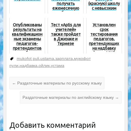
получать
(красную) школу
ежемесячную
с невысоким
надбавку из
уровнем
фонда
образования?
министра?
Опубликованы
Тест «Aptis для
Установлен
результаты на
учителей»
срок
квалификацион
также пройдет
тестирования
ные экзамены
в Джизаке и
педагогов,
педагогов-
Термезе
претендующих
претендентов
на надбавку
на надбавку за
фонда МНО
счет фонда
mukofot puli
,
ustama
,
зарплата
,
мукофот
МНО
пули
,
надбавка
,
ойлик
,
устама
←
Раздаточные материалы по русскому языку
Раздаточные материалы по английскому языку
→
Добавить комментарий