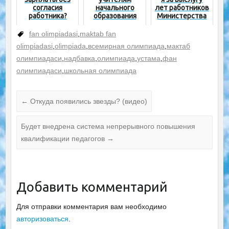
согласия
начального
лет работников
работника?
образования
Министерства
дошкольного и
школьного
fan olimpiadasi
,
maktab fan
образования
olimpiadasi
,
olimpiada
,
всемирная олимпиада
,
мактаб
олимпиадаси
,
надбавка
,
олимпиада
,
устама
,
фан
олимпиадаси
,
школьная олимпиада
←
Откуда появились звезды? (видео)
Будет внедрена система непрерывного повышения
квалификации педагогов
→
Добавить комментарий
Для отправки комментария вам необходимо
авторизоваться
.