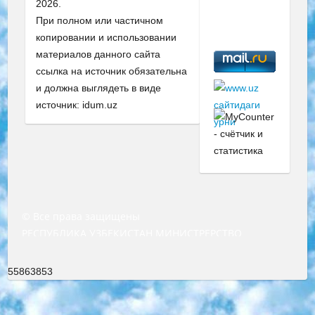
2026.
При полном или частичном
копировании и использовании
материалов данного сайта
ссылка на источник обязательна
и должна выглядеть в виде
источник: idum.uz
© Все права защищены
РЕСПУБЛИКА УЗБЕКИСТАН МИНИСТРЕРСТВО ДОШКОЛЬНОГО И ШКОЛЬНОГО ОБРАЗОВАНИЯ КОМАНДА в общеобразовательных учреждениях в 2023-2024 учебном году организация и проведение итоговой государственной аттестации обучающихся о Министра дошкольного и школьного образования Республики Узбекистан от 4 марта 2008 года (постановлением Минюста от 20 марта 2008 года № 1778 государственной регистрации) «Итоговое состояние учащихся общего среднего образования на основании положения об утверждении положения об аттестации общего среднего образования выпускной экзамен студентов в образовательных учреждениях в 2023-2024 учебном году В целях организации и прохождения аттестации приказываю: 1. Следующее: перечень предметов, по которым будет проводиться итоговая государственная аттестация и экзамен формы перевода согласно приложению 1; сертификаты международного образца, оценивающие уровень владения иностранными языками перечень согласно приложению 2; 2. Педагогический при специализированных образовательных учреждениях. научно-практический центр квалификации и международной оценки (Д.Давидова) 2024 г. До 25 марта: задания по предметам, по которым будет проводиться итоговая аттестация разработка и утверждение технических условий; итоговая аттестация на основании разработанного предметного задания разработка вопросов по предметам (устно и письменно), экзамен передача; общеобразовательные средние школы и специальные учебные заведения учащиеся выпускных классов школ и интернатов в агентской системе подготовка базы данных экзаменационных материалов и критериев оценки; перевод базы экзаменационных материалов на все языки обучения подать в Республиканский образовательный центр для изготовления; варианты экзаменов на основе разработанных контрольных материалов пусть будут поставлены задачи формирования. 3. Республиканский образовательный центр (Ш.Худайкулов) до 5 апреля 2024 года. до: база данных предоставленных экзаменационных материалов на все языки обучения перевод и экспертиза; для слепых, слабовидящих, глухих, слабослышащих и умственно отсталых детей учащиеся выпускных классов специализированных школ и школ-интернатов база данных экзаменационных материалов на всех преподаваемых языках подготовка критериев оценки; специализированные школы для умственно отсталых детей и технологии для учащихся выпускных классов школ-интернатов разработка соответствующих рекомендаций и критериев проведения ЕГЭ по естествознанию давать задания. 4. Педагогический при специализированных образовательных учреждениях. Научно-практический центр навыков и международной оценки (Д.Давидова), Республика образовательный центр (Худайкулов Ш.) итоговый государственный аттестационный экзамен ориентирован на творческое и логическое мышление при подготовке базы материалов учитывать введение заданий. 5. Следует отметить, что: сертификат государственного образца о знании общеобразовательного предмета и как минимум национальный уровень B1 по предметам на иностранных языках, указанным в Приложении 2. или международно признанный сертификат эквивалентного уровня студенты, изучающие определенный предмет, освобождаются от экзамена; по соответствующим предметам запланирована итоговая государственная аттестация за день до дня, путем жеребьевки Рабочей группой (в письменной форме по предметам, проводимым в форме) из числа сформированных вариантов выбрано 2 варианта; 2 выбранных варианта экзамена анонсированы на официальном сайте министерства и все выпускники по всей стране на основе этих вариантов проводит итоговую государственную аттестацию. 6. Государственное образование учащихся средних общеобразовательных учреждений. знания в соответствии с квалификационными требованиями, которые необходимо приобрести на основании стандартов итоговый (выпускной) контроль для 9 и 11 классов в целях тестирования Экзамены (далее – экзамены) состоят из предметов, перечисленных в приложении 1. будет сделано. 7. Экзамены пройдут с 26 мая по 15 июня 2024 г. (кроме науки физического воспитания). 8. Физическая для учащихся 9 классов общесредних образовательных учреждений. Экзамены по предмету «Образование, квалификация медицина» 1-6 мая 2024 года. сотрудники перевести под присмотр (с отклонениями в физическом или умственном развитии) специализированная школа для детей, школы-интернаты и со сколиозом школы-интернаты санаторного типа для больных детей исключены). 9. Он был слепым, слабовидящим и имел нарушения опорно-двигательного аппарата. экзамены в специализированных школах и интернатах для детей должны проводиться исходя из требований, предъявляемых к общеобразовательным учреждениям (физкультура кроме науки). 10. Специализированная школа для глухих и слабослышащих детей. и экзамены в интернатах и быть реализован в виде письменного теста по математике. 11. Специальность для умственно отсталых детей. Для 9 класса Родной язык и литературное письмо Государственный язык (язык обучения – узбекский). для неклассов) написано Математическое письмо Письменная/устная история Узбекистана Физическое воспитание практично Итоговый контроль Для 11 класса Написание родного языка и литературы (эссе) Математическое письмо Узбекский язык (обучение на узбекском языке) не посещающее общее среднее образование для учреждений)/Образовательное учреждение выбор письменный и устный Иностранный язык письменный/устный Письменная/устная история Узбекистана *По выбору студента:  Химия  Физика  Основы государственного права  География 10 бесплатных образовательных ресурсов - Мы составили подборку онлайн-проектов с интерактивными упражнениями, видеолекциями и статьями. Они помогут вам обрести новые и освежить старые знания бесплатно. 1. «ИНТУИТ» Старейшая образовательная площадка Рунета. Здесь вы найдёте сотни текстовых и видеокурсов на десятки различных тем — от программирования до психологии. Многие курсы подготовлены российскими университетами и крупными международными компаниями вроде Intel и Microsoft. Самостоятельное обучение бесплатное, но желающие могут оплатить услуги персональных наставников. 2. «Смартия» знакомит с актуальными профессиями и подсказывает, как им обучаться. Выбрав заинтересовавшую вас специальность — SMM-специалист, фотограф, веб-дизайнер или другую, — увидите список необходимых для неё умений. Чтобы вы могли освоить их самостоятельно, для каждого умения площадка отображает подборку ссылок на учебные материалы. Хотя «Смартия» ориентируется на русскоязычную аудиторию, часть контента всё же доступна только на английском. 3. «Лекторий Физтеха» Проект Московского физико-технического института (Физтеха). С его помощью вы можете смотреть онлайн серии лекций, записанные на видео в этом вузе. В числе доступных предметов — физика, биология, химия, информационные технологии и другие. К некоторым лекциям администрация ресурса прилагает готовые конспекты, которые можно скачивать в PDF-формате. 4. ITMOcourses Онлайн-площадка Санкт-Петербургского национального исследовательского университета информационных технологий, механики и оптики (ИТМО). Ресурс предоставляет свободный доступ к курсам, разработанным в этом вузе. Каталог материалов разбит на четыре категории: «Оптические системы и технологии», «Приборостроение и робототехника», «Информационные технологии» и «Биотехнологии». Курсы состоят из видеолекций, интерактивных демонстраций и заданий. 5. «КиберЛенинка» Электронная научная библиотека открытого доступа. Каталог площадки регулярно обрастает текстами статей из различных научных изданий. Сгруппированные по журналам и рубрикам публикации можно читать онлайн или скачивать целиком в PDF-формате. Проект нацелен на популяризацию науки за счёт открытого доступа к качественной информации. 6. «ПостНаука» На этом ресурсе публикуют подборки видеолекций, составленные экспертами из разных отраслей и объединённые общими темами. Среди них, к примеру, есть серии «Биоинформатика и геномика», «Культура средневековой Скандинавии» и Cinema Studies о теории кино. Каждая подборка лекций — логически связанная история, рассказанная экспертом от первого лица. Кроме того, на сайте появляются научно-образовательные статьи и тесты на разные темы. 7. «Newочём» Команда проекта «Newочём» отбирает самые интересные тексты из англоязычных СМИ и переводит те из них, за которые голосуют участники сообщества «ВКонтакте». По большей части это научно-популярные статьи. Редакторы придумывают лишь заголовки, в остальном содержание переводов соответствует оригиналам. Полные тексты можно читать прямо в социальной сети. 8. InternetUrok Онлайн-база материалов по основным дисциплинам школьной программы. Информация на сайте структурирована по классам, предметам и темам (урокам). Каждый урок состоит из видеолекций и конспектов. Есть также интерактивные тренажёры и тесты для закрепления пройденного материала. Даже если вы давно окончили школу, возможность повторить программу старших классов всегда может пригодиться. 9. Edutainme Ещё один ресурс об образовании. В отличие от Newtonew, как мне кажется, Edutainme больше ориентируется на представителей индустрии: педагогов, предпринимателей, разработчиков образовательных проектов. Но и любой, кто просто стремится к саморазвитию, найдёт на сайте много полезного и интересного для себя. Например, информацию о новых курсах и образовательных сервисах. 10. Newtonew Онлайн-медиа об образовании и обучении в широком смысле. Авторы Newtonew пишут об инструментах, заведениях, тактиках и стратегиях, которые помогают учить других и получать новые знания самостоятельно. На этой площадке вы найдёте новости, обзоры, аналитические мате
55863853