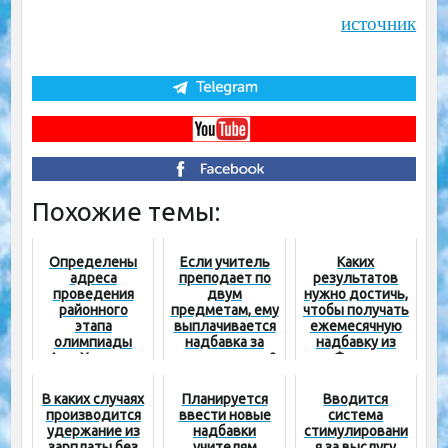
источник
Похожие темы:
Определены
Если учитель
Каких
адреса
преподает по
результатов
проведения
двум
нужно достичь,
районного
предметам, ему
чтобы получать
этапа
выплачивается
ежемесячную
олимпиады
надбавка за
надбавку из
Аль-Хорезми
один предмет?
Фонда
министра?
В каких случаях
Планируется
Вводится
производится
ввести новые
система
удержание из
надбавки
стимулировани
зарплаты без
учителям
я за выслугу