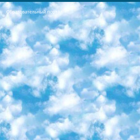
Образовательный портал
РЕСПУБЛИКА УЗБЕКИСТАН МИНИСТРЕРСТВО ДОШКОЛЬНОГО И ШКОЛЬНОГО ОБРАЗОВАНИЯ КОМАНДА в общеобразовательных учреждениях в 2023-2024 учебном году организация и проведение итоговой государственной аттестации обучающихся о Министра дошкольного и школьного образования Республики Узбекистан от 4 марта 2008 года (постановлением Минюста от 20 марта 2008 года № 1778 государственной регистрации) «Итоговое состояние учащихся общего среднего образования на основании положения об утверждении положения об аттестации общего среднего образования выпускной экзамен студентов в образовательных учреждениях в 2023-2024 учебном году В целях организации и прохождения аттестации приказываю: 1. Следующее: перечень предметов, по которым будет проводиться итоговая государственная аттестация и экзамен формы перевода согласно приложению 1; сертификаты международного образца, оценивающие уровень владения иностранными языками перечень согласно приложению 2; 2. Педагогический при специализированных образовательных учреждениях. научно-практический центр квалификации и международной оценки (Д.Давидова) 2024 г. До 25 марта: задания по предметам, по которым будет проводиться итоговая аттестация разработка и утверждение технических условий; итоговая аттестация на основании разработанного предметного задания разработка вопросов по предметам (устно и письменно), экзамен передача; общеобразовательные средние школы и специальные учебные заведения учащиеся выпускных классов школ и интернатов в агентской системе подготовка базы данных экзаменационных материалов и критериев оценки; перевод базы экзаменационных материалов на все языки обучения подать в Республиканский образовательный центр для изготовления; варианты экзаменов на основе разработанных контрольных материалов пусть будут поставлены задачи формирования. 3. Республиканский образовательный центр (Ш.Худайкулов) до 5 апреля 2024 года. до: база данных предоставленных экзаменационных материалов на все языки обучения перевод и экспертиза; для слепых, слабовидящих, глухих, слабослышащих и умственно отсталых детей учащиеся выпускных классов специализированных школ и школ-интернатов база данных экзаменационных материалов на всех преподаваемых языках подготовка критериев оценки; специализированные школы для умственно отсталых детей и технологии для учащихся выпускных классов школ-интернатов разработка соответствующих рекомендаций и критериев проведения ЕГЭ по естествознанию давать задания. 4. Педагогический при специализированных образовательных учреждениях. Научно-практический центр навыков и международной оценки (Д.Давидова), Республика образовательный центр (Худайкулов Ш.) итоговый государственный аттестационный экзамен ориентирован на творческое и логическое мышление при подготовке базы материалов учитывать введение заданий. 5. Следует отметить, что: сертификат государственного образца о знании общеобразовательного предмета и как минимум национальный уровень B1 по предметам на иностранных языках, указанным в Приложении 2. или международно признанный сертификат эквивалентного уровня студенты, изучающие определенный предмет, освобождаются от экзамена; по соответствующим предметам запланирована итоговая государственная аттестация за день до дня, путем жеребьевки Рабочей группой (в письменной форме по предметам, проводимым в форме) из числа сформированных вариантов выбрано 2 варианта; 2 выбранных варианта экзамена анонсированы на официальном сайте министерства и все выпускники по всей стране на основе этих вариантов проводит итоговую государственную аттестацию. 6. Государственное образование учащихся средних общеобразовательных учреждений. знания в соответствии с квалификационными требованиями, которые необходимо приобрести на основании стандартов итоговый (выпускной) контроль для 9 и 11 классов в целях тестирования Экзамены (далее – экзамены) состоят из предметов, перечисленных в приложении 1. будет сделано. 7. Экзамены пройдут с 26 мая по 15 июня 2024 г. (кроме науки физического воспитания). 8. Физическая для учащихся 9 классов общесредних образовательных учреждений. Экзамены по предмету «Образование, квалификация медицина» 1-6 мая 2024 года. сотрудники перевести под присмотр (с отклонениями в физическом или умственном развитии) специализированная школа для детей, школы-интернаты и со сколиозом школы-интернаты санаторного типа для больных детей исключены). 9. Он был слепым, слабовидящим и имел нарушения опорно-двигательного аппарата. экзамены в специализированных школах и интернатах для детей должны проводиться исходя из требований, предъявляемых к общеобразовательным учреждениям (физкультура кроме науки). 10. Специализированная школа для глухих и слабослышащих детей. и экзамены в интернатах и быть реализован в виде письменного теста по математике. 11. Специальность для умственно отсталых детей. Для 9 класса Родной язык и литературное письмо Государственный язык (язык обучения – узбекский). для неклассов) написано Математическое письмо Письменная/устная история Узбекистана Физическое воспитание практично Итоговый контроль Для 11 класса Написание родного языка и литературы (эссе) Математическое письмо Узбекский язык (обучение на узбекском языке) не посещающее общее среднее образование для учреждений)/Образовательное учреждение выбор письменный и устный Иностранный язык письменный/устный Письменная/устная история Узбекистана *По выбору студента:  Химия  Физика  Основы государственного права  География 10 бесплатных образовательных ресурсов - Мы составили подборку онлайн-проектов с интерактивными упражнениями, видеолекциями и статьями. Они помогут вам обрести новые и освежить старые знания бесплатно. 1. «ИНТУИТ» Старейшая образовательная площадка Рунета. Здесь вы найдёте сотни текстовых и видеокурсов на десятки различных тем — от программирования до психологии. Многие курсы подготовлены российскими университетами и крупными международными компаниями вроде Intel и Microsoft. Самостоятельное обучение бесплатное, но желающие могут оплатить услуги персональных наставников. 2. «Смартия» знакомит с актуальными профессиями и подсказывает, как им обучаться. Выбрав заинтересовавшую вас специальность — SMM-специалист, фотограф, веб-дизайнер или другую, — увидите список необходимых для неё умений. Чтобы вы могли освоить их самостоятельно, для каждого умения площадка отображает подборку ссылок на учебные материалы. Хотя «Смартия» ориентируется на русскоязычную аудиторию, часть контента всё же доступна только на английском. 3. «Лекторий Физтеха» Проект Московского физико-технического института (Физтеха). С его помощью вы можете смотреть онлайн серии лекций, записанные на видео в этом вузе. В числе доступных предметов — физика, биология, химия, информационные технологии и другие. К некоторым лекциям администрация ресурса прилагает готовые конспекты, которые можно скачивать в PDF-формате. 4. ITMOcourses Онлайн-площадка Санкт-Петербургского национального исследовательского университета информационных технологий, механики и оптики (ИТМО). Ресурс предоставляет свободный доступ к курсам, разработанным в этом вузе. Каталог материалов разбит на четыре категории: «Оптические системы и технологии», «Приборостроение и робототехника», «Информационные технологии» и «Биотехнологии». Курсы состоят из видеолекций, интерактивных демонстраций и заданий. 5. «КиберЛенинка» Электронная научная библиотека открытого доступа. Каталог площадки регулярно обрастает текстами статей из различных научных изданий. Сгруппированные по журналам и рубрикам публикации можно читать онлайн или скачивать целиком в PDF-формате. Проект нацелен на популяризацию науки за счёт открытого доступа к качественной информации. 6. «ПостНаука» На этом ресурсе публикуют подборки видеолекций, составленные экспертами из разных отраслей и объединённые общими темами. Среди них, к примеру, есть серии «Биоинформатика и геномика», «Культура средневековой Скандинавии» и Cinema Studies о теории кино. Каждая подборка лекций — логически связанная история, рассказанная экспертом от первого лица. Кроме того, на сайте появляются научно-образовательные статьи и тесты на разные темы. 7. «Newочём» Команда проекта «Newочём» отбирает самые интересные тексты из англоязычных СМИ и переводит те из них, за которые голосуют участники сообщества «ВКонтакте». По большей части это научно-популярные статьи. Редакторы придумывают лишь заголовки, в остальном содержание переводов соответствует оригиналам. Полные тексты можно читать прямо в социальной сети. 8. InternetUrok Онлайн-база материалов по основным дисциплинам школьной программы. Информация на сайте структурирована по классам, предметам и темам (урокам). Каждый урок состоит из видеолекций и конспектов. Есть также интерактивные тренажёры и тесты для закрепления пройденного материала. Даже если вы давно окончили школу, возможность повторить программу старших классов всегда может пригодиться. 9. Edutainme Ещё один ресурс об образовании. В отличие от Newtonew, как мне кажется, Edutainme больше ориентируется на представителей индустрии: педагогов, предпринимателей, разработчиков образовательных проектов. Но и любой, кто просто стремится к саморазвитию, найдёт на сайте много полезного и интересного для себя. Например, информацию о новых курсах и образовательных сервисах. 10. Newtonew Онлайн-медиа об образовании и обучении в широком смысле. Авторы Newtonew пишут об инструментах, заведениях, тактиках и стратегиях, которые помогают учить других и получать новые знания самостоятельно. На этой площадке вы найдёте новости, обзоры, аналитические мат