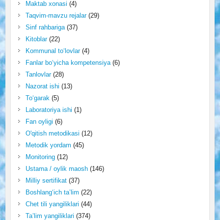
Maktab xonasi
(4)
Taqvim-mavzu rejalar
(29)
Sinf rahbariga
(37)
Kitoblar
(22)
Kommunal to‘lovlar
(4)
Fanlar bo‘yicha kompetensiya
(6)
Tanlovlar
(28)
Nazorat ishi
(13)
To‘garak
(5)
Laboratoriya ishi
(1)
Fan oyligi
(6)
O'qitish metodikasi
(12)
Metodik yordam
(45)
Monitoring
(12)
Ustama / oylik maosh
(146)
Milliy sertifikat
(37)
Boshlang‘ich ta’lim
(22)
Chet tili yangiliklari
(44)
Ta’lim yangiliklari
(374)