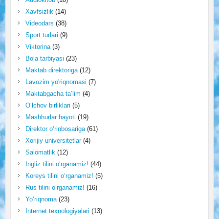
Xavfsizlik
(14)
Videodars
(38)
Sport turlari
(9)
Viktorina
(3)
Bola tarbiyasi
(23)
Maktab direktoriga
(12)
Lavozim yo'riqnomasi
(7)
Maktabgacha ta’lim
(4)
O‘lchov birliklari
(5)
Mashhurlar hayoti
(19)
Direktor o‘rinbosariga
(61)
Xorijiy universitetlar
(4)
Salomatlik
(12)
Ingliz tilini o‘rganamiz!
(44)
Koreys tilini o‘rganamiz!
(5)
Rus tilini o‘rganamiz!
(16)
Yo‘riqnoma
(23)
Internet texnologiyalari
(13)