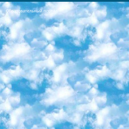
Образовательный портал
РЕСПУБЛИКА УЗБЕКИСТАН МИНИСТРЕРСТВО ДОШКОЛЬНОГО И ШКОЛЬНОГО ОБРАЗОВАНИЯ КОМАНДА в общеобразовательных учреждениях в 2023-2024 учебном году организация и проведение итоговой государственной аттестации обучающихся о Министра дошкольного и школьного образования Республики Узбекистан от 4 марта 2008 года (постановлением Минюста от 20 марта 2008 года № 1778 государственной регистрации) «Итоговое состояние учащихся общего среднего образования на основании положения об утверждении положения об аттестации общего среднего образования выпускной экзамен студентов в образовательных учреждениях в 2023-2024 учебном году В целях организации и прохождения аттестации приказываю: 1. Следующее: перечень предметов, по которым будет проводиться итоговая государственная аттестация и экзамен формы перевода согласно приложению 1; сертификаты международного образца, оценивающие уровень владения иностранными языками перечень согласно приложению 2; 2. Педагогический при специализированных образовательных учреждениях. научно-практический центр квалификации и международной оценки (Д.Давидова) 2024 г. До 25 марта: задания по предметам, по которым будет проводиться итоговая аттестация разработка и утверждение технических условий; итоговая аттестация на основании разработанного предметного задания разработка вопросов по предметам (устно и письменно), экзамен передача; общеобразовательные средние школы и специальные учебные заведения учащиеся выпускных классов школ и интернатов в агентской системе подготовка базы данных экзаменационных материалов и критериев оценки; перевод базы экзаменационных материалов на все языки обучения подать в Республиканский образовательный центр для изготовления; варианты экзаменов на основе разработанных контрольных материалов пусть будут поставлены задачи формирования. 3. Республиканский образовательный центр (Ш.Худайкулов) до 5 апреля 2024 года. до: база данных предоставленных экзаменационных материалов на все языки обучения перевод и экспертиза; для слепых, слабовидящих, глухих, слабослышащих и умственно отсталых детей учащиеся выпускных классов специализированных школ и школ-интернатов база данных экзаменационных материалов на всех преподаваемых языках подготовка критериев оценки; специализированные школы для умственно отсталых детей и технологии для учащихся выпускных классов школ-интернатов разработка соответствующих рекомендаций и критериев проведения ЕГЭ по естествознанию давать задания. 4. Педагогический при специализированных образовательных учреждениях. Научно-практический центр навыков и международной оценки (Д.Давидова), Республика образовательный центр (Худайкулов Ш.) итоговый государственный аттестационный экзамен ориентирован на творческое и логическое мышление при подготовке базы материалов учитывать введение заданий. 5. Следует отметить, что: сертификат государственного образца о знании общеобразовательного предмета и как минимум национальный уровень B1 по предметам на иностранных языках, указанным в Приложении 2. или международно признанный сертификат эквивалентного уровня студенты, изучающие определенный предмет, освобождаются от экзамена; по соответствующим предметам запланирована итоговая государственная аттестация за день до дня, путем жеребьевки Рабочей группой (в письменной форме по предметам, проводимым в форме) из числа сформированных вариантов выбрано 2 варианта; 2 выбранных варианта экзамена анонсированы на официальном сайте министерства и все выпускники по всей стране на основе этих вариантов проводит итоговую государственную аттестацию. 6. Государственное образование учащихся средних общеобразовательных учреждений. знания в соответствии с квалификационными требованиями, которые необходимо приобрести на основании стандартов итоговый (выпускной) контроль для 9 и 11 классов в целях тестирования Экзамены (далее – экзамены) состоят из предметов, перечисленных в приложении 1. будет сделано. 7. Экзамены пройдут с 26 мая по 15 июня 2024 г. (кроме науки физического воспитания). 8. Физическая для учащихся 9 классов общесредних образовательных учреждений. Экзамены по предмету «Образование, квалификация медицина» 1-6 мая 2024 года. сотрудники перевести под присмотр (с отклонениями в физическом или умственном развитии) специализированная школа для детей, школы-интернаты и со сколиозом школы-интернаты санаторного типа для больных детей исключены). 9. Он был слепым, слабовидящим и имел нарушения опорно-двигательного аппарата. экзамены в специализированных школах и интернатах для детей должны проводиться исходя из требований, предъявляемых к общеобразовательным учреждениям (физкультура кроме науки). 10. Специализированная школа для глухих и слабослышащих детей. и экзамены в интернатах и быть реализован в виде письменного теста по математике. 11. Специальность для умственно отсталых детей. Для 9 класса Родной язык и литературное письмо Государственный язык (язык обучения – узбекский). для неклассов) написано Математическое письмо Письменная/устная история Узбекистана Физическое воспитание практично Итоговый контроль Для 11 класса Написание родного языка и литературы (эссе) Математическое письмо Узбекский язык (обучение на узбекском языке) не посещающее общее среднее образование для учреждений)/Образовательное учреждение выбор письменный и устный Иностранный язык письменный/устный Письменная/устная история Узбекистана *По выбору студента:  Химия  Физика  Основы государственного права  География 10 бесплатных образовательных ресурсов - Мы составили подборку онлайн-проектов с интерактивными упражнениями, видеолекциями и статьями. Они помогут вам обрести новые и освежить старые знания бесплатно. 1. «ИНТУИТ» Старейшая образовательная площадка Рунета. Здесь вы найдёте сотни текстовых и видеокурсов на десятки различных тем — от программирования до психологии. Многие курсы подготовлены российскими университетами и крупными международными компаниями вроде Intel и Microsoft. Самостоятельное обучение бесплатное, но желающие могут оплатить услуги персональных наставников. 2. «Смартия» знакомит с актуальными профессиями и подсказывает, как им обучаться. Выбрав заинтересовавшую вас специальность — SMM-специалист, фотограф, веб-дизайнер или другую, — увидите список необходимых для неё умений. Чтобы вы могли освоить их самостоятельно, для каждого умения площадка отображает подборку ссылок на учебные материалы. Хотя «Смартия» ориентируется на русскоязычную аудиторию, часть контента всё же доступна только на английском. 3. «Лекторий Физтеха» Проект Московского физико-технического института (Физтеха). С его помощью вы можете смотреть онлайн серии лекций, записанные на видео в этом вузе. В числе доступных предметов — физика, биология, химия, информационные технологии и другие. К некоторым лекциям администрация ресурса прилагает готовые конспекты, которые можно скачивать в PDF-формате. 4. ITMOcourses Онлайн-площадка Санкт-Петербургского национального исследовательского университета информационных технологий, механики и оптики (ИТМО). Ресурс предоставляет свободный доступ к курсам, разработанным в этом вузе. Каталог материалов разбит на четыре категории: «Оптические системы и технологии», «Приборостроение и робототехника», «Информационные технологии» и «Биотехнологии». Курсы состоят из видеолекций, интерактивных демонстраций и заданий. 5. «КиберЛенинка» Электронная научная библиотека открытого доступа. Каталог площадки регулярно обрастает текстами статей из различных научных изданий. Сгруппированные по журналам и рубрикам публикации можно читать онлайн или скачивать целиком в PDF-формате. Проект нацелен на популяризацию науки за счёт открытого доступа к качественной информации. 6. «ПостНаука» На этом ресурсе публикуют подборки видеолекций, составленные экспертами из разных отраслей и объединённые общими темами. Среди них, к примеру, есть серии «Биоинформатика и геномика», «Культура средневековой Скандинавии» и Cinema Studies о теории кино. Каждая подборка лекций — логически связанная история, рассказанная экспертом от первого лица. Кроме того, на сайте появляются научно-образовательные статьи и тесты на разные темы. 7. «Newочём» Команда проекта «Newочём» отбирает самые интересные тексты из англоязычных СМИ и переводит те из них, за которые голосуют участники сообщества «ВКонтакте». По большей части это научно-популярные статьи. Редакторы придумывают лишь заголовки, в остальном содержание переводов соответствует оригиналам. Полные тексты можно читать прямо в социальной сети. 8. InternetUrok Онлайн-база материалов по основным дисциплинам школьной программы. Информация на сайте структурирована по классам, предметам и темам (урокам). Каждый урок состоит из видеолекций и конспектов. Есть также интерактивные тренажёры и тесты для закрепления пройденного материала. Даже если вы давно окончили школу, возможность повторить программу старших классов всегда может пригодиться. 9. Edutainme Ещё один ресурс об образовании. В отличие от Newtonew, как мне кажется, Edutainme больше ориентируется на представителей индустрии: педагогов, предпринимателей, разработчиков образовательных проектов. Но и любой, кто просто стремится к саморазвитию, найдёт на сайте много полезного и интересного для себя. Например, информацию о новых курсах и образовательных сервисах. 10. Newtonew Онлайн-медиа об образовании и обучении в широком смысле. Авторы Newtonew пишут об инструментах, заведениях, тактиках и стратегиях, которые помогают учить других и получать новые знания самостоятельно. На этой площадке вы найдёте новости, обзоры, аналитические мат