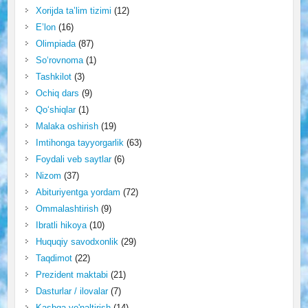
Xorijda ta’lim tizimi
(12)
E’lon
(16)
Olimpiada
(87)
So‘rovnoma
(1)
Tashkilot
(3)
Ochiq dars
(9)
Qo‘shiqlar
(1)
Malaka oshirish
(19)
Imtihonga tayyorgarlik
(63)
Foydali veb saytlar
(6)
Nizom
(37)
Abituriyentga yordam
(72)
Ommalashtirish
(9)
Ibratli hikoya
(10)
Huquqiy savodxonlik
(29)
Taqdimot
(22)
Prezident maktabi
(21)
Dasturlar / ilovalar
(7)
Kasbga yo'naltirish
(14)