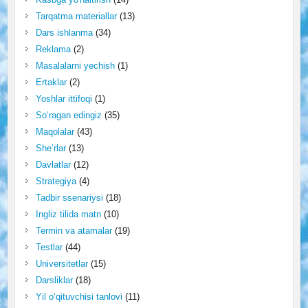
Tarqatma materiallar
(13)
Dars ishlanma
(34)
Reklama
(2)
Masalalarni yechish
(1)
Ertaklar
(2)
Yoshlar ittifoqi
(1)
So‘ragan edingiz
(35)
Maqolalar
(43)
She’rlar
(13)
Davlatlar
(12)
Strategiya
(4)
Tadbir ssenariysi
(18)
Ingliz tilida matn
(10)
Termin va atamalar
(19)
Testlar
(44)
Universitetlar
(15)
Darsliklar
(18)
Yil o‘qituvchisi tanlovi
(11)