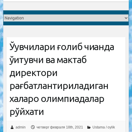
Ўқувчилари ғолиб чиққанда
ўқитувчи ва мактаб
директори
рағбатлантириладиган
халқаро олимпиадалар
рўйхати
admin
четверг февраля 18th, 2021
Ustama / oylik