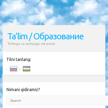
Ta’lim / Образование
Ta’limga va tarbiyaga oid portal
Tilni tanlang:
Nimani qidiramiz?
Search