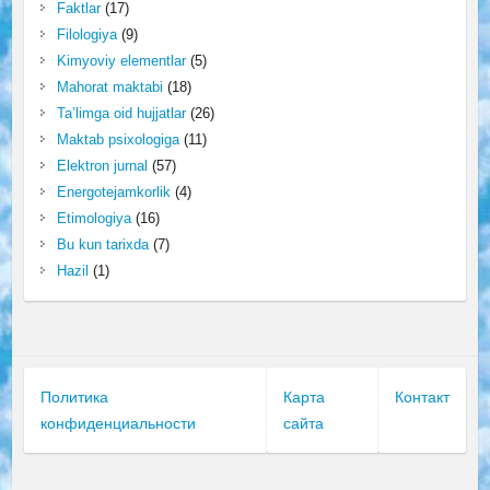
Faktlar
(17)
Filologiya
(9)
Kimyoviy elementlar
(5)
Mahorat maktabi
(18)
Ta’limga oid hujjatlar
(26)
Maktab psixologiga
(11)
Elektron jurnal
(57)
Energotejamkorlik
(4)
Etimologiya
(16)
Bu kun tarixda
(7)
Hazil
(1)
Политика
Карта
Контакт
конфиденциальности
сайта