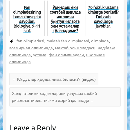
Fan
Ўриндош ёки
70 foizlik ustama
olimpiadasining
соатбай шаклда
kimlarga beriladi?
tuman bosqichi
ишловчи
Dolzarb
savollari.
ўқитувчиларга
savollarga
Biologiya. 9-11
ҳам устамалар
javoblar.
sinf.
тўланадими?
fan olimpiadasi
,
maktab fan olimpiadasi
,
olimpiada
,
всемирная олимпиада
,
мактаб олимпиадаси
,
надбавка
,
олимпиада
,
устама
,
фан олимпиадаси
,
школьная
олимпиада
←
Юлдузлар ҳақида нима биласиз? (видео)
Халқ таълими ходимларини узлуксиз касбий
ривожлантириш тизими жорий қилинади
→
Leave a Reply