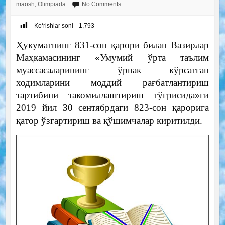
maosh
,
Olimpiada
No Comments
Ko‘rishlar soni
1,793
Ҳукуматнинг 831-сон қарори билан Вазирлар
Маҳкамасининг «Умумий ўрта таълим
муассасаларининг ўрнак кўрсатган
ходимларини моддий рағбатлантириш
тартибини такомиллаштириш тўғрисида»ги
2019 йил 30 сентябрдаги 823-сон қарорига
қатор ўзгартириш ва қўшимчалар киритилди.