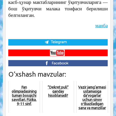
касб-ҳунар мактабларининг ўқитувчиларига —
бош ўқитувчи малака тоифаси берилиши
белгиланган.
манба
O‘xshash mavzular:
Fan
“Dekret puli”
Vazir jamg‘armasi
olimpiadasining
qanday
ustamasiga
tuman bosqichi
hisoblanadi?
da’vogarlar
savollari. Fizika.
uchun sinov
9-11 sinf.
oʻtkaziladigan
sana va manzillar