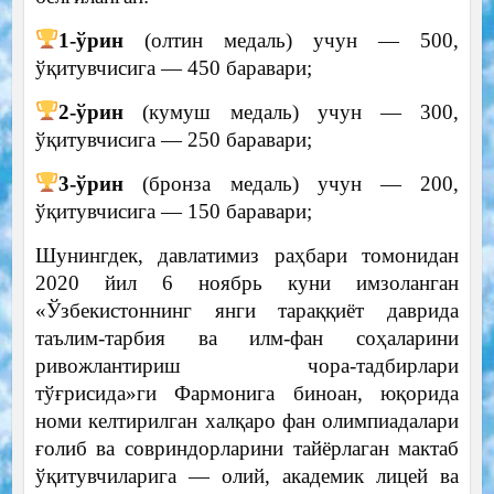
1-ўрин
(олтин медаль) учун — 500,
ўқитувчисига — 450 баравари;
2-ўрин
(кумуш медаль) учун — 300,
ўқитувчисига — 250 баравари;
3-ўрин
(бронза медаль) учун — 200,
ўқитувчисига — 150 баравари;
Шунингдек, давлатимиз раҳбари томонидан
2020 йил 6 ноябрь куни имзоланган
«Ўзбекистоннинг янги тараққиёт даврида
таълим-тарбия ва илм-фан соҳаларини
ривожлантириш чора-тадбирлари
тўғрисида»ги Фармонига биноан, юқорида
номи келтирилган халқаро фан олимпиадалари
ғолиб ва совриндорларини тайёрлаган мактаб
ўқитувчиларига — олий, академик лицей ва