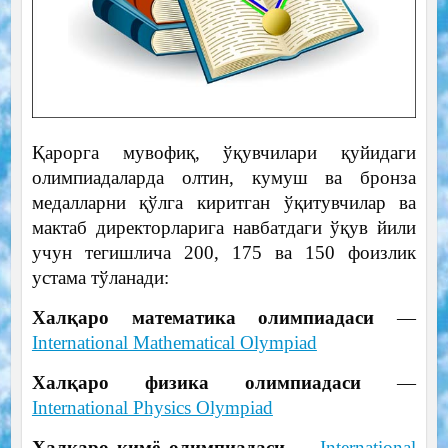
Қарорга мувофиқ, ўқувчилари қуйидаги
олимпиадаларда олтин, кумуш ва бронза
медалларни қўлга киритган ўқитувчилар ва
мактаб директорларига навбатдаги ўқув йили
учун тегишлича 200, 175 ва 150 фоизлик
устама тўланади:
Халқаро математика олимпиадаси
—
International Mathematical Olympiad
Халқаро физика олимпиадаси
—
International Physics Olympiad
Халқаро кимё олимпиадаси
—
International