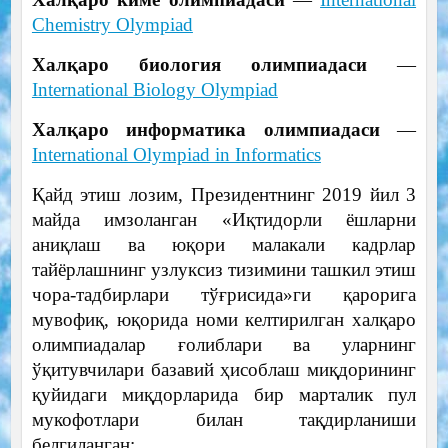
Chemistry Olympiad
Халқаро биология олимпиадаси
—
International Biology Olympiad
Халқаро информатика олимпиадаси
—
International Olympiad in Informatics
Қайд этиш лозим, Президентнинг 2019 йил 3
майда имзоланган «Иқтидорли ёшларни
аниқлаш ва юқори малакали кадрлар
тайёрлашнинг узлуксиз тизимини ташкил этиш
чора-тадбирлари тўғрисида»ги қарорига
мувофиқ, юқорида номи келтирилган халқаро
олимпиадалар ғолиблари ва уларнинг
ўқитувчилари базавий ҳисоблаш миқдорининг
қуйидаги миқдорларида бир марталик пул
мукофотлари билан тақдирланиши
белгиланган: