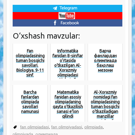
O‘xshash mavzular:
Fan
Informatika
Барча
olimpiadasining
fanidan 8-sinflar
фанлардан
tuman bosqichi
o‘rtasida
олимпиада
savollari.
o‘tkazilgan Al-
баҳолаш
Biologiya. 9-11
Xorazmiy
мезони
sinf.
olimpiadasi
natijalari e’lon
qilindi...
Barcha
Matematika
Al-Xorazmiy
fanlardan
fanidan asosiy
nomidagi fan
olimpiada
olimpiadaning
olimpiadasining
savollari
qayta o‘tkazilish
tuman bosqichi
namunasi
sanasi e’lon
o‘tkaziladigan
qilindi
manzillar
aniqlandi
fan olimpiadasi
,
fan olimpiyadasi
,
olimpiada
,
olimpiyada
,
олимпиада