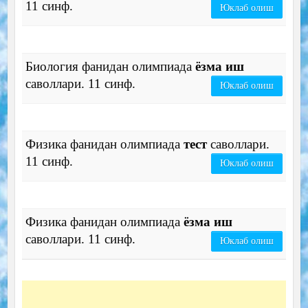
11 синф.
Юклаб олиш
Биология фанидан олимпиада
ёзма иш
саволлари. 11 синф.
Юклаб олиш
Физика фанидан олимпиада
тест
саволлари.
11 синф.
Юклаб олиш
Физика фанидан олимпиада
ёзма иш
саволлари. 11 синф.
Юклаб олиш