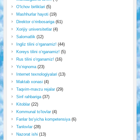
O‘lchov birliklari
(5)
Mashhurlar hayoti
(19)
Direktor o‘rinbosariga
(61)
Xorijiy universitetlar
(4)
Salomatlik
(12)
Ingliz tilini o‘rganamiz!
(44)
Koreys tilini o‘rganamiz!
(5)
Rus tilini o‘rganamiz!
(16)
Yo‘riqnoma
(23)
Internet texnologiyalari
(13)
Maktab xonasi
(4)
Taqvim-mavzu rejalar
(29)
Sinf rahbariga
(37)
Kitoblar
(22)
Kommunal to‘lovlar
(4)
Fanlar bo‘yicha kompetensiya
(6)
Tanlovlar
(28)
Nazorat ishi
(13)