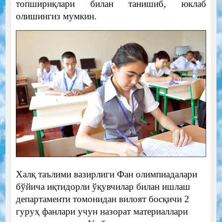
топшириқлари билан танишиб, юклаб
олишингиз мумкин.
Халқ таълими вазирлиги Фан олимпиадалари
бўйича иқтидорли ўқувчилар билан ишлаш
департаменти томонидан вилоят босқичи 2
гуруҳ фанлари учун назорат материаллари