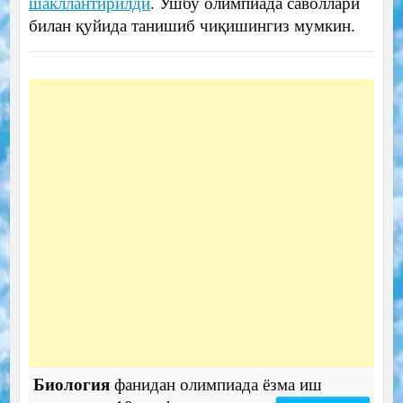
шакллантирилди
. Ушбу олимпиада саволлари
билан қуйида танишиб чиқишингиз мумкин.
Биология
фанидан олимпиада ёзма иш