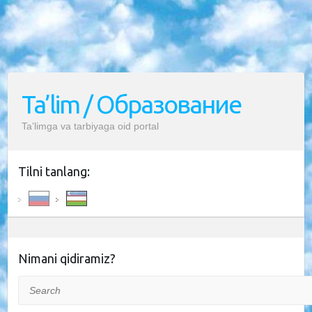
Ta’lim / Образование
Ta’limga va tarbiyaga oid portal
Tilni tanlang:
Nimani qidiramiz?
Search