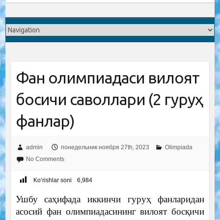
Фан олимпиадаси вилоят
босқичи саволлари (2 гуруҳ
фанлар)
admin
понедельник ноября 27th, 2023
Olimpiada
No Comments
Ko‘rishlar soni
6,984
Ушбу саҳифада иккинчи гуруҳ фанларидан
асосий фан олимпиадасининг вилоят босқичи