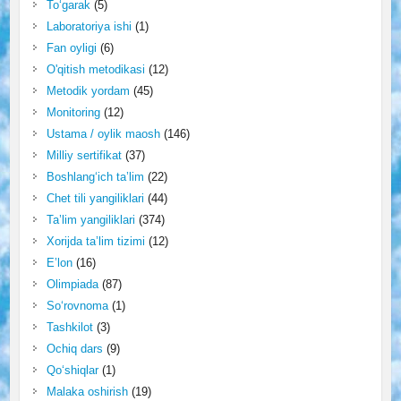
To‘garak
(5)
Laboratoriya ishi
(1)
Fan oyligi
(6)
O'qitish metodikasi
(12)
Metodik yordam
(45)
Monitoring
(12)
Ustama / oylik maosh
(146)
Milliy sertifikat
(37)
Boshlang‘ich ta’lim
(22)
Chet tili yangiliklari
(44)
Ta’lim yangiliklari
(374)
Xorijda ta’lim tizimi
(12)
E’lon
(16)
Olimpiada
(87)
So‘rovnoma
(1)
Tashkilot
(3)
Ochiq dars
(9)
Qo‘shiqlar
(1)
Malaka oshirish
(19)