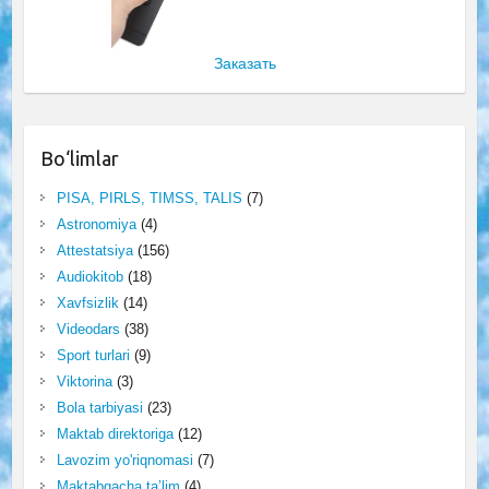
Заказать
Bo‘limlar
PISA, PIRLS, TIMSS, TALIS
(7)
Astronomiya
(4)
Attestatsiya
(156)
Audiokitob
(18)
Xavfsizlik
(14)
Videodars
(38)
Sport turlari
(9)
Viktorina
(3)
Bola tarbiyasi
(23)
Maktab direktoriga
(12)
Lavozim yo'riqnomasi
(7)
Maktabgacha ta’lim
(4)