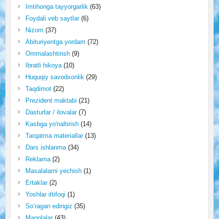
Imtihonga tayyorgarlik
(63)
Foydali veb saytlar
(6)
Nizom
(37)
Abituriyentga yordam
(72)
Ommalashtirish
(9)
Ibratli hikoya
(10)
Huquqiy savodxonlik
(29)
Taqdimot
(22)
Prezident maktabi
(21)
Dasturlar / ilovalar
(7)
Kasbga yo'naltirish
(14)
Tarqatma materiallar
(13)
Dars ishlanma
(34)
Reklama
(2)
Masalalarni yechish
(1)
Ertaklar
(2)
Yoshlar ittifoqi
(1)
So‘ragan edingiz
(35)
Maqolalar
(43)