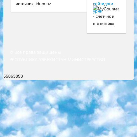
источник: idum.uz
© Все права защищены
РЕСПУБЛИКА УЗБЕКИСТАН МИНИСТРЕРСТВО ДОШКОЛЬНОГО И ШКОЛЬНОГО ОБРАЗОВАНИЯ КОМАНДА в общеобразовательных учреждениях в 2023-2024 учебном году организация и проведение итоговой государственной аттестации обучающихся о Министра дошкольного и школьного образования Республики Узбекистан от 4 марта 2008 года (постановлением Минюста от 20 марта 2008 года № 1778 государственной регистрации) «Итоговое состояние учащихся общего среднего образования на основании положения об утверждении положения об аттестации общего среднего образования выпускной экзамен студентов в образовательных учреждениях в 2023-2024 учебном году В целях организации и прохождения аттестации приказываю: 1. Следующее: перечень предметов, по которым будет проводиться итоговая государственная аттестация и экзамен формы перевода согласно приложению 1; сертификаты международного образца, оценивающие уровень владения иностранными языками перечень согласно приложению 2; 2. Педагогический при специализированных образовательных учреждениях. научно-практический центр квалификации и международной оценки (Д.Давидова) 2024 г. До 25 марта: задания по предметам, по которым будет проводиться итоговая аттестация разработка и утверждение технических условий; итоговая аттестация на основании разработанного предметного задания разработка вопросов по предметам (устно и письменно), экзамен передача; общеобразовательные средние школы и специальные учебные заведения учащиеся выпускных классов школ и интернатов в агентской системе подготовка базы данных экзаменационных материалов и критериев оценки; перевод базы экзаменационных материалов на все языки обучения подать в Республиканский образовательный центр для изготовления; варианты экзаменов на основе разработанных контрольных материалов пусть будут поставлены задачи формирования. 3. Республиканский образовательный центр (Ш.Худайкулов) до 5 апреля 2024 года. до: база данных предоставленных экзаменационных материалов на все языки обучения перевод и экспертиза; для слепых, слабовидящих, глухих, слабослышащих и умственно отсталых детей учащиеся выпускных классов специализированных школ и школ-интернатов база данных экзаменационных материалов на всех преподаваемых языках подготовка критериев оценки; специализированные школы для умственно отсталых детей и технологии для учащихся выпускных классов школ-интернатов разработка соответствующих рекомендаций и критериев проведения ЕГЭ по естествознанию давать задания. 4. Педагогический при специализированных образовательных учреждениях. Научно-практический центр навыков и международной оценки (Д.Давидова), Республика образовательный центр (Худайкулов Ш.) итоговый государственный аттестационный экзамен ориентирован на творческое и логическое мышление при подготовке базы материалов учитывать введение заданий. 5. Следует отметить, что: сертификат государственного образца о знании общеобразовательного предмета и как минимум национальный уровень B1 по предметам на иностранных языках, указанным в Приложении 2. или международно признанный сертификат эквивалентного уровня студенты, изучающие определенный предмет, освобождаются от экзамена; по соответствующим предметам запланирована итоговая государственная аттестация за день до дня, путем жеребьевки Рабочей группой (в письменной форме по предметам, проводимым в форме) из числа сформированных вариантов выбрано 2 варианта; 2 выбранных варианта экзамена анонсированы на официальном сайте министерства и все выпускники по всей стране на основе этих вариантов проводит итоговую государственную аттестацию. 6. Государственное образование учащихся средних общеобразовательных учреждений. знания в соответствии с квалификационными требованиями, которые необходимо приобрести на основании стандартов итоговый (выпускной) контроль для 9 и 11 классов в целях тестирования Экзамены (далее – экзамены) состоят из предметов, перечисленных в приложении 1. будет сделано. 7. Экзамены пройдут с 26 мая по 15 июня 2024 г. (кроме науки физического воспитания). 8. Физическая для учащихся 9 классов общесредних образовательных учреждений. Экзамены по предмету «Образование, квалификация медицина» 1-6 мая 2024 года. сотрудники перевести под присмотр (с отклонениями в физическом или умственном развитии) специализированная школа для детей, школы-интернаты и со сколиозом школы-интернаты санаторного типа для больных детей исключены). 9. Он был слепым, слабовидящим и имел нарушения опорно-двигательного аппарата. экзамены в специализированных школах и интернатах для детей должны проводиться исходя из требований, предъявляемых к общеобразовательным учреждениям (физкультура кроме науки). 10. Специализированная школа для глухих и слабослышащих детей. и экзамены в интернатах и быть реализован в виде письменного теста по математике. 11. Специальность для умственно отсталых детей. Для 9 класса Родной язык и литературное письмо Государственный язык (язык обучения – узбекский). для неклассов) написано Математическое письмо Письменная/устная история Узбекистана Физическое воспитание практично Итоговый контроль Для 11 класса Написание родного языка и литературы (эссе) Математическое письмо Узбекский язык (обучение на узбекском языке) не посещающее общее среднее образование для учреждений)/Образовательное учреждение выбор письменный и устный Иностранный язык письменный/устный Письменная/устная история Узбекистана *По выбору студента:  Химия  Физика  Основы государственного права  География 10 бесплатных образовательных ресурсов - Мы составили подборку онлайн-проектов с интерактивными упражнениями, видеолекциями и статьями. Они помогут вам обрести новые и освежить старые знания бесплатно. 1. «ИНТУИТ» Старейшая образовательная площадка Рунета. Здесь вы найдёте сотни текстовых и видеокурсов на десятки различных тем — от программирования до психологии. Многие курсы подготовлены российскими университетами и крупными международными компаниями вроде Intel и Microsoft. Самостоятельное обучение бесплатное, но желающие могут оплатить услуги персональных наставников. 2. «Смартия» знакомит с актуальными профессиями и подсказывает, как им обучаться. Выбрав заинтересовавшую вас специальность — SMM-специалист, фотограф, веб-дизайнер или другую, — увидите список необходимых для неё умений. Чтобы вы могли освоить их самостоятельно, для каждого умения площадка отображает подборку ссылок на учебные материалы. Хотя «Смартия» ориентируется на русскоязычную аудиторию, часть контента всё же доступна только на английском. 3. «Лекторий Физтеха» Проект Московского физико-технического института (Физтеха). С его помощью вы можете смотреть онлайн серии лекций, записанные на видео в этом вузе. В числе доступных предметов — физика, биология, химия, информационные технологии и другие. К некоторым лекциям администрация ресурса прилагает готовые конспекты, которые можно скачивать в PDF-формате. 4. ITMOcourses Онлайн-площадка Санкт-Петербургского национального исследовательского университета информационных технологий, механики и оптики (ИТМО). Ресурс предоставляет свободный доступ к курсам, разработанным в этом вузе. Каталог материалов разбит на четыре категории: «Оптические системы и технологии», «Приборостроение и робототехника», «Информационные технологии» и «Биотехнологии». Курсы состоят из видеолекций, интерактивных демонстраций и заданий. 5. «КиберЛенинка» Электронная научная библиотека открытого доступа. Каталог площадки регулярно обрастает текстами статей из различных научных изданий. Сгруппированные по журналам и рубрикам публикации можно читать онлайн или скачивать целиком в PDF-формате. Проект нацелен на популяризацию науки за счёт открытого доступа к качественной информации. 6. «ПостНаука» На этом ресурсе публикуют подборки видеолекций, составленные экспертами из разных отраслей и объединённые общими темами. Среди них, к примеру, есть серии «Биоинформатика и геномика», «Культура средневековой Скандинавии» и Cinema Studies о теории кино. Каждая подборка лекций — логически связанная история, рассказанная экспертом от первого лица. Кроме того, на сайте появляются научно-образовательные статьи и тесты на разные темы. 7. «Newочём» Команда проекта «Newочём» отбирает самые интересные тексты из англоязычных СМИ и переводит те из них, за которые голосуют участники сообщества «ВКонтакте». По большей части это научно-популярные статьи. Редакторы придумывают лишь заголовки, в остальном содержание переводов соответствует оригиналам. Полные тексты можно читать прямо в социальной сети. 8. InternetUrok Онлайн-база материалов по основным дисциплинам школьной программы. Информация на сайте структурирована по классам, предметам и темам (урокам). Каждый урок состоит из видеолекций и конспектов. Есть также интерактивные тренажёры и тесты для закрепления пройденного материала. Даже если вы давно окончили школу, возможность повторить программу старших классов всегда может пригодиться. 9. Edutainme Ещё один ресурс об образовании. В отличие от Newtonew, как мне кажется, Edutainme больше ориентируется на представителей индустрии: педагогов, предпринимателей, разработчиков образовательных проектов. Но и любой, кто просто стремится к саморазвитию, найдёт на сайте много полезного и интересного для себя. Например, информацию о новых курсах и образовательных сервисах. 10. Newtonew Онлайн-медиа об образовании и обучении в широком смысле. Авторы Newtonew пишут об инструментах, заведениях, тактиках и стратегиях, которые помогают учить других и получать новые знания самостоятельно. На этой площадке вы найдёте новости, обзоры, аналитические мате
55863853