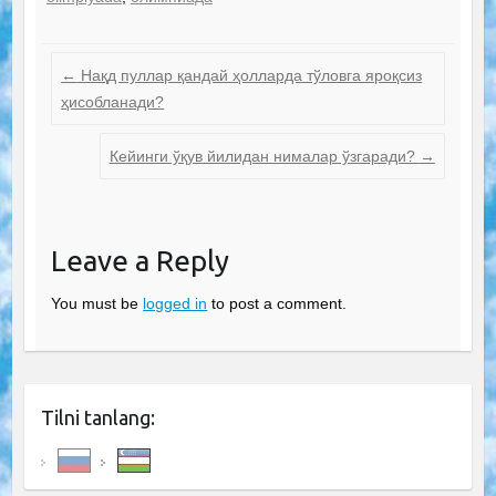
←
Нақд пуллар қандай ҳолларда тўловга яроқсиз
ҳисобланади?
Кейинги ўқув йилидан нималар ўзгаради?
→
Leave a Reply
You must be
logged in
to post a comment.
Tilni tanlang: