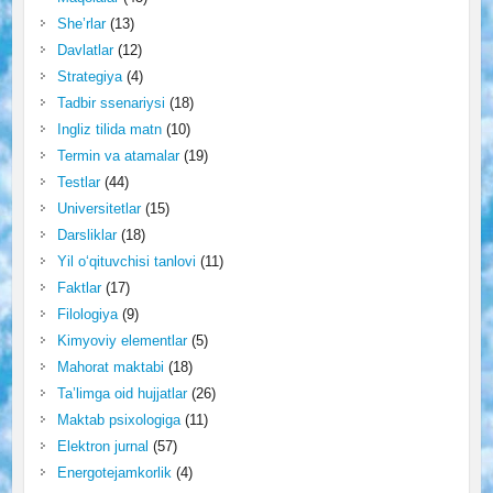
She’rlar
(13)
Davlatlar
(12)
Strategiya
(4)
Tadbir ssenariysi
(18)
Ingliz tilida matn
(10)
Termin va atamalar
(19)
Testlar
(44)
Universitetlar
(15)
Darsliklar
(18)
Yil o‘qituvchisi tanlovi
(11)
Faktlar
(17)
Filologiya
(9)
Kimyoviy elementlar
(5)
Mahorat maktabi
(18)
Ta’limga oid hujjatlar
(26)
Maktab psixologiga
(11)
Elektron jurnal
(57)
Energotejamkorlik
(4)