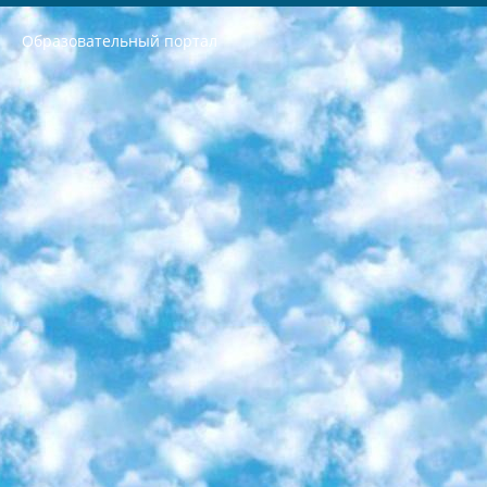
Образовательный портал
РЕСПУБЛИКА УЗБЕКИСТАН МИНИСТРЕРСТВО ДОШКОЛЬНОГО И ШКОЛЬНОГО ОБРАЗОВАНИЯ КОМАНДА в общеобразовательных учреждениях в 2023-2024 учебном году организация и проведение итоговой государственной аттестации обучающихся о Министра дошкольного и школьного образования Республики Узбекистан от 4 марта 2008 года (постановлением Минюста от 20 марта 2008 года № 1778 государственной регистрации) «Итоговое состояние учащихся общего среднего образования на основании положения об утверждении положения об аттестации общего среднего образования выпускной экзамен студентов в образовательных учреждениях в 2023-2024 учебном году В целях организации и прохождения аттестации приказываю: 1. Следующее: перечень предметов, по которым будет проводиться итоговая государственная аттестация и экзамен формы перевода согласно приложению 1; сертификаты международного образца, оценивающие уровень владения иностранными языками перечень согласно приложению 2; 2. Педагогический при специализированных образовательных учреждениях. научно-практический центр квалификации и международной оценки (Д.Давидова) 2024 г. До 25 марта: задания по предметам, по которым будет проводиться итоговая аттестация разработка и утверждение технических условий; итоговая аттестация на основании разработанного предметного задания разработка вопросов по предметам (устно и письменно), экзамен передача; общеобразовательные средние школы и специальные учебные заведения учащиеся выпускных классов школ и интернатов в агентской системе подготовка базы данных экзаменационных материалов и критериев оценки; перевод базы экзаменационных материалов на все языки обучения подать в Республиканский образовательный центр для изготовления; варианты экзаменов на основе разработанных контрольных материалов пусть будут поставлены задачи формирования. 3. Республиканский образовательный центр (Ш.Худайкулов) до 5 апреля 2024 года. до: база данных предоставленных экзаменационных материалов на все языки обучения перевод и экспертиза; для слепых, слабовидящих, глухих, слабослышащих и умственно отсталых детей учащиеся выпускных классов специализированных школ и школ-интернатов база данных экзаменационных материалов на всех преподаваемых языках подготовка критериев оценки; специализированные школы для умственно отсталых детей и технологии для учащихся выпускных классов школ-интернатов разработка соответствующих рекомендаций и критериев проведения ЕГЭ по естествознанию давать задания. 4. Педагогический при специализированных образовательных учреждениях. Научно-практический центр навыков и международной оценки (Д.Давидова), Республика образовательный центр (Худайкулов Ш.) итоговый государственный аттестационный экзамен ориентирован на творческое и логическое мышление при подготовке базы материалов учитывать введение заданий. 5. Следует отметить, что: сертификат государственного образца о знании общеобразовательного предмета и как минимум национальный уровень B1 по предметам на иностранных языках, указанным в Приложении 2. или международно признанный сертификат эквивалентного уровня студенты, изучающие определенный предмет, освобождаются от экзамена; по соответствующим предметам запланирована итоговая государственная аттестация за день до дня, путем жеребьевки Рабочей группой (в письменной форме по предметам, проводимым в форме) из числа сформированных вариантов выбрано 2 варианта; 2 выбранных варианта экзамена анонсированы на официальном сайте министерства и все выпускники по всей стране на основе этих вариантов проводит итоговую государственную аттестацию. 6. Государственное образование учащихся средних общеобразовательных учреждений. знания в соответствии с квалификационными требованиями, которые необходимо приобрести на основании стандартов итоговый (выпускной) контроль для 9 и 11 классов в целях тестирования Экзамены (далее – экзамены) состоят из предметов, перечисленных в приложении 1. будет сделано. 7. Экзамены пройдут с 26 мая по 15 июня 2024 г. (кроме науки физического воспитания). 8. Физическая для учащихся 9 классов общесредних образовательных учреждений. Экзамены по предмету «Образование, квалификация медицина» 1-6 мая 2024 года. сотрудники перевести под присмотр (с отклонениями в физическом или умственном развитии) специализированная школа для детей, школы-интернаты и со сколиозом школы-интернаты санаторного типа для больных детей исключены). 9. Он был слепым, слабовидящим и имел нарушения опорно-двигательного аппарата. экзамены в специализированных школах и интернатах для детей должны проводиться исходя из требований, предъявляемых к общеобразовательным учреждениям (физкультура кроме науки). 10. Специализированная школа для глухих и слабослышащих детей. и экзамены в интернатах и быть реализован в виде письменного теста по математике. 11. Специальность для умственно отсталых детей. Для 9 класса Родной язык и литературное письмо Государственный язык (язык обучения – узбекский). для неклассов) написано Математическое письмо Письменная/устная история Узбекистана Физическое воспитание практично Итоговый контроль Для 11 класса Написание родного языка и литературы (эссе) Математическое письмо Узбекский язык (обучение на узбекском языке) не посещающее общее среднее образование для учреждений)/Образовательное учреждение выбор письменный и устный Иностранный язык письменный/устный Письменная/устная история Узбекистана *По выбору студента:  Химия  Физика  Основы государственного права  География 10 бесплатных образовательных ресурсов - Мы составили подборку онлайн-проектов с интерактивными упражнениями, видеолекциями и статьями. Они помогут вам обрести новые и освежить старые знания бесплатно. 1. «ИНТУИТ» Старейшая образовательная площадка Рунета. Здесь вы найдёте сотни текстовых и видеокурсов на десятки различных тем — от программирования до психологии. Многие курсы подготовлены российскими университетами и крупными международными компаниями вроде Intel и Microsoft. Самостоятельное обучение бесплатное, но желающие могут оплатить услуги персональных наставников. 2. «Смартия» знакомит с актуальными профессиями и подсказывает, как им обучаться. Выбрав заинтересовавшую вас специальность — SMM-специалист, фотограф, веб-дизайнер или другую, — увидите список необходимых для неё умений. Чтобы вы могли освоить их самостоятельно, для каждого умения площадка отображает подборку ссылок на учебные материалы. Хотя «Смартия» ориентируется на русскоязычную аудиторию, часть контента всё же доступна только на английском. 3. «Лекторий Физтеха» Проект Московского физико-технического института (Физтеха). С его помощью вы можете смотреть онлайн серии лекций, записанные на видео в этом вузе. В числе доступных предметов — физика, биология, химия, информационные технологии и другие. К некоторым лекциям администрация ресурса прилагает готовые конспекты, которые можно скачивать в PDF-формате. 4. ITMOcourses Онлайн-площадка Санкт-Петербургского национального исследовательского университета информационных технологий, механики и оптики (ИТМО). Ресурс предоставляет свободный доступ к курсам, разработанным в этом вузе. Каталог материалов разбит на четыре категории: «Оптические системы и технологии», «Приборостроение и робототехника», «Информационные технологии» и «Биотехнологии». Курсы состоят из видеолекций, интерактивных демонстраций и заданий. 5. «КиберЛенинка» Электронная научная библиотека открытого доступа. Каталог площадки регулярно обрастает текстами статей из различных научных изданий. Сгруппированные по журналам и рубрикам публикации можно читать онлайн или скачивать целиком в PDF-формате. Проект нацелен на популяризацию науки за счёт открытого доступа к качественной информации. 6. «ПостНаука» На этом ресурсе публикуют подборки видеолекций, составленные экспертами из разных отраслей и объединённые общими темами. Среди них, к примеру, есть серии «Биоинформатика и геномика», «Культура средневековой Скандинавии» и Cinema Studies о теории кино. Каждая подборка лекций — логически связанная история, рассказанная экспертом от первого лица. Кроме того, на сайте появляются научно-образовательные статьи и тесты на разные темы. 7. «Newочём» Команда проекта «Newочём» отбирает самые интересные тексты из англоязычных СМИ и переводит те из них, за которые голосуют участники сообщества «ВКонтакте». По большей части это научно-популярные статьи. Редакторы придумывают лишь заголовки, в остальном содержание переводов соответствует оригиналам. Полные тексты можно читать прямо в социальной сети. 8. InternetUrok Онлайн-база материалов по основным дисциплинам школьной программы. Информация на сайте структурирована по классам, предметам и темам (урокам). Каждый урок состоит из видеолекций и конспектов. Есть также интерактивные тренажёры и тесты для закрепления пройденного материала. Даже если вы давно окончили школу, возможность повторить программу старших классов всегда может пригодиться. 9. Edutainme Ещё один ресурс об образовании. В отличие от Newtonew, как мне кажется, Edutainme больше ориентируется на представителей индустрии: педагогов, предпринимателей, разработчиков образовательных проектов. Но и любой, кто просто стремится к саморазвитию, найдёт на сайте много полезного и интересного для себя. Например, информацию о новых курсах и образовательных сервисах. 10. Newtonew Онлайн-медиа об образовании и обучении в широком смысле. Авторы Newtonew пишут об инструментах, заведениях, тактиках и стратегиях, которые помогают учить других и получать новые знания самостоятельно. На этой площадке вы найдёте новости, обзоры, аналитические мат