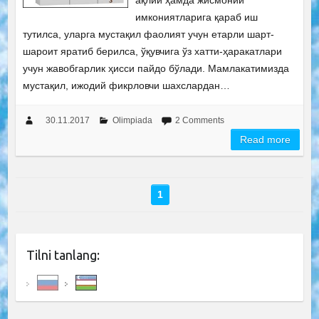
ақлий ҳамда жисмоний
имкониятларига қараб иш
тутилса, уларга мустақил фаолият учун етарли шарт-
шароит яратиб берилса, ўқувчига ўз хатти-ҳаракатлари
учун жавобгарлик ҳисси пайдо бўлади. Мамлакатимизда
мустақил, ижодий фикрловчи шахслардан…
30.11.2017
Olimpiada
2 Comments
Read more
1
Tilni tanlang: