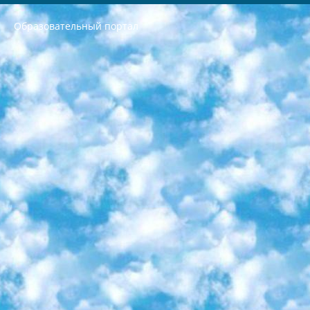
Образовательный портал
РЕСПУБЛИКА УЗБЕКИСТАН МИНИСТРЕРСТВО ДОШКОЛЬНОГО И ШКОЛЬНОГО ОБРАЗОВАНИЯ КОМАНДА в общеобразовательных учреждениях в 2023-2024 учебном году организация и проведение итоговой государственной аттестации обучающихся о Министра дошкольного и школьного образования Республики Узбекистан от 4 марта 2008 года (постановлением Минюста от 20 марта 2008 года № 1778 государственной регистрации) «Итоговое состояние учащихся общего среднего образования на основании положения об утверждении положения об аттестации общего среднего образования выпускной экзамен студентов в образовательных учреждениях в 2023-2024 учебном году В целях организации и прохождения аттестации приказываю: 1. Следующее: перечень предметов, по которым будет проводиться итоговая государственная аттестация и экзамен формы перевода согласно приложению 1; сертификаты международного образца, оценивающие уровень владения иностранными языками перечень согласно приложению 2; 2. Педагогический при специализированных образовательных учреждениях. научно-практический центр квалификации и международной оценки (Д.Давидова) 2024 г. До 25 марта: задания по предметам, по которым будет проводиться итоговая аттестация разработка и утверждение технических условий; итоговая аттестация на основании разработанного предметного задания разработка вопросов по предметам (устно и письменно), экзамен передача; общеобразовательные средние школы и специальные учебные заведения учащиеся выпускных классов школ и интернатов в агентской системе подготовка базы данных экзаменационных материалов и критериев оценки; перевод базы экзаменационных материалов на все языки обучения подать в Республиканский образовательный центр для изготовления; варианты экзаменов на основе разработанных контрольных материалов пусть будут поставлены задачи формирования. 3. Республиканский образовательный центр (Ш.Худайкулов) до 5 апреля 2024 года. до: база данных предоставленных экзаменационных материалов на все языки обучения перевод и экспертиза; для слепых, слабовидящих, глухих, слабослышащих и умственно отсталых детей учащиеся выпускных классов специализированных школ и школ-интернатов база данных экзаменационных материалов на всех преподаваемых языках подготовка критериев оценки; специализированные школы для умственно отсталых детей и технологии для учащихся выпускных классов школ-интернатов разработка соответствующих рекомендаций и критериев проведения ЕГЭ по естествознанию давать задания. 4. Педагогический при специализированных образовательных учреждениях. Научно-практический центр навыков и международной оценки (Д.Давидова), Республика образовательный центр (Худайкулов Ш.) итоговый государственный аттестационный экзамен ориентирован на творческое и логическое мышление при подготовке базы материалов учитывать введение заданий. 5. Следует отметить, что: сертификат государственного образца о знании общеобразовательного предмета и как минимум национальный уровень B1 по предметам на иностранных языках, указанным в Приложении 2. или международно признанный сертификат эквивалентного уровня студенты, изучающие определенный предмет, освобождаются от экзамена; по соответствующим предметам запланирована итоговая государственная аттестация за день до дня, путем жеребьевки Рабочей группой (в письменной форме по предметам, проводимым в форме) из числа сформированных вариантов выбрано 2 варианта; 2 выбранных варианта экзамена анонсированы на официальном сайте министерства и все выпускники по всей стране на основе этих вариантов проводит итоговую государственную аттестацию. 6. Государственное образование учащихся средних общеобразовательных учреждений. знания в соответствии с квалификационными требованиями, которые необходимо приобрести на основании стандартов итоговый (выпускной) контроль для 9 и 11 классов в целях тестирования Экзамены (далее – экзамены) состоят из предметов, перечисленных в приложении 1. будет сделано. 7. Экзамены пройдут с 26 мая по 15 июня 2024 г. (кроме науки физического воспитания). 8. Физическая для учащихся 9 классов общесредних образовательных учреждений. Экзамены по предмету «Образование, квалификация медицина» 1-6 мая 2024 года. сотрудники перевести под присмотр (с отклонениями в физическом или умственном развитии) специализированная школа для детей, школы-интернаты и со сколиозом школы-интернаты санаторного типа для больных детей исключены). 9. Он был слепым, слабовидящим и имел нарушения опорно-двигательного аппарата. экзамены в специализированных школах и интернатах для детей должны проводиться исходя из требований, предъявляемых к общеобразовательным учреждениям (физкультура кроме науки). 10. Специализированная школа для глухих и слабослышащих детей. и экзамены в интернатах и быть реализован в виде письменного теста по математике. 11. Специальность для умственно отсталых детей. Для 9 класса Родной язык и литературное письмо Государственный язык (язык обучения – узбекский). для неклассов) написано Математическое письмо Письменная/устная история Узбекистана Физическое воспитание практично Итоговый контроль Для 11 класса Написание родного языка и литературы (эссе) Математическое письмо Узбекский язык (обучение на узбекском языке) не посещающее общее среднее образование для учреждений)/Образовательное учреждение выбор письменный и устный Иностранный язык письменный/устный Письменная/устная история Узбекистана *По выбору студента:  Химия  Физика  Основы государственного права  География 10 бесплатных образовательных ресурсов - Мы составили подборку онлайн-проектов с интерактивными упражнениями, видеолекциями и статьями. Они помогут вам обрести новые и освежить старые знания бесплатно. 1. «ИНТУИТ» Старейшая образовательная площадка Рунета. Здесь вы найдёте сотни текстовых и видеокурсов на десятки различных тем — от программирования до психологии. Многие курсы подготовлены российскими университетами и крупными международными компаниями вроде Intel и Microsoft. Самостоятельное обучение бесплатное, но желающие могут оплатить услуги персональных наставников. 2. «Смартия» знакомит с актуальными профессиями и подсказывает, как им обучаться. Выбрав заинтересовавшую вас специальность — SMM-специалист, фотограф, веб-дизайнер или другую, — увидите список необходимых для неё умений. Чтобы вы могли освоить их самостоятельно, для каждого умения площадка отображает подборку ссылок на учебные материалы. Хотя «Смартия» ориентируется на русскоязычную аудиторию, часть контента всё же доступна только на английском. 3. «Лекторий Физтеха» Проект Московского физико-технического института (Физтеха). С его помощью вы можете смотреть онлайн серии лекций, записанные на видео в этом вузе. В числе доступных предметов — физика, биология, химия, информационные технологии и другие. К некоторым лекциям администрация ресурса прилагает готовые конспекты, которые можно скачивать в PDF-формате. 4. ITMOcourses Онлайн-площадка Санкт-Петербургского национального исследовательского университета информационных технологий, механики и оптики (ИТМО). Ресурс предоставляет свободный доступ к курсам, разработанным в этом вузе. Каталог материалов разбит на четыре категории: «Оптические системы и технологии», «Приборостроение и робототехника», «Информационные технологии» и «Биотехнологии». Курсы состоят из видеолекций, интерактивных демонстраций и заданий. 5. «КиберЛенинка» Электронная научная библиотека открытого доступа. Каталог площадки регулярно обрастает текстами статей из различных научных изданий. Сгруппированные по журналам и рубрикам публикации можно читать онлайн или скачивать целиком в PDF-формате. Проект нацелен на популяризацию науки за счёт открытого доступа к качественной информации. 6. «ПостНаука» На этом ресурсе публикуют подборки видеолекций, составленные экспертами из разных отраслей и объединённые общими темами. Среди них, к примеру, есть серии «Биоинформатика и геномика», «Культура средневековой Скандинавии» и Cinema Studies о теории кино. Каждая подборка лекций — логически связанная история, рассказанная экспертом от первого лица. Кроме того, на сайте появляются научно-образовательные статьи и тесты на разные темы. 7. «Newочём» Команда проекта «Newочём» отбирает самые интересные тексты из англоязычных СМИ и переводит те из них, за которые голосуют участники сообщества «ВКонтакте». По большей части это научно-популярные статьи. Редакторы придумывают лишь заголовки, в остальном содержание переводов соответствует оригиналам. Полные тексты можно читать прямо в социальной сети. 8. InternetUrok Онлайн-база материалов по основным дисциплинам школьной программы. Информация на сайте структурирована по классам, предметам и темам (урокам). Каждый урок состоит из видеолекций и конспектов. Есть также интерактивные тренажёры и тесты для закрепления пройденного материала. Даже если вы давно окончили школу, возможность повторить программу старших классов всегда может пригодиться. 9. Edutainme Ещё один ресурс об образовании. В отличие от Newtonew, как мне кажется, Edutainme больше ориентируется на представителей индустрии: педагогов, предпринимателей, разработчиков образовательных проектов. Но и любой, кто просто стремится к саморазвитию, найдёт на сайте много полезного и интересного для себя. Например, информацию о новых курсах и образовательных сервисах. 10. Newtonew Онлайн-медиа об образовании и обучении в широком смысле. Авторы Newtonew пишут об инструментах, заведениях, тактиках и стратегиях, которые помогают учить других и получать новые знания самостоятельно. На этой площадке вы найдёте новости, обзоры, аналитические мат