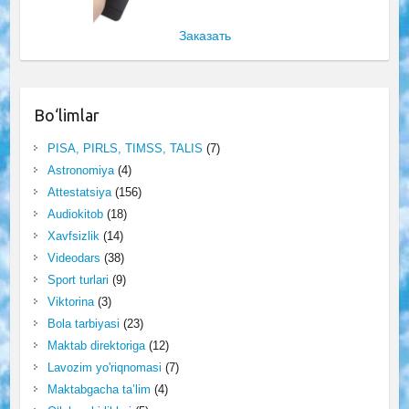
Заказать
Bo‘limlar
PISA, PIRLS, TIMSS, TALIS
(7)
Astronomiya
(4)
Attestatsiya
(156)
Audiokitob
(18)
Xavfsizlik
(14)
Videodars
(38)
Sport turlari
(9)
Viktorina
(3)
Bola tarbiyasi
(23)
Maktab direktoriga
(12)
Lavozim yo'riqnomasi
(7)
Maktabgacha ta’lim
(4)