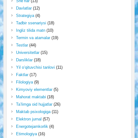
She’rlar
(13)
Davlatlar
(12)
Strategiya
(4)
Tadbir ssenariysi
(18)
Ingliz tilida matn
(10)
Termin va atamalar
(19)
Testlar
(44)
Universitetlar
(15)
Darsliklar
(18)
Yil o‘qituvchisi tanlovi
(11)
Faktlar
(17)
Filologiya
(9)
Kimyoviy elementlar
(5)
Mahorat maktabi
(18)
Ta’limga oid hujjatlar
(26)
Maktab psixologiga
(11)
Elektron jurnal
(57)
Energotejamkorlik
(4)
Etimologiya
(16)