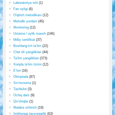
Laboratoriya ishi
(1)
Fan oyligi
(6)
O'qitish metodikasi
(12)
Metodik yordam
(45)
Monitoring
(12)
Ustama / oylik maosh
(146)
Milliy sertifikat
(37)
Boshlang‘ich ta’lim
(22)
Chet tili yangiliklari
(44)
Ta’lim yangiliklari
(373)
Xorijda ta’lim tizimi
(12)
E’lon
(16)
Olimpiada
(87)
So‘rovnoma
(1)
Tashkilot
(3)
Ochiq dars
(9)
Qo‘shiqlar
(1)
Malaka oshirish
(19)
Imtihonga tayyorgarlik
(63)