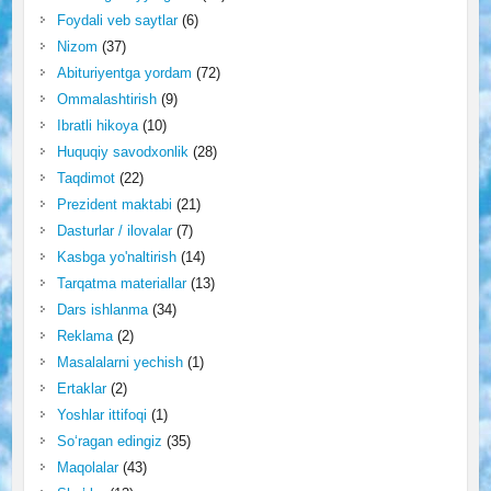
Foydali veb saytlar
(6)
Nizom
(37)
Abituriyentga yordam
(72)
Ommalashtirish
(9)
Ibratli hikoya
(10)
Huquqiy savodxonlik
(28)
Taqdimot
(22)
Prezident maktabi
(21)
Dasturlar / ilovalar
(7)
Kasbga yo'naltirish
(14)
Tarqatma materiallar
(13)
Dars ishlanma
(34)
Reklama
(2)
Masalalarni yechish
(1)
Ertaklar
(2)
Yoshlar ittifoqi
(1)
So‘ragan edingiz
(35)
Maqolalar
(43)