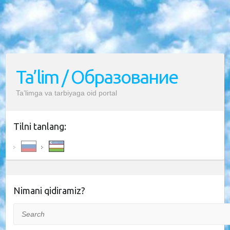
Ta’lim / Образование
Ta’limga va tarbiyaga oid portal
Tilni tanlang:
Nimani qidiramiz?
Search