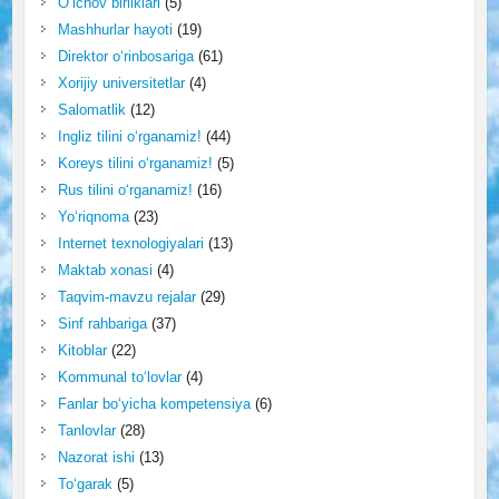
O‘lchov birliklari
(5)
Mashhurlar hayoti
(19)
Direktor o‘rinbosariga
(61)
Xorijiy universitetlar
(4)
Salomatlik
(12)
Ingliz tilini o‘rganamiz!
(44)
Koreys tilini o‘rganamiz!
(5)
Rus tilini o‘rganamiz!
(16)
Yo‘riqnoma
(23)
Internet texnologiyalari
(13)
Maktab xonasi
(4)
Taqvim-mavzu rejalar
(29)
Sinf rahbariga
(37)
Kitoblar
(22)
Kommunal to‘lovlar
(4)
Fanlar bo‘yicha kompetensiya
(6)
Tanlovlar
(28)
Nazorat ishi
(13)
To‘garak
(5)