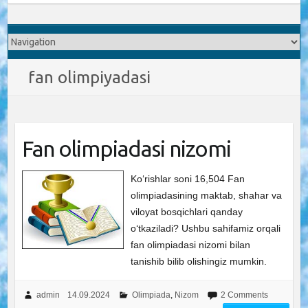
fan olimpiyadasi
Fan olimpiadasi nizomi
Ko‘rishlar soni 16,504 Fan
olimpiadasining maktab, shahar va
viloyat bosqichlari qanday
o‘tkaziladi? Ushbu sahifamiz orqali
fan olimpiadasi nizomi bilan
tanishib bilib olishingiz mumkin.
admin
14.09.2024
Olimpiada
,
Nizom
2 Comments