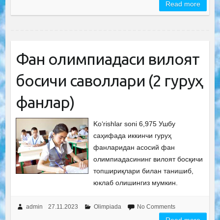
Read more
Фан олимпиадаси вилоят
босқичи саволлари (2 гуруҳ
фанлар)
Ko‘rishlar soni 6,975 Ушбу
саҳифада иккинчи гуруҳ
фанларидан асосий фан
олимпиадасининг вилоят босқичи
топшириқлари билан танишиб,
юклаб олишингиз мумкин.
admin
27.11.2023
Olimpiada
No Comments