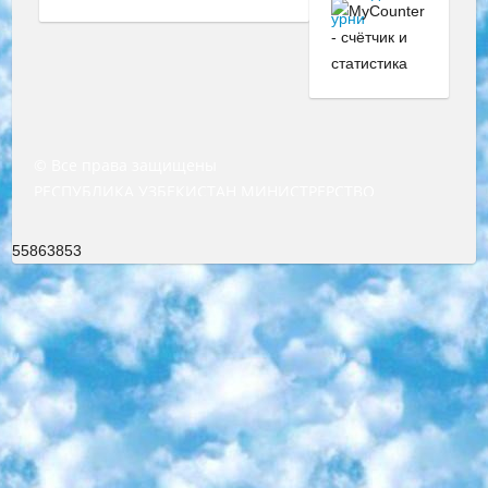
© Все права защищены
РЕСПУБЛИКА УЗБЕКИСТАН МИНИСТРЕРСТВО ДОШКОЛЬНОГО И ШКОЛЬНОГО ОБРАЗОВАНИЯ КОМАНДА в общеобразовательных учреждениях в 2023-2024 учебном году организация и проведение итоговой государственной аттестации обучающихся о Министра дошкольного и школьного образования Республики Узбекистан от 4 марта 2008 года (постановлением Минюста от 20 марта 2008 года № 1778 государственной регистрации) «Итоговое состояние учащихся общего среднего образования на основании положения об утверждении положения об аттестации общего среднего образования выпускной экзамен студентов в образовательных учреждениях в 2023-2024 учебном году В целях организации и прохождения аттестации приказываю: 1. Следующее: перечень предметов, по которым будет проводиться итоговая государственная аттестация и экзамен формы перевода согласно приложению 1; сертификаты международного образца, оценивающие уровень владения иностранными языками перечень согласно приложению 2; 2. Педагогический при специализированных образовательных учреждениях. научно-практический центр квалификации и международной оценки (Д.Давидова) 2024 г. До 25 марта: задания по предметам, по которым будет проводиться итоговая аттестация разработка и утверждение технических условий; итоговая аттестация на основании разработанного предметного задания разработка вопросов по предметам (устно и письменно), экзамен передача; общеобразовательные средние школы и специальные учебные заведения учащиеся выпускных классов школ и интернатов в агентской системе подготовка базы данных экзаменационных материалов и критериев оценки; перевод базы экзаменационных материалов на все языки обучения подать в Республиканский образовательный центр для изготовления; варианты экзаменов на основе разработанных контрольных материалов пусть будут поставлены задачи формирования. 3. Республиканский образовательный центр (Ш.Худайкулов) до 5 апреля 2024 года. до: база данных предоставленных экзаменационных материалов на все языки обучения перевод и экспертиза; для слепых, слабовидящих, глухих, слабослышащих и умственно отсталых детей учащиеся выпускных классов специализированных школ и школ-интернатов база данных экзаменационных материалов на всех преподаваемых языках подготовка критериев оценки; специализированные школы для умственно отсталых детей и технологии для учащихся выпускных классов школ-интернатов разработка соответствующих рекомендаций и критериев проведения ЕГЭ по естествознанию давать задания. 4. Педагогический при специализированных образовательных учреждениях. Научно-практический центр навыков и международной оценки (Д.Давидова), Республика образовательный центр (Худайкулов Ш.) итоговый государственный аттестационный экзамен ориентирован на творческое и логическое мышление при подготовке базы материалов учитывать введение заданий. 5. Следует отметить, что: сертификат государственного образца о знании общеобразовательного предмета и как минимум национальный уровень B1 по предметам на иностранных языках, указанным в Приложении 2. или международно признанный сертификат эквивалентного уровня студенты, изучающие определенный предмет, освобождаются от экзамена; по соответствующим предметам запланирована итоговая государственная аттестация за день до дня, путем жеребьевки Рабочей группой (в письменной форме по предметам, проводимым в форме) из числа сформированных вариантов выбрано 2 варианта; 2 выбранных варианта экзамена анонсированы на официальном сайте министерства и все выпускники по всей стране на основе этих вариантов проводит итоговую государственную аттестацию. 6. Государственное образование учащихся средних общеобразовательных учреждений. знания в соответствии с квалификационными требованиями, которые необходимо приобрести на основании стандартов итоговый (выпускной) контроль для 9 и 11 классов в целях тестирования Экзамены (далее – экзамены) состоят из предметов, перечисленных в приложении 1. будет сделано. 7. Экзамены пройдут с 26 мая по 15 июня 2024 г. (кроме науки физического воспитания). 8. Физическая для учащихся 9 классов общесредних образовательных учреждений. Экзамены по предмету «Образование, квалификация медицина» 1-6 мая 2024 года. сотрудники перевести под присмотр (с отклонениями в физическом или умственном развитии) специализированная школа для детей, школы-интернаты и со сколиозом школы-интернаты санаторного типа для больных детей исключены). 9. Он был слепым, слабовидящим и имел нарушения опорно-двигательного аппарата. экзамены в специализированных школах и интернатах для детей должны проводиться исходя из требований, предъявляемых к общеобразовательным учреждениям (физкультура кроме науки). 10. Специализированная школа для глухих и слабослышащих детей. и экзамены в интернатах и быть реализован в виде письменного теста по математике. 11. Специальность для умственно отсталых детей. Для 9 класса Родной язык и литературное письмо Государственный язык (язык обучения – узбекский). для неклассов) написано Математическое письмо Письменная/устная история Узбекистана Физическое воспитание практично Итоговый контроль Для 11 класса Написание родного языка и литературы (эссе) Математическое письмо Узбекский язык (обучение на узбекском языке) не посещающее общее среднее образование для учреждений)/Образовательное учреждение выбор письменный и устный Иностранный язык письменный/устный Письменная/устная история Узбекистана *По выбору студента:  Химия  Физика  Основы государственного права  География 10 бесплатных образовательных ресурсов - Мы составили подборку онлайн-проектов с интерактивными упражнениями, видеолекциями и статьями. Они помогут вам обрести новые и освежить старые знания бесплатно. 1. «ИНТУИТ» Старейшая образовательная площадка Рунета. Здесь вы найдёте сотни текстовых и видеокурсов на десятки различных тем — от программирования до психологии. Многие курсы подготовлены российскими университетами и крупными международными компаниями вроде Intel и Microsoft. Самостоятельное обучение бесплатное, но желающие могут оплатить услуги персональных наставников. 2. «Смартия» знакомит с актуальными профессиями и подсказывает, как им обучаться. Выбрав заинтересовавшую вас специальность — SMM-специалист, фотограф, веб-дизайнер или другую, — увидите список необходимых для неё умений. Чтобы вы могли освоить их самостоятельно, для каждого умения площадка отображает подборку ссылок на учебные материалы. Хотя «Смартия» ориентируется на русскоязычную аудиторию, часть контента всё же доступна только на английском. 3. «Лекторий Физтеха» Проект Московского физико-технического института (Физтеха). С его помощью вы можете смотреть онлайн серии лекций, записанные на видео в этом вузе. В числе доступных предметов — физика, биология, химия, информационные технологии и другие. К некоторым лекциям администрация ресурса прилагает готовые конспекты, которые можно скачивать в PDF-формате. 4. ITMOcourses Онлайн-площадка Санкт-Петербургского национального исследовательского университета информационных технологий, механики и оптики (ИТМО). Ресурс предоставляет свободный доступ к курсам, разработанным в этом вузе. Каталог материалов разбит на четыре категории: «Оптические системы и технологии», «Приборостроение и робототехника», «Информационные технологии» и «Биотехнологии». Курсы состоят из видеолекций, интерактивных демонстраций и заданий. 5. «КиберЛенинка» Электронная научная библиотека открытого доступа. Каталог площадки регулярно обрастает текстами статей из различных научных изданий. Сгруппированные по журналам и рубрикам публикации можно читать онлайн или скачивать целиком в PDF-формате. Проект нацелен на популяризацию науки за счёт открытого доступа к качественной информации. 6. «ПостНаука» На этом ресурсе публикуют подборки видеолекций, составленные экспертами из разных отраслей и объединённые общими темами. Среди них, к примеру, есть серии «Биоинформатика и геномика», «Культура средневековой Скандинавии» и Cinema Studies о теории кино. Каждая подборка лекций — логически связанная история, рассказанная экспертом от первого лица. Кроме того, на сайте появляются научно-образовательные статьи и тесты на разные темы. 7. «Newочём» Команда проекта «Newочём» отбирает самые интересные тексты из англоязычных СМИ и переводит те из них, за которые голосуют участники сообщества «ВКонтакте». По большей части это научно-популярные статьи. Редакторы придумывают лишь заголовки, в остальном содержание переводов соответствует оригиналам. Полные тексты можно читать прямо в социальной сети. 8. InternetUrok Онлайн-база материалов по основным дисциплинам школьной программы. Информация на сайте структурирована по классам, предметам и темам (урокам). Каждый урок состоит из видеолекций и конспектов. Есть также интерактивные тренажёры и тесты для закрепления пройденного материала. Даже если вы давно окончили школу, возможность повторить программу старших классов всегда может пригодиться. 9. Edutainme Ещё один ресурс об образовании. В отличие от Newtonew, как мне кажется, Edutainme больше ориентируется на представителей индустрии: педагогов, предпринимателей, разработчиков образовательных проектов. Но и любой, кто просто стремится к саморазвитию, найдёт на сайте много полезного и интересного для себя. Например, информацию о новых курсах и образовательных сервисах. 10. Newtonew Онлайн-медиа об образовании и обучении в широком смысле. Авторы Newtonew пишут об инструментах, заведениях, тактиках и стратегиях, которые помогают учить других и получать новые знания самостоятельно. На этой площадке вы найдёте новости, обзоры, аналитические мате
55863853