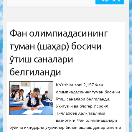
Read more
Фан олимпиадасининг
туман (шаҳар) босқичи
ўтиш саналари
белгиланди
Ko‘rishlar soni 2,157 Фан
олимпиадасининг туман босқичи
ўтиш саналари белгиланди.
Ўқитувчи ва блогер Исроил
Тиллабоев Халқ таълими
вазирлиги Фан олимпиадалари
бўйича иқтидорли ўқувчилар билан ишлаш департаменти