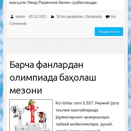
масъули Умид Раҳмонов билaн суҳбатлашди.
admin
05.10.2021
Ta’lim yangiliklari
,
Olimpiada
No
Comments
Read more
Барча фанлардан
олимпиада баҳолаш
мезони
Ko‘rishlar soni 5,557 Умумий ўрта
таълим мактабларида
ўқувчиларнинг қизиқишлари,
табиий мойилликлари, рухий,