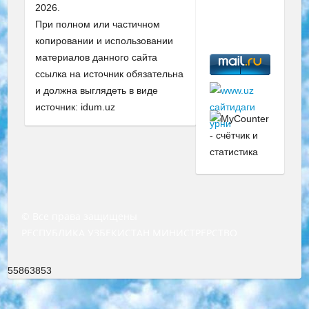
2026.
При полном или частичном
копировании и использовании
материалов данного сайта
ссылка на источник обязательна
и должна выглядеть в виде
источник: idum.uz
© Все права защищены
РЕСПУБЛИКА УЗБЕКИСТАН МИНИСТРЕРСТВО ДОШКОЛЬНОГО И ШКОЛЬНОГО ОБРАЗОВАНИЯ КОМАНДА в общеобразовательных учреждениях в 2023-2024 учебном году организация и проведение итоговой государственной аттестации обучающихся о Министра дошкольного и школьного образования Республики Узбекистан от 4 марта 2008 года (постановлением Минюста от 20 марта 2008 года № 1778 государственной регистрации) «Итоговое состояние учащихся общего среднего образования на основании положения об утверждении положения об аттестации общего среднего образования выпускной экзамен студентов в образовательных учреждениях в 2023-2024 учебном году В целях организации и прохождения аттестации приказываю: 1. Следующее: перечень предметов, по которым будет проводиться итоговая государственная аттестация и экзамен формы перевода согласно приложению 1; сертификаты международного образца, оценивающие уровень владения иностранными языками перечень согласно приложению 2; 2. Педагогический при специализированных образовательных учреждениях. научно-практический центр квалификации и международной оценки (Д.Давидова) 2024 г. До 25 марта: задания по предметам, по которым будет проводиться итоговая аттестация разработка и утверждение технических условий; итоговая аттестация на основании разработанного предметного задания разработка вопросов по предметам (устно и письменно), экзамен передача; общеобразовательные средние школы и специальные учебные заведения учащиеся выпускных классов школ и интернатов в агентской системе подготовка базы данных экзаменационных материалов и критериев оценки; перевод базы экзаменационных материалов на все языки обучения подать в Республиканский образовательный центр для изготовления; варианты экзаменов на основе разработанных контрольных материалов пусть будут поставлены задачи формирования. 3. Республиканский образовательный центр (Ш.Худайкулов) до 5 апреля 2024 года. до: база данных предоставленных экзаменационных материалов на все языки обучения перевод и экспертиза; для слепых, слабовидящих, глухих, слабослышащих и умственно отсталых детей учащиеся выпускных классов специализированных школ и школ-интернатов база данных экзаменационных материалов на всех преподаваемых языках подготовка критериев оценки; специализированные школы для умственно отсталых детей и технологии для учащихся выпускных классов школ-интернатов разработка соответствующих рекомендаций и критериев проведения ЕГЭ по естествознанию давать задания. 4. Педагогический при специализированных образовательных учреждениях. Научно-практический центр навыков и международной оценки (Д.Давидова), Республика образовательный центр (Худайкулов Ш.) итоговый государственный аттестационный экзамен ориентирован на творческое и логическое мышление при подготовке базы материалов учитывать введение заданий. 5. Следует отметить, что: сертификат государственного образца о знании общеобразовательного предмета и как минимум национальный уровень B1 по предметам на иностранных языках, указанным в Приложении 2. или международно признанный сертификат эквивалентного уровня студенты, изучающие определенный предмет, освобождаются от экзамена; по соответствующим предметам запланирована итоговая государственная аттестация за день до дня, путем жеребьевки Рабочей группой (в письменной форме по предметам, проводимым в форме) из числа сформированных вариантов выбрано 2 варианта; 2 выбранных варианта экзамена анонсированы на официальном сайте министерства и все выпускники по всей стране на основе этих вариантов проводит итоговую государственную аттестацию. 6. Государственное образование учащихся средних общеобразовательных учреждений. знания в соответствии с квалификационными требованиями, которые необходимо приобрести на основании стандартов итоговый (выпускной) контроль для 9 и 11 классов в целях тестирования Экзамены (далее – экзамены) состоят из предметов, перечисленных в приложении 1. будет сделано. 7. Экзамены пройдут с 26 мая по 15 июня 2024 г. (кроме науки физического воспитания). 8. Физическая для учащихся 9 классов общесредних образовательных учреждений. Экзамены по предмету «Образование, квалификация медицина» 1-6 мая 2024 года. сотрудники перевести под присмотр (с отклонениями в физическом или умственном развитии) специализированная школа для детей, школы-интернаты и со сколиозом школы-интернаты санаторного типа для больных детей исключены). 9. Он был слепым, слабовидящим и имел нарушения опорно-двигательного аппарата. экзамены в специализированных школах и интернатах для детей должны проводиться исходя из требований, предъявляемых к общеобразовательным учреждениям (физкультура кроме науки). 10. Специализированная школа для глухих и слабослышащих детей. и экзамены в интернатах и быть реализован в виде письменного теста по математике. 11. Специальность для умственно отсталых детей. Для 9 класса Родной язык и литературное письмо Государственный язык (язык обучения – узбекский). для неклассов) написано Математическое письмо Письменная/устная история Узбекистана Физическое воспитание практично Итоговый контроль Для 11 класса Написание родного языка и литературы (эссе) Математическое письмо Узбекский язык (обучение на узбекском языке) не посещающее общее среднее образование для учреждений)/Образовательное учреждение выбор письменный и устный Иностранный язык письменный/устный Письменная/устная история Узбекистана *По выбору студента:  Химия  Физика  Основы государственного права  География 10 бесплатных образовательных ресурсов - Мы составили подборку онлайн-проектов с интерактивными упражнениями, видеолекциями и статьями. Они помогут вам обрести новые и освежить старые знания бесплатно. 1. «ИНТУИТ» Старейшая образовательная площадка Рунета. Здесь вы найдёте сотни текстовых и видеокурсов на десятки различных тем — от программирования до психологии. Многие курсы подготовлены российскими университетами и крупными международными компаниями вроде Intel и Microsoft. Самостоятельное обучение бесплатное, но желающие могут оплатить услуги персональных наставников. 2. «Смартия» знакомит с актуальными профессиями и подсказывает, как им обучаться. Выбрав заинтересовавшую вас специальность — SMM-специалист, фотограф, веб-дизайнер или другую, — увидите список необходимых для неё умений. Чтобы вы могли освоить их самостоятельно, для каждого умения площадка отображает подборку ссылок на учебные материалы. Хотя «Смартия» ориентируется на русскоязычную аудиторию, часть контента всё же доступна только на английском. 3. «Лекторий Физтеха» Проект Московского физико-технического института (Физтеха). С его помощью вы можете смотреть онлайн серии лекций, записанные на видео в этом вузе. В числе доступных предметов — физика, биология, химия, информационные технологии и другие. К некоторым лекциям администрация ресурса прилагает готовые конспекты, которые можно скачивать в PDF-формате. 4. ITMOcourses Онлайн-площадка Санкт-Петербургского национального исследовательского университета информационных технологий, механики и оптики (ИТМО). Ресурс предоставляет свободный доступ к курсам, разработанным в этом вузе. Каталог материалов разбит на четыре категории: «Оптические системы и технологии», «Приборостроение и робототехника», «Информационные технологии» и «Биотехнологии». Курсы состоят из видеолекций, интерактивных демонстраций и заданий. 5. «КиберЛенинка» Электронная научная библиотека открытого доступа. Каталог площадки регулярно обрастает текстами статей из различных научных изданий. Сгруппированные по журналам и рубрикам публикации можно читать онлайн или скачивать целиком в PDF-формате. Проект нацелен на популяризацию науки за счёт открытого доступа к качественной информации. 6. «ПостНаука» На этом ресурсе публикуют подборки видеолекций, составленные экспертами из разных отраслей и объединённые общими темами. Среди них, к примеру, есть серии «Биоинформатика и геномика», «Культура средневековой Скандинавии» и Cinema Studies о теории кино. Каждая подборка лекций — логически связанная история, рассказанная экспертом от первого лица. Кроме того, на сайте появляются научно-образовательные статьи и тесты на разные темы. 7. «Newочём» Команда проекта «Newочём» отбирает самые интересные тексты из англоязычных СМИ и переводит те из них, за которые голосуют участники сообщества «ВКонтакте». По большей части это научно-популярные статьи. Редакторы придумывают лишь заголовки, в остальном содержание переводов соответствует оригиналам. Полные тексты можно читать прямо в социальной сети. 8. InternetUrok Онлайн-база материалов по основным дисциплинам школьной программы. Информация на сайте структурирована по классам, предметам и темам (урокам). Каждый урок состоит из видеолекций и конспектов. Есть также интерактивные тренажёры и тесты для закрепления пройденного материала. Даже если вы давно окончили школу, возможность повторить программу старших классов всегда может пригодиться. 9. Edutainme Ещё один ресурс об образовании. В отличие от Newtonew, как мне кажется, Edutainme больше ориентируется на представителей индустрии: педагогов, предпринимателей, разработчиков образовательных проектов. Но и любой, кто просто стремится к саморазвитию, найдёт на сайте много полезного и интересного для себя. Например, информацию о новых курсах и образовательных сервисах. 10. Newtonew Онлайн-медиа об образовании и обучении в широком смысле. Авторы Newtonew пишут об инструментах, заведениях, тактиках и стратегиях, которые помогают учить других и получать новые знания самостоятельно. На этой площадке вы найдёте новости, обзоры, аналитические мате
55863853