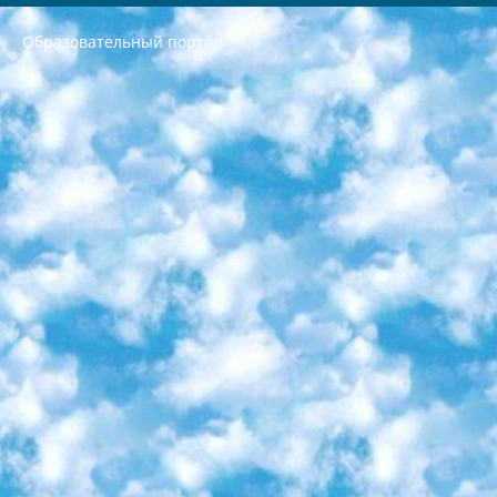
Образовательный портал
РЕСПУБЛИКА УЗБЕКИСТАН МИНИСТРЕРСТВО ДОШКОЛЬНОГО И ШКОЛЬНОГО ОБРАЗОВАНИЯ КОМАНДА в общеобразовательных учреждениях в 2023-2024 учебном году организация и проведение итоговой государственной аттестации обучающихся о Министра дошкольного и школьного образования Республики Узбекистан от 4 марта 2008 года (постановлением Минюста от 20 марта 2008 года № 1778 государственной регистрации) «Итоговое состояние учащихся общего среднего образования на основании положения об утверждении положения об аттестации общего среднего образования выпускной экзамен студентов в образовательных учреждениях в 2023-2024 учебном году В целях организации и прохождения аттестации приказываю: 1. Следующее: перечень предметов, по которым будет проводиться итоговая государственная аттестация и экзамен формы перевода согласно приложению 1; сертификаты международного образца, оценивающие уровень владения иностранными языками перечень согласно приложению 2; 2. Педагогический при специализированных образовательных учреждениях. научно-практический центр квалификации и международной оценки (Д.Давидова) 2024 г. До 25 марта: задания по предметам, по которым будет проводиться итоговая аттестация разработка и утверждение технических условий; итоговая аттестация на основании разработанного предметного задания разработка вопросов по предметам (устно и письменно), экзамен передача; общеобразовательные средние школы и специальные учебные заведения учащиеся выпускных классов школ и интернатов в агентской системе подготовка базы данных экзаменационных материалов и критериев оценки; перевод базы экзаменационных материалов на все языки обучения подать в Республиканский образовательный центр для изготовления; варианты экзаменов на основе разработанных контрольных материалов пусть будут поставлены задачи формирования. 3. Республиканский образовательный центр (Ш.Худайкулов) до 5 апреля 2024 года. до: база данных предоставленных экзаменационных материалов на все языки обучения перевод и экспертиза; для слепых, слабовидящих, глухих, слабослышащих и умственно отсталых детей учащиеся выпускных классов специализированных школ и школ-интернатов база данных экзаменационных материалов на всех преподаваемых языках подготовка критериев оценки; специализированные школы для умственно отсталых детей и технологии для учащихся выпускных классов школ-интернатов разработка соответствующих рекомендаций и критериев проведения ЕГЭ по естествознанию давать задания. 4. Педагогический при специализированных образовательных учреждениях. Научно-практический центр навыков и международной оценки (Д.Давидова), Республика образовательный центр (Худайкулов Ш.) итоговый государственный аттестационный экзамен ориентирован на творческое и логическое мышление при подготовке базы материалов учитывать введение заданий. 5. Следует отметить, что: сертификат государственного образца о знании общеобразовательного предмета и как минимум национальный уровень B1 по предметам на иностранных языках, указанным в Приложении 2. или международно признанный сертификат эквивалентного уровня студенты, изучающие определенный предмет, освобождаются от экзамена; по соответствующим предметам запланирована итоговая государственная аттестация за день до дня, путем жеребьевки Рабочей группой (в письменной форме по предметам, проводимым в форме) из числа сформированных вариантов выбрано 2 варианта; 2 выбранных варианта экзамена анонсированы на официальном сайте министерства и все выпускники по всей стране на основе этих вариантов проводит итоговую государственную аттестацию. 6. Государственное образование учащихся средних общеобразовательных учреждений. знания в соответствии с квалификационными требованиями, которые необходимо приобрести на основании стандартов итоговый (выпускной) контроль для 9 и 11 классов в целях тестирования Экзамены (далее – экзамены) состоят из предметов, перечисленных в приложении 1. будет сделано. 7. Экзамены пройдут с 26 мая по 15 июня 2024 г. (кроме науки физического воспитания). 8. Физическая для учащихся 9 классов общесредних образовательных учреждений. Экзамены по предмету «Образование, квалификация медицина» 1-6 мая 2024 года. сотрудники перевести под присмотр (с отклонениями в физическом или умственном развитии) специализированная школа для детей, школы-интернаты и со сколиозом школы-интернаты санаторного типа для больных детей исключены). 9. Он был слепым, слабовидящим и имел нарушения опорно-двигательного аппарата. экзамены в специализированных школах и интернатах для детей должны проводиться исходя из требований, предъявляемых к общеобразовательным учреждениям (физкультура кроме науки). 10. Специализированная школа для глухих и слабослышащих детей. и экзамены в интернатах и быть реализован в виде письменного теста по математике. 11. Специальность для умственно отсталых детей. Для 9 класса Родной язык и литературное письмо Государственный язык (язык обучения – узбекский). для неклассов) написано Математическое письмо Письменная/устная история Узбекистана Физическое воспитание практично Итоговый контроль Для 11 класса Написание родного языка и литературы (эссе) Математическое письмо Узбекский язык (обучение на узбекском языке) не посещающее общее среднее образование для учреждений)/Образовательное учреждение выбор письменный и устный Иностранный язык письменный/устный Письменная/устная история Узбекистана *По выбору студента:  Химия  Физика  Основы государственного права  География 10 бесплатных образовательных ресурсов - Мы составили подборку онлайн-проектов с интерактивными упражнениями, видеолекциями и статьями. Они помогут вам обрести новые и освежить старые знания бесплатно. 1. «ИНТУИТ» Старейшая образовательная площадка Рунета. Здесь вы найдёте сотни текстовых и видеокурсов на десятки различных тем — от программирования до психологии. Многие курсы подготовлены российскими университетами и крупными международными компаниями вроде Intel и Microsoft. Самостоятельное обучение бесплатное, но желающие могут оплатить услуги персональных наставников. 2. «Смартия» знакомит с актуальными профессиями и подсказывает, как им обучаться. Выбрав заинтересовавшую вас специальность — SMM-специалист, фотограф, веб-дизайнер или другую, — увидите список необходимых для неё умений. Чтобы вы могли освоить их самостоятельно, для каждого умения площадка отображает подборку ссылок на учебные материалы. Хотя «Смартия» ориентируется на русскоязычную аудиторию, часть контента всё же доступна только на английском. 3. «Лекторий Физтеха» Проект Московского физико-технического института (Физтеха). С его помощью вы можете смотреть онлайн серии лекций, записанные на видео в этом вузе. В числе доступных предметов — физика, биология, химия, информационные технологии и другие. К некоторым лекциям администрация ресурса прилагает готовые конспекты, которые можно скачивать в PDF-формате. 4. ITMOcourses Онлайн-площадка Санкт-Петербургского национального исследовательского университета информационных технологий, механики и оптики (ИТМО). Ресурс предоставляет свободный доступ к курсам, разработанным в этом вузе. Каталог материалов разбит на четыре категории: «Оптические системы и технологии», «Приборостроение и робототехника», «Информационные технологии» и «Биотехнологии». Курсы состоят из видеолекций, интерактивных демонстраций и заданий. 5. «КиберЛенинка» Электронная научная библиотека открытого доступа. Каталог площадки регулярно обрастает текстами статей из различных научных изданий. Сгруппированные по журналам и рубрикам публикации можно читать онлайн или скачивать целиком в PDF-формате. Проект нацелен на популяризацию науки за счёт открытого доступа к качественной информации. 6. «ПостНаука» На этом ресурсе публикуют подборки видеолекций, составленные экспертами из разных отраслей и объединённые общими темами. Среди них, к примеру, есть серии «Биоинформатика и геномика», «Культура средневековой Скандинавии» и Cinema Studies о теории кино. Каждая подборка лекций — логически связанная история, рассказанная экспертом от первого лица. Кроме того, на сайте появляются научно-образовательные статьи и тесты на разные темы. 7. «Newочём» Команда проекта «Newочём» отбирает самые интересные тексты из англоязычных СМИ и переводит те из них, за которые голосуют участники сообщества «ВКонтакте». По большей части это научно-популярные статьи. Редакторы придумывают лишь заголовки, в остальном содержание переводов соответствует оригиналам. Полные тексты можно читать прямо в социальной сети. 8. InternetUrok Онлайн-база материалов по основным дисциплинам школьной программы. Информация на сайте структурирована по классам, предметам и темам (урокам). Каждый урок состоит из видеолекций и конспектов. Есть также интерактивные тренажёры и тесты для закрепления пройденного материала. Даже если вы давно окончили школу, возможность повторить программу старших классов всегда может пригодиться. 9. Edutainme Ещё один ресурс об образовании. В отличие от Newtonew, как мне кажется, Edutainme больше ориентируется на представителей индустрии: педагогов, предпринимателей, разработчиков образовательных проектов. Но и любой, кто просто стремится к саморазвитию, найдёт на сайте много полезного и интересного для себя. Например, информацию о новых курсах и образовательных сервисах. 10. Newtonew Онлайн-медиа об образовании и обучении в широком смысле. Авторы Newtonew пишут об инструментах, заведениях, тактиках и стратегиях, которые помогают учить других и получать новые знания самостоятельно. На этой площадке вы найдёте новости, обзоры, аналитические мат