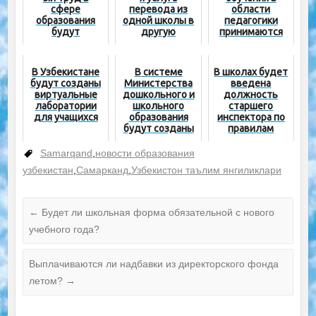
сфере
перевода из
области
образования
одной школы в
педагогики
будут
другую
принимаются
награждать
учителя со
нагрудным
стажем 5 лет
знаком
В Узбекистане
В системе
В школах будет
будут созданы
Министерства
введена
виртуальные
дошкольного и
должность
лаборатории
школьного
старшего
для учащихся
образования
инспектора по
будут созданы
правилам
инженерные
дорожного
школы
движения
Samarqand
,
новости образования
узбекистан
,
Самарканд
,
Узбекистон таълим янгиликлари
←
Будет ли школьная форма обязательной с нового
учебного года?
Выплачиваются ли надбавки из директорского фонда
летом?
→