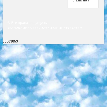
© Все права защищены
РЕСПУБЛИКА УЗБЕКИСТАН МИНИСТРЕРСТВО ДОШКОЛЬНОГО И ШКОЛЬНОГО ОБРАЗОВАНИЯ КОМАНДА в общеобразовательных учреждениях в 2023-2024 учебном году организация и проведение итоговой государственной аттестации обучающихся о Министра дошкольного и школьного образования Республики Узбекистан от 4 марта 2008 года (постановлением Минюста от 20 марта 2008 года № 1778 государственной регистрации) «Итоговое состояние учащихся общего среднего образования на основании положения об утверждении положения об аттестации общего среднего образования выпускной экзамен студентов в образовательных учреждениях в 2023-2024 учебном году В целях организации и прохождения аттестации приказываю: 1. Следующее: перечень предметов, по которым будет проводиться итоговая государственная аттестация и экзамен формы перевода согласно приложению 1; сертификаты международного образца, оценивающие уровень владения иностранными языками перечень согласно приложению 2; 2. Педагогический при специализированных образовательных учреждениях. научно-практический центр квалификации и международной оценки (Д.Давидова) 2024 г. До 25 марта: задания по предметам, по которым будет проводиться итоговая аттестация разработка и утверждение технических условий; итоговая аттестация на основании разработанного предметного задания разработка вопросов по предметам (устно и письменно), экзамен передача; общеобразовательные средние школы и специальные учебные заведения учащиеся выпускных классов школ и интернатов в агентской системе подготовка базы данных экзаменационных материалов и критериев оценки; перевод базы экзаменационных материалов на все языки обучения подать в Республиканский образовательный центр для изготовления; варианты экзаменов на основе разработанных контрольных материалов пусть будут поставлены задачи формирования. 3. Республиканский образовательный центр (Ш.Худайкулов) до 5 апреля 2024 года. до: база данных предоставленных экзаменационных материалов на все языки обучения перевод и экспертиза; для слепых, слабовидящих, глухих, слабослышащих и умственно отсталых детей учащиеся выпускных классов специализированных школ и школ-интернатов база данных экзаменационных материалов на всех преподаваемых языках подготовка критериев оценки; специализированные школы для умственно отсталых детей и технологии для учащихся выпускных классов школ-интернатов разработка соответствующих рекомендаций и критериев проведения ЕГЭ по естествознанию давать задания. 4. Педагогический при специализированных образовательных учреждениях. Научно-практический центр навыков и международной оценки (Д.Давидова), Республика образовательный центр (Худайкулов Ш.) итоговый государственный аттестационный экзамен ориентирован на творческое и логическое мышление при подготовке базы материалов учитывать введение заданий. 5. Следует отметить, что: сертификат государственного образца о знании общеобразовательного предмета и как минимум национальный уровень B1 по предметам на иностранных языках, указанным в Приложении 2. или международно признанный сертификат эквивалентного уровня студенты, изучающие определенный предмет, освобождаются от экзамена; по соответствующим предметам запланирована итоговая государственная аттестация за день до дня, путем жеребьевки Рабочей группой (в письменной форме по предметам, проводимым в форме) из числа сформированных вариантов выбрано 2 варианта; 2 выбранных варианта экзамена анонсированы на официальном сайте министерства и все выпускники по всей стране на основе этих вариантов проводит итоговую государственную аттестацию. 6. Государственное образование учащихся средних общеобразовательных учреждений. знания в соответствии с квалификационными требованиями, которые необходимо приобрести на основании стандартов итоговый (выпускной) контроль для 9 и 11 классов в целях тестирования Экзамены (далее – экзамены) состоят из предметов, перечисленных в приложении 1. будет сделано. 7. Экзамены пройдут с 26 мая по 15 июня 2024 г. (кроме науки физического воспитания). 8. Физическая для учащихся 9 классов общесредних образовательных учреждений. Экзамены по предмету «Образование, квалификация медицина» 1-6 мая 2024 года. сотрудники перевести под присмотр (с отклонениями в физическом или умственном развитии) специализированная школа для детей, школы-интернаты и со сколиозом школы-интернаты санаторного типа для больных детей исключены). 9. Он был слепым, слабовидящим и имел нарушения опорно-двигательного аппарата. экзамены в специализированных школах и интернатах для детей должны проводиться исходя из требований, предъявляемых к общеобразовательным учреждениям (физкультура кроме науки). 10. Специализированная школа для глухих и слабослышащих детей. и экзамены в интернатах и быть реализован в виде письменного теста по математике. 11. Специальность для умственно отсталых детей. Для 9 класса Родной язык и литературное письмо Государственный язык (язык обучения – узбекский). для неклассов) написано Математическое письмо Письменная/устная история Узбекистана Физическое воспитание практично Итоговый контроль Для 11 класса Написание родного языка и литературы (эссе) Математическое письмо Узбекский язык (обучение на узбекском языке) не посещающее общее среднее образование для учреждений)/Образовательное учреждение выбор письменный и устный Иностранный язык письменный/устный Письменная/устная история Узбекистана *По выбору студента:  Химия  Физика  Основы государственного права  География 10 бесплатных образовательных ресурсов - Мы составили подборку онлайн-проектов с интерактивными упражнениями, видеолекциями и статьями. Они помогут вам обрести новые и освежить старые знания бесплатно. 1. «ИНТУИТ» Старейшая образовательная площадка Рунета. Здесь вы найдёте сотни текстовых и видеокурсов на десятки различных тем — от программирования до психологии. Многие курсы подготовлены российскими университетами и крупными международными компаниями вроде Intel и Microsoft. Самостоятельное обучение бесплатное, но желающие могут оплатить услуги персональных наставников. 2. «Смартия» знакомит с актуальными профессиями и подсказывает, как им обучаться. Выбрав заинтересовавшую вас специальность — SMM-специалист, фотограф, веб-дизайнер или другую, — увидите список необходимых для неё умений. Чтобы вы могли освоить их самостоятельно, для каждого умения площадка отображает подборку ссылок на учебные материалы. Хотя «Смартия» ориентируется на русскоязычную аудиторию, часть контента всё же доступна только на английском. 3. «Лекторий Физтеха» Проект Московского физико-технического института (Физтеха). С его помощью вы можете смотреть онлайн серии лекций, записанные на видео в этом вузе. В числе доступных предметов — физика, биология, химия, информационные технологии и другие. К некоторым лекциям администрация ресурса прилагает готовые конспекты, которые можно скачивать в PDF-формате. 4. ITMOcourses Онлайн-площадка Санкт-Петербургского национального исследовательского университета информационных технологий, механики и оптики (ИТМО). Ресурс предоставляет свободный доступ к курсам, разработанным в этом вузе. Каталог материалов разбит на четыре категории: «Оптические системы и технологии», «Приборостроение и робототехника», «Информационные технологии» и «Биотехнологии». Курсы состоят из видеолекций, интерактивных демонстраций и заданий. 5. «КиберЛенинка» Электронная научная библиотека открытого доступа. Каталог площадки регулярно обрастает текстами статей из различных научных изданий. Сгруппированные по журналам и рубрикам публикации можно читать онлайн или скачивать целиком в PDF-формате. Проект нацелен на популяризацию науки за счёт открытого доступа к качественной информации. 6. «ПостНаука» На этом ресурсе публикуют подборки видеолекций, составленные экспертами из разных отраслей и объединённые общими темами. Среди них, к примеру, есть серии «Биоинформатика и геномика», «Культура средневековой Скандинавии» и Cinema Studies о теории кино. Каждая подборка лекций — логически связанная история, рассказанная экспертом от первого лица. Кроме того, на сайте появляются научно-образовательные статьи и тесты на разные темы. 7. «Newочём» Команда проекта «Newочём» отбирает самые интересные тексты из англоязычных СМИ и переводит те из них, за которые голосуют участники сообщества «ВКонтакте». По большей части это научно-популярные статьи. Редакторы придумывают лишь заголовки, в остальном содержание переводов соответствует оригиналам. Полные тексты можно читать прямо в социальной сети. 8. InternetUrok Онлайн-база материалов по основным дисциплинам школьной программы. Информация на сайте структурирована по классам, предметам и темам (урокам). Каждый урок состоит из видеолекций и конспектов. Есть также интерактивные тренажёры и тесты для закрепления пройденного материала. Даже если вы давно окончили школу, возможность повторить программу старших классов всегда может пригодиться. 9. Edutainme Ещё один ресурс об образовании. В отличие от Newtonew, как мне кажется, Edutainme больше ориентируется на представителей индустрии: педагогов, предпринимателей, разработчиков образовательных проектов. Но и любой, кто просто стремится к саморазвитию, найдёт на сайте много полезного и интересного для себя. Например, информацию о новых курсах и образовательных сервисах. 10. Newtonew Онлайн-медиа об образовании и обучении в широком смысле. Авторы Newtonew пишут об инструментах, заведениях, тактиках и стратегиях, которые помогают учить других и получать новые знания самостоятельно. На этой площадке вы найдёте новости, обзоры, аналитические мате
55863853