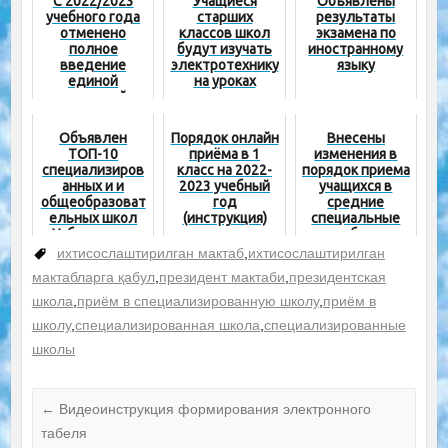
С 2022/2023
Учащиеся
Объявлены
учебного года
старших
результаты
отменено
классов школ
экзамена по
полное
будут изучать
иностранному
введение
электротехнику
языку
единой
на уроках
школьной
технологии
формы
Объявлен
Порядок онлайн
Внесены
ТОП-10
приёма в 1
изменения в
специализиров
класс на 2022-
порядок приема
анных и и
2023 учебный
учащихся в
общеобразоват
год
средние
ельных школ
(инструкция)
специальные
Узбекистана
учебные
заведения
ихтисослаштирилган мактаб
,
ихтисослаштирилган
мактабларга қабул
,
президент мактаби
,
президентская
школа
,
приём в специализированную школу
,
приём в
школу
,
специализированная школа
,
специализированные
школы
←
Видеоинструкция формирования электронного
табеля