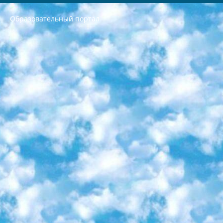
Образовательный портал
РЕСПУБЛИКА УЗБЕКИСТАН МИНИСТРЕРСТВО ДОШКОЛЬНОГО И ШКОЛЬНОГО ОБРАЗОВАНИЯ КОМАНДА в общеобразовательных учреждениях в 2023-2024 учебном году организация и проведение итоговой государственной аттестации обучающихся о Министра дошкольного и школьного образования Республики Узбекистан от 4 марта 2008 года (постановлением Минюста от 20 марта 2008 года № 1778 государственной регистрации) «Итоговое состояние учащихся общего среднего образования на основании положения об утверждении положения об аттестации общего среднего образования выпускной экзамен студентов в образовательных учреждениях в 2023-2024 учебном году В целях организации и прохождения аттестации приказываю: 1. Следующее: перечень предметов, по которым будет проводиться итоговая государственная аттестация и экзамен формы перевода согласно приложению 1; сертификаты международного образца, оценивающие уровень владения иностранными языками перечень согласно приложению 2; 2. Педагогический при специализированных образовательных учреждениях. научно-практический центр квалификации и международной оценки (Д.Давидова) 2024 г. До 25 марта: задания по предметам, по которым будет проводиться итоговая аттестация разработка и утверждение технических условий; итоговая аттестация на основании разработанного предметного задания разработка вопросов по предметам (устно и письменно), экзамен передача; общеобразовательные средние школы и специальные учебные заведения учащиеся выпускных классов школ и интернатов в агентской системе подготовка базы данных экзаменационных материалов и критериев оценки; перевод базы экзаменационных материалов на все языки обучения подать в Республиканский образовательный центр для изготовления; варианты экзаменов на основе разработанных контрольных материалов пусть будут поставлены задачи формирования. 3. Республиканский образовательный центр (Ш.Худайкулов) до 5 апреля 2024 года. до: база данных предоставленных экзаменационных материалов на все языки обучения перевод и экспертиза; для слепых, слабовидящих, глухих, слабослышащих и умственно отсталых детей учащиеся выпускных классов специализированных школ и школ-интернатов база данных экзаменационных материалов на всех преподаваемых языках подготовка критериев оценки; специализированные школы для умственно отсталых детей и технологии для учащихся выпускных классов школ-интернатов разработка соответствующих рекомендаций и критериев проведения ЕГЭ по естествознанию давать задания. 4. Педагогический при специализированных образовательных учреждениях. Научно-практический центр навыков и международной оценки (Д.Давидова), Республика образовательный центр (Худайкулов Ш.) итоговый государственный аттестационный экзамен ориентирован на творческое и логическое мышление при подготовке базы материалов учитывать введение заданий. 5. Следует отметить, что: сертификат государственного образца о знании общеобразовательного предмета и как минимум национальный уровень B1 по предметам на иностранных языках, указанным в Приложении 2. или международно признанный сертификат эквивалентного уровня студенты, изучающие определенный предмет, освобождаются от экзамена; по соответствующим предметам запланирована итоговая государственная аттестация за день до дня, путем жеребьевки Рабочей группой (в письменной форме по предметам, проводимым в форме) из числа сформированных вариантов выбрано 2 варианта; 2 выбранных варианта экзамена анонсированы на официальном сайте министерства и все выпускники по всей стране на основе этих вариантов проводит итоговую государственную аттестацию. 6. Государственное образование учащихся средних общеобразовательных учреждений. знания в соответствии с квалификационными требованиями, которые необходимо приобрести на основании стандартов итоговый (выпускной) контроль для 9 и 11 классов в целях тестирования Экзамены (далее – экзамены) состоят из предметов, перечисленных в приложении 1. будет сделано. 7. Экзамены пройдут с 26 мая по 15 июня 2024 г. (кроме науки физического воспитания). 8. Физическая для учащихся 9 классов общесредних образовательных учреждений. Экзамены по предмету «Образование, квалификация медицина» 1-6 мая 2024 года. сотрудники перевести под присмотр (с отклонениями в физическом или умственном развитии) специализированная школа для детей, школы-интернаты и со сколиозом школы-интернаты санаторного типа для больных детей исключены). 9. Он был слепым, слабовидящим и имел нарушения опорно-двигательного аппарата. экзамены в специализированных школах и интернатах для детей должны проводиться исходя из требований, предъявляемых к общеобразовательным учреждениям (физкультура кроме науки). 10. Специализированная школа для глухих и слабослышащих детей. и экзамены в интернатах и быть реализован в виде письменного теста по математике. 11. Специальность для умственно отсталых детей. Для 9 класса Родной язык и литературное письмо Государственный язык (язык обучения – узбекский). для неклассов) написано Математическое письмо Письменная/устная история Узбекистана Физическое воспитание практично Итоговый контроль Для 11 класса Написание родного языка и литературы (эссе) Математическое письмо Узбекский язык (обучение на узбекском языке) не посещающее общее среднее образование для учреждений)/Образовательное учреждение выбор письменный и устный Иностранный язык письменный/устный Письменная/устная история Узбекистана *По выбору студента:  Химия  Физика  Основы государственного права  География 10 бесплатных образовательных ресурсов - Мы составили подборку онлайн-проектов с интерактивными упражнениями, видеолекциями и статьями. Они помогут вам обрести новые и освежить старые знания бесплатно. 1. «ИНТУИТ» Старейшая образовательная площадка Рунета. Здесь вы найдёте сотни текстовых и видеокурсов на десятки различных тем — от программирования до психологии. Многие курсы подготовлены российскими университетами и крупными международными компаниями вроде Intel и Microsoft. Самостоятельное обучение бесплатное, но желающие могут оплатить услуги персональных наставников. 2. «Смартия» знакомит с актуальными профессиями и подсказывает, как им обучаться. Выбрав заинтересовавшую вас специальность — SMM-специалист, фотограф, веб-дизайнер или другую, — увидите список необходимых для неё умений. Чтобы вы могли освоить их самостоятельно, для каждого умения площадка отображает подборку ссылок на учебные материалы. Хотя «Смартия» ориентируется на русскоязычную аудиторию, часть контента всё же доступна только на английском. 3. «Лекторий Физтеха» Проект Московского физико-технического института (Физтеха). С его помощью вы можете смотреть онлайн серии лекций, записанные на видео в этом вузе. В числе доступных предметов — физика, биология, химия, информационные технологии и другие. К некоторым лекциям администрация ресурса прилагает готовые конспекты, которые можно скачивать в PDF-формате. 4. ITMOcourses Онлайн-площадка Санкт-Петербургского национального исследовательского университета информационных технологий, механики и оптики (ИТМО). Ресурс предоставляет свободный доступ к курсам, разработанным в этом вузе. Каталог материалов разбит на четыре категории: «Оптические системы и технологии», «Приборостроение и робототехника», «Информационные технологии» и «Биотехнологии». Курсы состоят из видеолекций, интерактивных демонстраций и заданий. 5. «КиберЛенинка» Электронная научная библиотека открытого доступа. Каталог площадки регулярно обрастает текстами статей из различных научных изданий. Сгруппированные по журналам и рубрикам публикации можно читать онлайн или скачивать целиком в PDF-формате. Проект нацелен на популяризацию науки за счёт открытого доступа к качественной информации. 6. «ПостНаука» На этом ресурсе публикуют подборки видеолекций, составленные экспертами из разных отраслей и объединённые общими темами. Среди них, к примеру, есть серии «Биоинформатика и геномика», «Культура средневековой Скандинавии» и Cinema Studies о теории кино. Каждая подборка лекций — логически связанная история, рассказанная экспертом от первого лица. Кроме того, на сайте появляются научно-образовательные статьи и тесты на разные темы. 7. «Newочём» Команда проекта «Newочём» отбирает самые интересные тексты из англоязычных СМИ и переводит те из них, за которые голосуют участники сообщества «ВКонтакте». По большей части это научно-популярные статьи. Редакторы придумывают лишь заголовки, в остальном содержание переводов соответствует оригиналам. Полные тексты можно читать прямо в социальной сети. 8. InternetUrok Онлайн-база материалов по основным дисциплинам школьной программы. Информация на сайте структурирована по классам, предметам и темам (урокам). Каждый урок состоит из видеолекций и конспектов. Есть также интерактивные тренажёры и тесты для закрепления пройденного материала. Даже если вы давно окончили школу, возможность повторить программу старших классов всегда может пригодиться. 9. Edutainme Ещё один ресурс об образовании. В отличие от Newtonew, как мне кажется, Edutainme больше ориентируется на представителей индустрии: педагогов, предпринимателей, разработчиков образовательных проектов. Но и любой, кто просто стремится к саморазвитию, найдёт на сайте много полезного и интересного для себя. Например, информацию о новых курсах и образовательных сервисах. 10. Newtonew Онлайн-медиа об образовании и обучении в широком смысле. Авторы Newtonew пишут об инструментах, заведениях, тактиках и стратегиях, которые помогают учить других и получать новые знания самостоятельно. На этой площадке вы найдёте новости, обзоры, аналитические мат