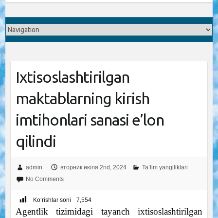
Ixtisoslashtirilgan
maktablarning kirish
imtihonlari sanasi e’lon
qilindi
admin
вторник июля 2nd, 2024
Ta’lim yangiliklari
No Comments
Ko‘rishlar soni
7,554
Agentlik tizimidagi tayanch ixtisoslashtirilgan