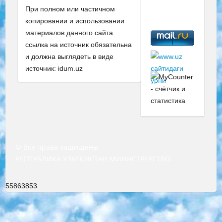
При полном или частичном
копировании и использовании
материалов данного сайта
ссылка на источник обязательна
и должна выглядеть в виде
источник: idum.uz
© Все права защищены
РЕСПУБЛИКА УЗБЕКИСТАН МИНИСТРЕРСТВО ДОШКОЛЬНОГО И ШКОЛЬНОГО ОБРАЗОВАНИЯ КОМАНДА в общеобразовательных учреждениях в 2023-2024 учебном году организация и проведение итоговой государственной аттестации обучающихся о Министра дошкольного и школьного образования Республики Узбекистан от 4 марта 2008 года (постановлением Минюста от 20 марта 2008 года № 1778 государственной регистрации) «Итоговое состояние учащихся общего среднего образования на основании положения об утверждении положения об аттестации общего среднего образования выпускной экзамен студентов в образовательных учреждениях в 2023-2024 учебном году В целях организации и прохождения аттестации приказываю: 1. Следующее: перечень предметов, по которым будет проводиться итоговая государственная аттестация и экзамен формы перевода согласно приложению 1; сертификаты международного образца, оценивающие уровень владения иностранными языками перечень согласно приложению 2; 2. Педагогический при специализированных образовательных учреждениях. научно-практический центр квалификации и международной оценки (Д.Давидова) 2024 г. До 25 марта: задания по предметам, по которым будет проводиться итоговая аттестация разработка и утверждение технических условий; итоговая аттестация на основании разработанного предметного задания разработка вопросов по предметам (устно и письменно), экзамен передача; общеобразовательные средние школы и специальные учебные заведения учащиеся выпускных классов школ и интернатов в агентской системе подготовка базы данных экзаменационных материалов и критериев оценки; перевод базы экзаменационных материалов на все языки обучения подать в Республиканский образовательный центр для изготовления; варианты экзаменов на основе разработанных контрольных материалов пусть будут поставлены задачи формирования. 3. Республиканский образовательный центр (Ш.Худайкулов) до 5 апреля 2024 года. до: база данных предоставленных экзаменационных материалов на все языки обучения перевод и экспертиза; для слепых, слабовидящих, глухих, слабослышащих и умственно отсталых детей учащиеся выпускных классов специализированных школ и школ-интернатов база данных экзаменационных материалов на всех преподаваемых языках подготовка критериев оценки; специализированные школы для умственно отсталых детей и технологии для учащихся выпускных классов школ-интернатов разработка соответствующих рекомендаций и критериев проведения ЕГЭ по естествознанию давать задания. 4. Педагогический при специализированных образовательных учреждениях. Научно-практический центр навыков и международной оценки (Д.Давидова), Республика образовательный центр (Худайкулов Ш.) итоговый государственный аттестационный экзамен ориентирован на творческое и логическое мышление при подготовке базы материалов учитывать введение заданий. 5. Следует отметить, что: сертификат государственного образца о знании общеобразовательного предмета и как минимум национальный уровень B1 по предметам на иностранных языках, указанным в Приложении 2. или международно признанный сертификат эквивалентного уровня студенты, изучающие определенный предмет, освобождаются от экзамена; по соответствующим предметам запланирована итоговая государственная аттестация за день до дня, путем жеребьевки Рабочей группой (в письменной форме по предметам, проводимым в форме) из числа сформированных вариантов выбрано 2 варианта; 2 выбранных варианта экзамена анонсированы на официальном сайте министерства и все выпускники по всей стране на основе этих вариантов проводит итоговую государственную аттестацию. 6. Государственное образование учащихся средних общеобразовательных учреждений. знания в соответствии с квалификационными требованиями, которые необходимо приобрести на основании стандартов итоговый (выпускной) контроль для 9 и 11 классов в целях тестирования Экзамены (далее – экзамены) состоят из предметов, перечисленных в приложении 1. будет сделано. 7. Экзамены пройдут с 26 мая по 15 июня 2024 г. (кроме науки физического воспитания). 8. Физическая для учащихся 9 классов общесредних образовательных учреждений. Экзамены по предмету «Образование, квалификация медицина» 1-6 мая 2024 года. сотрудники перевести под присмотр (с отклонениями в физическом или умственном развитии) специализированная школа для детей, школы-интернаты и со сколиозом школы-интернаты санаторного типа для больных детей исключены). 9. Он был слепым, слабовидящим и имел нарушения опорно-двигательного аппарата. экзамены в специализированных школах и интернатах для детей должны проводиться исходя из требований, предъявляемых к общеобразовательным учреждениям (физкультура кроме науки). 10. Специализированная школа для глухих и слабослышащих детей. и экзамены в интернатах и быть реализован в виде письменного теста по математике. 11. Специальность для умственно отсталых детей. Для 9 класса Родной язык и литературное письмо Государственный язык (язык обучения – узбекский). для неклассов) написано Математическое письмо Письменная/устная история Узбекистана Физическое воспитание практично Итоговый контроль Для 11 класса Написание родного языка и литературы (эссе) Математическое письмо Узбекский язык (обучение на узбекском языке) не посещающее общее среднее образование для учреждений)/Образовательное учреждение выбор письменный и устный Иностранный язык письменный/устный Письменная/устная история Узбекистана *По выбору студента:  Химия  Физика  Основы государственного права  География 10 бесплатных образовательных ресурсов - Мы составили подборку онлайн-проектов с интерактивными упражнениями, видеолекциями и статьями. Они помогут вам обрести новые и освежить старые знания бесплатно. 1. «ИНТУИТ» Старейшая образовательная площадка Рунета. Здесь вы найдёте сотни текстовых и видеокурсов на десятки различных тем — от программирования до психологии. Многие курсы подготовлены российскими университетами и крупными международными компаниями вроде Intel и Microsoft. Самостоятельное обучение бесплатное, но желающие могут оплатить услуги персональных наставников. 2. «Смартия» знакомит с актуальными профессиями и подсказывает, как им обучаться. Выбрав заинтересовавшую вас специальность — SMM-специалист, фотограф, веб-дизайнер или другую, — увидите список необходимых для неё умений. Чтобы вы могли освоить их самостоятельно, для каждого умения площадка отображает подборку ссылок на учебные материалы. Хотя «Смартия» ориентируется на русскоязычную аудиторию, часть контента всё же доступна только на английском. 3. «Лекторий Физтеха» Проект Московского физико-технического института (Физтеха). С его помощью вы можете смотреть онлайн серии лекций, записанные на видео в этом вузе. В числе доступных предметов — физика, биология, химия, информационные технологии и другие. К некоторым лекциям администрация ресурса прилагает готовые конспекты, которые можно скачивать в PDF-формате. 4. ITMOcourses Онлайн-площадка Санкт-Петербургского национального исследовательского университета информационных технологий, механики и оптики (ИТМО). Ресурс предоставляет свободный доступ к курсам, разработанным в этом вузе. Каталог материалов разбит на четыре категории: «Оптические системы и технологии», «Приборостроение и робототехника», «Информационные технологии» и «Биотехнологии». Курсы состоят из видеолекций, интерактивных демонстраций и заданий. 5. «КиберЛенинка» Электронная научная библиотека открытого доступа. Каталог площадки регулярно обрастает текстами статей из различных научных изданий. Сгруппированные по журналам и рубрикам публикации можно читать онлайн или скачивать целиком в PDF-формате. Проект нацелен на популяризацию науки за счёт открытого доступа к качественной информации. 6. «ПостНаука» На этом ресурсе публикуют подборки видеолекций, составленные экспертами из разных отраслей и объединённые общими темами. Среди них, к примеру, есть серии «Биоинформатика и геномика», «Культура средневековой Скандинавии» и Cinema Studies о теории кино. Каждая подборка лекций — логически связанная история, рассказанная экспертом от первого лица. Кроме того, на сайте появляются научно-образовательные статьи и тесты на разные темы. 7. «Newочём» Команда проекта «Newочём» отбирает самые интересные тексты из англоязычных СМИ и переводит те из них, за которые голосуют участники сообщества «ВКонтакте». По большей части это научно-популярные статьи. Редакторы придумывают лишь заголовки, в остальном содержание переводов соответствует оригиналам. Полные тексты можно читать прямо в социальной сети. 8. InternetUrok Онлайн-база материалов по основным дисциплинам школьной программы. Информация на сайте структурирована по классам, предметам и темам (урокам). Каждый урок состоит из видеолекций и конспектов. Есть также интерактивные тренажёры и тесты для закрепления пройденного материала. Даже если вы давно окончили школу, возможность повторить программу старших классов всегда может пригодиться. 9. Edutainme Ещё один ресурс об образовании. В отличие от Newtonew, как мне кажется, Edutainme больше ориентируется на представителей индустрии: педагогов, предпринимателей, разработчиков образовательных проектов. Но и любой, кто просто стремится к саморазвитию, найдёт на сайте много полезного и интересного для себя. Например, информацию о новых курсах и образовательных сервисах. 10. Newtonew Онлайн-медиа об образовании и обучении в широком смысле. Авторы Newtonew пишут об инструментах, заведениях, тактиках и стратегиях, которые помогают учить других и получать новые знания самостоятельно. На этой площадке вы найдёте новости, обзоры, аналитические мате
55863853