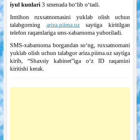
iyul kunlari
3 smenada bo‘lib o‘tadi.
Imtihon ruxsatnomasini yuklab olish uchun
talabgorning
ariza.piima.uz
saytiga kiritilgan
telefon raqamlariga sms-xabarnoma yuboriladi.
SMS-xabarnoma borgandan so‘ng, ruxsatnomani
yuklab olish uchun talabgor ariza.piima.uz saytiga
kirib, “Shaxsiy kabinet”iga o‘z ID raqamini
kiritishi kerak.