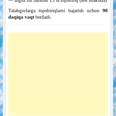
— ingliz tili fanidan 15 ta topshiriq (test shaklida)
Talabgorlarga topshiriqlarni bajarish uchun
90
daqiqa vaqt
beriladi.