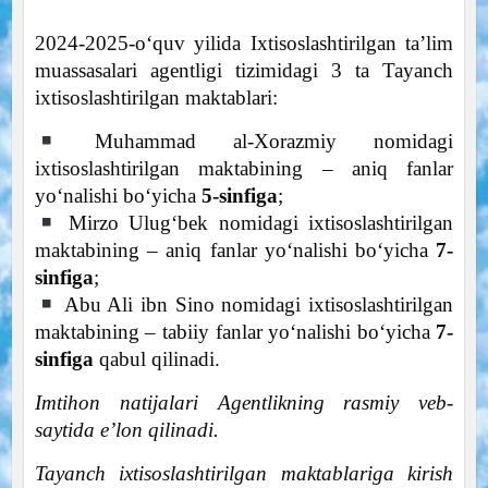
2024-2025-o‘quv yilida Ixtisoslashtirilgan ta’lim
muassasalari agentligi tizimidagi 3 ta Tayanch
ixtisoslashtirilgan maktablari:
Muhammad al-Xorazmiy nomidagi
ixtisoslashtirilgan maktabining – aniq fanlar
yo‘nalishi bo‘yicha
5-sinfiga
;
Mirzo Ulug‘bek nomidagi ixtisoslashtirilgan
maktabining – aniq fanlar yo‘nalishi bo‘yicha
7-
sinfiga
;
Abu Ali ibn Sino nomidagi ixtisoslashtirilgan
maktabining – tabiiy fanlar yo‘nalishi bo‘yicha
7-
sinfiga
qabul qilinadi.
Imtihon natijalari Agentlikning rasmiy veb-
saytida e’lon qilinadi.
Tayanch ixtisoslashtirilgan maktablariga kirish