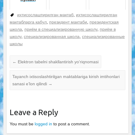
ихтисослаштирилган мактаб
,
ихтисослаштирилган
мактабларга қабул
,
президент мактаби
,
президентская
школа
,
приём в специализированную школу
,
приём в
школу
,
специализированная школа
,
специализированные
школы
←
Elektron tabelni shakllantirish yo‘riqnomasi
Tayanch ixtisoslashtirilgan maktablariga kirish imtihonlari
sanasi e’lon qilindi
→
Leave a Reply
You must be
logged in
to post a comment.