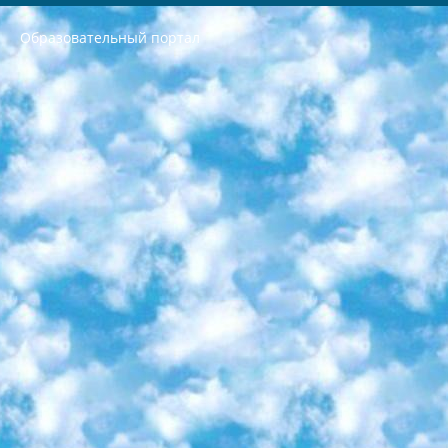
Образовательный портал
РЕСПУБЛИКА УЗБЕКИСТАН МИНИСТРЕРСТВО ДОШКОЛЬНОГО И ШКОЛЬНОГО ОБРАЗОВАНИЯ КОМАНДА в общеобразовательных учреждениях в 2023-2024 учебном году организация и проведение итоговой государственной аттестации обучающихся о Министра дошкольного и школьного образования Республики Узбекистан от 4 марта 2008 года (постановлением Минюста от 20 марта 2008 года № 1778 государственной регистрации) «Итоговое состояние учащихся общего среднего образования на основании положения об утверждении положения об аттестации общего среднего образования выпускной экзамен студентов в образовательных учреждениях в 2023-2024 учебном году В целях организации и прохождения аттестации приказываю: 1. Следующее: перечень предметов, по которым будет проводиться итоговая государственная аттестация и экзамен формы перевода согласно приложению 1; сертификаты международного образца, оценивающие уровень владения иностранными языками перечень согласно приложению 2; 2. Педагогический при специализированных образовательных учреждениях. научно-практический центр квалификации и международной оценки (Д.Давидова) 2024 г. До 25 марта: задания по предметам, по которым будет проводиться итоговая аттестация разработка и утверждение технических условий; итоговая аттестация на основании разработанного предметного задания разработка вопросов по предметам (устно и письменно), экзамен передача; общеобразовательные средние школы и специальные учебные заведения учащиеся выпускных классов школ и интернатов в агентской системе подготовка базы данных экзаменационных материалов и критериев оценки; перевод базы экзаменационных материалов на все языки обучения подать в Республиканский образовательный центр для изготовления; варианты экзаменов на основе разработанных контрольных материалов пусть будут поставлены задачи формирования. 3. Республиканский образовательный центр (Ш.Худайкулов) до 5 апреля 2024 года. до: база данных предоставленных экзаменационных материалов на все языки обучения перевод и экспертиза; для слепых, слабовидящих, глухих, слабослышащих и умственно отсталых детей учащиеся выпускных классов специализированных школ и школ-интернатов база данных экзаменационных материалов на всех преподаваемых языках подготовка критериев оценки; специализированные школы для умственно отсталых детей и технологии для учащихся выпускных классов школ-интернатов разработка соответствующих рекомендаций и критериев проведения ЕГЭ по естествознанию давать задания. 4. Педагогический при специализированных образовательных учреждениях. Научно-практический центр навыков и международной оценки (Д.Давидова), Республика образовательный центр (Худайкулов Ш.) итоговый государственный аттестационный экзамен ориентирован на творческое и логическое мышление при подготовке базы материалов учитывать введение заданий. 5. Следует отметить, что: сертификат государственного образца о знании общеобразовательного предмета и как минимум национальный уровень B1 по предметам на иностранных языках, указанным в Приложении 2. или международно признанный сертификат эквивалентного уровня студенты, изучающие определенный предмет, освобождаются от экзамена; по соответствующим предметам запланирована итоговая государственная аттестация за день до дня, путем жеребьевки Рабочей группой (в письменной форме по предметам, проводимым в форме) из числа сформированных вариантов выбрано 2 варианта; 2 выбранных варианта экзамена анонсированы на официальном сайте министерства и все выпускники по всей стране на основе этих вариантов проводит итоговую государственную аттестацию. 6. Государственное образование учащихся средних общеобразовательных учреждений. знания в соответствии с квалификационными требованиями, которые необходимо приобрести на основании стандартов итоговый (выпускной) контроль для 9 и 11 классов в целях тестирования Экзамены (далее – экзамены) состоят из предметов, перечисленных в приложении 1. будет сделано. 7. Экзамены пройдут с 26 мая по 15 июня 2024 г. (кроме науки физического воспитания). 8. Физическая для учащихся 9 классов общесредних образовательных учреждений. Экзамены по предмету «Образование, квалификация медицина» 1-6 мая 2024 года. сотрудники перевести под присмотр (с отклонениями в физическом или умственном развитии) специализированная школа для детей, школы-интернаты и со сколиозом школы-интернаты санаторного типа для больных детей исключены). 9. Он был слепым, слабовидящим и имел нарушения опорно-двигательного аппарата. экзамены в специализированных школах и интернатах для детей должны проводиться исходя из требований, предъявляемых к общеобразовательным учреждениям (физкультура кроме науки). 10. Специализированная школа для глухих и слабослышащих детей. и экзамены в интернатах и быть реализован в виде письменного теста по математике. 11. Специальность для умственно отсталых детей. Для 9 класса Родной язык и литературное письмо Государственный язык (язык обучения – узбекский). для неклассов) написано Математическое письмо Письменная/устная история Узбекистана Физическое воспитание практично Итоговый контроль Для 11 класса Написание родного языка и литературы (эссе) Математическое письмо Узбекский язык (обучение на узбекском языке) не посещающее общее среднее образование для учреждений)/Образовательное учреждение выбор письменный и устный Иностранный язык письменный/устный Письменная/устная история Узбекистана *По выбору студента:  Химия  Физика  Основы государственного права  География 10 бесплатных образовательных ресурсов - Мы составили подборку онлайн-проектов с интерактивными упражнениями, видеолекциями и статьями. Они помогут вам обрести новые и освежить старые знания бесплатно. 1. «ИНТУИТ» Старейшая образовательная площадка Рунета. Здесь вы найдёте сотни текстовых и видеокурсов на десятки различных тем — от программирования до психологии. Многие курсы подготовлены российскими университетами и крупными международными компаниями вроде Intel и Microsoft. Самостоятельное обучение бесплатное, но желающие могут оплатить услуги персональных наставников. 2. «Смартия» знакомит с актуальными профессиями и подсказывает, как им обучаться. Выбрав заинтересовавшую вас специальность — SMM-специалист, фотограф, веб-дизайнер или другую, — увидите список необходимых для неё умений. Чтобы вы могли освоить их самостоятельно, для каждого умения площадка отображает подборку ссылок на учебные материалы. Хотя «Смартия» ориентируется на русскоязычную аудиторию, часть контента всё же доступна только на английском. 3. «Лекторий Физтеха» Проект Московского физико-технического института (Физтеха). С его помощью вы можете смотреть онлайн серии лекций, записанные на видео в этом вузе. В числе доступных предметов — физика, биология, химия, информационные технологии и другие. К некоторым лекциям администрация ресурса прилагает готовые конспекты, которые можно скачивать в PDF-формате. 4. ITMOcourses Онлайн-площадка Санкт-Петербургского национального исследовательского университета информационных технологий, механики и оптики (ИТМО). Ресурс предоставляет свободный доступ к курсам, разработанным в этом вузе. Каталог материалов разбит на четыре категории: «Оптические системы и технологии», «Приборостроение и робототехника», «Информационные технологии» и «Биотехнологии». Курсы состоят из видеолекций, интерактивных демонстраций и заданий. 5. «КиберЛенинка» Электронная научная библиотека открытого доступа. Каталог площадки регулярно обрастает текстами статей из различных научных изданий. Сгруппированные по журналам и рубрикам публикации можно читать онлайн или скачивать целиком в PDF-формате. Проект нацелен на популяризацию науки за счёт открытого доступа к качественной информации. 6. «ПостНаука» На этом ресурсе публикуют подборки видеолекций, составленные экспертами из разных отраслей и объединённые общими темами. Среди них, к примеру, есть серии «Биоинформатика и геномика», «Культура средневековой Скандинавии» и Cinema Studies о теории кино. Каждая подборка лекций — логически связанная история, рассказанная экспертом от первого лица. Кроме того, на сайте появляются научно-образовательные статьи и тесты на разные темы. 7. «Newочём» Команда проекта «Newочём» отбирает самые интересные тексты из англоязычных СМИ и переводит те из них, за которые голосуют участники сообщества «ВКонтакте». По большей части это научно-популярные статьи. Редакторы придумывают лишь заголовки, в остальном содержание переводов соответствует оригиналам. Полные тексты можно читать прямо в социальной сети. 8. InternetUrok Онлайн-база материалов по основным дисциплинам школьной программы. Информация на сайте структурирована по классам, предметам и темам (урокам). Каждый урок состоит из видеолекций и конспектов. Есть также интерактивные тренажёры и тесты для закрепления пройденного материала. Даже если вы давно окончили школу, возможность повторить программу старших классов всегда может пригодиться. 9. Edutainme Ещё один ресурс об образовании. В отличие от Newtonew, как мне кажется, Edutainme больше ориентируется на представителей индустрии: педагогов, предпринимателей, разработчиков образовательных проектов. Но и любой, кто просто стремится к саморазвитию, найдёт на сайте много полезного и интересного для себя. Например, информацию о новых курсах и образовательных сервисах. 10. Newtonew Онлайн-медиа об образовании и обучении в широком смысле. Авторы Newtonew пишут об инструментах, заведениях, тактиках и стратегиях, которые помогают учить других и получать новые знания самостоятельно. На этой площадке вы найдёте новости, обзоры, аналитические мат