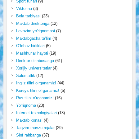
Sport turlari
(9)
Viktorina
(3)
Bola tarbiyasi
(23)
Maktab direktoriga
(12)
Lavozim yo'riqnomasi
(7)
Maktabgacha ta’lim
(4)
O‘lchov birliklari
(5)
Mashhurlar hayoti
(19)
Direktor o‘rinbosariga
(61)
Xorijiy universitetlar
(4)
Salomatlik
(12)
Ingliz tilini o‘rganamiz!
(44)
Koreys tilini o‘rganamiz!
(5)
Rus tilini o‘rganamiz!
(16)
Yo‘riqnoma
(23)
Internet texnologiyalari
(13)
Maktab xonasi
(4)
Taqvim-mavzu rejalar
(29)
Sinf rahbariga
(37)