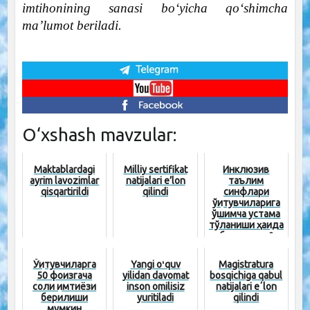
imtihonining sanasi boʻyicha qoʻshimcha
maʼlumot beriladi.
O‘xshash mavzular:
Maktablardagi
Milliy sertifikat
Инклюзив
ayrim lavozimlar
natijalari e’lon
таълим
qisqartirildi
qilindi
синфлари
ўқитувчиларига
қўшимча устама
тўланиши ҳақида
биласизми?
Ўқитувчиларга
Yangi oʻquv
Magistratura
50 фоизгача
yilidan davomat
bosqichiga qabul
солиқ имтиёзи
inson omilisiz
natijalari eʼlon
берилиши
yuritiladi
qilindi
мумкин