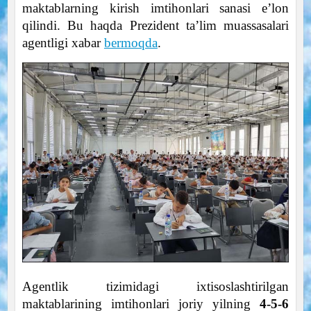
maktablarning kirish imtihonlari sanasi e’lon
qilindi. Bu haqda Prezident ta’lim muassasalari
agentligi xabar
bermoqda
.
Agentlik tizimidagi ixtisoslashtirilgan
maktablarining imtihonlari joriy yilning
4-5-6