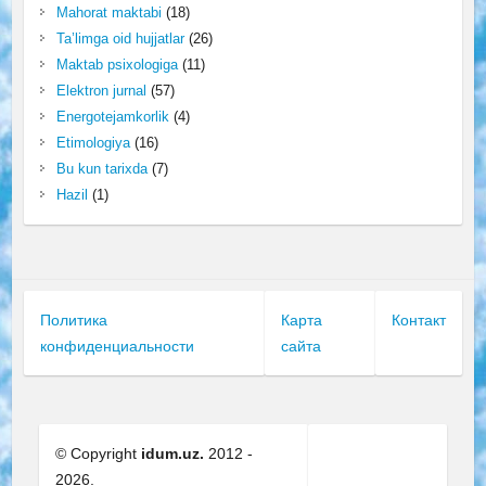
Mahorat maktabi
(18)
Ta’limga oid hujjatlar
(26)
Maktab psixologiga
(11)
Elektron jurnal
(57)
Energotejamkorlik
(4)
Etimologiya
(16)
Bu kun tarixda
(7)
Hazil
(1)
Политика
Карта
Контакт
конфиденциальности
сайта
© Copyright
idum.uz.
2012 -
2026.