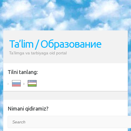
Ta’lim / Образование
Ta’limga va tarbiyaga oid portal
Tilni tanlang:
Nimani qidiramiz?
Search