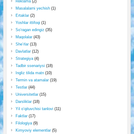
Reklama
(2)
Masalalarni yechish
(1)
Ertaklar
(2)
Yoshlar ittifoqi
(1)
So‘ragan edingiz
(35)
Maqolalar
(43)
She’rlar
(13)
Davlatlar
(12)
Strategiya
(4)
Tadbir ssenariysi
(18)
Ingliz tilida matn
(10)
Termin va atamalar
(19)
Testlar
(44)
Universitetlar
(15)
Darsliklar
(18)
Yil o‘qituvchisi tanlovi
(11)
Faktlar
(17)
Filologiya
(9)
Kimyoviy elementlar
(5)