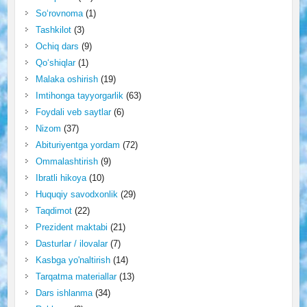
So‘rovnoma
(1)
Tashkilot
(3)
Ochiq dars
(9)
Qo‘shiqlar
(1)
Malaka oshirish
(19)
Imtihonga tayyorgarlik
(63)
Foydali veb saytlar
(6)
Nizom
(37)
Abituriyentga yordam
(72)
Ommalashtirish
(9)
Ibratli hikoya
(10)
Huquqiy savodxonlik
(29)
Taqdimot
(22)
Prezident maktabi
(21)
Dasturlar / ilovalar
(7)
Kasbga yo'naltirish
(14)
Tarqatma materiallar
(13)
Dars ishlanma
(34)