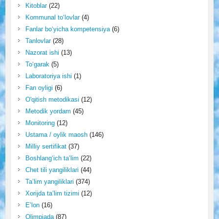
Kitoblar
(22)
Kommunal to‘lovlar
(4)
Fanlar bo‘yicha kompetensiya
(6)
Tanlovlar
(28)
Nazorat ishi
(13)
To‘garak
(5)
Laboratoriya ishi
(1)
Fan oyligi
(6)
O'qitish metodikasi
(12)
Metodik yordam
(45)
Monitoring
(12)
Ustama / oylik maosh
(146)
Milliy sertifikat
(37)
Boshlang‘ich ta’lim
(22)
Chet tili yangiliklari
(44)
Ta’lim yangiliklari
(374)
Xorijda ta’lim tizimi
(12)
E’lon
(16)
Olimpiada
(87)