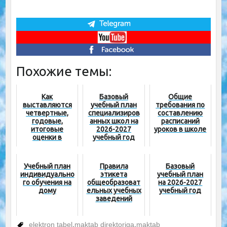
Похожие темы:
Как
Базовый
Общие
выставляются
учебный план
требования по
четвертные,
специализиров
составлению
годовые,
анных школ на
расписаний
итоговые
2026-2027
уроков в школе
оценки в
учебный год
электронном
журнале?
(ФОТО)
Учебный план
Правила
Базовый
индивидуально
этикета
учебный план
го обучения на
общеобразоват
на 2026-2027
дому
ельных учебных
учебный год
заведений
elektron tabel
,
maktab direktoriga
,
maktab