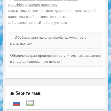
zavuchiga
,
zavuchga
,
директору
школы
,
завучга
,
заместителю директора школы
,
мактаб
директорига
,
табель
,
электрон
,
электрон
табель
,
электронный табель ученика
←
В Узбекистане начался приём документов в
магистратуру
Объявлена дата проведения вступительных экзаменов
в специализированные школы
→
Выберите язык: