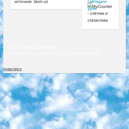
источник: idum.uz
© Все права защищены
РЕСПУБЛИКА УЗБЕКИСТАН МИНИСТРЕРСТВО ДОШКОЛЬНОГО И ШКОЛЬНОГО ОБРАЗОВАНИЯ КОМАНДА в общеобразовательных учреждениях в 2023-2024 учебном году организация и проведение итоговой государственной аттестации обучающихся о Министра дошкольного и школьного образования Республики Узбекистан от 4 марта 2008 года (постановлением Минюста от 20 марта 2008 года № 1778 государственной регистрации) «Итоговое состояние учащихся общего среднего образования на основании положения об утверждении положения об аттестации общего среднего образования выпускной экзамен студентов в образовательных учреждениях в 2023-2024 учебном году В целях организации и прохождения аттестации приказываю: 1. Следующее: перечень предметов, по которым будет проводиться итоговая государственная аттестация и экзамен формы перевода согласно приложению 1; сертификаты международного образца, оценивающие уровень владения иностранными языками перечень согласно приложению 2; 2. Педагогический при специализированных образовательных учреждениях. научно-практический центр квалификации и международной оценки (Д.Давидова) 2024 г. До 25 марта: задания по предметам, по которым будет проводиться итоговая аттестация разработка и утверждение технических условий; итоговая аттестация на основании разработанного предметного задания разработка вопросов по предметам (устно и письменно), экзамен передача; общеобразовательные средние школы и специальные учебные заведения учащиеся выпускных классов школ и интернатов в агентской системе подготовка базы данных экзаменационных материалов и критериев оценки; перевод базы экзаменационных материалов на все языки обучения подать в Республиканский образовательный центр для изготовления; варианты экзаменов на основе разработанных контрольных материалов пусть будут поставлены задачи формирования. 3. Республиканский образовательный центр (Ш.Худайкулов) до 5 апреля 2024 года. до: база данных предоставленных экзаменационных материалов на все языки обучения перевод и экспертиза; для слепых, слабовидящих, глухих, слабослышащих и умственно отсталых детей учащиеся выпускных классов специализированных школ и школ-интернатов база данных экзаменационных материалов на всех преподаваемых языках подготовка критериев оценки; специализированные школы для умственно отсталых детей и технологии для учащихся выпускных классов школ-интернатов разработка соответствующих рекомендаций и критериев проведения ЕГЭ по естествознанию давать задания. 4. Педагогический при специализированных образовательных учреждениях. Научно-практический центр навыков и международной оценки (Д.Давидова), Республика образовательный центр (Худайкулов Ш.) итоговый государственный аттестационный экзамен ориентирован на творческое и логическое мышление при подготовке базы материалов учитывать введение заданий. 5. Следует отметить, что: сертификат государственного образца о знании общеобразовательного предмета и как минимум национальный уровень B1 по предметам на иностранных языках, указанным в Приложении 2. или международно признанный сертификат эквивалентного уровня студенты, изучающие определенный предмет, освобождаются от экзамена; по соответствующим предметам запланирована итоговая государственная аттестация за день до дня, путем жеребьевки Рабочей группой (в письменной форме по предметам, проводимым в форме) из числа сформированных вариантов выбрано 2 варианта; 2 выбранных варианта экзамена анонсированы на официальном сайте министерства и все выпускники по всей стране на основе этих вариантов проводит итоговую государственную аттестацию. 6. Государственное образование учащихся средних общеобразовательных учреждений. знания в соответствии с квалификационными требованиями, которые необходимо приобрести на основании стандартов итоговый (выпускной) контроль для 9 и 11 классов в целях тестирования Экзамены (далее – экзамены) состоят из предметов, перечисленных в приложении 1. будет сделано. 7. Экзамены пройдут с 26 мая по 15 июня 2024 г. (кроме науки физического воспитания). 8. Физическая для учащихся 9 классов общесредних образовательных учреждений. Экзамены по предмету «Образование, квалификация медицина» 1-6 мая 2024 года. сотрудники перевести под присмотр (с отклонениями в физическом или умственном развитии) специализированная школа для детей, школы-интернаты и со сколиозом школы-интернаты санаторного типа для больных детей исключены). 9. Он был слепым, слабовидящим и имел нарушения опорно-двигательного аппарата. экзамены в специализированных школах и интернатах для детей должны проводиться исходя из требований, предъявляемых к общеобразовательным учреждениям (физкультура кроме науки). 10. Специализированная школа для глухих и слабослышащих детей. и экзамены в интернатах и быть реализован в виде письменного теста по математике. 11. Специальность для умственно отсталых детей. Для 9 класса Родной язык и литературное письмо Государственный язык (язык обучения – узбекский). для неклассов) написано Математическое письмо Письменная/устная история Узбекистана Физическое воспитание практично Итоговый контроль Для 11 класса Написание родного языка и литературы (эссе) Математическое письмо Узбекский язык (обучение на узбекском языке) не посещающее общее среднее образование для учреждений)/Образовательное учреждение выбор письменный и устный Иностранный язык письменный/устный Письменная/устная история Узбекистана *По выбору студента:  Химия  Физика  Основы государственного права  География 10 бесплатных образовательных ресурсов - Мы составили подборку онлайн-проектов с интерактивными упражнениями, видеолекциями и статьями. Они помогут вам обрести новые и освежить старые знания бесплатно. 1. «ИНТУИТ» Старейшая образовательная площадка Рунета. Здесь вы найдёте сотни текстовых и видеокурсов на десятки различных тем — от программирования до психологии. Многие курсы подготовлены российскими университетами и крупными международными компаниями вроде Intel и Microsoft. Самостоятельное обучение бесплатное, но желающие могут оплатить услуги персональных наставников. 2. «Смартия» знакомит с актуальными профессиями и подсказывает, как им обучаться. Выбрав заинтересовавшую вас специальность — SMM-специалист, фотограф, веб-дизайнер или другую, — увидите список необходимых для неё умений. Чтобы вы могли освоить их самостоятельно, для каждого умения площадка отображает подборку ссылок на учебные материалы. Хотя «Смартия» ориентируется на русскоязычную аудиторию, часть контента всё же доступна только на английском. 3. «Лекторий Физтеха» Проект Московского физико-технического института (Физтеха). С его помощью вы можете смотреть онлайн серии лекций, записанные на видео в этом вузе. В числе доступных предметов — физика, биология, химия, информационные технологии и другие. К некоторым лекциям администрация ресурса прилагает готовые конспекты, которые можно скачивать в PDF-формате. 4. ITMOcourses Онлайн-площадка Санкт-Петербургского национального исследовательского университета информационных технологий, механики и оптики (ИТМО). Ресурс предоставляет свободный доступ к курсам, разработанным в этом вузе. Каталог материалов разбит на четыре категории: «Оптические системы и технологии», «Приборостроение и робототехника», «Информационные технологии» и «Биотехнологии». Курсы состоят из видеолекций, интерактивных демонстраций и заданий. 5. «КиберЛенинка» Электронная научная библиотека открытого доступа. Каталог площадки регулярно обрастает текстами статей из различных научных изданий. Сгруппированные по журналам и рубрикам публикации можно читать онлайн или скачивать целиком в PDF-формате. Проект нацелен на популяризацию науки за счёт открытого доступа к качественной информации. 6. «ПостНаука» На этом ресурсе публикуют подборки видеолекций, составленные экспертами из разных отраслей и объединённые общими темами. Среди них, к примеру, есть серии «Биоинформатика и геномика», «Культура средневековой Скандинавии» и Cinema Studies о теории кино. Каждая подборка лекций — логически связанная история, рассказанная экспертом от первого лица. Кроме того, на сайте появляются научно-образовательные статьи и тесты на разные темы. 7. «Newочём» Команда проекта «Newочём» отбирает самые интересные тексты из англоязычных СМИ и переводит те из них, за которые голосуют участники сообщества «ВКонтакте». По большей части это научно-популярные статьи. Редакторы придумывают лишь заголовки, в остальном содержание переводов соответствует оригиналам. Полные тексты можно читать прямо в социальной сети. 8. InternetUrok Онлайн-база материалов по основным дисциплинам школьной программы. Информация на сайте структурирована по классам, предметам и темам (урокам). Каждый урок состоит из видеолекций и конспектов. Есть также интерактивные тренажёры и тесты для закрепления пройденного материала. Даже если вы давно окончили школу, возможность повторить программу старших классов всегда может пригодиться. 9. Edutainme Ещё один ресурс об образовании. В отличие от Newtonew, как мне кажется, Edutainme больше ориентируется на представителей индустрии: педагогов, предпринимателей, разработчиков образовательных проектов. Но и любой, кто просто стремится к саморазвитию, найдёт на сайте много полезного и интересного для себя. Например, информацию о новых курсах и образовательных сервисах. 10. Newtonew Онлайн-медиа об образовании и обучении в широком смысле. Авторы Newtonew пишут об инструментах, заведениях, тактиках и стратегиях, которые помогают учить других и получать новые знания самостоятельно. На этой площадке вы найдёте новости, обзоры, аналитические мате
55863853