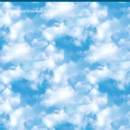
Образовательный портал
РЕСПУБЛИКА УЗБЕКИСТАН МИНИСТРЕРСТВО ДОШКОЛЬНОГО И ШКОЛЬНОГО ОБРАЗОВАНИЯ КОМАНДА в общеобразовательных учреждениях в 2023-2024 учебном году организация и проведение итоговой государственной аттестации обучающихся о Министра дошкольного и школьного образования Республики Узбекистан от 4 марта 2008 года (постановлением Минюста от 20 марта 2008 года № 1778 государственной регистрации) «Итоговое состояние учащихся общего среднего образования на основании положения об утверждении положения об аттестации общего среднего образования выпускной экзамен студентов в образовательных учреждениях в 2023-2024 учебном году В целях организации и прохождения аттестации приказываю: 1. Следующее: перечень предметов, по которым будет проводиться итоговая государственная аттестация и экзамен формы перевода согласно приложению 1; сертификаты международного образца, оценивающие уровень владения иностранными языками перечень согласно приложению 2; 2. Педагогический при специализированных образовательных учреждениях. научно-практический центр квалификации и международной оценки (Д.Давидова) 2024 г. До 25 марта: задания по предметам, по которым будет проводиться итоговая аттестация разработка и утверждение технических условий; итоговая аттестация на основании разработанного предметного задания разработка вопросов по предметам (устно и письменно), экзамен передача; общеобразовательные средние школы и специальные учебные заведения учащиеся выпускных классов школ и интернатов в агентской системе подготовка базы данных экзаменационных материалов и критериев оценки; перевод базы экзаменационных материалов на все языки обучения подать в Республиканский образовательный центр для изготовления; варианты экзаменов на основе разработанных контрольных материалов пусть будут поставлены задачи формирования. 3. Республиканский образовательный центр (Ш.Худайкулов) до 5 апреля 2024 года. до: база данных предоставленных экзаменационных материалов на все языки обучения перевод и экспертиза; для слепых, слабовидящих, глухих, слабослышащих и умственно отсталых детей учащиеся выпускных классов специализированных школ и школ-интернатов база данных экзаменационных материалов на всех преподаваемых языках подготовка критериев оценки; специализированные школы для умственно отсталых детей и технологии для учащихся выпускных классов школ-интернатов разработка соответствующих рекомендаций и критериев проведения ЕГЭ по естествознанию давать задания. 4. Педагогический при специализированных образовательных учреждениях. Научно-практический центр навыков и международной оценки (Д.Давидова), Республика образовательный центр (Худайкулов Ш.) итоговый государственный аттестационный экзамен ориентирован на творческое и логическое мышление при подготовке базы материалов учитывать введение заданий. 5. Следует отметить, что: сертификат государственного образца о знании общеобразовательного предмета и как минимум национальный уровень B1 по предметам на иностранных языках, указанным в Приложении 2. или международно признанный сертификат эквивалентного уровня студенты, изучающие определенный предмет, освобождаются от экзамена; по соответствующим предметам запланирована итоговая государственная аттестация за день до дня, путем жеребьевки Рабочей группой (в письменной форме по предметам, проводимым в форме) из числа сформированных вариантов выбрано 2 варианта; 2 выбранных варианта экзамена анонсированы на официальном сайте министерства и все выпускники по всей стране на основе этих вариантов проводит итоговую государственную аттестацию. 6. Государственное образование учащихся средних общеобразовательных учреждений. знания в соответствии с квалификационными требованиями, которые необходимо приобрести на основании стандартов итоговый (выпускной) контроль для 9 и 11 классов в целях тестирования Экзамены (далее – экзамены) состоят из предметов, перечисленных в приложении 1. будет сделано. 7. Экзамены пройдут с 26 мая по 15 июня 2024 г. (кроме науки физического воспитания). 8. Физическая для учащихся 9 классов общесредних образовательных учреждений. Экзамены по предмету «Образование, квалификация медицина» 1-6 мая 2024 года. сотрудники перевести под присмотр (с отклонениями в физическом или умственном развитии) специализированная школа для детей, школы-интернаты и со сколиозом школы-интернаты санаторного типа для больных детей исключены). 9. Он был слепым, слабовидящим и имел нарушения опорно-двигательного аппарата. экзамены в специализированных школах и интернатах для детей должны проводиться исходя из требований, предъявляемых к общеобразовательным учреждениям (физкультура кроме науки). 10. Специализированная школа для глухих и слабослышащих детей. и экзамены в интернатах и быть реализован в виде письменного теста по математике. 11. Специальность для умственно отсталых детей. Для 9 класса Родной язык и литературное письмо Государственный язык (язык обучения – узбекский). для неклассов) написано Математическое письмо Письменная/устная история Узбекистана Физическое воспитание практично Итоговый контроль Для 11 класса Написание родного языка и литературы (эссе) Математическое письмо Узбекский язык (обучение на узбекском языке) не посещающее общее среднее образование для учреждений)/Образовательное учреждение выбор письменный и устный Иностранный язык письменный/устный Письменная/устная история Узбекистана *По выбору студента:  Химия  Физика  Основы государственного права  География 10 бесплатных образовательных ресурсов - Мы составили подборку онлайн-проектов с интерактивными упражнениями, видеолекциями и статьями. Они помогут вам обрести новые и освежить старые знания бесплатно. 1. «ИНТУИТ» Старейшая образовательная площадка Рунета. Здесь вы найдёте сотни текстовых и видеокурсов на десятки различных тем — от программирования до психологии. Многие курсы подготовлены российскими университетами и крупными международными компаниями вроде Intel и Microsoft. Самостоятельное обучение бесплатное, но желающие могут оплатить услуги персональных наставников. 2. «Смартия» знакомит с актуальными профессиями и подсказывает, как им обучаться. Выбрав заинтересовавшую вас специальность — SMM-специалист, фотограф, веб-дизайнер или другую, — увидите список необходимых для неё умений. Чтобы вы могли освоить их самостоятельно, для каждого умения площадка отображает подборку ссылок на учебные материалы. Хотя «Смартия» ориентируется на русскоязычную аудиторию, часть контента всё же доступна только на английском. 3. «Лекторий Физтеха» Проект Московского физико-технического института (Физтеха). С его помощью вы можете смотреть онлайн серии лекций, записанные на видео в этом вузе. В числе доступных предметов — физика, биология, химия, информационные технологии и другие. К некоторым лекциям администрация ресурса прилагает готовые конспекты, которые можно скачивать в PDF-формате. 4. ITMOcourses Онлайн-площадка Санкт-Петербургского национального исследовательского университета информационных технологий, механики и оптики (ИТМО). Ресурс предоставляет свободный доступ к курсам, разработанным в этом вузе. Каталог материалов разбит на четыре категории: «Оптические системы и технологии», «Приборостроение и робототехника», «Информационные технологии» и «Биотехнологии». Курсы состоят из видеолекций, интерактивных демонстраций и заданий. 5. «КиберЛенинка» Электронная научная библиотека открытого доступа. Каталог площадки регулярно обрастает текстами статей из различных научных изданий. Сгруппированные по журналам и рубрикам публикации можно читать онлайн или скачивать целиком в PDF-формате. Проект нацелен на популяризацию науки за счёт открытого доступа к качественной информации. 6. «ПостНаука» На этом ресурсе публикуют подборки видеолекций, составленные экспертами из разных отраслей и объединённые общими темами. Среди них, к примеру, есть серии «Биоинформатика и геномика», «Культура средневековой Скандинавии» и Cinema Studies о теории кино. Каждая подборка лекций — логически связанная история, рассказанная экспертом от первого лица. Кроме того, на сайте появляются научно-образовательные статьи и тесты на разные темы. 7. «Newочём» Команда проекта «Newочём» отбирает самые интересные тексты из англоязычных СМИ и переводит те из них, за которые голосуют участники сообщества «ВКонтакте». По большей части это научно-популярные статьи. Редакторы придумывают лишь заголовки, в остальном содержание переводов соответствует оригиналам. Полные тексты можно читать прямо в социальной сети. 8. InternetUrok Онлайн-база материалов по основным дисциплинам школьной программы. Информация на сайте структурирована по классам, предметам и темам (урокам). Каждый урок состоит из видеолекций и конспектов. Есть также интерактивные тренажёры и тесты для закрепления пройденного материала. Даже если вы давно окончили школу, возможность повторить программу старших классов всегда может пригодиться. 9. Edutainme Ещё один ресурс об образовании. В отличие от Newtonew, как мне кажется, Edutainme больше ориентируется на представителей индустрии: педагогов, предпринимателей, разработчиков образовательных проектов. Но и любой, кто просто стремится к саморазвитию, найдёт на сайте много полезного и интересного для себя. Например, информацию о новых курсах и образовательных сервисах. 10. Newtonew Онлайн-медиа об образовании и обучении в широком смысле. Авторы Newtonew пишут об инструментах, заведениях, тактиках и стратегиях, которые помогают учить других и получать новые знания самостоятельно. На этой площадке вы найдёте новости, обзоры, аналитические мат