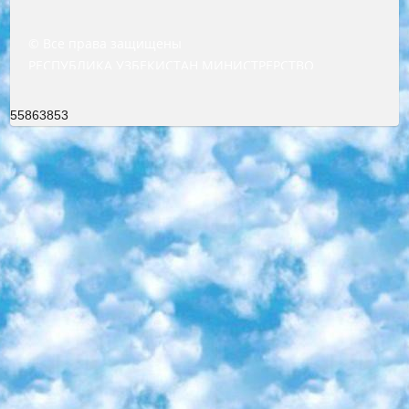
© Все права защищены
РЕСПУБЛИКА УЗБЕКИСТАН МИНИСТРЕРСТВО ДОШКОЛЬНОГО И ШКОЛЬНОГО ОБРАЗОВАНИЯ КОМАНДА в общеобразовательных учреждениях в 2023-2024 учебном году организация и проведение итоговой государственной аттестации обучающихся о Министра дошкольного и школьного образования Республики Узбекистан от 4 марта 2008 года (постановлением Минюста от 20 марта 2008 года № 1778 государственной регистрации) «Итоговое состояние учащихся общего среднего образования на основании положения об утверждении положения об аттестации общего среднего образования выпускной экзамен студентов в образовательных учреждениях в 2023-2024 учебном году В целях организации и прохождения аттестации приказываю: 1. Следующее: перечень предметов, по которым будет проводиться итоговая государственная аттестация и экзамен формы перевода согласно приложению 1; сертификаты международного образца, оценивающие уровень владения иностранными языками перечень согласно приложению 2; 2. Педагогический при специализированных образовательных учреждениях. научно-практический центр квалификации и международной оценки (Д.Давидова) 2024 г. До 25 марта: задания по предметам, по которым будет проводиться итоговая аттестация разработка и утверждение технических условий; итоговая аттестация на основании разработанного предметного задания разработка вопросов по предметам (устно и письменно), экзамен передача; общеобразовательные средние школы и специальные учебные заведения учащиеся выпускных классов школ и интернатов в агентской системе подготовка базы данных экзаменационных материалов и критериев оценки; перевод базы экзаменационных материалов на все языки обучения подать в Республиканский образовательный центр для изготовления; варианты экзаменов на основе разработанных контрольных материалов пусть будут поставлены задачи формирования. 3. Республиканский образовательный центр (Ш.Худайкулов) до 5 апреля 2024 года. до: база данных предоставленных экзаменационных материалов на все языки обучения перевод и экспертиза; для слепых, слабовидящих, глухих, слабослышащих и умственно отсталых детей учащиеся выпускных классов специализированных школ и школ-интернатов база данных экзаменационных материалов на всех преподаваемых языках подготовка критериев оценки; специализированные школы для умственно отсталых детей и технологии для учащихся выпускных классов школ-интернатов разработка соответствующих рекомендаций и критериев проведения ЕГЭ по естествознанию давать задания. 4. Педагогический при специализированных образовательных учреждениях. Научно-практический центр навыков и международной оценки (Д.Давидова), Республика образовательный центр (Худайкулов Ш.) итоговый государственный аттестационный экзамен ориентирован на творческое и логическое мышление при подготовке базы материалов учитывать введение заданий. 5. Следует отметить, что: сертификат государственного образца о знании общеобразовательного предмета и как минимум национальный уровень B1 по предметам на иностранных языках, указанным в Приложении 2. или международно признанный сертификат эквивалентного уровня студенты, изучающие определенный предмет, освобождаются от экзамена; по соответствующим предметам запланирована итоговая государственная аттестация за день до дня, путем жеребьевки Рабочей группой (в письменной форме по предметам, проводимым в форме) из числа сформированных вариантов выбрано 2 варианта; 2 выбранных варианта экзамена анонсированы на официальном сайте министерства и все выпускники по всей стране на основе этих вариантов проводит итоговую государственную аттестацию. 6. Государственное образование учащихся средних общеобразовательных учреждений. знания в соответствии с квалификационными требованиями, которые необходимо приобрести на основании стандартов итоговый (выпускной) контроль для 9 и 11 классов в целях тестирования Экзамены (далее – экзамены) состоят из предметов, перечисленных в приложении 1. будет сделано. 7. Экзамены пройдут с 26 мая по 15 июня 2024 г. (кроме науки физического воспитания). 8. Физическая для учащихся 9 классов общесредних образовательных учреждений. Экзамены по предмету «Образование, квалификация медицина» 1-6 мая 2024 года. сотрудники перевести под присмотр (с отклонениями в физическом или умственном развитии) специализированная школа для детей, школы-интернаты и со сколиозом школы-интернаты санаторного типа для больных детей исключены). 9. Он был слепым, слабовидящим и имел нарушения опорно-двигательного аппарата. экзамены в специализированных школах и интернатах для детей должны проводиться исходя из требований, предъявляемых к общеобразовательным учреждениям (физкультура кроме науки). 10. Специализированная школа для глухих и слабослышащих детей. и экзамены в интернатах и быть реализован в виде письменного теста по математике. 11. Специальность для умственно отсталых детей. Для 9 класса Родной язык и литературное письмо Государственный язык (язык обучения – узбекский). для неклассов) написано Математическое письмо Письменная/устная история Узбекистана Физическое воспитание практично Итоговый контроль Для 11 класса Написание родного языка и литературы (эссе) Математическое письмо Узбекский язык (обучение на узбекском языке) не посещающее общее среднее образование для учреждений)/Образовательное учреждение выбор письменный и устный Иностранный язык письменный/устный Письменная/устная история Узбекистана *По выбору студента:  Химия  Физика  Основы государственного права  География 10 бесплатных образовательных ресурсов - Мы составили подборку онлайн-проектов с интерактивными упражнениями, видеолекциями и статьями. Они помогут вам обрести новые и освежить старые знания бесплатно. 1. «ИНТУИТ» Старейшая образовательная площадка Рунета. Здесь вы найдёте сотни текстовых и видеокурсов на десятки различных тем — от программирования до психологии. Многие курсы подготовлены российскими университетами и крупными международными компаниями вроде Intel и Microsoft. Самостоятельное обучение бесплатное, но желающие могут оплатить услуги персональных наставников. 2. «Смартия» знакомит с актуальными профессиями и подсказывает, как им обучаться. Выбрав заинтересовавшую вас специальность — SMM-специалист, фотограф, веб-дизайнер или другую, — увидите список необходимых для неё умений. Чтобы вы могли освоить их самостоятельно, для каждого умения площадка отображает подборку ссылок на учебные материалы. Хотя «Смартия» ориентируется на русскоязычную аудиторию, часть контента всё же доступна только на английском. 3. «Лекторий Физтеха» Проект Московского физико-технического института (Физтеха). С его помощью вы можете смотреть онлайн серии лекций, записанные на видео в этом вузе. В числе доступных предметов — физика, биология, химия, информационные технологии и другие. К некоторым лекциям администрация ресурса прилагает готовые конспекты, которые можно скачивать в PDF-формате. 4. ITMOcourses Онлайн-площадка Санкт-Петербургского национального исследовательского университета информационных технологий, механики и оптики (ИТМО). Ресурс предоставляет свободный доступ к курсам, разработанным в этом вузе. Каталог материалов разбит на четыре категории: «Оптические системы и технологии», «Приборостроение и робототехника», «Информационные технологии» и «Биотехнологии». Курсы состоят из видеолекций, интерактивных демонстраций и заданий. 5. «КиберЛенинка» Электронная научная библиотека открытого доступа. Каталог площадки регулярно обрастает текстами статей из различных научных изданий. Сгруппированные по журналам и рубрикам публикации можно читать онлайн или скачивать целиком в PDF-формате. Проект нацелен на популяризацию науки за счёт открытого доступа к качественной информации. 6. «ПостНаука» На этом ресурсе публикуют подборки видеолекций, составленные экспертами из разных отраслей и объединённые общими темами. Среди них, к примеру, есть серии «Биоинформатика и геномика», «Культура средневековой Скандинавии» и Cinema Studies о теории кино. Каждая подборка лекций — логически связанная история, рассказанная экспертом от первого лица. Кроме того, на сайте появляются научно-образовательные статьи и тесты на разные темы. 7. «Newочём» Команда проекта «Newочём» отбирает самые интересные тексты из англоязычных СМИ и переводит те из них, за которые голосуют участники сообщества «ВКонтакте». По большей части это научно-популярные статьи. Редакторы придумывают лишь заголовки, в остальном содержание переводов соответствует оригиналам. Полные тексты можно читать прямо в социальной сети. 8. InternetUrok Онлайн-база материалов по основным дисциплинам школьной программы. Информация на сайте структурирована по классам, предметам и темам (урокам). Каждый урок состоит из видеолекций и конспектов. Есть также интерактивные тренажёры и тесты для закрепления пройденного материала. Даже если вы давно окончили школу, возможность повторить программу старших классов всегда может пригодиться. 9. Edutainme Ещё один ресурс об образовании. В отличие от Newtonew, как мне кажется, Edutainme больше ориентируется на представителей индустрии: педагогов, предпринимателей, разработчиков образовательных проектов. Но и любой, кто просто стремится к саморазвитию, найдёт на сайте много полезного и интересного для себя. Например, информацию о новых курсах и образовательных сервисах. 10. Newtonew Онлайн-медиа об образовании и обучении в широком смысле. Авторы Newtonew пишут об инструментах, заведениях, тактиках и стратегиях, которые помогают учить других и получать новые знания самостоятельно. На этой площадке вы найдёте новости, обзоры, аналитические мате
55863853