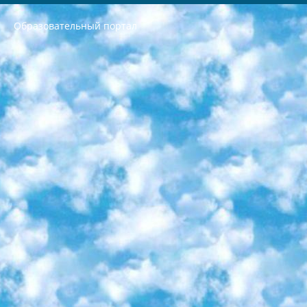
Образовательный портал
РЕСПУБЛИКА УЗБЕКИСТАН МИНИСТРЕРСТВО ДОШКОЛЬНОГО И ШКОЛЬНОГО ОБРАЗОВАНИЯ КОМАНДА в общеобразовательных учреждениях в 2023-2024 учебном году организация и проведение итоговой государственной аттестации обучающихся о Министра дошкольного и школьного образования Республики Узбекистан от 4 марта 2008 года (постановлением Минюста от 20 марта 2008 года № 1778 государственной регистрации) «Итоговое состояние учащихся общего среднего образования на основании положения об утверждении положения об аттестации общего среднего образования выпускной экзамен студентов в образовательных учреждениях в 2023-2024 учебном году В целях организации и прохождения аттестации приказываю: 1. Следующее: перечень предметов, по которым будет проводиться итоговая государственная аттестация и экзамен формы перевода согласно приложению 1; сертификаты международного образца, оценивающие уровень владения иностранными языками перечень согласно приложению 2; 2. Педагогический при специализированных образовательных учреждениях. научно-практический центр квалификации и международной оценки (Д.Давидова) 2024 г. До 25 марта: задания по предметам, по которым будет проводиться итоговая аттестация разработка и утверждение технических условий; итоговая аттестация на основании разработанного предметного задания разработка вопросов по предметам (устно и письменно), экзамен передача; общеобразовательные средние школы и специальные учебные заведения учащиеся выпускных классов школ и интернатов в агентской системе подготовка базы данных экзаменационных материалов и критериев оценки; перевод базы экзаменационных материалов на все языки обучения подать в Республиканский образовательный центр для изготовления; варианты экзаменов на основе разработанных контрольных материалов пусть будут поставлены задачи формирования. 3. Республиканский образовательный центр (Ш.Худайкулов) до 5 апреля 2024 года. до: база данных предоставленных экзаменационных материалов на все языки обучения перевод и экспертиза; для слепых, слабовидящих, глухих, слабослышащих и умственно отсталых детей учащиеся выпускных классов специализированных школ и школ-интернатов база данных экзаменационных материалов на всех преподаваемых языках подготовка критериев оценки; специализированные школы для умственно отсталых детей и технологии для учащихся выпускных классов школ-интернатов разработка соответствующих рекомендаций и критериев проведения ЕГЭ по естествознанию давать задания. 4. Педагогический при специализированных образовательных учреждениях. Научно-практический центр навыков и международной оценки (Д.Давидова), Республика образовательный центр (Худайкулов Ш.) итоговый государственный аттестационный экзамен ориентирован на творческое и логическое мышление при подготовке базы материалов учитывать введение заданий. 5. Следует отметить, что: сертификат государственного образца о знании общеобразовательного предмета и как минимум национальный уровень B1 по предметам на иностранных языках, указанным в Приложении 2. или международно признанный сертификат эквивалентного уровня студенты, изучающие определенный предмет, освобождаются от экзамена; по соответствующим предметам запланирована итоговая государственная аттестация за день до дня, путем жеребьевки Рабочей группой (в письменной форме по предметам, проводимым в форме) из числа сформированных вариантов выбрано 2 варианта; 2 выбранных варианта экзамена анонсированы на официальном сайте министерства и все выпускники по всей стране на основе этих вариантов проводит итоговую государственную аттестацию. 6. Государственное образование учащихся средних общеобразовательных учреждений. знания в соответствии с квалификационными требованиями, которые необходимо приобрести на основании стандартов итоговый (выпускной) контроль для 9 и 11 классов в целях тестирования Экзамены (далее – экзамены) состоят из предметов, перечисленных в приложении 1. будет сделано. 7. Экзамены пройдут с 26 мая по 15 июня 2024 г. (кроме науки физического воспитания). 8. Физическая для учащихся 9 классов общесредних образовательных учреждений. Экзамены по предмету «Образование, квалификация медицина» 1-6 мая 2024 года. сотрудники перевести под присмотр (с отклонениями в физическом или умственном развитии) специализированная школа для детей, школы-интернаты и со сколиозом школы-интернаты санаторного типа для больных детей исключены). 9. Он был слепым, слабовидящим и имел нарушения опорно-двигательного аппарата. экзамены в специализированных школах и интернатах для детей должны проводиться исходя из требований, предъявляемых к общеобразовательным учреждениям (физкультура кроме науки). 10. Специализированная школа для глухих и слабослышащих детей. и экзамены в интернатах и быть реализован в виде письменного теста по математике. 11. Специальность для умственно отсталых детей. Для 9 класса Родной язык и литературное письмо Государственный язык (язык обучения – узбекский). для неклассов) написано Математическое письмо Письменная/устная история Узбекистана Физическое воспитание практично Итоговый контроль Для 11 класса Написание родного языка и литературы (эссе) Математическое письмо Узбекский язык (обучение на узбекском языке) не посещающее общее среднее образование для учреждений)/Образовательное учреждение выбор письменный и устный Иностранный язык письменный/устный Письменная/устная история Узбекистана *По выбору студента:  Химия  Физика  Основы государственного права  География 10 бесплатных образовательных ресурсов - Мы составили подборку онлайн-проектов с интерактивными упражнениями, видеолекциями и статьями. Они помогут вам обрести новые и освежить старые знания бесплатно. 1. «ИНТУИТ» Старейшая образовательная площадка Рунета. Здесь вы найдёте сотни текстовых и видеокурсов на десятки различных тем — от программирования до психологии. Многие курсы подготовлены российскими университетами и крупными международными компаниями вроде Intel и Microsoft. Самостоятельное обучение бесплатное, но желающие могут оплатить услуги персональных наставников. 2. «Смартия» знакомит с актуальными профессиями и подсказывает, как им обучаться. Выбрав заинтересовавшую вас специальность — SMM-специалист, фотограф, веб-дизайнер или другую, — увидите список необходимых для неё умений. Чтобы вы могли освоить их самостоятельно, для каждого умения площадка отображает подборку ссылок на учебные материалы. Хотя «Смартия» ориентируется на русскоязычную аудиторию, часть контента всё же доступна только на английском. 3. «Лекторий Физтеха» Проект Московского физико-технического института (Физтеха). С его помощью вы можете смотреть онлайн серии лекций, записанные на видео в этом вузе. В числе доступных предметов — физика, биология, химия, информационные технологии и другие. К некоторым лекциям администрация ресурса прилагает готовые конспекты, которые можно скачивать в PDF-формате. 4. ITMOcourses Онлайн-площадка Санкт-Петербургского национального исследовательского университета информационных технологий, механики и оптики (ИТМО). Ресурс предоставляет свободный доступ к курсам, разработанным в этом вузе. Каталог материалов разбит на четыре категории: «Оптические системы и технологии», «Приборостроение и робототехника», «Информационные технологии» и «Биотехнологии». Курсы состоят из видеолекций, интерактивных демонстраций и заданий. 5. «КиберЛенинка» Электронная научная библиотека открытого доступа. Каталог площадки регулярно обрастает текстами статей из различных научных изданий. Сгруппированные по журналам и рубрикам публикации можно читать онлайн или скачивать целиком в PDF-формате. Проект нацелен на популяризацию науки за счёт открытого доступа к качественной информации. 6. «ПостНаука» На этом ресурсе публикуют подборки видеолекций, составленные экспертами из разных отраслей и объединённые общими темами. Среди них, к примеру, есть серии «Биоинформатика и геномика», «Культура средневековой Скандинавии» и Cinema Studies о теории кино. Каждая подборка лекций — логически связанная история, рассказанная экспертом от первого лица. Кроме того, на сайте появляются научно-образовательные статьи и тесты на разные темы. 7. «Newочём» Команда проекта «Newочём» отбирает самые интересные тексты из англоязычных СМИ и переводит те из них, за которые голосуют участники сообщества «ВКонтакте». По большей части это научно-популярные статьи. Редакторы придумывают лишь заголовки, в остальном содержание переводов соответствует оригиналам. Полные тексты можно читать прямо в социальной сети. 8. InternetUrok Онлайн-база материалов по основным дисциплинам школьной программы. Информация на сайте структурирована по классам, предметам и темам (урокам). Каждый урок состоит из видеолекций и конспектов. Есть также интерактивные тренажёры и тесты для закрепления пройденного материала. Даже если вы давно окончили школу, возможность повторить программу старших классов всегда может пригодиться. 9. Edutainme Ещё один ресурс об образовании. В отличие от Newtonew, как мне кажется, Edutainme больше ориентируется на представителей индустрии: педагогов, предпринимателей, разработчиков образовательных проектов. Но и любой, кто просто стремится к саморазвитию, найдёт на сайте много полезного и интересного для себя. Например, информацию о новых курсах и образовательных сервисах. 10. Newtonew Онлайн-медиа об образовании и обучении в широком смысле. Авторы Newtonew пишут об инструментах, заведениях, тактиках и стратегиях, которые помогают учить других и получать новые знания самостоятельно. На этой площадке вы найдёте новости, обзоры, аналитические мат