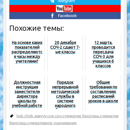
Похожие темы:
На основе каких
20 декабря
12 марта,
показателей
СОЧ-2 сдают 7-
проводится
распределяютс
ые классы
пересдача
я часы между
СОЧ-3 для
учителями?
учащихся 6
классов
Должностная
Порядок
Общие
инструкция
непрерывной
требования по
заместителя
методической
составлению
директора
службы в
расписаний
школы по
системе
уроков в школе
учебной работе
народного
образования
bsb
,
chsb
,
завучу
,
сор
,
соч
,
сумматив бахолаш
,
сумматив
баҳолаш
,
суммативное оценивание