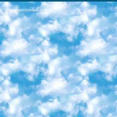
Образовательный портал
РЕСПУБЛИКА УЗБЕКИСТАН МИНИСТРЕРСТВО ДОШКОЛЬНОГО И ШКОЛЬНОГО ОБРАЗОВАНИЯ КОМАНДА в общеобразовательных учреждениях в 2023-2024 учебном году организация и проведение итоговой государственной аттестации обучающихся о Министра дошкольного и школьного образования Республики Узбекистан от 4 марта 2008 года (постановлением Минюста от 20 марта 2008 года № 1778 государственной регистрации) «Итоговое состояние учащихся общего среднего образования на основании положения об утверждении положения об аттестации общего среднего образования выпускной экзамен студентов в образовательных учреждениях в 2023-2024 учебном году В целях организации и прохождения аттестации приказываю: 1. Следующее: перечень предметов, по которым будет проводиться итоговая государственная аттестация и экзамен формы перевода согласно приложению 1; сертификаты международного образца, оценивающие уровень владения иностранными языками перечень согласно приложению 2; 2. Педагогический при специализированных образовательных учреждениях. научно-практический центр квалификации и международной оценки (Д.Давидова) 2024 г. До 25 марта: задания по предметам, по которым будет проводиться итоговая аттестация разработка и утверждение технических условий; итоговая аттестация на основании разработанного предметного задания разработка вопросов по предметам (устно и письменно), экзамен передача; общеобразовательные средние школы и специальные учебные заведения учащиеся выпускных классов школ и интернатов в агентской системе подготовка базы данных экзаменационных материалов и критериев оценки; перевод базы экзаменационных материалов на все языки обучения подать в Республиканский образовательный центр для изготовления; варианты экзаменов на основе разработанных контрольных материалов пусть будут поставлены задачи формирования. 3. Республиканский образовательный центр (Ш.Худайкулов) до 5 апреля 2024 года. до: база данных предоставленных экзаменационных материалов на все языки обучения перевод и экспертиза; для слепых, слабовидящих, глухих, слабослышащих и умственно отсталых детей учащиеся выпускных классов специализированных школ и школ-интернатов база данных экзаменационных материалов на всех преподаваемых языках подготовка критериев оценки; специализированные школы для умственно отсталых детей и технологии для учащихся выпускных классов школ-интернатов разработка соответствующих рекомендаций и критериев проведения ЕГЭ по естествознанию давать задания. 4. Педагогический при специализированных образовательных учреждениях. Научно-практический центр навыков и международной оценки (Д.Давидова), Республика образовательный центр (Худайкулов Ш.) итоговый государственный аттестационный экзамен ориентирован на творческое и логическое мышление при подготовке базы материалов учитывать введение заданий. 5. Следует отметить, что: сертификат государственного образца о знании общеобразовательного предмета и как минимум национальный уровень B1 по предметам на иностранных языках, указанным в Приложении 2. или международно признанный сертификат эквивалентного уровня студенты, изучающие определенный предмет, освобождаются от экзамена; по соответствующим предметам запланирована итоговая государственная аттестация за день до дня, путем жеребьевки Рабочей группой (в письменной форме по предметам, проводимым в форме) из числа сформированных вариантов выбрано 2 варианта; 2 выбранных варианта экзамена анонсированы на официальном сайте министерства и все выпускники по всей стране на основе этих вариантов проводит итоговую государственную аттестацию. 6. Государственное образование учащихся средних общеобразовательных учреждений. знания в соответствии с квалификационными требованиями, которые необходимо приобрести на основании стандартов итоговый (выпускной) контроль для 9 и 11 классов в целях тестирования Экзамены (далее – экзамены) состоят из предметов, перечисленных в приложении 1. будет сделано. 7. Экзамены пройдут с 26 мая по 15 июня 2024 г. (кроме науки физического воспитания). 8. Физическая для учащихся 9 классов общесредних образовательных учреждений. Экзамены по предмету «Образование, квалификация медицина» 1-6 мая 2024 года. сотрудники перевести под присмотр (с отклонениями в физическом или умственном развитии) специализированная школа для детей, школы-интернаты и со сколиозом школы-интернаты санаторного типа для больных детей исключены). 9. Он был слепым, слабовидящим и имел нарушения опорно-двигательного аппарата. экзамены в специализированных школах и интернатах для детей должны проводиться исходя из требований, предъявляемых к общеобразовательным учреждениям (физкультура кроме науки). 10. Специализированная школа для глухих и слабослышащих детей. и экзамены в интернатах и быть реализован в виде письменного теста по математике. 11. Специальность для умственно отсталых детей. Для 9 класса Родной язык и литературное письмо Государственный язык (язык обучения – узбекский). для неклассов) написано Математическое письмо Письменная/устная история Узбекистана Физическое воспитание практично Итоговый контроль Для 11 класса Написание родного языка и литературы (эссе) Математическое письмо Узбекский язык (обучение на узбекском языке) не посещающее общее среднее образование для учреждений)/Образовательное учреждение выбор письменный и устный Иностранный язык письменный/устный Письменная/устная история Узбекистана *По выбору студента:  Химия  Физика  Основы государственного права  География 10 бесплатных образовательных ресурсов - Мы составили подборку онлайн-проектов с интерактивными упражнениями, видеолекциями и статьями. Они помогут вам обрести новые и освежить старые знания бесплатно. 1. «ИНТУИТ» Старейшая образовательная площадка Рунета. Здесь вы найдёте сотни текстовых и видеокурсов на десятки различных тем — от программирования до психологии. Многие курсы подготовлены российскими университетами и крупными международными компаниями вроде Intel и Microsoft. Самостоятельное обучение бесплатное, но желающие могут оплатить услуги персональных наставников. 2. «Смартия» знакомит с актуальными профессиями и подсказывает, как им обучаться. Выбрав заинтересовавшую вас специальность — SMM-специалист, фотограф, веб-дизайнер или другую, — увидите список необходимых для неё умений. Чтобы вы могли освоить их самостоятельно, для каждого умения площадка отображает подборку ссылок на учебные материалы. Хотя «Смартия» ориентируется на русскоязычную аудиторию, часть контента всё же доступна только на английском. 3. «Лекторий Физтеха» Проект Московского физико-технического института (Физтеха). С его помощью вы можете смотреть онлайн серии лекций, записанные на видео в этом вузе. В числе доступных предметов — физика, биология, химия, информационные технологии и другие. К некоторым лекциям администрация ресурса прилагает готовые конспекты, которые можно скачивать в PDF-формате. 4. ITMOcourses Онлайн-площадка Санкт-Петербургского национального исследовательского университета информационных технологий, механики и оптики (ИТМО). Ресурс предоставляет свободный доступ к курсам, разработанным в этом вузе. Каталог материалов разбит на четыре категории: «Оптические системы и технологии», «Приборостроение и робототехника», «Информационные технологии» и «Биотехнологии». Курсы состоят из видеолекций, интерактивных демонстраций и заданий. 5. «КиберЛенинка» Электронная научная библиотека открытого доступа. Каталог площадки регулярно обрастает текстами статей из различных научных изданий. Сгруппированные по журналам и рубрикам публикации можно читать онлайн или скачивать целиком в PDF-формате. Проект нацелен на популяризацию науки за счёт открытого доступа к качественной информации. 6. «ПостНаука» На этом ресурсе публикуют подборки видеолекций, составленные экспертами из разных отраслей и объединённые общими темами. Среди них, к примеру, есть серии «Биоинформатика и геномика», «Культура средневековой Скандинавии» и Cinema Studies о теории кино. Каждая подборка лекций — логически связанная история, рассказанная экспертом от первого лица. Кроме того, на сайте появляются научно-образовательные статьи и тесты на разные темы. 7. «Newочём» Команда проекта «Newочём» отбирает самые интересные тексты из англоязычных СМИ и переводит те из них, за которые голосуют участники сообщества «ВКонтакте». По большей части это научно-популярные статьи. Редакторы придумывают лишь заголовки, в остальном содержание переводов соответствует оригиналам. Полные тексты можно читать прямо в социальной сети. 8. InternetUrok Онлайн-база материалов по основным дисциплинам школьной программы. Информация на сайте структурирована по классам, предметам и темам (урокам). Каждый урок состоит из видеолекций и конспектов. Есть также интерактивные тренажёры и тесты для закрепления пройденного материала. Даже если вы давно окончили школу, возможность повторить программу старших классов всегда может пригодиться. 9. Edutainme Ещё один ресурс об образовании. В отличие от Newtonew, как мне кажется, Edutainme больше ориентируется на представителей индустрии: педагогов, предпринимателей, разработчиков образовательных проектов. Но и любой, кто просто стремится к саморазвитию, найдёт на сайте много полезного и интересного для себя. Например, информацию о новых курсах и образовательных сервисах. 10. Newtonew Онлайн-медиа об образовании и обучении в широком смысле. Авторы Newtonew пишут об инструментах, заведениях, тактиках и стратегиях, которые помогают учить других и получать новые знания самостоятельно. На этой площадке вы найдёте новости, обзоры, аналитические мат