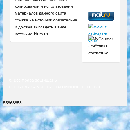
копировании и использовании
материалов данного сайта
ссылка на источник обязательна
и должна выглядеть в виде
источник: idum.uz
© Все права защищены
РЕСПУБЛИКА УЗБЕКИСТАН МИНИСТРЕРСТВО ДОШКОЛЬНОГО И ШКОЛЬНОГО ОБРАЗОВАНИЯ КОМАНДА в общеобразовательных учреждениях в 2023-2024 учебном году организация и проведение итоговой государственной аттестации обучающихся о Министра дошкольного и школьного образования Республики Узбекистан от 4 марта 2008 года (постановлением Минюста от 20 марта 2008 года № 1778 государственной регистрации) «Итоговое состояние учащихся общего среднего образования на основании положения об утверждении положения об аттестации общего среднего образования выпускной экзамен студентов в образовательных учреждениях в 2023-2024 учебном году В целях организации и прохождения аттестации приказываю: 1. Следующее: перечень предметов, по которым будет проводиться итоговая государственная аттестация и экзамен формы перевода согласно приложению 1; сертификаты международного образца, оценивающие уровень владения иностранными языками перечень согласно приложению 2; 2. Педагогический при специализированных образовательных учреждениях. научно-практический центр квалификации и международной оценки (Д.Давидова) 2024 г. До 25 марта: задания по предметам, по которым будет проводиться итоговая аттестация разработка и утверждение технических условий; итоговая аттестация на основании разработанного предметного задания разработка вопросов по предметам (устно и письменно), экзамен передача; общеобразовательные средние школы и специальные учебные заведения учащиеся выпускных классов школ и интернатов в агентской системе подготовка базы данных экзаменационных материалов и критериев оценки; перевод базы экзаменационных материалов на все языки обучения подать в Республиканский образовательный центр для изготовления; варианты экзаменов на основе разработанных контрольных материалов пусть будут поставлены задачи формирования. 3. Республиканский образовательный центр (Ш.Худайкулов) до 5 апреля 2024 года. до: база данных предоставленных экзаменационных материалов на все языки обучения перевод и экспертиза; для слепых, слабовидящих, глухих, слабослышащих и умственно отсталых детей учащиеся выпускных классов специализированных школ и школ-интернатов база данных экзаменационных материалов на всех преподаваемых языках подготовка критериев оценки; специализированные школы для умственно отсталых детей и технологии для учащихся выпускных классов школ-интернатов разработка соответствующих рекомендаций и критериев проведения ЕГЭ по естествознанию давать задания. 4. Педагогический при специализированных образовательных учреждениях. Научно-практический центр навыков и международной оценки (Д.Давидова), Республика образовательный центр (Худайкулов Ш.) итоговый государственный аттестационный экзамен ориентирован на творческое и логическое мышление при подготовке базы материалов учитывать введение заданий. 5. Следует отметить, что: сертификат государственного образца о знании общеобразовательного предмета и как минимум национальный уровень B1 по предметам на иностранных языках, указанным в Приложении 2. или международно признанный сертификат эквивалентного уровня студенты, изучающие определенный предмет, освобождаются от экзамена; по соответствующим предметам запланирована итоговая государственная аттестация за день до дня, путем жеребьевки Рабочей группой (в письменной форме по предметам, проводимым в форме) из числа сформированных вариантов выбрано 2 варианта; 2 выбранных варианта экзамена анонсированы на официальном сайте министерства и все выпускники по всей стране на основе этих вариантов проводит итоговую государственную аттестацию. 6. Государственное образование учащихся средних общеобразовательных учреждений. знания в соответствии с квалификационными требованиями, которые необходимо приобрести на основании стандартов итоговый (выпускной) контроль для 9 и 11 классов в целях тестирования Экзамены (далее – экзамены) состоят из предметов, перечисленных в приложении 1. будет сделано. 7. Экзамены пройдут с 26 мая по 15 июня 2024 г. (кроме науки физического воспитания). 8. Физическая для учащихся 9 классов общесредних образовательных учреждений. Экзамены по предмету «Образование, квалификация медицина» 1-6 мая 2024 года. сотрудники перевести под присмотр (с отклонениями в физическом или умственном развитии) специализированная школа для детей, школы-интернаты и со сколиозом школы-интернаты санаторного типа для больных детей исключены). 9. Он был слепым, слабовидящим и имел нарушения опорно-двигательного аппарата. экзамены в специализированных школах и интернатах для детей должны проводиться исходя из требований, предъявляемых к общеобразовательным учреждениям (физкультура кроме науки). 10. Специализированная школа для глухих и слабослышащих детей. и экзамены в интернатах и быть реализован в виде письменного теста по математике. 11. Специальность для умственно отсталых детей. Для 9 класса Родной язык и литературное письмо Государственный язык (язык обучения – узбекский). для неклассов) написано Математическое письмо Письменная/устная история Узбекистана Физическое воспитание практично Итоговый контроль Для 11 класса Написание родного языка и литературы (эссе) Математическое письмо Узбекский язык (обучение на узбекском языке) не посещающее общее среднее образование для учреждений)/Образовательное учреждение выбор письменный и устный Иностранный язык письменный/устный Письменная/устная история Узбекистана *По выбору студента:  Химия  Физика  Основы государственного права  География 10 бесплатных образовательных ресурсов - Мы составили подборку онлайн-проектов с интерактивными упражнениями, видеолекциями и статьями. Они помогут вам обрести новые и освежить старые знания бесплатно. 1. «ИНТУИТ» Старейшая образовательная площадка Рунета. Здесь вы найдёте сотни текстовых и видеокурсов на десятки различных тем — от программирования до психологии. Многие курсы подготовлены российскими университетами и крупными международными компаниями вроде Intel и Microsoft. Самостоятельное обучение бесплатное, но желающие могут оплатить услуги персональных наставников. 2. «Смартия» знакомит с актуальными профессиями и подсказывает, как им обучаться. Выбрав заинтересовавшую вас специальность — SMM-специалист, фотограф, веб-дизайнер или другую, — увидите список необходимых для неё умений. Чтобы вы могли освоить их самостоятельно, для каждого умения площадка отображает подборку ссылок на учебные материалы. Хотя «Смартия» ориентируется на русскоязычную аудиторию, часть контента всё же доступна только на английском. 3. «Лекторий Физтеха» Проект Московского физико-технического института (Физтеха). С его помощью вы можете смотреть онлайн серии лекций, записанные на видео в этом вузе. В числе доступных предметов — физика, биология, химия, информационные технологии и другие. К некоторым лекциям администрация ресурса прилагает готовые конспекты, которые можно скачивать в PDF-формате. 4. ITMOcourses Онлайн-площадка Санкт-Петербургского национального исследовательского университета информационных технологий, механики и оптики (ИТМО). Ресурс предоставляет свободный доступ к курсам, разработанным в этом вузе. Каталог материалов разбит на четыре категории: «Оптические системы и технологии», «Приборостроение и робототехника», «Информационные технологии» и «Биотехнологии». Курсы состоят из видеолекций, интерактивных демонстраций и заданий. 5. «КиберЛенинка» Электронная научная библиотека открытого доступа. Каталог площадки регулярно обрастает текстами статей из различных научных изданий. Сгруппированные по журналам и рубрикам публикации можно читать онлайн или скачивать целиком в PDF-формате. Проект нацелен на популяризацию науки за счёт открытого доступа к качественной информации. 6. «ПостНаука» На этом ресурсе публикуют подборки видеолекций, составленные экспертами из разных отраслей и объединённые общими темами. Среди них, к примеру, есть серии «Биоинформатика и геномика», «Культура средневековой Скандинавии» и Cinema Studies о теории кино. Каждая подборка лекций — логически связанная история, рассказанная экспертом от первого лица. Кроме того, на сайте появляются научно-образовательные статьи и тесты на разные темы. 7. «Newочём» Команда проекта «Newочём» отбирает самые интересные тексты из англоязычных СМИ и переводит те из них, за которые голосуют участники сообщества «ВКонтакте». По большей части это научно-популярные статьи. Редакторы придумывают лишь заголовки, в остальном содержание переводов соответствует оригиналам. Полные тексты можно читать прямо в социальной сети. 8. InternetUrok Онлайн-база материалов по основным дисциплинам школьной программы. Информация на сайте структурирована по классам, предметам и темам (урокам). Каждый урок состоит из видеолекций и конспектов. Есть также интерактивные тренажёры и тесты для закрепления пройденного материала. Даже если вы давно окончили школу, возможность повторить программу старших классов всегда может пригодиться. 9. Edutainme Ещё один ресурс об образовании. В отличие от Newtonew, как мне кажется, Edutainme больше ориентируется на представителей индустрии: педагогов, предпринимателей, разработчиков образовательных проектов. Но и любой, кто просто стремится к саморазвитию, найдёт на сайте много полезного и интересного для себя. Например, информацию о новых курсах и образовательных сервисах. 10. Newtonew Онлайн-медиа об образовании и обучении в широком смысле. Авторы Newtonew пишут об инструментах, заведениях, тактиках и стратегиях, которые помогают учить других и получать новые знания самостоятельно. На этой площадке вы найдёте новости, обзоры, аналитические мате
55863853