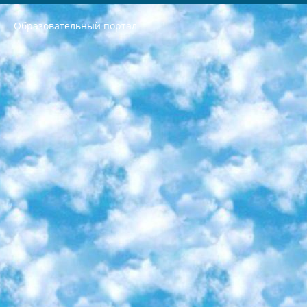
Образовательный портал
РЕСПУБЛИКА УЗБЕКИСТАН МИНИСТРЕРСТВО ДОШКОЛЬНОГО И ШКОЛЬНОГО ОБРАЗОВАНИЯ КОМАНДА в общеобразовательных учреждениях в 2023-2024 учебном году организация и проведение итоговой государственной аттестации обучающихся о Министра дошкольного и школьного образования Республики Узбекистан от 4 марта 2008 года (постановлением Минюста от 20 марта 2008 года № 1778 государственной регистрации) «Итоговое состояние учащихся общего среднего образования на основании положения об утверждении положения об аттестации общего среднего образования выпускной экзамен студентов в образовательных учреждениях в 2023-2024 учебном году В целях организации и прохождения аттестации приказываю: 1. Следующее: перечень предметов, по которым будет проводиться итоговая государственная аттестация и экзамен формы перевода согласно приложению 1; сертификаты международного образца, оценивающие уровень владения иностранными языками перечень согласно приложению 2; 2. Педагогический при специализированных образовательных учреждениях. научно-практический центр квалификации и международной оценки (Д.Давидова) 2024 г. До 25 марта: задания по предметам, по которым будет проводиться итоговая аттестация разработка и утверждение технических условий; итоговая аттестация на основании разработанного предметного задания разработка вопросов по предметам (устно и письменно), экзамен передача; общеобразовательные средние школы и специальные учебные заведения учащиеся выпускных классов школ и интернатов в агентской системе подготовка базы данных экзаменационных материалов и критериев оценки; перевод базы экзаменационных материалов на все языки обучения подать в Республиканский образовательный центр для изготовления; варианты экзаменов на основе разработанных контрольных материалов пусть будут поставлены задачи формирования. 3. Республиканский образовательный центр (Ш.Худайкулов) до 5 апреля 2024 года. до: база данных предоставленных экзаменационных материалов на все языки обучения перевод и экспертиза; для слепых, слабовидящих, глухих, слабослышащих и умственно отсталых детей учащиеся выпускных классов специализированных школ и школ-интернатов база данных экзаменационных материалов на всех преподаваемых языках подготовка критериев оценки; специализированные школы для умственно отсталых детей и технологии для учащихся выпускных классов школ-интернатов разработка соответствующих рекомендаций и критериев проведения ЕГЭ по естествознанию давать задания. 4. Педагогический при специализированных образовательных учреждениях. Научно-практический центр навыков и международной оценки (Д.Давидова), Республика образовательный центр (Худайкулов Ш.) итоговый государственный аттестационный экзамен ориентирован на творческое и логическое мышление при подготовке базы материалов учитывать введение заданий. 5. Следует отметить, что: сертификат государственного образца о знании общеобразовательного предмета и как минимум национальный уровень B1 по предметам на иностранных языках, указанным в Приложении 2. или международно признанный сертификат эквивалентного уровня студенты, изучающие определенный предмет, освобождаются от экзамена; по соответствующим предметам запланирована итоговая государственная аттестация за день до дня, путем жеребьевки Рабочей группой (в письменной форме по предметам, проводимым в форме) из числа сформированных вариантов выбрано 2 варианта; 2 выбранных варианта экзамена анонсированы на официальном сайте министерства и все выпускники по всей стране на основе этих вариантов проводит итоговую государственную аттестацию. 6. Государственное образование учащихся средних общеобразовательных учреждений. знания в соответствии с квалификационными требованиями, которые необходимо приобрести на основании стандартов итоговый (выпускной) контроль для 9 и 11 классов в целях тестирования Экзамены (далее – экзамены) состоят из предметов, перечисленных в приложении 1. будет сделано. 7. Экзамены пройдут с 26 мая по 15 июня 2024 г. (кроме науки физического воспитания). 8. Физическая для учащихся 9 классов общесредних образовательных учреждений. Экзамены по предмету «Образование, квалификация медицина» 1-6 мая 2024 года. сотрудники перевести под присмотр (с отклонениями в физическом или умственном развитии) специализированная школа для детей, школы-интернаты и со сколиозом школы-интернаты санаторного типа для больных детей исключены). 9. Он был слепым, слабовидящим и имел нарушения опорно-двигательного аппарата. экзамены в специализированных школах и интернатах для детей должны проводиться исходя из требований, предъявляемых к общеобразовательным учреждениям (физкультура кроме науки). 10. Специализированная школа для глухих и слабослышащих детей. и экзамены в интернатах и быть реализован в виде письменного теста по математике. 11. Специальность для умственно отсталых детей. Для 9 класса Родной язык и литературное письмо Государственный язык (язык обучения – узбекский). для неклассов) написано Математическое письмо Письменная/устная история Узбекистана Физическое воспитание практично Итоговый контроль Для 11 класса Написание родного языка и литературы (эссе) Математическое письмо Узбекский язык (обучение на узбекском языке) не посещающее общее среднее образование для учреждений)/Образовательное учреждение выбор письменный и устный Иностранный язык письменный/устный Письменная/устная история Узбекистана *По выбору студента:  Химия  Физика  Основы государственного права  География 10 бесплатных образовательных ресурсов - Мы составили подборку онлайн-проектов с интерактивными упражнениями, видеолекциями и статьями. Они помогут вам обрести новые и освежить старые знания бесплатно. 1. «ИНТУИТ» Старейшая образовательная площадка Рунета. Здесь вы найдёте сотни текстовых и видеокурсов на десятки различных тем — от программирования до психологии. Многие курсы подготовлены российскими университетами и крупными международными компаниями вроде Intel и Microsoft. Самостоятельное обучение бесплатное, но желающие могут оплатить услуги персональных наставников. 2. «Смартия» знакомит с актуальными профессиями и подсказывает, как им обучаться. Выбрав заинтересовавшую вас специальность — SMM-специалист, фотограф, веб-дизайнер или другую, — увидите список необходимых для неё умений. Чтобы вы могли освоить их самостоятельно, для каждого умения площадка отображает подборку ссылок на учебные материалы. Хотя «Смартия» ориентируется на русскоязычную аудиторию, часть контента всё же доступна только на английском. 3. «Лекторий Физтеха» Проект Московского физико-технического института (Физтеха). С его помощью вы можете смотреть онлайн серии лекций, записанные на видео в этом вузе. В числе доступных предметов — физика, биология, химия, информационные технологии и другие. К некоторым лекциям администрация ресурса прилагает готовые конспекты, которые можно скачивать в PDF-формате. 4. ITMOcourses Онлайн-площадка Санкт-Петербургского национального исследовательского университета информационных технологий, механики и оптики (ИТМО). Ресурс предоставляет свободный доступ к курсам, разработанным в этом вузе. Каталог материалов разбит на четыре категории: «Оптические системы и технологии», «Приборостроение и робототехника», «Информационные технологии» и «Биотехнологии». Курсы состоят из видеолекций, интерактивных демонстраций и заданий. 5. «КиберЛенинка» Электронная научная библиотека открытого доступа. Каталог площадки регулярно обрастает текстами статей из различных научных изданий. Сгруппированные по журналам и рубрикам публикации можно читать онлайн или скачивать целиком в PDF-формате. Проект нацелен на популяризацию науки за счёт открытого доступа к качественной информации. 6. «ПостНаука» На этом ресурсе публикуют подборки видеолекций, составленные экспертами из разных отраслей и объединённые общими темами. Среди них, к примеру, есть серии «Биоинформатика и геномика», «Культура средневековой Скандинавии» и Cinema Studies о теории кино. Каждая подборка лекций — логически связанная история, рассказанная экспертом от первого лица. Кроме того, на сайте появляются научно-образовательные статьи и тесты на разные темы. 7. «Newочём» Команда проекта «Newочём» отбирает самые интересные тексты из англоязычных СМИ и переводит те из них, за которые голосуют участники сообщества «ВКонтакте». По большей части это научно-популярные статьи. Редакторы придумывают лишь заголовки, в остальном содержание переводов соответствует оригиналам. Полные тексты можно читать прямо в социальной сети. 8. InternetUrok Онлайн-база материалов по основным дисциплинам школьной программы. Информация на сайте структурирована по классам, предметам и темам (урокам). Каждый урок состоит из видеолекций и конспектов. Есть также интерактивные тренажёры и тесты для закрепления пройденного материала. Даже если вы давно окончили школу, возможность повторить программу старших классов всегда может пригодиться. 9. Edutainme Ещё один ресурс об образовании. В отличие от Newtonew, как мне кажется, Edutainme больше ориентируется на представителей индустрии: педагогов, предпринимателей, разработчиков образовательных проектов. Но и любой, кто просто стремится к саморазвитию, найдёт на сайте много полезного и интересного для себя. Например, информацию о новых курсах и образовательных сервисах. 10. Newtonew Онлайн-медиа об образовании и обучении в широком смысле. Авторы Newtonew пишут об инструментах, заведениях, тактиках и стратегиях, которые помогают учить других и получать новые знания самостоятельно. На этой площадке вы найдёте новости, обзоры, аналитические мат