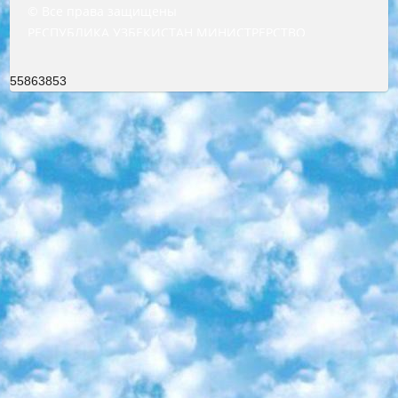
© Все права защищены
РЕСПУБЛИКА УЗБЕКИСТАН МИНИСТРЕРСТВО ДОШКОЛЬНОГО И ШКОЛЬНОГО ОБРАЗОВАНИЯ КОМАНДА в общеобразовательных учреждениях в 2023-2024 учебном году организация и проведение итоговой государственной аттестации обучающихся о Министра дошкольного и школьного образования Республики Узбекистан от 4 марта 2008 года (постановлением Минюста от 20 марта 2008 года № 1778 государственной регистрации) «Итоговое состояние учащихся общего среднего образования на основании положения об утверждении положения об аттестации общего среднего образования выпускной экзамен студентов в образовательных учреждениях в 2023-2024 учебном году В целях организации и прохождения аттестации приказываю: 1. Следующее: перечень предметов, по которым будет проводиться итоговая государственная аттестация и экзамен формы перевода согласно приложению 1; сертификаты международного образца, оценивающие уровень владения иностранными языками перечень согласно приложению 2; 2. Педагогический при специализированных образовательных учреждениях. научно-практический центр квалификации и международной оценки (Д.Давидова) 2024 г. До 25 марта: задания по предметам, по которым будет проводиться итоговая аттестация разработка и утверждение технических условий; итоговая аттестация на основании разработанного предметного задания разработка вопросов по предметам (устно и письменно), экзамен передача; общеобразовательные средние школы и специальные учебные заведения учащиеся выпускных классов школ и интернатов в агентской системе подготовка базы данных экзаменационных материалов и критериев оценки; перевод базы экзаменационных материалов на все языки обучения подать в Республиканский образовательный центр для изготовления; варианты экзаменов на основе разработанных контрольных материалов пусть будут поставлены задачи формирования. 3. Республиканский образовательный центр (Ш.Худайкулов) до 5 апреля 2024 года. до: база данных предоставленных экзаменационных материалов на все языки обучения перевод и экспертиза; для слепых, слабовидящих, глухих, слабослышащих и умственно отсталых детей учащиеся выпускных классов специализированных школ и школ-интернатов база данных экзаменационных материалов на всех преподаваемых языках подготовка критериев оценки; специализированные школы для умственно отсталых детей и технологии для учащихся выпускных классов школ-интернатов разработка соответствующих рекомендаций и критериев проведения ЕГЭ по естествознанию давать задания. 4. Педагогический при специализированных образовательных учреждениях. Научно-практический центр навыков и международной оценки (Д.Давидова), Республика образовательный центр (Худайкулов Ш.) итоговый государственный аттестационный экзамен ориентирован на творческое и логическое мышление при подготовке базы материалов учитывать введение заданий. 5. Следует отметить, что: сертификат государственного образца о знании общеобразовательного предмета и как минимум национальный уровень B1 по предметам на иностранных языках, указанным в Приложении 2. или международно признанный сертификат эквивалентного уровня студенты, изучающие определенный предмет, освобождаются от экзамена; по соответствующим предметам запланирована итоговая государственная аттестация за день до дня, путем жеребьевки Рабочей группой (в письменной форме по предметам, проводимым в форме) из числа сформированных вариантов выбрано 2 варианта; 2 выбранных варианта экзамена анонсированы на официальном сайте министерства и все выпускники по всей стране на основе этих вариантов проводит итоговую государственную аттестацию. 6. Государственное образование учащихся средних общеобразовательных учреждений. знания в соответствии с квалификационными требованиями, которые необходимо приобрести на основании стандартов итоговый (выпускной) контроль для 9 и 11 классов в целях тестирования Экзамены (далее – экзамены) состоят из предметов, перечисленных в приложении 1. будет сделано. 7. Экзамены пройдут с 26 мая по 15 июня 2024 г. (кроме науки физического воспитания). 8. Физическая для учащихся 9 классов общесредних образовательных учреждений. Экзамены по предмету «Образование, квалификация медицина» 1-6 мая 2024 года. сотрудники перевести под присмотр (с отклонениями в физическом или умственном развитии) специализированная школа для детей, школы-интернаты и со сколиозом школы-интернаты санаторного типа для больных детей исключены). 9. Он был слепым, слабовидящим и имел нарушения опорно-двигательного аппарата. экзамены в специализированных школах и интернатах для детей должны проводиться исходя из требований, предъявляемых к общеобразовательным учреждениям (физкультура кроме науки). 10. Специализированная школа для глухих и слабослышащих детей. и экзамены в интернатах и быть реализован в виде письменного теста по математике. 11. Специальность для умственно отсталых детей. Для 9 класса Родной язык и литературное письмо Государственный язык (язык обучения – узбекский). для неклассов) написано Математическое письмо Письменная/устная история Узбекистана Физическое воспитание практично Итоговый контроль Для 11 класса Написание родного языка и литературы (эссе) Математическое письмо Узбекский язык (обучение на узбекском языке) не посещающее общее среднее образование для учреждений)/Образовательное учреждение выбор письменный и устный Иностранный язык письменный/устный Письменная/устная история Узбекистана *По выбору студента:  Химия  Физика  Основы государственного права  География 10 бесплатных образовательных ресурсов - Мы составили подборку онлайн-проектов с интерактивными упражнениями, видеолекциями и статьями. Они помогут вам обрести новые и освежить старые знания бесплатно. 1. «ИНТУИТ» Старейшая образовательная площадка Рунета. Здесь вы найдёте сотни текстовых и видеокурсов на десятки различных тем — от программирования до психологии. Многие курсы подготовлены российскими университетами и крупными международными компаниями вроде Intel и Microsoft. Самостоятельное обучение бесплатное, но желающие могут оплатить услуги персональных наставников. 2. «Смартия» знакомит с актуальными профессиями и подсказывает, как им обучаться. Выбрав заинтересовавшую вас специальность — SMM-специалист, фотограф, веб-дизайнер или другую, — увидите список необходимых для неё умений. Чтобы вы могли освоить их самостоятельно, для каждого умения площадка отображает подборку ссылок на учебные материалы. Хотя «Смартия» ориентируется на русскоязычную аудиторию, часть контента всё же доступна только на английском. 3. «Лекторий Физтеха» Проект Московского физико-технического института (Физтеха). С его помощью вы можете смотреть онлайн серии лекций, записанные на видео в этом вузе. В числе доступных предметов — физика, биология, химия, информационные технологии и другие. К некоторым лекциям администрация ресурса прилагает готовые конспекты, которые можно скачивать в PDF-формате. 4. ITMOcourses Онлайн-площадка Санкт-Петербургского национального исследовательского университета информационных технологий, механики и оптики (ИТМО). Ресурс предоставляет свободный доступ к курсам, разработанным в этом вузе. Каталог материалов разбит на четыре категории: «Оптические системы и технологии», «Приборостроение и робототехника», «Информационные технологии» и «Биотехнологии». Курсы состоят из видеолекций, интерактивных демонстраций и заданий. 5. «КиберЛенинка» Электронная научная библиотека открытого доступа. Каталог площадки регулярно обрастает текстами статей из различных научных изданий. Сгруппированные по журналам и рубрикам публикации можно читать онлайн или скачивать целиком в PDF-формате. Проект нацелен на популяризацию науки за счёт открытого доступа к качественной информации. 6. «ПостНаука» На этом ресурсе публикуют подборки видеолекций, составленные экспертами из разных отраслей и объединённые общими темами. Среди них, к примеру, есть серии «Биоинформатика и геномика», «Культура средневековой Скандинавии» и Cinema Studies о теории кино. Каждая подборка лекций — логически связанная история, рассказанная экспертом от первого лица. Кроме того, на сайте появляются научно-образовательные статьи и тесты на разные темы. 7. «Newочём» Команда проекта «Newочём» отбирает самые интересные тексты из англоязычных СМИ и переводит те из них, за которые голосуют участники сообщества «ВКонтакте». По большей части это научно-популярные статьи. Редакторы придумывают лишь заголовки, в остальном содержание переводов соответствует оригиналам. Полные тексты можно читать прямо в социальной сети. 8. InternetUrok Онлайн-база материалов по основным дисциплинам школьной программы. Информация на сайте структурирована по классам, предметам и темам (урокам). Каждый урок состоит из видеолекций и конспектов. Есть также интерактивные тренажёры и тесты для закрепления пройденного материала. Даже если вы давно окончили школу, возможность повторить программу старших классов всегда может пригодиться. 9. Edutainme Ещё один ресурс об образовании. В отличие от Newtonew, как мне кажется, Edutainme больше ориентируется на представителей индустрии: педагогов, предпринимателей, разработчиков образовательных проектов. Но и любой, кто просто стремится к саморазвитию, найдёт на сайте много полезного и интересного для себя. Например, информацию о новых курсах и образовательных сервисах. 10. Newtonew Онлайн-медиа об образовании и обучении в широком смысле. Авторы Newtonew пишут об инструментах, заведениях, тактиках и стратегиях, которые помогают учить других и получать новые знания самостоятельно. На этой площадке вы найдёте новости, обзоры, аналитические мате
55863853