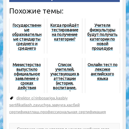
Похожие темы:
Государственн
Когда пройдёт
Учителя
ые
тестирование
физкультуры
образовательн
на получение
будут получать
ые стандарты
категории?
категории по
среднего и
новой
среднего
процедуре
специального
образования
Министерство
Список
Онлайн тест по
выпустило
учителей,
лексике
официальное
участвующих в
английского
заявление о
аттестации
языка
сроках
(история,
действия
воспитание,
сертификатов
право)
квалификацион
direktor o'rinbosariga
,
kasbiy
ной категории
sertifikatlash
,
zavuchga
,
завучга
,
касбий
педагогов
сертификатлаш
,
профессиональная сертификация