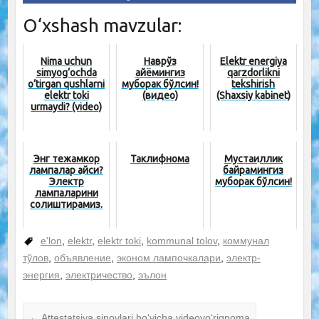
O‘xshash mavzular:
Nima uchun
Наврўз
Elektr energiya
simyog‘ochda
айёмингиз
qarzdorlikni
o‘tirgan qushlarni
муборак бўлсин!
tekshirish
elektr toki
(видео)
(Shaxsiy kabinet)
urmaydi? (video)
Энг тежамкор
Таклифнома
Мустақиллик
лампалар қайси?
байрамингиз
Электр
муборак бўлсин!
лампаларини
солиштирамиз.
e'lon
,
elektr
,
elektr toki
,
kommunal tolov
,
коммунал
тўлов
,
объявление
,
эконом лампочкалари
,
электр-
энергия
,
электричество
,
эълон
←
Attestatsiya sinovlari bo‘yicha videoyo‘riqnoma