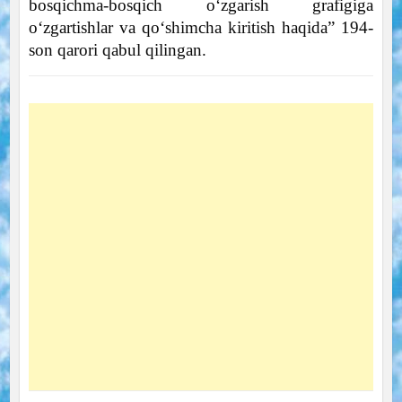
bosqichma-bosqich o‘zgarish grafigiga
o‘zgartishlar va qo‘shimcha kiritish haqida” 194-
son qarori qabul qilingan.