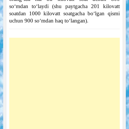
so‘mdan to‘laydi (shu paytgacha 201 kilovatt
soatdan 1000 kilovatt soatgacha bo‘lgan qismi
uchun 900 so‘mdan haq to‘langan).