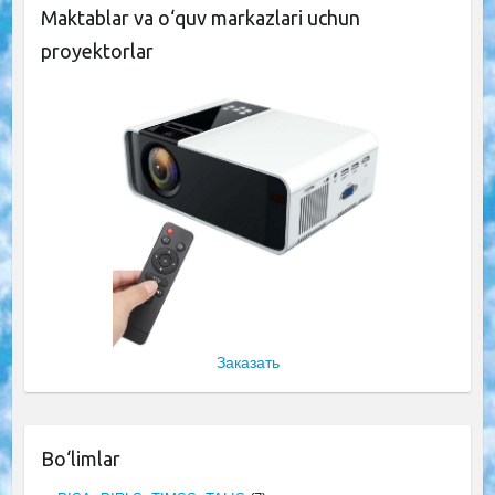
Maktablar va o‘quv markazlari uchun
proyektorlar
Заказать
Bo‘limlar