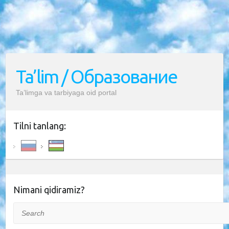
Ta’lim / Образование
Ta’limga va tarbiyaga oid portal
Tilni tanlang:
Nimani qidiramiz?
Search