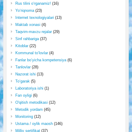
Rus tilini o‘rganamiz!
(16)
Yo‘riqnoma
(23)
Internet texnologiyalari
(13)
Maktab xonasi
(4)
Taqvim-mavzu rejalar
(29)
Sinf rahbariga
(37)
Kitoblar
(22)
Kommunal to‘lovlar
(4)
Fanlar bo‘yicha kompetensiya
(6)
Tanlovlar
(28)
Nazorat ishi
(13)
To‘garak
(5)
Laboratoriya ishi
(1)
Fan oyligi
(6)
O'qitish metodikasi
(12)
Metodik yordam
(45)
Monitoring
(12)
Ustama / oylik maosh
(146)
Milliy sertifikat
(37)