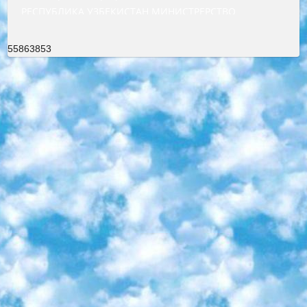
РЕСПУБЛИКА УЗБЕКИСТАН МИНИСТРЕРСТВО ДОШКОЛЬНОГО И ШКОЛЬНОГО ОБРАЗОВАНИЯ КОМАНДА в общеобразовательных учреждениях в 2023-2024 учебном году организация и проведение итоговой государственной аттестации обучающихся о Министра дошкольного и школьного образования Республики Узбекистан от 4 марта 2008 года (постановлением Минюста от 20 марта 2008 года № 1778 государственной регистрации) «Итоговое состояние учащихся общего среднего образования на основании положения об утверждении положения об аттестации общего среднего образования выпускной экзамен студентов в образовательных учреждениях в 2023-2024 учебном году В целях организации и прохождения аттестации приказываю: 1. Следующее: перечень предметов, по которым будет проводиться итоговая государственная аттестация и экзамен формы перевода согласно приложению 1; сертификаты международного образца, оценивающие уровень владения иностранными языками перечень согласно приложению 2; 2. Педагогический при специализированных образовательных учреждениях. научно-практический центр квалификации и международной оценки (Д.Давидова) 2024 г. До 25 марта: задания по предметам, по которым будет проводиться итоговая аттестация разработка и утверждение технических условий; итоговая аттестация на основании разработанного предметного задания разработка вопросов по предметам (устно и письменно), экзамен передача; общеобразовательные средние школы и специальные учебные заведения учащиеся выпускных классов школ и интернатов в агентской системе подготовка базы данных экзаменационных материалов и критериев оценки; перевод базы экзаменационных материалов на все языки обучения подать в Республиканский образовательный центр для изготовления; варианты экзаменов на основе разработанных контрольных материалов пусть будут поставлены задачи формирования. 3. Республиканский образовательный центр (Ш.Худайкулов) до 5 апреля 2024 года. до: база данных предоставленных экзаменационных материалов на все языки обучения перевод и экспертиза; для слепых, слабовидящих, глухих, слабослышащих и умственно отсталых детей учащиеся выпускных классов специализированных школ и школ-интернатов база данных экзаменационных материалов на всех преподаваемых языках подготовка критериев оценки; специализированные школы для умственно отсталых детей и технологии для учащихся выпускных классов школ-интернатов разработка соответствующих рекомендаций и критериев проведения ЕГЭ по естествознанию давать задания. 4. Педагогический при специализированных образовательных учреждениях. Научно-практический центр навыков и международной оценки (Д.Давидова), Республика образовательный центр (Худайкулов Ш.) итоговый государственный аттестационный экзамен ориентирован на творческое и логическое мышление при подготовке базы материалов учитывать введение заданий. 5. Следует отметить, что: сертификат государственного образца о знании общеобразовательного предмета и как минимум национальный уровень B1 по предметам на иностранных языках, указанным в Приложении 2. или международно признанный сертификат эквивалентного уровня студенты, изучающие определенный предмет, освобождаются от экзамена; по соответствующим предметам запланирована итоговая государственная аттестация за день до дня, путем жеребьевки Рабочей группой (в письменной форме по предметам, проводимым в форме) из числа сформированных вариантов выбрано 2 варианта; 2 выбранных варианта экзамена анонсированы на официальном сайте министерства и все выпускники по всей стране на основе этих вариантов проводит итоговую государственную аттестацию. 6. Государственное образование учащихся средних общеобразовательных учреждений. знания в соответствии с квалификационными требованиями, которые необходимо приобрести на основании стандартов итоговый (выпускной) контроль для 9 и 11 классов в целях тестирования Экзамены (далее – экзамены) состоят из предметов, перечисленных в приложении 1. будет сделано. 7. Экзамены пройдут с 26 мая по 15 июня 2024 г. (кроме науки физического воспитания). 8. Физическая для учащихся 9 классов общесредних образовательных учреждений. Экзамены по предмету «Образование, квалификация медицина» 1-6 мая 2024 года. сотрудники перевести под присмотр (с отклонениями в физическом или умственном развитии) специализированная школа для детей, школы-интернаты и со сколиозом школы-интернаты санаторного типа для больных детей исключены). 9. Он был слепым, слабовидящим и имел нарушения опорно-двигательного аппарата. экзамены в специализированных школах и интернатах для детей должны проводиться исходя из требований, предъявляемых к общеобразовательным учреждениям (физкультура кроме науки). 10. Специализированная школа для глухих и слабослышащих детей. и экзамены в интернатах и быть реализован в виде письменного теста по математике. 11. Специальность для умственно отсталых детей. Для 9 класса Родной язык и литературное письмо Государственный язык (язык обучения – узбекский). для неклассов) написано Математическое письмо Письменная/устная история Узбекистана Физическое воспитание практично Итоговый контроль Для 11 класса Написание родного языка и литературы (эссе) Математическое письмо Узбекский язык (обучение на узбекском языке) не посещающее общее среднее образование для учреждений)/Образовательное учреждение выбор письменный и устный Иностранный язык письменный/устный Письменная/устная история Узбекистана *По выбору студента:  Химия  Физика  Основы государственного права  География 10 бесплатных образовательных ресурсов - Мы составили подборку онлайн-проектов с интерактивными упражнениями, видеолекциями и статьями. Они помогут вам обрести новые и освежить старые знания бесплатно. 1. «ИНТУИТ» Старейшая образовательная площадка Рунета. Здесь вы найдёте сотни текстовых и видеокурсов на десятки различных тем — от программирования до психологии. Многие курсы подготовлены российскими университетами и крупными международными компаниями вроде Intel и Microsoft. Самостоятельное обучение бесплатное, но желающие могут оплатить услуги персональных наставников. 2. «Смартия» знакомит с актуальными профессиями и подсказывает, как им обучаться. Выбрав заинтересовавшую вас специальность — SMM-специалист, фотограф, веб-дизайнер или другую, — увидите список необходимых для неё умений. Чтобы вы могли освоить их самостоятельно, для каждого умения площадка отображает подборку ссылок на учебные материалы. Хотя «Смартия» ориентируется на русскоязычную аудиторию, часть контента всё же доступна только на английском. 3. «Лекторий Физтеха» Проект Московского физико-технического института (Физтеха). С его помощью вы можете смотреть онлайн серии лекций, записанные на видео в этом вузе. В числе доступных предметов — физика, биология, химия, информационные технологии и другие. К некоторым лекциям администрация ресурса прилагает готовые конспекты, которые можно скачивать в PDF-формате. 4. ITMOcourses Онлайн-площадка Санкт-Петербургского национального исследовательского университета информационных технологий, механики и оптики (ИТМО). Ресурс предоставляет свободный доступ к курсам, разработанным в этом вузе. Каталог материалов разбит на четыре категории: «Оптические системы и технологии», «Приборостроение и робототехника», «Информационные технологии» и «Биотехнологии». Курсы состоят из видеолекций, интерактивных демонстраций и заданий. 5. «КиберЛенинка» Электронная научная библиотека открытого доступа. Каталог площадки регулярно обрастает текстами статей из различных научных изданий. Сгруппированные по журналам и рубрикам публикации можно читать онлайн или скачивать целиком в PDF-формате. Проект нацелен на популяризацию науки за счёт открытого доступа к качественной информации. 6. «ПостНаука» На этом ресурсе публикуют подборки видеолекций, составленные экспертами из разных отраслей и объединённые общими темами. Среди них, к примеру, есть серии «Биоинформатика и геномика», «Культура средневековой Скандинавии» и Cinema Studies о теории кино. Каждая подборка лекций — логически связанная история, рассказанная экспертом от первого лица. Кроме того, на сайте появляются научно-образовательные статьи и тесты на разные темы. 7. «Newочём» Команда проекта «Newочём» отбирает самые интересные тексты из англоязычных СМИ и переводит те из них, за которые голосуют участники сообщества «ВКонтакте». По большей части это научно-популярные статьи. Редакторы придумывают лишь заголовки, в остальном содержание переводов соответствует оригиналам. Полные тексты можно читать прямо в социальной сети. 8. InternetUrok Онлайн-база материалов по основным дисциплинам школьной программы. Информация на сайте структурирована по классам, предметам и темам (урокам). Каждый урок состоит из видеолекций и конспектов. Есть также интерактивные тренажёры и тесты для закрепления пройденного материала. Даже если вы давно окончили школу, возможность повторить программу старших классов всегда может пригодиться. 9. Edutainme Ещё один ресурс об образовании. В отличие от Newtonew, как мне кажется, Edutainme больше ориентируется на представителей индустрии: педагогов, предпринимателей, разработчиков образовательных проектов. Но и любой, кто просто стремится к саморазвитию, найдёт на сайте много полезного и интересного для себя. Например, информацию о новых курсах и образовательных сервисах. 10. Newtonew Онлайн-медиа об образовании и обучении в широком смысле. Авторы Newtonew пишут об инструментах, заведениях, тактиках и стратегиях, которые помогают учить других и получать новые знания самостоятельно. На этой площадке вы найдёте новости, обзоры, аналитические мате
55863853