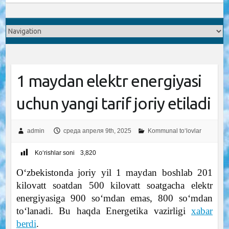
1 maydan elektr energiyasi
uchun yangi tarif joriy etiladi
admin
среда апреля 9th, 2025
Kommunal to‘lovlar
Ko‘rishlar soni
3,820
O‘zbekistonda joriy yil 1 maydan boshlab 201
kilovatt soatdan 500 kilovatt soatgacha elektr
energiyasiga 900 so‘mdan emas, 800 so‘mdan
to‘lanadi. Bu haqda Energetika vazirligi
xabar
berdi
.