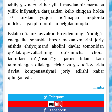
tabiiy gaz narxlari har yili 1 maydan bir marotaba
yillik inflyatsiya darajasidan kelib chiqqan holda
10 foizdan yuqori bo‘lmagan miqdorda
indeksatsiya qilib borilishi belgilanmoqda.
Eslatib o‘tamiz, avvalroq Prezidentning “Yoqilg‘i-
energetika sohasida bozor mexanizmlarini joriy
etishda ehtiyojmand aholini davlat tomonidan
qo‘llab-quvvatlashning qo‘shimcha chora-
tadbirlari to‘g‘risida”gi qarori bilan kam
ta’minlangan oilalarga elektr va gaz to‘lovlarida
davlat kompensatsiyasi joriy etilishi xabar
qilingan edi.
manba