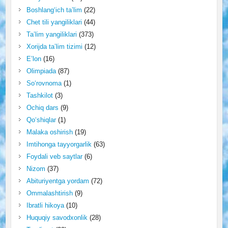
Boshlang‘ich ta’lim
(22)
Chet tili yangiliklari
(44)
Ta’lim yangiliklari
(373)
Xorijda ta’lim tizimi
(12)
E’lon
(16)
Olimpiada
(87)
So‘rovnoma
(1)
Tashkilot
(3)
Ochiq dars
(9)
Qo‘shiqlar
(1)
Malaka oshirish
(19)
Imtihonga tayyorgarlik
(63)
Foydali veb saytlar
(6)
Nizom
(37)
Abituriyentga yordam
(72)
Ommalashtirish
(9)
Ibratli hikoya
(10)
Huquqiy savodxonlik
(28)