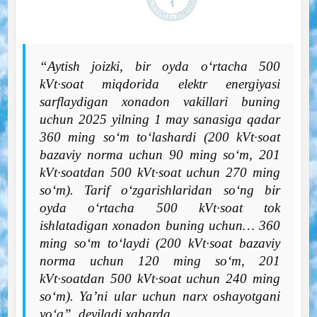
“Aytish joizki, bir oyda o‘rtacha 500
kVt·soat miqdorida elektr energiyasi
sarflaydigan xonadon vakillari buning
uchun 2025 yilning 1 may sanasiga qadar
360 ming so‘m to‘lashardi (200 kVt·soat
bazaviy norma uchun 90 ming so‘m, 201
kVt·soatdan 500 kVt·soat uchun 270 ming
so‘m). Tarif o‘zgarishlaridan so‘ng bir
oyda o‘rtacha 500 kVt·soat tok
ishlatadigan xonadon buning uchun… 360
ming so‘m to‘laydi (200 kVt·soat bazaviy
norma uchun 120 ming so‘m, 201
kVt·soatdan 500 kVt·soat uchun 240 ming
so‘m). Ya’ni ular uchun narx oshayotgani
yo‘q”, deyiladi xabarda.