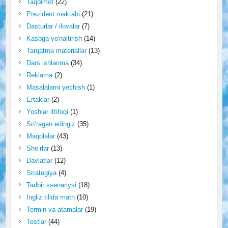
Taqdimot
(22)
Prezident maktabi
(21)
Dasturlar / ilovalar
(7)
Kasbga yo'naltirish
(14)
Tarqatma materiallar
(13)
Dars ishlanma
(34)
Reklama
(2)
Masalalarni yechish
(1)
Ertaklar
(2)
Yoshlar ittifoqi
(1)
So‘ragan edingiz
(35)
Maqolalar
(43)
She’rlar
(13)
Davlatlar
(12)
Strategiya
(4)
Tadbir ssenariysi
(18)
Ingliz tilida matn
(10)
Termin va atamalar
(19)
Testlar
(44)