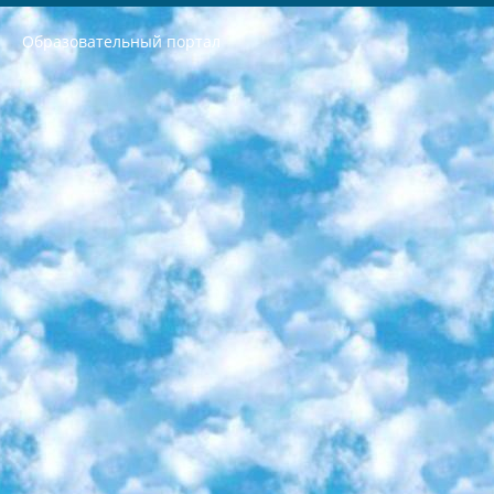
Образовательный портал
РЕСПУБЛИКА УЗБЕКИСТАН МИНИСТРЕРСТВО ДОШКОЛЬНОГО И ШКОЛЬНОГО ОБРАЗОВАНИЯ КОМАНДА в общеобразовательных учреждениях в 2023-2024 учебном году организация и проведение итоговой государственной аттестации обучающихся о Министра дошкольного и школьного образования Республики Узбекистан от 4 марта 2008 года (постановлением Минюста от 20 марта 2008 года № 1778 государственной регистрации) «Итоговое состояние учащихся общего среднего образования на основании положения об утверждении положения об аттестации общего среднего образования выпускной экзамен студентов в образовательных учреждениях в 2023-2024 учебном году В целях организации и прохождения аттестации приказываю: 1. Следующее: перечень предметов, по которым будет проводиться итоговая государственная аттестация и экзамен формы перевода согласно приложению 1; сертификаты международного образца, оценивающие уровень владения иностранными языками перечень согласно приложению 2; 2. Педагогический при специализированных образовательных учреждениях. научно-практический центр квалификации и международной оценки (Д.Давидова) 2024 г. До 25 марта: задания по предметам, по которым будет проводиться итоговая аттестация разработка и утверждение технических условий; итоговая аттестация на основании разработанного предметного задания разработка вопросов по предметам (устно и письменно), экзамен передача; общеобразовательные средние школы и специальные учебные заведения учащиеся выпускных классов школ и интернатов в агентской системе подготовка базы данных экзаменационных материалов и критериев оценки; перевод базы экзаменационных материалов на все языки обучения подать в Республиканский образовательный центр для изготовления; варианты экзаменов на основе разработанных контрольных материалов пусть будут поставлены задачи формирования. 3. Республиканский образовательный центр (Ш.Худайкулов) до 5 апреля 2024 года. до: база данных предоставленных экзаменационных материалов на все языки обучения перевод и экспертиза; для слепых, слабовидящих, глухих, слабослышащих и умственно отсталых детей учащиеся выпускных классов специализированных школ и школ-интернатов база данных экзаменационных материалов на всех преподаваемых языках подготовка критериев оценки; специализированные школы для умственно отсталых детей и технологии для учащихся выпускных классов школ-интернатов разработка соответствующих рекомендаций и критериев проведения ЕГЭ по естествознанию давать задания. 4. Педагогический при специализированных образовательных учреждениях. Научно-практический центр навыков и международной оценки (Д.Давидова), Республика образовательный центр (Худайкулов Ш.) итоговый государственный аттестационный экзамен ориентирован на творческое и логическое мышление при подготовке базы материалов учитывать введение заданий. 5. Следует отметить, что: сертификат государственного образца о знании общеобразовательного предмета и как минимум национальный уровень B1 по предметам на иностранных языках, указанным в Приложении 2. или международно признанный сертификат эквивалентного уровня студенты, изучающие определенный предмет, освобождаются от экзамена; по соответствующим предметам запланирована итоговая государственная аттестация за день до дня, путем жеребьевки Рабочей группой (в письменной форме по предметам, проводимым в форме) из числа сформированных вариантов выбрано 2 варианта; 2 выбранных варианта экзамена анонсированы на официальном сайте министерства и все выпускники по всей стране на основе этих вариантов проводит итоговую государственную аттестацию. 6. Государственное образование учащихся средних общеобразовательных учреждений. знания в соответствии с квалификационными требованиями, которые необходимо приобрести на основании стандартов итоговый (выпускной) контроль для 9 и 11 классов в целях тестирования Экзамены (далее – экзамены) состоят из предметов, перечисленных в приложении 1. будет сделано. 7. Экзамены пройдут с 26 мая по 15 июня 2024 г. (кроме науки физического воспитания). 8. Физическая для учащихся 9 классов общесредних образовательных учреждений. Экзамены по предмету «Образование, квалификация медицина» 1-6 мая 2024 года. сотрудники перевести под присмотр (с отклонениями в физическом или умственном развитии) специализированная школа для детей, школы-интернаты и со сколиозом школы-интернаты санаторного типа для больных детей исключены). 9. Он был слепым, слабовидящим и имел нарушения опорно-двигательного аппарата. экзамены в специализированных школах и интернатах для детей должны проводиться исходя из требований, предъявляемых к общеобразовательным учреждениям (физкультура кроме науки). 10. Специализированная школа для глухих и слабослышащих детей. и экзамены в интернатах и быть реализован в виде письменного теста по математике. 11. Специальность для умственно отсталых детей. Для 9 класса Родной язык и литературное письмо Государственный язык (язык обучения – узбекский). для неклассов) написано Математическое письмо Письменная/устная история Узбекистана Физическое воспитание практично Итоговый контроль Для 11 класса Написание родного языка и литературы (эссе) Математическое письмо Узбекский язык (обучение на узбекском языке) не посещающее общее среднее образование для учреждений)/Образовательное учреждение выбор письменный и устный Иностранный язык письменный/устный Письменная/устная история Узбекистана *По выбору студента:  Химия  Физика  Основы государственного права  География 10 бесплатных образовательных ресурсов - Мы составили подборку онлайн-проектов с интерактивными упражнениями, видеолекциями и статьями. Они помогут вам обрести новые и освежить старые знания бесплатно. 1. «ИНТУИТ» Старейшая образовательная площадка Рунета. Здесь вы найдёте сотни текстовых и видеокурсов на десятки различных тем — от программирования до психологии. Многие курсы подготовлены российскими университетами и крупными международными компаниями вроде Intel и Microsoft. Самостоятельное обучение бесплатное, но желающие могут оплатить услуги персональных наставников. 2. «Смартия» знакомит с актуальными профессиями и подсказывает, как им обучаться. Выбрав заинтересовавшую вас специальность — SMM-специалист, фотограф, веб-дизайнер или другую, — увидите список необходимых для неё умений. Чтобы вы могли освоить их самостоятельно, для каждого умения площадка отображает подборку ссылок на учебные материалы. Хотя «Смартия» ориентируется на русскоязычную аудиторию, часть контента всё же доступна только на английском. 3. «Лекторий Физтеха» Проект Московского физико-технического института (Физтеха). С его помощью вы можете смотреть онлайн серии лекций, записанные на видео в этом вузе. В числе доступных предметов — физика, биология, химия, информационные технологии и другие. К некоторым лекциям администрация ресурса прилагает готовые конспекты, которые можно скачивать в PDF-формате. 4. ITMOcourses Онлайн-площадка Санкт-Петербургского национального исследовательского университета информационных технологий, механики и оптики (ИТМО). Ресурс предоставляет свободный доступ к курсам, разработанным в этом вузе. Каталог материалов разбит на четыре категории: «Оптические системы и технологии», «Приборостроение и робототехника», «Информационные технологии» и «Биотехнологии». Курсы состоят из видеолекций, интерактивных демонстраций и заданий. 5. «КиберЛенинка» Электронная научная библиотека открытого доступа. Каталог площадки регулярно обрастает текстами статей из различных научных изданий. Сгруппированные по журналам и рубрикам публикации можно читать онлайн или скачивать целиком в PDF-формате. Проект нацелен на популяризацию науки за счёт открытого доступа к качественной информации. 6. «ПостНаука» На этом ресурсе публикуют подборки видеолекций, составленные экспертами из разных отраслей и объединённые общими темами. Среди них, к примеру, есть серии «Биоинформатика и геномика», «Культура средневековой Скандинавии» и Cinema Studies о теории кино. Каждая подборка лекций — логически связанная история, рассказанная экспертом от первого лица. Кроме того, на сайте появляются научно-образовательные статьи и тесты на разные темы. 7. «Newочём» Команда проекта «Newочём» отбирает самые интересные тексты из англоязычных СМИ и переводит те из них, за которые голосуют участники сообщества «ВКонтакте». По большей части это научно-популярные статьи. Редакторы придумывают лишь заголовки, в остальном содержание переводов соответствует оригиналам. Полные тексты можно читать прямо в социальной сети. 8. InternetUrok Онлайн-база материалов по основным дисциплинам школьной программы. Информация на сайте структурирована по классам, предметам и темам (урокам). Каждый урок состоит из видеолекций и конспектов. Есть также интерактивные тренажёры и тесты для закрепления пройденного материала. Даже если вы давно окончили школу, возможность повторить программу старших классов всегда может пригодиться. 9. Edutainme Ещё один ресурс об образовании. В отличие от Newtonew, как мне кажется, Edutainme больше ориентируется на представителей индустрии: педагогов, предпринимателей, разработчиков образовательных проектов. Но и любой, кто просто стремится к саморазвитию, найдёт на сайте много полезного и интересного для себя. Например, информацию о новых курсах и образовательных сервисах. 10. Newtonew Онлайн-медиа об образовании и обучении в широком смысле. Авторы Newtonew пишут об инструментах, заведениях, тактиках и стратегиях, которые помогают учить других и получать новые знания самостоятельно. На этой площадке вы найдёте новости, обзоры, аналитические мат