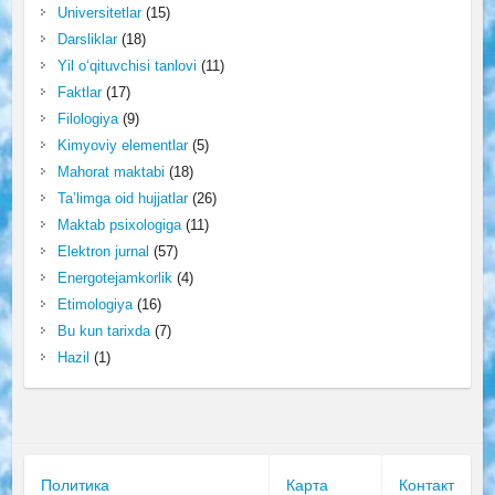
Universitetlar
(15)
Darsliklar
(18)
Yil o‘qituvchisi tanlovi
(11)
Faktlar
(17)
Filologiya
(9)
Kimyoviy elementlar
(5)
Mahorat maktabi
(18)
Ta’limga oid hujjatlar
(26)
Maktab psixologiga
(11)
Elektron jurnal
(57)
Energotejamkorlik
(4)
Etimologiya
(16)
Bu kun tarixda
(7)
Hazil
(1)
Политика
Карта
Контакт