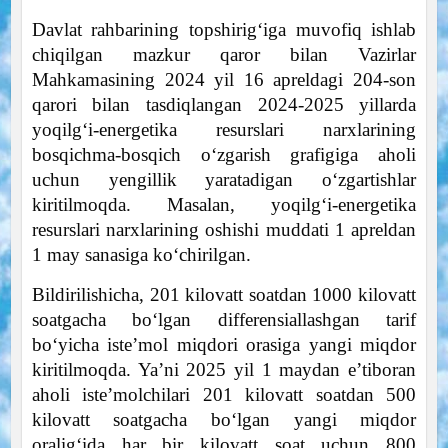
Davlat rahbarining topshirig‘iga muvofiq ishlab
chiqilgan mazkur qaror bilan Vazirlar
Mahkamasining 2024 yil 16 apreldagi 204-son
qarori bilan tasdiqlangan 2024-2025 yillarda
yoqilg‘i-energetika resurslari narxlarining
bosqichma-bosqich o‘zgarish grafigiga aholi
uchun yengillik yaratadigan o‘zgartishlar
kiritilmoqda. Masalan, yoqilg‘i-energetika
resurslari narxlarining oshishi muddati 1 apreldan
1 may sanasiga ko‘chirilgan.
Bildirilishicha, 201 kilovatt soatdan 1000 kilovatt
soatgacha bo‘lgan differensiallashgan tarif
bo‘yicha iste’mol miqdori orasiga yangi miqdor
kiritilmoqda. Ya’ni 2025 yil 1 maydan e’tiboran
aholi iste’molchilari 201 kilovatt soatdan 500
kilovatt soatgacha bo‘lgan yangi miqdor
oralig‘ida har bir kilovatt soat uchun 800