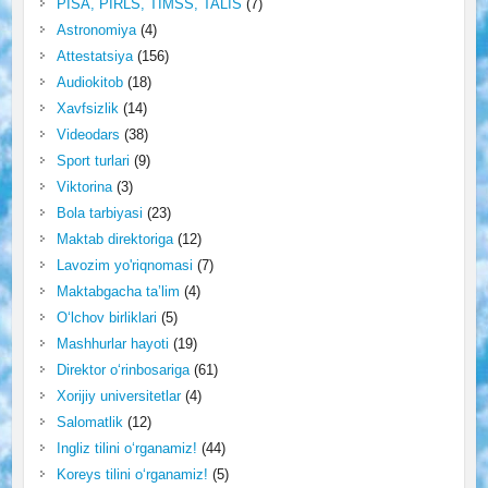
PISA, PIRLS, TIMSS, TALIS
(7)
Astronomiya
(4)
Attestatsiya
(156)
Audiokitob
(18)
Xavfsizlik
(14)
Videodars
(38)
Sport turlari
(9)
Viktorina
(3)
Bola tarbiyasi
(23)
Maktab direktoriga
(12)
Lavozim yo'riqnomasi
(7)
Maktabgacha ta’lim
(4)
O‘lchov birliklari
(5)
Mashhurlar hayoti
(19)
Direktor o‘rinbosariga
(61)
Xorijiy universitetlar
(4)
Salomatlik
(12)
Ingliz tilini o‘rganamiz!
(44)
Koreys tilini o‘rganamiz!
(5)