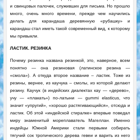
и свинцовых палочек, служивших для письма. Но прошло
много, очень много времени, прежде чем научились
делать для карандаша деревянную «рубашку» и
карандаш стал иметь такой современный вид, к которому
мы привыкли.
ЛАСТИК. РЕЗИНКА
Почему резинка названа резинкой, это, наверное, всем
понятно — она резиновая (латинское резина —
«смола»). А откуда второе название – ластик. Тоже из
резины, вернее, из каучука – смолы, из которой делают
резину. Каучук (в индейских диалектах кау — «дерево»,
учу — «плакать») по-латыни — gummi elasticus, что
значит «упругий», «хорошо растягивающийся», отсюда и
ластик. Об этой «индейской стиралке» впервые поведал
миру знаменитый мореплаватель Магеллан. Именно
индейцы Южной Америки стали первыми собирать
тягучий сок тропического дерева гевеи и варить из него