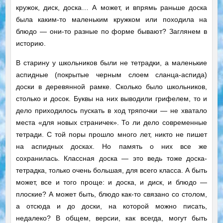
кружок, диск, доска… А может, и впрямь раньше доска
была каким-то маленьким кружком или походила на
блюдо — они-то разные по форме бывают? Заглянем в
историю.
В старину у школьников были не тетрадки, а маленькие
аспидные (покрытые черным слоем сланца-аспида)
доски в деревянной рамке. Сколько было школьников,
столько и досок. Буквы на них выводили грифелем, то и
дело приходилось пускать в ход тряпочки — не хватало
места «для новых страничек». То ли дело современные
тетради. С той поры прошло много лет, никто не пишет
на аспидных досках. Но память о них все же
сохранилась. Классная доска — это ведь тоже доска-
тетрадка, только очень большая, для всего класса. А быть
может, все и того проще: и доска, и диск, и блюдо —
плоские? А может быть, блюдо как-то связано со столом,
а отсюда и до доски, на которой можно писать,
недалеко? В общем, версии, как всегда, могут быть