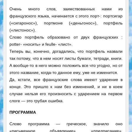
Очень много слов, заимствованных нами из
французского языка, начинается с этого порт-: портсигар
(«сигаронос»), портмоне («деньгонос»), портфель
(«листонос»).
Слово портфель образовано от двух французских :
potter- «носить» и feulle- «лист».
Теперь вы, конечно, догадались, что портфель назвали
так потому, что в нем носят листы бумаги, тетради, книги.
А вообще-то в него можно положить все что угодно, но от
этого название, когда-то данное ему, уже не изменится.
Да, кстати, все французские слова имеют ударение в
конце. Это пришло к нам без изменений, и ни в коем
случае нельзя его произносить с ударением на первом
слоге — это грубая ошибка.
ПРОГРАММА
Слово программа — греческое, значило оно
«письменное объявление», «предписание»,