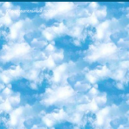
Образовательный портал
РЕСПУБЛИКА УЗБЕКИСТАН МИНИСТРЕРСТВО ДОШКОЛЬНОГО И ШКОЛЬНОГО ОБРАЗОВАНИЯ КОМАНДА в общеобразовательных учреждениях в 2023-2024 учебном году организация и проведение итоговой государственной аттестации обучающихся о Министра дошкольного и школьного образования Республики Узбекистан от 4 марта 2008 года (постановлением Минюста от 20 марта 2008 года № 1778 государственной регистрации) «Итоговое состояние учащихся общего среднего образования на основании положения об утверждении положения об аттестации общего среднего образования выпускной экзамен студентов в образовательных учреждениях в 2023-2024 учебном году В целях организации и прохождения аттестации приказываю: 1. Следующее: перечень предметов, по которым будет проводиться итоговая государственная аттестация и экзамен формы перевода согласно приложению 1; сертификаты международного образца, оценивающие уровень владения иностранными языками перечень согласно приложению 2; 2. Педагогический при специализированных образовательных учреждениях. научно-практический центр квалификации и международной оценки (Д.Давидова) 2024 г. До 25 марта: задания по предметам, по которым будет проводиться итоговая аттестация разработка и утверждение технических условий; итоговая аттестация на основании разработанного предметного задания разработка вопросов по предметам (устно и письменно), экзамен передача; общеобразовательные средние школы и специальные учебные заведения учащиеся выпускных классов школ и интернатов в агентской системе подготовка базы данных экзаменационных материалов и критериев оценки; перевод базы экзаменационных материалов на все языки обучения подать в Республиканский образовательный центр для изготовления; варианты экзаменов на основе разработанных контрольных материалов пусть будут поставлены задачи формирования. 3. Республиканский образовательный центр (Ш.Худайкулов) до 5 апреля 2024 года. до: база данных предоставленных экзаменационных материалов на все языки обучения перевод и экспертиза; для слепых, слабовидящих, глухих, слабослышащих и умственно отсталых детей учащиеся выпускных классов специализированных школ и школ-интернатов база данных экзаменационных материалов на всех преподаваемых языках подготовка критериев оценки; специализированные школы для умственно отсталых детей и технологии для учащихся выпускных классов школ-интернатов разработка соответствующих рекомендаций и критериев проведения ЕГЭ по естествознанию давать задания. 4. Педагогический при специализированных образовательных учреждениях. Научно-практический центр навыков и международной оценки (Д.Давидова), Республика образовательный центр (Худайкулов Ш.) итоговый государственный аттестационный экзамен ориентирован на творческое и логическое мышление при подготовке базы материалов учитывать введение заданий. 5. Следует отметить, что: сертификат государственного образца о знании общеобразовательного предмета и как минимум национальный уровень B1 по предметам на иностранных языках, указанным в Приложении 2. или международно признанный сертификат эквивалентного уровня студенты, изучающие определенный предмет, освобождаются от экзамена; по соответствующим предметам запланирована итоговая государственная аттестация за день до дня, путем жеребьевки Рабочей группой (в письменной форме по предметам, проводимым в форме) из числа сформированных вариантов выбрано 2 варианта; 2 выбранных варианта экзамена анонсированы на официальном сайте министерства и все выпускники по всей стране на основе этих вариантов проводит итоговую государственную аттестацию. 6. Государственное образование учащихся средних общеобразовательных учреждений. знания в соответствии с квалификационными требованиями, которые необходимо приобрести на основании стандартов итоговый (выпускной) контроль для 9 и 11 классов в целях тестирования Экзамены (далее – экзамены) состоят из предметов, перечисленных в приложении 1. будет сделано. 7. Экзамены пройдут с 26 мая по 15 июня 2024 г. (кроме науки физического воспитания). 8. Физическая для учащихся 9 классов общесредних образовательных учреждений. Экзамены по предмету «Образование, квалификация медицина» 1-6 мая 2024 года. сотрудники перевести под присмотр (с отклонениями в физическом или умственном развитии) специализированная школа для детей, школы-интернаты и со сколиозом школы-интернаты санаторного типа для больных детей исключены). 9. Он был слепым, слабовидящим и имел нарушения опорно-двигательного аппарата. экзамены в специализированных школах и интернатах для детей должны проводиться исходя из требований, предъявляемых к общеобразовательным учреждениям (физкультура кроме науки). 10. Специализированная школа для глухих и слабослышащих детей. и экзамены в интернатах и быть реализован в виде письменного теста по математике. 11. Специальность для умственно отсталых детей. Для 9 класса Родной язык и литературное письмо Государственный язык (язык обучения – узбекский). для неклассов) написано Математическое письмо Письменная/устная история Узбекистана Физическое воспитание практично Итоговый контроль Для 11 класса Написание родного языка и литературы (эссе) Математическое письмо Узбекский язык (обучение на узбекском языке) не посещающее общее среднее образование для учреждений)/Образовательное учреждение выбор письменный и устный Иностранный язык письменный/устный Письменная/устная история Узбекистана *По выбору студента:  Химия  Физика  Основы государственного права  География 10 бесплатных образовательных ресурсов - Мы составили подборку онлайн-проектов с интерактивными упражнениями, видеолекциями и статьями. Они помогут вам обрести новые и освежить старые знания бесплатно. 1. «ИНТУИТ» Старейшая образовательная площадка Рунета. Здесь вы найдёте сотни текстовых и видеокурсов на десятки различных тем — от программирования до психологии. Многие курсы подготовлены российскими университетами и крупными международными компаниями вроде Intel и Microsoft. Самостоятельное обучение бесплатное, но желающие могут оплатить услуги персональных наставников. 2. «Смартия» знакомит с актуальными профессиями и подсказывает, как им обучаться. Выбрав заинтересовавшую вас специальность — SMM-специалист, фотограф, веб-дизайнер или другую, — увидите список необходимых для неё умений. Чтобы вы могли освоить их самостоятельно, для каждого умения площадка отображает подборку ссылок на учебные материалы. Хотя «Смартия» ориентируется на русскоязычную аудиторию, часть контента всё же доступна только на английском. 3. «Лекторий Физтеха» Проект Московского физико-технического института (Физтеха). С его помощью вы можете смотреть онлайн серии лекций, записанные на видео в этом вузе. В числе доступных предметов — физика, биология, химия, информационные технологии и другие. К некоторым лекциям администрация ресурса прилагает готовые конспекты, которые можно скачивать в PDF-формате. 4. ITMOcourses Онлайн-площадка Санкт-Петербургского национального исследовательского университета информационных технологий, механики и оптики (ИТМО). Ресурс предоставляет свободный доступ к курсам, разработанным в этом вузе. Каталог материалов разбит на четыре категории: «Оптические системы и технологии», «Приборостроение и робототехника», «Информационные технологии» и «Биотехнологии». Курсы состоят из видеолекций, интерактивных демонстраций и заданий. 5. «КиберЛенинка» Электронная научная библиотека открытого доступа. Каталог площадки регулярно обрастает текстами статей из различных научных изданий. Сгруппированные по журналам и рубрикам публикации можно читать онлайн или скачивать целиком в PDF-формате. Проект нацелен на популяризацию науки за счёт открытого доступа к качественной информации. 6. «ПостНаука» На этом ресурсе публикуют подборки видеолекций, составленные экспертами из разных отраслей и объединённые общими темами. Среди них, к примеру, есть серии «Биоинформатика и геномика», «Культура средневековой Скандинавии» и Cinema Studies о теории кино. Каждая подборка лекций — логически связанная история, рассказанная экспертом от первого лица. Кроме того, на сайте появляются научно-образовательные статьи и тесты на разные темы. 7. «Newочём» Команда проекта «Newочём» отбирает самые интересные тексты из англоязычных СМИ и переводит те из них, за которые голосуют участники сообщества «ВКонтакте». По большей части это научно-популярные статьи. Редакторы придумывают лишь заголовки, в остальном содержание переводов соответствует оригиналам. Полные тексты можно читать прямо в социальной сети. 8. InternetUrok Онлайн-база материалов по основным дисциплинам школьной программы. Информация на сайте структурирована по классам, предметам и темам (урокам). Каждый урок состоит из видеолекций и конспектов. Есть также интерактивные тренажёры и тесты для закрепления пройденного материала. Даже если вы давно окончили школу, возможность повторить программу старших классов всегда может пригодиться. 9. Edutainme Ещё один ресурс об образовании. В отличие от Newtonew, как мне кажется, Edutainme больше ориентируется на представителей индустрии: педагогов, предпринимателей, разработчиков образовательных проектов. Но и любой, кто просто стремится к саморазвитию, найдёт на сайте много полезного и интересного для себя. Например, информацию о новых курсах и образовательных сервисах. 10. Newtonew Онлайн-медиа об образовании и обучении в широком смысле. Авторы Newtonew пишут об инструментах, заведениях, тактиках и стратегиях, которые помогают учить других и получать новые знания самостоятельно. На этой площадке вы найдёте новости, обзоры, аналитические мат