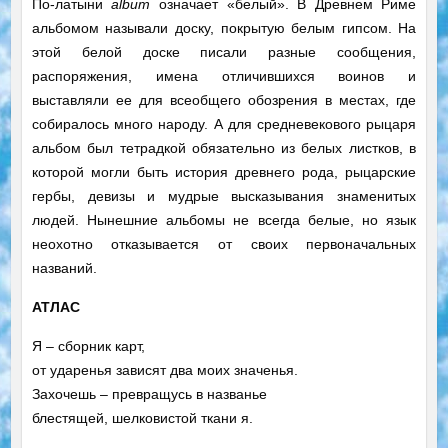
По-латыни
album
означает «белый». В Древнем Риме
альбомом называли доску, покрытую белым гипсом. На
этой белой доске писали разные сообщения,
распоряжения, имена отличившихся воинов и
выставляли ее для всеобщего обозрения в местах, где
собиралось много народу. А для средневекового рыцаря
альбом был тетрадкой обязательно из белых листков, в
которой могли быть история древнего рода, рыцарские
гербы, девизы и мудрые высказывания знаменитых
людей. Нынешние альбомы не всегда белые, но язык
неохотно отказывается от своих первоначальных
названий.
АТЛАС
Я – сборник карт,
от ударенья зависят два моих значенья.
Захочешь – превращусь в названье
блестящей, шелковистой ткани я.