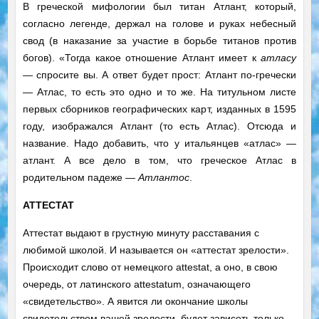
В греческой мифологии был титан Атлант, который,
согласно легенде, держал на голове и руках небесный
свод (в наказание за участие в борьбе титанов против
богов). «Тогда какое отношение Атлант имеет к
атласу
— спросите вы. А ответ будет прост: Атлант по-гречески
— Атлас, то есть это одно и то же. На титульном листе
первых сборников географических карт, изданных в 1595
году, изображался Атлант (то есть Атлас). Отсюда и
название. Надо добавить, что у итальянцев «атлас» —
атлант. А все дело в том, что греческое Атлас в
родительном падеже —
Атлантос
.
АТТЕСТАТ
Аттестат выдают в грустную минуту расставания с
любимой школой. И называется он «аттестат зрелости».
Происходит слово от немецкого attestat, а оно, в свою
очередь, от латинского attestatum, означающего
«свидетельство». А явится ли окончание школы
свидетельством вашей зрелости, будет зависеть только