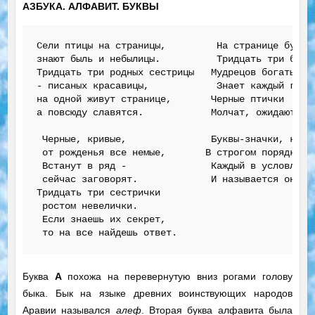
АЗБУКА. АЛФАВИТ. БУКВЫ
Сели птицы на страницы,         На странице буквар
знают быль и небылицы.          Тридцать три богат
Тридцать три родных сестрицы   Мудрецов богатырей

- писаных красавицы,            Знает каждый грамо
на одной живут странице,       Черные птички  на к
а повсюду славятся.            Молчат, ожидают,  к
 Черные, кривые,               Буквы-значки, как б
 от рожденья все немые,       В строгом порядке по
 Встанут в ряд -               Каждый в условленно
 сейчас заговорят.             И называется он ...
Тридцать три сестрички          

 ростом невелички.

 Если знаешь их секрет,

Буква
А
похожа на перевернутую вниз рогами голову
быка. Бык на языке древних воинствующих народов
Аравии назывался
алеф
. Вторая буква алфавита была