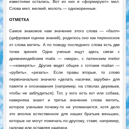
известняки остались. Вот из них и «формируют» мел.
Слова мел, мелкий, молоть — однокоренные.
ОТМЕТКА
Самое знакомое нам значение этого слова — «балл»
(цифровая оценка знаний), родилось оно как переносное
от слова метить. А по поводу последнего слова есть две
точки зрения. Одни ученые ищут здесь связи с
древнеиндийским matis — «мера», с латинским metior
—«измерять». Другие видят общее с готским maitan —
«рубить», «резать». Если правы вторые, то слово
первоначально значило «делать насечки, зарубки» для
памяти и опознавания (например, на стволах деревьев,
чтобы не заблудиться). Тот, у кого есть кот или собака,
наверняка знают и третье значение слова метить,
которое учеными почему-то не упоминается, хотя дело
это вполне естественное для наших братьев меньших,
которые не могут помечать по-другому, ставя, например,
галочки или оставляя надписи.