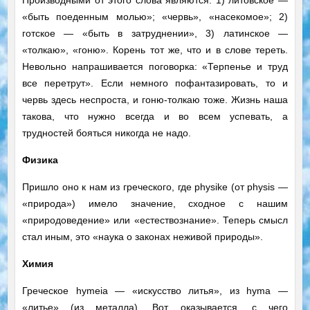
Производными от этого слова являются: 1) литовское —
«быть поеденным молью»; «червь», «насекомое»; 2)
готское — «быть в затруднении», 3) латинское —
«толкаю», «гоню». Корень тот же, что и в слове тереть.
Невольно напрашивается поговорка: «Терпенье и труд
все перетрут». Если немного пофантазировать, то и
червь здесь неспроста, и гоню-толкаю тоже. Жизнь наша
такова, что нужно всегда и во всем успевать, а
трудностей бояться никогда не надо.
Физика
Пришло оно к нам из греческого, где physike (от physis —
«природа») имело значение, сходное с нашим
«природоведение» или «естествознание». Теперь смысл
стал иным, это «наука о законах неживой природы».
Химия
Греческое hymeia — «искусство литья», из hyma —
«литье» (из металла). Вот, оказывается, с чего