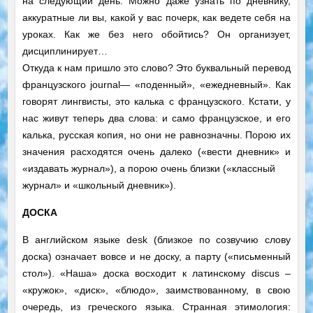
на следующий день. Можно даже узнать по дневнику,
аккуратные ли вы, какой у вас почерк, как ведете себя на
уроках. Как же без него обойтись? Он организует,
дисциплинирует…
Откуда к нам пришло это слово? Это буквальный перевод
французского journal— «поденный», «ежедневный». Как
говорят лингвисты, это калька с французского. Кстати, у
нас живут теперь два слова: и само французское, и его
калька, русская копия, но они не равнозначны. Порою их
значения расходятся очень далеко («вести дневник» и
«издавать журнал»), а порою очень близки («классный
журнал» и «школьный дневник»).
ДОСКА
В английском языке desk (близкое по созвучию слову
доска) означает вовсе и не доску, а парту («письменный
стол»). «Наша» доска восходит к латинскому discus –
«кружок», «диск», «блюдо», заимствованному, в свою
очередь, из греческого языка. Странная этимология: