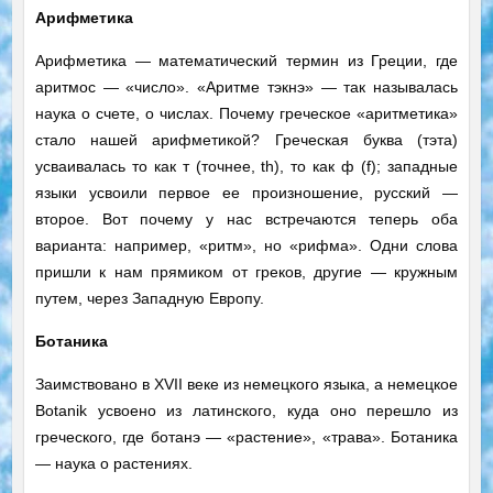
Арифметика
Арифметика — математический термин из Греции, где
аритмос — «число». «Аритме тэкнэ» — так называлась
наука о счете, о числах. Почему греческое «аритметика»
стало нашей арифметикой? Греческая буква (тэта)
усваивалась то как т (точнее, th), то как ф (f); западные
языки усвоили первое ее произношение, русский —
второе. Вот почему у нас встречаются теперь оба
варианта: например, «ритм», но «рифма». Одни слова
пришли к нам прямиком от греков, другие — кружным
путем, через Западную Европу.
Ботаника
Заимствовано в XVII веке из немецкого языка, а немецкое
Botanik усвоено из латинского, куда оно перешло из
греческого, где ботанэ — «растение», «трава». Ботаника
— наука о растениях.