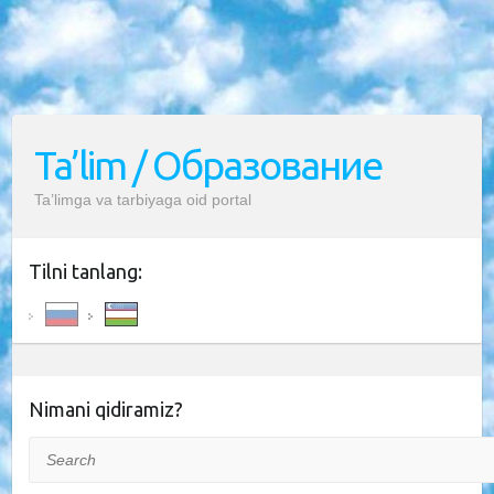
Ta’lim / Образование
Ta’limga va tarbiyaga oid portal
Tilni tanlang:
Nimani qidiramiz?
Search