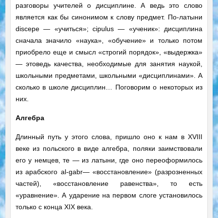
разговоры учителей о дисциплине. А ведь это слово
является как бы синонимом к слову предмет. По-латыни
discepe — «учиться»; cipulus — «ученик»: дисциплина
сначала значило «наука», «обучение» и только потом
приобрело еще и смысл «строгий порядок», «выдержка»
— этоведь качества, необходимые для занятия наукой,
школьными предметами, школьными «дисциплинами». А
сколько в школе дисциплин… Поговорим о некоторых из
них.
Алгебра
Длинный путь у этого слова, пришло оно к нам в XVIII
веке из польского в виде алгебра, поляки заимствовали
его у немцев, те — из латыни, где оно переоформилось
из арабского al-gabr— «восстановление» (разрозненных
частей), «восстановление равенства», то есть
«уравнение». А ударение на первом слоге установилось
только с конца XIX века.