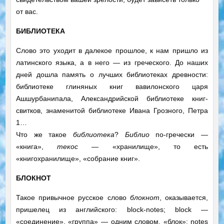
от вас.
БИБЛИОТЕКА
Слово это уходит в далекое прошлое, к нам пришло из
латинского языка, а в него — из греческого. До наших
дней дошла память о лучших библиотеках древности:
библиотеке глиняных книг вавилонского царя
Ашшурбанипала, Александрийской библиотеке книг-
свитков, знаменитой библиотеке Ивана Грозного, Петра
1…
Что же такое
библиотека
?
Библио
по-гречески —
«книга»,
текос
— «хранилище», то есть
«книгохранилище», «собрание книг».
БЛОКНОТ
Такое привычное русское слово
блокнот
, оказывается,
пришелец из английского: block-notes; block —
«соединение», «группа» — одним словом, «блок»; notes