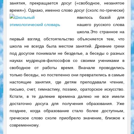
занятия, прекращается досуг («свободное, незанятое
время»). Однако, именно слово досуг (схолс по-гречески)
явилось базой для
нашего русского слова
школа.Это странное на
первый взгляд обстоятельство объясняется тем, что
школа не всегда была местом занятий. Древние греки
под досугом понимали не безделье, а беседы о разных
науках мудрецов-философов со своими учениками в
свободное от работы время. Вначале проводились
только беседы, но постепенно они превратились в самые
настоящие занятия, где детям преподавали чтение,
письмо, счет, гимнастику, поэзию, ораторское искусство.
Кстати, в те далекие времена далеко не все имели
достаточно досуга для получения образования. Уже
позднее, когда образование стало более доступным,
греческое слово схоле приобрело значение, близкое к
современному.