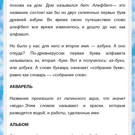
похожа на дом. Дом назывался
бет
.
Алефбет
— это
название состоит как бы из двух склеенных первых букв
древней азбуки. Во время своих путешествии слово
алефбет
все время изменялось и дошло до нас как
алфавит
.
Но было у нас для него и второе имя —
азбука
. А оно
откуда? По-древнерусски первая буква алфавита
называлась аз, вторая -буки. Вот и получилось:
аз-буки
,
или
азбука
. А слово
букварь
означает «собрание букв»,
равно как
словарь
— «собрание слов».
АКВАРЕЛЬ
Название произошло от латинского
aqua
, что значит
«вода».Этим словом называют и краски, которые
разводятся водой, и работы, сделанные ими.
АЛЬБОМ