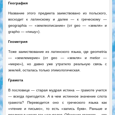
География
Название этого предмета заимствовано из польского,
восходит к латинскому и далее — к греческому —
geographia — «землеописание» (от geo — «земля» и
grapho — «пишу»).
Геометрия
Тоже заимствование из латинского языка, где geometria
— «землемерие» (от geo — «земля» и metior —
«мерю»), но давно уже утратило реальную связь с
землей, осталась только этимологическая.
Грамота
В пословице — старая мудрая истина — грамоте учится
— всегда пригодится. А в чем истинное значение слота
грамота? Переводится оно с греческого языка как
«чтение и письмо», то есть «запись букв». Раньше и
предмет в школе так назывался. Обучение грамоте — это