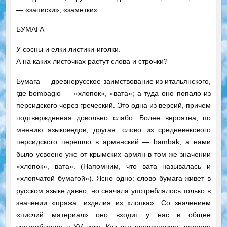
— «записки», «заметки».
БУМАГА
У сосны и елки листики-иголки.
А на каких листочках растут слова и строчки?
Бумага — древнерусское заимствование из итальянского,
где bombagio — «хлопок», «вата»; а туда оно попало из
персидского через греческий. Это одна из версий, причем
подтвержденная довольно слабо. Более вероятна, по
мнению языковедов, другая: слово из средневекового
персидского перешло в армянский — bambak, а нами
было усвоено уже от крымских армян в том же значении
«хлопок», вата». (Напомним, что вата называлась и
«хлопчатой бумагой»). Ясно одно: слово бумага живет в
русском языке давно, но сначала употреблялось только в
значении «пряжа, изделия из хлопка». Со значением
«писчий материал» оно входит у нас в общее