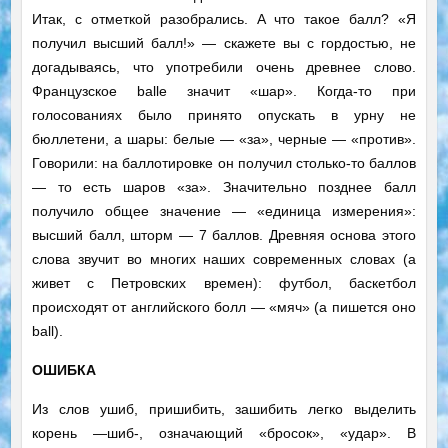
Итак, с отметкой разобрались. А что такое балл? «Я
получил высший балл!» — скажете вы с гордостью, не
догадываясь, что употребили очень древнее слово.
Французское balle значит «шар». Когда-то при
голосованиях было принято опускать в урну не
бюллетени, а шары: белые — «за», черные — «против».
Говорили: на баллотировке он получил столько-то баллов
— то есть шаров «за». Значительно позднее балл
получило общее значение — «единица измерения»:
высший балл, шторм — 7 баллов. Древняя основа этого
слова звучит во многих наших современных словах (а
живет с Петровских времен): футбол, баскетбол
происходят от английского болл — «мяч» (а пишется оно
ball).
ОШИБКА
Из слов ушиб, пришибить, зашибить легко выделить
корень —шиб-, означающий «бросок», «удар». В