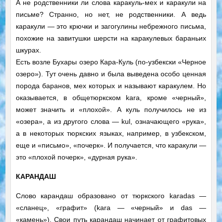
А не родственники ли слова каракуль-мех и каракули на
письме? Странно, но нет, не родственники. А ведь
каракули — это крючки и загогулины небрежного письма,
похожие на завитушки шерсти на каракулевых бараньих
шкурах.
Есть возле Бухары озеро Кара-Куль (по-узбекски «Черное
озеро»). Тут очень давно и была выведена особо ценная
порода баранов, мех которых и называют каракулем. Но
оказывается, в общетюркском kаrа, кроме «черный»,
может значить и «плохой». А куль получилось не из
«озера», а из другого слова — kul, означающего «рука»,
а в некоторых тюркских языках, например, в узбекском,
еще и «письмо», «почерк». И получается, что каракули —
это «плохой почерк», «дурная рука».
КАРАНДАШ
Слово карандаш образовано от тюркского karadas —
«сланец», «графит» (kara — «черный» и das —
«камень»). Свои путь карандаш начинает от графитовых