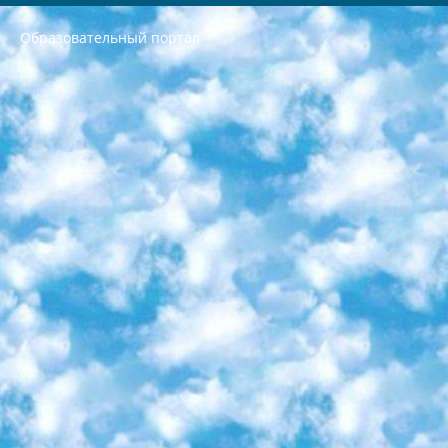
Образовательный портал
РЕСПУБЛИКА УЗБЕКИСТАН МИНИСТРЕРСТВО ДОШКОЛЬНОГО И ШКОЛЬНОГО ОБРАЗОВАНИЯ КОМАНДА в общеобразовательных учреждениях в 2023-2024 учебном году организация и проведение итоговой государственной аттестации обучающихся о Министра дошкольного и школьного образования Республики Узбекистан от 4 марта 2008 года (постановлением Минюста от 20 марта 2008 года № 1778 государственной регистрации) «Итоговое состояние учащихся общего среднего образования на основании положения об утверждении положения об аттестации общего среднего образования выпускной экзамен студентов в образовательных учреждениях в 2023-2024 учебном году В целях организации и прохождения аттестации приказываю: 1. Следующее: перечень предметов, по которым будет проводиться итоговая государственная аттестация и экзамен формы перевода согласно приложению 1; сертификаты международного образца, оценивающие уровень владения иностранными языками перечень согласно приложению 2; 2. Педагогический при специализированных образовательных учреждениях. научно-практический центр квалификации и международной оценки (Д.Давидова) 2024 г. До 25 марта: задания по предметам, по которым будет проводиться итоговая аттестация разработка и утверждение технических условий; итоговая аттестация на основании разработанного предметного задания разработка вопросов по предметам (устно и письменно), экзамен передача; общеобразовательные средние школы и специальные учебные заведения учащиеся выпускных классов школ и интернатов в агентской системе подготовка базы данных экзаменационных материалов и критериев оценки; перевод базы экзаменационных материалов на все языки обучения подать в Республиканский образовательный центр для изготовления; варианты экзаменов на основе разработанных контрольных материалов пусть будут поставлены задачи формирования. 3. Республиканский образовательный центр (Ш.Худайкулов) до 5 апреля 2024 года. до: база данных предоставленных экзаменационных материалов на все языки обучения перевод и экспертиза; для слепых, слабовидящих, глухих, слабослышащих и умственно отсталых детей учащиеся выпускных классов специализированных школ и школ-интернатов база данных экзаменационных материалов на всех преподаваемых языках подготовка критериев оценки; специализированные школы для умственно отсталых детей и технологии для учащихся выпускных классов школ-интернатов разработка соответствующих рекомендаций и критериев проведения ЕГЭ по естествознанию давать задания. 4. Педагогический при специализированных образовательных учреждениях. Научно-практический центр навыков и международной оценки (Д.Давидова), Республика образовательный центр (Худайкулов Ш.) итоговый государственный аттестационный экзамен ориентирован на творческое и логическое мышление при подготовке базы материалов учитывать введение заданий. 5. Следует отметить, что: сертификат государственного образца о знании общеобразовательного предмета и как минимум национальный уровень B1 по предметам на иностранных языках, указанным в Приложении 2. или международно признанный сертификат эквивалентного уровня студенты, изучающие определенный предмет, освобождаются от экзамена; по соответствующим предметам запланирована итоговая государственная аттестация за день до дня, путем жеребьевки Рабочей группой (в письменной форме по предметам, проводимым в форме) из числа сформированных вариантов выбрано 2 варианта; 2 выбранных варианта экзамена анонсированы на официальном сайте министерства и все выпускники по всей стране на основе этих вариантов проводит итоговую государственную аттестацию. 6. Государственное образование учащихся средних общеобразовательных учреждений. знания в соответствии с квалификационными требованиями, которые необходимо приобрести на основании стандартов итоговый (выпускной) контроль для 9 и 11 классов в целях тестирования Экзамены (далее – экзамены) состоят из предметов, перечисленных в приложении 1. будет сделано. 7. Экзамены пройдут с 26 мая по 15 июня 2024 г. (кроме науки физического воспитания). 8. Физическая для учащихся 9 классов общесредних образовательных учреждений. Экзамены по предмету «Образование, квалификация медицина» 1-6 мая 2024 года. сотрудники перевести под присмотр (с отклонениями в физическом или умственном развитии) специализированная школа для детей, школы-интернаты и со сколиозом школы-интернаты санаторного типа для больных детей исключены). 9. Он был слепым, слабовидящим и имел нарушения опорно-двигательного аппарата. экзамены в специализированных школах и интернатах для детей должны проводиться исходя из требований, предъявляемых к общеобразовательным учреждениям (физкультура кроме науки). 10. Специализированная школа для глухих и слабослышащих детей. и экзамены в интернатах и быть реализован в виде письменного теста по математике. 11. Специальность для умственно отсталых детей. Для 9 класса Родной язык и литературное письмо Государственный язык (язык обучения – узбекский). для неклассов) написано Математическое письмо Письменная/устная история Узбекистана Физическое воспитание практично Итоговый контроль Для 11 класса Написание родного языка и литературы (эссе) Математическое письмо Узбекский язык (обучение на узбекском языке) не посещающее общее среднее образование для учреждений)/Образовательное учреждение выбор письменный и устный Иностранный язык письменный/устный Письменная/устная история Узбекистана *По выбору студента:  Химия  Физика  Основы государственного права  География 10 бесплатных образовательных ресурсов - Мы составили подборку онлайн-проектов с интерактивными упражнениями, видеолекциями и статьями. Они помогут вам обрести новые и освежить старые знания бесплатно. 1. «ИНТУИТ» Старейшая образовательная площадка Рунета. Здесь вы найдёте сотни текстовых и видеокурсов на десятки различных тем — от программирования до психологии. Многие курсы подготовлены российскими университетами и крупными международными компаниями вроде Intel и Microsoft. Самостоятельное обучение бесплатное, но желающие могут оплатить услуги персональных наставников. 2. «Смартия» знакомит с актуальными профессиями и подсказывает, как им обучаться. Выбрав заинтересовавшую вас специальность — SMM-специалист, фотограф, веб-дизайнер или другую, — увидите список необходимых для неё умений. Чтобы вы могли освоить их самостоятельно, для каждого умения площадка отображает подборку ссылок на учебные материалы. Хотя «Смартия» ориентируется на русскоязычную аудиторию, часть контента всё же доступна только на английском. 3. «Лекторий Физтеха» Проект Московского физико-технического института (Физтеха). С его помощью вы можете смотреть онлайн серии лекций, записанные на видео в этом вузе. В числе доступных предметов — физика, биология, химия, информационные технологии и другие. К некоторым лекциям администрация ресурса прилагает готовые конспекты, которые можно скачивать в PDF-формате. 4. ITMOcourses Онлайн-площадка Санкт-Петербургского национального исследовательского университета информационных технологий, механики и оптики (ИТМО). Ресурс предоставляет свободный доступ к курсам, разработанным в этом вузе. Каталог материалов разбит на четыре категории: «Оптические системы и технологии», «Приборостроение и робототехника», «Информационные технологии» и «Биотехнологии». Курсы состоят из видеолекций, интерактивных демонстраций и заданий. 5. «КиберЛенинка» Электронная научная библиотека открытого доступа. Каталог площадки регулярно обрастает текстами статей из различных научных изданий. Сгруппированные по журналам и рубрикам публикации можно читать онлайн или скачивать целиком в PDF-формате. Проект нацелен на популяризацию науки за счёт открытого доступа к качественной информации. 6. «ПостНаука» На этом ресурсе публикуют подборки видеолекций, составленные экспертами из разных отраслей и объединённые общими темами. Среди них, к примеру, есть серии «Биоинформатика и геномика», «Культура средневековой Скандинавии» и Cinema Studies о теории кино. Каждая подборка лекций — логически связанная история, рассказанная экспертом от первого лица. Кроме того, на сайте появляются научно-образовательные статьи и тесты на разные темы. 7. «Newочём» Команда проекта «Newочём» отбирает самые интересные тексты из англоязычных СМИ и переводит те из них, за которые голосуют участники сообщества «ВКонтакте». По большей части это научно-популярные статьи. Редакторы придумывают лишь заголовки, в остальном содержание переводов соответствует оригиналам. Полные тексты можно читать прямо в социальной сети. 8. InternetUrok Онлайн-база материалов по основным дисциплинам школьной программы. Информация на сайте структурирована по классам, предметам и темам (урокам). Каждый урок состоит из видеолекций и конспектов. Есть также интерактивные тренажёры и тесты для закрепления пройденного материала. Даже если вы давно окончили школу, возможность повторить программу старших классов всегда может пригодиться. 9. Edutainme Ещё один ресурс об образовании. В отличие от Newtonew, как мне кажется, Edutainme больше ориентируется на представителей индустрии: педагогов, предпринимателей, разработчиков образовательных проектов. Но и любой, кто просто стремится к саморазвитию, найдёт на сайте много полезного и интересного для себя. Например, информацию о новых курсах и образовательных сервисах. 10. Newtonew Онлайн-медиа об образовании и обучении в широком смысле. Авторы Newtonew пишут об инструментах, заведениях, тактиках и стратегиях, которые помогают учить других и получать новые знания самостоятельно. На этой площадке вы найдёте новости, обзоры, аналитические мат