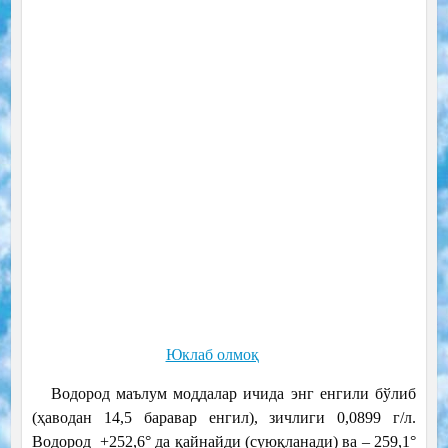
Юклаб олмоқ
Водород маълум моддалар ичида энг енгили бўлиб
(ҳаводан 14,5 баравар енгил), зичлиги 0,0899 г/л.
Водород +252,6° да қайнайди (суюқланади) ва – 259,1°