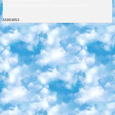
РЕСПУБЛИКА УЗБЕКИСТАН МИНИСТРЕРСТВО ДОШКОЛЬНОГО И ШКОЛЬНОГО ОБРАЗОВАНИЯ КОМАНДА в общеобразовательных учреждениях в 2023-2024 учебном году организация и проведение итоговой государственной аттестации обучающихся о Министра дошкольного и школьного образования Республики Узбекистан от 4 марта 2008 года (постановлением Минюста от 20 марта 2008 года № 1778 государственной регистрации) «Итоговое состояние учащихся общего среднего образования на основании положения об утверждении положения об аттестации общего среднего образования выпускной экзамен студентов в образовательных учреждениях в 2023-2024 учебном году В целях организации и прохождения аттестации приказываю: 1. Следующее: перечень предметов, по которым будет проводиться итоговая государственная аттестация и экзамен формы перевода согласно приложению 1; сертификаты международного образца, оценивающие уровень владения иностранными языками перечень согласно приложению 2; 2. Педагогический при специализированных образовательных учреждениях. научно-практический центр квалификации и международной оценки (Д.Давидова) 2024 г. До 25 марта: задания по предметам, по которым будет проводиться итоговая аттестация разработка и утверждение технических условий; итоговая аттестация на основании разработанного предметного задания разработка вопросов по предметам (устно и письменно), экзамен передача; общеобразовательные средние школы и специальные учебные заведения учащиеся выпускных классов школ и интернатов в агентской системе подготовка базы данных экзаменационных материалов и критериев оценки; перевод базы экзаменационных материалов на все языки обучения подать в Республиканский образовательный центр для изготовления; варианты экзаменов на основе разработанных контрольных материалов пусть будут поставлены задачи формирования. 3. Республиканский образовательный центр (Ш.Худайкулов) до 5 апреля 2024 года. до: база данных предоставленных экзаменационных материалов на все языки обучения перевод и экспертиза; для слепых, слабовидящих, глухих, слабослышащих и умственно отсталых детей учащиеся выпускных классов специализированных школ и школ-интернатов база данных экзаменационных материалов на всех преподаваемых языках подготовка критериев оценки; специализированные школы для умственно отсталых детей и технологии для учащихся выпускных классов школ-интернатов разработка соответствующих рекомендаций и критериев проведения ЕГЭ по естествознанию давать задания. 4. Педагогический при специализированных образовательных учреждениях. Научно-практический центр навыков и международной оценки (Д.Давидова), Республика образовательный центр (Худайкулов Ш.) итоговый государственный аттестационный экзамен ориентирован на творческое и логическое мышление при подготовке базы материалов учитывать введение заданий. 5. Следует отметить, что: сертификат государственного образца о знании общеобразовательного предмета и как минимум национальный уровень B1 по предметам на иностранных языках, указанным в Приложении 2. или международно признанный сертификат эквивалентного уровня студенты, изучающие определенный предмет, освобождаются от экзамена; по соответствующим предметам запланирована итоговая государственная аттестация за день до дня, путем жеребьевки Рабочей группой (в письменной форме по предметам, проводимым в форме) из числа сформированных вариантов выбрано 2 варианта; 2 выбранных варианта экзамена анонсированы на официальном сайте министерства и все выпускники по всей стране на основе этих вариантов проводит итоговую государственную аттестацию. 6. Государственное образование учащихся средних общеобразовательных учреждений. знания в соответствии с квалификационными требованиями, которые необходимо приобрести на основании стандартов итоговый (выпускной) контроль для 9 и 11 классов в целях тестирования Экзамены (далее – экзамены) состоят из предметов, перечисленных в приложении 1. будет сделано. 7. Экзамены пройдут с 26 мая по 15 июня 2024 г. (кроме науки физического воспитания). 8. Физическая для учащихся 9 классов общесредних образовательных учреждений. Экзамены по предмету «Образование, квалификация медицина» 1-6 мая 2024 года. сотрудники перевести под присмотр (с отклонениями в физическом или умственном развитии) специализированная школа для детей, школы-интернаты и со сколиозом школы-интернаты санаторного типа для больных детей исключены). 9. Он был слепым, слабовидящим и имел нарушения опорно-двигательного аппарата. экзамены в специализированных школах и интернатах для детей должны проводиться исходя из требований, предъявляемых к общеобразовательным учреждениям (физкультура кроме науки). 10. Специализированная школа для глухих и слабослышащих детей. и экзамены в интернатах и быть реализован в виде письменного теста по математике. 11. Специальность для умственно отсталых детей. Для 9 класса Родной язык и литературное письмо Государственный язык (язык обучения – узбекский). для неклассов) написано Математическое письмо Письменная/устная история Узбекистана Физическое воспитание практично Итоговый контроль Для 11 класса Написание родного языка и литературы (эссе) Математическое письмо Узбекский язык (обучение на узбекском языке) не посещающее общее среднее образование для учреждений)/Образовательное учреждение выбор письменный и устный Иностранный язык письменный/устный Письменная/устная история Узбекистана *По выбору студента:  Химия  Физика  Основы государственного права  География 10 бесплатных образовательных ресурсов - Мы составили подборку онлайн-проектов с интерактивными упражнениями, видеолекциями и статьями. Они помогут вам обрести новые и освежить старые знания бесплатно. 1. «ИНТУИТ» Старейшая образовательная площадка Рунета. Здесь вы найдёте сотни текстовых и видеокурсов на десятки различных тем — от программирования до психологии. Многие курсы подготовлены российскими университетами и крупными международными компаниями вроде Intel и Microsoft. Самостоятельное обучение бесплатное, но желающие могут оплатить услуги персональных наставников. 2. «Смартия» знакомит с актуальными профессиями и подсказывает, как им обучаться. Выбрав заинтересовавшую вас специальность — SMM-специалист, фотограф, веб-дизайнер или другую, — увидите список необходимых для неё умений. Чтобы вы могли освоить их самостоятельно, для каждого умения площадка отображает подборку ссылок на учебные материалы. Хотя «Смартия» ориентируется на русскоязычную аудиторию, часть контента всё же доступна только на английском. 3. «Лекторий Физтеха» Проект Московского физико-технического института (Физтеха). С его помощью вы можете смотреть онлайн серии лекций, записанные на видео в этом вузе. В числе доступных предметов — физика, биология, химия, информационные технологии и другие. К некоторым лекциям администрация ресурса прилагает готовые конспекты, которые можно скачивать в PDF-формате. 4. ITMOcourses Онлайн-площадка Санкт-Петербургского национального исследовательского университета информационных технологий, механики и оптики (ИТМО). Ресурс предоставляет свободный доступ к курсам, разработанным в этом вузе. Каталог материалов разбит на четыре категории: «Оптические системы и технологии», «Приборостроение и робототехника», «Информационные технологии» и «Биотехнологии». Курсы состоят из видеолекций, интерактивных демонстраций и заданий. 5. «КиберЛенинка» Электронная научная библиотека открытого доступа. Каталог площадки регулярно обрастает текстами статей из различных научных изданий. Сгруппированные по журналам и рубрикам публикации можно читать онлайн или скачивать целиком в PDF-формате. Проект нацелен на популяризацию науки за счёт открытого доступа к качественной информации. 6. «ПостНаука» На этом ресурсе публикуют подборки видеолекций, составленные экспертами из разных отраслей и объединённые общими темами. Среди них, к примеру, есть серии «Биоинформатика и геномика», «Культура средневековой Скандинавии» и Cinema Studies о теории кино. Каждая подборка лекций — логически связанная история, рассказанная экспертом от первого лица. Кроме того, на сайте появляются научно-образовательные статьи и тесты на разные темы. 7. «Newочём» Команда проекта «Newочём» отбирает самые интересные тексты из англоязычных СМИ и переводит те из них, за которые голосуют участники сообщества «ВКонтакте». По большей части это научно-популярные статьи. Редакторы придумывают лишь заголовки, в остальном содержание переводов соответствует оригиналам. Полные тексты можно читать прямо в социальной сети. 8. InternetUrok Онлайн-база материалов по основным дисциплинам школьной программы. Информация на сайте структурирована по классам, предметам и темам (урокам). Каждый урок состоит из видеолекций и конспектов. Есть также интерактивные тренажёры и тесты для закрепления пройденного материала. Даже если вы давно окончили школу, возможность повторить программу старших классов всегда может пригодиться. 9. Edutainme Ещё один ресурс об образовании. В отличие от Newtonew, как мне кажется, Edutainme больше ориентируется на представителей индустрии: педагогов, предпринимателей, разработчиков образовательных проектов. Но и любой, кто просто стремится к саморазвитию, найдёт на сайте много полезного и интересного для себя. Например, информацию о новых курсах и образовательных сервисах. 10. Newtonew Онлайн-медиа об образовании и обучении в широком смысле. Авторы Newtonew пишут об инструментах, заведениях, тактиках и стратегиях, которые помогают учить других и получать новые знания самостоятельно. На этой площадке вы найдёте новости, обзоры, аналитические мате
55863853