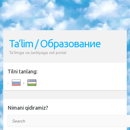
Ta’lim / Образование
Ta’limga va tarbiyaga oid portal
Tilni tanlang:
Nimani qidiramiz?
Search