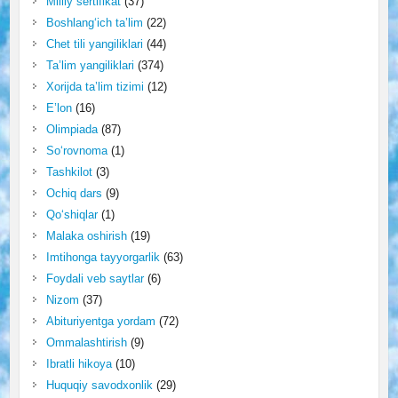
Milliy sertifikat
(37)
Boshlang‘ich ta’lim
(22)
Chet tili yangiliklari
(44)
Ta’lim yangiliklari
(374)
Xorijda ta’lim tizimi
(12)
E’lon
(16)
Olimpiada
(87)
So‘rovnoma
(1)
Tashkilot
(3)
Ochiq dars
(9)
Qo‘shiqlar
(1)
Malaka oshirish
(19)
Imtihonga tayyorgarlik
(63)
Foydali veb saytlar
(6)
Nizom
(37)
Abituriyentga yordam
(72)
Ommalashtirish
(9)
Ibratli hikoya
(10)
Huquqiy savodxonlik
(29)