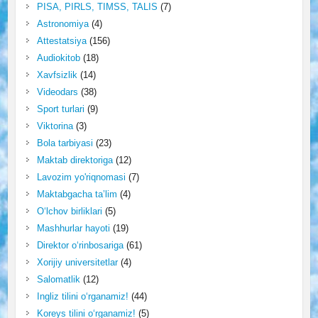
PISA, PIRLS, TIMSS, TALIS
(7)
Astronomiya
(4)
Attestatsiya
(156)
Audiokitob
(18)
Xavfsizlik
(14)
Videodars
(38)
Sport turlari
(9)
Viktorina
(3)
Bola tarbiyasi
(23)
Maktab direktoriga
(12)
Lavozim yo'riqnomasi
(7)
Maktabgacha ta’lim
(4)
O‘lchov birliklari
(5)
Mashhurlar hayoti
(19)
Direktor o‘rinbosariga
(61)
Xorijiy universitetlar
(4)
Salomatlik
(12)
Ingliz tilini o‘rganamiz!
(44)
Koreys tilini o‘rganamiz!
(5)