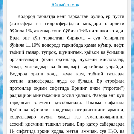
Юклаб олмоқ
Водород табиатда кенг тарқалган бўлиб, ер пўсти
(литосфера ва гидросфера)даги миқдори оғирлиги
бўйича 1%, атомлар сони бўйича 16% ни ташкил этади.
Ерда энг кўп тарқалган бирикма – сув (оғирлиги
бўйича 11,19% водород) таркибида ҳамда кўмир, нефт,
табиий газлар, тупроқ, шунингдек, ҳайвон ва ўсимлик
организмлари (яъни оқсиллар, нуклеин кислоталар,
ёғлар, углеводлар ва бошқалар) таркибида учрайди.
Водород эркин ҳолда жуда кам, табиий газларда
озгина, атмосферада жуда оз бўлади. Ер атрофида
протонлар оқими сифатида Ернинг ички (“протон”)
радиацион минтақасини ҳосил қилади. Фазода энг кўп
тарқалган элемент ҳисобланади. Плазма сифатида
Қуёш ва кўпчилик юлдузлар оғирлигининг ярмини,
юлдузлараро муҳит ҳамда газ туманликларининг
асосий қисмини ташкил этади. Бир қатор сайёраларда
Н
сифатида эркин ҳодда, метан, аммиак, сув Н
О, ва
2
2