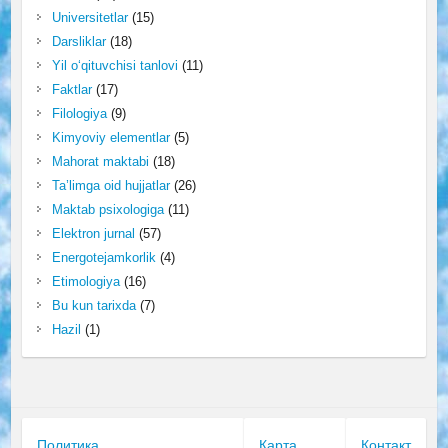
Universitetlar
(15)
Darsliklar
(18)
Yil o‘qituvchisi tanlovi
(11)
Faktlar
(17)
Filologiya
(9)
Kimyoviy elementlar
(5)
Mahorat maktabi
(18)
Ta’limga oid hujjatlar
(26)
Maktab psixologiga
(11)
Elektron jurnal
(57)
Energotejamkorlik
(4)
Etimologiya
(16)
Bu kun tarixda
(7)
Hazil
(1)
Политика
Карта
Контакт