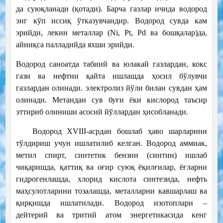
да суюқланади (қотади). Барча газлар ичида водород
энг кўп иссиқ ўтказувчандир. Водород сувда кам
эрийди, лекин металлар (Ni, Pt, Pd ва бошқалар)да,
айниқса палладийда яхши эрийди.
Водород саноатда табиий ва юлакай газлардан, кокс
гази ва нефтни қайта ишлашда ҳосил бўлувчи
газлардан олинади. электролиз йўли билан сувдан ҳам
олинади. Метандан сув буғи ёки кислород таъсир
эттириб олиниши асосий йўллардан ҳисобланади.
Водород XVIII-асрдан бошлаб ҳаво шарларини
тўлдириш учун ишлатилиб келган. Водород аммиак,
метил спирт, синтетик бензин (синтин) ишлаб
чиқаришда, қаттиқ ва оғир суюқ ёқилғилар, ёғларни
гидрогенлашда, хлорид кислота синтезида, нефть
маҳсулотларини тозалашда, металларни кавшарлаш ва
қирқишда ишлатилади. Водород изотоплари –
дейтерий ва тритий атом энергетикасида кенг