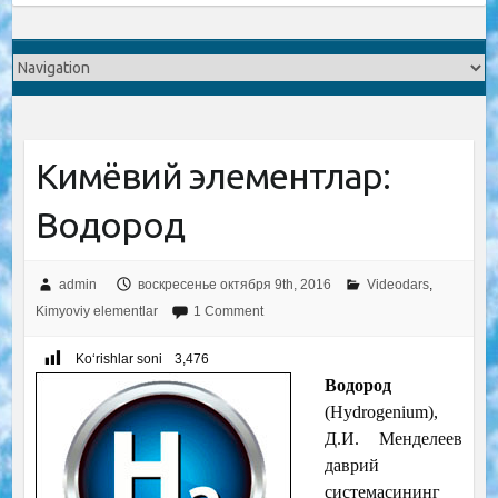
Кимёвий элементлар:
Водород
admin
воскресенье октября 9th, 2016
Videodars
,
Kimyoviy elementlar
1 Comment
Ko‘rishlar soni
3,476
Водород
(Hydrogenium),
Д.И. Менделеев
даврий
системасининг