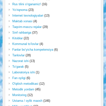
Rus tilini o‘rganamiz!
(16)
Yo‘riqnoma
(23)
Internet texnologiyalari
(13)
Maktab xonasi
(4)
Taqvim-mavzu rejalar
(29)
Sinf rahbariga
(37)
Kitoblar
(22)
Kommunal to‘lovlar
(4)
Fanlar bo‘yicha kompetensiya
(6)
Tanlovlar
(28)
Nazorat ishi
(13)
To‘garak
(5)
Laboratoriya ishi
(1)
Fan oyligi
(6)
O'qitish metodikasi
(12)
Metodik yordam
(45)
Monitoring
(12)
Ustama / oylik maosh
(146)