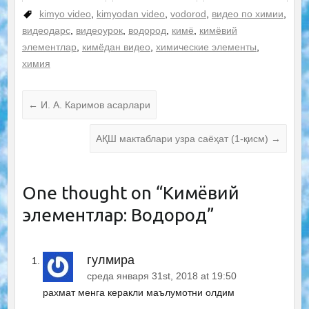
kimyo video
,
kimyodan video
,
vodorod
,
видео по химии
,
видеодарс
,
видеоурок
,
водород
,
кимё
,
кимёвий
элементлар
,
кимёдан видео
,
химические элементы
,
химия
←
И. А. Каримов асарлари
АҚШ мактаблари узра саёҳат (1-қисм)
→
One thought on “
Кимёвий
элементлар: Водород
”
гулмира
среда января 31st, 2018 at 19:50
рахмат менга керакли маълумотни олдим