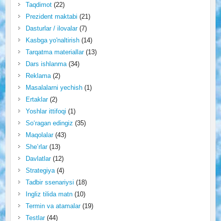
Taqdimot
(22)
Prezident maktabi
(21)
Dasturlar / ilovalar
(7)
Kasbga yo'naltirish
(14)
Tarqatma materiallar
(13)
Dars ishlanma
(34)
Reklama
(2)
Masalalarni yechish
(1)
Ertaklar
(2)
Yoshlar ittifoqi
(1)
So‘ragan edingiz
(35)
Maqolalar
(43)
She’rlar
(13)
Davlatlar
(12)
Strategiya
(4)
Tadbir ssenariysi
(18)
Ingliz tilida matn
(10)
Termin va atamalar
(19)
Testlar
(44)