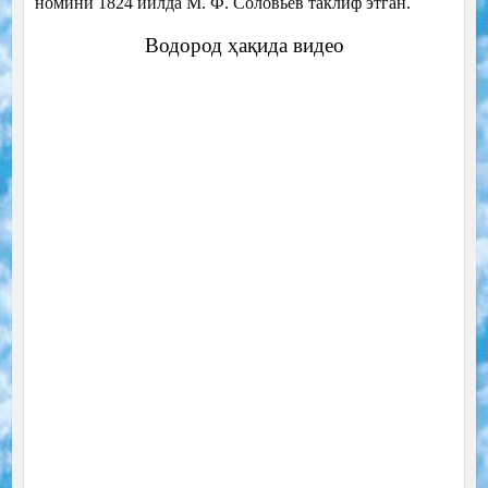
номини 1824 йилда М. Ф. Соловьёв таклиф этган.
Водород ҳақида видео