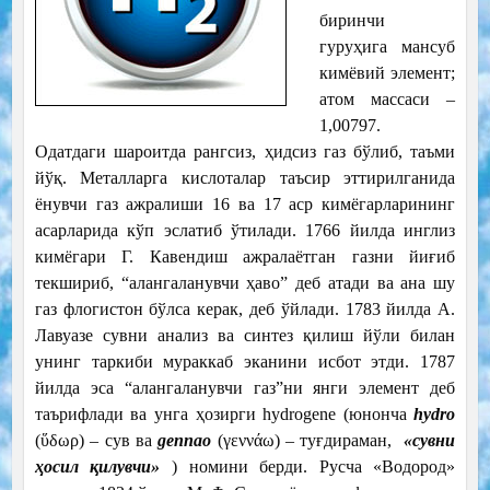
биринчи
гуруҳига мансуб
кимёвий элемент;
атом массаси –
1,00797.
Одатдаги шароитда рангсиз, ҳидсиз газ бўлиб, таъми
йўқ. Металларга кислоталар таъсир эттирилганида
ёнувчи газ ажралиши 16 ва 17 аср кимёгарларининг
асарларида кўп эслатиб ўтилади. 1766 йилда инглиз
кимёгари Г. Кавендиш ажралаётган газни йиғиб
текшириб, “алангаланувчи ҳаво” деб атади ва ана шу
газ флогистон бўлса керак, деб ўйлади. 1783 йилда А.
Лавуазе сувни анализ ва синтез қилиш йўли билан
унинг таркиби мураккаб эканини исбот этди. 1787
йилда эса “алангаланувчи газ”ни янги элемент деб
таърифлади ва унга ҳозирги hydrogene (юнонча
hydro
(ὕδωρ) – сув ва
gennao
(γεννάω) – туғдираман,
«сувни
ҳосил қилувчи»
) номини берди. Русча «Водород»