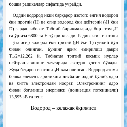
бошқа радикаллар сифатида учрайди.
Оддий водород икки барқарор изотоп: енгил водород
ёки протий (Н) ва оғир водород ёки дейтерий (
Н ёки
2
D) лардан иборат. Табиий бирикмаларида бир атом
Н
2
га ўртача 6800 та Н тўғри келади. Радиоактив изотопи
– ўта оғир водород ёки тритий (
Н ёки Т) сунъий йўл
3
билан олинган. Бунинг ярим емирилиш даври
Т1/2=12,262 й. Табиатда тритий космик нурлар
нейтронларининг таъсирида азотдан ҳосил бўлади.
Жуда беқарор изотопи
Н ҳам олинган. Водород атоми
4
бошқа элементлариникига нисбатан оддий бўлиб, ядро
ва битта электрондан иборат. Электроннинг ядро
билан боғланиш энергияси (ионизация потенциали)
13,595 эВ га тенг.
Водород – келажак ёқилғиси