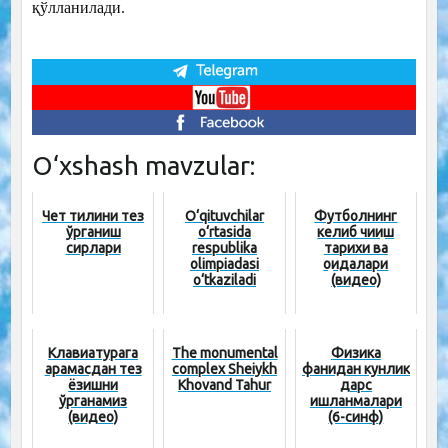
қўлланилади.
O‘xshash mavzular:
Чет тилини тез
O‘qituvchilar
Футболнинг
ўрганиш
o‘rtasida
келиб чиқиш
сирлари
respublika
тарихи ва
olimpiadasi
қоидалари
o‘tkaziladi
(видео)
Клавиатурага
The monumental
Физика
қарамасдан тез
complex Sheiykh
фанидан кунлик
ёзишни
Khovand Tahur
дарс
ўрганамиз
ишланмалари
(видео)
(6-синф)