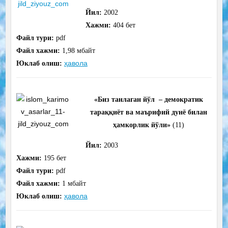
Йил:
2002
Хажми:
404
бет
Файл тури:
pdf
Файл хажми:
1,98 мбайт
ҳавола
Юклаб олиш:
«Биз танлаган йўл – демократик
тараққиёт ва маърифий дунё билан
ҳамкорлик йўли
»
(11)
Йил:
2003
Хажми:
195
бет
Файл тури:
pdf
Файл хажми:
1 мбайт
ҳавола
Юклаб олиш: