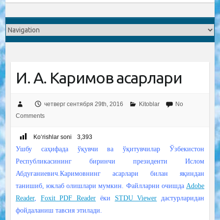
И. А. Каримов асарлари
четверг сентября 29th, 2016
Kitoblar
No
Comments
Ko‘rishlar soni
3,393
Ушбу саҳифада ўқувчи ва ўқитувчилар Ўзбекистон
Республикасининг биринчи президенти Ислом
Абдуғаниевич.Каримовнинг асарлари билан яқиндан
танишиб, юклаб олишлари мумкин. Файлларни очишда
Adobe
Reader
,
Foxit PDF Reader
ёки
STDU Viewer
дастурларидан
фойдаланиш тавсия этилади.