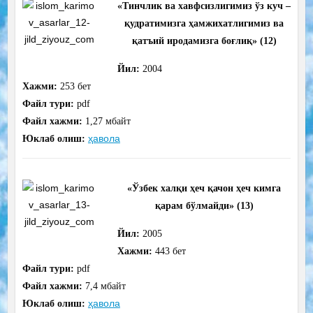
«Тинчлик ва хавфсизлигимиз ўз куч
–
қудратимизга ҳамжихатлигимиз ва
қатъий иродамизга боғлиқ
»
(12)
Йил:
2004
Хажми:
253
бет
Файл тури:
pdf
Файл хажми:
1,27 мбайт
ҳавола
Юклаб олиш:
«Ўзбек халқи ҳеч қачон ҳеч кимга
қарам бўлмайди
»
(13)
Йил:
2005
Хажми:
443
бет
Файл тури:
pdf
Файл хажми:
7,4 мбайт
ҳавола
Юклаб олиш: