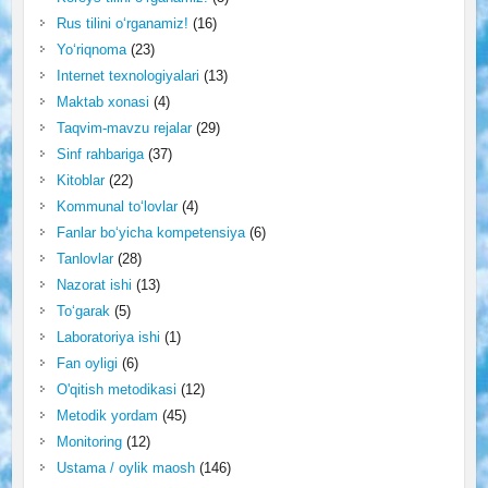
Rus tilini o‘rganamiz!
(16)
Yo‘riqnoma
(23)
Internet texnologiyalari
(13)
Maktab xonasi
(4)
Taqvim-mavzu rejalar
(29)
Sinf rahbariga
(37)
Kitoblar
(22)
Kommunal to‘lovlar
(4)
Fanlar bo‘yicha kompetensiya
(6)
Tanlovlar
(28)
Nazorat ishi
(13)
To‘garak
(5)
Laboratoriya ishi
(1)
Fan oyligi
(6)
O'qitish metodikasi
(12)
Metodik yordam
(45)
Monitoring
(12)
Ustama / oylik maosh
(146)