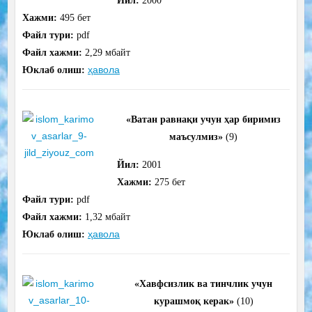
Йил:
2000
Хажми:
495
бет
Файл тури:
pdf
Файл хажми:
2,29 мбайт
ҳавола
Юклаб олиш:
«Ватан равнақи учун ҳар биримиз
маъсулмиз»
(9)
Йил:
2001
Хажми:
275
бет
Файл тури:
pdf
Файл хажми:
1,32 мбайт
ҳавола
Юклаб олиш:
«Хавфсизлик ва тинчлик учун
курашмоқ керак»
(10)