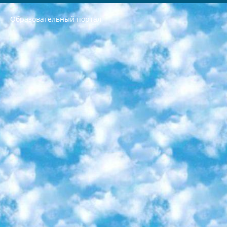
Образовательный портал
РЕСПУБЛИКА УЗБЕКИСТАН МИНИСТРЕРСТВО ДОШКОЛЬНОГО И ШКОЛЬНОГО ОБРАЗОВАНИЯ КОМАНДА в общеобразовательных учреждениях в 2023-2024 учебном году организация и проведение итоговой государственной аттестации обучающихся о Министра дошкольного и школьного образования Республики Узбекистан от 4 марта 2008 года (постановлением Минюста от 20 марта 2008 года № 1778 государственной регистрации) «Итоговое состояние учащихся общего среднего образования на основании положения об утверждении положения об аттестации общего среднего образования выпускной экзамен студентов в образовательных учреждениях в 2023-2024 учебном году В целях организации и прохождения аттестации приказываю: 1. Следующее: перечень предметов, по которым будет проводиться итоговая государственная аттестация и экзамен формы перевода согласно приложению 1; сертификаты международного образца, оценивающие уровень владения иностранными языками перечень согласно приложению 2; 2. Педагогический при специализированных образовательных учреждениях. научно-практический центр квалификации и международной оценки (Д.Давидова) 2024 г. До 25 марта: задания по предметам, по которым будет проводиться итоговая аттестация разработка и утверждение технических условий; итоговая аттестация на основании разработанного предметного задания разработка вопросов по предметам (устно и письменно), экзамен передача; общеобразовательные средние школы и специальные учебные заведения учащиеся выпускных классов школ и интернатов в агентской системе подготовка базы данных экзаменационных материалов и критериев оценки; перевод базы экзаменационных материалов на все языки обучения подать в Республиканский образовательный центр для изготовления; варианты экзаменов на основе разработанных контрольных материалов пусть будут поставлены задачи формирования. 3. Республиканский образовательный центр (Ш.Худайкулов) до 5 апреля 2024 года. до: база данных предоставленных экзаменационных материалов на все языки обучения перевод и экспертиза; для слепых, слабовидящих, глухих, слабослышащих и умственно отсталых детей учащиеся выпускных классов специализированных школ и школ-интернатов база данных экзаменационных материалов на всех преподаваемых языках подготовка критериев оценки; специализированные школы для умственно отсталых детей и технологии для учащихся выпускных классов школ-интернатов разработка соответствующих рекомендаций и критериев проведения ЕГЭ по естествознанию давать задания. 4. Педагогический при специализированных образовательных учреждениях. Научно-практический центр навыков и международной оценки (Д.Давидова), Республика образовательный центр (Худайкулов Ш.) итоговый государственный аттестационный экзамен ориентирован на творческое и логическое мышление при подготовке базы материалов учитывать введение заданий. 5. Следует отметить, что: сертификат государственного образца о знании общеобразовательного предмета и как минимум национальный уровень B1 по предметам на иностранных языках, указанным в Приложении 2. или международно признанный сертификат эквивалентного уровня студенты, изучающие определенный предмет, освобождаются от экзамена; по соответствующим предметам запланирована итоговая государственная аттестация за день до дня, путем жеребьевки Рабочей группой (в письменной форме по предметам, проводимым в форме) из числа сформированных вариантов выбрано 2 варианта; 2 выбранных варианта экзамена анонсированы на официальном сайте министерства и все выпускники по всей стране на основе этих вариантов проводит итоговую государственную аттестацию. 6. Государственное образование учащихся средних общеобразовательных учреждений. знания в соответствии с квалификационными требованиями, которые необходимо приобрести на основании стандартов итоговый (выпускной) контроль для 9 и 11 классов в целях тестирования Экзамены (далее – экзамены) состоят из предметов, перечисленных в приложении 1. будет сделано. 7. Экзамены пройдут с 26 мая по 15 июня 2024 г. (кроме науки физического воспитания). 8. Физическая для учащихся 9 классов общесредних образовательных учреждений. Экзамены по предмету «Образование, квалификация медицина» 1-6 мая 2024 года. сотрудники перевести под присмотр (с отклонениями в физическом или умственном развитии) специализированная школа для детей, школы-интернаты и со сколиозом школы-интернаты санаторного типа для больных детей исключены). 9. Он был слепым, слабовидящим и имел нарушения опорно-двигательного аппарата. экзамены в специализированных школах и интернатах для детей должны проводиться исходя из требований, предъявляемых к общеобразовательным учреждениям (физкультура кроме науки). 10. Специализированная школа для глухих и слабослышащих детей. и экзамены в интернатах и быть реализован в виде письменного теста по математике. 11. Специальность для умственно отсталых детей. Для 9 класса Родной язык и литературное письмо Государственный язык (язык обучения – узбекский). для неклассов) написано Математическое письмо Письменная/устная история Узбекистана Физическое воспитание практично Итоговый контроль Для 11 класса Написание родного языка и литературы (эссе) Математическое письмо Узбекский язык (обучение на узбекском языке) не посещающее общее среднее образование для учреждений)/Образовательное учреждение выбор письменный и устный Иностранный язык письменный/устный Письменная/устная история Узбекистана *По выбору студента:  Химия  Физика  Основы государственного права  География 10 бесплатных образовательных ресурсов - Мы составили подборку онлайн-проектов с интерактивными упражнениями, видеолекциями и статьями. Они помогут вам обрести новые и освежить старые знания бесплатно. 1. «ИНТУИТ» Старейшая образовательная площадка Рунета. Здесь вы найдёте сотни текстовых и видеокурсов на десятки различных тем — от программирования до психологии. Многие курсы подготовлены российскими университетами и крупными международными компаниями вроде Intel и Microsoft. Самостоятельное обучение бесплатное, но желающие могут оплатить услуги персональных наставников. 2. «Смартия» знакомит с актуальными профессиями и подсказывает, как им обучаться. Выбрав заинтересовавшую вас специальность — SMM-специалист, фотограф, веб-дизайнер или другую, — увидите список необходимых для неё умений. Чтобы вы могли освоить их самостоятельно, для каждого умения площадка отображает подборку ссылок на учебные материалы. Хотя «Смартия» ориентируется на русскоязычную аудиторию, часть контента всё же доступна только на английском. 3. «Лекторий Физтеха» Проект Московского физико-технического института (Физтеха). С его помощью вы можете смотреть онлайн серии лекций, записанные на видео в этом вузе. В числе доступных предметов — физика, биология, химия, информационные технологии и другие. К некоторым лекциям администрация ресурса прилагает готовые конспекты, которые можно скачивать в PDF-формате. 4. ITMOcourses Онлайн-площадка Санкт-Петербургского национального исследовательского университета информационных технологий, механики и оптики (ИТМО). Ресурс предоставляет свободный доступ к курсам, разработанным в этом вузе. Каталог материалов разбит на четыре категории: «Оптические системы и технологии», «Приборостроение и робототехника», «Информационные технологии» и «Биотехнологии». Курсы состоят из видеолекций, интерактивных демонстраций и заданий. 5. «КиберЛенинка» Электронная научная библиотека открытого доступа. Каталог площадки регулярно обрастает текстами статей из различных научных изданий. Сгруппированные по журналам и рубрикам публикации можно читать онлайн или скачивать целиком в PDF-формате. Проект нацелен на популяризацию науки за счёт открытого доступа к качественной информации. 6. «ПостНаука» На этом ресурсе публикуют подборки видеолекций, составленные экспертами из разных отраслей и объединённые общими темами. Среди них, к примеру, есть серии «Биоинформатика и геномика», «Культура средневековой Скандинавии» и Cinema Studies о теории кино. Каждая подборка лекций — логически связанная история, рассказанная экспертом от первого лица. Кроме того, на сайте появляются научно-образовательные статьи и тесты на разные темы. 7. «Newочём» Команда проекта «Newочём» отбирает самые интересные тексты из англоязычных СМИ и переводит те из них, за которые голосуют участники сообщества «ВКонтакте». По большей части это научно-популярные статьи. Редакторы придумывают лишь заголовки, в остальном содержание переводов соответствует оригиналам. Полные тексты можно читать прямо в социальной сети. 8. InternetUrok Онлайн-база материалов по основным дисциплинам школьной программы. Информация на сайте структурирована по классам, предметам и темам (урокам). Каждый урок состоит из видеолекций и конспектов. Есть также интерактивные тренажёры и тесты для закрепления пройденного материала. Даже если вы давно окончили школу, возможность повторить программу старших классов всегда может пригодиться. 9. Edutainme Ещё один ресурс об образовании. В отличие от Newtonew, как мне кажется, Edutainme больше ориентируется на представителей индустрии: педагогов, предпринимателей, разработчиков образовательных проектов. Но и любой, кто просто стремится к саморазвитию, найдёт на сайте много полезного и интересного для себя. Например, информацию о новых курсах и образовательных сервисах. 10. Newtonew Онлайн-медиа об образовании и обучении в широком смысле. Авторы Newtonew пишут об инструментах, заведениях, тактиках и стратегиях, которые помогают учить других и получать новые знания самостоятельно. На этой площадке вы найдёте новости, обзоры, аналитические мат