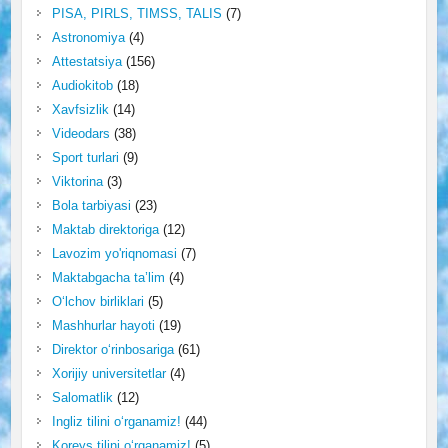
PISA, PIRLS, TIMSS, TALIS
(7)
Astronomiya
(4)
Attestatsiya
(156)
Audiokitob
(18)
Xavfsizlik
(14)
Videodars
(38)
Sport turlari
(9)
Viktorina
(3)
Bola tarbiyasi
(23)
Maktab direktoriga
(12)
Lavozim yo'riqnomasi
(7)
Maktabgacha ta’lim
(4)
O‘lchov birliklari
(5)
Mashhurlar hayoti
(19)
Direktor o‘rinbosariga
(61)
Xorijiy universitetlar
(4)
Salomatlik
(12)
Ingliz tilini o‘rganamiz!
(44)
Koreys tilini o‘rganamiz!
(5)