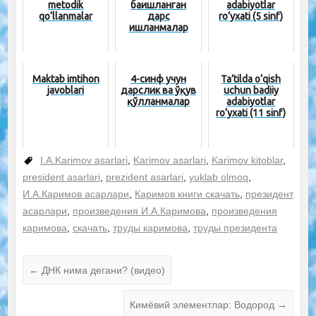
metodik
бағишланган
adabiyotlar
qo‘llanmalar
дарс
ro‘yxati (5 sinf)
ишланмалар
Maktab imtihon
4-синф учун
Ta’tilda o‘qish
javoblari
дарслик ва ўқув
uchun badiiy
қўлланмалар
adabiyotlar
ro‘yxati (11 sinf)
I.A.Karimov asarlari
,
Karimov asarlari
,
Karimov kitoblar
,
president asarlari
,
prezident asarlari
,
yuklab olmoq
,
И.А.Каримов асарлари
,
Каримов книги скачать
,
президент
асарлари
,
произведения И.А.Каримова
,
произведения
каримова
,
скачать
,
труды каримова
,
труды президента
←
ДНК нима дегани? (видео)
Кимёвий элементлар: Водород
→