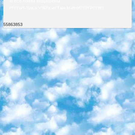
© Все права защищены
РЕСПУБЛИКА УЗБЕКИСТАН МИНИСТРЕРСТВО ДОШКОЛЬНОГО И ШКОЛЬНОГО ОБРАЗОВАНИЯ КОМАНДА в общеобразовательных учреждениях в 2023-2024 учебном году организация и проведение итоговой государственной аттестации обучающихся о Министра дошкольного и школьного образования Республики Узбекистан от 4 марта 2008 года (постановлением Минюста от 20 марта 2008 года № 1778 государственной регистрации) «Итоговое состояние учащихся общего среднего образования на основании положения об утверждении положения об аттестации общего среднего образования выпускной экзамен студентов в образовательных учреждениях в 2023-2024 учебном году В целях организации и прохождения аттестации приказываю: 1. Следующее: перечень предметов, по которым будет проводиться итоговая государственная аттестация и экзамен формы перевода согласно приложению 1; сертификаты международного образца, оценивающие уровень владения иностранными языками перечень согласно приложению 2; 2. Педагогический при специализированных образовательных учреждениях. научно-практический центр квалификации и международной оценки (Д.Давидова) 2024 г. До 25 марта: задания по предметам, по которым будет проводиться итоговая аттестация разработка и утверждение технических условий; итоговая аттестация на основании разработанного предметного задания разработка вопросов по предметам (устно и письменно), экзамен передача; общеобразовательные средние школы и специальные учебные заведения учащиеся выпускных классов школ и интернатов в агентской системе подготовка базы данных экзаменационных материалов и критериев оценки; перевод базы экзаменационных материалов на все языки обучения подать в Республиканский образовательный центр для изготовления; варианты экзаменов на основе разработанных контрольных материалов пусть будут поставлены задачи формирования. 3. Республиканский образовательный центр (Ш.Худайкулов) до 5 апреля 2024 года. до: база данных предоставленных экзаменационных материалов на все языки обучения перевод и экспертиза; для слепых, слабовидящих, глухих, слабослышащих и умственно отсталых детей учащиеся выпускных классов специализированных школ и школ-интернатов база данных экзаменационных материалов на всех преподаваемых языках подготовка критериев оценки; специализированные школы для умственно отсталых детей и технологии для учащихся выпускных классов школ-интернатов разработка соответствующих рекомендаций и критериев проведения ЕГЭ по естествознанию давать задания. 4. Педагогический при специализированных образовательных учреждениях. Научно-практический центр навыков и международной оценки (Д.Давидова), Республика образовательный центр (Худайкулов Ш.) итоговый государственный аттестационный экзамен ориентирован на творческое и логическое мышление при подготовке базы материалов учитывать введение заданий. 5. Следует отметить, что: сертификат государственного образца о знании общеобразовательного предмета и как минимум национальный уровень B1 по предметам на иностранных языках, указанным в Приложении 2. или международно признанный сертификат эквивалентного уровня студенты, изучающие определенный предмет, освобождаются от экзамена; по соответствующим предметам запланирована итоговая государственная аттестация за день до дня, путем жеребьевки Рабочей группой (в письменной форме по предметам, проводимым в форме) из числа сформированных вариантов выбрано 2 варианта; 2 выбранных варианта экзамена анонсированы на официальном сайте министерства и все выпускники по всей стране на основе этих вариантов проводит итоговую государственную аттестацию. 6. Государственное образование учащихся средних общеобразовательных учреждений. знания в соответствии с квалификационными требованиями, которые необходимо приобрести на основании стандартов итоговый (выпускной) контроль для 9 и 11 классов в целях тестирования Экзамены (далее – экзамены) состоят из предметов, перечисленных в приложении 1. будет сделано. 7. Экзамены пройдут с 26 мая по 15 июня 2024 г. (кроме науки физического воспитания). 8. Физическая для учащихся 9 классов общесредних образовательных учреждений. Экзамены по предмету «Образование, квалификация медицина» 1-6 мая 2024 года. сотрудники перевести под присмотр (с отклонениями в физическом или умственном развитии) специализированная школа для детей, школы-интернаты и со сколиозом школы-интернаты санаторного типа для больных детей исключены). 9. Он был слепым, слабовидящим и имел нарушения опорно-двигательного аппарата. экзамены в специализированных школах и интернатах для детей должны проводиться исходя из требований, предъявляемых к общеобразовательным учреждениям (физкультура кроме науки). 10. Специализированная школа для глухих и слабослышащих детей. и экзамены в интернатах и быть реализован в виде письменного теста по математике. 11. Специальность для умственно отсталых детей. Для 9 класса Родной язык и литературное письмо Государственный язык (язык обучения – узбекский). для неклассов) написано Математическое письмо Письменная/устная история Узбекистана Физическое воспитание практично Итоговый контроль Для 11 класса Написание родного языка и литературы (эссе) Математическое письмо Узбекский язык (обучение на узбекском языке) не посещающее общее среднее образование для учреждений)/Образовательное учреждение выбор письменный и устный Иностранный язык письменный/устный Письменная/устная история Узбекистана *По выбору студента:  Химия  Физика  Основы государственного права  География 10 бесплатных образовательных ресурсов - Мы составили подборку онлайн-проектов с интерактивными упражнениями, видеолекциями и статьями. Они помогут вам обрести новые и освежить старые знания бесплатно. 1. «ИНТУИТ» Старейшая образовательная площадка Рунета. Здесь вы найдёте сотни текстовых и видеокурсов на десятки различных тем — от программирования до психологии. Многие курсы подготовлены российскими университетами и крупными международными компаниями вроде Intel и Microsoft. Самостоятельное обучение бесплатное, но желающие могут оплатить услуги персональных наставников. 2. «Смартия» знакомит с актуальными профессиями и подсказывает, как им обучаться. Выбрав заинтересовавшую вас специальность — SMM-специалист, фотограф, веб-дизайнер или другую, — увидите список необходимых для неё умений. Чтобы вы могли освоить их самостоятельно, для каждого умения площадка отображает подборку ссылок на учебные материалы. Хотя «Смартия» ориентируется на русскоязычную аудиторию, часть контента всё же доступна только на английском. 3. «Лекторий Физтеха» Проект Московского физико-технического института (Физтеха). С его помощью вы можете смотреть онлайн серии лекций, записанные на видео в этом вузе. В числе доступных предметов — физика, биология, химия, информационные технологии и другие. К некоторым лекциям администрация ресурса прилагает готовые конспекты, которые можно скачивать в PDF-формате. 4. ITMOcourses Онлайн-площадка Санкт-Петербургского национального исследовательского университета информационных технологий, механики и оптики (ИТМО). Ресурс предоставляет свободный доступ к курсам, разработанным в этом вузе. Каталог материалов разбит на четыре категории: «Оптические системы и технологии», «Приборостроение и робототехника», «Информационные технологии» и «Биотехнологии». Курсы состоят из видеолекций, интерактивных демонстраций и заданий. 5. «КиберЛенинка» Электронная научная библиотека открытого доступа. Каталог площадки регулярно обрастает текстами статей из различных научных изданий. Сгруппированные по журналам и рубрикам публикации можно читать онлайн или скачивать целиком в PDF-формате. Проект нацелен на популяризацию науки за счёт открытого доступа к качественной информации. 6. «ПостНаука» На этом ресурсе публикуют подборки видеолекций, составленные экспертами из разных отраслей и объединённые общими темами. Среди них, к примеру, есть серии «Биоинформатика и геномика», «Культура средневековой Скандинавии» и Cinema Studies о теории кино. Каждая подборка лекций — логически связанная история, рассказанная экспертом от первого лица. Кроме того, на сайте появляются научно-образовательные статьи и тесты на разные темы. 7. «Newочём» Команда проекта «Newочём» отбирает самые интересные тексты из англоязычных СМИ и переводит те из них, за которые голосуют участники сообщества «ВКонтакте». По большей части это научно-популярные статьи. Редакторы придумывают лишь заголовки, в остальном содержание переводов соответствует оригиналам. Полные тексты можно читать прямо в социальной сети. 8. InternetUrok Онлайн-база материалов по основным дисциплинам школьной программы. Информация на сайте структурирована по классам, предметам и темам (урокам). Каждый урок состоит из видеолекций и конспектов. Есть также интерактивные тренажёры и тесты для закрепления пройденного материала. Даже если вы давно окончили школу, возможность повторить программу старших классов всегда может пригодиться. 9. Edutainme Ещё один ресурс об образовании. В отличие от Newtonew, как мне кажется, Edutainme больше ориентируется на представителей индустрии: педагогов, предпринимателей, разработчиков образовательных проектов. Но и любой, кто просто стремится к саморазвитию, найдёт на сайте много полезного и интересного для себя. Например, информацию о новых курсах и образовательных сервисах. 10. Newtonew Онлайн-медиа об образовании и обучении в широком смысле. Авторы Newtonew пишут об инструментах, заведениях, тактиках и стратегиях, которые помогают учить других и получать новые знания самостоятельно. На этой площадке вы найдёте новости, обзоры, аналитические мате
55863853