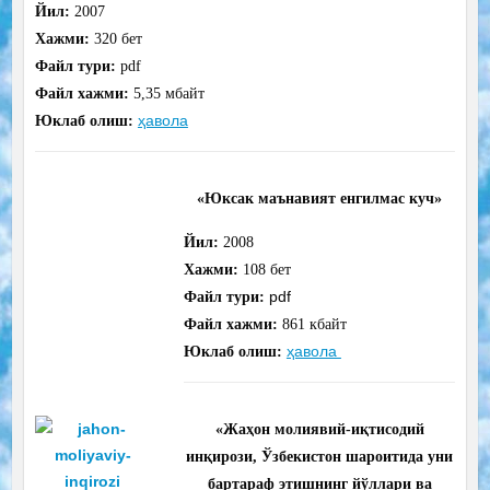
Йил:
2007
Хажми:
320
бет
Файл тури:
pdf
Файл хажми:
5,35 мбайт
ҳавола
Юклаб олиш:
«Юксак маънавият енгилмас куч»
Йил:
2008
Хажми:
108 бет
pdf
Файл тури:
Файл хажми:
861
кбайт
ҳавола
Юклаб олиш:
«Жаҳон молиявий-иқтисодий
инқирози, Ўзбекистон шароитида уни
бартараф этишнинг йўллари ва