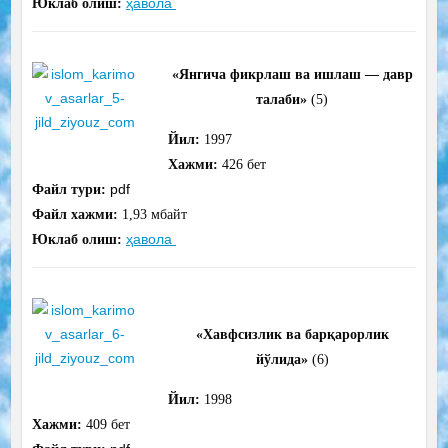
ҳавола
Юклаб олиш:
«Янгича фикрлаш ва ишлаш — давр
талаби»
(5)
Йил:
1997
Хажми:
426 бет
pdf
Файл тури:
Файл хажми:
1,93 мбайт
ҳавола
Юклаб олиш:
«Хавфсизлик ва барқарорлик
йўлида»
(6)
Йил:
1998
Хажми:
409 бет