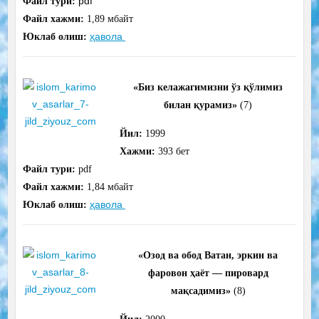
pdf
Файл тури:
Файл хажми:
1,89 мбайт
ҳавола
Юклаб олиш:
«Биз келажагимизни ўз қўлимиз
билан қурамиз»
(7)
Йил:
1999
Хажми:
393
бет
Файл тури:
pdf
Файл хажми:
1,84 мбайт
ҳавола
Юклаб олиш:
«Озод ва обод Ватан, эркин ва
фаровон ҳаёт — пировард
мақсадимиз»
(8)