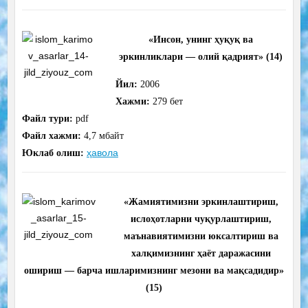
«Инсон, унинг ҳуқуқ ва
эркинликлари — олий қадрият
»
(14)
Йил:
2006
Хажми:
279
бет
Файл тури:
pdf
Файл хажми:
4,7 мбайт
ҳавола
Юклаб олиш:
«Жамиятимизни эркинлаштириш,
ислоҳотларни чуқурлаштириш,
маънавиятимизни юксалтириш ва
халқимизнинг ҳаёт даражасини
ошириш — барча ишларимизнинг мезони ва мақсадидир
»
(15)