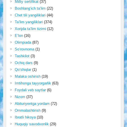
Milliy sertifikat
(37)
Boshlang‘ich ta’lim
(22)
Chet tili yangiliklari
(44)
Ta’lim yangiliklari
(374)
Xorijda ta’lim tizimi
(12)
E’lon
(16)
Olimpiada
(87)
So‘rovnoma
(1)
Tashkilot
(3)
Ochiq dars
(9)
Qo‘shiqlar
(1)
Malaka oshirish
(19)
Imtihonga tayyorgarlik
(63)
Foydali veb saytlar
(6)
Nizom
(37)
Abituriyentga yordam
(72)
Ommalashtirish
(9)
Ibratli hikoya
(10)
Huquqiy savodxonlik
(29)