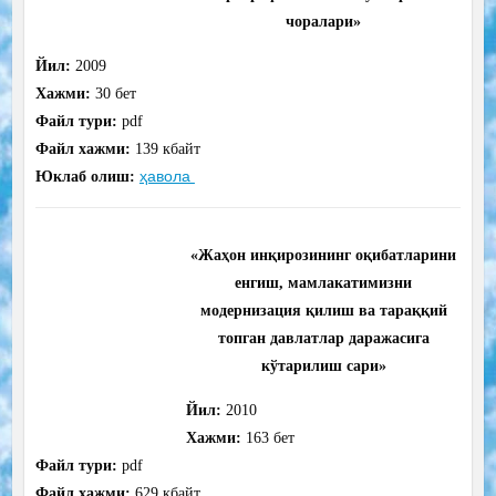
чоралари»
Йил:
2009
Хажми:
30
бет
Файл тури:
pdf
Файл хажми:
139
кбайт
ҳавола
Юклаб олиш:
«Жаҳон инқирозининг оқибатларини
енгиш, мамлакатимизни
модернизация қилиш ва тараққий
топган давлатлар даражасига
кўтарилиш сари»
Йил:
2010
Хажми:
163
бет
Файл тури:
pdf
Файл хажми:
629
кбайт