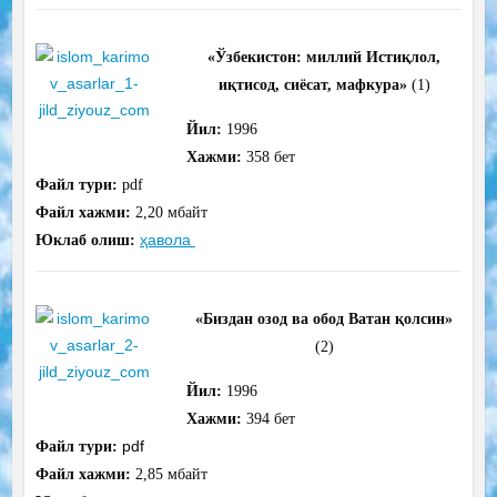
«Ўзбекистон: миллий Истиқлол,
иқтисод, сиёсат, мафкура»
(1)
Йил:
1996
Хажми:
358 бет
Файл тури:
pdf
Файл хажми:
2,20 мбайт
ҳавола
Юклаб олиш:
«Биздан озод ва обод Ватан қолсин»
(2)
Йил:
1996
Хажми:
394 бет
pdf
Файл тури:
Файл хажми:
2,85 мбайт