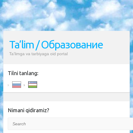
Ta’lim / Образование
Ta’limga va tarbiyaga oid portal
Tilni tanlang:
Nimani qidiramiz?
Search