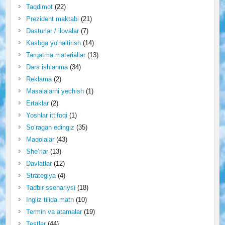
Taqdimot
(22)
Prezident maktabi
(21)
Dasturlar / ilovalar
(7)
Kasbga yo'naltirish
(14)
Tarqatma materiallar
(13)
Dars ishlanma
(34)
Reklama
(2)
Masalalarni yechish
(1)
Ertaklar
(2)
Yoshlar ittifoqi
(1)
So‘ragan edingiz
(35)
Maqolalar
(43)
She’rlar
(13)
Davlatlar
(12)
Strategiya
(4)
Tadbir ssenariysi
(18)
Ingliz tilida matn
(10)
Termin va atamalar
(19)
Testlar
(44)