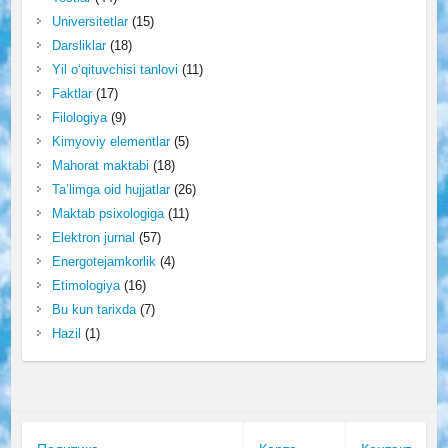
Universitetlar
(15)
Darsliklar
(18)
Yil o‘qituvchisi tanlovi
(11)
Faktlar
(17)
Filologiya
(9)
Kimyoviy elementlar
(5)
Mahorat maktabi
(18)
Ta’limga oid hujjatlar
(26)
Maktab psixologiga
(11)
Elektron jurnal
(57)
Energotejamkorlik
(4)
Etimologiya
(16)
Bu kun tarixda
(7)
Hazil
(1)