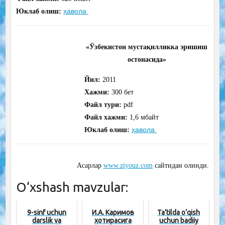
ҳавола
Юклаб олиш:
«Ўзбекистон мустақилликка эришиш
остонасида»
Йил:
2011
Хажми:
300
бет
Файл тури:
pdf
Файл хажми:
1,6
мбайт
ҳавола
Юклаб олиш:
Асарлар
www.ziyouz.com
сайтидан олинди.
O‘xshash mavzular:
9-sinf uchun
И.А. Каримов
Ta’tilda o‘qish
darslik va
хотирасига
uchun badiiy