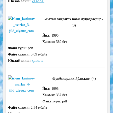
ҳавола
Юклаб олиш:
«Ватан саждагоҳ каби муқаддасдир»
(3)
Йил:
1996
Хажми:
369 бет
pdf
Файл тури:
Файл хажми:
3,09 мбайт
ҳавола
Юклаб олиш:
«Бунёдкорлик йўлидан»
(4)
Йил:
1996
Хажми:
357 бет
pdf
Файл тури:
Файл хажми:
2,34 мбайт