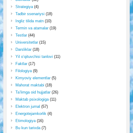
Strategiya
(4)
Tadbir ssenariysi
(18)
Ingliz tilida matn
(10)
Termin va atamalar
(19)
Testlar
(44)
Universitetlar
(15)
Darsliklar
(18)
Yil o‘qituvchisi tanlovi
(11)
Faktlar
(17)
Filologiya
(9)
Kimyoviy elementlar
(5)
Mahorat maktabi
(18)
Ta’limga oid hujjatlar
(26)
Maktab psixologiga
(11)
Elektron jurnal
(57)
Energotejamkorlik
(4)
Etimologiya
(16)
Bu kun tarixda
(7)