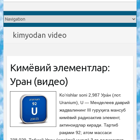
kimyodan video
Кимёвий элементлар:
Уран (видео)
Ko‘rishlar soni 2,987 Ура́н (лот.
Uranium), U — Менделеев даврий
жадвалининг III гуруҳига мансуб
кимёвий радиоактив элемент,
актиноидлар киради. Тартиб
рақами 92; атом массаси