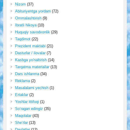
Nizom
(37)
Abituriyentga yordam
(72)
Ommalashtirish
(9)
Ibratli hikoya
(10)
Huquqiy savodxonlik
(29)
Taqdimot
(22)
Prezident maktabi
(21)
Dasturlar / ilovalar
(7)
Kasbga yo'naltirish
(14)
Tarqatma materiallar
(13)
Dars ishlanma
(34)
Reklama
(2)
Masalalarni yechish
(1)
Ertaklar
(2)
Yoshlar ittifoqi
(1)
So‘ragan edingiz
(35)
Maqolalar
(43)
She’rlar
(13)
Davlatlar
(12)