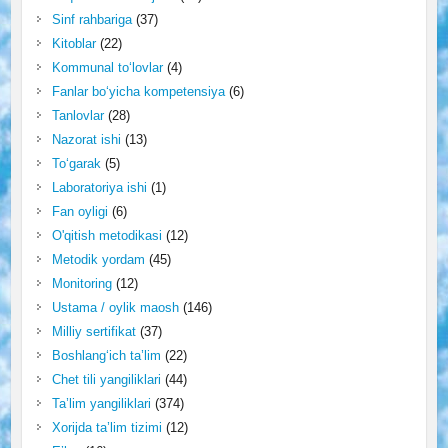
Sinf rahbariga
(37)
Kitoblar
(22)
Kommunal to‘lovlar
(4)
Fanlar bo‘yicha kompetensiya
(6)
Tanlovlar
(28)
Nazorat ishi
(13)
To‘garak
(5)
Laboratoriya ishi
(1)
Fan oyligi
(6)
O'qitish metodikasi
(12)
Metodik yordam
(45)
Monitoring
(12)
Ustama / oylik maosh
(146)
Milliy sertifikat
(37)
Boshlang‘ich ta’lim
(22)
Chet tili yangiliklari
(44)
Ta’lim yangiliklari
(374)
Xorijda ta’lim tizimi
(12)