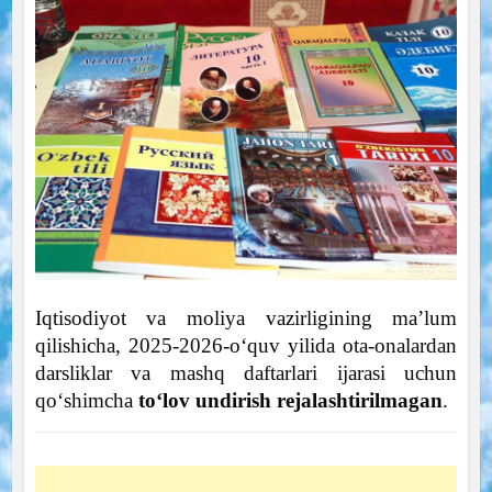
Iqtisodiyot va moliya vazirligining ma’lum
qilishicha, 2025-2026-o‘quv yilida ota-onalardan
darsliklar va mashq daftarlari ijarasi uchun
qo‘shimcha
to‘lov undirish rejalashtirilmagan
.