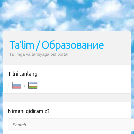
Ta’lim / Образование
Ta’limga va tarbiyaga oid portal
Tilni tanlang:
Nimani qidiramiz?
Search