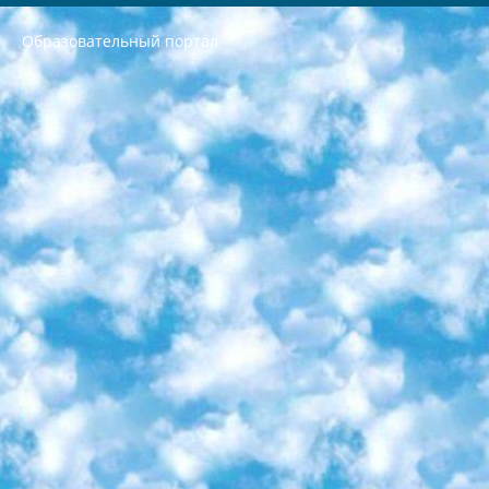
Образовательный портал
РЕСПУБЛИКА УЗБЕКИСТАН МИНИСТРЕРСТВО ДОШКОЛЬНОГО И ШКОЛЬНОГО ОБРАЗОВАНИЯ КОМАНДА в общеобразовательных учреждениях в 2023-2024 учебном году организация и проведение итоговой государственной аттестации обучающихся о Министра дошкольного и школьного образования Республики Узбекистан от 4 марта 2008 года (постановлением Минюста от 20 марта 2008 года № 1778 государственной регистрации) «Итоговое состояние учащихся общего среднего образования на основании положения об утверждении положения об аттестации общего среднего образования выпускной экзамен студентов в образовательных учреждениях в 2023-2024 учебном году В целях организации и прохождения аттестации приказываю: 1. Следующее: перечень предметов, по которым будет проводиться итоговая государственная аттестация и экзамен формы перевода согласно приложению 1; сертификаты международного образца, оценивающие уровень владения иностранными языками перечень согласно приложению 2; 2. Педагогический при специализированных образовательных учреждениях. научно-практический центр квалификации и международной оценки (Д.Давидова) 2024 г. До 25 марта: задания по предметам, по которым будет проводиться итоговая аттестация разработка и утверждение технических условий; итоговая аттестация на основании разработанного предметного задания разработка вопросов по предметам (устно и письменно), экзамен передача; общеобразовательные средние школы и специальные учебные заведения учащиеся выпускных классов школ и интернатов в агентской системе подготовка базы данных экзаменационных материалов и критериев оценки; перевод базы экзаменационных материалов на все языки обучения подать в Республиканский образовательный центр для изготовления; варианты экзаменов на основе разработанных контрольных материалов пусть будут поставлены задачи формирования. 3. Республиканский образовательный центр (Ш.Худайкулов) до 5 апреля 2024 года. до: база данных предоставленных экзаменационных материалов на все языки обучения перевод и экспертиза; для слепых, слабовидящих, глухих, слабослышащих и умственно отсталых детей учащиеся выпускных классов специализированных школ и школ-интернатов база данных экзаменационных материалов на всех преподаваемых языках подготовка критериев оценки; специализированные школы для умственно отсталых детей и технологии для учащихся выпускных классов школ-интернатов разработка соответствующих рекомендаций и критериев проведения ЕГЭ по естествознанию давать задания. 4. Педагогический при специализированных образовательных учреждениях. Научно-практический центр навыков и международной оценки (Д.Давидова), Республика образовательный центр (Худайкулов Ш.) итоговый государственный аттестационный экзамен ориентирован на творческое и логическое мышление при подготовке базы материалов учитывать введение заданий. 5. Следует отметить, что: сертификат государственного образца о знании общеобразовательного предмета и как минимум национальный уровень B1 по предметам на иностранных языках, указанным в Приложении 2. или международно признанный сертификат эквивалентного уровня студенты, изучающие определенный предмет, освобождаются от экзамена; по соответствующим предметам запланирована итоговая государственная аттестация за день до дня, путем жеребьевки Рабочей группой (в письменной форме по предметам, проводимым в форме) из числа сформированных вариантов выбрано 2 варианта; 2 выбранных варианта экзамена анонсированы на официальном сайте министерства и все выпускники по всей стране на основе этих вариантов проводит итоговую государственную аттестацию. 6. Государственное образование учащихся средних общеобразовательных учреждений. знания в соответствии с квалификационными требованиями, которые необходимо приобрести на основании стандартов итоговый (выпускной) контроль для 9 и 11 классов в целях тестирования Экзамены (далее – экзамены) состоят из предметов, перечисленных в приложении 1. будет сделано. 7. Экзамены пройдут с 26 мая по 15 июня 2024 г. (кроме науки физического воспитания). 8. Физическая для учащихся 9 классов общесредних образовательных учреждений. Экзамены по предмету «Образование, квалификация медицина» 1-6 мая 2024 года. сотрудники перевести под присмотр (с отклонениями в физическом или умственном развитии) специализированная школа для детей, школы-интернаты и со сколиозом школы-интернаты санаторного типа для больных детей исключены). 9. Он был слепым, слабовидящим и имел нарушения опорно-двигательного аппарата. экзамены в специализированных школах и интернатах для детей должны проводиться исходя из требований, предъявляемых к общеобразовательным учреждениям (физкультура кроме науки). 10. Специализированная школа для глухих и слабослышащих детей. и экзамены в интернатах и быть реализован в виде письменного теста по математике. 11. Специальность для умственно отсталых детей. Для 9 класса Родной язык и литературное письмо Государственный язык (язык обучения – узбекский). для неклассов) написано Математическое письмо Письменная/устная история Узбекистана Физическое воспитание практично Итоговый контроль Для 11 класса Написание родного языка и литературы (эссе) Математическое письмо Узбекский язык (обучение на узбекском языке) не посещающее общее среднее образование для учреждений)/Образовательное учреждение выбор письменный и устный Иностранный язык письменный/устный Письменная/устная история Узбекистана *По выбору студента:  Химия  Физика  Основы государственного права  География 10 бесплатных образовательных ресурсов - Мы составили подборку онлайн-проектов с интерактивными упражнениями, видеолекциями и статьями. Они помогут вам обрести новые и освежить старые знания бесплатно. 1. «ИНТУИТ» Старейшая образовательная площадка Рунета. Здесь вы найдёте сотни текстовых и видеокурсов на десятки различных тем — от программирования до психологии. Многие курсы подготовлены российскими университетами и крупными международными компаниями вроде Intel и Microsoft. Самостоятельное обучение бесплатное, но желающие могут оплатить услуги персональных наставников. 2. «Смартия» знакомит с актуальными профессиями и подсказывает, как им обучаться. Выбрав заинтересовавшую вас специальность — SMM-специалист, фотограф, веб-дизайнер или другую, — увидите список необходимых для неё умений. Чтобы вы могли освоить их самостоятельно, для каждого умения площадка отображает подборку ссылок на учебные материалы. Хотя «Смартия» ориентируется на русскоязычную аудиторию, часть контента всё же доступна только на английском. 3. «Лекторий Физтеха» Проект Московского физико-технического института (Физтеха). С его помощью вы можете смотреть онлайн серии лекций, записанные на видео в этом вузе. В числе доступных предметов — физика, биология, химия, информационные технологии и другие. К некоторым лекциям администрация ресурса прилагает готовые конспекты, которые можно скачивать в PDF-формате. 4. ITMOcourses Онлайн-площадка Санкт-Петербургского национального исследовательского университета информационных технологий, механики и оптики (ИТМО). Ресурс предоставляет свободный доступ к курсам, разработанным в этом вузе. Каталог материалов разбит на четыре категории: «Оптические системы и технологии», «Приборостроение и робототехника», «Информационные технологии» и «Биотехнологии». Курсы состоят из видеолекций, интерактивных демонстраций и заданий. 5. «КиберЛенинка» Электронная научная библиотека открытого доступа. Каталог площадки регулярно обрастает текстами статей из различных научных изданий. Сгруппированные по журналам и рубрикам публикации можно читать онлайн или скачивать целиком в PDF-формате. Проект нацелен на популяризацию науки за счёт открытого доступа к качественной информации. 6. «ПостНаука» На этом ресурсе публикуют подборки видеолекций, составленные экспертами из разных отраслей и объединённые общими темами. Среди них, к примеру, есть серии «Биоинформатика и геномика», «Культура средневековой Скандинавии» и Cinema Studies о теории кино. Каждая подборка лекций — логически связанная история, рассказанная экспертом от первого лица. Кроме того, на сайте появляются научно-образовательные статьи и тесты на разные темы. 7. «Newочём» Команда проекта «Newочём» отбирает самые интересные тексты из англоязычных СМИ и переводит те из них, за которые голосуют участники сообщества «ВКонтакте». По большей части это научно-популярные статьи. Редакторы придумывают лишь заголовки, в остальном содержание переводов соответствует оригиналам. Полные тексты можно читать прямо в социальной сети. 8. InternetUrok Онлайн-база материалов по основным дисциплинам школьной программы. Информация на сайте структурирована по классам, предметам и темам (урокам). Каждый урок состоит из видеолекций и конспектов. Есть также интерактивные тренажёры и тесты для закрепления пройденного материала. Даже если вы давно окончили школу, возможность повторить программу старших классов всегда может пригодиться. 9. Edutainme Ещё один ресурс об образовании. В отличие от Newtonew, как мне кажется, Edutainme больше ориентируется на представителей индустрии: педагогов, предпринимателей, разработчиков образовательных проектов. Но и любой, кто просто стремится к саморазвитию, найдёт на сайте много полезного и интересного для себя. Например, информацию о новых курсах и образовательных сервисах. 10. Newtonew Онлайн-медиа об образовании и обучении в широком смысле. Авторы Newtonew пишут об инструментах, заведениях, тактиках и стратегиях, которые помогают учить других и получать новые знания самостоятельно. На этой площадке вы найдёте новости, обзоры, аналитические мат