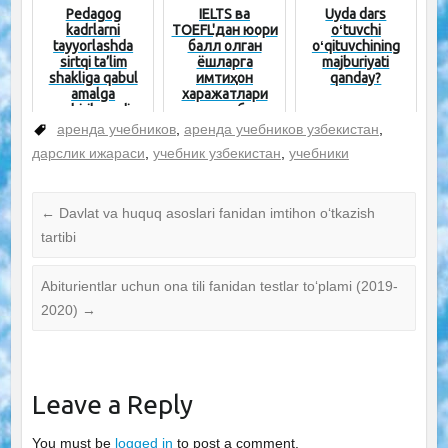
Pedagog
IELTS ва
Uyda dars
kadrlarni
TOEFL'дан юқори
oʻtuvchi
tayyorlashda
балл олган
oʻqituvchining
sirtqi ta’lim
ёшларга
majburiyati
shakliga qabul
имтиҳон
qanday?
amalga
харажатлари
oshirilmaydi
қоплаб
берилиши
аренда учебников
,
аренда учебников узбекистан
,
мумкин
дарслик ижараси
,
учебник узбекистан
,
учебники
←
Davlat va huquq asoslari fanidan imtihon oʻtkazish
tartibi
Abiturientlar uchun ona tili fanidan testlar to‘plami (2019-
2020)
→
Leave a Reply
You must be
logged in
to post a comment.