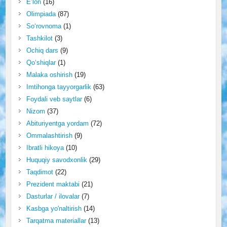
E’lon
(16)
Olimpiada
(87)
So‘rovnoma
(1)
Tashkilot
(3)
Ochiq dars
(9)
Qo‘shiqlar
(1)
Malaka oshirish
(19)
Imtihonga tayyorgarlik
(63)
Foydali veb saytlar
(6)
Nizom
(37)
Abituriyentga yordam
(72)
Ommalashtirish
(9)
Ibratli hikoya
(10)
Huquqiy savodxonlik
(29)
Taqdimot
(22)
Prezident maktabi
(21)
Dasturlar / ilovalar
(7)
Kasbga yo'naltirish
(14)
Tarqatma materiallar
(13)