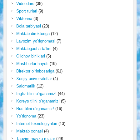
Videodars
(38)
Sport turlari
(9)
Viktorina
(3)
Bola tarbiyasi
(23)
Maktab direktoriga
(12)
Lavozim yo'riqnomasi
(7)
Maktabgacha ta’lim
(4)
O‘lchov birliklari
(5)
Mashhurlar hayoti
(19)
Direktor o‘rinbosariga
(61)
Xorijiy universitetlar
(4)
Salomatlik
(12)
Ingliz tilini o‘rganamiz!
(44)
Koreys tilini o‘rganamiz!
(5)
Rus tilini o‘rganamiz!
(16)
Yo‘riqnoma
(23)
Internet texnologiyalari
(13)
Maktab xonasi
(4)
Taqvim-mavzu rejalar
(29)