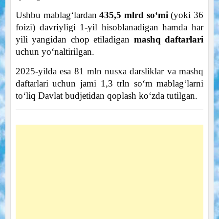
Ushbu mablag‘lardan
435,5 mlrd so‘mi
(yoki 36
foizi) davriyligi 1-yil hisoblanadigan hamda har
yili yangidan chop etiladigan
mashq daftarlari
uchun yo‘naltirilgan.
2025-yilda esa 81 mln nusxa darsliklar va mashq
daftarlari uchun jami 1,3 trln so‘m mablag‘larni
to‘liq Davlat budjetidan qoplash ko‘zda tutilgan.