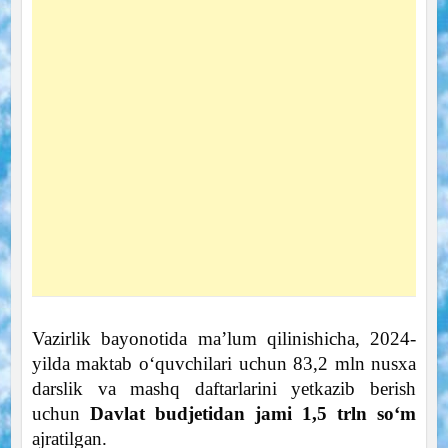
Vazirlik bayonotida ma’lum qilinishicha, 2024-
yilda maktab o‘quvchilari uchun 83,2 mln nusxa
darslik va mashq daftarlarini yetkazib berish
uchun
Davlat budjetidan jami 1,5 trln so‘m
ajratilgan.