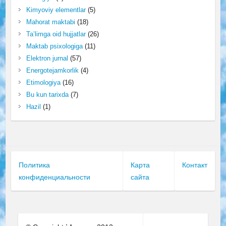
Kimyoviy elementlar
(5)
Mahorat maktabi
(18)
Ta’limga oid hujjatlar
(26)
Maktab psixologiga
(11)
Elektron jurnal
(57)
Energotejamkorlik
(4)
Etimologiya
(16)
Bu kun tarixda
(7)
Hazil
(1)
Политика
Карта
Контакт
конфиденциальности
сайта