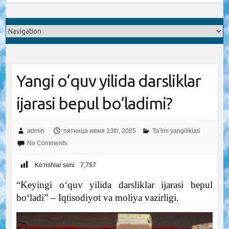
Yangi o‘quv yilida darsliklar
ijarasi bepul bo‘ladimi?
admin
пятница июня 13th, 2025
Ta’lim yangiliklari
No Comments
Ko‘rishlar soni
7,757
“Keyingi o‘quv yilida darsliklar ijarasi bepul
bo‘ladi” – Iqtisodiyot va moliya vazirligi.