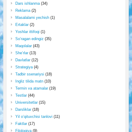
Dars ishlanma
(34)
Reklama
(2)
Masalalarni yechish
(1)
Ertaklar
(2)
Yoshlar ittifoqi
(1)
So‘ragan edingiz
(35)
Maqolalar
(43)
She’rlar
(13)
Davlatlar
(12)
Strategiya
(4)
Tadbir ssenariysi
(18)
Ingliz tilida matn
(10)
Termin va atamalar
(19)
Testlar
(44)
Universitetlar
(15)
Darsliklar
(18)
Yil o‘qituvchisi tanlovi
(11)
Faktlar
(17)
Filologiya
(9)