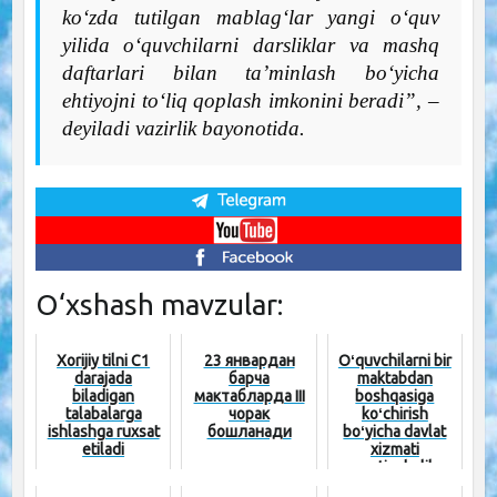
ko‘zda tutilgan mablag‘lar yangi o‘quv
yilida o‘quvchilarni darsliklar va mashq
daftarlari bilan ta’minlash bo‘yicha
ehtiyojni to‘liq qoplash imkonini beradi”, –
deyiladi vazirlik bayonotida.
O‘xshash mavzular:
Xorijiy tilni C1
23 январдан
Oʻquvchilarni bir
darajada
барча
maktabdan
biladigan
мактабларда III
boshqasiga
talabalarga
чорак
koʻchirish
ishlashga ruxsat
бошланади
boʻyicha davlat
etiladi
xizmati
vaqtinchalik
toʻxtatila...