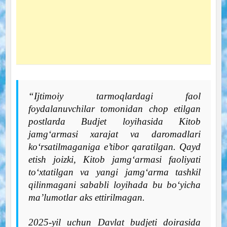
“Ijtimoiy tarmoqlardagi faol
foydalanuvchilar tomonidan chop etilgan
postlarda Budjet loyihasida Kitob
jamg‘armasi xarajat va daromadlari
ko‘rsatilmaganiga e’tibor qaratilgan. Qayd
etish joizki, Kitob jamg‘armasi faoliyati
to‘xtatilgan va yangi jamg‘arma tashkil
qilinmagani sababli loyihada bu bo‘yicha
ma’lumotlar aks ettirilmagan.
2025-yil uchun Davlat budjeti doirasida