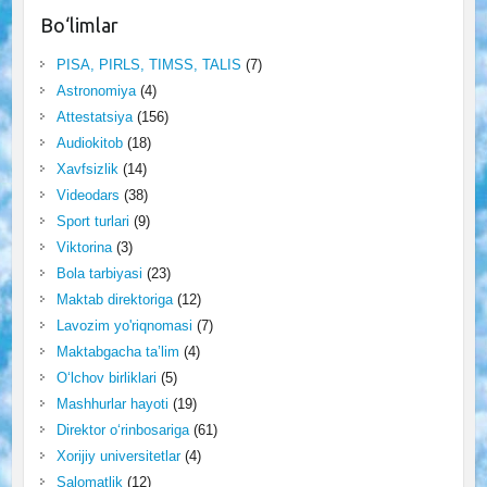
Bo‘limlar
PISA, PIRLS, TIMSS, TALIS
(7)
Astronomiya
(4)
Attestatsiya
(156)
Audiokitob
(18)
Xavfsizlik
(14)
Videodars
(38)
Sport turlari
(9)
Viktorina
(3)
Bola tarbiyasi
(23)
Maktab direktoriga
(12)
Lavozim yo'riqnomasi
(7)
Maktabgacha ta’lim
(4)
O‘lchov birliklari
(5)
Mashhurlar hayoti
(19)
Direktor o‘rinbosariga
(61)
Xorijiy universitetlar
(4)
Salomatlik
(12)