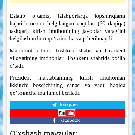
Eslatib o‘tamiz, talabgorlarga topshiriqlarni
bajarish uchun belgilangan vaqtdan (60 daqiqa)
tashqari, kirish imtihonining javoblar varag‘ini
belgilash uchun qo‘shimcha vaqt berilmaydi.
Maʼlumot uchun, Toshkent shahri va Toshkent
viloyatining imtihonlari Toshkent shahrida boʻlib
oʻtadi.
Prezident maktablarining kirish imtihonlari
ikkinchi bosqichining sanasi va vaqti haqida
qo‘shimcha ma’lumot beriladi.
O‘xshash mavzular: