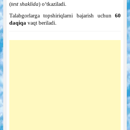
(
test shaklida
) o‘tkaziladi.
Talabgorlarga topshiriqlarni bajarish uchun
60
daqiqa
vaqt beriladi.