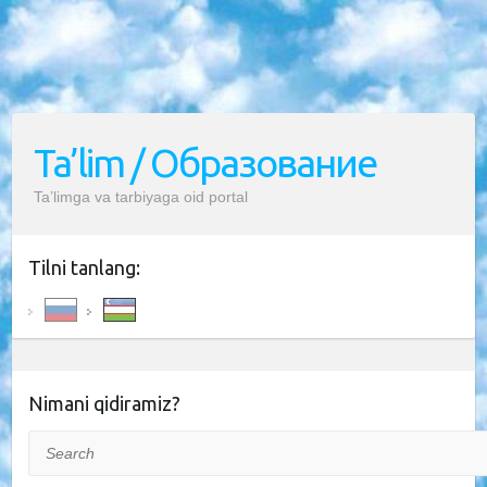
Ta’lim / Образование
Ta’limga va tarbiyaga oid portal
Tilni tanlang:
Nimani qidiramiz?
Search