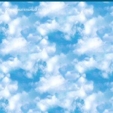
Образовательный портал
РЕСПУБЛИКА УЗБЕКИСТАН МИНИСТРЕРСТВО ДОШКОЛЬНОГО И ШКОЛЬНОГО ОБРАЗОВАНИЯ КОМАНДА в общеобразовательных учреждениях в 2023-2024 учебном году организация и проведение итоговой государственной аттестации обучающихся о Министра дошкольного и школьного образования Республики Узбекистан от 4 марта 2008 года (постановлением Минюста от 20 марта 2008 года № 1778 государственной регистрации) «Итоговое состояние учащихся общего среднего образования на основании положения об утверждении положения об аттестации общего среднего образования выпускной экзамен студентов в образовательных учреждениях в 2023-2024 учебном году В целях организации и прохождения аттестации приказываю: 1. Следующее: перечень предметов, по которым будет проводиться итоговая государственная аттестация и экзамен формы перевода согласно приложению 1; сертификаты международного образца, оценивающие уровень владения иностранными языками перечень согласно приложению 2; 2. Педагогический при специализированных образовательных учреждениях. научно-практический центр квалификации и международной оценки (Д.Давидова) 2024 г. До 25 марта: задания по предметам, по которым будет проводиться итоговая аттестация разработка и утверждение технических условий; итоговая аттестация на основании разработанного предметного задания разработка вопросов по предметам (устно и письменно), экзамен передача; общеобразовательные средние школы и специальные учебные заведения учащиеся выпускных классов школ и интернатов в агентской системе подготовка базы данных экзаменационных материалов и критериев оценки; перевод базы экзаменационных материалов на все языки обучения подать в Республиканский образовательный центр для изготовления; варианты экзаменов на основе разработанных контрольных материалов пусть будут поставлены задачи формирования. 3. Республиканский образовательный центр (Ш.Худайкулов) до 5 апреля 2024 года. до: база данных предоставленных экзаменационных материалов на все языки обучения перевод и экспертиза; для слепых, слабовидящих, глухих, слабослышащих и умственно отсталых детей учащиеся выпускных классов специализированных школ и школ-интернатов база данных экзаменационных материалов на всех преподаваемых языках подготовка критериев оценки; специализированные школы для умственно отсталых детей и технологии для учащихся выпускных классов школ-интернатов разработка соответствующих рекомендаций и критериев проведения ЕГЭ по естествознанию давать задания. 4. Педагогический при специализированных образовательных учреждениях. Научно-практический центр навыков и международной оценки (Д.Давидова), Республика образовательный центр (Худайкулов Ш.) итоговый государственный аттестационный экзамен ориентирован на творческое и логическое мышление при подготовке базы материалов учитывать введение заданий. 5. Следует отметить, что: сертификат государственного образца о знании общеобразовательного предмета и как минимум национальный уровень B1 по предметам на иностранных языках, указанным в Приложении 2. или международно признанный сертификат эквивалентного уровня студенты, изучающие определенный предмет, освобождаются от экзамена; по соответствующим предметам запланирована итоговая государственная аттестация за день до дня, путем жеребьевки Рабочей группой (в письменной форме по предметам, проводимым в форме) из числа сформированных вариантов выбрано 2 варианта; 2 выбранных варианта экзамена анонсированы на официальном сайте министерства и все выпускники по всей стране на основе этих вариантов проводит итоговую государственную аттестацию. 6. Государственное образование учащихся средних общеобразовательных учреждений. знания в соответствии с квалификационными требованиями, которые необходимо приобрести на основании стандартов итоговый (выпускной) контроль для 9 и 11 классов в целях тестирования Экзамены (далее – экзамены) состоят из предметов, перечисленных в приложении 1. будет сделано. 7. Экзамены пройдут с 26 мая по 15 июня 2024 г. (кроме науки физического воспитания). 8. Физическая для учащихся 9 классов общесредних образовательных учреждений. Экзамены по предмету «Образование, квалификация медицина» 1-6 мая 2024 года. сотрудники перевести под присмотр (с отклонениями в физическом или умственном развитии) специализированная школа для детей, школы-интернаты и со сколиозом школы-интернаты санаторного типа для больных детей исключены). 9. Он был слепым, слабовидящим и имел нарушения опорно-двигательного аппарата. экзамены в специализированных школах и интернатах для детей должны проводиться исходя из требований, предъявляемых к общеобразовательным учреждениям (физкультура кроме науки). 10. Специализированная школа для глухих и слабослышащих детей. и экзамены в интернатах и быть реализован в виде письменного теста по математике. 11. Специальность для умственно отсталых детей. Для 9 класса Родной язык и литературное письмо Государственный язык (язык обучения – узбекский). для неклассов) написано Математическое письмо Письменная/устная история Узбекистана Физическое воспитание практично Итоговый контроль Для 11 класса Написание родного языка и литературы (эссе) Математическое письмо Узбекский язык (обучение на узбекском языке) не посещающее общее среднее образование для учреждений)/Образовательное учреждение выбор письменный и устный Иностранный язык письменный/устный Письменная/устная история Узбекистана *По выбору студента:  Химия  Физика  Основы государственного права  География 10 бесплатных образовательных ресурсов - Мы составили подборку онлайн-проектов с интерактивными упражнениями, видеолекциями и статьями. Они помогут вам обрести новые и освежить старые знания бесплатно. 1. «ИНТУИТ» Старейшая образовательная площадка Рунета. Здесь вы найдёте сотни текстовых и видеокурсов на десятки различных тем — от программирования до психологии. Многие курсы подготовлены российскими университетами и крупными международными компаниями вроде Intel и Microsoft. Самостоятельное обучение бесплатное, но желающие могут оплатить услуги персональных наставников. 2. «Смартия» знакомит с актуальными профессиями и подсказывает, как им обучаться. Выбрав заинтересовавшую вас специальность — SMM-специалист, фотограф, веб-дизайнер или другую, — увидите список необходимых для неё умений. Чтобы вы могли освоить их самостоятельно, для каждого умения площадка отображает подборку ссылок на учебные материалы. Хотя «Смартия» ориентируется на русскоязычную аудиторию, часть контента всё же доступна только на английском. 3. «Лекторий Физтеха» Проект Московского физико-технического института (Физтеха). С его помощью вы можете смотреть онлайн серии лекций, записанные на видео в этом вузе. В числе доступных предметов — физика, биология, химия, информационные технологии и другие. К некоторым лекциям администрация ресурса прилагает готовые конспекты, которые можно скачивать в PDF-формате. 4. ITMOcourses Онлайн-площадка Санкт-Петербургского национального исследовательского университета информационных технологий, механики и оптики (ИТМО). Ресурс предоставляет свободный доступ к курсам, разработанным в этом вузе. Каталог материалов разбит на четыре категории: «Оптические системы и технологии», «Приборостроение и робототехника», «Информационные технологии» и «Биотехнологии». Курсы состоят из видеолекций, интерактивных демонстраций и заданий. 5. «КиберЛенинка» Электронная научная библиотека открытого доступа. Каталог площадки регулярно обрастает текстами статей из различных научных изданий. Сгруппированные по журналам и рубрикам публикации можно читать онлайн или скачивать целиком в PDF-формате. Проект нацелен на популяризацию науки за счёт открытого доступа к качественной информации. 6. «ПостНаука» На этом ресурсе публикуют подборки видеолекций, составленные экспертами из разных отраслей и объединённые общими темами. Среди них, к примеру, есть серии «Биоинформатика и геномика», «Культура средневековой Скандинавии» и Cinema Studies о теории кино. Каждая подборка лекций — логически связанная история, рассказанная экспертом от первого лица. Кроме того, на сайте появляются научно-образовательные статьи и тесты на разные темы. 7. «Newочём» Команда проекта «Newочём» отбирает самые интересные тексты из англоязычных СМИ и переводит те из них, за которые голосуют участники сообщества «ВКонтакте». По большей части это научно-популярные статьи. Редакторы придумывают лишь заголовки, в остальном содержание переводов соответствует оригиналам. Полные тексты можно читать прямо в социальной сети. 8. InternetUrok Онлайн-база материалов по основным дисциплинам школьной программы. Информация на сайте структурирована по классам, предметам и темам (урокам). Каждый урок состоит из видеолекций и конспектов. Есть также интерактивные тренажёры и тесты для закрепления пройденного материала. Даже если вы давно окончили школу, возможность повторить программу старших классов всегда может пригодиться. 9. Edutainme Ещё один ресурс об образовании. В отличие от Newtonew, как мне кажется, Edutainme больше ориентируется на представителей индустрии: педагогов, предпринимателей, разработчиков образовательных проектов. Но и любой, кто просто стремится к саморазвитию, найдёт на сайте много полезного и интересного для себя. Например, информацию о новых курсах и образовательных сервисах. 10. Newtonew Онлайн-медиа об образовании и обучении в широком смысле. Авторы Newtonew пишут об инструментах, заведениях, тактиках и стратегиях, которые помогают учить других и получать новые знания самостоятельно. На этой площадке вы найдёте новости, обзоры, аналитические мат