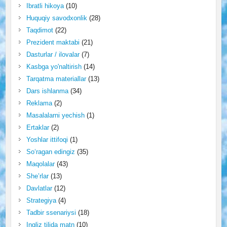
Ibratli hikoya
(10)
Huquqiy savodxonlik
(28)
Taqdimot
(22)
Prezident maktabi
(21)
Dasturlar / ilovalar
(7)
Kasbga yo'naltirish
(14)
Tarqatma materiallar
(13)
Dars ishlanma
(34)
Reklama
(2)
Masalalarni yechish
(1)
Ertaklar
(2)
Yoshlar ittifoqi
(1)
So‘ragan edingiz
(35)
Maqolalar
(43)
She’rlar
(13)
Davlatlar
(12)
Strategiya
(4)
Tadbir ssenariysi
(18)
Ingliz tilida matn
(10)