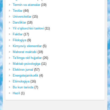
Termin va atamalar
(19)
Testlar
(44)
Universitetlar
(15)
Darsliklar
(18)
Yil o‘qituvchisi tanlovi
(11)
Faktlar
(17)
Filologiya
(9)
Kimyoviy elementlar
(5)
Mahorat maktabi
(18)
Ta’limga oid hujjatlar
(26)
Maktab psixologiga
(11)
Elektron jurnal
(57)
Energotejamkorlik
(4)
Etimologiya
(16)
Bu kun tarixda
(7)
Hazil
(1)