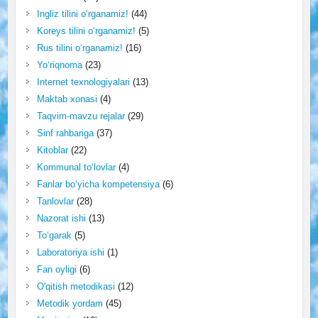
Ingliz tilini o‘rganamiz!
(44)
Koreys tilini o‘rganamiz!
(5)
Rus tilini o‘rganamiz!
(16)
Yo‘riqnoma
(23)
Internet texnologiyalari
(13)
Maktab xonasi
(4)
Taqvim-mavzu rejalar
(29)
Sinf rahbariga
(37)
Kitoblar
(22)
Kommunal to‘lovlar
(4)
Fanlar bo‘yicha kompetensiya
(6)
Tanlovlar
(28)
Nazorat ishi
(13)
To‘garak
(5)
Laboratoriya ishi
(1)
Fan oyligi
(6)
O'qitish metodikasi
(12)
Metodik yordam
(45)