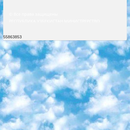
© Все права защищены
РЕСПУБЛИКА УЗБЕКИСТАН МИНИСТРЕРСТВО ДОШКОЛЬНОГО И ШКОЛЬНОГО ОБРАЗОВАНИЯ КОМАНДА в общеобразовательных учреждениях в 2023-2024 учебном году организация и проведение итоговой государственной аттестации обучающихся о Министра дошкольного и школьного образования Республики Узбекистан от 4 марта 2008 года (постановлением Минюста от 20 марта 2008 года № 1778 государственной регистрации) «Итоговое состояние учащихся общего среднего образования на основании положения об утверждении положения об аттестации общего среднего образования выпускной экзамен студентов в образовательных учреждениях в 2023-2024 учебном году В целях организации и прохождения аттестации приказываю: 1. Следующее: перечень предметов, по которым будет проводиться итоговая государственная аттестация и экзамен формы перевода согласно приложению 1; сертификаты международного образца, оценивающие уровень владения иностранными языками перечень согласно приложению 2; 2. Педагогический при специализированных образовательных учреждениях. научно-практический центр квалификации и международной оценки (Д.Давидова) 2024 г. До 25 марта: задания по предметам, по которым будет проводиться итоговая аттестация разработка и утверждение технических условий; итоговая аттестация на основании разработанного предметного задания разработка вопросов по предметам (устно и письменно), экзамен передача; общеобразовательные средние школы и специальные учебные заведения учащиеся выпускных классов школ и интернатов в агентской системе подготовка базы данных экзаменационных материалов и критериев оценки; перевод базы экзаменационных материалов на все языки обучения подать в Республиканский образовательный центр для изготовления; варианты экзаменов на основе разработанных контрольных материалов пусть будут поставлены задачи формирования. 3. Республиканский образовательный центр (Ш.Худайкулов) до 5 апреля 2024 года. до: база данных предоставленных экзаменационных материалов на все языки обучения перевод и экспертиза; для слепых, слабовидящих, глухих, слабослышащих и умственно отсталых детей учащиеся выпускных классов специализированных школ и школ-интернатов база данных экзаменационных материалов на всех преподаваемых языках подготовка критериев оценки; специализированные школы для умственно отсталых детей и технологии для учащихся выпускных классов школ-интернатов разработка соответствующих рекомендаций и критериев проведения ЕГЭ по естествознанию давать задания. 4. Педагогический при специализированных образовательных учреждениях. Научно-практический центр навыков и международной оценки (Д.Давидова), Республика образовательный центр (Худайкулов Ш.) итоговый государственный аттестационный экзамен ориентирован на творческое и логическое мышление при подготовке базы материалов учитывать введение заданий. 5. Следует отметить, что: сертификат государственного образца о знании общеобразовательного предмета и как минимум национальный уровень B1 по предметам на иностранных языках, указанным в Приложении 2. или международно признанный сертификат эквивалентного уровня студенты, изучающие определенный предмет, освобождаются от экзамена; по соответствующим предметам запланирована итоговая государственная аттестация за день до дня, путем жеребьевки Рабочей группой (в письменной форме по предметам, проводимым в форме) из числа сформированных вариантов выбрано 2 варианта; 2 выбранных варианта экзамена анонсированы на официальном сайте министерства и все выпускники по всей стране на основе этих вариантов проводит итоговую государственную аттестацию. 6. Государственное образование учащихся средних общеобразовательных учреждений. знания в соответствии с квалификационными требованиями, которые необходимо приобрести на основании стандартов итоговый (выпускной) контроль для 9 и 11 классов в целях тестирования Экзамены (далее – экзамены) состоят из предметов, перечисленных в приложении 1. будет сделано. 7. Экзамены пройдут с 26 мая по 15 июня 2024 г. (кроме науки физического воспитания). 8. Физическая для учащихся 9 классов общесредних образовательных учреждений. Экзамены по предмету «Образование, квалификация медицина» 1-6 мая 2024 года. сотрудники перевести под присмотр (с отклонениями в физическом или умственном развитии) специализированная школа для детей, школы-интернаты и со сколиозом школы-интернаты санаторного типа для больных детей исключены). 9. Он был слепым, слабовидящим и имел нарушения опорно-двигательного аппарата. экзамены в специализированных школах и интернатах для детей должны проводиться исходя из требований, предъявляемых к общеобразовательным учреждениям (физкультура кроме науки). 10. Специализированная школа для глухих и слабослышащих детей. и экзамены в интернатах и быть реализован в виде письменного теста по математике. 11. Специальность для умственно отсталых детей. Для 9 класса Родной язык и литературное письмо Государственный язык (язык обучения – узбекский). для неклассов) написано Математическое письмо Письменная/устная история Узбекистана Физическое воспитание практично Итоговый контроль Для 11 класса Написание родного языка и литературы (эссе) Математическое письмо Узбекский язык (обучение на узбекском языке) не посещающее общее среднее образование для учреждений)/Образовательное учреждение выбор письменный и устный Иностранный язык письменный/устный Письменная/устная история Узбекистана *По выбору студента:  Химия  Физика  Основы государственного права  География 10 бесплатных образовательных ресурсов - Мы составили подборку онлайн-проектов с интерактивными упражнениями, видеолекциями и статьями. Они помогут вам обрести новые и освежить старые знания бесплатно. 1. «ИНТУИТ» Старейшая образовательная площадка Рунета. Здесь вы найдёте сотни текстовых и видеокурсов на десятки различных тем — от программирования до психологии. Многие курсы подготовлены российскими университетами и крупными международными компаниями вроде Intel и Microsoft. Самостоятельное обучение бесплатное, но желающие могут оплатить услуги персональных наставников. 2. «Смартия» знакомит с актуальными профессиями и подсказывает, как им обучаться. Выбрав заинтересовавшую вас специальность — SMM-специалист, фотограф, веб-дизайнер или другую, — увидите список необходимых для неё умений. Чтобы вы могли освоить их самостоятельно, для каждого умения площадка отображает подборку ссылок на учебные материалы. Хотя «Смартия» ориентируется на русскоязычную аудиторию, часть контента всё же доступна только на английском. 3. «Лекторий Физтеха» Проект Московского физико-технического института (Физтеха). С его помощью вы можете смотреть онлайн серии лекций, записанные на видео в этом вузе. В числе доступных предметов — физика, биология, химия, информационные технологии и другие. К некоторым лекциям администрация ресурса прилагает готовые конспекты, которые можно скачивать в PDF-формате. 4. ITMOcourses Онлайн-площадка Санкт-Петербургского национального исследовательского университета информационных технологий, механики и оптики (ИТМО). Ресурс предоставляет свободный доступ к курсам, разработанным в этом вузе. Каталог материалов разбит на четыре категории: «Оптические системы и технологии», «Приборостроение и робототехника», «Информационные технологии» и «Биотехнологии». Курсы состоят из видеолекций, интерактивных демонстраций и заданий. 5. «КиберЛенинка» Электронная научная библиотека открытого доступа. Каталог площадки регулярно обрастает текстами статей из различных научных изданий. Сгруппированные по журналам и рубрикам публикации можно читать онлайн или скачивать целиком в PDF-формате. Проект нацелен на популяризацию науки за счёт открытого доступа к качественной информации. 6. «ПостНаука» На этом ресурсе публикуют подборки видеолекций, составленные экспертами из разных отраслей и объединённые общими темами. Среди них, к примеру, есть серии «Биоинформатика и геномика», «Культура средневековой Скандинавии» и Cinema Studies о теории кино. Каждая подборка лекций — логически связанная история, рассказанная экспертом от первого лица. Кроме того, на сайте появляются научно-образовательные статьи и тесты на разные темы. 7. «Newочём» Команда проекта «Newочём» отбирает самые интересные тексты из англоязычных СМИ и переводит те из них, за которые голосуют участники сообщества «ВКонтакте». По большей части это научно-популярные статьи. Редакторы придумывают лишь заголовки, в остальном содержание переводов соответствует оригиналам. Полные тексты можно читать прямо в социальной сети. 8. InternetUrok Онлайн-база материалов по основным дисциплинам школьной программы. Информация на сайте структурирована по классам, предметам и темам (урокам). Каждый урок состоит из видеолекций и конспектов. Есть также интерактивные тренажёры и тесты для закрепления пройденного материала. Даже если вы давно окончили школу, возможность повторить программу старших классов всегда может пригодиться. 9. Edutainme Ещё один ресурс об образовании. В отличие от Newtonew, как мне кажется, Edutainme больше ориентируется на представителей индустрии: педагогов, предпринимателей, разработчиков образовательных проектов. Но и любой, кто просто стремится к саморазвитию, найдёт на сайте много полезного и интересного для себя. Например, информацию о новых курсах и образовательных сервисах. 10. Newtonew Онлайн-медиа об образовании и обучении в широком смысле. Авторы Newtonew пишут об инструментах, заведениях, тактиках и стратегиях, которые помогают учить других и получать новые знания самостоятельно. На этой площадке вы найдёте новости, обзоры, аналитические мате
55863853