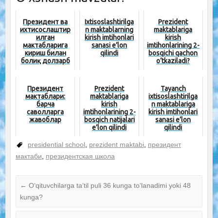
Президент ва
Ixtisoslashtirilga
Prezident
ихтисослаштир
n maktablarning
maktablariga
илган
kirish imtihonlari
kirish
мактабларига
sanasi e’lon
imtihonlarining 2-
кириш билан
qilindi
bosqichi qachon
боғлиқ долзарб
o‘tkaziladi?
саволларга
жавоблар
Президент
Prezident
Tayanch
мактаблари:
maktablariga
ixtisoslashtirilga
барча
kirish
n maktablariga
саволларга
imtihonlarining 2-
kirish imtihonlari
жавоблар
bosqich natijalari
sanasi e’lon
e’lon qilindi
qilindi
presidential school
,
prezident maktabi
,
президент
мактаби
,
президентская школа
←
O‘qituvchilarga ta’til puli 36 kunga to‘lanadimi yoki 48
kunga?