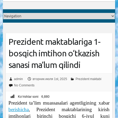
Prezident maktablariga 1-
bosqich imtihon o‘tkazish
sanasi ma’lum qilindi
admin
вторник июля 1st, 2025
Prezident maktabi
No Comments
Ko‘rishlar soni
6,880
Prezident ta’lim muassasalari agentligining xabar
berishicha
, Prezident maktablarining kirish
imtihonlari birinchi bosqichi 6-iyul kuni