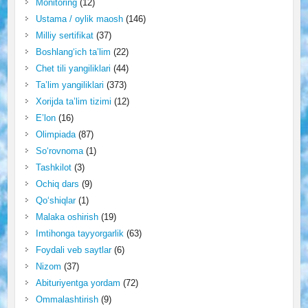
Monitoring
(12)
Ustama / oylik maosh
(146)
Milliy sertifikat
(37)
Boshlang‘ich ta’lim
(22)
Chet tili yangiliklari
(44)
Ta’lim yangiliklari
(373)
Xorijda ta’lim tizimi
(12)
E’lon
(16)
Olimpiada
(87)
So‘rovnoma
(1)
Tashkilot
(3)
Ochiq dars
(9)
Qo‘shiqlar
(1)
Malaka oshirish
(19)
Imtihonga tayyorgarlik
(63)
Foydali veb saytlar
(6)
Nizom
(37)
Abituriyentga yordam
(72)
Ommalashtirish
(9)