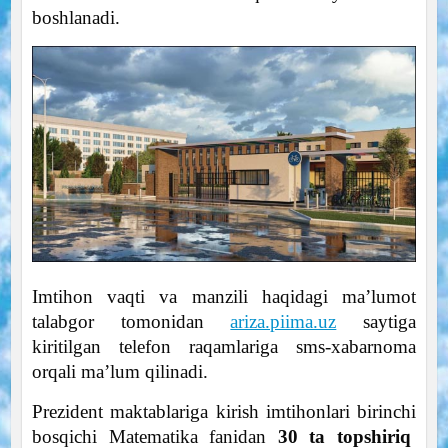
boshlanadi.
Imtihon vaqti va manzili haqidagi ma’lumot
talabgor tomonidan
ariza.piima.uz
saytiga
kiritilgan telefon raqamlariga sms-xabarnoma
orqali ma’lum qilinadi.
Prezident maktablariga kirish imtihonlari birinchi
bosqichi Matematika fanidan
30 ta topshiriq