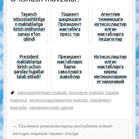
Tayanch
Тошкент
Агентлик
ixtisoslashtirilga
шаҳридаги
тизимидаги
n maktablariga
Президент
ихтисослаштир
kirish imtihonlari
мактабига
илган
sanasi e’lon
пресс тур
мактабларга
qilindi
педагоглар
танлови...
Prezident
Президент
Ихтисослаштир
maktablariga
мактаблари:
илган
kirish uchun
барча
мактабларга
qanday hujjatlar
саволларга
кириш
talab etiladi?
жавоблар
имтиҳонларини
нг намунавий
саволлари
ixtisoslashtirilgan maktab
,
prezident maktabi haqida
malumot
,
ихтисослаштирилган мактаб
,
президент
мактаби
,
президентская школа
←
Таълимни ривожлантириш республика илмий-
методик маркази ташкил этилди