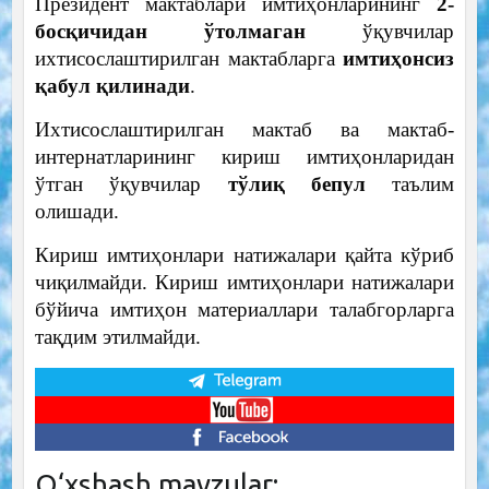
Президент мактаблари имтиҳонларининг
2-
босқичидан ўтолмаган
ўқувчилар
ихтисослаштирилган мактабларга
имтиҳонсиз
қабул қилинади
.
Ихтисослаштирилган мактаб ва мактаб-
интернатларининг кириш имтиҳонларидан
ўтган ўқувчилар
тўлиқ бепул
таълим
олишади.
Кириш имтиҳонлари натижалари қайта кўриб
чиқилмайди. Кириш имтиҳонлари натижалари
бўйича имтиҳон материаллари талабгорларга
тақдим этилмайди.
O‘xshash mavzular: