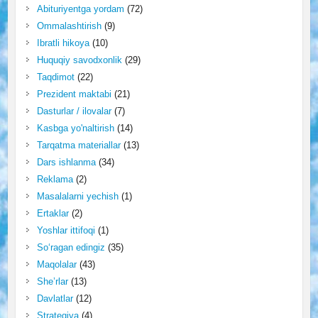
Abituriyentga yordam
(72)
Ommalashtirish
(9)
Ibratli hikoya
(10)
Huquqiy savodxonlik
(29)
Taqdimot
(22)
Prezident maktabi
(21)
Dasturlar / ilovalar
(7)
Kasbga yo'naltirish
(14)
Tarqatma materiallar
(13)
Dars ishlanma
(34)
Reklama
(2)
Masalalarni yechish
(1)
Ertaklar
(2)
Yoshlar ittifoqi
(1)
So‘ragan edingiz
(35)
Maqolalar
(43)
She’rlar
(13)
Davlatlar
(12)
Strategiya
(4)