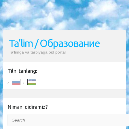
Ta’lim / Образование
Ta’limga va tarbiyaga oid portal
Tilni tanlang:
Nimani qidiramiz?
Search