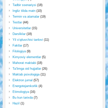
Tadbir ssenariysi
(18)
Ingliz tilida matn
(10)
Termin va atamalar
(19)
Testlar
(44)
Universitetlar
(15)
Darsliklar
(18)
Yil o‘qituvchisi tanlovi
(11)
Faktlar
(17)
Filologiya
(9)
Kimyoviy elementlar
(5)
Mahorat maktabi
(18)
Ta’limga oid hujjatlar
(26)
Maktab psixologiga
(11)
Elektron jurnal
(57)
Energotejamkorlik
(4)
Etimologiya
(16)
Bu kun tarixda
(7)
Hazil
(1)