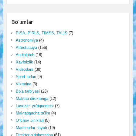
Bo‘limlar
PISA, PIRLS, TIMSS, TALIS
(7)
Astronomiya
(4)
Attestatsiya
(156)
Audiokitob
(18)
Xavfsizlik
(14)
Videodars
(38)
Sport turlari
(9)
Viktorina
(3)
Bola tarbiyasi
(23)
Maktab direktoriga
(12)
Lavozim yo'riqnomasi
(7)
Maktabgacha ta’lim
(4)
O‘lchov birliklari
(5)
Mashhurlar hayoti
(19)
Direktor o‘rinbosariga
(61)