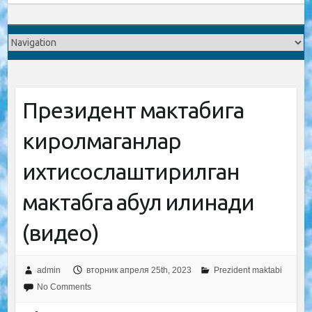
Президент мактабига
киролмаганлар
ихтисослаштирилган
мактабга қабул қилинади
(видео)
admin
вторник апреля 25th, 2023
Prezident maktabi
No Comments