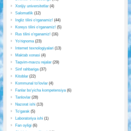
Xorijiy universitetlar
(4)
Salomatlik
(12)
Ingliz tilini o‘rganamiz!
(44)
Koreys tilini o‘rganamiz!
(5)
Rus tilini o‘rganamiz!
(16)
Yo‘riqnoma
(23)
Internet texnologiyalari
(13)
Maktab xonasi
(4)
Taqvim-mavzu rejalar
(29)
Sinf rahbariga
(37)
Kitoblar
(22)
Kommunal to‘lovlar
(4)
Fanlar bo‘yicha kompetensiya
(6)
Tanlovlar
(28)
Nazorat ishi
(13)
To‘garak
(5)
Laboratoriya ishi
(1)
Fan oyligi
(6)