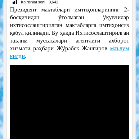
Ko‘rishlar soni
3,642
Президент мактаблари имтиҳонларининг 2-
босқичидан ўтолмаган ўқувчилар
ихтисослаштирилган мактабларга имтиҳонсиз
қабул қилинади. Бу ҳақда Ихтисослаштирилган
таълим муссасалари агентлиги ахборот
хизмати раҳбари Жўрабек Жангиров
маълум
қилди
.