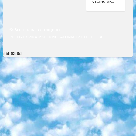
© Все права защищены
РЕСПУБЛИКА УЗБЕКИСТАН МИНИСТРЕРСТВО ДОШКОЛЬНОГО И ШКОЛЬНОГО ОБРАЗОВАНИЯ КОМАНДА в общеобразовательных учреждениях в 2023-2024 учебном году организация и проведение итоговой государственной аттестации обучающихся о Министра дошкольного и школьного образования Республики Узбекистан от 4 марта 2008 года (постановлением Минюста от 20 марта 2008 года № 1778 государственной регистрации) «Итоговое состояние учащихся общего среднего образования на основании положения об утверждении положения об аттестации общего среднего образования выпускной экзамен студентов в образовательных учреждениях в 2023-2024 учебном году В целях организации и прохождения аттестации приказываю: 1. Следующее: перечень предметов, по которым будет проводиться итоговая государственная аттестация и экзамен формы перевода согласно приложению 1; сертификаты международного образца, оценивающие уровень владения иностранными языками перечень согласно приложению 2; 2. Педагогический при специализированных образовательных учреждениях. научно-практический центр квалификации и международной оценки (Д.Давидова) 2024 г. До 25 марта: задания по предметам, по которым будет проводиться итоговая аттестация разработка и утверждение технических условий; итоговая аттестация на основании разработанного предметного задания разработка вопросов по предметам (устно и письменно), экзамен передача; общеобразовательные средние школы и специальные учебные заведения учащиеся выпускных классов школ и интернатов в агентской системе подготовка базы данных экзаменационных материалов и критериев оценки; перевод базы экзаменационных материалов на все языки обучения подать в Республиканский образовательный центр для изготовления; варианты экзаменов на основе разработанных контрольных материалов пусть будут поставлены задачи формирования. 3. Республиканский образовательный центр (Ш.Худайкулов) до 5 апреля 2024 года. до: база данных предоставленных экзаменационных материалов на все языки обучения перевод и экспертиза; для слепых, слабовидящих, глухих, слабослышащих и умственно отсталых детей учащиеся выпускных классов специализированных школ и школ-интернатов база данных экзаменационных материалов на всех преподаваемых языках подготовка критериев оценки; специализированные школы для умственно отсталых детей и технологии для учащихся выпускных классов школ-интернатов разработка соответствующих рекомендаций и критериев проведения ЕГЭ по естествознанию давать задания. 4. Педагогический при специализированных образовательных учреждениях. Научно-практический центр навыков и международной оценки (Д.Давидова), Республика образовательный центр (Худайкулов Ш.) итоговый государственный аттестационный экзамен ориентирован на творческое и логическое мышление при подготовке базы материалов учитывать введение заданий. 5. Следует отметить, что: сертификат государственного образца о знании общеобразовательного предмета и как минимум национальный уровень B1 по предметам на иностранных языках, указанным в Приложении 2. или международно признанный сертификат эквивалентного уровня студенты, изучающие определенный предмет, освобождаются от экзамена; по соответствующим предметам запланирована итоговая государственная аттестация за день до дня, путем жеребьевки Рабочей группой (в письменной форме по предметам, проводимым в форме) из числа сформированных вариантов выбрано 2 варианта; 2 выбранных варианта экзамена анонсированы на официальном сайте министерства и все выпускники по всей стране на основе этих вариантов проводит итоговую государственную аттестацию. 6. Государственное образование учащихся средних общеобразовательных учреждений. знания в соответствии с квалификационными требованиями, которые необходимо приобрести на основании стандартов итоговый (выпускной) контроль для 9 и 11 классов в целях тестирования Экзамены (далее – экзамены) состоят из предметов, перечисленных в приложении 1. будет сделано. 7. Экзамены пройдут с 26 мая по 15 июня 2024 г. (кроме науки физического воспитания). 8. Физическая для учащихся 9 классов общесредних образовательных учреждений. Экзамены по предмету «Образование, квалификация медицина» 1-6 мая 2024 года. сотрудники перевести под присмотр (с отклонениями в физическом или умственном развитии) специализированная школа для детей, школы-интернаты и со сколиозом школы-интернаты санаторного типа для больных детей исключены). 9. Он был слепым, слабовидящим и имел нарушения опорно-двигательного аппарата. экзамены в специализированных школах и интернатах для детей должны проводиться исходя из требований, предъявляемых к общеобразовательным учреждениям (физкультура кроме науки). 10. Специализированная школа для глухих и слабослышащих детей. и экзамены в интернатах и быть реализован в виде письменного теста по математике. 11. Специальность для умственно отсталых детей. Для 9 класса Родной язык и литературное письмо Государственный язык (язык обучения – узбекский). для неклассов) написано Математическое письмо Письменная/устная история Узбекистана Физическое воспитание практично Итоговый контроль Для 11 класса Написание родного языка и литературы (эссе) Математическое письмо Узбекский язык (обучение на узбекском языке) не посещающее общее среднее образование для учреждений)/Образовательное учреждение выбор письменный и устный Иностранный язык письменный/устный Письменная/устная история Узбекистана *По выбору студента:  Химия  Физика  Основы государственного права  География 10 бесплатных образовательных ресурсов - Мы составили подборку онлайн-проектов с интерактивными упражнениями, видеолекциями и статьями. Они помогут вам обрести новые и освежить старые знания бесплатно. 1. «ИНТУИТ» Старейшая образовательная площадка Рунета. Здесь вы найдёте сотни текстовых и видеокурсов на десятки различных тем — от программирования до психологии. Многие курсы подготовлены российскими университетами и крупными международными компаниями вроде Intel и Microsoft. Самостоятельное обучение бесплатное, но желающие могут оплатить услуги персональных наставников. 2. «Смартия» знакомит с актуальными профессиями и подсказывает, как им обучаться. Выбрав заинтересовавшую вас специальность — SMM-специалист, фотограф, веб-дизайнер или другую, — увидите список необходимых для неё умений. Чтобы вы могли освоить их самостоятельно, для каждого умения площадка отображает подборку ссылок на учебные материалы. Хотя «Смартия» ориентируется на русскоязычную аудиторию, часть контента всё же доступна только на английском. 3. «Лекторий Физтеха» Проект Московского физико-технического института (Физтеха). С его помощью вы можете смотреть онлайн серии лекций, записанные на видео в этом вузе. В числе доступных предметов — физика, биология, химия, информационные технологии и другие. К некоторым лекциям администрация ресурса прилагает готовые конспекты, которые можно скачивать в PDF-формате. 4. ITMOcourses Онлайн-площадка Санкт-Петербургского национального исследовательского университета информационных технологий, механики и оптики (ИТМО). Ресурс предоставляет свободный доступ к курсам, разработанным в этом вузе. Каталог материалов разбит на четыре категории: «Оптические системы и технологии», «Приборостроение и робототехника», «Информационные технологии» и «Биотехнологии». Курсы состоят из видеолекций, интерактивных демонстраций и заданий. 5. «КиберЛенинка» Электронная научная библиотека открытого доступа. Каталог площадки регулярно обрастает текстами статей из различных научных изданий. Сгруппированные по журналам и рубрикам публикации можно читать онлайн или скачивать целиком в PDF-формате. Проект нацелен на популяризацию науки за счёт открытого доступа к качественной информации. 6. «ПостНаука» На этом ресурсе публикуют подборки видеолекций, составленные экспертами из разных отраслей и объединённые общими темами. Среди них, к примеру, есть серии «Биоинформатика и геномика», «Культура средневековой Скандинавии» и Cinema Studies о теории кино. Каждая подборка лекций — логически связанная история, рассказанная экспертом от первого лица. Кроме того, на сайте появляются научно-образовательные статьи и тесты на разные темы. 7. «Newочём» Команда проекта «Newочём» отбирает самые интересные тексты из англоязычных СМИ и переводит те из них, за которые голосуют участники сообщества «ВКонтакте». По большей части это научно-популярные статьи. Редакторы придумывают лишь заголовки, в остальном содержание переводов соответствует оригиналам. Полные тексты можно читать прямо в социальной сети. 8. InternetUrok Онлайн-база материалов по основным дисциплинам школьной программы. Информация на сайте структурирована по классам, предметам и темам (урокам). Каждый урок состоит из видеолекций и конспектов. Есть также интерактивные тренажёры и тесты для закрепления пройденного материала. Даже если вы давно окончили школу, возможность повторить программу старших классов всегда может пригодиться. 9. Edutainme Ещё один ресурс об образовании. В отличие от Newtonew, как мне кажется, Edutainme больше ориентируется на представителей индустрии: педагогов, предпринимателей, разработчиков образовательных проектов. Но и любой, кто просто стремится к саморазвитию, найдёт на сайте много полезного и интересного для себя. Например, информацию о новых курсах и образовательных сервисах. 10. Newtonew Онлайн-медиа об образовании и обучении в широком смысле. Авторы Newtonew пишут об инструментах, заведениях, тактиках и стратегиях, которые помогают учить других и получать новые знания самостоятельно. На этой площадке вы найдёте новости, обзоры, аналитические мате
55863853