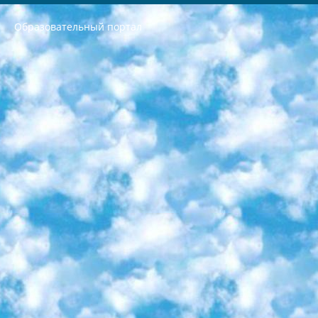
Образовательный портал
РЕСПУБЛИКА УЗБЕКИСТАН МИНИСТРЕРСТВО ДОШКОЛЬНОГО И ШКОЛЬНОГО ОБРАЗОВАНИЯ КОМАНДА в общеобразовательных учреждениях в 2023-2024 учебном году организация и проведение итоговой государственной аттестации обучающихся о Министра дошкольного и школьного образования Республики Узбекистан от 4 марта 2008 года (постановлением Минюста от 20 марта 2008 года № 1778 государственной регистрации) «Итоговое состояние учащихся общего среднего образования на основании положения об утверждении положения об аттестации общего среднего образования выпускной экзамен студентов в образовательных учреждениях в 2023-2024 учебном году В целях организации и прохождения аттестации приказываю: 1. Следующее: перечень предметов, по которым будет проводиться итоговая государственная аттестация и экзамен формы перевода согласно приложению 1; сертификаты международного образца, оценивающие уровень владения иностранными языками перечень согласно приложению 2; 2. Педагогический при специализированных образовательных учреждениях. научно-практический центр квалификации и международной оценки (Д.Давидова) 2024 г. До 25 марта: задания по предметам, по которым будет проводиться итоговая аттестация разработка и утверждение технических условий; итоговая аттестация на основании разработанного предметного задания разработка вопросов по предметам (устно и письменно), экзамен передача; общеобразовательные средние школы и специальные учебные заведения учащиеся выпускных классов школ и интернатов в агентской системе подготовка базы данных экзаменационных материалов и критериев оценки; перевод базы экзаменационных материалов на все языки обучения подать в Республиканский образовательный центр для изготовления; варианты экзаменов на основе разработанных контрольных материалов пусть будут поставлены задачи формирования. 3. Республиканский образовательный центр (Ш.Худайкулов) до 5 апреля 2024 года. до: база данных предоставленных экзаменационных материалов на все языки обучения перевод и экспертиза; для слепых, слабовидящих, глухих, слабослышащих и умственно отсталых детей учащиеся выпускных классов специализированных школ и школ-интернатов база данных экзаменационных материалов на всех преподаваемых языках подготовка критериев оценки; специализированные школы для умственно отсталых детей и технологии для учащихся выпускных классов школ-интернатов разработка соответствующих рекомендаций и критериев проведения ЕГЭ по естествознанию давать задания. 4. Педагогический при специализированных образовательных учреждениях. Научно-практический центр навыков и международной оценки (Д.Давидова), Республика образовательный центр (Худайкулов Ш.) итоговый государственный аттестационный экзамен ориентирован на творческое и логическое мышление при подготовке базы материалов учитывать введение заданий. 5. Следует отметить, что: сертификат государственного образца о знании общеобразовательного предмета и как минимум национальный уровень B1 по предметам на иностранных языках, указанным в Приложении 2. или международно признанный сертификат эквивалентного уровня студенты, изучающие определенный предмет, освобождаются от экзамена; по соответствующим предметам запланирована итоговая государственная аттестация за день до дня, путем жеребьевки Рабочей группой (в письменной форме по предметам, проводимым в форме) из числа сформированных вариантов выбрано 2 варианта; 2 выбранных варианта экзамена анонсированы на официальном сайте министерства и все выпускники по всей стране на основе этих вариантов проводит итоговую государственную аттестацию. 6. Государственное образование учащихся средних общеобразовательных учреждений. знания в соответствии с квалификационными требованиями, которые необходимо приобрести на основании стандартов итоговый (выпускной) контроль для 9 и 11 классов в целях тестирования Экзамены (далее – экзамены) состоят из предметов, перечисленных в приложении 1. будет сделано. 7. Экзамены пройдут с 26 мая по 15 июня 2024 г. (кроме науки физического воспитания). 8. Физическая для учащихся 9 классов общесредних образовательных учреждений. Экзамены по предмету «Образование, квалификация медицина» 1-6 мая 2024 года. сотрудники перевести под присмотр (с отклонениями в физическом или умственном развитии) специализированная школа для детей, школы-интернаты и со сколиозом школы-интернаты санаторного типа для больных детей исключены). 9. Он был слепым, слабовидящим и имел нарушения опорно-двигательного аппарата. экзамены в специализированных школах и интернатах для детей должны проводиться исходя из требований, предъявляемых к общеобразовательным учреждениям (физкультура кроме науки). 10. Специализированная школа для глухих и слабослышащих детей. и экзамены в интернатах и быть реализован в виде письменного теста по математике. 11. Специальность для умственно отсталых детей. Для 9 класса Родной язык и литературное письмо Государственный язык (язык обучения – узбекский). для неклассов) написано Математическое письмо Письменная/устная история Узбекистана Физическое воспитание практично Итоговый контроль Для 11 класса Написание родного языка и литературы (эссе) Математическое письмо Узбекский язык (обучение на узбекском языке) не посещающее общее среднее образование для учреждений)/Образовательное учреждение выбор письменный и устный Иностранный язык письменный/устный Письменная/устная история Узбекистана *По выбору студента:  Химия  Физика  Основы государственного права  География 10 бесплатных образовательных ресурсов - Мы составили подборку онлайн-проектов с интерактивными упражнениями, видеолекциями и статьями. Они помогут вам обрести новые и освежить старые знания бесплатно. 1. «ИНТУИТ» Старейшая образовательная площадка Рунета. Здесь вы найдёте сотни текстовых и видеокурсов на десятки различных тем — от программирования до психологии. Многие курсы подготовлены российскими университетами и крупными международными компаниями вроде Intel и Microsoft. Самостоятельное обучение бесплатное, но желающие могут оплатить услуги персональных наставников. 2. «Смартия» знакомит с актуальными профессиями и подсказывает, как им обучаться. Выбрав заинтересовавшую вас специальность — SMM-специалист, фотограф, веб-дизайнер или другую, — увидите список необходимых для неё умений. Чтобы вы могли освоить их самостоятельно, для каждого умения площадка отображает подборку ссылок на учебные материалы. Хотя «Смартия» ориентируется на русскоязычную аудиторию, часть контента всё же доступна только на английском. 3. «Лекторий Физтеха» Проект Московского физико-технического института (Физтеха). С его помощью вы можете смотреть онлайн серии лекций, записанные на видео в этом вузе. В числе доступных предметов — физика, биология, химия, информационные технологии и другие. К некоторым лекциям администрация ресурса прилагает готовые конспекты, которые можно скачивать в PDF-формате. 4. ITMOcourses Онлайн-площадка Санкт-Петербургского национального исследовательского университета информационных технологий, механики и оптики (ИТМО). Ресурс предоставляет свободный доступ к курсам, разработанным в этом вузе. Каталог материалов разбит на четыре категории: «Оптические системы и технологии», «Приборостроение и робототехника», «Информационные технологии» и «Биотехнологии». Курсы состоят из видеолекций, интерактивных демонстраций и заданий. 5. «КиберЛенинка» Электронная научная библиотека открытого доступа. Каталог площадки регулярно обрастает текстами статей из различных научных изданий. Сгруппированные по журналам и рубрикам публикации можно читать онлайн или скачивать целиком в PDF-формате. Проект нацелен на популяризацию науки за счёт открытого доступа к качественной информации. 6. «ПостНаука» На этом ресурсе публикуют подборки видеолекций, составленные экспертами из разных отраслей и объединённые общими темами. Среди них, к примеру, есть серии «Биоинформатика и геномика», «Культура средневековой Скандинавии» и Cinema Studies о теории кино. Каждая подборка лекций — логически связанная история, рассказанная экспертом от первого лица. Кроме того, на сайте появляются научно-образовательные статьи и тесты на разные темы. 7. «Newочём» Команда проекта «Newочём» отбирает самые интересные тексты из англоязычных СМИ и переводит те из них, за которые голосуют участники сообщества «ВКонтакте». По большей части это научно-популярные статьи. Редакторы придумывают лишь заголовки, в остальном содержание переводов соответствует оригиналам. Полные тексты можно читать прямо в социальной сети. 8. InternetUrok Онлайн-база материалов по основным дисциплинам школьной программы. Информация на сайте структурирована по классам, предметам и темам (урокам). Каждый урок состоит из видеолекций и конспектов. Есть также интерактивные тренажёры и тесты для закрепления пройденного материала. Даже если вы давно окончили школу, возможность повторить программу старших классов всегда может пригодиться. 9. Edutainme Ещё один ресурс об образовании. В отличие от Newtonew, как мне кажется, Edutainme больше ориентируется на представителей индустрии: педагогов, предпринимателей, разработчиков образовательных проектов. Но и любой, кто просто стремится к саморазвитию, найдёт на сайте много полезного и интересного для себя. Например, информацию о новых курсах и образовательных сервисах. 10. Newtonew Онлайн-медиа об образовании и обучении в широком смысле. Авторы Newtonew пишут об инструментах, заведениях, тактиках и стратегиях, которые помогают учить других и получать новые знания самостоятельно. На этой площадке вы найдёте новости, обзоры, аналитические мат