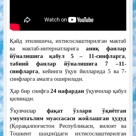
Қайд этилишича, ихтисослаштирилган мактаб
ва мактаб-интернатларига
аниқ фанлар
йўналишига қабул 5 – 11-синфларга
,
табиий фанлар йўналишига 7 –11-
синфларга
, кейинги ўқув йилларида 5 ва 7-
синфларга амалга оширилади.
Ҳар бир синфга
24 нафардан
ўқувчилар қабул
қилинади.
Ўқувчилар
фақат ўзлари ўқиётган
умумтаълим муассасаси жойлашган ҳудуд
(Қорақалпоғистон Республикаси, вилоят ва
Тошкент шаҳри)даги ихтисослаштирилган