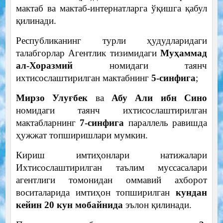
мактаб ва мактаб-интернатларга ўқишга қабул
қилинади.
Республиканинг турли ҳудудларидаги
талабгорлар Агентлик тизимидаги
Муҳаммад
ал-Хоразмий
номидаги таянч
ихтисослаштирилган мактабнинг
5-синфига
;
Мирзо Улуғбек
ва
Абу Али ибн Сино
номидаги таянч ихтисослаштирилган
мактабларнинг
7-синфига
параллель равишда
ҳужжат топширишлари мумкин.
Кириш имтиҳонлари натижалари
Ихтисослаштирилган таълим муссасалари
агентлиги томонидан оммавий ахборот
воситаларида имтиҳон топширилган
кундан
кейин 20 кун мобайнида
эълон қилинади.