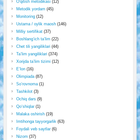
O'qitish metodikasi
(12)
Metodik yordam
(45)
Monitoring
(12)
Ustama / oylik maosh
(146)
Milliy sertifikat
(37)
Boshlang‘ich ta’lim
(22)
Chet tili yangiliklari
(44)
Ta’lim yangiliklari
(374)
Xorijda ta’lim tizimi
(12)
E’lon
(16)
Olimpiada
(87)
So‘rovnoma
(1)
Tashkilot
(3)
Ochiq dars
(9)
Qo‘shiqlar
(1)
Malaka oshirish
(19)
Imtihonga tayyorgarlik
(63)
Foydali veb saytlar
(6)
Nizom
(37)