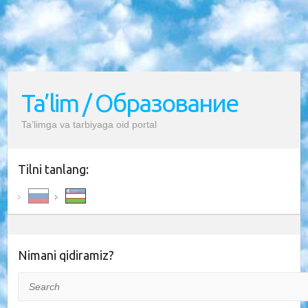
Ta’lim / Образование
Ta’limga va tarbiyaga oid portal
Tilni tanlang:
Nimani qidiramiz?
Search