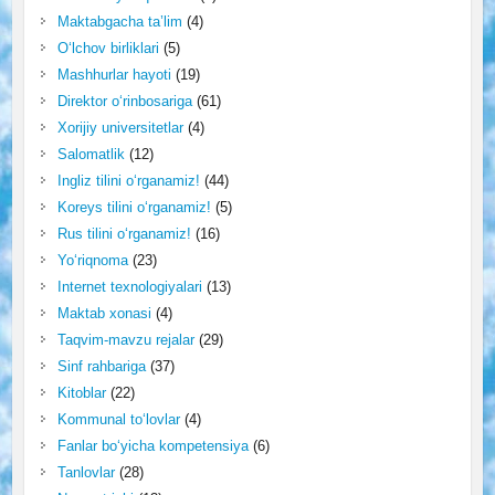
Maktabgacha ta’lim
(4)
O‘lchov birliklari
(5)
Mashhurlar hayoti
(19)
Direktor o‘rinbosariga
(61)
Xorijiy universitetlar
(4)
Salomatlik
(12)
Ingliz tilini o‘rganamiz!
(44)
Koreys tilini o‘rganamiz!
(5)
Rus tilini o‘rganamiz!
(16)
Yo‘riqnoma
(23)
Internet texnologiyalari
(13)
Maktab xonasi
(4)
Taqvim-mavzu rejalar
(29)
Sinf rahbariga
(37)
Kitoblar
(22)
Kommunal to‘lovlar
(4)
Fanlar bo‘yicha kompetensiya
(6)
Tanlovlar
(28)