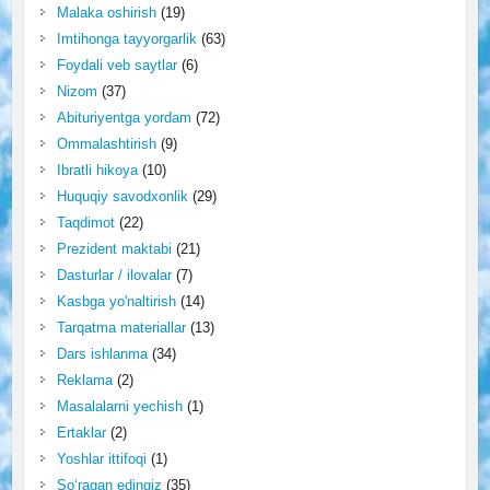
Malaka oshirish
(19)
Imtihonga tayyorgarlik
(63)
Foydali veb saytlar
(6)
Nizom
(37)
Abituriyentga yordam
(72)
Ommalashtirish
(9)
Ibratli hikoya
(10)
Huquqiy savodxonlik
(29)
Taqdimot
(22)
Prezident maktabi
(21)
Dasturlar / ilovalar
(7)
Kasbga yo'naltirish
(14)
Tarqatma materiallar
(13)
Dars ishlanma
(34)
Reklama
(2)
Masalalarni yechish
(1)
Ertaklar
(2)
Yoshlar ittifoqi
(1)
So‘ragan edingiz
(35)