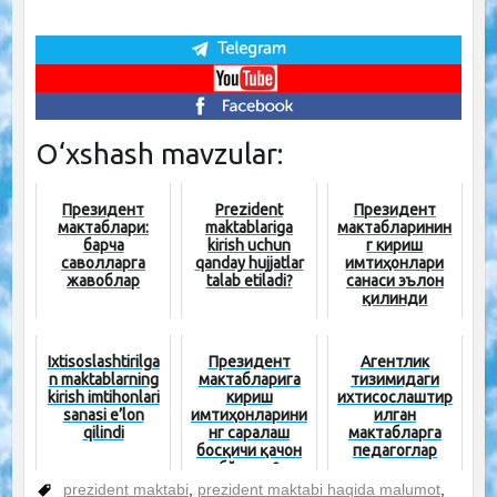
O‘xshash mavzular:
Президент
Prezident
Президент
мактаблари:
maktablariga
мактабларинин
барча
kirish uchun
г кириш
саволларга
qanday hujjatlar
имтиҳонлари
жавоблар
talab etiladi?
санаси эълон
қилинди
Ixtisoslashtirilga
Президент
Агентлик
n maktablarning
мактабларига
тизимидаги
kirish imtihonlari
кириш
ихтисослаштир
sanasi e’lon
имтиҳонларини
илган
qilindi
нг саралаш
мактабларга
босқичи қачон
педагоглар
бўлади?
танлови...
prezident maktabi
,
prezident maktabi haqida malumot
,