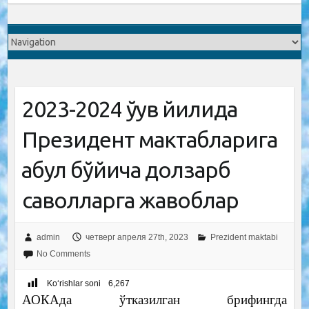
2023-2024 ўқув йилида
Президент мактабларига
қабул бўйича долзарб
саволларга жавоблар
admin
четверг апреля 27th, 2023
Prezident maktabi
No Comments
Ko‘rishlar soni
6,267
АОКАда ўтказилган брифингда