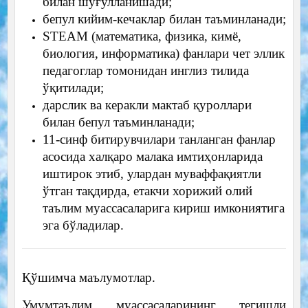
билан шуғулланишади;
бепул кийим-кечаклар билан таъминланади;
STEAM (математика, физика, кимё,
биология, информатика) фанлари чет эллик
педагоглар томонидан инглиз тилида
ўқитилади;
дарслик ва керакли мактаб қуроллари
билан бепул таъминланади;
11-синф битирувчилари танланган фанлар
асосида халқаро малака имтиҳонларида
иштирок этиб, улардан муваффақиятли
ўтган тақдирда, етакчи хорижий олий
таълим муассасаларига кириш имкониятига
эга бўладилар.
Қўшимча маълумотлар.
Умумтаълим муассасаларининг тегишли