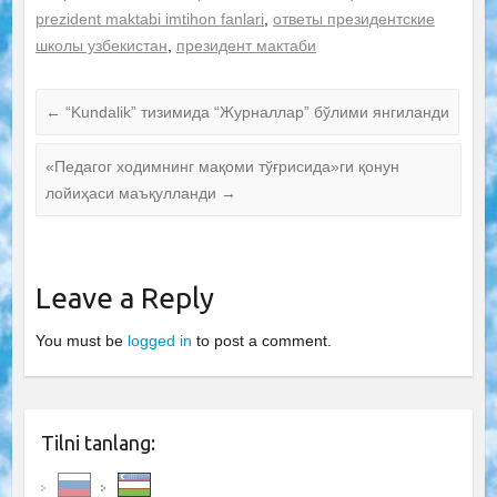
prezident maktabi imtihon fanlari
,
ответы президентские
школы узбекистан
,
президент мактаби
←
“Kundalik” тизимида “Журналлар” бўлими янгиланди
«Педагог ходимнинг мақоми тўғрисида»ги қонун
лойиҳаси маъқулланди
→
Leave a Reply
You must be
logged in
to post a comment.
Tilni tanlang: