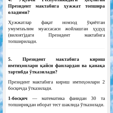
Президент мактабига ҳужжат топшира
оладими?
Ҳужжатлар фақат номзод ўқиётган
умумтаълим муассасаси жойлашган ҳудуд
(вилоят)даги Президент мактабига
топширилади.
5. Президент мактабига кириш
имтиҳонлари қайси фанлардан ва қанақа
тартибда ўтказилади?
Президент мактабига кириш имтиҳонлари 2
босқичда ўтказилади.
1-босқич
— математика фанидан 30 та
топшириқдан иборат тест шаклида ўтказилади.