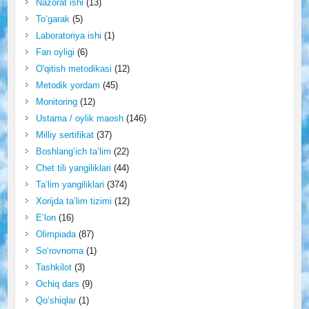
Nazorat ishi
(13)
To‘garak
(5)
Laboratoriya ishi
(1)
Fan oyligi
(6)
O'qitish metodikasi
(12)
Metodik yordam
(45)
Monitoring
(12)
Ustama / oylik maosh
(146)
Milliy sertifikat
(37)
Boshlang‘ich ta’lim
(22)
Chet tili yangiliklari
(44)
Ta’lim yangiliklari
(374)
Xorijda ta’lim tizimi
(12)
E’lon
(16)
Olimpiada
(87)
So‘rovnoma
(1)
Tashkilot
(3)
Ochiq dars
(9)
Qo‘shiqlar
(1)