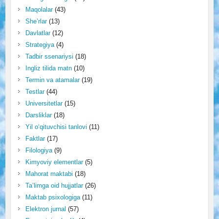
Maqolalar
(43)
She’rlar
(13)
Davlatlar
(12)
Strategiya
(4)
Tadbir ssenariysi
(18)
Ingliz tilida matn
(10)
Termin va atamalar
(19)
Testlar
(44)
Universitetlar
(15)
Darsliklar
(18)
Yil o‘qituvchisi tanlovi
(11)
Faktlar
(17)
Filologiya
(9)
Kimyoviy elementlar
(5)
Mahorat maktabi
(18)
Ta’limga oid hujjatlar
(26)
Maktab psixologiga
(11)
Elektron jurnal
(57)