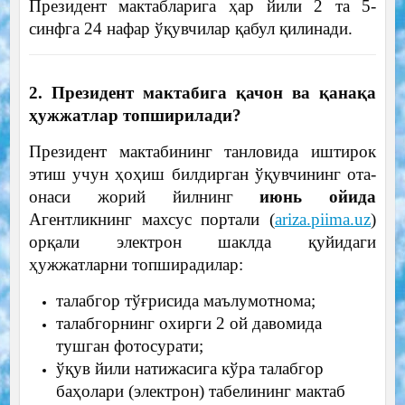
Президент мактабларига ҳар йили 2 та 5-
синфга 24 нафар ўқувчилар қабул қилинади.
2. Президент мактабига қачон ва қанақа
ҳужжатлар топширилади?
Президент мактабининг танловида иштирок
этиш учун ҳоҳиш билдирган ўқувчининг ота-
онаси жорий йилнинг
июнь ойида
Агентликнинг махсус портали (
ariza.piima.uz
)
орқали электрон шаклда қуйидаги
ҳужжатларни топширадилар:
талабгор тўғрисида маълумотнома;
талабгорнинг охирги 2 ой давомида
тушган фотосурати;
ўқув йили натижасига кўра талабгор
баҳолари (электрон) табелининг мактаб