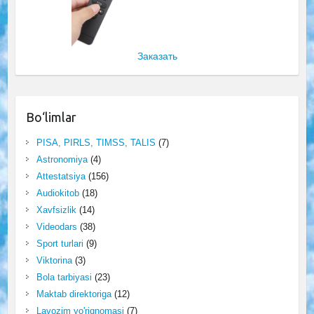
Заказать
Bo‘limlar
PISA, PIRLS, TIMSS, TALIS
(7)
Astronomiya
(4)
Attestatsiya
(156)
Audiokitob
(18)
Xavfsizlik
(14)
Videodars
(38)
Sport turlari
(9)
Viktorina
(3)
Bola tarbiyasi
(23)
Maktab direktoriga
(12)
Lavozim yo'riqnomasi
(7)