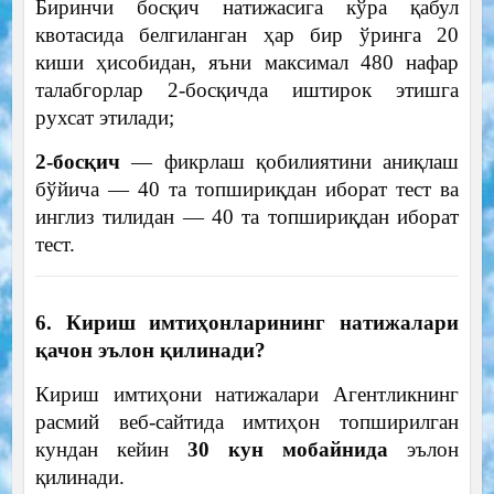
Биринчи босқич натижасига кўра қабул
квотасида белгиланган ҳар бир ўринга 20
киши ҳисобидан, яъни максимал 480 нафар
талабгорлар 2-босқичда иштирок этишга
рухсат этилади;
2-босқич
— фикрлаш қобилиятини аниқлаш
бўйича — 40 та топшириқдан иборат тест ва
инглиз тилидан — 40 та топшириқдан иборат
тест.
6. Кириш имтиҳонларининг натижалари
қачон эълон қилинади?
Кириш имтиҳони натижалари Агентликнинг
расмий веб-сайтида имтиҳон топширилган
кундан кейин
30 кун мобайнида
эълон
қилинади.