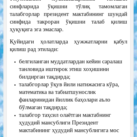
синфларида ўқишни тўлиқ тамомлаган
талабгорлар президент мактабининг шундай
синфида такроран ўқишни талаб қилиш
ҳуқуқига эга эмаслар.
Қуйидаги ҳолатларда ҳужжатларни қабул
қилиш рад этилади:
белгиланган муддатлардан кейин саралаш
танловида иштирок этиш хоҳишини
билдирган тақдирда;
талабгорлар ўқув йили натижасига кўра,
математика ва табиатшунослик
фанларинидан йиллик баҳолари аъло
бўлмаган тақдирда;
талабгор таҳсил олаётган мактабнинг
ҳудудий мансублиги Президент
мактабининг ҳудудий мансублигига мос