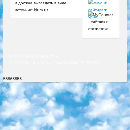
и должна выглядеть в виде
источник: idum.uz
© Все права защищены
РЕСПУБЛИКА УЗБЕКИСТАН МИНИСТРЕРСТВО ДОШКОЛЬНОГО И ШКОЛЬНОГО ОБРАЗОВАНИЯ КОМАНДА в общеобразовательных учреждениях в 2023-2024 учебном году организация и проведение итоговой государственной аттестации обучающихся о Министра дошкольного и школьного образования Республики Узбекистан от 4 марта 2008 года (постановлением Минюста от 20 марта 2008 года № 1778 государственной регистрации) «Итоговое состояние учащихся общего среднего образования на основании положения об утверждении положения об аттестации общего среднего образования выпускной экзамен студентов в образовательных учреждениях в 2023-2024 учебном году В целях организации и прохождения аттестации приказываю: 1. Следующее: перечень предметов, по которым будет проводиться итоговая государственная аттестация и экзамен формы перевода согласно приложению 1; сертификаты международного образца, оценивающие уровень владения иностранными языками перечень согласно приложению 2; 2. Педагогический при специализированных образовательных учреждениях. научно-практический центр квалификации и международной оценки (Д.Давидова) 2024 г. До 25 марта: задания по предметам, по которым будет проводиться итоговая аттестация разработка и утверждение технических условий; итоговая аттестация на основании разработанного предметного задания разработка вопросов по предметам (устно и письменно), экзамен передача; общеобразовательные средние школы и специальные учебные заведения учащиеся выпускных классов школ и интернатов в агентской системе подготовка базы данных экзаменационных материалов и критериев оценки; перевод базы экзаменационных материалов на все языки обучения подать в Республиканский образовательный центр для изготовления; варианты экзаменов на основе разработанных контрольных материалов пусть будут поставлены задачи формирования. 3. Республиканский образовательный центр (Ш.Худайкулов) до 5 апреля 2024 года. до: база данных предоставленных экзаменационных материалов на все языки обучения перевод и экспертиза; для слепых, слабовидящих, глухих, слабослышащих и умственно отсталых детей учащиеся выпускных классов специализированных школ и школ-интернатов база данных экзаменационных материалов на всех преподаваемых языках подготовка критериев оценки; специализированные школы для умственно отсталых детей и технологии для учащихся выпускных классов школ-интернатов разработка соответствующих рекомендаций и критериев проведения ЕГЭ по естествознанию давать задания. 4. Педагогический при специализированных образовательных учреждениях. Научно-практический центр навыков и международной оценки (Д.Давидова), Республика образовательный центр (Худайкулов Ш.) итоговый государственный аттестационный экзамен ориентирован на творческое и логическое мышление при подготовке базы материалов учитывать введение заданий. 5. Следует отметить, что: сертификат государственного образца о знании общеобразовательного предмета и как минимум национальный уровень B1 по предметам на иностранных языках, указанным в Приложении 2. или международно признанный сертификат эквивалентного уровня студенты, изучающие определенный предмет, освобождаются от экзамена; по соответствующим предметам запланирована итоговая государственная аттестация за день до дня, путем жеребьевки Рабочей группой (в письменной форме по предметам, проводимым в форме) из числа сформированных вариантов выбрано 2 варианта; 2 выбранных варианта экзамена анонсированы на официальном сайте министерства и все выпускники по всей стране на основе этих вариантов проводит итоговую государственную аттестацию. 6. Государственное образование учащихся средних общеобразовательных учреждений. знания в соответствии с квалификационными требованиями, которые необходимо приобрести на основании стандартов итоговый (выпускной) контроль для 9 и 11 классов в целях тестирования Экзамены (далее – экзамены) состоят из предметов, перечисленных в приложении 1. будет сделано. 7. Экзамены пройдут с 26 мая по 15 июня 2024 г. (кроме науки физического воспитания). 8. Физическая для учащихся 9 классов общесредних образовательных учреждений. Экзамены по предмету «Образование, квалификация медицина» 1-6 мая 2024 года. сотрудники перевести под присмотр (с отклонениями в физическом или умственном развитии) специализированная школа для детей, школы-интернаты и со сколиозом школы-интернаты санаторного типа для больных детей исключены). 9. Он был слепым, слабовидящим и имел нарушения опорно-двигательного аппарата. экзамены в специализированных школах и интернатах для детей должны проводиться исходя из требований, предъявляемых к общеобразовательным учреждениям (физкультура кроме науки). 10. Специализированная школа для глухих и слабослышащих детей. и экзамены в интернатах и быть реализован в виде письменного теста по математике. 11. Специальность для умственно отсталых детей. Для 9 класса Родной язык и литературное письмо Государственный язык (язык обучения – узбекский). для неклассов) написано Математическое письмо Письменная/устная история Узбекистана Физическое воспитание практично Итоговый контроль Для 11 класса Написание родного языка и литературы (эссе) Математическое письмо Узбекский язык (обучение на узбекском языке) не посещающее общее среднее образование для учреждений)/Образовательное учреждение выбор письменный и устный Иностранный язык письменный/устный Письменная/устная история Узбекистана *По выбору студента:  Химия  Физика  Основы государственного права  География 10 бесплатных образовательных ресурсов - Мы составили подборку онлайн-проектов с интерактивными упражнениями, видеолекциями и статьями. Они помогут вам обрести новые и освежить старые знания бесплатно. 1. «ИНТУИТ» Старейшая образовательная площадка Рунета. Здесь вы найдёте сотни текстовых и видеокурсов на десятки различных тем — от программирования до психологии. Многие курсы подготовлены российскими университетами и крупными международными компаниями вроде Intel и Microsoft. Самостоятельное обучение бесплатное, но желающие могут оплатить услуги персональных наставников. 2. «Смартия» знакомит с актуальными профессиями и подсказывает, как им обучаться. Выбрав заинтересовавшую вас специальность — SMM-специалист, фотограф, веб-дизайнер или другую, — увидите список необходимых для неё умений. Чтобы вы могли освоить их самостоятельно, для каждого умения площадка отображает подборку ссылок на учебные материалы. Хотя «Смартия» ориентируется на русскоязычную аудиторию, часть контента всё же доступна только на английском. 3. «Лекторий Физтеха» Проект Московского физико-технического института (Физтеха). С его помощью вы можете смотреть онлайн серии лекций, записанные на видео в этом вузе. В числе доступных предметов — физика, биология, химия, информационные технологии и другие. К некоторым лекциям администрация ресурса прилагает готовые конспекты, которые можно скачивать в PDF-формате. 4. ITMOcourses Онлайн-площадка Санкт-Петербургского национального исследовательского университета информационных технологий, механики и оптики (ИТМО). Ресурс предоставляет свободный доступ к курсам, разработанным в этом вузе. Каталог материалов разбит на четыре категории: «Оптические системы и технологии», «Приборостроение и робототехника», «Информационные технологии» и «Биотехнологии». Курсы состоят из видеолекций, интерактивных демонстраций и заданий. 5. «КиберЛенинка» Электронная научная библиотека открытого доступа. Каталог площадки регулярно обрастает текстами статей из различных научных изданий. Сгруппированные по журналам и рубрикам публикации можно читать онлайн или скачивать целиком в PDF-формате. Проект нацелен на популяризацию науки за счёт открытого доступа к качественной информации. 6. «ПостНаука» На этом ресурсе публикуют подборки видеолекций, составленные экспертами из разных отраслей и объединённые общими темами. Среди них, к примеру, есть серии «Биоинформатика и геномика», «Культура средневековой Скандинавии» и Cinema Studies о теории кино. Каждая подборка лекций — логически связанная история, рассказанная экспертом от первого лица. Кроме того, на сайте появляются научно-образовательные статьи и тесты на разные темы. 7. «Newочём» Команда проекта «Newочём» отбирает самые интересные тексты из англоязычных СМИ и переводит те из них, за которые голосуют участники сообщества «ВКонтакте». По большей части это научно-популярные статьи. Редакторы придумывают лишь заголовки, в остальном содержание переводов соответствует оригиналам. Полные тексты можно читать прямо в социальной сети. 8. InternetUrok Онлайн-база материалов по основным дисциплинам школьной программы. Информация на сайте структурирована по классам, предметам и темам (урокам). Каждый урок состоит из видеолекций и конспектов. Есть также интерактивные тренажёры и тесты для закрепления пройденного материала. Даже если вы давно окончили школу, возможность повторить программу старших классов всегда может пригодиться. 9. Edutainme Ещё один ресурс об образовании. В отличие от Newtonew, как мне кажется, Edutainme больше ориентируется на представителей индустрии: педагогов, предпринимателей, разработчиков образовательных проектов. Но и любой, кто просто стремится к саморазвитию, найдёт на сайте много полезного и интересного для себя. Например, информацию о новых курсах и образовательных сервисах. 10. Newtonew Онлайн-медиа об образовании и обучении в широком смысле. Авторы Newtonew пишут об инструментах, заведениях, тактиках и стратегиях, которые помогают учить других и получать новые знания самостоятельно. На этой площадке вы найдёте новости, обзоры, аналитические мате
55863853