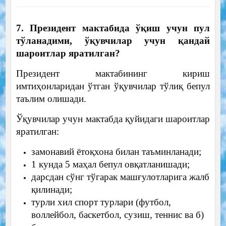
7. Президент мактабида ўқиш учун пул
тўланадими, ўқувчилар учун қандай
шароитлар яратилган?
Президент мактабининг кириш
имтиҳонларидан ўтган ўқувчилар тўлиқ бепул
таълим олишади.
Ўқувчилар учун мактабда қуйидаги шароитлар
яратилган:
замонавий ётоқхона билан таъминланади;
1 кунда 5 маҳал бепул овқатланишади;
дарсдан сўнг тўгарак машғулотларига жалб
қилинади;
турли хил спорт турлари (футбол,
воллейбол, баскетбол, сузиш, теннис ва б)