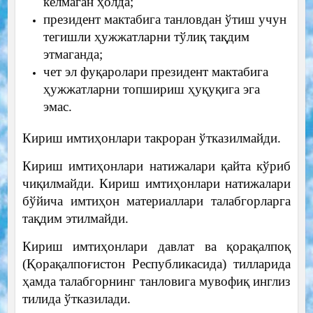
келмаган ҳолда;
президент мактабига танловдан ўтиш учун
тегишли ҳужжатларни тўлиқ тақдим
этмаганда;
чет эл фуқаролари президент мактабига
ҳужжатларни топшириш ҳуқуқига эга
эмас.
Кириш имтиҳонлари такроран ўтказилмайди.
Кириш имтиҳонлари натижалари қайта кўриб
чиқилмайди. Кириш имтиҳонлари натижалари
бўйича имтиҳон материаллари талабгорларга
тақдим этилмайди.
Кириш имтиҳонлари давлат ва қорақалпоқ
(Қорақалпоғистон Республикасида) тилларида
ҳамда талабгорнинг танловига мувофиқ инглиз
тилида ўтказилади.