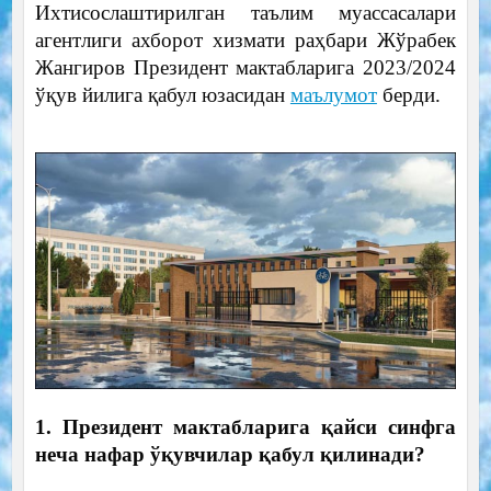
Ихтисослаштирилган таълим муассасалари
агентлиги ахборот хизмати раҳбари Жўрабек
Жангиров Президент мактабларига 2023/2024
ўқув йилига қабул юзасидан
маълумот
берди.
1. Президент мактабларига қайси синфга
неча нафар ўқувчилар қабул қилинади?