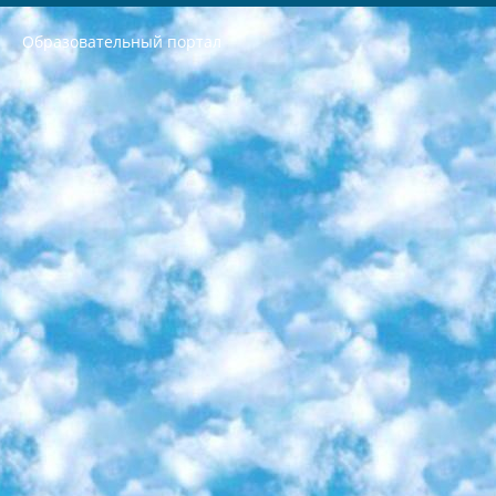
Образовательный портал
РЕСПУБЛИКА УЗБЕКИСТАН МИНИСТРЕРСТВО ДОШКОЛЬНОГО И ШКОЛЬНОГО ОБРАЗОВАНИЯ КОМАНДА в общеобразовательных учреждениях в 2023-2024 учебном году организация и проведение итоговой государственной аттестации обучающихся о Министра дошкольного и школьного образования Республики Узбекистан от 4 марта 2008 года (постановлением Минюста от 20 марта 2008 года № 1778 государственной регистрации) «Итоговое состояние учащихся общего среднего образования на основании положения об утверждении положения об аттестации общего среднего образования выпускной экзамен студентов в образовательных учреждениях в 2023-2024 учебном году В целях организации и прохождения аттестации приказываю: 1. Следующее: перечень предметов, по которым будет проводиться итоговая государственная аттестация и экзамен формы перевода согласно приложению 1; сертификаты международного образца, оценивающие уровень владения иностранными языками перечень согласно приложению 2; 2. Педагогический при специализированных образовательных учреждениях. научно-практический центр квалификации и международной оценки (Д.Давидова) 2024 г. До 25 марта: задания по предметам, по которым будет проводиться итоговая аттестация разработка и утверждение технических условий; итоговая аттестация на основании разработанного предметного задания разработка вопросов по предметам (устно и письменно), экзамен передача; общеобразовательные средние школы и специальные учебные заведения учащиеся выпускных классов школ и интернатов в агентской системе подготовка базы данных экзаменационных материалов и критериев оценки; перевод базы экзаменационных материалов на все языки обучения подать в Республиканский образовательный центр для изготовления; варианты экзаменов на основе разработанных контрольных материалов пусть будут поставлены задачи формирования. 3. Республиканский образовательный центр (Ш.Худайкулов) до 5 апреля 2024 года. до: база данных предоставленных экзаменационных материалов на все языки обучения перевод и экспертиза; для слепых, слабовидящих, глухих, слабослышащих и умственно отсталых детей учащиеся выпускных классов специализированных школ и школ-интернатов база данных экзаменационных материалов на всех преподаваемых языках подготовка критериев оценки; специализированные школы для умственно отсталых детей и технологии для учащихся выпускных классов школ-интернатов разработка соответствующих рекомендаций и критериев проведения ЕГЭ по естествознанию давать задания. 4. Педагогический при специализированных образовательных учреждениях. Научно-практический центр навыков и международной оценки (Д.Давидова), Республика образовательный центр (Худайкулов Ш.) итоговый государственный аттестационный экзамен ориентирован на творческое и логическое мышление при подготовке базы материалов учитывать введение заданий. 5. Следует отметить, что: сертификат государственного образца о знании общеобразовательного предмета и как минимум национальный уровень B1 по предметам на иностранных языках, указанным в Приложении 2. или международно признанный сертификат эквивалентного уровня студенты, изучающие определенный предмет, освобождаются от экзамена; по соответствующим предметам запланирована итоговая государственная аттестация за день до дня, путем жеребьевки Рабочей группой (в письменной форме по предметам, проводимым в форме) из числа сформированных вариантов выбрано 2 варианта; 2 выбранных варианта экзамена анонсированы на официальном сайте министерства и все выпускники по всей стране на основе этих вариантов проводит итоговую государственную аттестацию. 6. Государственное образование учащихся средних общеобразовательных учреждений. знания в соответствии с квалификационными требованиями, которые необходимо приобрести на основании стандартов итоговый (выпускной) контроль для 9 и 11 классов в целях тестирования Экзамены (далее – экзамены) состоят из предметов, перечисленных в приложении 1. будет сделано. 7. Экзамены пройдут с 26 мая по 15 июня 2024 г. (кроме науки физического воспитания). 8. Физическая для учащихся 9 классов общесредних образовательных учреждений. Экзамены по предмету «Образование, квалификация медицина» 1-6 мая 2024 года. сотрудники перевести под присмотр (с отклонениями в физическом или умственном развитии) специализированная школа для детей, школы-интернаты и со сколиозом школы-интернаты санаторного типа для больных детей исключены). 9. Он был слепым, слабовидящим и имел нарушения опорно-двигательного аппарата. экзамены в специализированных школах и интернатах для детей должны проводиться исходя из требований, предъявляемых к общеобразовательным учреждениям (физкультура кроме науки). 10. Специализированная школа для глухих и слабослышащих детей. и экзамены в интернатах и быть реализован в виде письменного теста по математике. 11. Специальность для умственно отсталых детей. Для 9 класса Родной язык и литературное письмо Государственный язык (язык обучения – узбекский). для неклассов) написано Математическое письмо Письменная/устная история Узбекистана Физическое воспитание практично Итоговый контроль Для 11 класса Написание родного языка и литературы (эссе) Математическое письмо Узбекский язык (обучение на узбекском языке) не посещающее общее среднее образование для учреждений)/Образовательное учреждение выбор письменный и устный Иностранный язык письменный/устный Письменная/устная история Узбекистана *По выбору студента:  Химия  Физика  Основы государственного права  География 10 бесплатных образовательных ресурсов - Мы составили подборку онлайн-проектов с интерактивными упражнениями, видеолекциями и статьями. Они помогут вам обрести новые и освежить старые знания бесплатно. 1. «ИНТУИТ» Старейшая образовательная площадка Рунета. Здесь вы найдёте сотни текстовых и видеокурсов на десятки различных тем — от программирования до психологии. Многие курсы подготовлены российскими университетами и крупными международными компаниями вроде Intel и Microsoft. Самостоятельное обучение бесплатное, но желающие могут оплатить услуги персональных наставников. 2. «Смартия» знакомит с актуальными профессиями и подсказывает, как им обучаться. Выбрав заинтересовавшую вас специальность — SMM-специалист, фотограф, веб-дизайнер или другую, — увидите список необходимых для неё умений. Чтобы вы могли освоить их самостоятельно, для каждого умения площадка отображает подборку ссылок на учебные материалы. Хотя «Смартия» ориентируется на русскоязычную аудиторию, часть контента всё же доступна только на английском. 3. «Лекторий Физтеха» Проект Московского физико-технического института (Физтеха). С его помощью вы можете смотреть онлайн серии лекций, записанные на видео в этом вузе. В числе доступных предметов — физика, биология, химия, информационные технологии и другие. К некоторым лекциям администрация ресурса прилагает готовые конспекты, которые можно скачивать в PDF-формате. 4. ITMOcourses Онлайн-площадка Санкт-Петербургского национального исследовательского университета информационных технологий, механики и оптики (ИТМО). Ресурс предоставляет свободный доступ к курсам, разработанным в этом вузе. Каталог материалов разбит на четыре категории: «Оптические системы и технологии», «Приборостроение и робототехника», «Информационные технологии» и «Биотехнологии». Курсы состоят из видеолекций, интерактивных демонстраций и заданий. 5. «КиберЛенинка» Электронная научная библиотека открытого доступа. Каталог площадки регулярно обрастает текстами статей из различных научных изданий. Сгруппированные по журналам и рубрикам публикации можно читать онлайн или скачивать целиком в PDF-формате. Проект нацелен на популяризацию науки за счёт открытого доступа к качественной информации. 6. «ПостНаука» На этом ресурсе публикуют подборки видеолекций, составленные экспертами из разных отраслей и объединённые общими темами. Среди них, к примеру, есть серии «Биоинформатика и геномика», «Культура средневековой Скандинавии» и Cinema Studies о теории кино. Каждая подборка лекций — логически связанная история, рассказанная экспертом от первого лица. Кроме того, на сайте появляются научно-образовательные статьи и тесты на разные темы. 7. «Newочём» Команда проекта «Newочём» отбирает самые интересные тексты из англоязычных СМИ и переводит те из них, за которые голосуют участники сообщества «ВКонтакте». По большей части это научно-популярные статьи. Редакторы придумывают лишь заголовки, в остальном содержание переводов соответствует оригиналам. Полные тексты можно читать прямо в социальной сети. 8. InternetUrok Онлайн-база материалов по основным дисциплинам школьной программы. Информация на сайте структурирована по классам, предметам и темам (урокам). Каждый урок состоит из видеолекций и конспектов. Есть также интерактивные тренажёры и тесты для закрепления пройденного материала. Даже если вы давно окончили школу, возможность повторить программу старших классов всегда может пригодиться. 9. Edutainme Ещё один ресурс об образовании. В отличие от Newtonew, как мне кажется, Edutainme больше ориентируется на представителей индустрии: педагогов, предпринимателей, разработчиков образовательных проектов. Но и любой, кто просто стремится к саморазвитию, найдёт на сайте много полезного и интересного для себя. Например, информацию о новых курсах и образовательных сервисах. 10. Newtonew Онлайн-медиа об образовании и обучении в широком смысле. Авторы Newtonew пишут об инструментах, заведениях, тактиках и стратегиях, которые помогают учить других и получать новые знания самостоятельно. На этой площадке вы найдёте новости, обзоры, аналитические мат