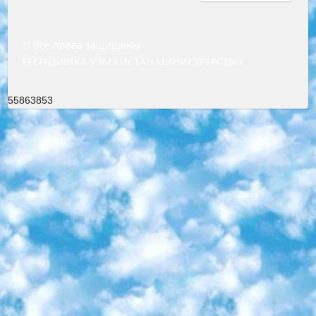
© Все права защищены
РЕСПУБЛИКА УЗБЕКИСТАН МИНИСТРЕРСТВО ДОШКОЛЬНОГО И ШКОЛЬНОГО ОБРАЗОВАНИЯ КОМАНДА в общеобразовательных учреждениях в 2023-2024 учебном году организация и проведение итоговой государственной аттестации обучающихся о Министра дошкольного и школьного образования Республики Узбекистан от 4 марта 2008 года (постановлением Минюста от 20 марта 2008 года № 1778 государственной регистрации) «Итоговое состояние учащихся общего среднего образования на основании положения об утверждении положения об аттестации общего среднего образования выпускной экзамен студентов в образовательных учреждениях в 2023-2024 учебном году В целях организации и прохождения аттестации приказываю: 1. Следующее: перечень предметов, по которым будет проводиться итоговая государственная аттестация и экзамен формы перевода согласно приложению 1; сертификаты международного образца, оценивающие уровень владения иностранными языками перечень согласно приложению 2; 2. Педагогический при специализированных образовательных учреждениях. научно-практический центр квалификации и международной оценки (Д.Давидова) 2024 г. До 25 марта: задания по предметам, по которым будет проводиться итоговая аттестация разработка и утверждение технических условий; итоговая аттестация на основании разработанного предметного задания разработка вопросов по предметам (устно и письменно), экзамен передача; общеобразовательные средние школы и специальные учебные заведения учащиеся выпускных классов школ и интернатов в агентской системе подготовка базы данных экзаменационных материалов и критериев оценки; перевод базы экзаменационных материалов на все языки обучения подать в Республиканский образовательный центр для изготовления; варианты экзаменов на основе разработанных контрольных материалов пусть будут поставлены задачи формирования. 3. Республиканский образовательный центр (Ш.Худайкулов) до 5 апреля 2024 года. до: база данных предоставленных экзаменационных материалов на все языки обучения перевод и экспертиза; для слепых, слабовидящих, глухих, слабослышащих и умственно отсталых детей учащиеся выпускных классов специализированных школ и школ-интернатов база данных экзаменационных материалов на всех преподаваемых языках подготовка критериев оценки; специализированные школы для умственно отсталых детей и технологии для учащихся выпускных классов школ-интернатов разработка соответствующих рекомендаций и критериев проведения ЕГЭ по естествознанию давать задания. 4. Педагогический при специализированных образовательных учреждениях. Научно-практический центр навыков и международной оценки (Д.Давидова), Республика образовательный центр (Худайкулов Ш.) итоговый государственный аттестационный экзамен ориентирован на творческое и логическое мышление при подготовке базы материалов учитывать введение заданий. 5. Следует отметить, что: сертификат государственного образца о знании общеобразовательного предмета и как минимум национальный уровень B1 по предметам на иностранных языках, указанным в Приложении 2. или международно признанный сертификат эквивалентного уровня студенты, изучающие определенный предмет, освобождаются от экзамена; по соответствующим предметам запланирована итоговая государственная аттестация за день до дня, путем жеребьевки Рабочей группой (в письменной форме по предметам, проводимым в форме) из числа сформированных вариантов выбрано 2 варианта; 2 выбранных варианта экзамена анонсированы на официальном сайте министерства и все выпускники по всей стране на основе этих вариантов проводит итоговую государственную аттестацию. 6. Государственное образование учащихся средних общеобразовательных учреждений. знания в соответствии с квалификационными требованиями, которые необходимо приобрести на основании стандартов итоговый (выпускной) контроль для 9 и 11 классов в целях тестирования Экзамены (далее – экзамены) состоят из предметов, перечисленных в приложении 1. будет сделано. 7. Экзамены пройдут с 26 мая по 15 июня 2024 г. (кроме науки физического воспитания). 8. Физическая для учащихся 9 классов общесредних образовательных учреждений. Экзамены по предмету «Образование, квалификация медицина» 1-6 мая 2024 года. сотрудники перевести под присмотр (с отклонениями в физическом или умственном развитии) специализированная школа для детей, школы-интернаты и со сколиозом школы-интернаты санаторного типа для больных детей исключены). 9. Он был слепым, слабовидящим и имел нарушения опорно-двигательного аппарата. экзамены в специализированных школах и интернатах для детей должны проводиться исходя из требований, предъявляемых к общеобразовательным учреждениям (физкультура кроме науки). 10. Специализированная школа для глухих и слабослышащих детей. и экзамены в интернатах и быть реализован в виде письменного теста по математике. 11. Специальность для умственно отсталых детей. Для 9 класса Родной язык и литературное письмо Государственный язык (язык обучения – узбекский). для неклассов) написано Математическое письмо Письменная/устная история Узбекистана Физическое воспитание практично Итоговый контроль Для 11 класса Написание родного языка и литературы (эссе) Математическое письмо Узбекский язык (обучение на узбекском языке) не посещающее общее среднее образование для учреждений)/Образовательное учреждение выбор письменный и устный Иностранный язык письменный/устный Письменная/устная история Узбекистана *По выбору студента:  Химия  Физика  Основы государственного права  География 10 бесплатных образовательных ресурсов - Мы составили подборку онлайн-проектов с интерактивными упражнениями, видеолекциями и статьями. Они помогут вам обрести новые и освежить старые знания бесплатно. 1. «ИНТУИТ» Старейшая образовательная площадка Рунета. Здесь вы найдёте сотни текстовых и видеокурсов на десятки различных тем — от программирования до психологии. Многие курсы подготовлены российскими университетами и крупными международными компаниями вроде Intel и Microsoft. Самостоятельное обучение бесплатное, но желающие могут оплатить услуги персональных наставников. 2. «Смартия» знакомит с актуальными профессиями и подсказывает, как им обучаться. Выбрав заинтересовавшую вас специальность — SMM-специалист, фотограф, веб-дизайнер или другую, — увидите список необходимых для неё умений. Чтобы вы могли освоить их самостоятельно, для каждого умения площадка отображает подборку ссылок на учебные материалы. Хотя «Смартия» ориентируется на русскоязычную аудиторию, часть контента всё же доступна только на английском. 3. «Лекторий Физтеха» Проект Московского физико-технического института (Физтеха). С его помощью вы можете смотреть онлайн серии лекций, записанные на видео в этом вузе. В числе доступных предметов — физика, биология, химия, информационные технологии и другие. К некоторым лекциям администрация ресурса прилагает готовые конспекты, которые можно скачивать в PDF-формате. 4. ITMOcourses Онлайн-площадка Санкт-Петербургского национального исследовательского университета информационных технологий, механики и оптики (ИТМО). Ресурс предоставляет свободный доступ к курсам, разработанным в этом вузе. Каталог материалов разбит на четыре категории: «Оптические системы и технологии», «Приборостроение и робототехника», «Информационные технологии» и «Биотехнологии». Курсы состоят из видеолекций, интерактивных демонстраций и заданий. 5. «КиберЛенинка» Электронная научная библиотека открытого доступа. Каталог площадки регулярно обрастает текстами статей из различных научных изданий. Сгруппированные по журналам и рубрикам публикации можно читать онлайн или скачивать целиком в PDF-формате. Проект нацелен на популяризацию науки за счёт открытого доступа к качественной информации. 6. «ПостНаука» На этом ресурсе публикуют подборки видеолекций, составленные экспертами из разных отраслей и объединённые общими темами. Среди них, к примеру, есть серии «Биоинформатика и геномика», «Культура средневековой Скандинавии» и Cinema Studies о теории кино. Каждая подборка лекций — логически связанная история, рассказанная экспертом от первого лица. Кроме того, на сайте появляются научно-образовательные статьи и тесты на разные темы. 7. «Newочём» Команда проекта «Newочём» отбирает самые интересные тексты из англоязычных СМИ и переводит те из них, за которые голосуют участники сообщества «ВКонтакте». По большей части это научно-популярные статьи. Редакторы придумывают лишь заголовки, в остальном содержание переводов соответствует оригиналам. Полные тексты можно читать прямо в социальной сети. 8. InternetUrok Онлайн-база материалов по основным дисциплинам школьной программы. Информация на сайте структурирована по классам, предметам и темам (урокам). Каждый урок состоит из видеолекций и конспектов. Есть также интерактивные тренажёры и тесты для закрепления пройденного материала. Даже если вы давно окончили школу, возможность повторить программу старших классов всегда может пригодиться. 9. Edutainme Ещё один ресурс об образовании. В отличие от Newtonew, как мне кажется, Edutainme больше ориентируется на представителей индустрии: педагогов, предпринимателей, разработчиков образовательных проектов. Но и любой, кто просто стремится к саморазвитию, найдёт на сайте много полезного и интересного для себя. Например, информацию о новых курсах и образовательных сервисах. 10. Newtonew Онлайн-медиа об образовании и обучении в широком смысле. Авторы Newtonew пишут об инструментах, заведениях, тактиках и стратегиях, которые помогают учить других и получать новые знания самостоятельно. На этой площадке вы найдёте новости, обзоры, аналитические мате
55863853