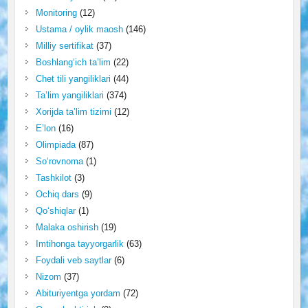
Monitoring
(12)
Ustama / oylik maosh
(146)
Milliy sertifikat
(37)
Boshlang‘ich ta’lim
(22)
Chet tili yangiliklari
(44)
Ta’lim yangiliklari
(374)
Xorijda ta’lim tizimi
(12)
E’lon
(16)
Olimpiada
(87)
So‘rovnoma
(1)
Tashkilot
(3)
Ochiq dars
(9)
Qo‘shiqlar
(1)
Malaka oshirish
(19)
Imtihonga tayyorgarlik
(63)
Foydali veb saytlar
(6)
Nizom
(37)
Abituriyentga yordam
(72)