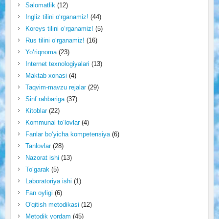
Salomatlik
(12)
Ingliz tilini o‘rganamiz!
(44)
Koreys tilini o‘rganamiz!
(5)
Rus tilini o‘rganamiz!
(16)
Yo‘riqnoma
(23)
Internet texnologiyalari
(13)
Maktab xonasi
(4)
Taqvim-mavzu rejalar
(29)
Sinf rahbariga
(37)
Kitoblar
(22)
Kommunal to‘lovlar
(4)
Fanlar bo‘yicha kompetensiya
(6)
Tanlovlar
(28)
Nazorat ishi
(13)
To‘garak
(5)
Laboratoriya ishi
(1)
Fan oyligi
(6)
O'qitish metodikasi
(12)
Metodik yordam
(45)