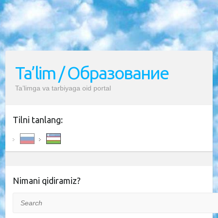
Ta’lim / Образование
Ta’limga va tarbiyaga oid portal
Tilni tanlang:
Nimani qidiramiz?
Search