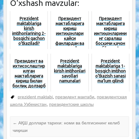
O‘xshash mavzular:
Prezident
Президент
Президент
maktablariga
мактабларига
мактабларига
kirish
кириш
кириш
imtihonlarining 2-
имтиҳонлари
имтиҳонларини
bosqichi qachon
қайси
нг саралаш
o‘tkaziladi?
фанлардан ва
босқичи қачон
қандай
бўлади?
тартибда бўлиб
ўтади...
Президент ва
Prezident
Prezident
ихтисослаштир
maktablariga
maktablariga 1-
илган
kirish imtihonlari
bosqich imtihon
мактабларига
savollari
o‘tkazish sanasi
кириш билан
namunalari
ma’lum qilindi
боғлиқ долзарб
саволларга
жавоблар
prezident maktabi
,
президент мактаби
,
президентская
школа Узбекистан
,
президентские школы
←
АҚШ доллари тарихи: номи ва белгисининг келиб
чиқиши