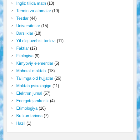
Ingliz tilida matn
(10)
Termin va atamalar
(19)
Testlar
(44)
Universitetlar
(15)
Darsliklar
(18)
Yil o‘qituvchisi tanlovi
(11)
Faktlar
(17)
Filologiya
(9)
Kimyoviy elementlar
(5)
Mahorat maktabi
(18)
Ta’limga oid hujjatlar
(26)
Maktab psixologiga
(11)
Elektron jurnal
(57)
Energotejamkorlik
(4)
Etimologiya
(16)
Bu kun tarixda
(7)
Hazil
(1)