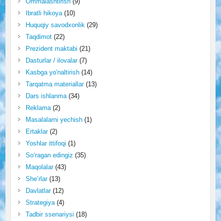
Ommalashtirish
(9)
Ibratli hikoya
(10)
Huquqiy savodxonlik
(29)
Taqdimot
(22)
Prezident maktabi
(21)
Dasturlar / ilovalar
(7)
Kasbga yo'naltirish
(14)
Tarqatma materiallar
(13)
Dars ishlanma
(34)
Reklama
(2)
Masalalarni yechish
(1)
Ertaklar
(2)
Yoshlar ittifoqi
(1)
So‘ragan edingiz
(35)
Maqolalar
(43)
She’rlar
(13)
Davlatlar
(12)
Strategiya
(4)
Tadbir ssenariysi
(18)