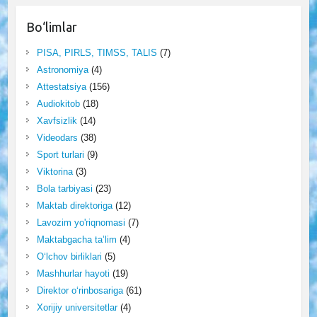
Bo‘limlar
PISA, PIRLS, TIMSS, TALIS
(7)
Astronomiya
(4)
Attestatsiya
(156)
Audiokitob
(18)
Xavfsizlik
(14)
Videodars
(38)
Sport turlari
(9)
Viktorina
(3)
Bola tarbiyasi
(23)
Maktab direktoriga
(12)
Lavozim yo'riqnomasi
(7)
Maktabgacha ta’lim
(4)
O‘lchov birliklari
(5)
Mashhurlar hayoti
(19)
Direktor o‘rinbosariga
(61)
Xorijiy universitetlar
(4)