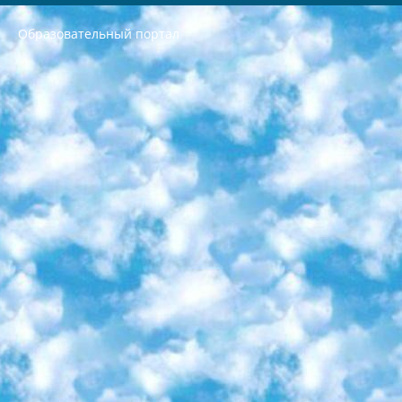
Образовательный портал
РЕСПУБЛИКА УЗБЕКИСТАН МИНИСТРЕРСТВО ДОШКОЛЬНОГО И ШКОЛЬНОГО ОБРАЗОВАНИЯ КОМАНДА в общеобразовательных учреждениях в 2023-2024 учебном году организация и проведение итоговой государственной аттестации обучающихся о Министра дошкольного и школьного образования Республики Узбекистан от 4 марта 2008 года (постановлением Минюста от 20 марта 2008 года № 1778 государственной регистрации) «Итоговое состояние учащихся общего среднего образования на основании положения об утверждении положения об аттестации общего среднего образования выпускной экзамен студентов в образовательных учреждениях в 2023-2024 учебном году В целях организации и прохождения аттестации приказываю: 1. Следующее: перечень предметов, по которым будет проводиться итоговая государственная аттестация и экзамен формы перевода согласно приложению 1; сертификаты международного образца, оценивающие уровень владения иностранными языками перечень согласно приложению 2; 2. Педагогический при специализированных образовательных учреждениях. научно-практический центр квалификации и международной оценки (Д.Давидова) 2024 г. До 25 марта: задания по предметам, по которым будет проводиться итоговая аттестация разработка и утверждение технических условий; итоговая аттестация на основании разработанного предметного задания разработка вопросов по предметам (устно и письменно), экзамен передача; общеобразовательные средние школы и специальные учебные заведения учащиеся выпускных классов школ и интернатов в агентской системе подготовка базы данных экзаменационных материалов и критериев оценки; перевод базы экзаменационных материалов на все языки обучения подать в Республиканский образовательный центр для изготовления; варианты экзаменов на основе разработанных контрольных материалов пусть будут поставлены задачи формирования. 3. Республиканский образовательный центр (Ш.Худайкулов) до 5 апреля 2024 года. до: база данных предоставленных экзаменационных материалов на все языки обучения перевод и экспертиза; для слепых, слабовидящих, глухих, слабослышащих и умственно отсталых детей учащиеся выпускных классов специализированных школ и школ-интернатов база данных экзаменационных материалов на всех преподаваемых языках подготовка критериев оценки; специализированные школы для умственно отсталых детей и технологии для учащихся выпускных классов школ-интернатов разработка соответствующих рекомендаций и критериев проведения ЕГЭ по естествознанию давать задания. 4. Педагогический при специализированных образовательных учреждениях. Научно-практический центр навыков и международной оценки (Д.Давидова), Республика образовательный центр (Худайкулов Ш.) итоговый государственный аттестационный экзамен ориентирован на творческое и логическое мышление при подготовке базы материалов учитывать введение заданий. 5. Следует отметить, что: сертификат государственного образца о знании общеобразовательного предмета и как минимум национальный уровень B1 по предметам на иностранных языках, указанным в Приложении 2. или международно признанный сертификат эквивалентного уровня студенты, изучающие определенный предмет, освобождаются от экзамена; по соответствующим предметам запланирована итоговая государственная аттестация за день до дня, путем жеребьевки Рабочей группой (в письменной форме по предметам, проводимым в форме) из числа сформированных вариантов выбрано 2 варианта; 2 выбранных варианта экзамена анонсированы на официальном сайте министерства и все выпускники по всей стране на основе этих вариантов проводит итоговую государственную аттестацию. 6. Государственное образование учащихся средних общеобразовательных учреждений. знания в соответствии с квалификационными требованиями, которые необходимо приобрести на основании стандартов итоговый (выпускной) контроль для 9 и 11 классов в целях тестирования Экзамены (далее – экзамены) состоят из предметов, перечисленных в приложении 1. будет сделано. 7. Экзамены пройдут с 26 мая по 15 июня 2024 г. (кроме науки физического воспитания). 8. Физическая для учащихся 9 классов общесредних образовательных учреждений. Экзамены по предмету «Образование, квалификация медицина» 1-6 мая 2024 года. сотрудники перевести под присмотр (с отклонениями в физическом или умственном развитии) специализированная школа для детей, школы-интернаты и со сколиозом школы-интернаты санаторного типа для больных детей исключены). 9. Он был слепым, слабовидящим и имел нарушения опорно-двигательного аппарата. экзамены в специализированных школах и интернатах для детей должны проводиться исходя из требований, предъявляемых к общеобразовательным учреждениям (физкультура кроме науки). 10. Специализированная школа для глухих и слабослышащих детей. и экзамены в интернатах и быть реализован в виде письменного теста по математике. 11. Специальность для умственно отсталых детей. Для 9 класса Родной язык и литературное письмо Государственный язык (язык обучения – узбекский). для неклассов) написано Математическое письмо Письменная/устная история Узбекистана Физическое воспитание практично Итоговый контроль Для 11 класса Написание родного языка и литературы (эссе) Математическое письмо Узбекский язык (обучение на узбекском языке) не посещающее общее среднее образование для учреждений)/Образовательное учреждение выбор письменный и устный Иностранный язык письменный/устный Письменная/устная история Узбекистана *По выбору студента:  Химия  Физика  Основы государственного права  География 10 бесплатных образовательных ресурсов - Мы составили подборку онлайн-проектов с интерактивными упражнениями, видеолекциями и статьями. Они помогут вам обрести новые и освежить старые знания бесплатно. 1. «ИНТУИТ» Старейшая образовательная площадка Рунета. Здесь вы найдёте сотни текстовых и видеокурсов на десятки различных тем — от программирования до психологии. Многие курсы подготовлены российскими университетами и крупными международными компаниями вроде Intel и Microsoft. Самостоятельное обучение бесплатное, но желающие могут оплатить услуги персональных наставников. 2. «Смартия» знакомит с актуальными профессиями и подсказывает, как им обучаться. Выбрав заинтересовавшую вас специальность — SMM-специалист, фотограф, веб-дизайнер или другую, — увидите список необходимых для неё умений. Чтобы вы могли освоить их самостоятельно, для каждого умения площадка отображает подборку ссылок на учебные материалы. Хотя «Смартия» ориентируется на русскоязычную аудиторию, часть контента всё же доступна только на английском. 3. «Лекторий Физтеха» Проект Московского физико-технического института (Физтеха). С его помощью вы можете смотреть онлайн серии лекций, записанные на видео в этом вузе. В числе доступных предметов — физика, биология, химия, информационные технологии и другие. К некоторым лекциям администрация ресурса прилагает готовые конспекты, которые можно скачивать в PDF-формате. 4. ITMOcourses Онлайн-площадка Санкт-Петербургского национального исследовательского университета информационных технологий, механики и оптики (ИТМО). Ресурс предоставляет свободный доступ к курсам, разработанным в этом вузе. Каталог материалов разбит на четыре категории: «Оптические системы и технологии», «Приборостроение и робототехника», «Информационные технологии» и «Биотехнологии». Курсы состоят из видеолекций, интерактивных демонстраций и заданий. 5. «КиберЛенинка» Электронная научная библиотека открытого доступа. Каталог площадки регулярно обрастает текстами статей из различных научных изданий. Сгруппированные по журналам и рубрикам публикации можно читать онлайн или скачивать целиком в PDF-формате. Проект нацелен на популяризацию науки за счёт открытого доступа к качественной информации. 6. «ПостНаука» На этом ресурсе публикуют подборки видеолекций, составленные экспертами из разных отраслей и объединённые общими темами. Среди них, к примеру, есть серии «Биоинформатика и геномика», «Культура средневековой Скандинавии» и Cinema Studies о теории кино. Каждая подборка лекций — логически связанная история, рассказанная экспертом от первого лица. Кроме того, на сайте появляются научно-образовательные статьи и тесты на разные темы. 7. «Newочём» Команда проекта «Newочём» отбирает самые интересные тексты из англоязычных СМИ и переводит те из них, за которые голосуют участники сообщества «ВКонтакте». По большей части это научно-популярные статьи. Редакторы придумывают лишь заголовки, в остальном содержание переводов соответствует оригиналам. Полные тексты можно читать прямо в социальной сети. 8. InternetUrok Онлайн-база материалов по основным дисциплинам школьной программы. Информация на сайте структурирована по классам, предметам и темам (урокам). Каждый урок состоит из видеолекций и конспектов. Есть также интерактивные тренажёры и тесты для закрепления пройденного материала. Даже если вы давно окончили школу, возможность повторить программу старших классов всегда может пригодиться. 9. Edutainme Ещё один ресурс об образовании. В отличие от Newtonew, как мне кажется, Edutainme больше ориентируется на представителей индустрии: педагогов, предпринимателей, разработчиков образовательных проектов. Но и любой, кто просто стремится к саморазвитию, найдёт на сайте много полезного и интересного для себя. Например, информацию о новых курсах и образовательных сервисах. 10. Newtonew Онлайн-медиа об образовании и обучении в широком смысле. Авторы Newtonew пишут об инструментах, заведениях, тактиках и стратегиях, которые помогают учить других и получать новые знания самостоятельно. На этой площадке вы найдёте новости, обзоры, аналитические мат