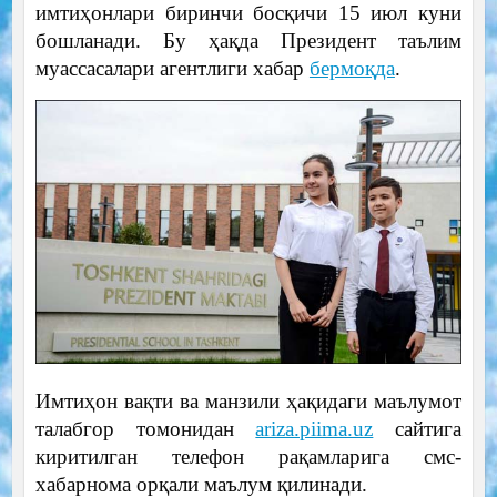
имтиҳонлари биринчи босқичи 15 июл куни
бошланади. Бу ҳақда Президент таълим
муассасалари агентлиги хабар
бермоқда
.
Имтиҳон вақти ва манзили ҳақидаги маълумот
талабгор томонидан
ariza.piima.uz
сайтига
киритилган телефон рақамларига смс-
хабарнома орқали маълум қилинади.